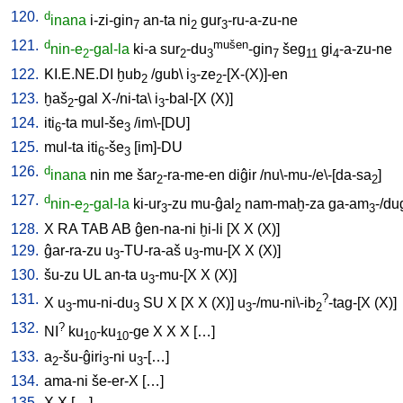
120.
d
inana
i-zi-gin
an-ta
ni
gur
-ru-a-zu-ne
7
2
3
121.
d
mušen
nin-e
-gal-la
ki-a
sur
-du
-gin
šeg
gi
-a-zu-ne
2
2
3
7
11
4
122.
KI.E.NE.DI
ḫub
/
gub
\
i
-ze
-[X-(X)]-en
2
3
2
123.
ḫaš
-gal
X-/ni-ta
\
i
-bal-[X
(X)
]
2
3
124.
iti
-ta
mul-še
/
im\-[DU
]
6
3
125.
mul-ta
iti
-še
[
im]-DU
6
3
126.
d
inana
nin
me
šar
-ra-me-en
diĝir
/
nu\-mu-/e\-[da-sa
]
2
2
127.
d
nin-e
-gal-la
ki-ur
-zu
mu-ĝal
nam-maḫ-za
ga-am
-/du
2
3
2
3
128.
X
RA
TAB
AB
ĝen-na-ni
ḫi-li
[
X
X
(X)
]
129.
ĝar-ra-zu
u
-TU-ra-aš
u
-mu-[X
X
(X)
]
3
3
130.
šu-zu
UL
an-ta
u
-mu-[X
X
(X)
]
3
131.
?
X
u
-mu-ni-du
SU
X
[
X
X
(X)
]
u
-/mu-ni\-ib
-tag-[X
(X)
]
3
3
3
2
132.
?
NI
ku
-ku
-ge
X
X
X
[
…
]
10
10
133.
a
-šu-ĝiri
-ni
u
-[…
]
2
3
3
134.
ama-ni
še-er-X
[
…
]
135.
X
X
[
…
]