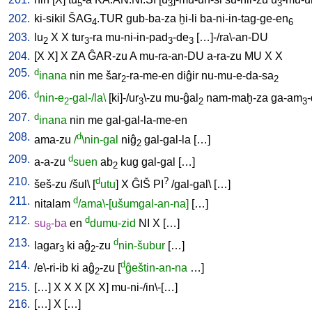
5
3
3
202.
ki-sikil
ŠAG
.TUR
gub-ba-za
ḫi-li
ba-ni-in-tag-ge-en
4
6
203.
lu
X
X
tur
-ra
mu-ni-in-pad
-de
[
…]-/ra\-an-DU
2
3
3
3
204.
[
X
X
]
X
ZA
ĜAR-zu
A
mu-ra-an-DU
a-ra-zu
MU
X
X
205.
d
inana
nin
me
šar
-ra-me-en
diĝir
nu-mu-e-da-sa
2
2
206.
d
nin-e
-gal-/la\
[
ki]-/ur
\-zu
mu-ĝal
nam-maḫ-za
ga-am
2
3
2
3
207.
d
inana
nin
me
gal-gal-la-me-en
208.
d
ama-zu
/
\nin-gal
niĝ
gal-gal-la
[
…
]
2
209.
d
a-a-zu
suen
ab
kug
gal-gal
[
…
]
2
210.
d
?
šeš-zu
/
šul
\ [
utu
]
X
ĜIŠ
PI
/
gal-gal
\ [
…
]
211.
d
nitalam
/ama\-[ušumgal-an-na]
[
…
]
212.
d
su
-ba
en
dumu-zid
NI
X
[
…
]
8
213.
d
lagar
ki
aĝ
-zu
nin-šubur
[
…
]
3
2
214.
d
/
e\-ri-ib
ki
aĝ
-zu
[
ĝeštin-an-na
…
]
2
215.
[
…
]
X
X
X
[
X
X
]
mu-ni-/in\-[…
]
216.
[
…
]
X
[
…
]