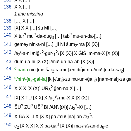
136.
X
X
[
…
]
1 line missing
138.
[
…
]
X
[
…
]
139.
[
X
]
X
X
[
…
]
šu
MI
[
…
]
140.
?
?
?
X
tur
mu
-da-dug
[
…
]
tab
mu-un-da-[…
]
3
141.
geme
nin-a-ni
[
…
]
ḪI
NI
šum
-ma
[
X
(X)
]
2
2
142.
?
?
/
e
\-a-ni
/
niĝ
-gur
\ [
X
(X)
]
X
ĜIŠ
im-ma-X
[
X
(X)
]
2
2
11
143.
dumu-a-ni
[
X
(X)
] /
mu\-un-na-ab-[X
(X)
]
144.
d
inana
nin
[
me
šar
-ra-me]-en
diĝir
nu-/mu\-[e-da-sa
]
2
2
145.
d
/nin\-[e
-gal-la]
[
ki]-/ur
\-zu
mu-un-/ĝal
\ [
nam-maḫ-za
g
2
3
2
146.
?
X
X
X
[
X
(X)
]
UR
ĝen-na
X
[
…
]
3
147.
?
[
X
]
X
TU
[
X
X
]
X
/
u
\-mu-X
X
[
X
(X)
]
3
148.
?
?
?
?
ŠU
ZU
UŠ
BI
/
AN
\ [
(X)
] /
u
-X
\ [
…
]
3
149.
?
X
BA
X
LI
X
[
X
X
]
pa
/
mu\-[na]-an-/e
\
3
150.
!
e
[
X
X
X
]
X
X
ba-ĝar
[
X
(X)
]
ma-/ra\-an-du
-e
2
8