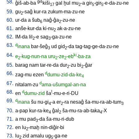
58.
ĝiš
ĝiš-ab-ba
kiši
gal
ḫul
mu
-a
gir
-gir
-e-da-zu-ne
17
2
5
5
59.
gu
-saĝ
kur-ra
zukum-ma-zu-ne
2
60.
ur-da
a
šub
naĝ-ĝa
-zu-ne
6
2
61.
anše-kur-da
ki-nu
ak-a-zu-ne
2
62.
IM-da
lil
-e
sag
-ga-zu-ne
2
3
63.
d
inana
bar-šeĝ
ud
gid
-da
tag-tag-ge-da-zu-ne
3
2
64.
ki
e
-kug-nun-na
uru
-ze
-eb
-ba-za
2
2
2
65.
barag
nam
tar-re-da
dur
-zu
bi
-ĝar
2
2
66.
d
zag-mu
ezen
dumu-zid-da-ke
4
67.
d
nitalam-zu
ama-ušumgal-an-na
68.
d
!
en
dumu-zid
ša
-mu-e-ri-DU
69.
d
inana
šu
nu-gi
-a
er
-ra
nesaĝ
ša-mu-ra-ab-tum
4
2
3
70.
a-pap
kur-ra-ke
ĝal
ša-mu-ra-ab-taka
-X
4
2
4
71.
a
mu
pad
-da
ša-mu-ri-dub
3
72.
en
lu
-maḫ
nin-diĝir-bi
2
73.
lu
zid
amalu
ug
-ga-ne
2
5