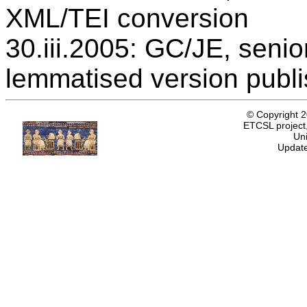
XML/TEI conversion
30.iii.2005: GC/JE, senio
lemmatised version publ
© Copyright 
ETCSL project,
Uni
Update