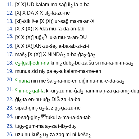
11.
[
X
X
]
UD
kalam-ma
saĝ
il
-la-a-ba
2
12.
[
X
]
X
DA
X
X
til
-la-zu-ne
3
13.
[
ki]-/sikil\-e
[
X
(X)
]
ur-saĝ
ma-ra-an-X
14.
[
X
X
(X)
]
X-/da
\
mu-ra-da-an-tab
15.
?
[
X
X
(X)
] /
uĝ
\
lu-a
mu-ra-an-DU
3
16.
[
X
X
(X)
]
AN-zu-še
a-ba-ab-zi-zi-i
3
17.
maš
[
X
(X)
]
X
NINDA
a-ba-ĝa
-ĝa
2
2
2
2
18.
e
-[gal]-edin-na
ki
ni
dub
-bu-za
šu
si
ma-ra-ni-in-sa
2
2
2
2
19.
munus
zid
ni
pa
e
-a
kalam-ma-me-en
2
3
20.
d
inana
nin
me
šar
-ra-me-en
diĝir
nu-mu-e-da-sa
2
2
21.
d
nin-e
-gal-la
ki-ur
-zu
mu-ĝal
nam-maḫ-za
ga-am
-du
2
3
2
3
22.
ĝi
-ta
en-nu-uĝ
DIŠ
zal-la-ba
6
3
23.
sipad-gin
u
-ta
zig
-ga-zu-ne
7
2
3
24.
ĝiš
ur-saĝ-gin
tukul
a-ma-ra-da-tab
7
25.
tug
-gum-ma
a
-za
i-ib
-du
2
2
2
3
26.
uzu
nu-kuš
-u
-za
zag
mi-ni-keše
2
3
2