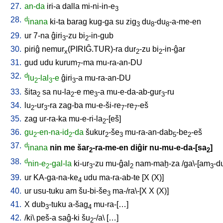
27.
an-da
iri-a
dalla
mi-ni-in-e
3
28.
d
inana
ki-ta
barag
kug-ga
su
zig
du
-du
-a-me-en
3
8
8
29.
ur
7-na
ĝiri
-zu
bi
-in-gub
3
2
30.
piriĝ
nemur
(PIRIĜ.TUR)-ra
dur
-zu
bi
-in-ĝar
x
2
2
31.
gud
udu
kurum
-ma
mu-ra-an-DU
7
32.
d
lu
-lal
-e
ĝiri
-a
mu-ra-an-DU
2
3
3
33.
šita
sa
nu-la
-e
me
-a
mu-e-da-ab-gur
-ru
2
2
3
3
34.
lu
-ur
-ra
zag-ba
mu-e-ši-re
-re
-eš
2
3
7
7
35.
zag
ur-ra-ka
mu-e-ri-la
-[eš
]
2
36.
gu
-en-na-id
-da
šukur
-še
mu-ra-an-dab
-be
-eš
2
2
2
3
5
2
37.
d
inana
nin
me
šar
-ra-me-en
diĝir
nu-mu-e-da-[sa
]
2
2
38.
d
nin-e
-gal-la
ki-ur
-zu
mu-ĝal
nam-maḫ-za
/
ga\-[am
-d
2
3
2
3
39.
ur
KA-ga-na-ke
udu
ma-ra-ab-te
[
X
(X)
]
4
40.
ur
usu-tuku
am
šu-bi-še
ma-/ra\-[X
X
(X)
]
3
41.
X
dub
-tuku
a-šag
mu-ra-[…
]
3
4
42.
/
ki
\
peš-a
saĝ-ki
šu
-/a
\ [
…
]
2