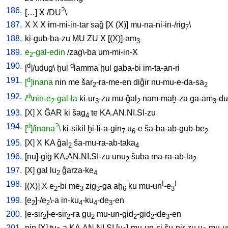
186.
?
[
…
]
X
/
DU
\
187.
X
X
X
im-mi-in-tar
saĝ
[
X
(X)
]
mu-na-ni-in-/rig
\
7
188.
ki-gub-ba-zu
MU
ZU
X
[
(X)]-am
3
189.
e
-gal-edin
/
zag\-ba
um-mi-in-X
2
190.
d
d
[
]/udug
\
ḫul
lamma
ḫul
gaba-bi
im-ta-an-ri
191.
d
[
]inana
nin
me
šar
-ra-me-en
diĝir
nu-mu-e-da-sa
2
2
192.
d
/
\nin-e
-gal-la
ki-ur
-zu
mu-ĝal
nam-maḫ-za
ga-am
-d
2
3
2
3
193.
[
X
]
X
ĜAR
ki
šag
te
KA.AN.NI.SI-zu
4
194.
d
?
[
]/inana
\
ki-sikil
ḫi-li-a-gin
u
-e
ša-ba-ab-gub-be
7
6
2
195.
[
X
]
X
KA
ĝal
ša-mu-ra-ab-taka
2
4
196.
[
nu]-gig
KA.AN.NI.SI-zu
unu
šuba
ma-ra-ab-la
2
2
197.
[
X
]
gal
lu
ĝarza-ke
2
4
198.
!
!
[
(X)
]
X
e
-bi
me
zig
-ga
aḫ
ku
mu-un
-e
2
3
3
6
3
199.
[
e
]-/e
\-a
in-ku
-ku
-de
-en
2
2
4
4
3
200.
[
e-sir
]-e-sir
-ra
gu
mu-un-gid
-gid
-de
-en
2
2
2
2
2
3
201.
nin
[
X
]
tu
-a
KA.AN.NI.SI
[
u
]-mu-un-si
šu-nir-zu
u
-mu-u