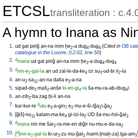
ETCSL
transliteration : c.4.
A hymn to Inana as Ni
1.
ud
gal
piriĝ
an-na
inim
ḫe
-a
dug
-dug
(
Cited in
OB cata
2
4
4
catalogue in the Louvre, 0.2.02, line 50
)
2.
d
inana
ud
gal
piriĝ
an-na
inim
ḫe
-a
dug
-dug
2
4
4
3.
d
nin-e
-gal-la
an
ud
zal-le-da-ke
izi
su
-ud-bi
il
-la
2
4
3
2
4.
an-u
-sa
-an-na
dalla
e
-a-na
2
11
3
5.
sipad-de
maš
-anše
ki-en-gi
-ra
ša-mu-ra-ab-/dug
\
3
2
4
4
6.
an-zib
-ba
zag
ḫi-li
an-na
2
7.
d
kur-kur-re
utu
e
-a-gin
e
mu-e-ši-/ĝa
\-ĝa
3
7
2
2
2
8.
[
ĝiš]-nu
kalam-ma-ke
gi-izi-la
UD
ša-mu-/ra\-ĝal
11
4
2
2
9.
d
inana
nin
me
šar
-ra-me-en
diĝir
nu-mu-e-da-sa
2
2
10.
d
[
]nin-e
-gal-la
ki-ur
-zu
mu-ĝal
/
nam\-[maḫ-za
] /
ga-am
2
3
2
3