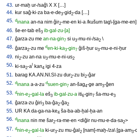
43.
ur-maḫ
ur-/saĝ
\
X
X
[
…
]
44.
kur
saĝ-ki-za
ba-e-de
-gid
-da
[
…
]
3
2
45.
d
inana
an-na
nim
ĝir
-me-en
ki-a
/
kušum
tag\-[ga-me-en
]
2
46.
še-er-tab
eš
ib-gal-zu-[a]
3
47.
ĝarza-zu
me
an-na-gin
si
u
-mu-ni-/sa
\
7
3
2
48.
d
ĝarza
-zu
me
en-ki-ka
-gin
ĝiš-ḫur
u
-mu-e-ni-ḫur
2
3
7
3
49.
ni
-zu
an-na
u
-mu-e-ni-us
2
3
2
50.
!
ki-sa
-a
kan
igi
4-za
2
4
51.
barag
KA.AN.NI.SI-zu
dur
-zu
bi
-ĝar
2
2
52.
d
d
inana
a-a-zu
suen-gin
an-šag
-ge
am
-ĝen
7
4
3
53.
d
nin-e
-gal-la
eš
ib-gal-zu-a
iti
-gin
ša-mu-e
2
3
6
7
3
54.
ĝarza-zu
ĝiri
ba-ĝa
-ĝa
3
2
2
55.
UR
KA
da-ga-na-ke
ša-ba-ab-ḫal-ḫa-an
4
56.
d
inana
nin
me
šar
-ra-me-en
<
diĝir
nu-mu-e-da-sa
>
2
2
57.
d
nin-e
-gal-la
ki-ur
-zu
mu-ĝal
[
nam]-maḫ-/za
\ [
ga-am
-
2
3
2
3