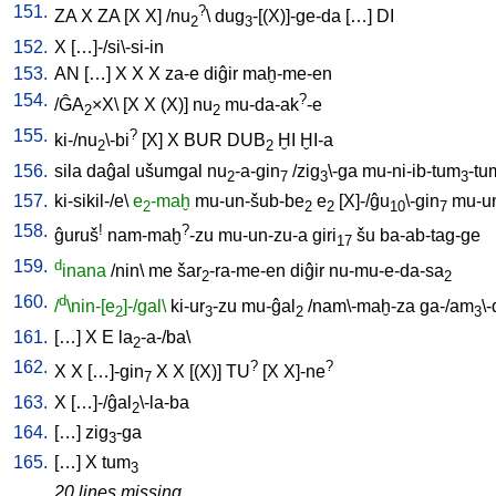
151.
?
ZA
X
ZA
[
X
X
] /
nu
\
dug
-[(X)]-ge-da
[
…
]
DI
2
3
152.
X
[
…]-/si\-si-in
153.
AN
[
…
]
X
X
X
za-e
diĝir
maḫ-me-en
154.
?
/
ĜA
×X
\ [
X
X
(X)
]
nu
mu-da-ak
-e
2
2
155.
?
ki-/nu
\-bi
[
X
]
X
BUR
DUB
ḪI
ḪI-a
2
2
156.
sila
daĝal
ušumgal
nu
-a-gin
/
zig
\-ga
mu-ni-ib-tum
-tu
2
7
3
3
157.
ki-sikil-/e
\
e
-maḫ
mu-un-šub-be
e
[
X]-/ĝu
\-gin
mu-un
2
2
2
10
7
158.
!
?
ĝuruš
nam-maḫ
-zu
mu-un-zu-a
giri
šu
ba-ab-tag-ge
17
159.
d
inana
/
nin
\
me
šar
-ra-me-en
diĝir
nu-mu-e-da-sa
2
2
160.
d
/
\nin-[e
]-/gal\
ki-ur
-zu
mu-ĝal
/
nam\-maḫ-za
ga-/am
\
2
3
2
3
161.
[
…
]
X
E
la
-a-/ba
\
2
162.
?
?
X
X
[
…]-gin
X
X
[
(X)
]
TU
[
X
X]-ne
7
163.
X
[
…]-/ĝal
\-la-ba
2
164.
[
…
]
zig
-ga
3
165.
[
…
]
X
tum
3
20 lines missing