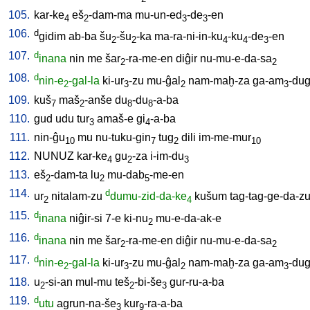
105.
kar-ke
eš
-dam-ma
mu-un-ed
-de
-en
4
2
3
3
106.
d
gidim
ab-ba
šu
-šu
-ka
ma-ra-ni-in-ku
-ku
-de
-en
2
2
4
4
3
107.
d
inana
nin
me
šar
-ra-me-en
diĝir
nu-mu-e-da-sa
2
2
108.
d
nin-e
-gal-la
ki-ur
-zu
mu-ĝal
nam-maḫ-za
ga-am
-du
2
3
2
3
109.
kuš
maš
-anše
du
-du
-a-ba
7
2
8
8
110.
gud
udu
tur
amaš-e
gi
-a-ba
3
4
111.
nin-ĝu
mu
nu-tuku-gin
tug
dili
im-me-mur
10
7
2
10
112.
NUNUZ
kar-ke
gu
-za
i-im-du
4
2
3
113.
eš
-dam-ta
lu
mu-dab
-me-en
2
2
5
114.
d
ur
nitalam-zu
dumu-zid-da-ke
kušum
tag-tag-ge-da-z
2
4
115.
d
inana
niĝir-si
7-e
ki-nu
mu-e-da-ak-e
2
116.
d
inana
nin
me
šar
-ra-me-en
diĝir
nu-mu-e-da-sa
2
2
117.
d
nin-e
-gal-la
ki-ur
-zu
mu-ĝal
nam-maḫ-za
ga-am
-du
2
3
2
3
118.
u
-si-an
mul-mu
teš
-bi-še
gur-ru-a-ba
2
2
3
119.
d
utu
agrun-na-še
kur
-ra-a-ba
3
9