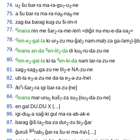
74.
u
šu
bar-ra
ma-ra-gu
-u
-ne
2
7
3
75.
a
šu
bar-ra
ma-ra-na
-na
-ne
8
8
76.
zag-ba
barag
kug-zu
ši-im-ri
77.
d
inana
nin
me
šar
-ra-me-/en
\ <
diĝir
nu-mu-e-da-sa
>
2
2
78.
d
nin-e
-gal-la
ki-ur
-zu
mu-ĝal
nam-maḫ-za
ga-/am
\-[d
2
3
2
3
79.
d
d
inana
an-da
en-lil
-da
di
ku
-ru-da-zu-ne
2
5
80.
d
d
nin-e
-gal-la
ki-ta
en-ki-da
nam
tar-ra-zu-ne
2
81.
sag
-sag
-ga-zu-ne
lil
-e
NA-zu-ne
3
3
2
82.
ub-ta
e
-a-zu-ne
da-ta
e
-a-zu-/ne
\
3
3
83.
!
/
ki
\-šar
-ra
igi
bar-ra-zu-[ne
]
2
84.
d
inana
mar-uru
kuš
-za
su
-[su
-da-zu-ne
]
5
7
3
3
85.
en
gal
DU.DU
X
[
…
]
86.
igi-du
-a
saĝ-ki
gul
ma-ra-ab-ak-e
8
87.
barag
ĝiš-la
-ba-za
dur
-zu
bi
-ĝar
2
2
2
88.
ĝiš
ĝuruš
rab
ĝar-ra
šu-si
ma-/ra\-[…
]
3