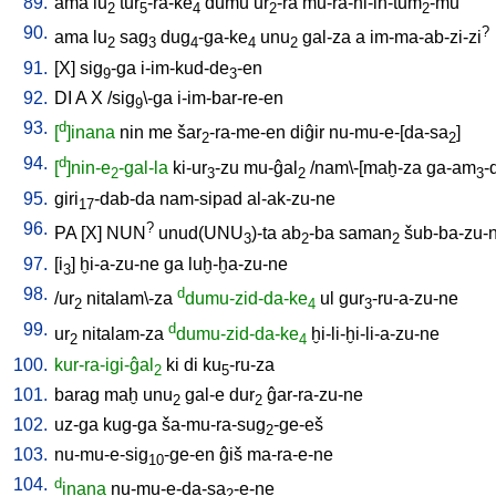
89.
ama
lu
tur
-ra-ke
dumu
ur
-ra
mu-ra-ni-in-tum
-mu
2
5
4
2
2
90.
?
ama
lu
sag
dug
-ga-ke
unu
gal-za
a
im-ma-ab-zi-zi
2
3
4
4
2
91.
[
X
]
sig
-ga
i-im-kud-de
-en
9
3
92.
DI
A
X
/
sig
\-ga
i-im-bar-re-en
9
93.
d
[
]inana
nin
me
šar
-ra-me-en
diĝir
nu-mu-e-[da-sa
]
2
2
94.
d
[
]nin-e
-gal-la
ki-ur
-zu
mu-ĝal
/
nam\-[maḫ-za
ga-am
-
2
3
2
3
95.
giri
-dab-da
nam-sipad
al-ak-zu-ne
17
96.
?
PA
[
X
]
NUN
unud(UNU
)-ta
ab
-ba
saman
šub-ba-zu-
3
2
2
97.
[
i
]
ḫi-a-zu-ne
ga
luḫ-ḫa-zu-ne
3
98.
d
/
ur
nitalam\-za
dumu-zid-da-ke
ul
gur
-ru-a-zu-ne
2
4
3
99.
d
ur
nitalam-za
dumu-zid-da-ke
ḫi-li-ḫi-li-a-zu-ne
2
4
100.
kur-ra-igi-ĝal
ki
di
ku
-ru-za
2
5
101.
barag
maḫ
unu
gal-e
dur
ĝar-ra-zu-ne
2
2
102.
uz-ga
kug-ga
ša-mu-ra-sug
-ge-eš
2
103.
nu-mu-e-sig
-ge-en
ĝiš
ma-ra-e-ne
10
104.
d
inana
nu-mu-e-da-sa
-e-ne
2