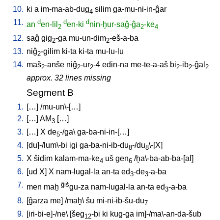
10.
ki
a
im-ma-ab-dug
silim
ga-mu-ni-in-ĝar
4
11.
d
d
d
an
en-lil
en-ki
nin-ḫur-saĝ-ĝa
-ke
2
2
4
12.
saĝ
gig
-ga
mu-un-dim
-eš-a-ba
2
2
13.
niĝ
-gilim
ki-ta
ki-ta
mu-lu-lu
2
14.
maš
-anše
niĝ
-ur
-4
edin-na
me-te-a-aš
bi
-ib
-ĝal
2
2
2
2
2
2
approx. 32 lines missing
Segment B
1.
[
…
] /
mu-un\-[…
]
2.
[
…
]
AM
[
…
]
3
3.
[
…
]
X
de
-/ga
\
ga-ba-ni-in-[…
]
5
4.
[
du]-/lum\-bi
igi
ga-ba-ni-ib-du
-/du
\-[X
]
8
8
5.
X
šidim
kalam-ma-ke
uš
gen
/
ḫa\-ba-ab-ba-[al
]
4
6
6.
[
ud
X
]
X
nam-lugal-la
an-ta
ed
-de
-a-ba
3
3
7.
ĝiš
men
maḫ
gu-za
nam-lugal-la
an-ta
ed
-a-ba
3
8.
[
ĝarza
me
] /
maḫ
\
šu
mi-ni-ib-šu-du
7
9.
[
iri-bi-e]-/ne
\ [
šeg
-bi
ki
kug-ga
im]-/ma\-an-da-šub
12