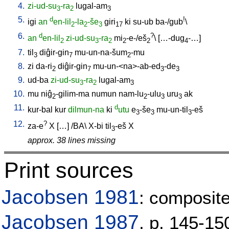
4.
zi-ud-su
-ra
lugal-am
3
2
3
5.
d
!
igi
an
en-lil
-la
-še
giri
ki
su-ub
ba-/gub
\
2
2
3
17
6.
d
?
an
en-lil
zi-ud-su
-ra
mi
-e-/eš
\ [
…-dug
-…
]
2
3
2
2
2
4
7.
til
diĝir-gin
mu-un-na-šum
-mu
3
7
2
8.
zi
da-ri
diĝir-gin
mu-un-<na>-ab-ed
-de
2
7
3
3
9.
ud-ba
zi-ud-su
-ra
lugal-am
3
2
3
10.
mu
niĝ
-gilim-ma
numun
nam-lu
-ulu
uru
ak
2
2
3
3
11.
d
kur-bal
kur
dilmun-na
ki
utu
e
-še
mu-un-til
-eš
3
3
3
12.
?
za-e
X
[
…
] /
BA
\
X-bi
til
-eš
X
3
approx. 38 lines missing
Print sources
Jacobsen 1981
: composite
Jacobsen 1987
, p. 145-15