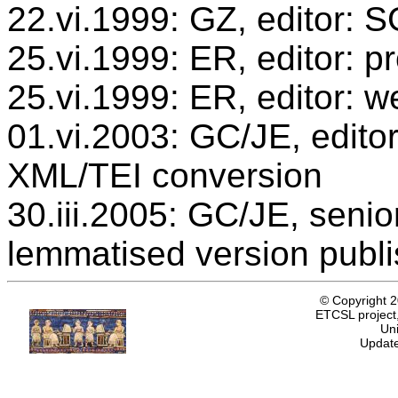
22.vi.1999: GZ, editor: 
25.vi.1999: ER, editor: 
25.vi.1999: ER, editor: w
01.vi.2003: GC/JE, editor
XML/TEI conversion
30.iii.2005: GC/JE, senio
lemmatised version publ
© Copyright 
ETCSL project,
Uni
Update