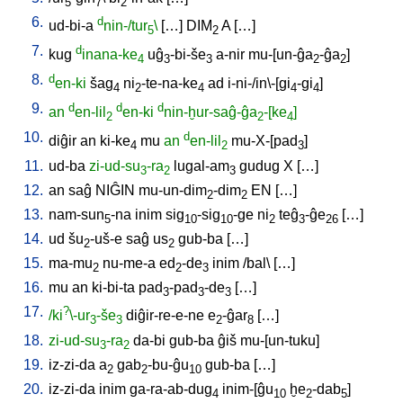
5
7
2
6.
d
ud-bi-a
nin-/tur
\
[
…
]
DIM
A
[
…
]
5
2
7.
d
kug
inana-ke
uĝ
-bi-še
a-nir
mu-[un-ĝa
-ĝa
]
4
3
3
2
2
8.
d
en-ki
šag
ni
-te-na-ke
ad
i-ni-/in\-[gi
-gi
]
4
2
4
4
4
9.
d
d
d
an
en-lil
en-ki
nin-ḫur-saĝ-ĝa
-[ke
]
2
2
4
10.
d
diĝir
an
ki-ke
mu
an
en-lil
mu-X-[pad
]
4
2
3
11.
ud-ba
zi-ud-su
-ra
lugal-am
gudug
X
[
…
]
3
2
3
12.
an
saĝ
NIĜIN
mu-un-dim
-dim
EN
[
…
]
2
2
13.
nam-sun
-na
inim
sig
-sig
-ge
ni
teĝ
-ĝe
[
…
]
5
10
10
2
3
26
14.
ud
šu
-uš-e
saĝ
us
gub-ba
[
…
]
2
2
15.
ma-mu
nu-me-a
ed
-de
inim
/
bal
\ [
…
]
2
2
3
16.
mu
an
ki-bi-ta
pad
-pad
-de
[
…
]
3
3
3
17.
?
/ki
\-ur
-še
diĝir-re-e-ne
e
-ĝar
[
…
]
3
3
2
8
18.
zi-ud-su
-ra
da-bi
gub-ba
ĝiš
mu-[un-tuku
]
3
2
19.
iz-zi-da
a
gab
-bu-ĝu
gub-ba
[
…
]
2
2
10
20.
iz-zi-da
inim
ga-ra-ab-dug
inim-[ĝu
ḫe
-dab
]
4
10
2
5