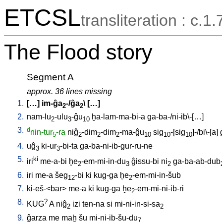
ETCSL
transliteration : c.1.
The Flood story
Segment A
approx. 36 lines missing
1.
[
…
]
im-ĝa
-/ĝa
\ [
…
]
2
2
2.
nam-lu
-ulu
-ĝu
ḫa-lam-ma-bi-a
ga-ba-/ni-ib\-[…
]
2
3
10
3.
d
nin-tur
-ra
niĝ
-dim
-dim
-ma-ĝu
sig
-[sig
]-/bi\-[a
]
5
2
2
2
10
10
10
4.
uĝ
ki-ur
-bi-ta
ga-ba-ni-ib-gur-ru-ne
3
3
5.
ki
iri
me-a-bi
ḫe
-em-mi-in-du
ĝissu-bi
ni
ga-ba-ab-dub
2
3
2
6.
iri
me-a
šeg
-bi
ki
kug-ga
ḫe
-em-mi-in-šub
12
2
7.
ki-eš-<bar>
me-a
ki
kug-ga
ḫe
-em-mi-ni-ib-ri
2
8.
?
KUG
A
niĝ
izi
ten-na
si
mi-ni-in-si-sa
2
2
9.
ĝarza
me
maḫ
šu
mi-ni-ib-šu-du
7