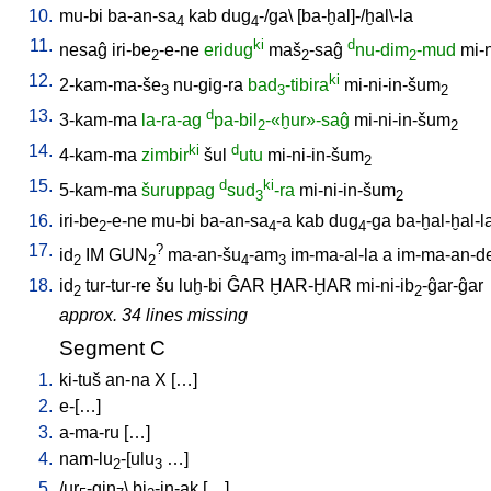
10.
mu-bi
ba-an-sa
kab
dug
-/ga
\ [
ba-ḫal]-/ḫal\-la
4
4
11.
ki
d
nesaĝ
iri-be
-e-ne
eridug
maš
-saĝ
nu-dim
-mud
mi-
2
2
2
12.
ki
2-kam-ma-še
nu-gig-ra
bad
-tibira
mi-ni-in-šum
3
3
2
13.
d
3-kam-ma
la-ra-ag
pa-bil
-«ḫur»-saĝ
mi-ni-in-šum
2
2
14.
ki
d
4-kam-ma
zimbir
šul
utu
mi-ni-in-šum
2
15.
d
ki
5-kam-ma
šuruppag
sud
-ra
mi-ni-in-šum
3
2
16.
iri-be
-e-ne
mu-bi
ba-an-sa
-a
kab
dug
-ga
ba-ḫal-ḫal-l
2
4
4
17.
?
id
IM
GUN
ma-an-šu
-am
im-ma-al-la
a
im-ma-an-d
2
2
4
3
18.
id
tur-tur-re
šu
luḫ-bi
ĜAR
ḪAR-ḪAR
mi-ni-ib
-ĝar-ĝar
2
2
approx. 34 lines missing
Segment C
1.
ki-tuš
an-na
X
[
…
]
2.
e-[…
]
3.
a-ma-ru
[
…
]
4.
nam-lu
-[ulu
…
]
2
3
5.
/
ur
-gin
\
bi
-in-ak
[
…
]