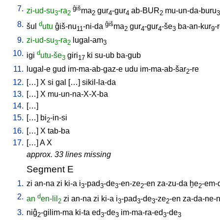
7.
ĝiš
zi-ud-su
-ra
ma
gur
-gur
ab-BUR
mu-un-da-buru
3
2
2
4
4
2
3
8.
d
ĝiš
šul
utu
ĝiš-nu
-ni-da
ma
gur
-gur
-še
ba-an-kur
-
11
2
4
4
3
9
9.
zi-ud-su
-ra
lugal-am
3
2
3
10.
d
igi
utu-še
giri
ki
su-ub
ba-gub
3
17
11.
lugal-e
gud
im-ma-ab-gaz-e
udu
im-ma-ab-šar
-re
2
12.
[
…
]
X
si
gal
[
…
]
sikil-la-da
13.
[
…
]
X
mu-un-na-X-X-ba
14.
[
…
]
15.
[
…
]
bi
-in-si
2
16.
[
…
]
X
tab-ba
17.
[
…
]
A
X
approx. 33 lines missing
Segment E
1.
zi
an-na
zi
ki-a
i
-pad
-de
-en-ze
-en
za-zu-da
ḫe
-em-
3
3
3
2
2
2.
d
an
en-lil
zi
an-na
zi
ki-a
i
-pad
-de
-ze
-en
za-da-ne-
2
3
3
3
2
3.
niĝ
-gilim-ma
ki-ta
ed
-de
im-ma-ra-ed
-de
2
3
3
3
3