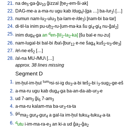
21.
na
de
-ga-ĝu
ĝizzal
[
ḫe
-em-ši-ak
]
5
10
2
22.
DAG-me-a
a-ma-ru
ugu
kab
/
dug
\-[ga
…
]
ba-/ur
\ [
…
]
4
3
23.
numun
nam-lu
-ulu
ḫa-lam-e-/de
\ [
nam-bi
ba-tar
]
2
3
3
24.
di-til-la
inim
pu-uḫ
-ru-[um-ma-ka
šu
gi
-gi
nu-ĝal
]
2
4
4
2
25.
d
inim
dug
-ga
an
en-[lil
-la
-ka]
[
šu
bal-e
nu-zu
]
4
2
2
26.
nam-lugal-bi
bal-bi
/
ba\-[bur
e-ne
šag
kuš
-u
-de
]
12
4
2
3
3
27.
/
e\-ne-eš
[
…
]
2
28.
/
a\-na
MU-/MU
\ [
…
]
approx. 38 lines missing
Segment D
1.
tum
im-ḫul-im-ḫul
si-si-ig
du
-a-bi
teš
-bi
i
-sug
-ge-eš
9
3
2
3
2
2.
a-ma-ru
ugu
kab
dug
-ga
ba-an-da-ab-ur
-e
4
3
3.
ud
7-am
ĝi
7-am
3
6
3
4.
a-ma-ru
kalam-ma
ba-ur
-ra-ta
3
5.
ĝiš
ma
gur
-gur
a
gal-la
im-ḫul
tuku
-tuku
-a-ta
2
4
4
4
4
6.
d
utu
i-im-ma-ra-e
an
ki-a
ud
ĝa
-ĝa
3
2
2