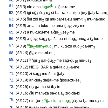
60.
(
A3.2
)
nu-du-zu
iri-na
61.
ki
(
A3.3
)
nin
ama
lagaš
ki
ĝar-ra-me
62.
(
A3.4
)
igi
uĝ
-še
u
-ši-bar-ra-zu
ni
-a
ḫe
-ĝal
-la-am
3
3
3
2
2
2
3
63.
(
A3.5
)
šul
zid
lu
igi
mu-bar-ra-zu
nam-til
mu-na-sud
2
3
64.
(
A3.6
)
ama
nu-tuku-me
ama-ĝu
ze
-me
10
2
65.
(
A3.7
)
a
nu-tuku-me
a-ĝu
ze
-me
10
2
66.
(
A3.8
)
a-ĝu
šag
-ga
šu
ba-ni-dug
unu
-a
i
-tud-e
10
4
4
6
3
67.
d
(
A3.9
)
ĝa
-tum
-dug
mu
kug-zu
dug
-ga-am
2
3
3
3
3
68.
(
A3.10
)
ĝi
-a
ma-ni-nu
6
2
69.
ĝiš
(
A3.11
)
ĝiri
gal-ĝu
-me
zag-ĝu
mu-us
2
10
10
2
70.
(
A3.12
)
NE.GI.BAR
a
gal-la
du
-a-me
3
71.
(
A3.13
)
zi
šag
mu-ši-ni-ĝal
4
2
72.
(
A3.14
)
an-dul
daĝal-me
ĝissu-zu-še
3
3
73.
(
A3.15
)
ni
ga-ma-ši-ib
-te
2
2
74.
(
A3.16
) /
šu
maḫ\-za
sa-ga
a
zid-da-bi
2
75.
d
(
A3.17
)
nin-ĝu
ĝa
-tum
-dug
ĝa
-ra
ḫa-mu-u
-ru
10
2
3
3
2
3
76.
(
A3.18
)
iri-še
i
-du-e
ĝiškim-ĝu
ḫe
-sag