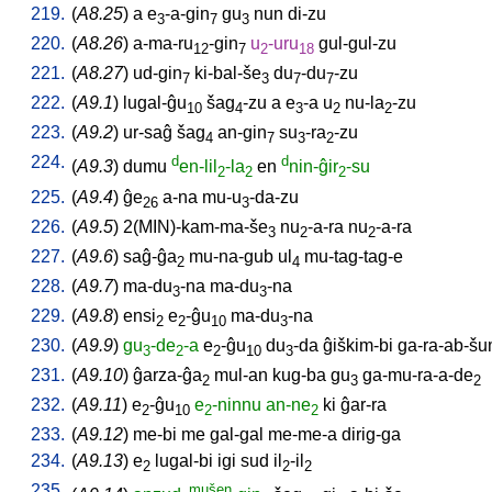
219.
(
A8.25
)
a
e
-a-gin
gu
nun
di-zu
3
7
3
220.
(
A8.26
)
a-ma-ru
-gin
u
-uru
gul-gul-zu
12
7
2
18
221.
(
A8.27
)
ud-gin
ki-bal-še
du
-du
-zu
7
3
7
7
222.
(
A9.1
)
lugal-ĝu
šag
-zu
a
e
-a
u
nu-la
-zu
10
4
3
2
2
223.
(
A9.2
)
ur-saĝ
šag
an-gin
su
-ra
-zu
4
7
3
2
224.
d
d
(
A9.3
)
dumu
en-lil
-la
en
nin-ĝir
-su
2
2
2
225.
(
A9.4
)
ĝe
a-na
mu-u
-da-zu
26
3
226.
(
A9.5
)
2(MIN)-kam-ma-še
nu
-a-ra
nu
-a-ra
3
2
2
227.
(
A9.6
)
saĝ-ĝa
mu-na-gub
ul
mu-tag-tag-e
2
4
228.
(
A9.7
)
ma-du
-na
ma-du
-na
3
3
229.
(
A9.8
)
ensi
e
-ĝu
ma-du
-na
2
2
10
3
230.
(
A9.9
)
gu
-de
-a
e
-ĝu
du
-da
ĝiškim-bi
ga-ra-ab-š
3
2
2
10
3
231.
(
A9.10
)
ĝarza-ĝa
mul-an
kug-ba
gu
ga-mu-ra-a-de
2
3
2
232.
(
A9.11
)
e
-ĝu
e
-ninnu
an-ne
ki
ĝar-ra
2
10
2
2
233.
(
A9.12
)
me-bi
me
gal-gal
me-me-a
dirig-ga
234.
(
A9.13
)
e
lugal-bi
igi
sud
il
-il
2
2
2
235.
mušen