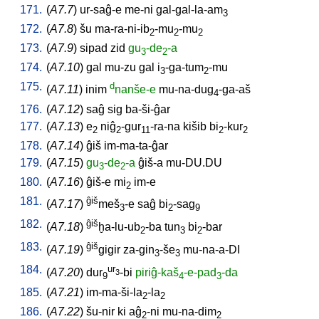
171.
(
A7.7
)
ur-saĝ-e
me-ni
gal-gal-la-am
3
172.
(
A7.8
)
šu
ma-ra-ni-ib
-mu
-mu
2
2
2
173.
(
A7.9
)
sipad
zid
gu
-de
-a
3
2
174.
(
A7.10
)
gal
mu-zu
gal
i
-ga-tum
-mu
3
2
175.
d
(
A7.11
)
inim
nanše-e
mu-na-dug
-ga-aš
4
176.
(
A7.12
)
saĝ
sig
ba-ši-ĝar
177.
(
A7.13
)
e
niĝ
-gur
-ra-na
kišib
bi
-kur
2
2
11
2
2
178.
(
A7.14
)
ĝiš
im-ma-ta-ĝar
179.
(
A7.15
)
gu
-de
-a
ĝiš-a
mu-DU.DU
3
2
180.
(
A7.16
)
ĝiš-e
mi
im-e
2
181.
ĝiš
(
A7.17
)
meš
-e
saĝ
bi
-sag
3
2
9
182.
ĝiš
(
A7.18
)
ḫa-lu-ub
-ba
tun
bi
-bar
2
3
2
183.
ĝiš
(
A7.19
)
gigir
za-gin
-še
mu-na-a-DI
3
3
184.
ur
(
A7.20
)
dur
-bi
piriĝ-kaš
-e-pad
-da
3
9
4
3
185.
(
A7.21
)
im-ma-ši-la
-la
2
2
186.
(
A7.22
)
šu-nir
ki
aĝ
-ni
mu-na-dim
2
2