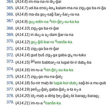
364.
(
A14.6
)
im-ma-na-ni-ib
-ĝar
2
365.
(
A14.7
)
ud-ba
ensi
-ke
kalam-ma-na
zig
-ga
ba-ni-ĝa
2
4
3
366.
(
A14.8
)
ma-da
gu
-saĝ
šar
-šar
-ra-na
2
2
2
367.
d
(
A14.9
)
gu
-edin-na
nin-ĝir
-su-ka-ka
2
2
368.
(
A14.10
)
zig
-ga
ba-ni-ĝar
3
369.
(
A14.11
)
iri
du
-a
a
-dam
ĝar-ra-na
3
2
370.
d
(
A14.12
)
gu
-ĝiš-bar-ra
nanše-ka
2
371.
(
A14.13
)
zig
-ga
ba-ni-ĝar
3
372.
(
A14.14
)
gud
ḫuš
zig
-ga
gaba
gi
nu-tuku
3
4
373.
ĝiš
(
A14.15
)
erin
babbar
-ra
lugal-bi-ir
dab
-ba
2
6
374.
d
(
A14.16
)
im-ru-a
nin-ĝir
-su-ka-ka
2
375.
(
A14.17
)
zig
-ga
mu-na-ĝal
3
2
376.
(
A14.18
)
šu-nir
maḫ-bi
lugal-kur-dub
saĝ-bi-a
mu-gub
2
377.
(
A14.19
)
peš
-ĝal
gaba-ĝal
a-ta
e
-a
10
2
2
3
378.
(
A14.20
)
id
maḫ
a
dirig
ḫe
-ĝal
-bi
barag
-barag
2
2
2
2
2
379.
d
(
A14.21
)
im-ru-a
nanše-ka