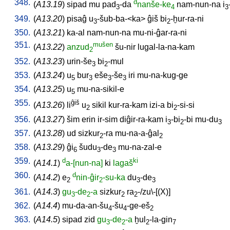
348.
d
(
A13.19
)
sipad
mu
pad
-da
nanše-ke
nam-nun-na
i
3
4
3
349.
(
A13.20
)
pisaĝ
u
-šub-ba-<ka
>
ĝiš
bi
-ḫur-ra-ni
3
2
350.
(
A13.21
)
ka-al
nam-nun-na
mu-ni-ĝar-ra-ni
351.
mušen
(
A13.22
)
anzud
šu-nir
lugal-la-na-kam
2
352.
(
A13.23
)
urin-še
bi
-mul
3
2
353.
(
A13.24
)
u
bur
eše
-še
iri
mu-na-kug-ge
5
3
3
3
354.
(
A13.25
)
u
mu-na-sikil-e
5
355.
ĝiš
(
A13.26
)
li
u
sikil
kur-ra-kam
izi-a
bi
-si-si
2
2
356.
(
A13.27
)
šim
erin
ir-sim
diĝir-ra-kam
i
-bi
-bi
mu-du
3
2
3
357.
(
A13.28
)
ud
sizkur
-ra
mu-na-a-ĝal
2
2
358.
(
A13.29
)
ĝi
šudu
-de
mu-na-zal-e
6
3
3
359.
d
ki
(
A14.1
)
a-[nun-na]
ki
lagaš
360.
d
(
A14.2
)
e
nin-ĝir
-su-ka
du
-de
2
2
3
3
361.
(
A14.3
)
gu
-de
-a
sizkur
ra
-/zu\-[(X)
]
3
2
2
2
362.
(
A14.4
)
mu-da-an-šu
-šu
-ge-eš
4
4
2
363.
(
A14.5
)
sipad
zid
gu
-de
-a
ḫul
-la-gin
3
2
2
7