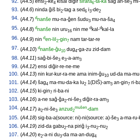
92.
(
A4.5
)
ensi
-ke
kisal
diĝir
sirara
-ta-ka
saĝ
an-še
mi-
2
4
6
3
93.
(
A4.6
)
ninda
ĝiš
bi
-tag
a
sed
i
-de
2
6
3
2
94.
d
(
A4.7
)
nanše
mu-na-ĝen
šudu
mu-na-ša
3
4
95.
d
d
d
(
A4.8
)
nanše
nin
uru
nin
me
kal-
kal-la
16
96.
d
(
A4.9
)
nin
en-lil
-gin
nam
tar-tar-re
2
7
97.
d
(
A4.10
)
nanše-ĝu
dug
-ga-zu
zid-dam
10
4
98.
(
A4.11
)
saĝ-bi-še
e
-a-am
3
3
3
99.
(
A4.12
)
ensi
diĝir-re-ne-me
100.
(
A4.13
)
nin
kur-kur-ra-me
ama
inim-ĝu
ud-da
ma-mu
10
101.
(
A4.14
)
šag
ma-mu-da-ka
lu
1(DIŠ)-am
an-gin
ri-b
4
2
3
7
102.
(
A4.15
)
ki-gin
ri-ba-ni
7
103.
(
A4.16
)
a-ne
saĝ-ĝa
-ni-še
diĝir-ra-am
2
3
3
104.
mušen
(
A4.17
)
a
-ni-še
anzud
-dam
2
3
2
105.
(
A4.18
)
sig-ba-a(source: ni)-ni(source: a)-še
a-ma-ru
3
106.
(
A4.19
)
zid-da
gabu
-na
piriĝ
i
-nu
-nu
2
3
2
2
107.
(
A4.20
)
e
-a-ni
du
-da
ma-an-dug
2
3
4