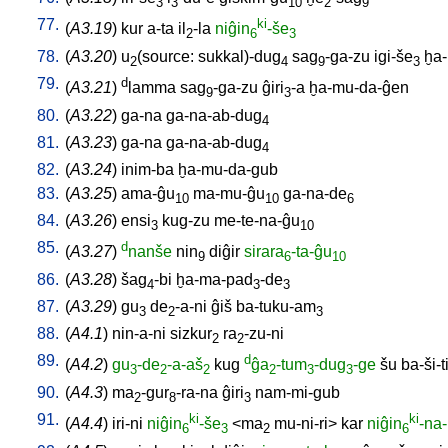
3
3
10
2
9
77.
ki
(
A3.19
)
kur
a-ta
il
-la
niĝin
-še
2
6
3
78.
(
A3.20
)
u
(source: sukkal)-dug
sag
-ga-zu
igi-še
ḫa
2
4
9
3
79.
d
(
A3.21
)
lamma
sag
-ga-zu
ĝiri
-a
ḫa-mu-da-ĝen
9
3
80.
(
A3.22
)
ga-na
ga-na-ab-dug
4
81.
(
A3.23
)
ga-na
ga-na-ab-dug
4
82.
(
A3.24
)
inim-ba
ḫa-mu-da-gub
83.
(
A3.25
)
ama-ĝu
ma-mu-ĝu
ga-na-de
10
10
6
84.
(
A3.26
)
ensi
kug-zu
me-te-na-ĝu
3
10
85.
d
(
A3.27
)
nanše
nin
diĝir
sirara
-ta-ĝu
9
6
10
86.
(
A3.28
)
šag
-bi
ḫa-ma-pad
-de
4
3
3
87.
(
A3.29
)
gu
de
-a-ni
ĝiš
ba-tuku-am
3
2
3
88.
(
A4.1
)
nin-a-ni
sizkur
ra
-zu-ni
2
2
89.
d
(
A4.2
)
gu
-de
-a-aš
kug
ĝa
-tum
-dug
-ge
šu
ba-ši-t
3
2
2
2
3
3
90.
(
A4.3
)
ma
-gur
-ra-na
ĝiri
nam-mi-gub
2
8
3
91.
ki
ki
(
A4.4
)
iri-ni
niĝin
-še
<
ma
mu-ni-ri
>
kar
niĝin
-na
6
3
2
6