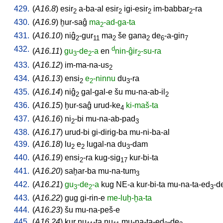
429.
(
A16.8
)
esir
a-ba-al
esir
igi-esir
im-babbar
-ra
2
2
2
2
430.
(
A16.9
)
ḫur-saĝ
ma
-ad-ga-ta
2
431.
(
A16.10
)
niĝ
-gur
ma
še
gana
de
-a-gin
2
11
2
2
6
7
432.
d
(
A16.11
)
gu
-de
-a
en
nin-ĝir
-su-ra
3
2
2
433.
(
A16.12
)
im-ma-na-us
2
434.
(
A16.13
)
ensi
e
-ninnu
du
-ra
2
2
3
435.
(
A16.14
)
niĝ
gal-gal-e
šu
mu-na-ab-il
2
2
436.
(
A16.15
)
ḫur-saĝ
urud-ke
ki-maš-ta
4
437.
(
A16.16
)
ni
-bi
mu-na-ab-pad
2
3
438.
(
A16.17
)
urud-bi
gi-dirig-ba
mu-ni-ba-al
439.
(
A16.18
)
lu
e
lugal-na
du
-dam
2
2
3
440.
(
A16.19
)
ensi
-ra
kug-sig
kur-bi-ta
2
17
441.
(
A16.20
)
saḫar-ba
mu-na-tum
3
442.
(
A16.21
)
gu
-de
-a
kug
NE-a
kur-bi-ta
mu-na-ta-ed
-d
3
2
3
443.
(
A16.22
)
gug
gi-rin-e
me-luḫ-ḫa-ta
444.
(
A16.23
)
šu
mu-na-peš-e
445.
(
A16.24
)
kur
nu
-ta
nu
mu-na-ta-ed
-de