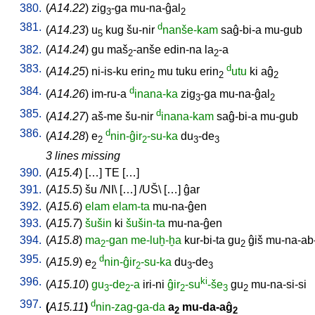
380.
(
A14.22
)
zig
-ga
mu-na-ĝal
3
2
381.
d
(
A14.23
)
u
kug
šu-nir
nanše-kam
saĝ-bi-a
mu-gub
5
382.
(
A14.24
)
gu
maš
-anše
edin-na
la
-a
2
2
383.
d
(
A14.25
)
ni-is-ku
erin
mu
tuku
erin
utu
ki
aĝ
2
2
2
384.
d
(
A14.26
)
im-ru-a
inana-ka
zig
-ga
mu-na-ĝal
3
2
385.
d
(
A14.27
)
aš-me
šu-nir
inana-kam
saĝ-bi-a
mu-gub
386.
d
(
A14.28
)
e
nin-ĝir
-su-ka
du
-de
2
2
3
3
3 lines missing
390.
(
A15.4
) [
…
]
TE
[
…
]
391.
(
A15.5
)
šu
/
NI
\ [
…
] /
UŠ
\ [
…
]
ĝar
392.
(
A15.6
)
elam
elam-ta
mu-na-ĝen
393.
(
A15.7
)
šušin
ki
šušin-ta
mu-na-ĝen
394.
(
A15.8
)
ma
-gan
me-luḫ-ḫa
kur-bi-ta
gu
ĝiš
mu-na-ab
2
2
395.
d
(
A15.9
)
e
nin-ĝir
-su-ka
du
-de
2
2
3
3
396.
ki
(
A15.10
)
gu
-de
-a
iri-ni
ĝir
-su
-še
gu
mu-na-si-si
3
2
2
3
2
397.
d
(
A15.11
)
nin-zag-ga-da
a
mu-da-aĝ
2
2