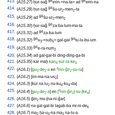
413.
ĝiš
ĝiš
(
A15.27
)
ḫur-saĝ
erin-<na-ta
>
ad
erin-na
414.
ĝiš
(
A15.28
)
ḫur-saĝ
šu-ur
-men
-ta
2
2
415.
ĝiš
(
A15.29
)
ad
šu-ur
-men
2
2
416.
ĝiš
(
A15.30
)
ḫur-saĝ
za-ba-lum-ma-ta
417.
ĝiš
(
A15.31
)
ad
za-ba-lum
418.
ĝiš
ĝiš
(
A15.32
)
u
-<suḫ
>
gal-gal
tu-lu-bu-um
3
5
419.
ĝiš
(
A15.33
)
e-ra-num
2
420.
(
A15.34
)
ad
gal-gal-bi
dirig-dirig-ga-bi
421.
(
A15.35
)
kar
maḫ
kan
-sur-ra-ke
4
4
422.
d
(
A16.1
) [
gu
-de
-a
en
nin-ĝir
-su-ra
]
3
2
2
423.
(
A16.2
) [
im-ma-na-us
]
2
424.
(
A16.3
) [
kur
na
lu
nu-ku
-ku
-da
]
2
4
4
425.
d
(
A16.4
) [
gu
-de
-a
]
en
[
nin-ĝir
]-su-[ke
]
3
2
2
4
426.
(
A16.5
)
ĝiri
mu-[na-ni-ĝar
]
2
427.
(
A16.6
)
na
gal-gal-bi
lagab-ba
mi-ni-de
6
428.
(
A16.7
)
ma
ḫa-u
-na
ma
na-lu-a
2
3
2