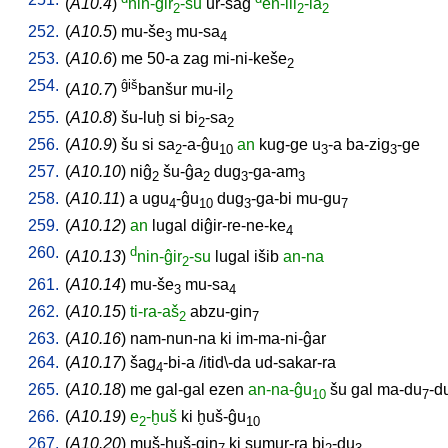
(
A10.4
)
nin-ĝir
-su
ur-saĝ
en-lil
-la
2
2
2
252.
(
A10.5
)
mu-še
mu-sa
3
4
253.
(
A10.6
)
me
50-a
zag
mi-ni-keše
2
254.
ĝiš
(
A10.7
)
banšur
mu-il
2
255.
(
A10.8
)
šu-luḫ
si
bi
-sa
2
2
256.
(
A10.9
)
šu
si
sa
-a-ĝu
an
kug-ge
u
-a
ba-zig
-ge
2
10
3
3
257.
(
A10.10
)
niĝ
šu-ĝa
dug
-ga-am
2
2
3
3
258.
(
A10.11
)
a
ugu
-ĝu
dug
-ga-bi
mu-gu
4
10
3
7
259.
(
A10.12
)
an
lugal
diĝir-re-ne-ke
4
260.
d
(
A10.13
)
nin-ĝir
-su
lugal
išib
an-na
2
261.
(
A10.14
)
mu-še
mu-sa
3
4
262.
(
A10.15
)
ti-ra-aš
abzu-gin
2
7
263.
(
A10.16
)
nam-nun-na
ki
im-ma-ni-ĝar
264.
(
A10.17
)
šag
-bi-a
/
itid\-da
ud-sakar-ra
4
265.
(
A10.18
)
me
gal-gal
ezen
an-na-ĝu
šu
gal
ma-du
-d
10
7
266.
(
A10.19
)
e
-ḫuš
ki
ḫuš-ĝu
2
10
267.
(
A10.20
)
muš-ḫuš-gin
ki
sumur-ra
bi
-du