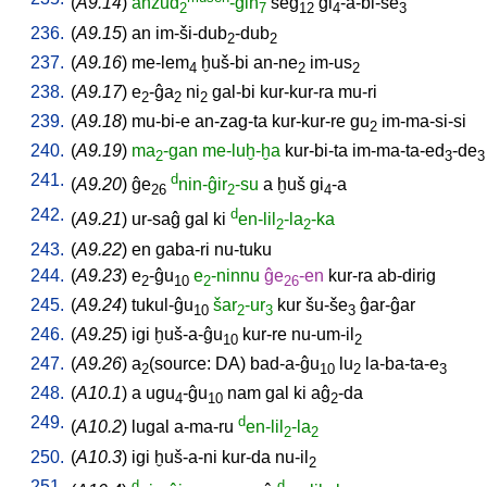
(
A9.14
)
anzud
-gin
šeg
gi
-a-bi-še
2
7
12
4
3
236.
(
A9.15
)
an
im-ši-dub
-dub
2
2
237.
(
A9.16
)
me-lem
ḫuš-bi
an-ne
im-us
4
2
2
238.
(
A9.17
)
e
-ĝa
ni
gal-bi
kur-kur-ra
mu-ri
2
2
2
239.
(
A9.18
)
mu-bi-e
an-zag-ta
kur-kur-re
gu
im-ma-si-si
2
240.
(
A9.19
)
ma
-gan
me-luḫ-ḫa
kur-bi-ta
im-ma-ta-ed
-de
2
3
3
241.
d
(
A9.20
)
ĝe
nin-ĝir
-su
a
ḫuš
gi
-a
26
2
4
242.
d
(
A9.21
)
ur-saĝ
gal
ki
en-lil
-la
-ka
2
2
243.
(
A9.22
)
en
gaba-ri
nu-tuku
244.
(
A9.23
)
e
-ĝu
e
-ninnu
ĝe
-en
kur-ra
ab-dirig
2
10
2
26
245.
(
A9.24
)
tukul-ĝu
šar
-ur
kur
šu-še
ĝar-ĝar
10
2
3
3
246.
(
A9.25
)
igi
ḫuš-a-ĝu
kur-re
nu-um-il
10
2
247.
(
A9.26
)
a
(source: DA)
bad-a-ĝu
lu
la-ba-ta-e
2
10
2
3
248.
(
A10.1
)
a
ugu
-ĝu
nam
gal
ki
aĝ
-da
4
10
2
249.
d
(
A10.2
)
lugal
a-ma-ru
en-lil
-la
2
2
250.
(
A10.3
)
igi
ḫuš-a-ni
kur-da
nu-il
2
251.
d
d