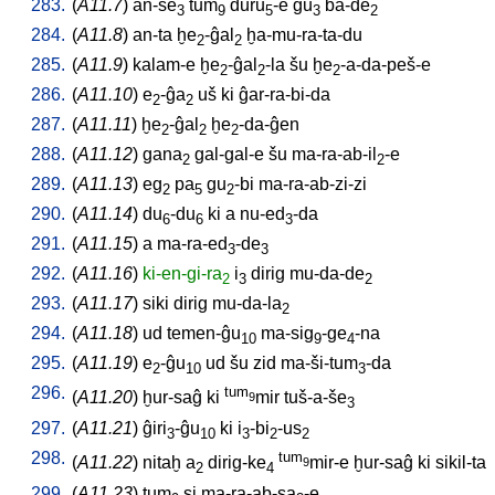
283.
(
A11.7
)
an-še
tum
duru
-e
gu
ba-de
3
9
5
3
2
284.
(
A11.8
)
an-ta
ḫe
-ĝal
ḫa-mu-ra-ta-du
2
2
285.
(
A11.9
)
kalam-e
ḫe
-ĝal
-la
šu
ḫe
-a-da-peš-e
2
2
2
286.
(
A11.10
)
e
-ĝa
uš
ki
ĝar-ra-bi-da
2
2
287.
(
A11.11
)
ḫe
-ĝal
ḫe
-da-ĝen
2
2
2
288.
(
A11.12
)
gana
gal-gal-e
šu
ma-ra-ab-il
-e
2
2
289.
(
A11.13
)
eg
pa
gu
-bi
ma-ra-ab-zi-zi
2
5
2
290.
(
A11.14
)
du
-du
ki
a
nu-ed
-da
6
6
3
291.
(
A11.15
)
a
ma-ra-ed
-de
3
3
292.
(
A11.16
)
ki-en-gi-ra
i
dirig
mu-da-de
2
3
2
293.
(
A11.17
)
siki
dirig
mu-da-la
2
294.
(
A11.18
)
ud
temen-ĝu
ma-sig
-ge
-na
10
9
4
295.
(
A11.19
)
e
-ĝu
ud
šu
zid
ma-ši-tum
-da
2
10
3
296.
tum
(
A11.20
)
ḫur-saĝ
ki
mir
tuš-a-še
9
3
297.
(
A11.21
)
ĝiri
-ĝu
ki
i
-bi
-us
3
10
3
2
2
298.
tum
(
A11.22
)
nitaḫ
a
dirig-ke
mir-e
ḫur-saĝ
ki
sikil-ta
9
2
4
299.
(
A11.23
)
tum
si
ma-ra-ab-sa
-e