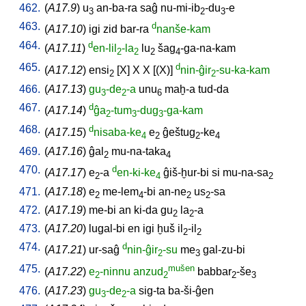
462.
(
A17.9
)
u
an-ba-ra
saĝ
nu-mi-ib
-du
-e
3
2
3
463.
d
(
A17.10
)
igi
zid
bar-ra
nanše-kam
464.
d
(
A17.11
)
en-lil
-la
lu
šag
-ga-na-kam
2
2
2
4
465.
d
(
A17.12
)
ensi
[
X
]
X
X
[
(X)
]
nin-ĝir
-su-ka-kam
2
2
466.
(
A17.13
)
gu
-de
-a
unu
maḫ-a
tud-da
3
2
6
467.
d
(
A17.14
)
ĝa
-tum
-dug
-ga-kam
2
3
3
468.
d
(
A17.15
)
nisaba-ke
e
ĝeštug
-ke
4
2
2
4
469.
(
A17.16
)
ĝal
mu-na-taka
2
4
470.
d
(
A17.17
)
e
-a
en-ki-ke
ĝiš-ḫur-bi
si
mu-na-sa
2
4
2
471.
(
A17.18
)
e
me-lem
-bi
an-ne
us
-sa
2
4
2
2
472.
(
A17.19
)
me-bi
an
ki-da
gu
la
-a
2
2
473.
(
A17.20
)
lugal-bi
en
igi
ḫuš
il
-il
2
2
474.
d
(
A17.21
)
ur-saĝ
nin-ĝir
-su
me
gal-zu-bi
2
3
475.
mušen
(
A17.22
)
e
-ninnu
anzud
babbar
-še
2
2
2
3
476.
(
A17.23
)
gu
-de
-a
sig-ta
ba-ši-ĝen
3
2