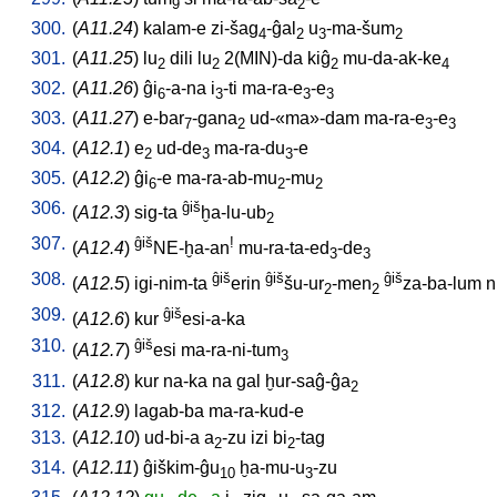
9
2
300.
(
A11.24
)
kalam-e
zi-šag
-ĝal
u
-ma-šum
4
2
3
2
301.
(
A11.25
)
lu
dili
lu
2(MIN)-da
kiĝ
mu-da-ak-ke
2
2
2
4
302.
(
A11.26
)
ĝi
-a-na
i
-ti
ma-ra-e
-e
6
3
3
3
303.
(
A11.27
)
e-bar
-gana
ud-«ma»-dam
ma-ra-e
-e
7
2
3
3
304.
(
A12.1
)
e
ud-de
ma-ra-du
-e
2
3
3
305.
(
A12.2
)
ĝi
-e
ma-ra-ab-mu
-mu
6
2
2
306.
ĝiš
(
A12.3
)
sig-ta
ḫa-lu-ub
2
307.
ĝiš
!
(
A12.4
)
NE-ḫa-an
mu-ra-ta-ed
-de
3
3
308.
ĝiš
ĝiš
ĝiš
(
A12.5
)
igi-nim-ta
erin
šu-ur
-men
za-ba-lum
n
2
2
309.
ĝiš
(
A12.6
)
kur
esi-a-ka
310.
ĝiš
(
A12.7
)
esi
ma-ra-ni-tum
3
311.
(
A12.8
)
kur
na-ka
na
gal
ḫur-saĝ-ĝa
2
312.
(
A12.9
)
lagab-ba
ma-ra-kud-e
313.
(
A12.10
)
ud-bi-a
a
-zu
izi
bi
-tag
2
2
314.
(
A12.11
)
ĝiškim-ĝu
ḫa-mu-u
-zu
10
3