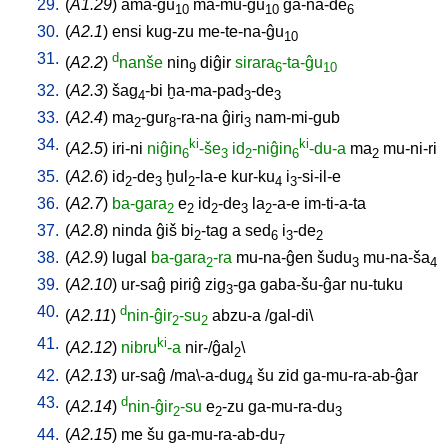
29.
(
A1.29
)
ama-ĝu
ma-mu-ĝu
ga-na-de
10
10
6
30.
(
A2.1
)
ensi
kug-zu
me-te-na-ĝu
10
31.
d
(
A2.2
)
nanše
nin
diĝir
sirara
-ta-ĝu
9
6
10
32.
(
A2.3
)
šag
-bi
ḫa-ma-pad
-de
4
3
3
33.
(
A2.4
)
ma
-gur
-ra-na
ĝiri
nam-mi-gub
2
8
3
34.
ki
ki
(
A2.5
)
iri-ni
niĝin
-še
id
-niĝin
-du-a
ma
mu-ni-ri
6
3
2
6
2
35.
(
A2.6
)
id
-de
ḫul
-la-e
kur-ku
i
-si-il-e
2
3
2
4
3
36.
(
A2.7
)
ba-gara
e
id
-de
la
-a-e
im-ti-a-ta
2
2
2
3
2
37.
(
A2.8
)
ninda
ĝiš
bi
-tag
a
sed
i
-de
2
6
3
2
38.
(
A2.9
)
lugal
ba-gara
-ra
mu-na-ĝen
šudu
mu-na-ša
2
3
4
39.
(
A2.10
)
ur-saĝ
piriĝ
zig
-ga
gaba-šu-ĝar
nu-tuku
3
40.
d
(
A2.11
)
nin-ĝir
-su
abzu-a
/
gal-di
\
2
2
41.
ki
(
A2.12
)
nibru
-a
nir-/ĝal
\
2
42.
(
A2.13
)
ur-saĝ
/
ma\-a-dug
šu
zid
ga-mu-ra-ab-ĝar
4
43.
d
(
A2.14
)
nin-ĝir
-su
e
-zu
ga-mu-ra-du
2
2
3
44.
(
A2.15
)
me
šu
ga-mu-ra-ab-du
7