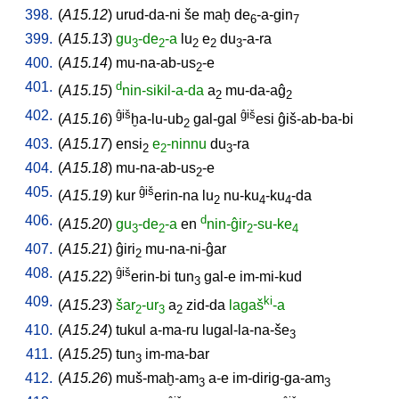
398.
(
A15.12
)
urud-da-ni
še
maḫ
de
-a-gin
6
7
399.
(
A15.13
)
gu
-de
-a
lu
e
du
-a-ra
3
2
2
2
3
400.
(
A15.14
)
mu-na-ab-us
-e
2
401.
d
(
A15.15
)
nin-sikil-a-da
a
mu-da-aĝ
2
2
402.
ĝiš
ĝiš
(
A15.16
)
ḫa-lu-ub
gal-gal
esi
ĝiš-ab-ba-bi
2
403.
(
A15.17
)
ensi
e
-ninnu
du
-ra
2
2
3
404.
(
A15.18
)
mu-na-ab-us
-e
2
405.
ĝiš
(
A15.19
)
kur
erin-na
lu
nu-ku
-ku
-da
2
4
4
406.
d
(
A15.20
)
gu
-de
-a
en
nin-ĝir
-su-ke
3
2
2
4
407.
(
A15.21
)
ĝiri
mu-na-ni-ĝar
2
408.
ĝiš
(
A15.22
)
erin-bi
tun
gal-e
im-mi-kud
3
409.
ki
(
A15.23
)
šar
-ur
a
zid-da
lagaš
-a
2
3
2
410.
(
A15.24
)
tukul
a-ma-ru
lugal-la-na-še
3
411.
(
A15.25
)
tun
im-ma-bar
3
412.
(
A15.26
)
muš-maḫ-am
a-e
im-dirig-ga-am
3
3