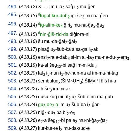
2
494.
(
A18.12
)
X
[
…
]
mu-la
saĝ
il
mu-ĝen
2
2
495.
d
(
A18.13
)
lugal-kur-dub
igi-še
mu-na-ĝen
2
3
496.
d
(
A18.14
)
ig-alim-ke
ĝiri
mu-na-ĝa
-ĝa
4
2
2
2
497.
d
(
A18.15
)
nin-ĝiš-zid-da
diĝir-ra-ni
498.
(
A18.16
)
šu
mu-da-ĝal
-ĝal
2
2
499.
(
A18.17
)
pisaĝ
u
-šub-ka
a
sa-ga
i
-ak
3
3
500.
(
A18.18
)
ensi
-ra
a-dab
si-im
a
-la
mu-na-du
-am
2
6
2
2
12
3
501.
(
A18.19
)
ka-al
šeg
-bi
saĝ
im-mi-du
12
8
502.
(
A18.20
)
lal
i
-nun
i
-ḫe-nun-na
al
im-ma-ni-tag
3
3
3
503.
(
A18.21
)
šembulug
(ŠIM×UḪ
)
ŠIM×PI
ĝiš
ḫi-a
x
3
504.
(
A18.22
)
aḫ-še
im-mi-ak
3
505.
(
A18.23
)
dusu
kug
mu-il
u
-šub-e
im-ma-gub
2
3
506.
(
A18.24
)
gu
-de
-a
im
u
-šub-ba
i
-ĝar
3
2
3
3
507.
(
A18.25
)
niĝ
-du
pa
bi
-e
2
7
2
3
508.
(
A18.26
)
e
-a
šeg
-bi
pa
e
mu-ni-ĝa
-ĝa
2
12
3
2
2
509.
(
A18.27
)
kur-kur-re
i
mu-da-sud-e
3