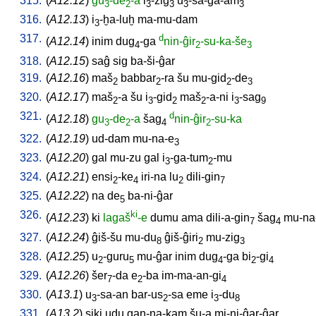
315.
(
A12.12
)
gu
-de
-a
i
-zig
u
-sa-ga-am
3
2
3
3
3
3
316.
(
A12.13
)
i
-ḫa-luḫ
ma-mu-dam
3
317.
d
(
A12.14
)
inim
dug
-ga
nin-ĝir
-su-ka-še
4
2
3
318.
(
A12.15
)
saĝ
sig
ba-ši-ĝar
319.
(
A12.16
)
maš
babbar
-ra
šu
mu-gid
-de
2
2
2
3
320.
(
A12.17
)
maš
-a
šu
i
-gid
maš
-a-ni
i
-sag
2
3
2
2
3
9
321.
d
(
A12.18
)
gu
-de
-a
šag
nin-ĝir
-su-ka
3
2
4
2
322.
(
A12.19
)
ud-dam
mu-na-e
3
323.
(
A12.20
)
gal
mu-zu
gal
i
-ga-tum
-mu
3
2
324.
(
A12.21
)
ensi
-ke
iri-na
lu
dili-gin
2
4
2
7
325.
(
A12.22
)
na
de
ba-ni-ĝar
5
326.
ki
(
A12.23
)
ki
lagaš
-e
dumu
ama
dili-a-gin
šag
mu-na
7
4
327.
(
A12.24
)
ĝiš-šu
mu-du
ĝiš-ĝiri
mu-zig
8
2
3
328.
(
A12.25
)
u
-guru
mu-ĝar
inim
dug
-ga
bi
-gi
2
5
4
2
4
329.
(
A12.26
)
šer
-da
e
-ba
im-ma-an-gi
7
2
4
330.
(
A13.1
)
u
-sa-an
bar-us
-sa
eme
i
-du
3
2
3
8
331.
(
A13.2
)
siki
udu
gan-na-kam
šu-a
mi-ni-ĝar-ĝar