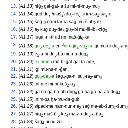
13.
(
A1.13
)
niĝ
gal-gal-la
šu
mi-ni-mu
-mu
2
2
2
14.
(
A1.14
)
gud
du
/
maš
\
du
-re
si
im-sa
-sa
-e
7
2
7
6
2
2
15.
(
A1.15
)
šeg
nam
tar-ra
saĝ
mu-ši-ib
-il
12
2
2
16.
(
A1.16
)
e
kug
du
-de
gu
-bi
mu-ši-ib
-zig
2
3
3
2
2
3
17.
(
A1.17
)
lugal-ni-ir
ud
ne
maš-ĝi
-ka
6
18.
d
(
A1.18
)
gu
-de
-a
en
nin-ĝir
-su
-ra
igi
mu-ni-du
-am
3
2
2
2
8
19.
(
A1.19
)
e
-a-ni
du
-ba
mu-na-dug
2
3
4
20.
(
A1.20
)
e
-ninnu
me-bi
gal-gal-la-am
2
3
21.
(
A1.21
)
igi
mu-na-ni-ĝar
22.
(
A1.22
)
gu
-de
-a
šag
-ga-ni
su
-ra
-am
3
2
4
3
2
3
23.
(
A1.23
)
inim-e
mi-ni-kuš
-u
2
3
24.
(
A1.24
)
ga-na
ga-na-ab-dug
ga-na
ga-na-ab-dug
4
4
25.
(
A1.25
)
inim-ba
ḫa-mu-da-gub
26.
(
A1.26
)
sipad-me
nam-nun-ne
saĝ
ma-ab-šum
-šum
2
2
2
27.
(
A1.27
)
niĝ
maš-ĝi
-ke
ma-ab-de
-a-ĝa
2
6
4
6
2
28.
(
A1.28
)
šag
-bi
nu-zu
4