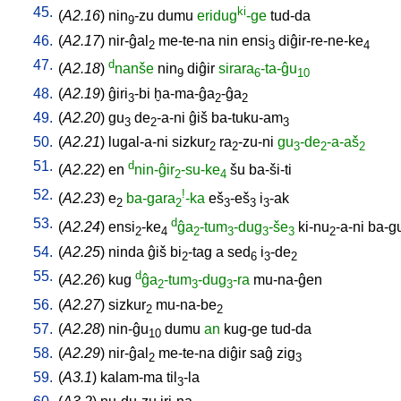
45.
ki
(
A2.16
)
nin
-zu
dumu
eridug
-ge
tud-da
9
46.
(
A2.17
)
nir-ĝal
me-te-na
nin
ensi
diĝir-re-ne-ke
2
3
4
47.
d
(
A2.18
)
nanše
nin
diĝir
sirara
-ta-ĝu
9
6
10
48.
(
A2.19
)
ĝiri
-bi
ḫa-ma-ĝa
-ĝa
3
2
2
49.
(
A2.20
)
gu
de
-a-ni
ĝiš
ba-tuku-am
3
2
3
50.
(
A2.21
)
lugal-a-ni
sizkur
ra
-zu-ni
gu
-de
-a-aš
2
2
3
2
2
51.
d
(
A2.22
)
en
nin-ĝir
-su-ke
šu
ba-ši-ti
2
4
52.
!
(
A2.23
)
e
ba-gara
-ka
eš
-eš
i
-ak
2
2
3
3
3
53.
d
(
A2.24
)
ensi
-ke
ĝa
-tum
-dug
-še
ki-nu
-a-ni
ba-g
2
4
2
3
3
3
2
54.
(
A2.25
)
ninda
ĝiš
bi
-tag
a
sed
i
-de
2
6
3
2
55.
d
(
A2.26
)
kug
ĝa
-tum
-dug
-ra
mu-na-ĝen
2
3
3
56.
(
A2.27
)
sizkur
mu-na-be
2
2
57.
(
A2.28
)
nin-ĝu
dumu
an
kug-ge
tud-da
10
58.
(
A2.29
)
nir-ĝal
me-te-na
diĝir
saĝ
zig
2
3
59.
(
A3.1
)
kalam-ma
til
-la
3