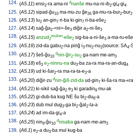
124.
d
(
A5.11
)
ensi
-ra
ama-ni
nanše
mu-na-ni-ib
-gi
-gi
2
2
4
4
125.
(
A5.12
)
sipad-ĝu
ma-mu-zu
ĝe
ga-mu-ra-bur
-bur
10
26
2
2
126.
(
A5.13
)
lu
an-gin
ri-ba
ki-gin
ri-ba-eše
2
7
7
2
127.
(
A5.14
)
saĝ-ĝa
-<ni>-še
diĝir
a
-ni-še
2
3
2
3
128.
mušen
(
A5.15
)
anzud
-eše
sig-ba-a-ni-še
a-ma-ru-eše
2
2
3
129.
(
A5.16
)
zid-da
gabu
-na
piriĝ
i
-nu
-nu
(source: SA
-
2
3
2
2
4
130.
d
(
A5.17
)
šeš-ĝu
nin-ĝir
-su
ga-nam
me-am
10
2
2
3
131.
(
A5.18
)
eš
e
-ninnu-na
du
-ba
za-ra
ma-ra-an-dug
3
2
3
4
132.
(
A5.19
)
ud
ki-šar
-ra
ma-ra-ta-e
-a
2
3
133.
d
(
A5.20
)
diĝir-zu
nin-ĝiš-zid-da
ud-gin
ki-ša-ra
ma-«ra
7
134.
(
A5.21
)
ki-sikil
saĝ-ĝa
e
ki
garadin
mu-ak
2
3
9
135.
(
A5.22
)
gi-dub-ba
kug
NE
šu
bi
-du
-a
2
8
136.
(
A5.23
)
dub
mul
dug
-ga
bi
-ĝal
-la-a
3
2
2
137.
(
A5.24
)
ad
im-da-gi
-a
4
138.
d
(
A5.25
)
nin
-ĝu
nisaba
ga-nam
me-am
9
10
3
139.
(
A6.1
)
e
-a
du
-ba
mul
kug-ba
2
3