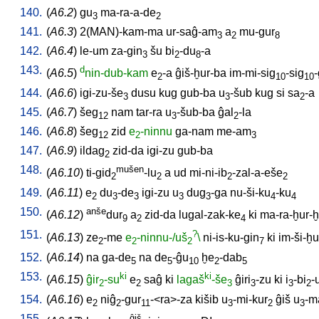
140.
(
A6.2
)
gu
ma-ra-a-de
3
2
141.
(
A6.3
)
2(MAN)-kam-ma
ur-saĝ-am
a
mu-gur
3
2
8
142.
(
A6.4
)
le-um
za-gin
šu
bi
-du
-a
3
2
8
143.
d
(
A6.5
)
nin-dub-kam
e
-a
ĝiš-ḫur-ba
im-mi-sig
-sig
2
10
10
144.
(
A6.6
)
igi-zu-še
dusu
kug
gub-ba
u
-šub
kug
si
sa
-a
3
3
2
145.
(
A6.7
)
šeg
nam
tar-ra
u
-šub-ba
ĝal
-la
12
3
2
146.
(
A6.8
)
šeg
zid
e
-ninnu
ga-nam
me-am
12
2
3
147.
(
A6.9
)
ildag
zid-da
igi-zu
gub-ba
2
148.
mušen
(
A6.10
)
ti-gid
-lu
a
ud
mi-ni-ib
-zal-a-eše
2
2
2
2
149.
(
A6.11
)
e
du
-de
igi-zu
u
dug
-ga
nu-ši-ku
-ku
2
3
3
3
3
4
4
150.
anše
(
A6.12
)
dur
a
zid-da
lugal-zak-ke
ki
ma-ra-ḫur-ḫ
9
2
4
151.
?
(
A6.13
)
ze
-me
e
-ninnu-/uš
\
ni-is-ku-gin
ki
im-ši-ḫu
2
2
2
7
152.
(
A6.14
)
na
ga-de
na
de
-ĝu
ḫe
-dab
5
5
10
2
5
153.
ki
ki
(
A6.15
)
ĝir
-su
e
saĝ
ki
lagaš
-še
ĝiri
-zu
ki
i
-bi
-
2
2
3
3
3
2
154.
(
A6.16
)
e
niĝ
-gur
-<ra>-za
kišib
u
-mi-kur
ĝiš
u
-m
2
2
11
3
2
3
155.
ĝiš