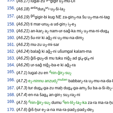
(
A6.17
)
lugal-zu
gigir
u
-mu-DI
3
156.
anše
ur
(
A6.18
)
dur
u
-ši-la
3
9
3
2
157.
ĝiš
(
A6.19
)
gigir-bi
kug
NE
za-gin
-na
šu
u
-ma-ni-tag
3
3
158.
(
A6.20
)
ti
mar-uru
-a
ud-gin
i
-e
5
7
3
3
159.
(
A6.21
)
an-kar
a
nam-ur-saĝ-ka
mi
u
-ma-ni-dug
2
2
2
3
4
160.
(
A6.22
)
šu-nir
ki
aĝ
-ni
u
-mu-na-dim
2
3
2
161.
(
A6.23
)
mu-zu
u
-mi-sar
3
162.
(
A6.24
)
balaĝ
ki
aĝ
-ni
ušumgal
kalam-ma
2
163.
(
A6.25
)
ĝiš-gu
-di
mu
tuku
niĝ
ad
gi
-gi
-ni
3
2
4
4
164.
(
A6.26
)
ur-saĝ
niĝ
-ba-e
ki
aĝ
-ra
2
2
165.
d
(
A7.1
)
lugal-zu
en
nin-ĝir
-su
2
2
166.
mušen
(
A7.2
)
e
-ninnu
anzud
babbar
-ra
u
-mu-na-da-
2
2
2
3
167.
(
A7.3
)
tur
dug
-ga-zu
maḫ
dug
-ga-am
šu
ba-a-ši-ib
-
4
4
3
2
168.
(
A7.4
)
en-na
šag
an-gin
su
-ra
-ni
4
7
3
2
169.
d
d
(
A7.5
)
nin-ĝir
-su
dumu
en-lil
-la
-ka
za-ra
ma-ra-ḫ
2
2
2
2
170.
(
A7.6
)
ĝiš-ḫur
e
-a-na
ma-ra-pad
-pad
-de
2
3
3
3