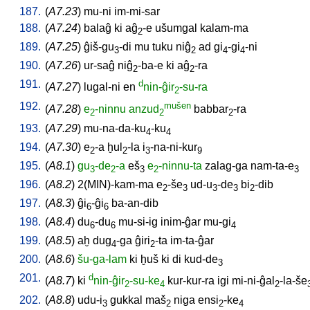
187.
(
A7.23
)
mu-ni
im-mi-sar
188.
(
A7.24
)
balaĝ
ki
aĝ
-e
ušumgal
kalam-ma
2
189.
(
A7.25
)
ĝiš-gu
-di
mu
tuku
niĝ
ad
gi
-gi
-ni
3
2
4
4
190.
(
A7.26
)
ur-saĝ
niĝ
-ba-e
ki
aĝ
-ra
2
2
191.
d
(
A7.27
)
lugal-ni
en
nin-ĝir
-su-ra
2
192.
mušen
(
A7.28
)
e
-ninnu
anzud
babbar
-ra
2
2
2
193.
(
A7.29
)
mu-na-da-ku
-ku
4
4
194.
(
A7.30
)
e
-a
ḫul
-la
i
-na-ni-kur
2
2
3
9
195.
(
A8.1
)
gu
-de
-a
eš
e
-ninnu-ta
zalag-ga
nam-ta-e
3
2
3
2
3
196.
(
A8.2
)
2(MIN)-kam-ma
e
-še
ud-u
-de
bi
-dib
2
3
3
3
2
197.
(
A8.3
)
ĝi
-ĝi
ba-an-dib
6
6
198.
(
A8.4
)
du
-du
mu-si-ig
inim-ĝar
mu-gi
6
6
4
199.
(
A8.5
)
aḫ
dug
-ga
ĝiri
-ta
im-ta-ĝar
4
2
200.
(
A8.6
)
šu-ga-lam
ki
ḫuš
ki
di
kud-de
3
201.
d
(
A8.7
)
ki
nin-ĝir
-su-ke
kur-kur-ra
igi
mi-ni-ĝal
-la-še
2
4
2
202.
(
A8.8
)
udu-i
gukkal
maš
niga
ensi
-ke
3
2
2
4