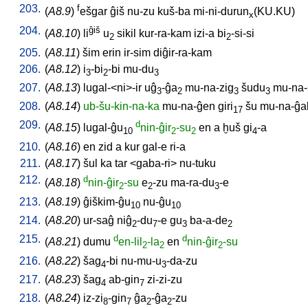
203.
f
(
A8.9
)
ešgar
ĝiš
nu-zu
kuš-ba
mi-ni-durun
(KU.KU)
x
204.
ĝiš
(
A8.10
)
li
u
sikil
kur-ra-kam
izi-a
bi
-si-si
2
2
205.
(
A8.11
)
šim
erin
ir-sim
diĝir-ra-kam
206.
(
A8.12
)
i
-bi
-bi
mu-du
3
2
3
207.
(
A8.13
)
lugal-<ni>-ir
uĝ
-ĝa
mu-na-zig
šudu
mu-na-
3
2
3
3
208.
(
A8.14
)
ub-šu-kin-na-ka
mu-na-ĝen
giri
šu
mu-na-ĝa
17
209.
d
(
A8.15
)
lugal-ĝu
nin-ĝir
-su
en
a
ḫuš
gi
-a
10
2
2
4
210.
(
A8.16
)
en
zid
a
kur
gal-e
ri-a
211.
(
A8.17
)
šul
ka
tar
<
gaba-ri
>
nu-tuku
212.
d
(
A8.18
)
nin-ĝir
-su
e
-zu
ma-ra-du
-e
2
2
3
213.
(
A8.19
)
ĝiškim-ĝu
nu-ĝu
10
10
214.
(
A8.20
)
ur-saĝ
niĝ
-du
-e
gu
ba-a-de
2
7
3
2
215.
d
d
(
A8.21
)
dumu
en-lil
-la
en
nin-ĝir
-su
2
2
2
216.
(
A8.22
)
šag
-bi
nu-mu-u
-da-zu
4
3
217.
(
A8.23
)
šag
ab-gin
zi-zi-zu
4
7
218.
(
A8.24
)
iz-zi
-gin
ĝa
-ĝa
-zu
8
7
2
2