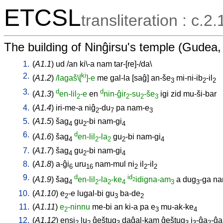
ETCSL
transliteration : c.2.
The building of Ninĝirsu's temple (Gudea,
1.
(
A1.1
)
ud
/
an
ki\-a
nam
tar-[re]-/da
\
2.
ki
(
A1.2
)
/lagaš\[
]-e
me
gal-la
[
saĝ
]
an-še
mi-ni-ib
-il
3
2
2
3.
d
d
(
A1.3
)
en-lil
-e
en
nin-ĝir
-su
-še
igi
zid
mu-ši-bar
2
2
2
3
4.
(
A1.4
)
iri-me-a
niĝ
-du
pa
nam-e
2
7
3
5.
(
A1.5
)
šag
gu
-bi
nam-gi
4
2
4
6.
d
(
A1.6
)
šag
en-lil
-la
gu
-bi
nam-gi
4
2
2
2
4
7.
(
A1.7
)
šag
gu
-bi
nam-gi
4
2
4
8.
(
A1.8
)
a-ĝi
uru
nam-mul
ni
il
-il
6
16
2
2
2
9.
d
id
(
A1.9
)
šag
en-lil
-la
-ke
idigna-am
a
dug
-ga
na
2
4
2
2
4
3
3
10.
(
A1.10
)
e
-e
lugal-bi
gu
ba-de
2
3
2
11.
(
A1.11
)
e
-ninnu
me-bi
an
ki-a
pa
e
mu-ak-ke
2
3
4
12.
(
A1.12
)
ensi
lu
ĝeštug
daĝal-kam
ĝeštug
i
-ĝa
-ĝa
2
2
3
3
3
2