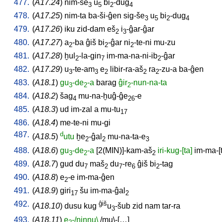
477.
(
A17.24
)
nim-še
u
bi
-dug
3
5
2
4
478.
(
A17.25
)
nim-ta
ba-ši-ĝen
sig-še
u
bi
-dug
3
5
2
4
479.
(
A17.26
)
iku
zid-dam
eš
i
-ĝar-ĝar
2
3
480.
(
A17.27
)
a
-ba
ĝiš
bi
-ĝar
ni
-te-ni
mu-zu
2
2
2
481.
(
A17.28
)
ḫul
-la-gin
im-ma-na-ni-ib
-ĝar
2
7
2
482.
(
A17.29
)
u
-te-am
e
libir-ra-aš
ra
-zu-a
ba-ĝen
3
3
2
2
2
483.
(
A18.1
)
gu
-de
-a
barag
ĝir
-nun-na-ta
3
2
2
484.
(
A18.2
)
šag
mu-na-ḫuĝ-ĝe
-e
4
26
485.
(
A18.3
)
ud
im-zal
a
mu-tu
17
486.
(
A18.4
)
me-te-ni
mu-gi
487.
d
(
A18.5
)
utu
ḫe
-ĝal
mu-na-ta-e
2
2
3
488.
(
A18.6
)
gu
-de
-a
[
2(MIN)]-kam-aš
iri-kug-[ta]
im-ma-[t
3
2
2
489.
(
A18.7
)
gud
du
maš
du
-re
ĝiš
bi
-tag
7
2
7
6
2
490.
(
A18.8
)
e
-e
im-ma-ĝen
2
491.
(
A18.9
)
giri
šu
im-ma-ĝal
17
2
492.
ĝiš
(
A18.10
)
dusu
kug
u
-šub
zid
nam
tar-ra
3
493.
(
A18.11
)
e
-/ninnu\
/
mu\-[…
]