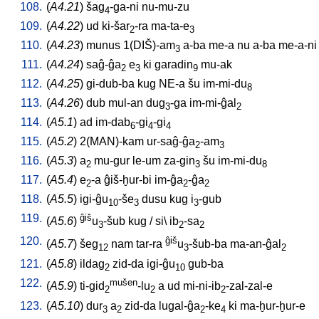
108.
(
A4.21
)
šag
-ga-ni
nu-mu-zu
4
109.
(
A4.22
)
ud
ki-šar
-ra
ma-ta-e
2
3
110.
(
A4.23
)
munus
1(DIŠ)-am
a-ba
me-a
nu
a-ba
me-a-ni
3
111.
(
A4.24
)
saĝ-ĝa
e
ki
garadin
mu-ak
2
3
9
112.
(
A4.25
)
gi-dub-ba
kug
NE-a
šu
im-mi-du
8
113.
(
A4.26
)
dub
mul-an
dug
-ga
im-mi-ĝal
3
2
114.
(
A5.1
)
ad
im-dab
-gi
-gi
6
4
4
115.
(
A5.2
)
2(MAN)-kam
ur-saĝ-ĝa
-am
2
3
116.
(
A5.3
)
a
mu-gur
le-um
za-gin
šu
im-mi-du
2
3
8
117.
(
A5.4
)
e
-a
ĝiš-ḫur-bi
im-ĝa
-ĝa
2
2
2
118.
(
A5.5
)
igi-ĝu
-še
dusu
kug
i
-gub
10
3
3
119.
ĝiš
(
A5.6
)
u
-šub
kug
/
si
\
ib
-sa
3
2
2
120.
ĝiš
(
A5.7
)
šeg
nam
tar-ra
u
-šub-ba
ma-an-ĝal
12
3
2
121.
(
A5.8
)
ildag
zid-da
igi-ĝu
gub-ba
2
10
122.
mušen
(
A5.9
)
ti-gid
-lu
a
ud
mi-ni-ib
-zal-zal-e
2
2
2
123.
(
A5.10
)
dur
a
zid-da
lugal-ĝa
-ke
ki
ma-ḫur-ḫur-e
3
2
2
4