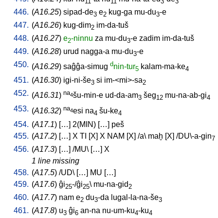
11
11
3
3
446.
(
A16.25
)
sipad-de
e
kug-ga
mu-du
-e
3
2
3
447.
(
A16.26
)
kug-dim
im-da-tuš
2
448.
(
A16.27
)
e
-ninnu
za
mu-du
-e
zadim
im-da-tuš
2
3
449.
(
A16.28
)
urud
nagga-a
mu-du
-e
3
450.
d
(
A16.29
)
saĝĝa-simug
nin-tur
kalam-ma-ke
5
4
451.
(
A16.30
)
igi-ni-še
si
im-<mi>-sa
3
2
452.
na
(
A16.31
)
šu-min-e
ud-da-am
šeg
mu-na-ab-gi
4
3
12
4
453.
na
(
A16.32
)
esi
na
šu-ke
4
4
4
454.
(
A17.1
) [
…
]
2(MIN)
[
…
]
peš
455.
(
A17.2
) [
…
]
X
TI
[
X
]
X
NAM
[
X
] /
a
\
maḫ
[
X
] /
DU\-a-gin
7
456.
(
A17.3
) [
…
] /
MU
\ [
…
]
X
1 line missing
458.
(
A17.5
) /
UD
\ [
…
]
MU
[
…
]
459.
(
A17.6
)
ĝi
-/ĝi
\
mu-na-gid
25
25
2
460.
(
A17.7
)
nam
e
du
-da
lugal-la-na-še
2
3
3
461.
(
A17.8
)
u
ĝi
an-na
nu-um-ku
-ku
3
6
4
4