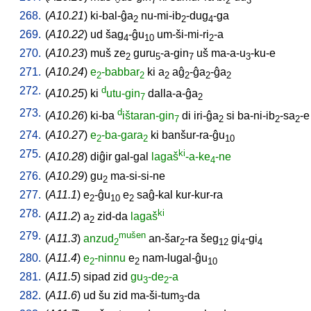
7
2
3
268.
(
A10.21
)
ki-bal-ĝa
nu-mi-ib
-dug
-ga
2
2
4
269.
(
A10.22
)
ud
šag
-ĝu
um-ši-mi-ri
-a
4
10
2
270.
(
A10.23
)
muš
ze
guru
-a-gin
uš
ma-a-u
-ku-e
2
5
7
3
271.
(
A10.24
)
e
-babbar
ki
a
aĝ
-ĝa
-ĝa
2
2
2
2
2
2
272.
d
(
A10.25
)
ki
utu-gin
dalla-a-ĝa
7
2
273.
d
(
A10.26
)
ki-ba
ištaran-gin
di
iri-ĝa
si
ba-ni-ib
-sa
-e
7
2
2
2
274.
(
A10.27
)
e
-ba-gara
ki
banšur-ra-ĝu
2
2
10
275.
ki
(
A10.28
)
diĝir
gal-gal
lagaš
-a-ke
-ne
4
276.
(
A10.29
)
gu
ma-si-si-ne
2
277.
(
A11.1
)
e
-ĝu
e
saĝ-kal
kur-kur-ra
2
10
2
278.
ki
(
A11.2
)
a
zid-da
lagaš
2
279.
mušen
(
A11.3
)
anzud
an-šar
-ra
šeg
gi
-gi
2
2
12
4
4
280.
(
A11.4
)
e
-ninnu
e
nam-lugal-ĝu
2
2
10
281.
(
A11.5
)
sipad
zid
gu
-de
-a
3
2
282.
(
A11.6
)
ud
šu
zid
ma-ši-tum
-da
3