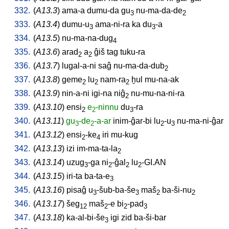
332.
(
A13.3
)
ama-a
dumu-da
gu
nu-ma-da-de
3
2
333.
(
A13.4
)
dumu-u
ama-ni-ra
ka
du
-a
3
3
334.
(
A13.5
)
nu-ma-na-dug
4
335.
(
A13.6
)
arad
a
ĝiš
tag
tuku-ra
2
2
336.
(
A13.7
)
lugal-a-ni
saĝ
nu-ma-da-dub
2
337.
(
A13.8
)
geme
lu
nam-ra
ḫul
mu-na-ak
2
2
2
338.
(
A13.9
)
nin-a-ni
igi-na
niĝ
nu-mu-na-ni-ra
2
339.
(
A13.10
)
ensi
e
-ninnu
du
-ra
2
2
3
340.
(
A13.11
)
gu
-de
-a-ar
inim-ĝar-bi
lu
-u
nu-ma-ni-ĝar
3
2
2
3
341.
(
A13.12
)
ensi
-ke
iri
mu-kug
2
4
342.
(
A13.13
)
izi
im-ma-ta-la
2
343.
(
A13.14
)
uzug
-ga
ni
-ĝal
lu
-GI.AN
3
2
2
2
344.
(
A13.15
)
iri-ta
ba-ta-e
3
345.
(
A13.16
)
pisaĝ
u
-šub-ba-še
maš
ba-ši-nu
3
3
2
2
346.
(
A13.17
)
šeg
maš
-e
bi
-pad
12
2
2
3
347.
(
A13.18
)
ka-al-bi-še
igi
zid
ba-ši-bar
3