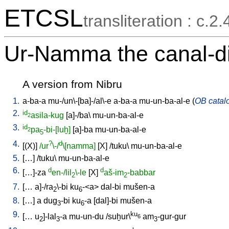
ETCSL
transliteration : c.2.
Ur-Namma the canal-d
A version from Nibru
1.
a-ba-a
mu-/un\-[ba]-/al\-e
a-ba-a
mu-un-ba-al-e
(
OB catalo
2.
id
asila-kug
[
a]-/ba
\
mu-un-ba-al-e
2
3.
id
pa
-bi-[luḫ]
[
a]-ba
mu-un-ba-al-e
2
5
4.
?
d
[
(X)
]
/ur
\-/
\[namma]
[
X
] /
tuku
\
mu-un-ba-al-e
5.
[
…
] /
tuku
\
mu-un-ba-al-e
6.
d
d
[
…]-za
en-/lil
\-le
[
X
]
aš-im
-babbar
2
2
7.
[
…
a]-/ra
\-bi
ku
-<a
>
dal-bi
mušen-a
2
6
8.
[
…
]
a
dug
-bi
ku
-a
[
dal]-bi
mušen-a
3
6
9.
ku
[
…
u
]-lal
-a
mu-un-du
/
suḫur\
am
-gur-gur
6
2
3
3