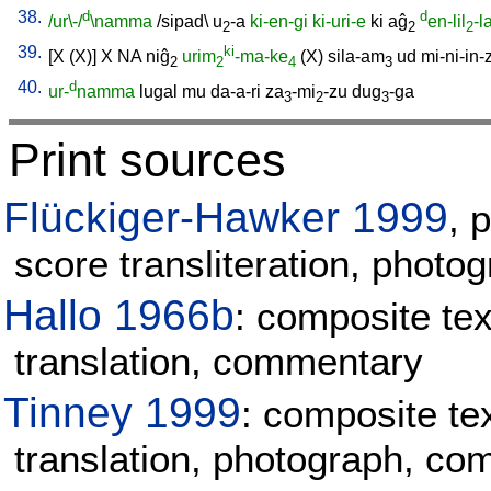
38.
d
d
/ur\-/
\namma
/
sipad
\
u
-a
ki-en-gi
ki-uri-e
ki
aĝ
en-lil
-l
2
2
2
39.
ki
[
X
(X)
]
X
NA
niĝ
urim
-ma-ke
(X)
sila-am
ud
mi-ni-in-
2
2
4
3
40.
d
ur-
namma
lugal
mu
da-a-ri
za
-mi
-zu
dug
-ga
3
2
3
Print sources
Flückiger-Hawker 1999
, 
score transliteration, photo
Hallo 1966b
: composite text
translation, commentary
Tinney 1999
: composite tex
translation, photograph, c