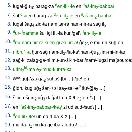
6.
d
d
lugal-ĝu
barag-za
en-lil
-le
en
aš-im
-babbar
10
2
2
7.
d
d
d
šul
suen
barag-za
en-lil
-le
en
aš-im
-babbar
2
2
8.
lugal
šag
zid-ta
nam
tar-ra
nam-nir-ra
saĝ
il
4
2
9.
d
d
d
ur-
namma
šul
igi
il
-la
kur
/
gal
\
en-lil
-le
2
2
10.
d
nu-nam-nir-re
ki-en-gi
/
ki-uri-a
\
ĝe
-e
mu-un-suḫ-en
26
11.
ki
nibru
-a
ḫur-saĝ
nam-til
-/la-ka
\
nam-ĝu
im-mi-in-tar
3
10
12.
saĝ-ki
zalag-ga-ni
mu-un-ši-in-bar
/
nam\-lugal
ma(source:
13.
ki
urim
-ma
e
-mud-kur-ra-ka
2
2
14.
ĝiš
/
\[gu]-/za\-ĝa
suḫuš-[bi
…]-/ge\-en
2
15.
?
ĝidru
kug
uĝ
šar
/
si
sa
-sa
-e
šu\-[ĝa
…
]
3
2
2
2
2
16.
?
šibir
ešgiri
uĝ
daĝal
lu-a
X
/
ḫe
-em
\-[…
]
2
3
2
17.
d
en
aš-im
-babbar-/ke
\
zi
ud
sud-/sud
\ [
…
]
2
4
18.
d
en-lil
-/le\
ub-da
4-ba
X
X
[
…
]
2
19.
mu
da-ri
mu
ka-ge
/
ba-ab-du
\ [
…
]
2
7