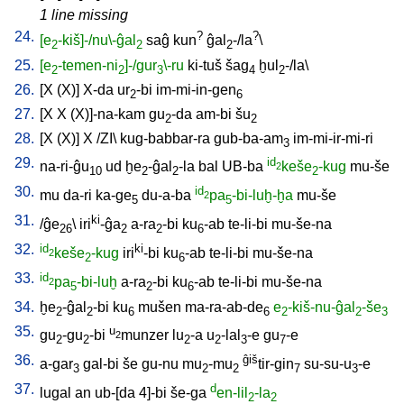
1 line missing
24.
?
?
[e
-kiš]-/nu\-ĝal
saĝ
kun
ĝal
-/la
\
2
2
2
25.
[e
-temen-ni
]-/gur
\-ru
ki-tuš
šag
ḫul
-/la
\
2
2
3
4
2
26.
[
X
(X)
]
X-da
ur
-bi
im-mi-in-gen
2
6
27.
[
X
X
(X)]-na-kam
gu
-da
am-bi
šu
2
2
28.
[
X
(X)
]
X
/
ZI
\
kug-babbar-ra
gub-ba-am
im-mi-ir-mi-ri
3
29.
id
na-ri-ĝu
ud
ḫe
-ĝal
-la
bal
UB-ba
keše
-kug
mu-še
2
10
2
2
2
30.
id
mu
da-ri
ka-ge
du-a-ba
pa
-bi-luḫ-ḫa
mu-še
2
5
5
31.
ki
/
ĝe
\
iri
-ĝa
a-ra
-bi
ku
-ab
te-li-bi
mu-še-na
26
2
2
6
32.
id
ki
keše
-kug
iri
-bi
ku
-ab
te-li-bi
mu-še-na
2
2
6
33.
id
pa
-bi-luḫ
a-ra
-bi
ku
-ab
te-li-bi
mu-še-na
2
5
2
6
34.
ḫe
-ĝal
-bi
ku
mušen
ma-ra-ab-de
e
-kiš-nu-ĝal
-še
2
2
6
6
2
2
3
35.
u
gu
-gu
-bi
munzer
lu
-a
u
-lal
-e
gu
-e
2
2
2
2
2
3
7
36.
ĝiš
a-gar
gal-bi
še
gu-nu
mu
-mu
tir-gin
su-su-u
-e
3
2
2
7
3
37.
d
lugal
an
ub-[da
4]-bi
še-ga
en-lil
-la
2
2