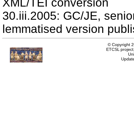
XML/TEI conversion
30.iii.2005: GC/JE, senio
lemmatised version publ
© Copyright 
ETCSL project,
Uni
Update