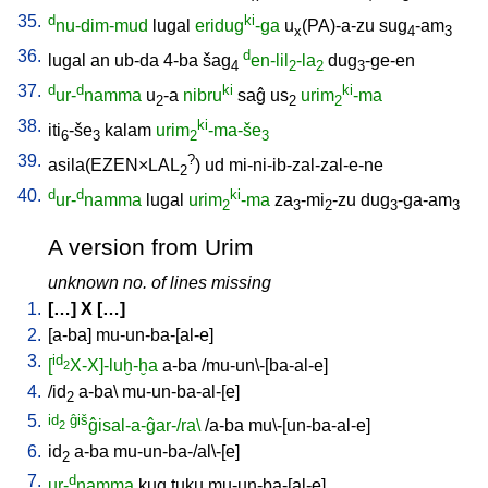
35.
d
ki
nu-dim-mud
lugal
eridug
-ga
u
(PA)-a-zu
sug
-am
x
4
3
36.
d
lugal
an
ub-da
4-ba
šag
en-lil
-la
dug
-ge-en
4
2
2
3
37.
d
d
ki
ki
ur-
namma
u
-a
nibru
saĝ
us
urim
-ma
2
2
2
38.
ki
iti
-še
kalam
urim
-ma-še
6
3
2
3
39.
?
asila(EZEN×LAL
)
ud
mi-ni-ib-zal-zal-e-ne
2
40.
d
d
ki
ur-
namma
lugal
urim
-ma
za
-mi
-zu
dug
-ga-am
2
3
2
3
3
A version from Urim
unknown no. of lines missing
1.
[
…
]
X
[
…
]
2.
[
a-ba
]
mu-un-ba-[al-e
]
3.
id
[
X-X]-luḫ-ḫa
a-ba
/
mu-un\-[ba-al-e
]
2
4.
/
id
a-ba
\
mu-un-ba-al-[e
]
2
5.
id
ĝiš
ĝisal-a-ĝar-/ra\
/
a-ba
mu\-[un-ba-al-e
]
2
6.
id
a-ba
mu-un-ba-/al\-[e
]
2
7.
d
ur-
namma
kug
tuku
mu-un-ba-[al-e
]