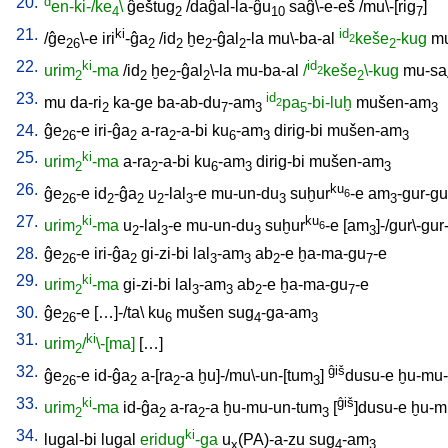
20.
d
en-ki-/ke
\
ĝeštug
/
daĝal-la-ĝu
saĝ\-e-eš
/
mu\-[rig
]
4
2
10
7
21.
ki
id
/
ĝe
\-e
iri
-ĝa
/
id
ḫe
-ĝal
-la
mu\-ba-al
keše
-kug
m
2
26
2
2
2
2
2
22.
ki
id
urim
-ma
/
id
ḫe
-ĝal
\-la
mu-ba-al
/
keše
\-kug
mu-sa
2
2
2
2
2
2
23.
id
mu
da-ri
ka-ge
ba-ab-du
-am
pa
-bi-luḫ
mušen-am
2
2
7
3
5
3
24.
ĝe
-e
iri-ĝa
a-ra
-a-bi
ku
-am
dirig-bi
mušen-am
26
2
2
6
3
3
25.
ki
urim
-ma
a-ra
-a-bi
ku
-am
dirig-bi
mušen-am
2
2
6
3
3
26.
ku
ĝe
-e
id
-ĝa
u
-lal
-e
mu-un-du
suḫur
-e
am
-gur-gu
6
26
2
2
2
3
3
3
27.
ki
ku
urim
-ma
u
-lal
-e
mu-un-du
suḫur
-e
[
am
]-/gur\-gur
6
2
2
3
3
3
28.
ĝe
-e
iri-ĝa
gi-zi-bi
lal
-am
ab
-e
ḫa-ma-gu
-e
26
2
3
3
2
7
29.
ki
urim
-ma
gi-zi-bi
lal
-am
ab
-e
ḫa-ma-gu
-e
2
3
3
2
7
30.
ĝe
-e
[
…]-/ta
\
ku
mušen
sug
-ga-am
26
6
4
3
31.
ki
urim
/
\-[ma]
[
…
]
2
32.
ĝiš
ĝe
-e
id-ĝa
a-[ra
-a
ḫu]-/mu\-un-[tum
]
dusu-e
ḫu-mu-
26
2
2
3
33.
ki
ĝiš
urim
-ma
id-ĝa
a-ra
-a
ḫu-mu-un-tum
[
]dusu-e
ḫu-m
2
2
2
3
34.
ki
lugal-bi
lugal
eridug
-ga
u
(PA)-a-zu
sug
-am
x
4
3