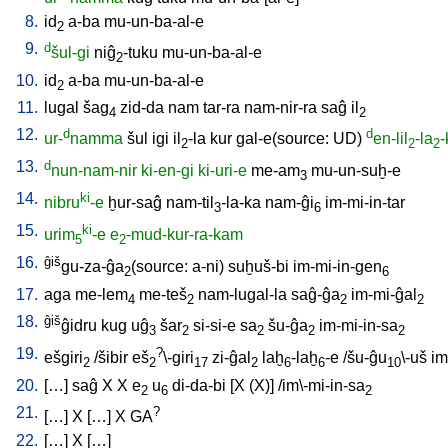
8.
id
a-ba
mu-un-ba-al-e
2
9.
d
šul-gi
niĝ
-tuku
mu-un-ba-al-e
2
10.
id
a-ba
mu-un-ba-al-e
2
11.
lugal
šag
zid-da
nam
tar-ra
nam-nir-ra
saĝ
il
4
2
12.
d
d
ur-
namma
šul
igi
il
-la
kur
gal-e(source: UD)
en-lil
-la
-
2
2
2
13.
d
nun-nam-nir
ki-en-gi
ki-uri-e
me-am
mu-un-suḫ-e
3
14.
ki
nibru
-e
ḫur-saĝ
nam-til
-la-ka
nam-ĝi
im-mi-in-tar
3
6
15.
ki
urim
-e
e
-mud-kur-ra-kam
5
2
16.
ĝiš
gu-za-ĝa
(source: a-ni)
suḫuš-bi
im-mi-in-gen
2
6
17.
aga
me-lem
me-teš
nam-lugal-la
saĝ-ĝa
im-mi-ĝal
4
2
2
2
18.
ĝiš
ĝidru
kug
uĝ
šar
si-si-e
sa
šu-ĝa
im-mi-in-sa
3
2
2
2
2
19.
?
ešgiri
/
šibir
eš
\-giri
zi-ĝal
laḫ
-laḫ
-e
/
šu-ĝu
\-uš
im
2
2
17
2
6
6
10
20.
[
…
]
saĝ
X
X
e
u
di-da-bi
[
X
(X)
] /
im\-mi-in-sa
2
6
2
21.
?
[
…
]
X
[
…
]
X
GA
22.
[
…
]
X
[
…
]