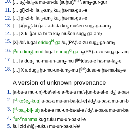
10.
ku
[
…
u
]-lal
-a
mu-un-du
[
suḫur]/
\
am
-gur-gur
6
2
3
3
11.
[
…
gi]-zi-bi
lal
-am
ku
ḫa-ma-gu
-e
3
3
6
7
12.
[
…
]
gi-zi-bi
lal
-am
ku
ḫa-ma-gu
-e
3
3
6
7
13.
[
…]-/ĝu
\
ki
ĝar-ra-bi-ta
ku
mušen
sug
-ga-am
10
6
4
3
14.
[
…
]
X
ki
ĝar-ra-bi-ta
ku
mušen
sug
-ga-am
6
4
3
15.
ki
[
X]-/bi
\
lugal
eridug
-ga
/
u
(PA)\-a-zu
sug
-ga-am
x
4
3
16.
d
ki
[
nu-dim
]-mud
lugal
eridug
-ga
u
(PA)-a-zu
sug
-ga-am
2
x
4
17.
ĝiš
[
…
]
a
dug
ḫu-mu-un-tum
-mu
[
]dusu-e
ḫa-ma-la
-e
3
2
2
18.
ĝiš
[
…
]
X
a
dug
ḫu-mu-un-tum
-mu
[
]dusu-e
ḫa-ma-la
-e
3
2
2
A version of unknown provenance
1.
[
a-ba-a
mu-un]-/ba\-al-e
a-/ba-a
mu\-[un-ba-al-e
id
]
a-ba-
2
2.
id
[
keše
-kug
]
a-ba-a
mu-un-ba-[al-e
] /
id
\
a-ba-a
mu-un-b
2
2
2
3.
id
[
pa
-bi]-luḫ
a-ba-a
mu-un-ba-al-e
/
id
\
a-ba-a
mu-un-ba-
2
5
2
4.
d
d
ur-
namma
kug
tuku
mu-un-ba-al-e
5.
šul
zid
/
niĝ
-tuku
\
mu-un-ba-al-/e
\
2