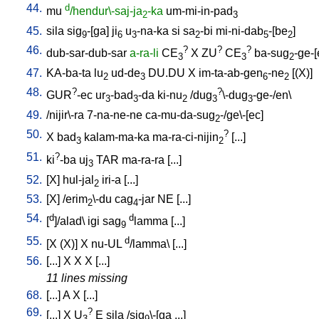
44.
d
mu
/hendur\-saj-ja
-ka
um-mi-in-pad
2
3
45.
sila
sig
-[ga
]
ji
u
-na-ka
si
sa
-bi
mi-ni-dab
-[be
]
9
6
3
2
5
2
46.
?
?
?
dub-sar-dub-sar
a-ra-li
CE
X
ZU
CE
ba-sug
-ge-[
3
3
2
47.
KA-ba-ta
lu
ud-de
DU.DU
X
im-ta-ab-gen
-ne
[
(X)
]
2
3
6
2
48.
?
?
GUR
-ec
ur
-bad
-da
ki-nu
/
dug
\-dug
-ge-/en
\
3
3
2
3
3
49.
/
nijir\-ra
7-na-ne-ne
ca-mu-da-sug
-/ge\-[ec
]
2
50.
?
X
bad
kalam-ma-ka
ma-ra-ci-nijin
[
...
]
3
2
51.
?
ki
-ba
uj
TAR
ma-ra-ra
[
...
]
3
52.
[
X
]
hul-jal
iri-a
[
...
]
2
53.
[
X
] /
erim
\-du
cag
-jar
NE
[
...
]
2
4
54.
d
d
[
]/alad
\
igi
sag
lamma
[
...
]
9
55.
d
[
X
(X)
]
X
nu-UL
/lamma
\ [
...
]
56.
[
...
]
X
X
X
[
...
]
11 lines missing
68.
[
...
]
A
X
[
...
]
69.
?
[
...
]
X
U
E
sila
/
sig
\-[ga
...
]
3
9