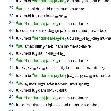
36.
tukum-bi
hendur-saj-ja
-ke
gud
sa
-sa
-da
mu-na-
2
4
10
10
37.
d
utu
tur
-ni
du
-a-bi
nam
im-mi-ib-tar-re
3
3
38.
tukum-bi
lu
udu
in-sa
-sa
2
10
10
39.
d
d
utu
hendur-saj-ja
-ke
en
mu-na-tar-re
2
4
3
40.
lu
udu
sa
-sa
-de
igi-jal
-la-ni
nu-mu-na-ab-be
2
10
10
3
2
2
41.
d
tukum-bi
hendur-saj-ja
-ke
udu
sa
-sa
-de
mu-na
2
4
10
10
3
42.
d
utu
amac
nijin
-na-bi
nam
im-ma-ab-tar-re
2
43.
tukum-bi
lu
saj
in-sa
-sa
2
10
10
44.
d
d
utu
hendur-saj-ja
-ke
en
mu-na-tar-re
2
4
3
45.
lu
saj
sa
-sa
-de
igi-jal
-la-ni
nu-mu-na-ab-be
2
10
10
3
2
2
46.
d
tukum-bi
hendur-saj-ja
-ke
[
saj
]
sa
-sa
mu-na-ab
2
4
10
10
47.
d
utu
a
jic-erin
-na-ka
mu-un-na-gen
-ne
2
2
6
2
48.
tukum-bi
lu
dam
in-tuku-tuku
2
49.
d
d
utu
hendur-saj-ja
-ke
en
mu-na-tar-re
2
4
3
50.
lu
dam
tuku-tuku
igi-jal
-la-ni
nu-mu-na-ab-be
2
2
2