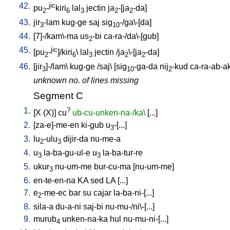
42.
jic
pu
-
kiri
lal
jectin
ja
-[ja
-da
]
2
6
3
2
2
43.
jir
-lam
kug-ge
saj
sig
-/ga\-[da
]
3
10
44.
[
7]-/kam\-ma
us
-bi
ca-ra-/da\-[gub
]
2
45.
jic
[
pu
-
]/kiri
\
lal
jectin
/
ja
\-[ja
-da
]
2
6
3
2
2
46.
[
jir
]-/lam
\
kug-ge
/
saj
\ [
sig
-ga-da
nij
-kud
ca-ra-ab-a
3
10
2
unknown no. of lines missing
Segment C
1.
?
[
X
(X)
]
cu
ub-cu-unken-na-/ka\
[
...
]
2.
[
za-e]-me-en
ki-gub
u
-[...
]
3
3.
lu
-ulu
dijir-da
nu-me-a
2
3
4.
u
la-ba-gu-ul-e
u
la-ba-tur-re
3
3
5.
ukur
nu-um-me
bur-cu-ma
[
nu-um-me
]
3
6.
en-te-en-na
KA
sed
LA
[
...
]
7.
e
-me-ec
bar
su
cajar
la-ba-ni-[...
]
2
8.
sila-a
du-a-ni
saj-bi
nu-mu-/ni\-[...
]
9.
murub
unken-na-ka
hul
nu-mu-ni-[...
]
4