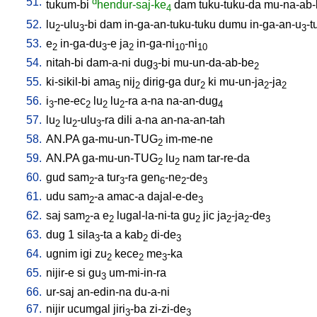
51.
d
tukum-bi
hendur-saj-ke
dam
tuku-tuku-da
mu-na-ab-
4
52.
lu
-ulu
-bi
dam
in-ga-an-tuku-tuku
dumu
in-ga-an-u
-t
2
3
3
53.
e
in-ga-du
-e
ja
in-ga-ni
-ni
2
3
2
10
10
54.
nitah-bi
dam-a-ni
dug
-bi
mu-un-da-ab-be
3
2
55.
ki-sikil-bi
ama
nij
dirig-ga
dur
ki
mu-un-ja
-ja
5
2
2
2
2
56.
i
-ne-ec
lu
lu
-ra
a-na
na-an-dug
3
2
2
2
4
57.
lu
lu
-ulu
-ra
dili
a-na
an-na-an-tah
2
2
3
58.
AN.PA
ga-mu-un-TUG
im-me-ne
2
59.
AN.PA
ga-mu-un-TUG
lu
nam
tar-re-da
2
2
60.
gud
sam
-a
tur
-ra
gen
-ne
-de
2
3
6
2
3
61.
udu
sam
-a
amac-a
dajal-e-de
2
3
62.
saj
sam
-a
e
lugal-la-ni-ta
gu
jic
ja
-ja
-de
2
2
2
2
2
3
63.
dug
1
sila
-ta
a
kab
di-de
3
2
3
64.
ugnim
igi
zu
kece
me
-ka
2
2
3
65.
nijir-e
si
gu
um-mi-in-ra
3
66.
ur-saj
an-edin-na
du-a-ni
67.
nijir
ucumgal
jiri
-ba
zi-zi-de
3
3