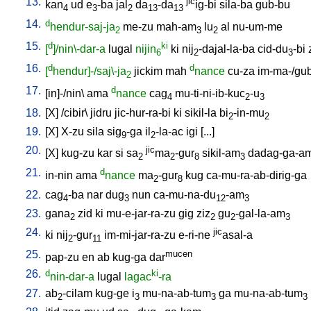
13.
jic
kan
ud
e
-ba
jal
da
-da
ig-bi
sila-ba
gub-bu
4
3
2
13
13
14.
d
hendur-saj-ja
me-zu
mah-am
lu
al
nu-um-me
2
3
2
15.
d
ki
[
]/nin\-dar-a
lugal
nijin
ki
nij
-dajal-la-ba
cid-du
-bi
6
2
3
16.
d
d
[
hendur]-/saj\-ja
jickim
mah
nance
cu-za
im-ma-/gu
2
17.
d
[
in]-/nin
\
ama
nance
cag
mu-ti-ni-ib-kuc
-u
4
2
3
18.
[
X
] /
cibir
\
jidru
jic-hur-ra-bi
ki
sikil-la
bi
-in-mu
2
2
19.
[
X
]
X-zu
sila
sig
-ga
il
-la-ac
igi
[
...
]
9
2
20.
jic
[
X
]
kug-zu
kar
si
sa
ma
-gur
sikil-am
dadag-ga-a
2
2
8
3
21.
d
in-nin
ama
nance
ma
-gur
kug
ca-mu-ra-ab-dirig-ga
2
8
22.
cag
-ba
nar
dug
nun
ca-mu-na-du
-am
4
3
12
3
23.
gana
zid
ki
mu-e-jar-ra-zu
gig
ziz
gu
-gal-la-am
2
2
2
3
24.
jic
ki
nij
-gur
im-mi-jar-ra-zu
e-ri-ne
asal-a
2
11
25.
mucen
pap-zu
en
ab
kug-ga
dar
26.
d
ki
nin-dar-a
lugal
lagac
-ra
27.
ab
-cilam
kug-ge
i
mu-na-ab-tum
ga
mu-na-ab-tum
2
3
3
3