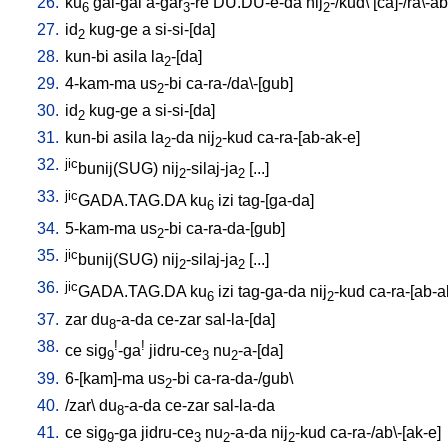
26.
ku
gal-gal
a-gar
-re
DU.DU-e-da
nij
-/kud
\ [
ca]-/ra\-a
6
3
2
27.
id
kug-ge
a
si-si-[da
]
2
28.
kun-bi
asila
la
-[da
]
2
29.
4-kam-ma
us
-bi
ca-ra-/da\-[gub
]
2
30.
id
kug-ge
a
si-si-[da
]
2
31.
kun-bi
asila
la
-da
nij
-kud
ca-ra-[ab-ak-e
]
2
2
32.
jic
bunij(SUG)
nij
-silaj-ja
[
...
]
2
2
33.
jic
GADA.TAG.DA
ku
izi
tag-[ga-da
]
6
34.
5-kam-ma
us
-bi
ca-ra-da-[gub
]
2
35.
jic
bunij(SUG)
nij
-silaj-ja
[
...
]
2
2
36.
jic
GADA.TAG.DA
ku
izi
tag-ga-da
nij
-kud
ca-ra-[ab-a
6
2
37.
zar
du
-a-da
ce-zar
sal-la-[da
]
8
38.
!
!
ce
sig
-ga
jidru-ce
nu
-a-[da
]
9
3
2
39.
6-[kam]-ma
us
-bi
ca-ra-da-/gub
\
2
40.
/
zar
\
du
-a-da
ce-zar
sal-la-da
8
41.
ce
sig
-ga
jidru-ce
nu
-a-da
nij
-kud
ca-ra-/ab\-[ak-e
]
9
3
2
2