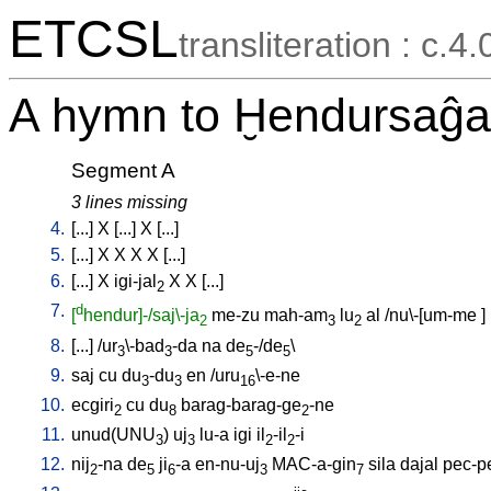
ETCSL
transliteration : c.4.
A hymn to Ḫendursaĝa
Segment A
3 lines missing
4.
[
...
]
X
[
...
]
X
[
...
]
5.
[
...
]
X
X
X
X
[
...
]
6.
[
...
]
X
igi-jal
X
X
[
...
]
2
7.
d
[
hendur]-/saj\-ja
me-zu
mah-am
lu
al
/
nu\-[um-me
]
2
3
2
8.
[
...
] /
ur
\-bad
-da
na
de
-/de
\
3
3
5
5
9.
saj
cu
du
-du
en
/
uru
\-e-ne
3
3
16
10.
ecgiri
cu
du
barag-barag-ge
-ne
2
8
2
11.
unud(UNU
)
uj
lu-a
igi
il
-il
-i
3
3
2
2
12.
nij
-na
de
ji
-a
en-nu-uj
MAC-a-gin
sila
dajal
pec-p
2
5
6
3
7