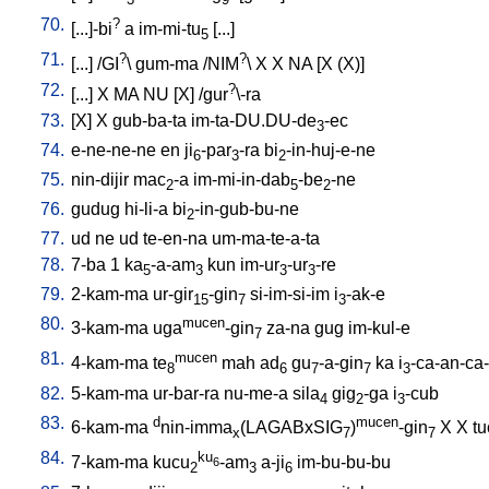
70.
?
[
...]-bi
a
im-mi-tu
[
...
]
5
71.
?
?
[
...
] /
GI
\
gum-ma
/
NIM
\
X
X
NA
[
X
(X)
]
72.
?
[
...
]
X
MA
NU
[
X
] /
gur
\-ra
73.
[
X
]
X
gub-ba-ta
im-ta-DU.DU-de
-ec
3
74.
e-ne-ne-ne
en
ji
-par
-ra
bi
-in-huj-e-ne
6
3
2
75.
nin-dijir
mac
-a
im-mi-in-dab
-be
-ne
2
5
2
76.
gudug
hi-li-a
bi
-in-gub-bu-ne
2
77.
ud
ne
ud
te-en-na
um-ma-te-a-ta
78.
7-ba
1
ka
-a-am
kun
im-ur
-ur
-re
5
3
3
3
79.
2-kam-ma
ur-gir
-gin
si-im-si-im
i
-ak-e
15
7
3
80.
mucen
3-kam-ma
uga
-gin
za-na
gug
im-kul-e
7
81.
mucen
4-kam-ma
te
mah
ad
gu
-a-gin
ka
i
-ca-an-ca
8
6
7
7
3
82.
5-kam-ma
ur-bar-ra
nu-me-a
sila
gig
-ga
i
-cub
4
2
3
83.
d
mucen
6-kam-ma
nin-imma
(LAGABxSIG
)
-gin
X
X
tu
x
7
7
84.
ku
7-kam-ma
kucu
-am
a-ji
im-bu-bu-bu
6
2
3
6