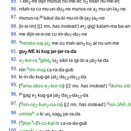
85.
7-be
-ne
dijir
munus
nu-me-ec
u
nitah
nu-me-ec
2
3
86.
nitah-ra
cu
mu-un-du
-ne
munus-ra
a
mu-un-la
-ne
3
2
2
87.
jic
munus-ra
tukul
da-bi
mu-ni-ib-ja
-ja
-ne
2
2
88.
{
ir-si-im
} {(
1 ms. has instead:
)
er
gig
}
kalam-ma
ba-an
2
89.
me
dijir-re-e-ne
cu
im-du
-du
-ne
7
7
90.
d
hendur-saj-ja
me-zu
mah-am
lu
al
nu-um-me
2
3
2
91.
gu
-NE
ki
kug
jar-jar-ra-da
2
92.
d
e
-kur-ra
gibil
lu
sikil-la
igi-bi-a
jal
-la-da
2
6
2
2
93.
d
nin
nin-mug
ca-ra-da-gub
94.
ki-in-du
kug-ge
jal
da
-da
-da
2
13
13
95.
d
d
{
ama-abzu-e
-kur-ra
} {(
1 ms. has instead:
)
dumu-zid
2
96.
jic
gag
e
kug-ga
jal
da
-da
-da
2
2
13
13
97.
d
d
{
nin-nij
-bun
-na-ra
} {(
1 ms. has instead:
)
nin-JAR-
2
2
98.
ki
umma
-a
ki
ur
sag
jar-ra-da
5
9
99.
d
?
[
]/nin
\-BI-cu-kal-le
ca-ra-da-gub
100.
ki