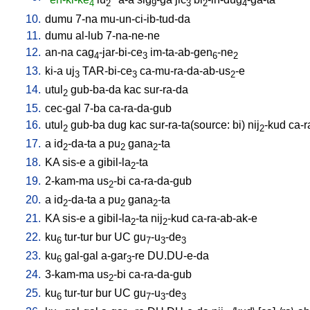
4
2
9
3
2
4
10.
dumu
7-na
mu-un-ci-ib-tud-da
11.
dumu
al-lub
7-na-ne-ne
12.
an-na
cag
-jar-bi-ce
im-ta-ab-gen
-ne
4
3
6
2
13.
ki-a
uj
TAR-bi-ce
ca-mu-ra-da-ab-us
-e
3
3
2
14.
utul
gub-ba-da
kac
sur-ra-da
2
15.
cec-gal
7-ba
ca-ra-da-gub
16.
utul
gub-ba
dug
kac
sur-ra-ta(source: bi)
nij
-kud
ca-r
2
2
17.
a
id
-da-ta
a
pu
gana
-ta
2
2
2
18.
KA
sis-e
a
gibil-la
-ta
2
19.
2-kam-ma
us
-bi
ca-ra-da-gub
2
20.
a
id
-da-ta
a
pu
gana
-ta
2
2
2
21.
KA
sis-e
a
gibil-la
-ta
nij
-kud
ca-ra-ab-ak-e
2
2
22.
ku
tur-tur
bur
UC
gu
-u
-de
6
7
3
3
23.
ku
gal-gal
a-gar
-re
DU.DU-e-da
6
3
24.
3-kam-ma
us
-bi
ca-ra-da-gub
2
25.
ku
tur-tur
bur
UC
gu
-u
-de
6
7
3
3