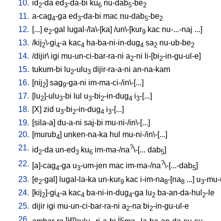
10.
id
-da
ed
-da-bi
ku
nu-dab
-be
2
3
6
5
2
11.
a-cag
-ga
ed
-da-bi
mac
nu-dab
-be
4
3
5
2
12.
[
...
]
e
-gal
lugal-/la\-[ka
] /
un\-[kur
kac
nu-...-naj
...
]
2
9
13.
/
kij
\-gi
-a
kac
ha-ba-ni-in-dug
sa
nu-ub-be
2
4
4
4
2
2
14.
/
dijir
\
igi
mu-un-ci-bar-ra-ni
a
-ni
li-[bi
-in-gu-ul-e
]
2
2
15.
tukum-bi
lu
-ulu
dijir-ra-a-ni
an-na-kam
2
3
16.
[
nij
]
sag
-ga-ni
im-ma-ci-/in\-[...
]
2
9
17.
[
lu
]-ulu
-bi
lul
u
-bi
-in-dug
i
-[...
]
2
3
3
2
4
3
18.
[
X
]
zid
u
-bi
-in-dug
i
-[...
]
3
2
4
3
19.
[
sila-a
]
du-a-ni
saj-bi
mu-ni-/in\-[...
]
20.
[
murub
]
unken-na-ka
hul
mu-ni-/in\-[...
]
4
21.
?
id
-da
un-ed
ku
im-ma-/na
\-[...
dab
]
2
3
6
5
22.
?
[
a]-cag
-ga
u
-um-jen
mac
im-ma-/na
\-[...-dab
]
4
3
5
23.
[
e
-gal
]
lugal-la-ka
un-kur
kac
i-im-na
-[na
...
]
u
-mu-
2
9
8
8
3
24.
[
kij
]-gi
-a
kac
ba-ni-in-dug
-ga
lu
ba-an-da-hul
-le
2
4
4
4
2
2
25.
dijir
igi
mu-un-ci-bar-ra-ni
a
-na
bi
-in-gu-ul-e
2
2
26.
tum
jic
9