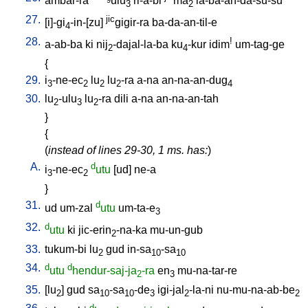
ambar-ra
ulu
ri-a-bi
ma
la-ba-an-da-su-su
3
2
27.
jic
[
i]-gi
-in-[zu
]
gigir-ra
ba-da-an-til-e
4
28.
!
a-ab-ba
ki
nij
-dajal-la-ba
ku
-kur
idim
um-tag-ge
2
4
{
29.
i
-ne-ec
lu
lu
-ra
a-na
an-na-an-dug
3
2
2
2
4
30.
lu
-ulu
lu
-ra
dili
a-na
an-na-an-tah
2
3
2
}
{
(
instead of lines 29-30, 1 ms. has:
)
A.
d
i
-ne-ec
utu
[
ud
]
ne-a
3
2
}
31.
d
ud
um-zal
utu
um-ta-e
3
32.
d
utu
ki
jic-erin
-na-ka
mu-un-gub
2
33.
tukum-bi
lu
gud
in-sa
-sa
2
10
10
34.
d
d
utu
hendur-saj-ja
-ra
en
mu-na-tar-re
2
3
35.
[
lu
]
gud
sa
-sa
-de
igi-jal
-la-ni
nu-mu-na-ab-be
2
10
10
3
2
2
d