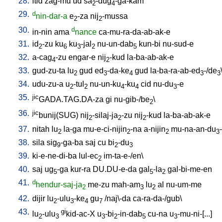
28.
itid
zag-mu
ud
sa
-dug
-ga-kam
2
4
29.
d
nin-dar-a
e
-za
nij
-mussa
2
2
30.
d
in-nin
ama
nance
ca-mu-ra-da-ab-ak-e
31.
id
-zu
ku
ku
-jal
nu-un-dab
kun-bi
nu-sud-e
2
6
3
2
5
32.
a-cag
-zu
engar-e
nij
-kud
la-ba-ab-ak-e
4
2
33.
gud-zu-ta
lu
gud
ed
-da-ke
gud
la-ba-ra-ab-ed
-/de
2
3
4
3
3
34.
udu-zu-a
u
-tul
nu-un-ku
-ku
cid
nu-du
-e
2
2
4
4
3
35.
jic
GADA.TAG.DA-za
gi
nu-gib-/be
\
2
36.
jic
bunij(SUG)
nij
-silaj-ja
-zu
nij
-kud
la-ba-ab-ak-e
2
2
2
37.
nitah
lu
la-ga
mu-e-ci-nijin
-na
a-nijin
mu-na-an-du
2
2
2
3
38.
sila
sig
-ga-ba
saj
cu
bi
-du
9
2
3
39.
ki-e-ne-di-ba
lul-ec
im-ta-e-/en
\
2
40.
saj
ug
-ga
kur-ra
DU.DU-e-da
gal
-la
gal-bi-me-en
5
5
2
41.
d
hendur-saj-ja
me-zu
mah-am
lu
al
nu-um-me
2
3
2
42.
dijir
lu
-ulu
-ke
gu
/
naj\-da
ca-ra-da-/gub
\
2
3
4
7
43.
gi
lu
-ulu
kid-ac-X
u
-bi
-in-dab
cu-na
u
-mu-ni-[...
]
2
3
3
2
5
3