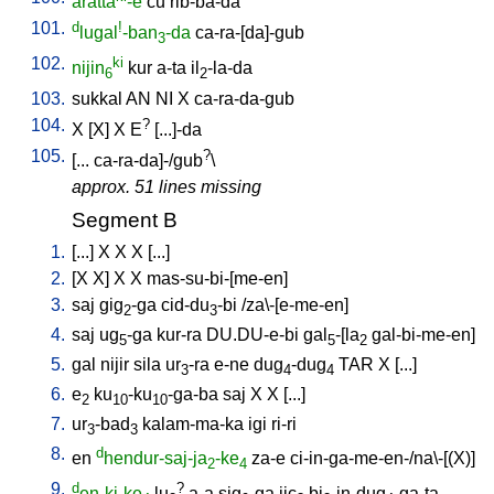
aratta
-e
cu
rib-ba-da
101.
d
!
lugal
-ban
-da
ca-ra-[da]-gub
3
102.
ki
nijin
kur
a-ta
il
-la-da
6
2
103.
sukkal
AN
NI
X
ca-ra-da-gub
104.
?
X
[
X
]
X
E
[
...]-da
105.
?
[
...
ca-ra-da]-/gub
\
approx. 51 lines missing
Segment B
1.
[
...
]
X
X
X
[
...
]
2.
[
X
X
]
X
X
mas-su-bi-[me-en
]
3.
saj
gig
-ga
cid-du
-bi
/
za\-[e-me-en
]
2
3
4.
saj
ug
-ga
kur-ra
DU.DU-e-bi
gal
-[la
gal-bi-me-en
]
5
5
2
5.
gal
nijir
sila
ur
-ra
e-ne
dug
-dug
TAR
X
[
...
]
3
4
4
6.
e
ku
-ku
-ga-ba
saj
X
X
[
...
]
2
10
10
7.
ur
-bad
kalam-ma-ka
igi
ri-ri
3
3
8.
d
en
hendur-saj-ja
-ke
za-e
ci-in-ga-me-en-/na\-[(X)
]
2
4
9.
d
?
en-ki-ke
lu
a-a
sig
-ga
jic
bi
-in-dug
-ga-ta