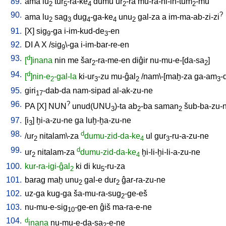
89.
ama
lu
tur
-ra-ke
dumu
ur
-ra
mu-ra-ni-in-tum
-mu
2
5
4
2
2
90.
?
ama
lu
sag
dug
-ga-ke
unu
gal-za
a
im-ma-ab-zi-zi
2
3
4
4
2
91.
[
X
]
sig
-ga
i-im-kud-de
-en
9
3
92.
DI
A
X
/
sig
\-ga
i-im-bar-re-en
9
93.
d
[
]inana
nin
me
šar
-ra-me-en
diĝir
nu-mu-e-[da-sa
]
2
2
94.
d
[
]nin-e
-gal-la
ki-ur
-zu
mu-ĝal
/
nam\-[maḫ-za
ga-am
-
2
3
2
3
95.
giri
-dab-da
nam-sipad
al-ak-zu-ne
17
96.
?
PA
[
X
]
NUN
unud(UNU
)-ta
ab
-ba
saman
šub-ba-zu-
3
2
2
97.
[
i
]
ḫi-a-zu-ne
ga
luḫ-ḫa-zu-ne
3
98.
d
/
ur
nitalam\-za
dumu-zid-da-ke
ul
gur
-ru-a-zu-ne
2
4
3
99.
d
ur
nitalam-za
dumu-zid-da-ke
ḫi-li-ḫi-li-a-zu-ne
2
4
100.
kur-ra-igi-ĝal
ki
di
ku
-ru-za
2
5
101.
barag
maḫ
unu
gal-e
dur
ĝar-ra-zu-ne
2
2
102.
uz-ga
kug-ga
ša-mu-ra-sug
-ge-eš
2
103.
nu-mu-e-sig
-ge-en
ĝiš
ma-ra-e-ne
10
104.
d
inana
nu-mu-e-da-sa
-e-ne
2