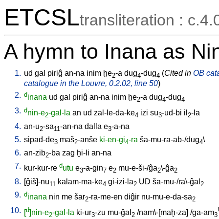
ETCSL
transliteration : c.4.
A hymn to Inana as Ni
1.
ud
gal
piriĝ
an-na
inim
ḫe
-a
dug
-dug
(
Cited in
OB cata
2
4
4
catalogue in the Louvre, 0.2.02, line 50
)
2.
d
inana
ud
gal
piriĝ
an-na
inim
ḫe
-a
dug
-dug
2
4
4
3.
d
nin-e
-gal-la
an
ud
zal-le-da-ke
izi
su
-ud-bi
il
-la
2
4
3
2
4.
an-u
-sa
-an-na
dalla
e
-a-na
2
11
3
5.
sipad-de
maš
-anše
ki-en-gi
-ra
ša-mu-ra-ab-/dug
\
3
2
4
4
6.
an-zib
-ba
zag
ḫi-li
an-na
2
7.
d
kur-kur-re
utu
e
-a-gin
e
mu-e-ši-/ĝa
\-ĝa
3
7
2
2
2
8.
[
ĝiš]-nu
kalam-ma-ke
gi-izi-la
UD
ša-mu-/ra\-ĝal
11
4
2
2
9.
d
inana
nin
me
šar
-ra-me-en
diĝir
nu-mu-e-da-sa
2
2
10.
d
[
]nin-e
-gal-la
ki-ur
-zu
mu-ĝal
/
nam\-[maḫ-za
] /
ga-am
2
3
2
3