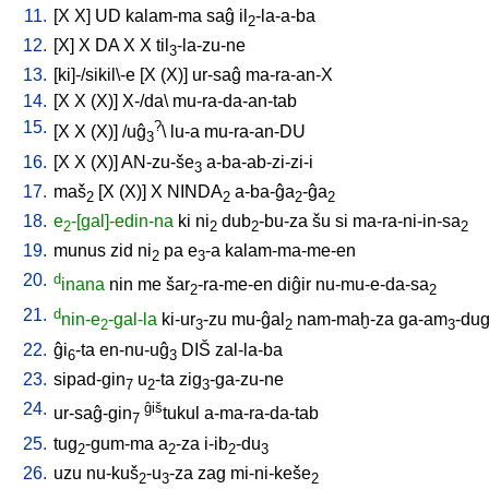
11.
[
X
X
]
UD
kalam-ma
saĝ
il
-la-a-ba
2
12.
[
X
]
X
DA
X
X
til
-la-zu-ne
3
13.
[
ki]-/sikil\-e
[
X
(X)
]
ur-saĝ
ma-ra-an-X
14.
[
X
X
(X)
]
X-/da
\
mu-ra-da-an-tab
15.
?
[
X
X
(X)
] /
uĝ
\
lu-a
mu-ra-an-DU
3
16.
[
X
X
(X)
]
AN-zu-še
a-ba-ab-zi-zi-i
3
17.
maš
[
X
(X)
]
X
NINDA
a-ba-ĝa
-ĝa
2
2
2
2
18.
e
-[gal]-edin-na
ki
ni
dub
-bu-za
šu
si
ma-ra-ni-in-sa
2
2
2
2
19.
munus
zid
ni
pa
e
-a
kalam-ma-me-en
2
3
20.
d
inana
nin
me
šar
-ra-me-en
diĝir
nu-mu-e-da-sa
2
2
21.
d
nin-e
-gal-la
ki-ur
-zu
mu-ĝal
nam-maḫ-za
ga-am
-du
2
3
2
3
22.
ĝi
-ta
en-nu-uĝ
DIŠ
zal-la-ba
6
3
23.
sipad-gin
u
-ta
zig
-ga-zu-ne
7
2
3
24.
ĝiš
ur-saĝ-gin
tukul
a-ma-ra-da-tab
7
25.
tug
-gum-ma
a
-za
i-ib
-du
2
2
2
3
26.
uzu
nu-kuš
-u
-za
zag
mi-ni-keše
2
3
2