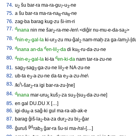
74.
u
šu
bar-ra
ma-ra-gu
-u
-ne
2
7
3
75.
a
šu
bar-ra
ma-ra-na
-na
-ne
8
8
76.
zag-ba
barag
kug-zu
ši-im-ri
77.
d
inana
nin
me
šar
-ra-me-/en
\ <
diĝir
nu-mu-e-da-sa
>
2
2
78.
d
nin-e
-gal-la
ki-ur
-zu
mu-ĝal
nam-maḫ-za
ga-/am
\-[d
2
3
2
3
79.
d
d
inana
an-da
en-lil
-da
di
ku
-ru-da-zu-ne
2
5
80.
d
d
nin-e
-gal-la
ki-ta
en-ki-da
nam
tar-ra-zu-ne
2
81.
sag
-sag
-ga-zu-ne
lil
-e
NA-zu-ne
3
3
2
82.
ub-ta
e
-a-zu-ne
da-ta
e
-a-zu-/ne
\
3
3
83.
!
/
ki
\-šar
-ra
igi
bar-ra-zu-[ne
]
2
84.
d
inana
mar-uru
kuš
-za
su
-[su
-da-zu-ne
]
5
7
3
3
85.
en
gal
DU.DU
X
[
…
]
86.
igi-du
-a
saĝ-ki
gul
ma-ra-ab-ak-e
8
87.
barag
ĝiš-la
-ba-za
dur
-zu
bi
-ĝar
2
2
2
88.
ĝiš
ĝuruš
rab
ĝar-ra
šu-si
ma-/ra\-[…
]
3