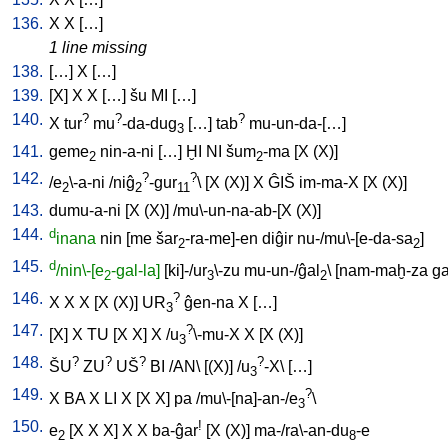
136.
X
X
[
…
]
1 line missing
138.
[
…
]
X
[
…
]
139.
[
X
]
X
X
[
…
]
šu
MI
[
…
]
140.
?
?
?
X
tur
mu
-da-dug
[
…
]
tab
mu-un-da-[…
]
3
141.
geme
nin-a-ni
[
…
]
ḪI
NI
šum
-ma
[
X
(X)
]
2
2
142.
?
?
/
e
\-a-ni
/
niĝ
-gur
\ [
X
(X)
]
X
ĜIŠ
im-ma-X
[
X
(X)
]
2
2
11
143.
dumu-a-ni
[
X
(X)
] /
mu\-un-na-ab-[X
(X)
]
144.
d
inana
nin
[
me
šar
-ra-me]-en
diĝir
nu-/mu\-[e-da-sa
]
2
2
145.
d
/nin\-[e
-gal-la]
[
ki]-/ur
\-zu
mu-un-/ĝal
\ [
nam-maḫ-za
g
2
3
2
146.
?
X
X
X
[
X
(X)
]
UR
ĝen-na
X
[
…
]
3
147.
?
[
X
]
X
TU
[
X
X
]
X
/
u
\-mu-X
X
[
X
(X)
]
3
148.
?
?
?
?
ŠU
ZU
UŠ
BI
/
AN
\ [
(X)
] /
u
-X
\ [
…
]
3
149.
?
X
BA
X
LI
X
[
X
X
]
pa
/
mu\-[na]-an-/e
\
3
150.
!
e
[
X
X
X
]
X
X
ba-ĝar
[
X
(X)
]
ma-/ra\-an-du
-e
2
8