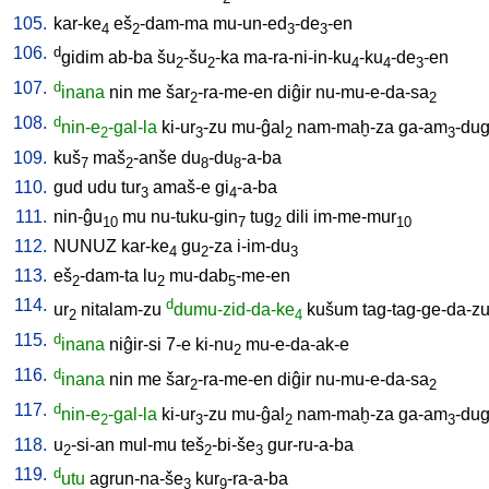
105.
kar-ke
eš
-dam-ma
mu-un-ed
-de
-en
4
2
3
3
106.
d
gidim
ab-ba
šu
-šu
-ka
ma-ra-ni-in-ku
-ku
-de
-en
2
2
4
4
3
107.
d
inana
nin
me
šar
-ra-me-en
diĝir
nu-mu-e-da-sa
2
2
108.
d
nin-e
-gal-la
ki-ur
-zu
mu-ĝal
nam-maḫ-za
ga-am
-du
2
3
2
3
109.
kuš
maš
-anše
du
-du
-a-ba
7
2
8
8
110.
gud
udu
tur
amaš-e
gi
-a-ba
3
4
111.
nin-ĝu
mu
nu-tuku-gin
tug
dili
im-me-mur
10
7
2
10
112.
NUNUZ
kar-ke
gu
-za
i-im-du
4
2
3
113.
eš
-dam-ta
lu
mu-dab
-me-en
2
2
5
114.
d
ur
nitalam-zu
dumu-zid-da-ke
kušum
tag-tag-ge-da-z
2
4
115.
d
inana
niĝir-si
7-e
ki-nu
mu-e-da-ak-e
2
116.
d
inana
nin
me
šar
-ra-me-en
diĝir
nu-mu-e-da-sa
2
2
117.
d
nin-e
-gal-la
ki-ur
-zu
mu-ĝal
nam-maḫ-za
ga-am
-du
2
3
2
3
118.
u
-si-an
mul-mu
teš
-bi-še
gur-ru-a-ba
2
2
3
119.
d
utu
agrun-na-še
kur
-ra-a-ba
3
9