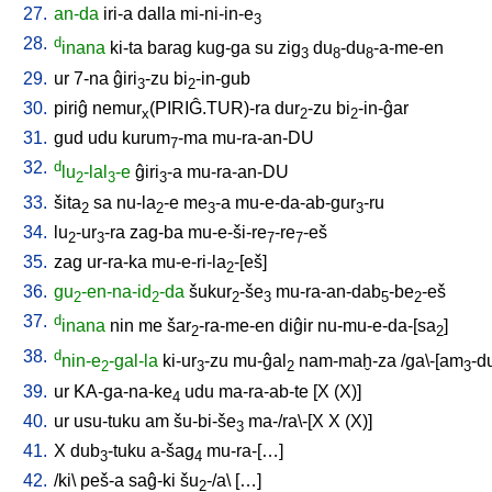
27.
an-da
iri-a
dalla
mi-ni-in-e
3
28.
d
inana
ki-ta
barag
kug-ga
su
zig
du
-du
-a-me-en
3
8
8
29.
ur
7-na
ĝiri
-zu
bi
-in-gub
3
2
30.
piriĝ
nemur
(PIRIĜ.TUR)-ra
dur
-zu
bi
-in-ĝar
x
2
2
31.
gud
udu
kurum
-ma
mu-ra-an-DU
7
32.
d
lu
-lal
-e
ĝiri
-a
mu-ra-an-DU
2
3
3
33.
šita
sa
nu-la
-e
me
-a
mu-e-da-ab-gur
-ru
2
2
3
3
34.
lu
-ur
-ra
zag-ba
mu-e-ši-re
-re
-eš
2
3
7
7
35.
zag
ur-ra-ka
mu-e-ri-la
-[eš
]
2
36.
gu
-en-na-id
-da
šukur
-še
mu-ra-an-dab
-be
-eš
2
2
2
3
5
2
37.
d
inana
nin
me
šar
-ra-me-en
diĝir
nu-mu-e-da-[sa
]
2
2
38.
d
nin-e
-gal-la
ki-ur
-zu
mu-ĝal
nam-maḫ-za
/
ga\-[am
-d
2
3
2
3
39.
ur
KA-ga-na-ke
udu
ma-ra-ab-te
[
X
(X)
]
4
40.
ur
usu-tuku
am
šu-bi-še
ma-/ra\-[X
X
(X)
]
3
41.
X
dub
-tuku
a-šag
mu-ra-[…
]
3
4
42.
/
ki
\
peš-a
saĝ-ki
šu
-/a
\ [
…
]
2