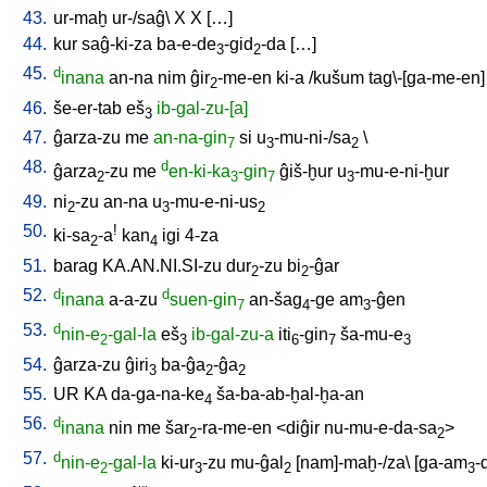
43.
ur-maḫ
ur-/saĝ
\
X
X
[
…
]
44.
kur
saĝ-ki-za
ba-e-de
-gid
-da
[
…
]
3
2
45.
d
inana
an-na
nim
ĝir
-me-en
ki-a
/
kušum
tag\-[ga-me-en
]
2
46.
še-er-tab
eš
ib-gal-zu-[a]
3
47.
ĝarza-zu
me
an-na-gin
si
u
-mu-ni-/sa
\
7
3
2
48.
d
ĝarza
-zu
me
en-ki-ka
-gin
ĝiš-ḫur
u
-mu-e-ni-ḫur
2
3
7
3
49.
ni
-zu
an-na
u
-mu-e-ni-us
2
3
2
50.
!
ki-sa
-a
kan
igi
4-za
2
4
51.
barag
KA.AN.NI.SI-zu
dur
-zu
bi
-ĝar
2
2
52.
d
d
inana
a-a-zu
suen-gin
an-šag
-ge
am
-ĝen
7
4
3
53.
d
nin-e
-gal-la
eš
ib-gal-zu-a
iti
-gin
ša-mu-e
2
3
6
7
3
54.
ĝarza-zu
ĝiri
ba-ĝa
-ĝa
3
2
2
55.
UR
KA
da-ga-na-ke
ša-ba-ab-ḫal-ḫa-an
4
56.
d
inana
nin
me
šar
-ra-me-en
<
diĝir
nu-mu-e-da-sa
>
2
2
57.
d
nin-e
-gal-la
ki-ur
-zu
mu-ĝal
[
nam]-maḫ-/za
\ [
ga-am
-
2
3
2
3