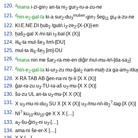
120.
d
inana
i-zi-gin
an-ta
ni
gur
-ru-a-zu-ne
7
2
3
121.
d
mušen
nin-e
-gal-la
ki-a
sur
-du
-gin
šeg
gi
-a-zu-ne
2
2
3
7
11
4
122.
KI.E.NE.DI
ḫub
/
gub
\
i
-ze
-[X-(X)]-en
2
3
2
123.
ḫaš
-gal
X-/ni-ta
\
i
-bal-[X
(X)
]
2
3
124.
iti
-ta
mul-še
/
im\-[DU
]
6
3
125.
mul-ta
iti
-še
[
im]-DU
6
3
126.
d
inana
nin
me
šar
-ra-me-en
diĝir
/
nu\-mu-/e\-[da-sa
]
2
2
127.
d
nin-e
-gal-la
ki-ur
-zu
mu-ĝal
nam-maḫ-za
ga-am
-/du
2
3
2
3
128.
X
RA
TAB
AB
ĝen-na-ni
ḫi-li
[
X
X
(X)
]
129.
ĝar-ra-zu
u
-TU-ra-aš
u
-mu-[X
X
(X)
]
3
3
130.
šu-zu
UL
an-ta
u
-mu-[X
X
(X)
]
3
131.
?
X
u
-mu-ni-du
SU
X
[
X
X
(X)
]
u
-/mu-ni\-ib
-tag-[X
(X)
]
3
3
3
2
132.
?
NI
ku
-ku
-ge
X
X
X
[
…
]
10
10
133.
a
-šu-ĝiri
-ni
u
-[…
]
2
3
3
134.
ama-ni
še-er-X
[
…
]
135.
X
X
[
…
]