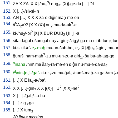
151.
?
ZA
X
ZA
[
X
X
] /
nu
\
dug
-[(X)]-ge-da
[
…
]
DI
2
3
152.
X
[
…]-/si\-si-in
153.
AN
[
…
]
X
X
X
za-e
diĝir
maḫ-me-en
154.
?
/
ĜA
×X
\ [
X
X
(X)
]
nu
mu-da-ak
-e
2
2
155.
?
ki-/nu
\-bi
[
X
]
X
BUR
DUB
ḪI
ḪI-a
2
2
156.
sila
daĝal
ušumgal
nu
-a-gin
/
zig
\-ga
mu-ni-ib-tum
-tu
2
7
3
3
157.
ki-sikil-/e
\
e
-maḫ
mu-un-šub-be
e
[
X]-/ĝu
\-gin
mu-un
2
2
2
10
7
158.
!
?
ĝuruš
nam-maḫ
-zu
mu-un-zu-a
giri
šu
ba-ab-tag-ge
17
159.
d
inana
/
nin
\
me
šar
-ra-me-en
diĝir
nu-mu-e-da-sa
2
2
160.
d
/
\nin-[e
]-/gal\
ki-ur
-zu
mu-ĝal
/
nam\-maḫ-za
ga-/am
\
2
3
2
3
161.
[
…
]
X
E
la
-a-/ba
\
2
162.
?
?
X
X
[
…]-gin
X
X
[
(X)
]
TU
[
X
X]-ne
7
163.
X
[
…]-/ĝal
\-la-ba
2
164.
[
…
]
zig
-ga
3
165.
[
…
]
X
tum
3
20 lines missing