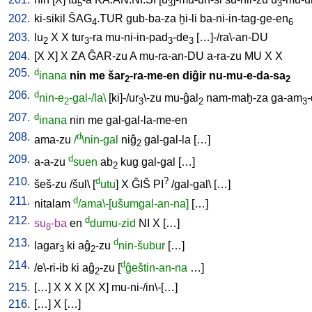
5
3
3
202.
ki-sikil
ŠAG
.TUR
gub-ba-za
ḫi-li
ba-ni-in-tag-ge-en
4
6
203.
lu
X
X
tur
-ra
mu-ni-in-pad
-de
[
…]-/ra\-an-DU
2
3
3
3
204.
[
X
X
]
X
ZA
ĜAR-zu
A
mu-ra-an-DU
a-ra-zu
MU
X
X
205.
d
inana
nin
me
šar
-ra-me-en
diĝir
nu-mu-e-da-sa
2
2
206.
d
nin-e
-gal-/la\
[
ki]-/ur
\-zu
mu-ĝal
nam-maḫ-za
ga-am
2
3
2
3
207.
d
inana
nin
me
gal-gal-la-me-en
208.
d
ama-zu
/
\nin-gal
niĝ
gal-gal-la
[
…
]
2
209.
d
a-a-zu
suen
ab
kug
gal-gal
[
…
]
2
210.
d
?
šeš-zu
/
šul
\ [
utu
]
X
ĜIŠ
PI
/
gal-gal
\ [
…
]
211.
d
nitalam
/ama\-[ušumgal-an-na]
[
…
]
212.
d
su
-ba
en
dumu-zid
NI
X
[
…
]
8
213.
d
lagar
ki
aĝ
-zu
nin-šubur
[
…
]
3
2
214.
d
/
e\-ri-ib
ki
aĝ
-zu
[
ĝeštin-an-na
…
]
2
215.
[
…
]
X
X
X
[
X
X
]
mu-ni-/in\-[…
]
216.
[
…
]
X
[
…
]