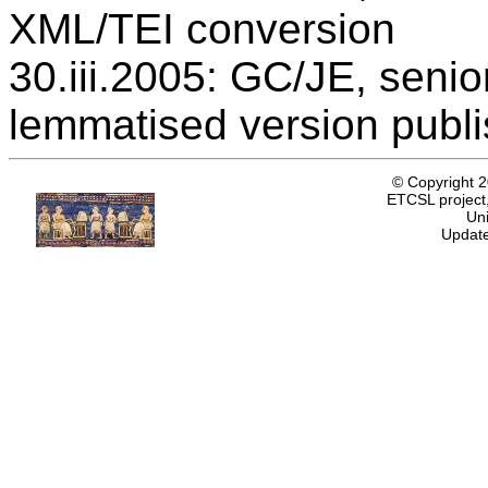
XML/TEI conversion
30.iii.2005: GC/JE, senio
lemmatised version publ
© Copyright 
ETCSL project,
Uni
Update