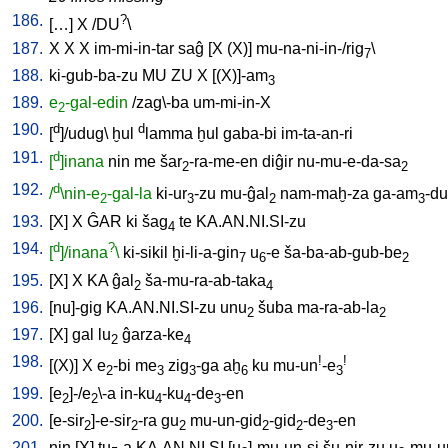
186.
?
[
…
]
X
/
DU
\
187.
X
X
X
im-mi-in-tar
saĝ
[
X
(X)
]
mu-na-ni-in-/rig
\
7
188.
ki-gub-ba-zu
MU
ZU
X
[
(X)]-am
3
189.
e
-gal-edin
/
zag\-ba
um-mi-in-X
2
190.
d
d
[
]/udug
\
ḫul
lamma
ḫul
gaba-bi
im-ta-an-ri
191.
d
[
]inana
nin
me
šar
-ra-me-en
diĝir
nu-mu-e-da-sa
2
2
192.
d
/
\nin-e
-gal-la
ki-ur
-zu
mu-ĝal
nam-maḫ-za
ga-am
-d
2
3
2
3
193.
[
X
]
X
ĜAR
ki
šag
te
KA.AN.NI.SI-zu
4
194.
d
?
[
]/inana
\
ki-sikil
ḫi-li-a-gin
u
-e
ša-ba-ab-gub-be
7
6
2
195.
[
X
]
X
KA
ĝal
ša-mu-ra-ab-taka
2
4
196.
[
nu]-gig
KA.AN.NI.SI-zu
unu
šuba
ma-ra-ab-la
2
2
197.
[
X
]
gal
lu
ĝarza-ke
2
4
198.
!
!
[
(X)
]
X
e
-bi
me
zig
-ga
aḫ
ku
mu-un
-e
2
3
3
6
3
199.
[
e
]-/e
\-a
in-ku
-ku
-de
-en
2
2
4
4
3
200.
[
e-sir
]-e-sir
-ra
gu
mu-un-gid
-gid
-de
-en
2
2
2
2
2
3
201.
nin
[
X
]
tu
-a
KA.AN.NI.SI
[
u
]-mu-un-si
šu-nir-zu
u
-mu-u