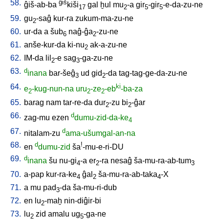
58.
ĝiš
ĝiš-ab-ba
kiši
gal
ḫul
mu
-a
gir
-gir
-e-da-zu-ne
17
2
5
5
59.
gu
-saĝ
kur-ra
zukum-ma-zu-ne
2
60.
ur-da
a
šub
naĝ-ĝa
-zu-ne
6
2
61.
anše-kur-da
ki-nu
ak-a-zu-ne
2
62.
IM-da
lil
-e
sag
-ga-zu-ne
2
3
63.
d
inana
bar-šeĝ
ud
gid
-da
tag-tag-ge-da-zu-ne
3
2
64.
ki
e
-kug-nun-na
uru
-ze
-eb
-ba-za
2
2
2
65.
barag
nam
tar-re-da
dur
-zu
bi
-ĝar
2
2
66.
d
zag-mu
ezen
dumu-zid-da-ke
4
67.
d
nitalam-zu
ama-ušumgal-an-na
68.
d
!
en
dumu-zid
ša
-mu-e-ri-DU
69.
d
inana
šu
nu-gi
-a
er
-ra
nesaĝ
ša-mu-ra-ab-tum
4
2
3
70.
a-pap
kur-ra-ke
ĝal
ša-mu-ra-ab-taka
-X
4
2
4
71.
a
mu
pad
-da
ša-mu-ri-dub
3
72.
en
lu
-maḫ
nin-diĝir-bi
2
73.
lu
zid
amalu
ug
-ga-ne
2
5