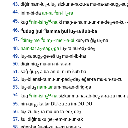
43.
diĝir
nam-lu
-ulu
sizkur
a-ra-zu-a
mu-na-an-sug
-su
2
3
2
44.
d
inim-bi-da
an-ra
en-lil
-ra
2
45.
d
si
kug
nin-isin
-na
ki
maḫ-a-na
mu-un-ne-de
-en-ku
2
3
4
46.
d
d
udug
ḫul
lamma
ḫul
lu
-ra
šub-ba
2
47.
d
d
dim
-me
dim
-<me>-a-bi
kur
-ra
ĝi
u
-na
3
3
9
6
3
48.
nam-tar
a
-sag
-ga
lu
-ra
nu-ed
-de
2
3
2
3
3
49.
lu
-ra
sug
-ge-eš
u
mu-ni-ib-kar
2
2
3
50.
diĝir
niĝ
mu-un-ni-ra-a-ni
2
51.
saĝ-ĝu
-a
ba-an-di-ni-ib-šub-ba
10
52.
lu
-bi
ensi-ra
mu-un-pad
-de
eĝer-ra
mu-un-zu-zu
2
3
3
53.
lu
-ulu
nam-tar
um-ma-an-dirig-ga
2
3
54.
d
si
kug
nin-isin
-na
sizkur
mu-na-ab-be
a-ra-zu
mu-n
2
2
55.
nin-ĝu
ka
tar
DU-za
za
im-DU.DU
10
56.
tu
-zu
lu
-ra
mu-un-ta-ed
-de
6
2
3
3
57.
šul
diĝir
tuku
ḫe
-em-mu-un-ak
2
58.
eĝer-ba
šu-si-zu
u
-mu-ne-ur