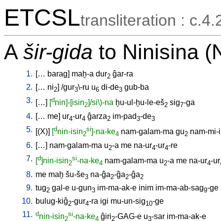
ETCSL
transliteration : c.4.
A
šir-gida
to Ninisina (
1.
[
…
barag
]
maḫ-a
dur
ĝar-ra
2
2.
[
…
ni
] /
gur
\-ru
u
di-de
gub-ba
2
3
6
3
3.
d
[
…
]
[
nin]-[isin
]
/si\
)-na
ḫu-ul-ḫu-le-eš
sig
-ga
2
2
7
4.
[
…
me
]
ur
-ur
ĝarza
im-pad
-de
4
4
2
3
3
5.
d
si
[
(X)
]
[
nin-isin
]-na-ke
nam-galam-ma
gu
nam-mi-
2
4
2
6.
[
…
]
nam-galam-ma
u
-a
me
na-ur
-ur
-re
2
4
4
7.
d
si
[
]nin-isin
-na-ke
nam-galam-ma
u
-a
me
na-ur
-ur
2
4
2
4
8.
me
maḫ
šu-še
na-ĝa
-ĝa
-ĝa
3
2
2
2
9.
tug
gal-e
u-gun
im-ma-ak-e
inim
im-ma-ab-sag
-ge
2
3
9
10.
bulug-kiĝ
-gur
-ra
igi
mu-un-sig
-ge
2
4
10
11.
d
si
nin-isin
-na-ke
ĝiri
-GAG-e
u
-sar
im-ma-ak-e
2
4
2
3