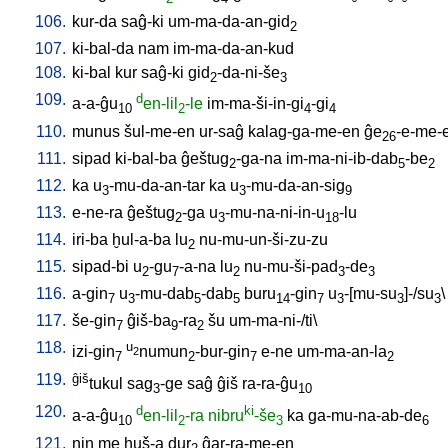
106.
kur-da
saĝ-ki
um-ma-da-an-gid
2
107.
ki-bal-da
nam
im-ma-da-an-kud
108.
ki-bal
kur
saĝ-ki
gid
-da-ni-še
2
3
109.
d
a-a-ĝu
en-lil
-le
im-ma-ši-in-gi
-gi
10
2
4
4
110.
munus
šul-me-en
ur-saĝ
kalag-ga-me-en
ĝe
-e-me-
26
111.
sipad
ki-bal-ba
ĝeštug
-ga-na
im-ma-ni-ib-dab
-be
2
5
2
112.
ka
u
-mu-da-an-tar
ka
u
-mu-da-an-sig
3
3
9
113.
e-ne-ra
ĝeštug
-ga
u
-mu-na-ni-in-u
-lu
2
3
18
114.
iri-ba
ḫul-a-ba
lu
nu-mu-un-ši-zu-zu
2
115.
sipad-bi
u
-gu
-a-na
lu
nu-mu-ši-pad
-de
2
7
2
3
3
116.
a-gin
u
-mu-dab
-dab
buru
-gin
u
-[mu-su
]-/su
\
7
3
5
5
14
7
3
3
3
117.
še-gin
ĝiš-ba
-ra
šu
um-ma-ni-/ti
\
7
9
2
118.
u
izi-gin
numun
-bur-gin
e-ne
um-ma-an-la
2
7
2
7
2
119.
ĝiš
tukul
sag
-ge
saĝ
ĝiš
ra-ra-ĝu
3
10
120.
d
ki
a-a-ĝu
en-lil
-ra
nibru
-še
ka
ga-mu-na-ab-de
10
2
3
6
121.
nin
me
ḫuš-a
dur
ĝar-ra-me-en