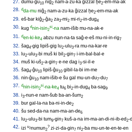
27.
dumu-ĝu
niĝ
nam-a-zu-ka
ĝizzal
ḫe
-em-ma-ak
10
2
2
28.
d
da-mu
niĝ
nam-a-zu-ka
ĝizzal
ḫe
-em-ma-ak
2
2
29.
eš-bar
kiĝ
-ĝa
za
-mi
mi-ri
-in-dug
2
2
3
2
2
4
30.
d
si
kug
nin-isin
-na
nam-išib
mu-na-ak-e
2
31.
d
en-ki-ke
abzu
nun-na-ta
saĝ-e-eš
mu-ni-in-rig
4
7
32.
šag
-gig
lipiš-gig
lu
-ulu
-ra
mu-na-kar-re
4
2
3
33.
lu
-ulu
-bi
muš
ki
bil
-gin
i-im-bal-bal-e
2
3
2
7
34.
muš
ki-uš
-a-gin
e-ne
dag
i
-si-il-e
2
7
3
35.
šag
-ĝu
lipiš-ĝu
gibil-la-bi
im-me
4
10
10
36.
nin-ĝu
nam-išib-e
šu
gal
mu-un-du
-du
10
7
7
37.
d
si
nin-isin
-na-ke
tu
bi
-in-dug
ba-sag
2
4
6
2
4
9
38.
i
-nun-e
nam-šub
ba-an-šum
3
2
39.
bur
gal-la-na
ba-ni-in-de
2
40.
šu
sed-da-na
nam-ma-an-de
6
41.
lu
-ulu
-bi
tum
-gin
kuš-a-na
im-ma-an-di-ni-ib-ed
-
2
3
9
7
2
42.
u
?
izi
numun
zi-zi-da-gin
ni
-ba
mu-un-te-en-te-en
2
2
7
2