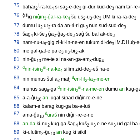
75.
!
baḫar
-ra-ke
si
sa
-e-de
gi-dur
kud-de
nam
tar-re
2
4
2
3
3
76.
ĝiš
ig
niĝin
-ĝar-ra-ke
šu
us
-u
-de
UM
ki
ra-ra-de
3
4
2
3
3
3
77.
dumu
lu
ur
-ra
da
an-ri-ri
gu
nun
sud-sud-de
2
2
3
3
78.
šag
ki-še
ĝa
-ĝa
-de
saĝ
šu
bal
ak-de
4
3
2
2
3
3
79.
nam-nu-u
-gig
zi-ki-in-ne-en
tukum
di-de
IM.DI
luḫ-e
8
3
80.
me
gal-gal-e
pa
e
u
-bi
-ak
3
3
2
81.
nin-ĝu
me-te
si
na-an-ga-am
-dug
10
3
4
82.
d
si
nin-isin
-na-ke
silim
zid-de
-eš
na-e
2
4
3
83.
d
nin
munus
šul
a
maḫ
en-lil
-la
-me-en
2
2
2
84.
d
si
munus
sag
-ga
nin-isin
-na-me-en
dumu
an
kug-g
9
2
85.
a-a-ĝu
an
lugal
sipad
diĝir-re-e-ne
10
86.
kalam-e
barag
kug-ga
ba-e-tuš
87.
d
ama-ĝu
uraš
nin
diĝir-re-e-ne
10
88.
an-da
ki-nu
kug-ga
šag
kuš
-u
e-ne
su
-ud
gal
ba-
2
4
2
3
3
89.
ki-ulutim
-ĝu
an
kug
ki
sikil
2
10