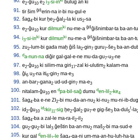
90.
ki
e
-ĝu
e
i
-si-in
bulug
an
ki
2
10
2
3
91.
ĝiš
tir
šim
erin-na
ir-bi
nu-gul-e
92.
šag
-bi
kur
ḫe
-ĝal
-la
ki
us
-sa
4
2
2
2
93.
ki
ĝiš
e
-ĝu
kur
dilmun
nu-me-a
ĝišnimbar-ta
ba-an-t
2
10
94.
ki
ki
ĝiš
i
-si-in
kur
dilmun
nu-me-a
ĝišnimbar-ta
ba-an-t
3
95.
zu
-lum-bi
gada
maḫ
ĝiš
la
-gin
guru
-še
ba-an-du
2
2
7
7
3
96.
d
a-nun-na
diĝir
gal-gal-e-ne
mu-da-gu
-u
-ne
7
3
97.
e
-ĝu
ki
silim-ma
giri
-zal
ki-ulutim
kalam-ma
2
10
17
2
98.
ĝi
u
-na
iti
-gin
ma-e
6
3
6
7
3
99.
an-bar
-gana
ud-ud-gin
ma-e
7
2
7
3
100.
d
d
nitalam-ĝu
en
pa-bil-saĝ
dumu
en-lil
-ke
10
2
4
101.
šag
-ba
e-ne
ZI
-bi
mu-da-an-nu
ki-nu
mu-ni-ib-du
4
2
2
2
102.
id
!
id
-ĝu
kir
-sig
ḫe
-ĝal
gu
-e
gig-še
ba-dul
-la
2
2
10
11
2
2
7
3
5
103.
šag
-ba
a
zal-le
ma-ra-il
-il
4
2
2
104.
gu
-gu
-bi
lal
ĝeštin
ba-an-mu
maš
-bi
ma-sud-e
2
2
3
2
2
105.
d
kur
gal
en-lil
-le
šag
-ga-ni
um-ma-an-ḫu-luḫ-ḫa-ta
2
4