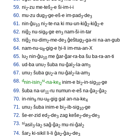
3
3
59.
ni
-zu
me-teš
-e
ši-im-i-i
2
2
60.
mu-zu
dug
-ge-eš-e
im-pad
-de
3
3
3
61.
nin-ĝu
ni
-te-na
ki
mu-un-kiĝ
-kiĝ
-e
10
2
2
2
62.
niĝ
nu-sig
-ge
en
nam-ši-in-tar
2
9
3
63.
niĝ
nu-dim
-me-de
ĝeštug
-ga-ni
na-an-gub
2
2
3
2
64.
nam-nu-u
-gig-e
ḫi-li
im-ma-an-X
8
65.
lu
nin-ĝu
me
ĝar-ĝar-ra-ba
šu
ba-ra-an-ti
2
10
66.
ud-ba
unu
šuba
nu-ĝal
-la-am
7
2
3
67.
unu
šuba
gu
-a
nu-ĝal
-la-am
7
2
2
3
68.
d
si
nin-isin
-na-ke
inim-e
bi
-in-sig
-ge
2
4
2
10
69.
šuba
na-ur
-ru
numun-e-eš
na-ĝa
-ĝa
11
2
2
70.
in-nin
nu-u
-gig
gal
an-na-ke
9
8
4
71.
unu
šuba
inim-e
bi
-ib-sig
-ge
7
2
10
72.
še-er-zid
ed
-de
zag
keše
-de
-de
2
3
2
3
3
73.
si
asil
-la
saĝ-ĝa
mu-ni-ĝal
3
2
2
2
74.
šar
ki-sikil
li-li
ĝa
-ĝa
-de
2
2
2
3