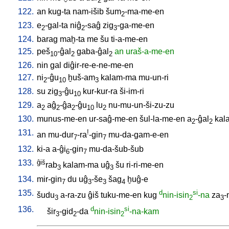
2
122.
an
kug-ta
nam-išib
šum
-ma-me-en
2
123.
e
-gal-ta
niĝ
-saĝ
zig
-ga-me-en
2
2
3
124.
barag
maḫ-ta
me
šu
ti-a-me-en
125.
peš
-ĝal
gaba-ĝal
an
uraš-a-me-en
10
2
2
126.
nin
gal
diĝir-re-e-ne-me-en
127.
ni
-ĝu
ḫuš-am
kalam-ma
mu-un-ri
2
10
3
128.
su
zig
-ĝu
kur-kur-ra
ši-im-ri
3
10
129.
a
aĝ
-ĝa
-ĝu
lu
nu-mu-un-ši-zu-zu
2
2
2
10
2
130.
munus-me-en
ur-saĝ-me-en
šul-la-me-en
a
-ĝal
kal
2
2
131.
!
an
mu-dur
-ra
-gin
mu-da-gam-e-en
7
7
132.
ki-a
a-ĝi
-gin
mu-da-šub-šub
6
7
133.
ĝiš
rab
kalam-ma
uĝ
šu
ri-ri-me-en
3
3
134.
mir-gin
du
uĝ
-še
šag
ḫuĝ-e
7
3
3
4
135.
d
si
šudu
a-ra-zu
ĝiš
tuku-me-en
kug
nin-isin
-na
za
-
3
2
3
136.
d
si
šir
-gid
-da
nin-isin
-na-kam
3
2
2