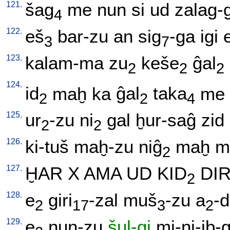
121.
šag
me
nun
si
ud
zalag-
4
122.
eš
bar-zu
an
sig
-ga
igi
3
7
123.
kalam-ma
zu
keše
ĝal
2
2
2
124.
id
maḫ
ka
ĝal
taka
me
2
2
4
125.
ur
-zu
ni
gal
ḫur-saĝ
zid
2
2
126.
ki-tuš
maḫ-zu
niĝ
maḫ
m
2
127.
ḪAR
X
AMA
UD
KID
DIR
2
128.
e
giri
-zal
muš
-zu
a
-
2
17
3
2
129.
e
nun-zu
šul-gi
mi-ni-ib-