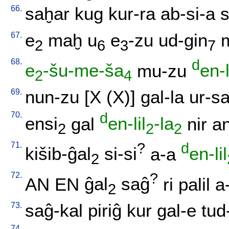
66.
saḫar
kug
kur-ra
ab-si-a
67.
e
maḫ
u
e
-zu
ud-gin
2
6
3
7
68.
d
e
-šu-me-ša
mu-zu
en-l
2
4
69.
nun-zu
[
X
(X)
]
gal-la
ur-s
70.
d
ensi
gal
en-lil
-la
nir
a
2
2
2
71.
?
d
kišib-ĝal
si-si
a-a
en-lil
2
72.
?
AN
EN
ĝal
saĝ
ri
palil
a
2
73.
saĝ-kal
piriĝ
kur
gal-e
tud
74.