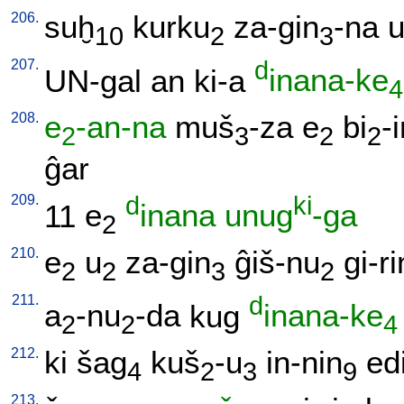
206.
suḫ
kurku
za-gin
-na
10
2
3
207.
d
UN-gal
an
ki-a
inana-ke
4
208.
e
-an-na
muš
-za
e
bi
-
2
3
2
2
ĝar
209.
d
ki
11
e
inana
unug
-ga
2
210.
e
u
za-gin
ĝiš-nu
gi-r
2
2
3
2
211.
d
a
-nu
-da
kug
inana-ke
2
2
4
212.
ki
šag
kuš
-u
in-nin
ed
4
2
3
9
213.