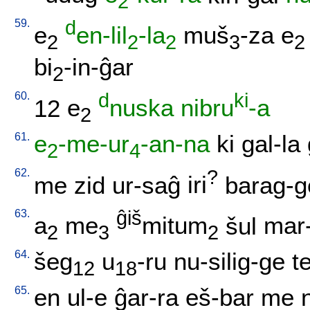
2
59.
d
e
en-lil
-la
muš
-za
e
2
2
2
3
2
bi
-in-ĝar
2
60.
d
ki
12
e
nuska
nibru
-a
2
61.
e
-me-ur
-an-na
ki
gal-la
2
4
62.
?
me
zid
ur-saĝ
iri
barag-g
63.
ĝiš
a
me
mitum
šul
mar
2
3
2
64.
šeg
u
-ru
nu-silig-ge
t
12
18
65.
en
ul-e
ĝar-ra
eš-bar
me