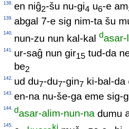
138.
en
niĝ
-šu
nu-gi
u
-e
am
2
4
6
139.
abgal
7-e
sig
nim-ta
šu
mu
140.
d
nun-zu
nun
kal-kal
asar-
141.
ur-saĝ
nun
gir
tud-da
n
15
be
2
142.
ud
du
-du
-gin
ki-bal-da
7
7
7
143.
en-na
nu-še-ga
eme
sig-
144.
d
asar-alim-nun-na
dumu
145.
ki