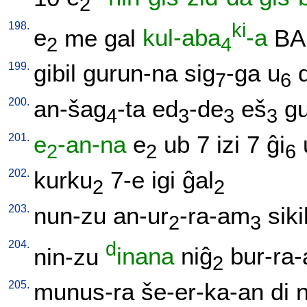
2
198.
ki
e
me
gal
kul-aba
-a
BA
2
4
199.
gibil
gurun-na
sig
-ga
u
7
6
200.
an-šag
-ta
ed
-de
eš
g
4
3
3
3
201.
e
-an-na
e
ub
7
izi
7
ĝi
2
2
6
202.
kurku
7-e
igi
ĝal
2
2
203.
nun-zu
an-ur
-ra-am
siki
2
3
204.
d
nin-zu
inana
niĝ
bur-ra
2
205.
munus-ra
še-er-ka-an
di
n