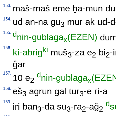
153.
maš-maš
eme
ḫa-mun
du
154.
ud
an-na
gu
mur
ak
ud-d
3
155.
d
nin-gublaga
(EZEN)
du
x
156.
ki
ki-abrig
muš
-za
e
bi
-
3
2
2
ĝar
157.
d
10
e
nin-gublaga
(EZE
2
x
158.
eš
agrun
gal
tur
-e
ri-a
3
3
159.
d
iri
ban
-da
su
-ra
-aĝ
s
3
3
2
2