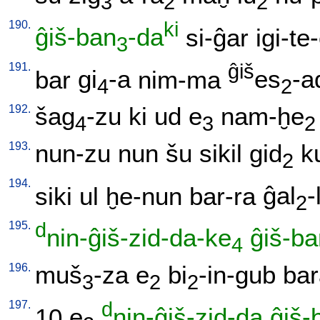
3
2
2
190.
ki
ĝiš-ban
-da
si-ĝar
igi-te
3
191.
ĝiš
bar
gi
-a
nim-ma
es
-a
4
2
192.
šag
-zu
ki
ud
e
nam-ḫe
4
3
2
193.
nun-zu
nun
šu
sikil
gid
k
2
194.
siki
ul
ḫe-nun
bar-ra
ĝal
-
2
195.
d
nin-ĝiš-zid-da-ke
ĝiš-ba
4
196.
muš
-za
e
bi
-in-gub
bar
3
2
2
197.
d
10
e
nin-ĝiš-zid-da
ĝiš-