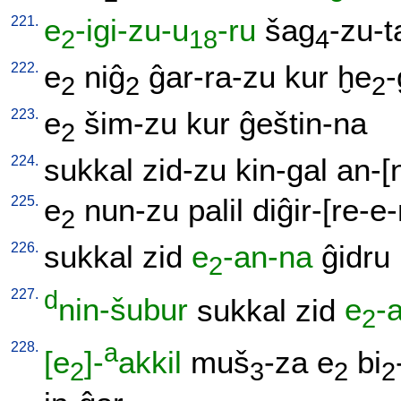
221.
e
-igi-zu-u
-ru
šag
-zu-t
2
18
4
222.
e
niĝ
ĝar-ra-zu
kur
ḫe
-
2
2
2
223.
e
šim-zu
kur
ĝeštin-na
2
224.
sukkal
zid-zu
kin-gal
an-[
225.
e
nun-zu
palil
diĝir-[re-e
2
226.
sukkal
zid
e
-an-na
ĝidru
2
227.
d
nin-šubur
sukkal
zid
e
-
2
228.
a
[e
]-
akkil
muš
-za
e
bi
2
3
2
2