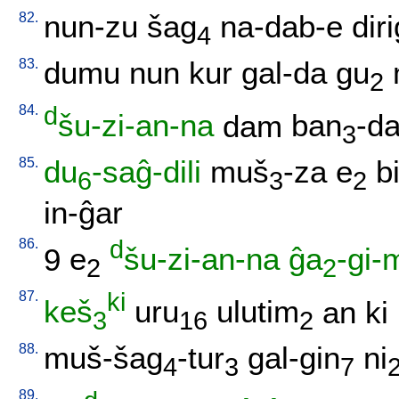
82.
nun-zu
šag
na-dab-e
diri
4
83.
dumu
nun
kur
gal-da
gu
2
84.
d
šu-zi-an-na
dam
ban
-d
3
85.
du
-saĝ-dili
muš
-za
e
b
6
3
2
in-ĝar
86.
d
9
e
šu-zi-an-na
ĝa
-gi-
2
2
87.
ki
keš
uru
ulutim
an
ki
3
16
2
88.
muš-šag
-tur
gal-gin
ni
4
3
7
89.