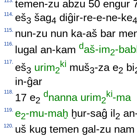
113.
temen-zu
abzu
50
engur
114.
eš
šag
diĝir-re-e-ne-ke
3
4
115.
nun-zu
nun
ka-aš
bar
me
116.
d
lugal
an-kam
aš-im
-bab
2
117.
ki
eš
urim
muš
-za
e
bi
3
2
3
2
in-ĝar
118.
d
ki
17
e
nanna
urim
-ma
2
2
119.
e
-mu-maḫ
ḫur-saĝ
il
an
2
2
120.
uš
kug
temen
gal-zu
nam