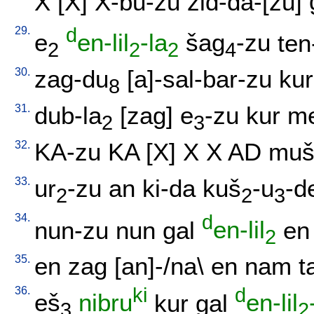
X
[
X
]
X-bu-zu
zid-da-[zu
]
29.
d
e
en-lil
-la
šag
-zu
ten
2
2
2
4
30.
zag-du
[
a]-sal-bar-zu
ku
8
31.
dub-la
[
zag
]
e
-zu
kur
me
2
3
32.
KA-zu
KA
[
X
]
X
X
AD
mu
33.
ur
-zu
an
ki-da
kuš
-u
-d
2
2
3
34.
d
nun-zu
nun
gal
en-lil
en
2
35.
en
zag
[
an]-/na
\
en
nam
t
36.
ki
d
eš
nibru
kur
gal
en-lil
3
2