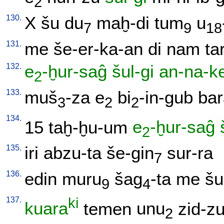
2
130.
X
šu
du
maḫ-di
tum
u
7
9
18
131.
me
še-er-ka-an
di
nam
ta
132.
e
-ḫur-saĝ
šul-gi
an-na-k
2
133.
muš
-za
e
bi
-in-gub
bar
3
2
2
134.
15
taḫ-ḫu-um
e
-ḫur-saĝ
2
135.
iri
abzu-ta
še-gin
sur-ra
7
136.
edin
muru
šag
-ta
me
šu
9
4
137.
ki
kuara
temen
unu
zid-z
2