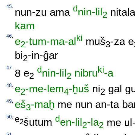
45.
d
nun-zu
ama
nin-lil
nital
2
kam
46.
ki
e
-tum-ma-al
muš
-za
e
2
3
bi
-in-ĝar
2
47.
d
ki
8
e
nin-lil
nibru
-a
2
2
48.
e
-me-lem
-ḫuš
ni
gal
g
2
4
2
49.
eš
-maḫ
me
nun
an-ta
ba
3
50.
e
d
šutum
en-lil
-la
me
ul
2
2
2
51.