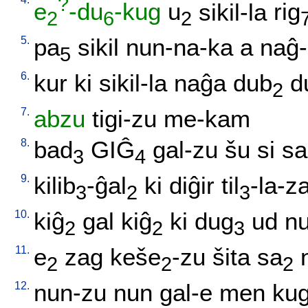
?
e
-du
-kug
u
sikil-la
rig
2
6
2
5.
pa
sikil
nun-na-ka
a
naĝ
5
6.
kur
ki
sikil-la
naĝa
dub
d
2
7.
abzu
tigi-zu
me-kam
8.
bad
GIĜ
gal-zu
šu
si
sa
3
4
9.
kilib
-ĝal
ki
diĝir
til
-la-z
3
2
3
10.
kiĝ
gal
kiĝ
ki
dug
ud
nu
2
2
3
11.
e
zag
keše
-zu
šita
sa
2
2
2
12.
nun-zu
nun
gal-e
men
ku