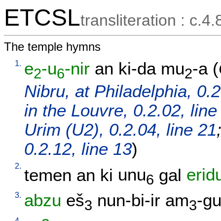
ETCSL
transliteration : c.4.
The temple hymns
1.
e
-u
-nir
an
ki-da
mu
-a
(
2
6
2
Nibru, at Philadelphia, 0.2
in the Louvre, 0.2.02, line
Urim (U2), 0.2.04, line 21
0.2.12, line 13
)
2.
temen
an
ki
unu
gal
erid
6
3.
abzu
eš
nun-bi-ir
am
-g
3
3
4.