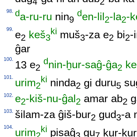
4
2
98.
d
d
a-ru-ru
nin
en-lil
-la
-k
9
2
2
99.
ki
e
keš
muš
-za
e
bi
-
2
3
3
2
2
ĝar
100.
d
13
e
nin-ḫur-saĝ-ĝa
ke
2
2
101.
ki
urim
ninda
gi
duru
su
2
2
5
102.
e
-kiš-nu-ĝal
amar
ab
g
2
2
2
103.
šilam-za
ĝiš-bur
gud
-a
2
3
104.
ki
urim
pisaĝ
gu
kur-kur
2
3
7