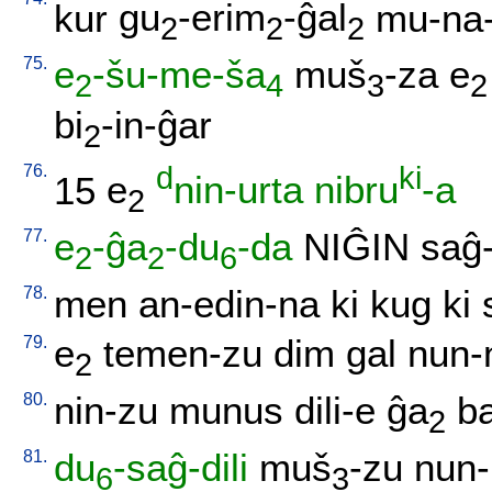
kur
gu
-erim
-ĝal
mu-na-
2
2
2
75.
e
-šu-me-ša
muš
-za
e
2
4
3
2
bi
-in-ĝar
2
76.
d
ki
15
e
nin-urta
nibru
-a
2
77.
e
-ĝa
-du
-da
NIĜIN
saĝ-
2
2
6
78.
men
an-edin-na
ki
kug
ki
79.
e
temen-zu
dim
gal
nun-
2
80.
nin-zu
munus
dili-e
ĝa
b
2
81.
du
-saĝ-dili
muš
-zu
nun
6
3