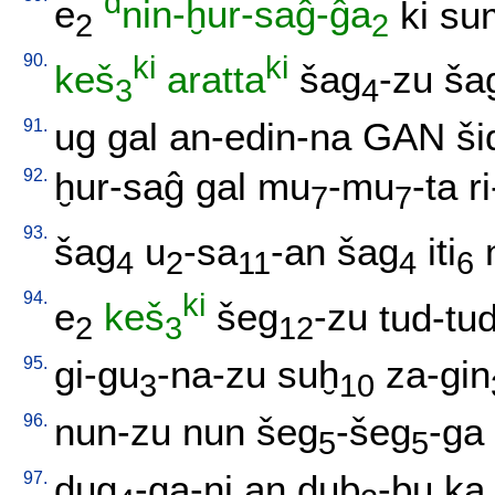
d
e
nin-ḫur-saĝ-ĝa
ki
su
2
2
90.
ki
ki
keš
aratta
šag
-zu
ša
3
4
91.
ug
gal
an-edin-na
GAN
ši
92.
ḫur-saĝ
gal
mu
-mu
-ta
r
7
7
93.
šag
u
-sa
-an
šag
iti
4
2
11
4
6
94.
ki
e
keš
šeg
-zu
tud-tu
2
3
12
95.
gi-gu
-na-zu
suḫ
za-gin
3
10
96.
nun-zu
nun
šeg
-šeg
-ga
5
5
97.
dug
-ga-ni
an
dub
-bu
ka