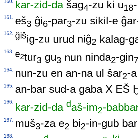
160.
kar-zid-da
šag
-zu
ki
u
4
18
161.
eš
ĝi
-par
-zu
sikil-e
ĝar
3
6
3
162.
ĝiš
ig-zu
urud
niĝ
kalag-g
2
163.
e
tur
gu
nun
ninda
-gin
2
3
3
2
164.
nun-zu
en
an-na
ul
šar
-a
2
165.
an-bar
sud-a
gaba
X
EŠ
166.
d
kar-zid-da
aš-im
-babba
2
167.
muš
-za
e
bi
-in-gub
bar
3
2
2
168.