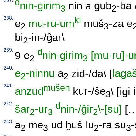
237.
d
nin-girim
nin
a
gub
-ba
3
2
238.
ki
e
mu-ru-um
muš
-za
e
2
3
bi
-in-/ĝar
\
2
239.
d
9
e
nin-girim
[mu-ru]-
2
3
240.
e
-ninnu
a
zid-/da
\ [
laga
2
2
241.
mušen
anzud
kur-/še
\ [
igi
i
3
242.
d
šar
-ur
nin-/ĝir
\-[su]
[
2
3
2
243.
a
me
ud
ḫuš
lu
-ra
su
-
2
3
2
3