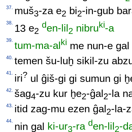
37.
muš
-za
e
bi
-in-gub
bar
3
2
2
38.
d
ki
13
e
en-lil
nibru
-a
2
2
39.
ki
tum-ma-al
me
nun-e
gal
40.
temen
šu-luḫ
sikil-zu
abz
41.
?
iri
ul
ĝiš-gi
gi
sumun
gi
ḫ
42.
šag
-zu
kur
ḫe
-ĝal
-la
n
4
2
2
43.
itid
zag-mu
ezen
ĝal
-la-
2
44.
d
nin
gal
ki-ur
-ra
en-lil
-d
3
2