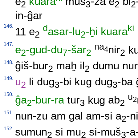
e
kuara
muš
-za
e
bi
2
3
2
2
in-ĝar
146.
d
ki
11
e
asar-lu
-ḫi
kuara
2
2
147.
na
e
-gud-du
-šar
nir
k
4
2
7
2
2
148.
ĝiš-bur
maḫ
il
dumu
nu
2
2
149.
u
li
dug
-bi
kug
dug
-ba
2
3
3
150.
u
ĝa
-bur-ra
tur
kug
ab
2
2
3
2
151.
nun-zu
am
gal
am-si
a
-n
2
152.
sumun
si
mu
si-muš
-a
2
2
3