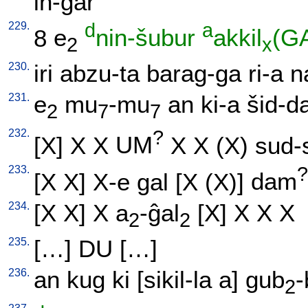
in-ĝar
229.
d
a
8
e
nin-šubur
akkil
(G
2
x
230.
iri
abzu-ta
barag-ga
ri-a
n
231.
e
mu
-mu
an
ki-a
šid-d
2
7
7
232.
?
[
X
]
X
X
UM
X
X
(X)
sud-
233.
?
[
X
X
]
X-e
gal
[
X
(X)
]
dam
234.
[
X
X
]
X
a
-ĝal
[
X
]
X
X
X
2
2
235.
[
…
]
DU
[
…
]
236.
an
kug
ki
[
sikil-la
a
]
gub
-
2