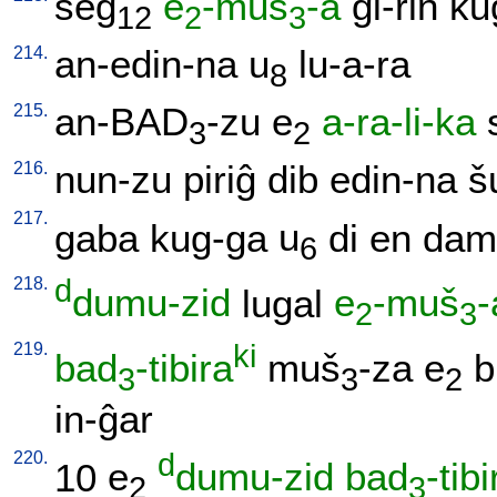
šeg
e
-muš
-a
gi-rin
ku
12
2
3
214.
an-edin-na
u
lu-a-ra
8
215.
an-BAD
-zu
e
a-ra-li-ka
3
2
216.
nun-zu
piriĝ
dib
edin-na
š
217.
gaba
kug-ga
u
di
en
dam
6
218.
d
dumu-zid
lugal
e
-muš
-
2
3
219.
ki
bad
-tibira
muš
-za
e
b
3
3
2
in-ĝar
220.
d
10
e
dumu-zid
bad
-tibi
2
3