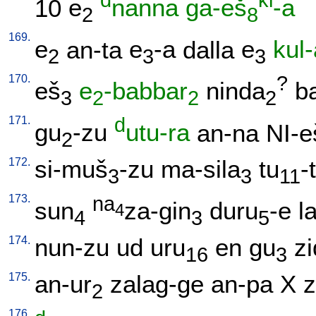
d
ki
10
e
nanna
ga-eš
-a
2
8
169.
e
an-ta
e
-a
dalla
e
kul
2
3
3
170.
?
eš
e
-babbar
ninda
b
3
2
2
2
171.
d
gu
-zu
utu-ra
an-na
NI-e
2
172.
si-muš
-zu
ma-sila
tu
-
3
3
11
173.
na
sun
za-gin
duru
-e
l
4
4
3
5
174.
nun-zu
ud
uru
en
gu
zi
16
3
175.
an-ur
zalag-ge
an-pa
X
z
2
176.