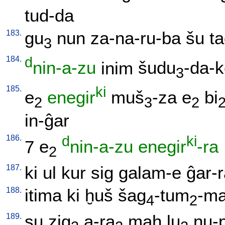
tud-da
183.
gu
nun
za-na-ru-ba
šu
t
3
184.
d
nin-a-zu
inim
šudu
-da-
3
185.
ki
e
enegir
muš
-za
e
bi
2
3
2
in-ĝar
186.
d
ki
7
e
nin-a-zu
enegir
-ra
2
187.
ki
ul
kur
sig
galam-e
ĝar-
188.
itima
ki
ḫuš
šag
-tum
-m
4
2
189.
su
zig
a-ra
maḫ
lu
nu-