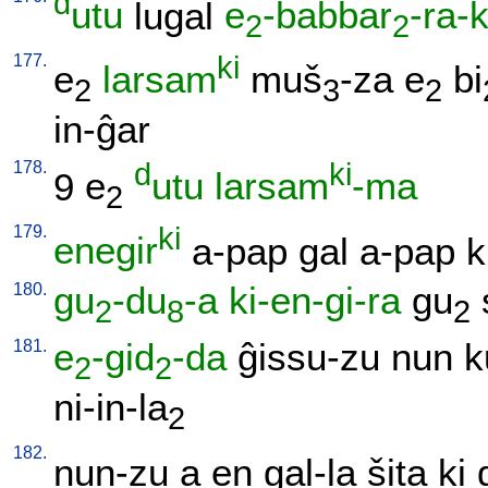
d
utu
lugal
e
-babbar
-ra-
2
2
177.
ki
e
larsam
muš
-za
e
bi
2
3
2
in-ĝar
178.
d
ki
9
e
utu
larsam
-ma
2
179.
ki
enegir
a-pap
gal
a-pap
k
180.
gu
-du
-a
ki-en-gi-ra
gu
2
8
2
181.
e
-gid
-da
ĝissu-zu
nun
k
2
2
ni-in-la
2
182.
nun-zu
a
en
gal-la
šita
ki