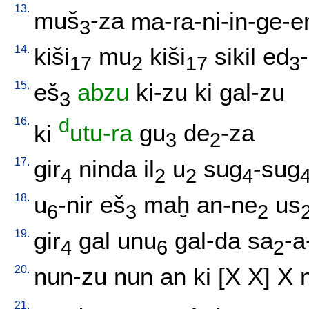
13.
muš
-za
ma-ra-ni-in-ge-e
3
14.
kiši
mu
kiši
sikil
ed
17
2
17
3
15.
eš
abzu
ki-zu
ki
gal-zu
3
16.
d
ki
utu-ra
gu
de
-za
3
2
17.
gir
ninda
il
u
sug
-sug
4
2
2
4
18.
u
-nir
eš
maḫ
an-ne
us
6
3
2
19.
gir
gal
unu
gal-da
sa
-a
4
6
2
20.
nun-zu
nun
an
ki
[
X
X
]
X
21.