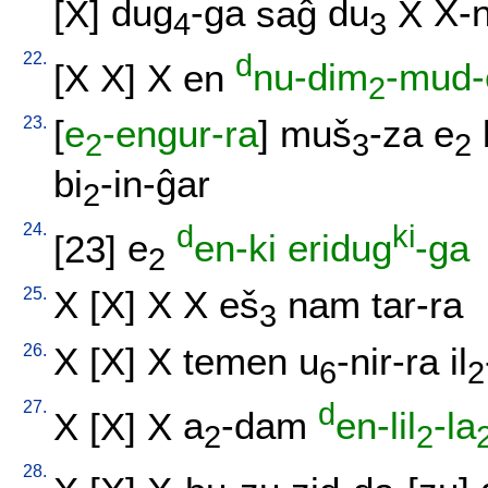
[
X
]
dug
-ga
saĝ
du
X
X-n
4
3
22.
d
[
X
X
]
X
en
nu-dim
-mud-
2
23.
[
e
-engur-ra
]
muš
-za
e
2
3
2
bi
-in-ĝar
2
24.
d
ki
[
23
]
e
en-ki
eridug
-ga
2
25.
X
[
X
]
X
X
eš
nam
tar-ra
3
26.
X
[
X
]
X
temen
u
-nir-ra
il
6
2
27.
d
X
[
X
]
X
a
-dam
en-lil
-la
2
2
28.