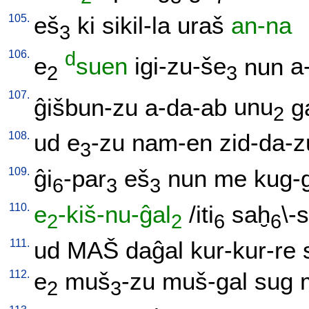
105.
eš
ki
sikil-la
uraš
an-na
3
106.
d
e
suen
igi-zu-še
nun
a
2
3
107.
ĝišbun-zu
a-da-ab
unu
g
2
108.
ud
e
-zu
nam-en
zid-da-z
3
109.
ĝi
-par
eš
nun
me
kug-
6
3
3
110.
e
-kiš-nu-ĝal
/
iti
saḫ
\-
2
2
6
6
111.
ud
MAŠ
daĝal
kur-kur-re
112.
e
muš
-zu
muš-gal
sug
2
3