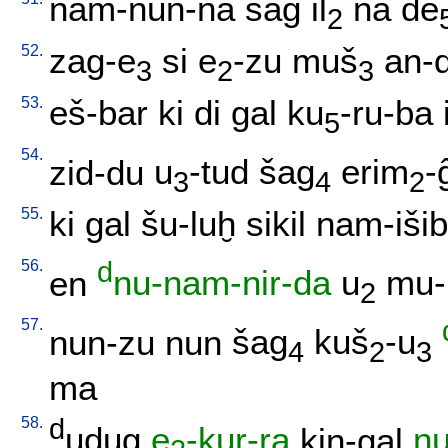
nam-nun-na
saĝ
il
na
de
2
52.
zag-e
si
e
-zu
muš
an-
3
2
3
53.
eš-bar
ki
di
gal
ku
-ru-ba
5
54.
zid-du
u
-tud
šag
erim
-
3
4
2
55.
ki
gal
šu-luḫ
sikil
nam-išib
56.
d
en
nu-nam-nir-da
u
mu-
2
57.
nun-zu
nun
šag
kuš
-u
4
2
3
ma
58.
d
udug
e
-kur-ra
kin-gal
n