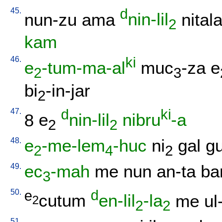
45.
d
nun-zu
ama
nin-lil
nital
2
kam
46.
ki
e
-tum-ma-al
muc
-za
e
2
3
bi
-in-jar
2
47.
d
ki
8
e
nin-lil
nibru
-a
2
2
48.
e
-me-lem
-huc
ni
gal
g
2
4
2
49.
ec
-mah
me
nun
an-ta
ba
3
50.
e
d
cutum
en-lil
-la
me
ul
2
2
2
51.