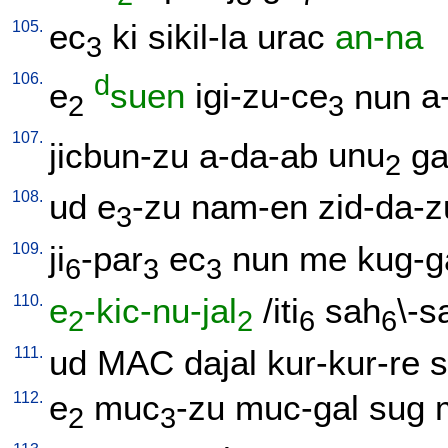
105.
ec
ki
sikil-la
urac
an-na
3
106.
d
e
suen
igi-zu-ce
nun
a
2
3
107.
jicbun-zu
a-da-ab
unu
ga
2
108.
ud
e
-zu
nam-en
zid-da-z
3
109.
ji
-par
ec
nun
me
kug-g
6
3
3
110.
e
-kic-nu-jal
/
iti
sah
\-s
2
2
6
6
111.
ud
MAC
dajal
kur-kur-re
s
112.
e
muc
-zu
muc-gal
sug
2
3