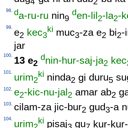
4
2
98.
d
d
a-ru-ru
nin
en-lil
-la
-k
9
2
2
99.
ki
e
kec
muc
-za
e
bi
-
2
3
3
2
2
jar
100.
d
13
e
nin-hur-saj-ja
kec
2
2
101.
ki
urim
ninda
gi
duru
su
2
2
5
102.
e
-kic-nu-jal
amar
ab
ga
2
2
2
103.
cilam-za
jic-bur
gud
-a
n
2
3
104.
ki
urim
pisaj
gu
kur-kur
2
3
7