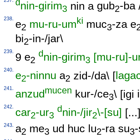
237.
d
nin-girim
nin
a
gub
-ba
3
2
238.
ki
e
mu-ru-um
muc
-za
e
2
3
bi
-in-/jar
\
2
239.
d
9
e
nin-girim
[mu-ru]-
2
3
240.
e
-ninnu
a
zid-/da
\ [
laga
2
2
241.
mucen
anzud
kur-/ce
\ [
igi
i
3
242.
d
car
-ur
nin-/jir
\-[su]
[
...
2
3
2
243.
a
me
ud
huc
lu
-ra
su
-
2
3
2
3