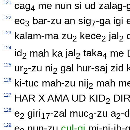
121.
cag
me
nun
si
ud
zalag-
4
122.
ec
bar-zu
an
sig
-ga
igi
3
7
123.
kalam-ma
zu
kece
jal
2
2
2
124.
id
mah
ka
jal
taka
me
2
2
4
125.
ur
-zu
ni
gal
hur-saj
zid
2
2
126.
ki-tuc
mah-zu
nij
mah
m
2
127.
HAR
X
AMA
UD
KID
DIR
2
128.
e
giri
-zal
muc
-zu
a
-
2
17
3
2
129.
e
nun-zu
cul-gi
mi-ni-ib-