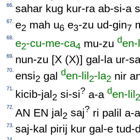
66.
sahar
kug
kur-ra
ab-si-a
s
67.
e
mah
u
e
-zu
ud-gin
2
6
3
7
68.
d
e
-cu-me-ca
mu-zu
en-l
2
4
69.
nun-zu
[
X
(X)
]
gal-la
ur-sa
70.
d
ensi
gal
en-lil
-la
nir
a
2
2
2
71.
?
d
kicib-jal
si-si
a-a
en-lil
2
72.
?
AN
EN
jal
saj
ri
palil
a-
2
73.
saj-kal
pirij
kur
gal-e
tud-
74.