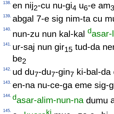
138.
en
nij
-cu
nu-gi
u
-e
am
2
4
6
139.
abgal
7-e
sig
nim-ta
cu
mu
140.
d
nun-zu
nun
kal-kal
asar-
141.
ur-saj
nun
gir
tud-da
ne
15
be
2
142.
ud
du
-du
-gin
ki-bal-da
7
7
7
143.
en-na
nu-ce-ga
eme
sig-
144.
d
asar-alim-nun-na
dumu
145.
ki