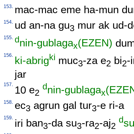
153.
mac-mac
eme
ha-mun
du
154.
ud
an-na
gu
mur
ak
ud-d
3
155.
d
nin-gublaga
(EZEN)
du
x
156.
ki
ki-abrig
muc
-za
e
bi
-
3
2
2
jar
157.
d
10
e
nin-gublaga
(EZE
2
x
158.
ec
agrun
gal
tur
-e
ri-a
3
3
159.
d
iri
ban
-da
su
-ra
-aj
s
3
3
2
2