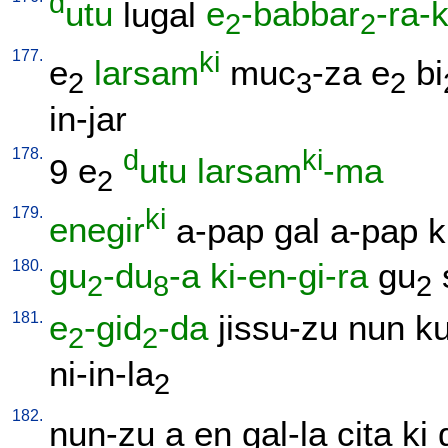
d
utu
lugal
e
-babbar
-ra-
2
2
177.
ki
e
larsam
muc
-za
e
bi
2
3
2
in-jar
178.
d
ki
9
e
utu
larsam
-ma
2
179.
ki
enegir
a-pap
gal
a-pap
k
180.
gu
-du
-a
ki-en-gi-ra
gu
2
8
2
181.
e
-gid
-da
jissu-zu
nun
ku
2
2
ni-in-la
2
182.
nun-zu
a
en
gal-la
cita
ki