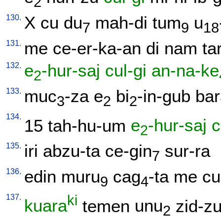
2
130.
X
cu
du
mah-di
tum
u
7
9
18
131.
me
ce-er-ka-an
di
nam
ta
132.
e
-hur-saj
cul-gi
an-na-ke
2
133.
muc
-za
e
bi
-in-gub
bar
3
2
2
134.
15
tah-hu-um
e
-hur-saj
c
2
135.
iri
abzu-ta
ce-gin
sur-ra
7
136.
edin
muru
cag
-ta
me
cu
9
4
137.
ki
kuara
temen
unu
zid-z
2