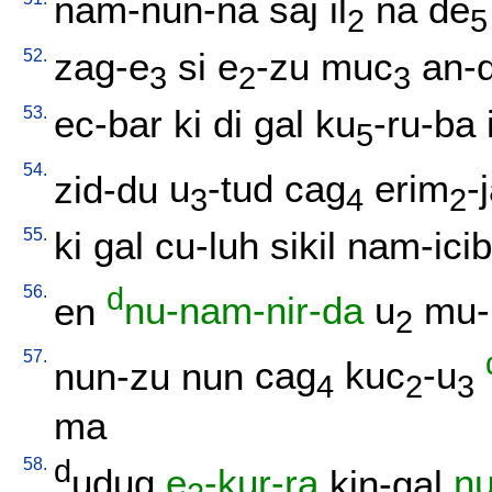
nam-nun-na
saj
il
na
de
2
5
52.
zag-e
si
e
-zu
muc
an-
3
2
3
53.
ec-bar
ki
di
gal
ku
-ru-ba
5
54.
zid-du
u
-tud
cag
erim
-
3
4
2
55.
ki
gal
cu-luh
sikil
nam-icib
56.
d
en
nu-nam-nir-da
u
mu-
2
57.
nun-zu
nun
cag
kuc
-u
4
2
3
ma
58.
d
udug
e
-kur-ra
kin-gal
n