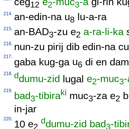
ceg
e
-muc
-a
gi-rin
ku
12
2
3
214.
an-edin-na
u
lu-a-ra
8
215.
an-BAD
-zu
e
a-ra-li-ka
3
2
216.
nun-zu
pirij
dib
edin-na
c
217.
gaba
kug-ga
u
di
en
dam
6
218.
d
dumu-zid
lugal
e
-muc
-
2
3
219.
ki
bad
-tibira
muc
-za
e
b
3
3
2
in-jar
220.
d
10
e
dumu-zid
bad
-tibi
2
3