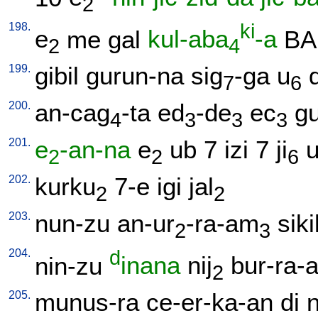
2
198.
ki
e
me
gal
kul-aba
-a
BA
2
4
199.
gibil
gurun-na
sig
-ga
u
7
6
200.
an-cag
-ta
ed
-de
ec
g
4
3
3
3
201.
e
-an-na
e
ub
7
izi
7
ji
2
2
6
202.
kurku
7-e
igi
jal
2
2
203.
nun-zu
an-ur
-ra-am
siki
2
3
204.
d
nin-zu
inana
nij
bur-ra-
2
205.
munus-ra
ce-er-ka-an
di
n