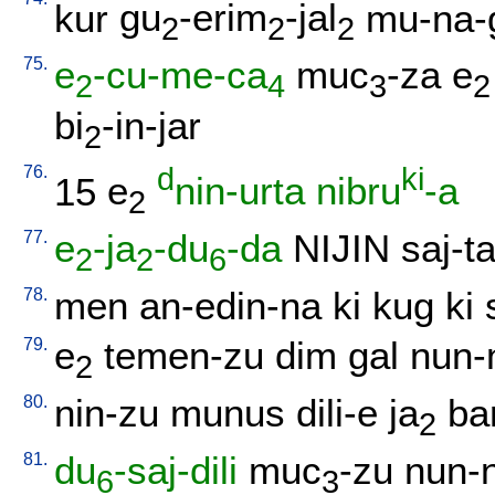
kur
gu
-erim
-jal
mu-na-g
2
2
2
75.
e
-cu-me-ca
muc
-za
e
2
4
3
2
bi
-in-jar
2
76.
d
ki
15
e
nin-urta
nibru
-a
2
77.
e
-ja
-du
-da
NIJIN
saj-t
2
2
6
78.
men
an-edin-na
ki
kug
ki
79.
e
temen-zu
dim
gal
nun-
2
80.
nin-zu
munus
dili-e
ja
ba
2
81.
du
-saj-dili
muc
-zu
nun-
6
3