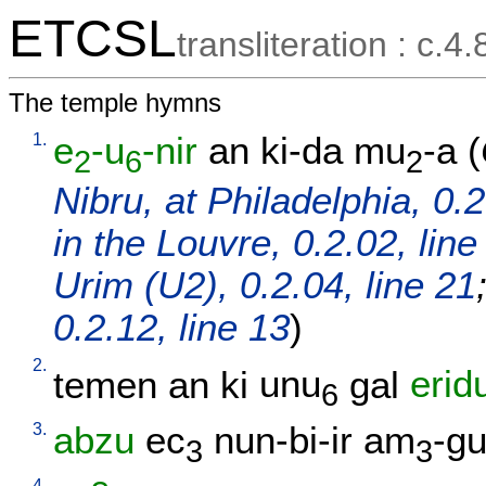
ETCSL
transliteration : c.4.
The temple hymns
1.
e
-u
-nir
an
ki-da
mu
-a
(
2
6
2
Nibru, at Philadelphia, 0.2
in the Louvre, 0.2.02, line
Urim (U2), 0.2.04, line 21
0.2.12, line 13
)
2.
temen
an
ki
unu
gal
erid
6
3.
abzu
ec
nun-bi-ir
am
-g
3
3
4.