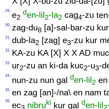
X
[
X
]
X-bu-zu
zid-da-[zu
]
29.
d
e
en-lil
-la
cag
-zu
ten
2
2
2
4
30.
zag-du
[
a]-sal-bar-zu
ku
8
31.
dub-la
[
zag
]
e
-zu
kur
me
2
3
32.
KA-zu
KA
[
X
]
X
X
AD
mu
33.
ur
-zu
an
ki-da
kuc
-u
-d
2
2
3
34.
d
nun-zu
nun
gal
en-lil
en
2
35.
en
zag
[
an]-/na
\
en
nam
t
36.
ki
d
ec
nibru
kur
gal
en-lil
3
2