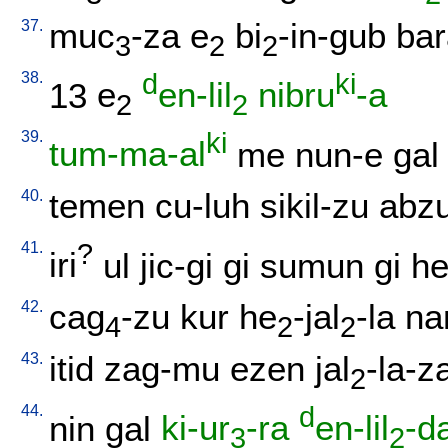
37.
muc
-za
e
bi
-in-gub
bar
3
2
2
38.
d
ki
13
e
en-lil
nibru
-a
2
2
39.
ki
tum-ma-al
me
nun-e
gal
40.
temen
cu-luh
sikil-zu
abz
41.
?
iri
ul
jic-gi
gi
sumun
gi
he
42.
cag
-zu
kur
he
-jal
-la
na
4
2
2
43.
itid
zag-mu
ezen
jal
-la-z
2
44.
d
nin
gal
ki-ur
-ra
en-lil
-d
3
2