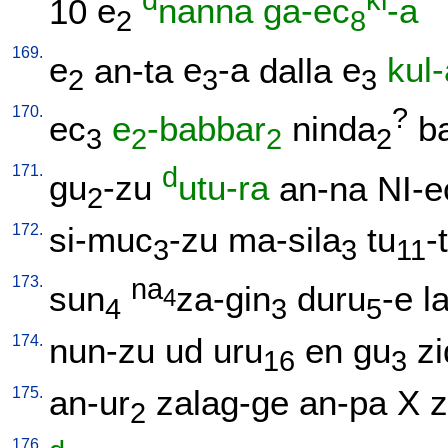
d
ki
10
e
nanna
ga-ec
-a
2
8
169.
e
an-ta
e
-a
dalla
e
kul
2
3
3
170.
?
ec
e
-babbar
ninda
b
3
2
2
2
171.
d
gu
-zu
utu-ra
an-na
NI-e
2
172.
si-muc
-zu
ma-sila
tu
-
3
3
11
173.
na
sun
za-gin
duru
-e
l
4
4
3
5
174.
nun-zu
ud
uru
en
gu
zi
16
3
175.
an-ur
zalag-ge
an-pa
X
z
2
176.