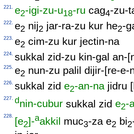
221.
e
-igi-zu-u
-ru
cag
-zu-t
2
18
4
222.
e
nij
jar-ra-zu
kur
he
-g
2
2
2
223.
e
cim-zu
kur
jectin-na
2
224.
sukkal
zid-zu
kin-gal
an-[
225.
e
nun-zu
palil
dijir-[re-e-
2
226.
sukkal
zid
e
-an-na
jidru
[
2
227.
d
nin-cubur
sukkal
zid
e
-
2
228.
a
[e
]-
akkil
muc
-za
e
bi
2
3
2
2