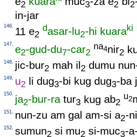
e
kuara
muc
-za
e
bi
2
3
2
2
in-jar
146.
d
ki
11
e
asar-lu
-hi
kuara
2
2
147.
na
e
-gud-du
-car
nir
k
4
2
7
2
2
148.
jic-bur
mah
il
dumu
nun
2
2
149.
u
li
dug
-bi
kug
dug
-ba
2
3
3
150.
u
ja
-bur-ra
tur
kug
ab
2
2
3
2
151.
nun-zu
am
gal
am-si
a
-n
2
152.
sumun
si
mu
si-muc
-a
2
2
3