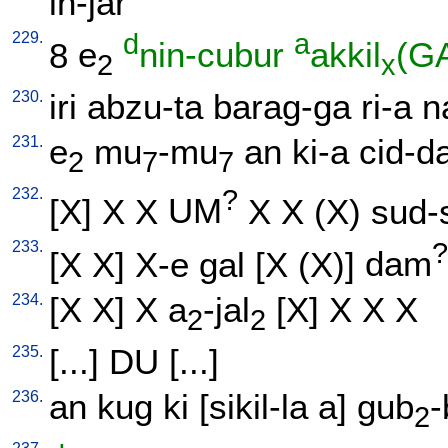
in-jar
229.
d
a
8
e
nin-cubur
akkil
(G
2
x
230.
iri
abzu-ta
barag-ga
ri-a
n
231.
e
mu
-mu
an
ki-a
cid-d
2
7
7
232.
?
[
X
]
X
X
UM
X
X
(X)
sud-
233.
?
[
X
X
]
X-e
gal
[
X
(X)
]
dam
234.
[
X
X
]
X
a
-jal
[
X
]
X
X
X
2
2
235.
[
...
]
DU
[
...
]
236.
an
kug
ki
[
sikil-la
a
]
gub
-
2