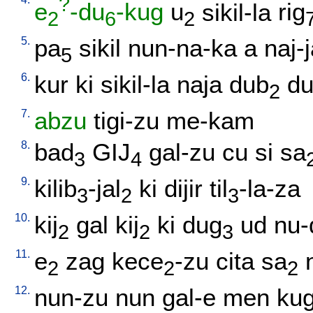
?
e
-du
-kug
u
sikil-la
rig
2
6
2
5.
pa
sikil
nun-na-ka
a
naj-
5
6.
kur
ki
sikil-la
naja
dub
d
2
7.
abzu
tigi-zu
me-kam
8.
bad
GIJ
gal-zu
cu
si
sa
3
4
9.
kilib
-jal
ki
dijir
til
-la-za
3
2
3
10.
kij
gal
kij
ki
dug
ud
nu-
2
2
3
11.
e
zag
kece
-zu
cita
sa
2
2
2
12.
nun-zu
nun
gal-e
men
ku