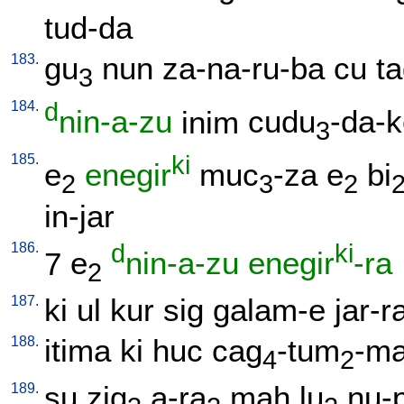
tud-da
183.
gu
nun
za-na-ru-ba
cu
t
3
184.
d
nin-a-zu
inim
cudu
-da-
3
185.
ki
e
enegir
muc
-za
e
bi
2
3
2
in-jar
186.
d
ki
7
e
nin-a-zu
enegir
-ra
2
187.
ki
ul
kur
sig
galam-e
jar-r
188.
itima
ki
huc
cag
-tum
-m
4
2
189.
su
zig
a-ra
mah
lu
nu-