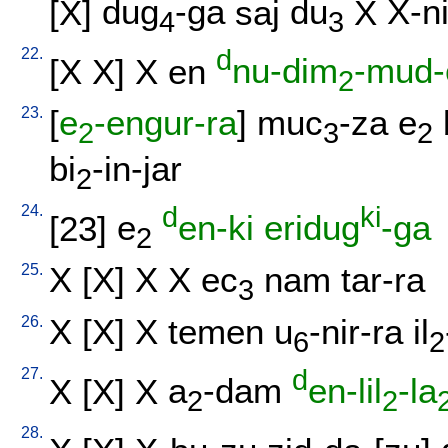
[
X
]
dug
-ga
saj
du
X
X-n
4
3
22.
d
[
X
X
]
X
en
nu-dim
-mud-
2
23.
[
e
-engur-ra
]
muc
-za
e
2
3
2
bi
-in-jar
2
24.
d
ki
[
23
]
e
en-ki
eridug
-ga
2
25.
X
[
X
]
X
X
ec
nam
tar-ra
3
26.
X
[
X
]
X
temen
u
-nir-ra
il
6
2
27.
d
X
[
X
]
X
a
-dam
en-lil
-la
2
2
28.