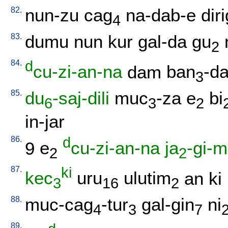
82.
nun-zu
cag
na-dab-e
diri
4
83.
dumu
nun
kur
gal-da
gu
2
84.
d
cu-zi-an-na
dam
ban
-d
3
85.
du
-saj-dili
muc
-za
e
bi
6
3
2
in-jar
86.
d
9
e
cu-zi-an-na
ja
-gi-
2
2
87.
ki
kec
uru
ulutim
an
ki
3
16
2
88.
muc-cag
-tur
gal-gin
ni
4
3
7
89.