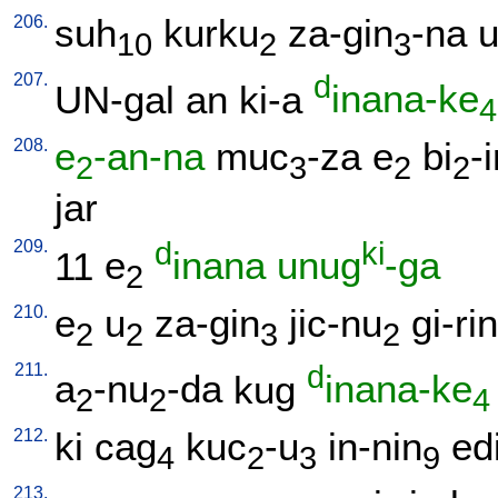
206.
suh
kurku
za-gin
-na
10
2
3
207.
d
UN-gal
an
ki-a
inana-ke
4
208.
e
-an-na
muc
-za
e
bi
-
2
3
2
2
jar
209.
d
ki
11
e
inana
unug
-ga
2
210.
e
u
za-gin
jic-nu
gi-ri
2
2
3
2
211.
d
a
-nu
-da
kug
inana-ke
2
2
4
212.
ki
cag
kuc
-u
in-nin
ed
4
2
3
9
213.