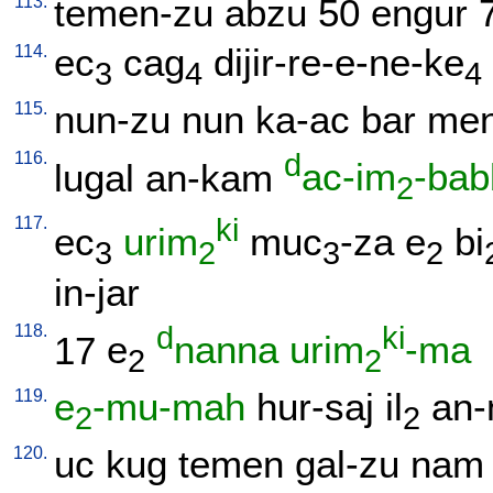
113.
temen-zu
abzu
50
engur
114.
ec
cag
dijir-re-e-ne-ke
3
4
4
115.
nun-zu
nun
ka-ac
bar
me
116.
d
lugal
an-kam
ac-im
-bab
2
117.
ki
ec
urim
muc
-za
e
bi
3
2
3
2
in-jar
118.
d
ki
17
e
nanna
urim
-ma
2
2
119.
e
-mu-mah
hur-saj
il
an-
2
2
120.
uc
kug
temen
gal-zu
nam