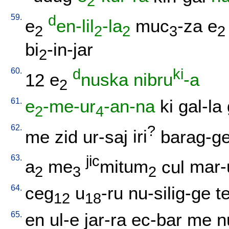
2
59.
d
e
en-lil
-la
muc
-za
e
2
2
2
3
2
bi
-in-jar
2
60.
d
ki
12
e
nuska
nibru
-a
2
61.
e
-me-ur
-an-na
ki
gal-la
2
4
62.
?
me
zid
ur-saj
iri
barag-g
63.
jic
a
me
mitum
cul
mar-
2
3
2
64.
ceg
u
-ru
nu-silig-ge
t
12
18
65.
en
ul-e
jar-ra
ec-bar
me
n