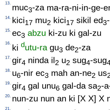
13.
muc
-za
ma-ra-ni-in-ge-e
3
14.
kici
mu
kici
sikil
ed
17
2
17
3
15.
ec
abzu
ki-zu
ki
gal-zu
3
16.
d
ki
utu-ra
gu
de
-za
3
2
17.
gir
ninda
il
u
sug
-sug
4
2
2
4
18.
u
-nir
ec
mah
an-ne
us
6
3
2
19.
gir
gal
unu
gal-da
sa
-a
4
6
2
20.
nun-zu
nun
an
ki
[
X
X
]
X
21.