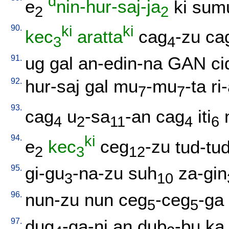
d
e
nin-hur-saj-ja
ki
sumu
2
2
90.
ki
ki
kec
aratta
cag
-zu
ca
3
4
91.
ug
gal
an-edin-na
GAN
ci
92.
hur-saj
gal
mu
-mu
-ta
ri
7
7
93.
cag
u
-sa
-an
cag
iti
4
2
11
4
6
94.
ki
e
kec
ceg
-zu
tud-tu
2
3
12
95.
gi-gu
-na-zu
suh
za-gin
3
10
96.
nun-zu
nun
ceg
-ceg
-ga
5
5
97.
dug
-ga-ni
an
dub
-bu
ka