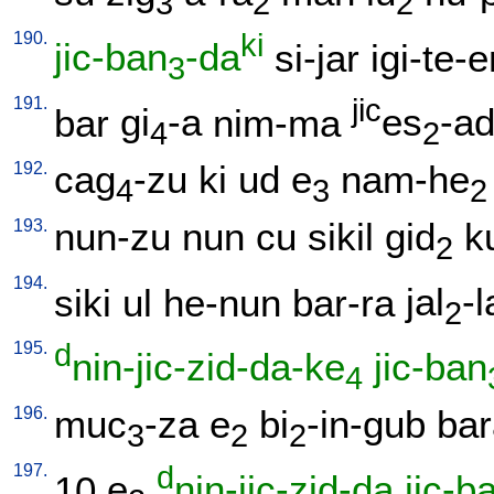
3
2
2
190.
ki
jic-ban
-da
si-jar
igi-te-e
3
191.
jic
bar
gi
-a
nim-ma
es
-ad
4
2
192.
cag
-zu
ki
ud
e
nam-he
4
3
2
193.
nun-zu
nun
cu
sikil
gid
k
2
194.
siki
ul
he-nun
bar-ra
jal
-l
2
195.
d
nin-jic-zid-da-ke
jic-ban
4
196.
muc
-za
e
bi
-in-gub
bar
3
2
2
197.
d
10
e
nin-jic-zid-da
jic-b