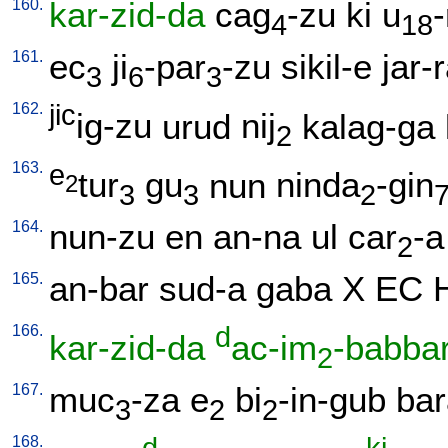
160.
kar-zid-da
cag
-zu
ki
u
4
18
161.
ec
ji
-par
-zu
sikil-e
jar-
3
6
3
162.
jic
ig-zu
urud
nij
kalag-ga
2
163.
e
tur
gu
nun
ninda
-gin
2
3
3
2
164.
nun-zu
en
an-na
ul
car
-a
2
165.
an-bar
sud-a
gaba
X
EC
166.
d
kar-zid-da
ac-im
-babba
2
167.
muc
-za
e
bi
-in-gub
bar
3
2
2
168.