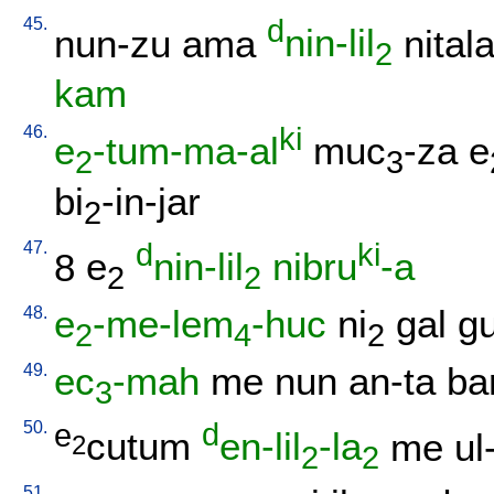
45.
d
nun-zu
ama
nin-lil
nital
2
kam
46.
ki
e
-tum-ma-al
muc
-za
e
2
3
bi
-in-jar
2
47.
d
ki
8
e
nin-lil
nibru
-a
2
2
48.
e
-me-lem
-huc
ni
gal
g
2
4
2
49.
ec
-mah
me
nun
an-ta
ba
3
50.
e
d
cutum
en-lil
-la
me
ul
2
2
2
51.