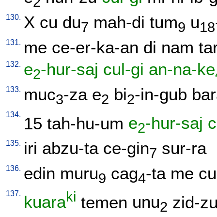
2
130.
X
cu
du
mah-di
tum
u
7
9
18
131.
me
ce-er-ka-an
di
nam
ta
132.
e
-hur-saj
cul-gi
an-na-ke
2
133.
muc
-za
e
bi
-in-gub
bar
3
2
2
134.
15
tah-hu-um
e
-hur-saj
c
2
135.
iri
abzu-ta
ce-gin
sur-ra
7
136.
edin
muru
cag
-ta
me
cu
9
4
137.
ki
kuara
temen
unu
zid-z
2