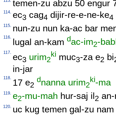
113.
temen-zu
abzu
50
engur
114.
ec
cag
dijir-re-e-ne-ke
3
4
4
115.
nun-zu
nun
ka-ac
bar
me
116.
d
lugal
an-kam
ac-im
-bab
2
117.
ki
ec
urim
muc
-za
e
bi
3
2
3
2
in-jar
118.
d
ki
17
e
nanna
urim
-ma
2
2
119.
e
-mu-mah
hur-saj
il
an-
2
2
120.
uc
kug
temen
gal-zu
nam