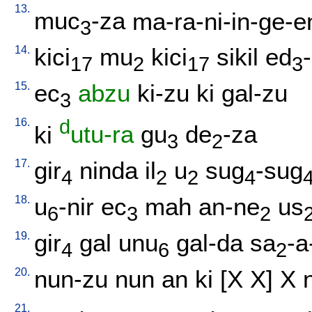
13.
muc
-za
ma-ra-ni-in-ge-e
3
14.
kici
mu
kici
sikil
ed
17
2
17
3
15.
ec
abzu
ki-zu
ki
gal-zu
3
16.
d
ki
utu-ra
gu
de
-za
3
2
17.
gir
ninda
il
u
sug
-sug
4
2
2
4
18.
u
-nir
ec
mah
an-ne
us
6
3
2
19.
gir
gal
unu
gal-da
sa
-a
4
6
2
20.
nun-zu
nun
an
ki
[
X
X
]
X
21.