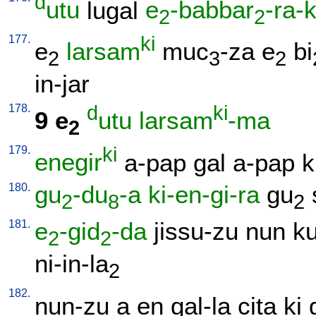
d
utu
lugal
e
-babbar
-ra-
2
2
177.
ki
e
larsam
muc
-za
e
bi
2
3
2
in-jar
178.
d
ki
9
e
utu
larsam
-ma
2
179.
ki
enegir
a-pap
gal
a-pap
k
180.
gu
-du
-a
ki-en-gi-ra
gu
2
8
2
181.
e
-gid
-da
jissu-zu
nun
ku
2
2
ni-in-la
2
182.
nun-zu
a
en
gal-la
cita
ki