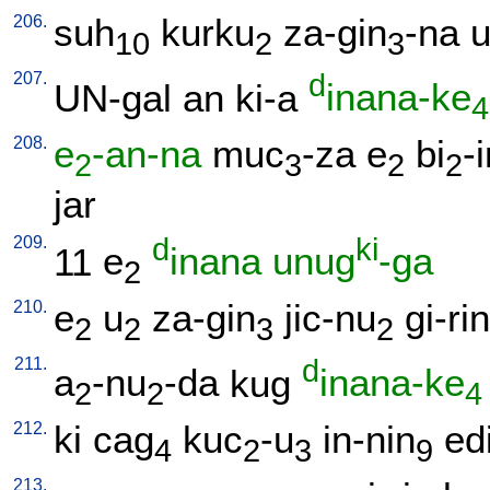
206.
suh
kurku
za-gin
-na
10
2
3
207.
d
UN-gal
an
ki-a
inana-ke
4
208.
e
-an-na
muc
-za
e
bi
-
2
3
2
2
jar
209.
d
ki
11
e
inana
unug
-ga
2
210.
e
u
za-gin
jic-nu
gi-ri
2
2
3
2
211.
d
a
-nu
-da
kug
inana-ke
2
2
4
212.
ki
cag
kuc
-u
in-nin
ed
4
2
3
9
213.