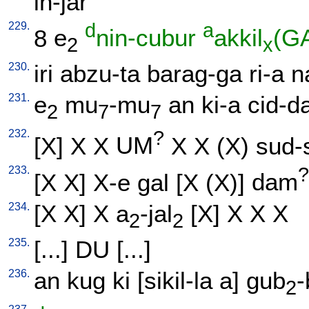
in-jar
229.
d
a
8
e
nin-cubur
akkil
(G
2
x
230.
iri
abzu-ta
barag-ga
ri-a
n
231.
e
mu
-mu
an
ki-a
cid-d
2
7
7
232.
?
[
X
]
X
X
UM
X
X
(X)
sud-
233.
?
[
X
X
]
X-e
gal
[
X
(X)
]
dam
234.
[
X
X
]
X
a
-jal
[
X
]
X
X
X
2
2
235.
[
...
]
DU
[
...
]
236.
an
kug
ki
[
sikil-la
a
]
gub
-
2