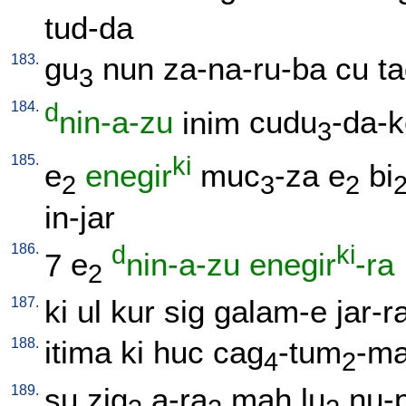
tud-da
183.
gu
nun
za-na-ru-ba
cu
t
3
184.
d
nin-a-zu
inim
cudu
-da-
3
185.
ki
e
enegir
muc
-za
e
bi
2
3
2
in-jar
186.
d
ki
7
e
nin-a-zu
enegir
-ra
2
187.
ki
ul
kur
sig
galam-e
jar-r
188.
itima
ki
huc
cag
-tum
-m
4
2
189.
su
zig
a-ra
mah
lu
nu-