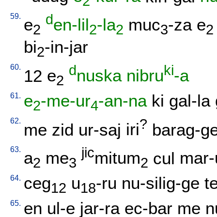
2
59.
d
e
en-lil
-la
muc
-za
e
2
2
2
3
2
bi
-in-jar
2
60.
d
ki
12
e
nuska
nibru
-a
2
61.
e
-me-ur
-an-na
ki
gal-la
2
4
62.
?
me
zid
ur-saj
iri
barag-g
63.
jic
a
me
mitum
cul
mar-
2
3
2
64.
ceg
u
-ru
nu-silig-ge
t
12
18
65.
en
ul-e
jar-ra
ec-bar
me
n