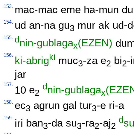
153.
mac-mac
eme
ha-mun
du
154.
ud
an-na
gu
mur
ak
ud-d
3
155.
d
nin-gublaga
(EZEN)
du
x
156.
ki
ki-abrig
muc
-za
e
bi
-
3
2
2
jar
157.
d
10
e
nin-gublaga
(EZE
2
x
158.
ec
agrun
gal
tur
-e
ri-a
3
3
159.
d
iri
ban
-da
su
-ra
-aj
s
3
3
2
2