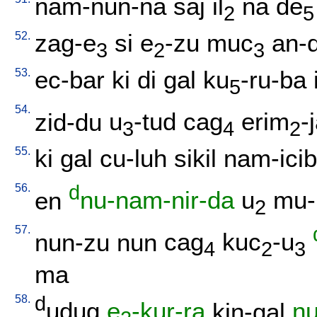
nam-nun-na
saj
il
na
de
2
5
52.
zag-e
si
e
-zu
muc
an-
3
2
3
53.
ec-bar
ki
di
gal
ku
-ru-ba
5
54.
zid-du
u
-tud
cag
erim
-
3
4
2
55.
ki
gal
cu-luh
sikil
nam-icib
56.
d
en
nu-nam-nir-da
u
mu-
2
57.
nun-zu
nun
cag
kuc
-u
4
2
3
ma
58.
d
udug
e
-kur-ra
kin-gal
n