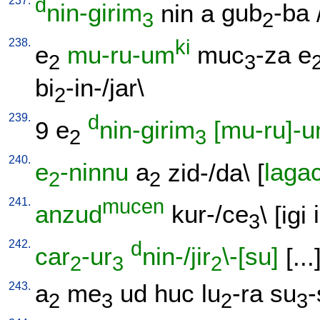
237.
d
nin-girim
nin
a
gub
-ba
3
2
238.
ki
e
mu-ru-um
muc
-za
e
2
3
bi
-in-/jar
\
2
239.
d
9
e
nin-girim
[mu-ru]-
2
3
240.
e
-ninnu
a
zid-/da
\ [
laga
2
2
241.
mucen
anzud
kur-/ce
\ [
igi
i
3
242.
d
car
-ur
nin-/jir
\-[su]
[
...
2
3
2
243.
a
me
ud
huc
lu
-ra
su
-
2
3
2
3