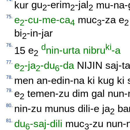
kur
gu
-erim
-jal
mu-na-g
2
2
2
75.
e
-cu-me-ca
muc
-za
e
2
4
3
2
bi
-in-jar
2
76.
d
ki
15
e
nin-urta
nibru
-a
2
77.
e
-ja
-du
-da
NIJIN
saj-t
2
2
6
78.
men
an-edin-na
ki
kug
ki
79.
e
temen-zu
dim
gal
nun-
2
80.
nin-zu
munus
dili-e
ja
ba
2
81.
du
-saj-dili
muc
-zu
nun-
6
3