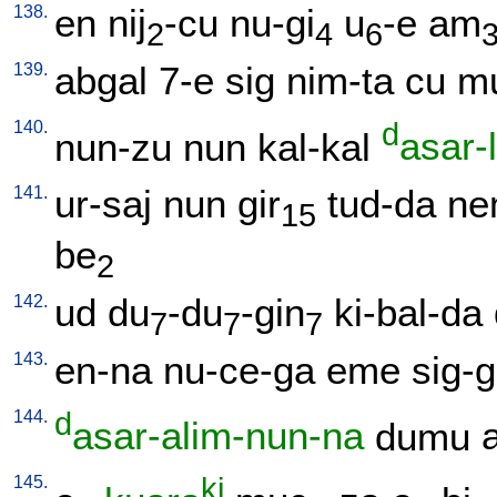
138.
en
nij
-cu
nu-gi
u
-e
am
2
4
6
139.
abgal
7-e
sig
nim-ta
cu
mu
140.
d
nun-zu
nun
kal-kal
asar-
141.
ur-saj
nun
gir
tud-da
ne
15
be
2
142.
ud
du
-du
-gin
ki-bal-da
7
7
7
143.
en-na
nu-ce-ga
eme
sig-
144.
d
asar-alim-nun-na
dumu
145.
ki