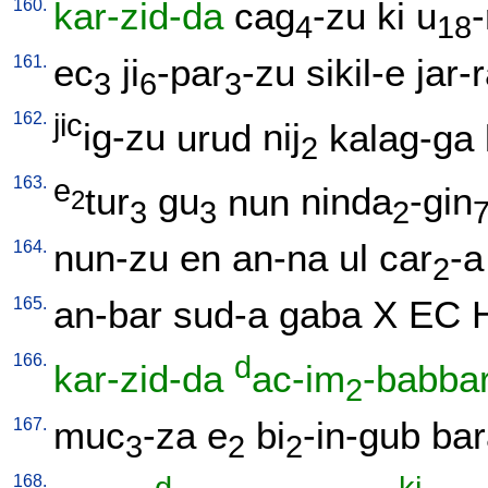
160.
kar-zid-da
cag
-zu
ki
u
4
18
161.
ec
ji
-par
-zu
sikil-e
jar-
3
6
3
162.
jic
ig-zu
urud
nij
kalag-ga
2
163.
e
tur
gu
nun
ninda
-gin
2
3
3
2
164.
nun-zu
en
an-na
ul
car
-a
2
165.
an-bar
sud-a
gaba
X
EC
166.
d
kar-zid-da
ac-im
-babba
2
167.
muc
-za
e
bi
-in-gub
bar
3
2
2
168.