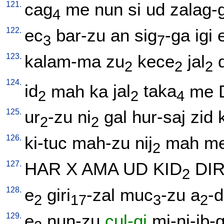
121.
cag
me
nun
si
ud
zalag-
4
122.
ec
bar-zu
an
sig
-ga
igi
3
7
123.
kalam-ma
zu
kece
jal
2
2
2
124.
id
mah
ka
jal
taka
me
2
2
4
125.
ur
-zu
ni
gal
hur-saj
zid
2
2
126.
ki-tuc
mah-zu
nij
mah
m
2
127.
HAR
X
AMA
UD
KID
DIR
2
128.
e
giri
-zal
muc
-zu
a
-
2
17
3
2
129.
e
nun-zu
cul-gi
mi-ni-ib-