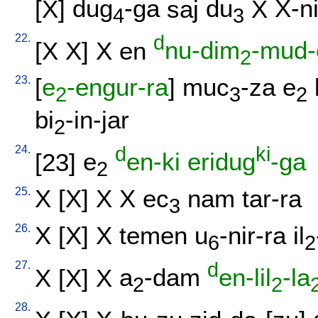
[
X
]
dug
-ga
saj
du
X
X-n
4
3
22.
d
[
X
X
]
X
en
nu-dim
-mud-
2
23.
[
e
-engur-ra
]
muc
-za
e
2
3
2
bi
-in-jar
2
24.
d
ki
[
23
]
e
en-ki
eridug
-ga
2
25.
X
[
X
]
X
X
ec
nam
tar-ra
3
26.
X
[
X
]
X
temen
u
-nir-ra
il
6
2
27.
d
X
[
X
]
X
a
-dam
en-lil
-la
2
2
28.