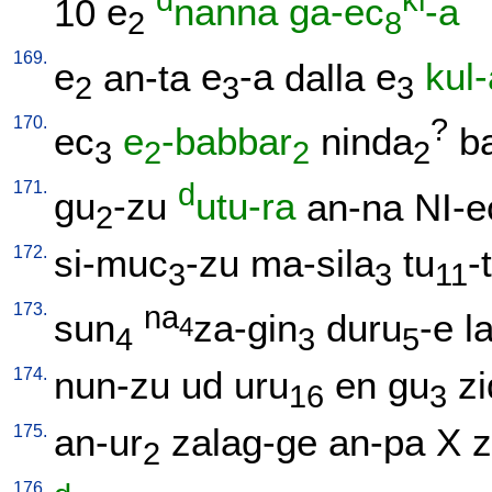
d
ki
10
e
nanna
ga-ec
-a
2
8
169.
e
an-ta
e
-a
dalla
e
kul
2
3
3
170.
?
ec
e
-babbar
ninda
b
3
2
2
2
171.
d
gu
-zu
utu-ra
an-na
NI-e
2
172.
si-muc
-zu
ma-sila
tu
-
3
3
11
173.
na
sun
za-gin
duru
-e
l
4
4
3
5
174.
nun-zu
ud
uru
en
gu
zi
16
3
175.
an-ur
zalag-ge
an-pa
X
z
2
176.