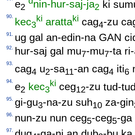
d
e
nin-hur-saj-ja
ki
sumu
2
2
90.
ki
ki
kec
aratta
cag
-zu
ca
3
4
91.
ug
gal
an-edin-na
GAN
ci
92.
hur-saj
gal
mu
-mu
-ta
ri
7
7
93.
cag
u
-sa
-an
cag
iti
4
2
11
4
6
94.
ki
e
kec
ceg
-zu
tud-tu
2
3
12
95.
gi-gu
-na-zu
suh
za-gin
3
10
96.
nun-zu
nun
ceg
-ceg
-ga
5
5
97.
dug
-ga-ni
an
dub
-bu
ka