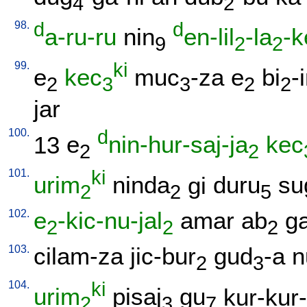
4
2
98.
d
d
a-ru-ru
nin
en-lil
-la
-k
9
2
2
99.
ki
e
kec
muc
-za
e
bi
-
2
3
3
2
2
jar
100.
d
13
e
nin-hur-saj-ja
kec
2
2
101.
ki
urim
ninda
gi
duru
su
2
2
5
102.
e
-kic-nu-jal
amar
ab
ga
2
2
2
103.
cilam-za
jic-bur
gud
-a
n
2
3
104.
ki
urim
pisaj
gu
kur-kur
2
3
7