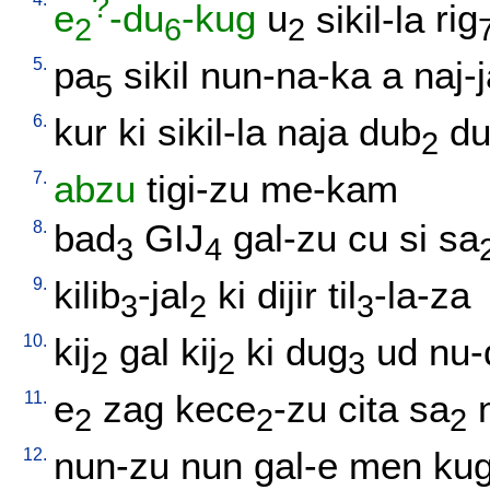
?
e
-du
-kug
u
sikil-la
rig
2
6
2
5.
pa
sikil
nun-na-ka
a
naj-
5
6.
kur
ki
sikil-la
naja
dub
d
2
7.
abzu
tigi-zu
me-kam
8.
bad
GIJ
gal-zu
cu
si
sa
3
4
9.
kilib
-jal
ki
dijir
til
-la-za
3
2
3
10.
kij
gal
kij
ki
dug
ud
nu-
2
2
3
11.
e
zag
kece
-zu
cita
sa
2
2
2
12.
nun-zu
nun
gal-e
men
ku