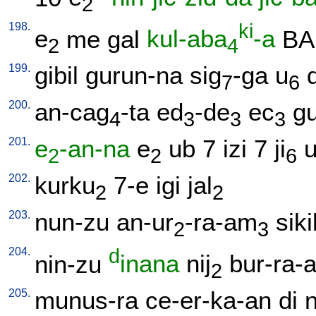
2
198.
ki
e
me
gal
kul-aba
-a
BA
2
4
199.
gibil
gurun-na
sig
-ga
u
7
6
200.
an-cag
-ta
ed
-de
ec
g
4
3
3
3
201.
e
-an-na
e
ub
7
izi
7
ji
2
2
6
202.
kurku
7-e
igi
jal
2
2
203.
nun-zu
an-ur
-ra-am
siki
2
3
204.
d
nin-zu
inana
nij
bur-ra-
2
205.
munus-ra
ce-er-ka-an
di
n