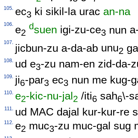
105.
ec
ki
sikil-la
urac
an-na
3
106.
d
e
suen
igi-zu-ce
nun
a
2
3
107.
jicbun-zu
a-da-ab
unu
ga
2
108.
ud
e
-zu
nam-en
zid-da-z
3
109.
ji
-par
ec
nun
me
kug-g
6
3
3
110.
e
-kic-nu-jal
/
iti
sah
\-s
2
2
6
6
111.
ud
MAC
dajal
kur-kur-re
s
112.
e
muc
-zu
muc-gal
sug
2
3