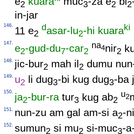
e
kuara
muc
-za
e
bi
2
3
2
2
in-jar
146.
d
ki
11
e
asar-lu
-hi
kuara
2
2
147.
na
e
-gud-du
-car
nir
k
4
2
7
2
2
148.
jic-bur
mah
il
dumu
nun
2
2
149.
u
li
dug
-bi
kug
dug
-ba
2
3
3
150.
u
ja
-bur-ra
tur
kug
ab
2
2
3
2
151.
nun-zu
am
gal
am-si
a
-n
2
152.
sumun
si
mu
si-muc
-a
2
2
3