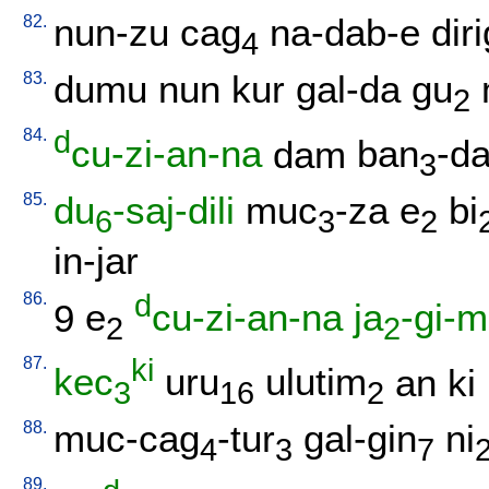
82.
nun-zu
cag
na-dab-e
diri
4
83.
dumu
nun
kur
gal-da
gu
2
84.
d
cu-zi-an-na
dam
ban
-d
3
85.
du
-saj-dili
muc
-za
e
bi
6
3
2
in-jar
86.
d
9
e
cu-zi-an-na
ja
-gi-
2
2
87.
ki
kec
uru
ulutim
an
ki
3
16
2
88.
muc-cag
-tur
gal-gin
ni
4
3
7
89.