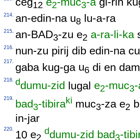
ceg
e
-muc
-a
gi-rin
ku
12
2
3
214.
an-edin-na
u
lu-a-ra
8
215.
an-BAD
-zu
e
a-ra-li-ka
3
2
216.
nun-zu
pirij
dib
edin-na
c
217.
gaba
kug-ga
u
di
en
dam
6
218.
d
dumu-zid
lugal
e
-muc
-
2
3
219.
ki
bad
-tibira
muc
-za
e
b
3
3
2
in-jar
220.
d
10
e
dumu-zid
bad
-tibi
2
3