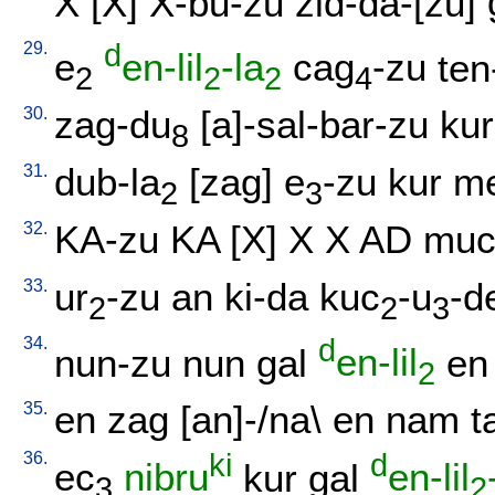
X
[
X
]
X-bu-zu
zid-da-[zu
]
29.
d
e
en-lil
-la
cag
-zu
ten
2
2
2
4
30.
zag-du
[
a]-sal-bar-zu
ku
8
31.
dub-la
[
zag
]
e
-zu
kur
me
2
3
32.
KA-zu
KA
[
X
]
X
X
AD
mu
33.
ur
-zu
an
ki-da
kuc
-u
-d
2
2
3
34.
d
nun-zu
nun
gal
en-lil
en
2
35.
en
zag
[
an]-/na
\
en
nam
t
36.
ki
d
ec
nibru
kur
gal
en-lil
3
2