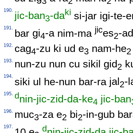
3
2
2
190.
ki
jic-ban
-da
si-jar
igi-te-e
3
191.
jic
bar
gi
-a
nim-ma
es
-ad
4
2
192.
cag
-zu
ki
ud
e
nam-he
4
3
2
193.
nun-zu
nun
cu
sikil
gid
k
2
194.
siki
ul
he-nun
bar-ra
jal
-l
2
195.
d
nin-jic-zid-da-ke
jic-ban
4
196.
muc
-za
e
bi
-in-gub
bar
3
2
2
197.
d
10
e
nin-jic-zid-da
jic-b