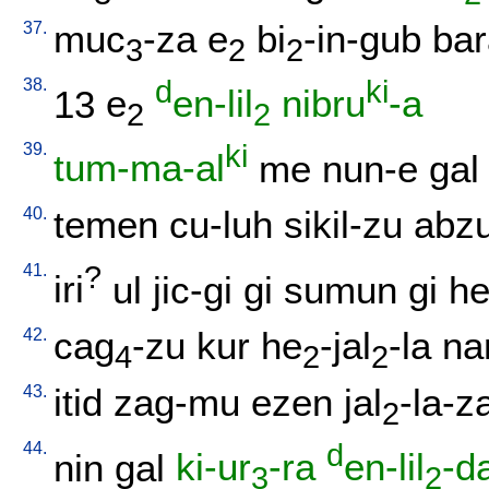
37.
muc
-za
e
bi
-in-gub
bar
3
2
2
38.
d
ki
13
e
en-lil
nibru
-a
2
2
39.
ki
tum-ma-al
me
nun-e
gal
40.
temen
cu-luh
sikil-zu
abz
41.
?
iri
ul
jic-gi
gi
sumun
gi
he
42.
cag
-zu
kur
he
-jal
-la
na
4
2
2
43.
itid
zag-mu
ezen
jal
-la-z
2
44.
d
nin
gal
ki-ur
-ra
en-lil
-d
3
2