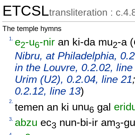
ETCSL
transliteration : c.4.
The temple hymns
1.
e
-u
-nir
an
ki-da
mu
-a
(
2
6
2
Nibru, at Philadelphia, 0.2
in the Louvre, 0.2.02, line
Urim (U2), 0.2.04, line 21
0.2.12, line 13
)
2.
temen
an
ki
unu
gal
erid
6
3.
abzu
ec
nun-bi-ir
am
-g
3
3
4.