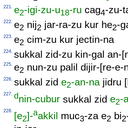
221.
e
-igi-zu-u
-ru
cag
-zu-t
2
18
4
222.
e
nij
jar-ra-zu
kur
he
-g
2
2
2
223.
e
cim-zu
kur
jectin-na
2
224.
sukkal
zid-zu
kin-gal
an-[
225.
e
nun-zu
palil
dijir-[re-e-
2
226.
sukkal
zid
e
-an-na
jidru
[
2
227.
d
nin-cubur
sukkal
zid
e
-
2
228.
a
[e
]-
akkil
muc
-za
e
bi
2
3
2
2