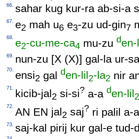
66.
sahar
kug
kur-ra
ab-si-a
s
67.
e
mah
u
e
-zu
ud-gin
2
6
3
7
68.
d
e
-cu-me-ca
mu-zu
en-l
2
4
69.
nun-zu
[
X
(X)
]
gal-la
ur-sa
70.
d
ensi
gal
en-lil
-la
nir
a
2
2
2
71.
?
d
kicib-jal
si-si
a-a
en-lil
2
72.
?
AN
EN
jal
saj
ri
palil
a-
2
73.
saj-kal
pirij
kur
gal-e
tud-
74.