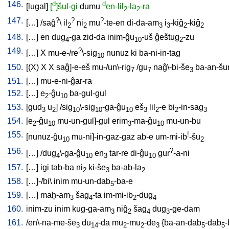
146.
d
d
[
lugal
]
[
]šul-gi
dumu
en-lil
-la
-ra
2
2
147.
?
?
?
[
…
] /
saĝ
\
il
ni
mu
-te-en
di-da-am
i
-kiĝ
-kiĝ
2
2
3
3
2
2
148.
[
…
]
en
dug
-ga
zid-da
inim-ĝu
-uš
ĝeštug
-zu
4
10
2
149.
?
[
…
]
X
mu-e-/re
\-sig
nunuz
ki
ba-ni-in-tag
10
150.
[
(X)
X
X
saĝ]-e-eš
mu-/un\-rig
/
gu
naĝ\-bi-še
ba-an-š
7
7
3
151.
[
…
]
mu-e-ni-ĝar-ra
152.
[
…
]
e
-ĝu
ba-gul-gul
2
10
153.
[
gud
u
] /
sig
\-sig
-ga-ĝu
eš
lil
-e
bi
-in-sag
3
2
10
10
10
3
2
2
3
154.
[
e
-ĝu
mu-un-gul]-gul
erim
-ma-ĝu
mu-un-bu
2
10
3
10
155.
!
[
nunuz-ĝu
mu-ni]-in-gaz-gaz
ab-e
um-mi-ib
-šu
10
2
156.
?
[
…
] /
dug
\-ga-ĝu
en
tar-re
di-ĝu
gur
-a-ni
4
10
3
10
157.
[
…
]
igi
tab-ba
ni
ki-še
ba-ab-la
2
3
2
158.
[
…]-/bi
\
inim
mu-un-dab
-ba-e
5
159.
[
…
]
maḫ-am
šag
-ta
im-mi-ib
-dug
3
4
2
4
160.
inim-zu
inim
kug-ga-am
niĝ
šag
dug
-ge-dam
3
2
4
3
161.
/
en\-na-me-še
du
-da
mu
-mu
-de
{
ba-an-dab
-dab
-
3
14
2
2
3
5
5