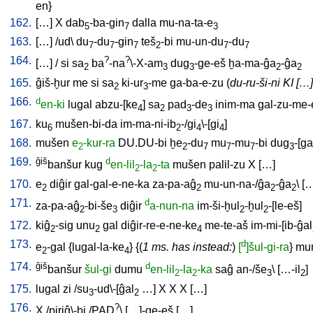
en
}
162.
[
…
]
X
dab
-ba-gin
dalla
mu-na-ta-e
5
7
3
163.
[
…
] /
ud
\
du
-du
-gin
teš
-bi
mu-un-du
-du
7
7
7
2
7
7
164.
?
?
[
…
] /
si
sa
ba
-na
\-X-am
dug
-ge-eš
ḫa-ma-ĝa
-ĝa
2
3
3
2
2
165.
ĝiš-ḫur
me
si
sa
ki-ur
-me
ga-ba-e-zu
(
du-ru-ši-ni KI […]
2
3
166.
d
en-ki
lugal
abzu-[ke
]
sa
pad
-de
inim-ma
gal-zu-me-
4
2
3
3
167.
ku
mušen-bi-da
im-ma-ni-ib
-/gi
\-[gi
]
6
2
4
4
168.
mušen
e
-kur-ra
DU.DU-bi
ḫe
-du
mu
-mu
-bi
dug
-[g
2
2
7
7
7
3
169.
ĝiš
d
banšur
kug
en-lil
-la
-ta
mušen
palil-zu
X
[
…
]
2
2
170.
e
diĝir
gal-gal-e-ne-ka
za-pa-aĝ
mu-un-na-/ĝa
-ĝa
\ [
2
2
2
2
171.
d
za-pa-aĝ
-bi-še
diĝir
a-nun-na
im-ši-ḫul
-ḫul
-[le-eš
]
2
3
2
2
172.
kiĝ
-sig
unu
gal
diĝir-re-e-ne-ke
me-te-aš
im-mi-[ib-ĝal
2
2
4
173.
d
e
-gal
{
lugal-la-ke
} {(
1 ms. has instead:
)
[
]šul-gi-ra
}
mu
2
4
174.
ĝiš
d
banšur
šul-gi
dumu
en-lil
-la
-ka
saĝ
an-/še
\ [
…-il
]
2
2
3
2
175.
lugal
zi
/
su
-ud\-[ĝal
…
]
X
X
X
[
…
]
3
2
176.
?
X
/
piriĝ\-bi
/
PAD
\ [
…]-ge-eš
[
…
]