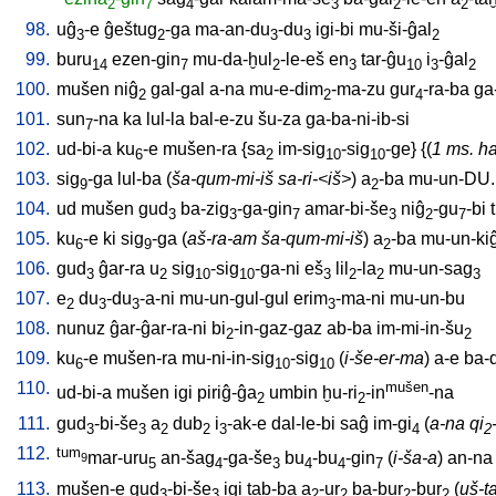
2
7
4
3
2
2
98.
uĝ
-e
ĝeštug
-ga
ma-an-du
-du
igi-bi
mu-ši-ĝal
3
2
3
3
2
99.
buru
ezen-gin
mu-da-ḫul
-le-eš
en
tar-ĝu
i
-ĝal
14
7
2
3
10
3
2
100.
mušen
niĝ
gal-gal
a-na
mu-e-dim
-ma-zu
gur
-ra-ba
ga-
2
2
4
101.
sun
-na
ka
lul-la
bal-e-zu
šu-za
ga-ba-ni-ib-si
7
102.
ud-bi-a
ku
-e
mušen-ra
{
sa
im-sig
-sig
-ge
} {(
1 ms. ha
6
2
10
10
103.
sig
-ga
lul-ba
(
ša-qum-mi-iš sa-ri-<iš>
)
a
-ba
mu-un-DU
9
2
104.
ud
mušen
gud
ba-zig
-ga-gin
amar-bi-še
niĝ
-gu
-bi
3
3
7
3
2
7
105.
ku
-e
ki
sig
-ga
(
aš-ra-am ša-qum-mi-iš
)
a
-ba
mu-un-ki
6
9
2
106.
gud
ĝar-ra
u
sig
-sig
-ga-ni
eš
lil
-la
mu-un-sag
3
2
10
10
3
2
2
3
107.
e
du
-du
-a-ni
mu-un-gul-gul
erim
-ma-ni
mu-un-bu
2
3
3
3
108.
nunuz
ĝar-ĝar-ra-ni
bi
-in-gaz-gaz
ab-ba
im-mi-in-šu
2
2
109.
ku
-e
mušen-ra
mu-ni-in-sig
-sig
(
i-še-er-ma
)
a-e
ba-
6
10
10
110.
mušen
ud-bi-a
mušen
igi
piriĝ-ĝa
umbin
ḫu-ri
-in
-na
2
2
111.
gud
-bi-še
a
dub
i
-ak-e
dal-le-bi
saĝ
im-gi
(
a-na qi
3
3
2
2
3
4
2
112.
tum
mar-uru
an-šag
-ga-še
bu
-bu
-gin
(
i-ša-a
)
an-na
9
5
4
3
4
4
7
113.
mušen-e
gud
-bi-še
igi
tab-ba
a
-ur
ba-bur
-bur
(
uš-ta
3
3
2
2
2
2