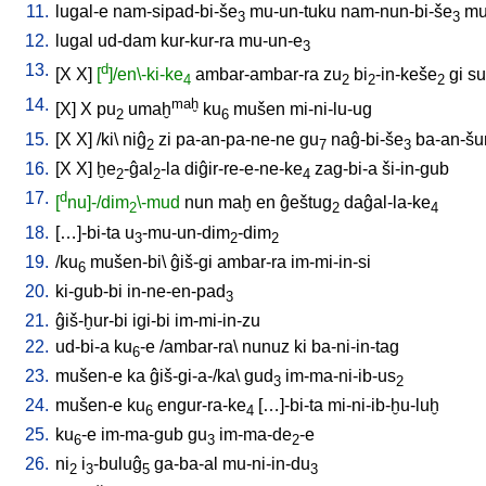
11.
lugal-e
nam-sipad-bi-še
mu-un-tuku
nam-nun-bi-še
mu
3
3
12.
lugal
ud-dam
kur-kur-ra
mu-un-e
3
13.
d
[
X
X
]
[
]/en\-ki-ke
ambar-ambar-ra
zu
bi
-in-keše
gi
s
4
2
2
2
14.
maḫ
[
X
]
X
pu
umaḫ
ku
mušen
mi-ni-lu-ug
2
6
15.
[
X
X
] /
ki
\
niĝ
zi
pa-an-pa-ne-ne
gu
naĝ-bi-še
ba-an-š
2
7
3
16.
[
X
X
]
ḫe
-ĝal
-la
diĝir-re-e-ne-ke
zag-bi-a
ši-in-gub
2
2
4
17.
d
[
nu]-/dim
\-mud
nun
maḫ
en
ĝeštug
daĝal-la-ke
2
2
4
18.
[
…]-bi-ta
u
-mu-un-dim
-dim
3
2
2
19.
/
ku
mušen-bi
\
ĝiš-gi
ambar-ra
im-mi-in-si
6
20.
ki-gub-bi
in-ne-en-pad
3
21.
ĝiš-ḫur-bi
igi-bi
im-mi-in-zu
22.
ud-bi-a
ku
-e
/
ambar-ra
\
nunuz
ki
ba-ni-in-tag
6
23.
mušen-e
ka
ĝiš-gi-a-/ka
\
gud
im-ma-ni-ib-us
3
2
24.
mušen-e
ku
engur-ra-ke
[
…]-bi-ta
mi-ni-ib-ḫu-luḫ
6
4
25.
ku
-e
im-ma-gub
gu
im-ma-de
-e
6
3
2
26.
ni
i
-buluĝ
ga-ba-al
mu-ni-in-du
2
3
5
3