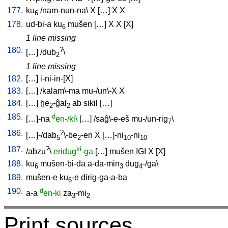
177.
ku
/
nam-nun-na
\
X
[
…
]
X
X
6
178.
ud-bi-a
ku
mušen
[
…
]
X
X
[
X
]
6
1 line missing
180.
?
[
…
] /
dub
\
2
1 line missing
182.
[
…
]
i-ni-in-[X
]
183.
[
…
] /
kalam\-ma
mu-/un\-X
X
184.
[
…
]
ḫe
-ĝal
ab
sikil
[
…
]
2
2
185.
d
[
…]-na
en-/ki\
[
…
] /
saĝ\-e-eš
mu-/un-rig
\
7
186.
?
[
…]-/dab
\-be
-en
X
[
…]-ni
-ni
5
2
10
10
187.
?
ki
/
abzu
\
eridug
-ga
[
…
]
mušen
IGI
X
[
X
]
188.
ku
mušen-bi-da
a-da-min
dug
-/ga
\
6
3
4
189.
mušen-e
ku
-e
dirig-ga-a-ba
6
190.
d
a-a
en-ki
za
-mi
3
2
Print sources