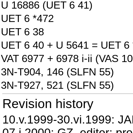
U 16886 (UET 6 41)
UET 6 *472
UET 6 38
UET 6 40 + U 5641 = UET 6
VAT 6977 + 6978 i-ii (VAS 10
3N-T904, 146 (SLFN 55)
3N-T927, 521 (SLFN 55)
Revision history
10.v.1999-30.vi.1999: JAB
07.i.2000: GZ, editor: pr