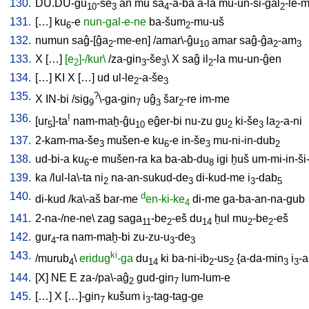
130.
DU.DU-ĝu
-še
an
mu
sa
-a-ba
a-la
mu-un-ši-ĝal
-le-
10
3
4
2
131.
[
…
]
ku
-e
nun-gal-e-ne
ba-šum
-mu-uš
6
2
132.
numun
saĝ-[ĝa
-me-en
] /
amar\-ĝu
amar
saĝ-ĝa
-am
2
10
2
3
133.
X
[
…
]
[e
]-/kur\
/
za-gin
-še
\
X
saĝ
il
-la
mu-un-ĝen
2
3
3
2
134.
[
…
]
KI
X
[
…
]
ud
ul-le
-a-še
2
3
135.
?
X
IN-bi
/
sig
\-ga-gin
uĝ
šar
-re
im-me
9
7
3
2
136.
!
[
ur
]-ta
nam-maḫ-ĝu
eĝer-bi
nu-zu
gu
ki-še
la
-a-ni
5
10
2
3
2
137.
2-kam-ma-še
mušen-e
ku
-e
in-še
mu-ni-in-dub
3
6
3
2
138.
ud-bi-a
ku
-e
mušen-ra
ka
ba-ab-du
igi
ḫuš
um-mi-in-ši-
6
8
139.
ka
/
lul-la\-ta
ni
na-an-sukud-de
di-kud-me
i
-dab
2
3
3
5
140.
d
di-kud
/
ka\-aš
bar-me
en-ki-ke
di-me
ga-ba-an-na-gub
4
141.
2-na-/ne-ne
\
zag
saga
-be
-eš
du
ḫul
mu
-be
-eš
11
2
14
2
2
142.
gur
-ra
nam-maḫ-bi
zu-zu-u
-de
4
3
3
143.
ki
/
murub
\
eridug
-ga
du
ki
ba-ni-ib
-us
{
a-da-min
i
-a
4
14
2
2
3
3
144.
[
X
]
NE
E
za-/pa\-aĝ
gud-gin
lum-lum-e
2
7
145.
[
…
]
X
[
…]-gin
kušum
i
-tag-tag-ge
7
3