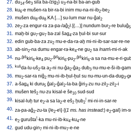
27.
du
-še
sila
ba-/zig
\
u
-na-bi
ba-an-gub
14
3
3
3
28.
ku
-e
mušen-ra
bir-ra-bi
inim
mu-na-ni-ib
-be
6
2
2
29.
mušen
du
-du
KA
[
…
]
su-lum
mar
nu-ĝal
8
8
2
30.
ze
-za
engur-ra
za-pa-/aĝ
\ [
(…)
]
nundum
bur
-re
buluĝ
2
2
2
5
31.
maḫ-bi
gu
-gu
ba-zal
šag
-za
ḫul-bi
sur-sur
7
7
4
32.
edin
gub-ba-za
zu
mu-e-da-ra-aḫ
mi-ni-ib-sar-sar-re-ne
2
33.
ab-sin
-na
dumu
engar-ra-ke
-ne
gu
sa
/
nam\-mi-ri-ak
2
4
2
34.
ĝiš
ĝiš
ĝiš
nu-
kiri
-ke
pu
-
kiri
-pu
-
kiri
-a
sa
na-mu-e-ri-gu
6
4
2
6
2
6
35.
kuš
da-lu-uš
-ta
a
-ni
nu-ĝa
-ĝa
dub
nu-mu-e-ši-ib-gam
2
2
2
2
3
36.
mu
-sar-ra
niĝ
mu-ni-ib-ḫul-ḫul
su
nu-mu-un-da-dug
-g
2
2
3
37.
a-šag
ki
duru
ĝal
-ĝal
-la-ba
ĝiri
-zu
nu-zil
-zil
-i
4
5
2
2
3
2
2
38.
mušen
teš
nu-zu
kisal-e
še
sud-sud
2
10
39.
!
kisal-luḫ
tur
e
-a
sa
la
-e
eš
ḫub
mi-ni-in-sar-re
2
2
2
2
40.
za-pa-aĝ
-zu-ta
{/
e
-e
\} {(
1 ms. has instead:
)
e
-gal
}
im-s
2
2
2
41.
!
e
gurušta
-ka
mu-ni-ib-ku
-ku
-ne
2
4
4
42.
gud
udu-gin
mi-ni-ib-mu
-e-ne
7
7