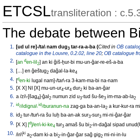
ETCSL
transliteration : c.5.
The debate between Bi
1.
[
ud
ul
re]-/ta
\
nam
dug
tar-ra-a-ba
(
Cited in
OB catalog
3
catalogue in the Louvre, 0.2.02, line 20
;
OB catalogue fro
2.
d
[
an
en-lil
]
an
ki
ĝiš-ḫur-bi
mu-un-ĝar-re-eš-a-ba
2
3.
[
…
]
en
ĝeštug
daĝal-la-ke
2
4
4.
d
[
en-ki
lugal
nam]-/tar\-ra
3-kam-ma-bi
na-nam
5.
[
X
X
]
NI
[
X
]
mu-un-ur
-ur
dur
ki
ba-an-ĝar
4
4
2
6.
a
/
zi\-[šag
]-ĝal
numun
zid
u
-tud
šu-še
im-ma-ab-la
4
2
3
3
2
7.
id
id
/idigna\
buranun-na
zag-ga
ba-an-la
a
kur-kur-ra
mi
2
2
2
8.
id
tur-/tur\-ra
šu
luḫ
ba-an-ak
sur
-sur
mi-ni-ĝar-ĝar
2
3
3
9.
d
[
X
X
]
[
]/en\-ki-ke
tur
amaš
šu
bi
-in-daĝal
sipad
unud
4
3
2
10.
ki
/
iri\
a
-dam
ki-a
bi
-in-ĝar-ĝar
saĝ
gig
mi-ni-in-lu
2
2
2