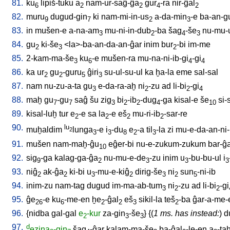
81.
ku
lipiš-tuku
a
nam-ur-saĝ-ĝa
gur
-ra
nir-ĝal
6
2
2
4
2
82.
muru
dugud-gin
ki
nam-mi-in-us
a-da-min
-e
ba-an-g
9
7
2
3
83.
in
mušen-e
a-na-am
mu-ni-in-dub
-ba
šag
-še
nu-mu-
3
2
4
3
84.
gu
ki-še
<
la>-ba-an-da-an-ĝar
inim
bur
-bi
im-me
2
3
2
85.
2-kam-ma-še
ku
-e
mušen-ra
mu-na-ni-ib-gi
-gi
3
6
4
4
86.
ka
ur
gu
-guru
ĝiri
su-ul-su-ul
ka
ḫa-la
eme
sal-sal
2
2
5
3
87.
nam
nu-zu-a-ta
gu
e-da-ra-aḫ
ni
-zu
ad
li-bi
-gi
3
2
2
4
88.
maḫ
gu
-gu
saĝ
šu
zig
bi
-ib
-dug
-ga
kisal-e
še
si-
7
7
3
2
2
4
10
89.
kisal-luḫ
tur
e
-e
sa
la
-e
eš
mu-ri-ib
-sar-re
2
2
2
2
90.
lu
muḫaldim
lunga
-e
i
-du
e
-a
til
-la
zi
mu-e-da-an-ni-
2
3
3
8
2
3
91.
mušen
nam-maḫ-ĝu
eĝer-bi
nu-e-zukum-zukum
bar-ĝ
10
92.
sig
-ga
kalag-ga-ĝa
nu-mu-e-de
-zu
inim
u
-bu-bu-ul
i
9
2
3
3
3
93.
niĝ
ak-ĝa
ki-bi
u
-mu-e-kiĝ
dirig-še
ni
sun
-ni-ib
2
2
3
2
3
2
5
94.
inim-zu
nam-tag
dugud
im-ma-ab-tum
ni
-zu
ad
li-bi
-gi
3
2
2
95.
ĝe
-e
ku
-me-en
ḫe
-ĝal
eš
sikil-la
teš
-ba
ĝar-a-me-
26
6
2
2
3
2
96.
{
nidba
gal-gal
e
-kur
za-gin
-še
} {(
1 ms. has instead:
)
d
2
3
3
97.
d
ezina
-gin
šag
-ĝar
kalam-ma-še
ba-ĝal
-le-en
a
-ta