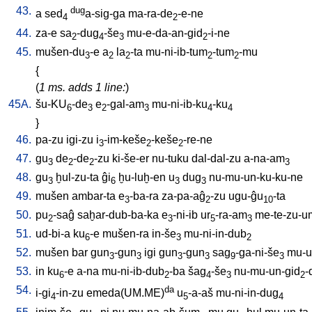
43.
dug
a
sed
a-sig-ga
ma-ra-de
-e-ne
4
2
44.
za-e
sa
-dug
-še
mu-e-da-an-gid
-i-ne
2
4
3
2
45.
mušen-du
-e
a
la
-ta
mu-ni-ib-tum
-tum
-mu
3
2
2
2
2
{
(
1 ms. adds 1 line:
)
45A.
šu-KU
-de
e
-gal-am
mu-ni-ib-ku
-ku
6
3
2
3
4
4
}
46.
pa-zu
igi-zu
i
-im-keše
-keše
-re-ne
3
2
2
47.
gu
de
-de
-zu
ki-še-er
nu-tuku
dal-dal-zu
a-na-am
3
2
2
3
48.
gu
ḫul-zu-ta
ĝi
ḫu-luḫ-en
u
dug
nu-mu-un-ku-ku-ne
3
6
3
3
49.
mušen
ambar-ta
e
-ba-ra
za-pa-aĝ
-zu
ugu-ĝu
-ta
3
2
10
50.
pu
-saĝ
saḫar-dub-ba-ka
e
-ni-ib
ur
-ra-am
me-te-zu-u
2
3
5
3
51.
ud-bi-a
ku
-e
mušen-ra
in-še
mu-ni-in-dub
6
3
2
52.
mušen
bar
gun
-gun
igi
gun
-gun
sag
-ga-ni-še
mu-u
3
3
3
3
9
3
53.
in
ku
-e
a-na
mu-ni-ib-dub
-ba
šag
-še
nu-mu-un-gid
-
6
2
4
3
2
54.
da
i-gi
-in-zu
emeda(UM.ME)
u
-a-aš
mu-ni-in-dug
4
5
4