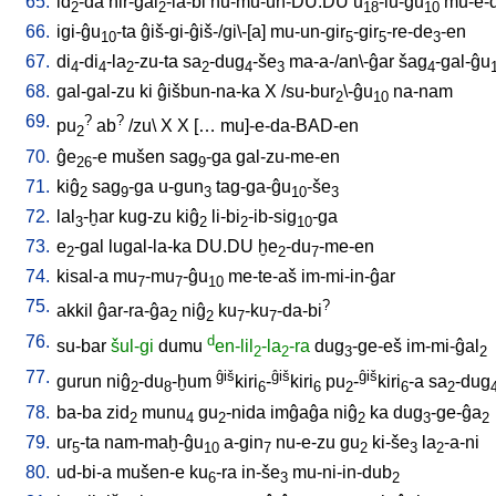
65.
id
-da
nir-ĝal
-la-bi
nu-mu-un-DU.DU
u
-lu-ĝu
mu-e-d
2
2
18
10
66.
igi-ĝu
-ta
ĝiš-gi-ĝiš-/gi\-[a
]
mu-un-gir
-gir
-re-de
-en
10
5
5
3
67.
di
-di
-la
-zu-ta
sa
-dug
-še
ma-a-/an\-ĝar
šag
-gal-ĝu
4
4
2
2
4
3
4
68.
gal-gal-zu
ki
ĝišbun-na-ka
X
/
su-bur
\-ĝu
na-nam
2
10
69.
?
?
pu
ab
/
zu
\
X
X
[
…
mu]-e-da-BAD-en
2
70.
ĝe
-e
mušen
sag
-ga
gal-zu-me-en
26
9
71.
kiĝ
sag
-ga
u-gun
tag-ga-ĝu
-še
2
9
3
10
3
72.
lal
-ḫar
kug-zu
kiĝ
li-bi
-ib-sig
-ga
3
2
2
10
73.
e
-gal
lugal-la-ka
DU.DU
ḫe
-du
-me-en
2
2
7
74.
kisal-a
mu
-mu
-ĝu
me-te-aš
im-mi-in-ĝar
7
7
10
75.
?
akkil
ĝar-ra-ĝa
niĝ
ku
-ku
-da-bi
2
2
7
7
76.
d
su-bar
šul-gi
dumu
en-lil
-la
-ra
dug
-ge-eš
im-mi-ĝal
2
2
3
2
77.
ĝiš
ĝiš
ĝiš
gurun
niĝ
-du
-ḫum
kiri
-
kiri
pu
-
kiri
-a
sa
-dug
2
8
6
6
2
6
2
78.
ba-ba
zid
munu
gu
-nida
imĝaĝa
niĝ
ka
dug
-ge-ĝa
2
4
2
2
3
2
79.
ur
-ta
nam-maḫ-ĝu
a-gin
nu-e-zu
gu
ki-še
la
-a-ni
5
10
7
2
3
2
80.
ud-bi-a
mušen-e
ku
-ra
in-še
mu-ni-in-dub
6
3
2