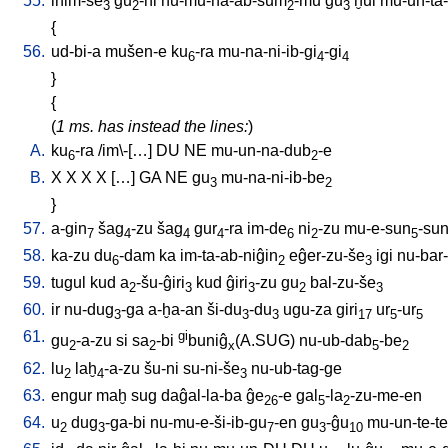
55.
inim-še
gu
-ni
nu-mu-na-ab-šum
-mu
gu
ḫul
mu-un-ta
3
2
2
3
{
56.
ud-bi-a
mušen-e
ku
-ra
mu-na-ni-ib-gi
-gi
6
4
4
}
{
(
1 ms. has instead the lines:
)
A.
ku
-ra
/
im\-[…
]
DU
NE
mu-un-na-dub
-e
6
2
B.
X
X
X
X
[
…
]
GA
NE
gu
mu-na-ni-ib-be
3
2
}
57.
a-gin
šag
-zu
šag
gur
-ra
im-de
ni
-zu
mu-e-sun
-su
7
4
4
4
6
2
5
58.
ka-zu
du
-dam
ka
im-ta-ab-niĝin
eĝer-zu-še
igi
nu-bar-
6
2
3
59.
tugul
kud
a
-šu-ĝiri
kud
ĝiri
-zu
gu
bal-zu-še
2
3
3
2
3
60.
ir
nu-dug
-ga
a-ḫa-an
ši-du
-du
ugu-za
giri
ur
-ur
3
3
3
17
5
5
61.
gi
gu
-a-zu
si
sa
-bi
buniĝ
(A.SUG)
nu-ub-dab
-be
2
2
x
5
2
62.
lu
laḫ
-a-zu
šu-ni
su-ni-še
nu-ub-tag-ge
2
4
3
63.
engur
maḫ
sug
daĝal-la-ba
ĝe
-e
gal
-la
-zu-me-en
26
5
2
64.
u
dug
-ga-bi
nu-mu-e-ši-ib-gu
-en
gu
-ĝu
mu-un-te-te
2
3
7
3
10