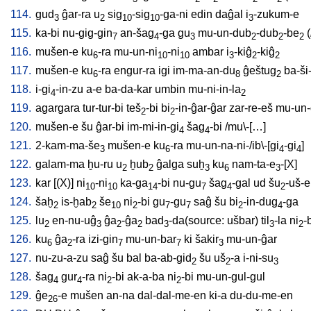
114.
gud
ĝar-ra
u
sig
-sig
-ga-ni
edin
daĝal
i
-zukum-e
3
2
10
10
3
115.
ka-bi
nu-gig-gin
an-šag
-ga
gu
mu-un-dub
-dub
-be
(
7
4
3
2
2
2
116.
mušen-e
ku
-ra
mu-un-ni
-ni
ambar
i
-kiĝ
-kiĝ
6
10
10
3
2
2
117.
mušen-e
ku
-ra
engur-ra
igi
im-ma-an-du
ĝeštug
ba-ši
6
8
2
118.
i-gi
-in-zu
a-e
ba-da-kar
umbin
mu-ni-in-la
4
2
119.
agargara
tur-tur-bi
teš
-bi
bi
-in-ĝar-ĝar
zar-re-eš
mu-un-
2
2
120.
mušen-e
šu
ĝar-bi
im-mi-in-gi
šag
-bi
/
mu\-[…
]
4
4
121.
2-kam-ma-še
mušen-e
ku
-ra
mu-un-na-ni-/ib\-[gi
-gi
]
3
6
4
4
122.
galam-ma
ḫu-ru
u
ḫub
ĝalga
suḫ
ku
nam-ta-e
-[X
]
2
2
3
6
3
123.
kar
[
(X)
]
ni
-ni
ka-ga
-bi
nu-gu
šag
-gal
ud
šu
-uš-e
10
10
14
7
4
2
124.
šaḫ
is-ḫab
še
ni
-bi
gu
-gu
saĝ
šu
bi
-in-dug
-ga
2
2
10
2
7
7
2
4
125.
lu
en-nu-uĝ
ĝa
-ĝa
bad
-da(source: ušbar)
til
-la
ni
-
2
3
2
2
3
3
2
126.
ku
ĝa
-ra
izi-gin
mu-un-bar
ki
šakir
mu-un-ĝar
6
2
7
7
3
127.
nu-zu-a-zu
saĝ
šu
bal
ba-ab-gid
šu
uš
-a
i-ni-su
2
2
3
128.
šag
gur
-ra
ni
-bi
ak-a-ba
ni
-bi
mu-un-gul-gul
4
4
2
2
129.
ĝe
-e
mušen
an-na
dal-dal-me-en
ki-a
du-du-me-en
26