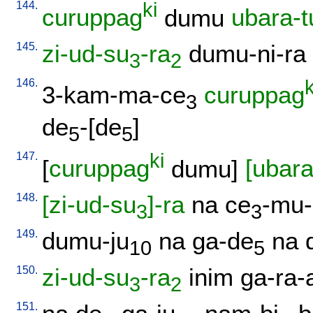
144.
ki
curuppag
dumu
ubara-t
145.
zi-ud-su
-ra
dumu-ni-ra
3
2
146.
k
3-kam-ma-ce
curuppag
3
de
-[de
]
5
5
147.
ki
[
curuppag
dumu
]
[ubara
148.
[zi-ud-su
]-ra
na
ce
-mu-
3
3
149.
dumu-ju
na
ga-de
na
10
5
150.
zi-ud-su
-ra
inim
ga-ra-
3
2
151.