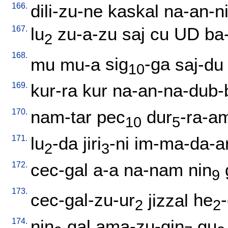
166.
dili-zu-ne
kaskal
na-an-n
167.
lu
zu-a-zu
saj
cu
UD
ba-
2
168.
mu
mu-a
sig
-ga
saj-du
10
169.
kur-ra
kur
na-an-na-dub-
170.
nam-tar
pec
dur
-ra-a
10
5
171.
lu
-da
jiri
-ni
im-ma-da-a
2
3
172.
cec-gal
a-a
na-nam
nin
9
173.
cec-gal-zu-ur
jizzal
he
2
2
174.
nin
gal
ama-zu-gin
gu