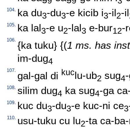
9
9
3
104.
ka
du
-du
-e
kicib
i
-il
-il
3
3
3
2
105.
ka
lal
-e
u
-lal
e-bur
-
3
2
3
12
106.
{
ka
tuku
} {(
1 ms. has ins
im-dug
4
107.
kuc
gal-gal
di
lu-ub
sug
2
4
108.
silim
dug
ka
sug
-ga
ca-
4
4
109.
kuc
du
-du
-e
kuc-ni
ce
3
3
3
110.
usu-tuku
cu
lu
-ta
ca-ba-
2