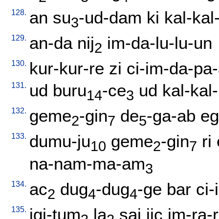
128.
an
su
-ud-dam
ki
kal-kal
3
129.
an-da
nij
im-da-lu-lu-un
2
130.
kur-kur-re
zi
ci-im-da-pa
131.
ud
buru
-ce
ud
kal-kal
14
3
132.
geme
-gin
de
-ga-ab
eg
2
7
5
133.
dumu-ju
geme
-gin
ri
10
2
7
na-nam-ma-am
3
134.
ac
dug
-dug
-ge
bar
ci-
2
4
4
135.
igi-tum
la
saj
jic
im-ra-