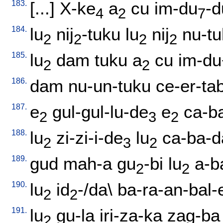
183.
[
...
]
X-ke
a
cu
im-du
-d
4
2
7
184.
lu
nij
-tuku
lu
nij
nu-t
2
2
2
2
185.
lu
dam
tuku
a
cu
im-du
2
2
186.
dam
nu-un-tuku
ce-er-ta
187.
e
gul-gul-lu-de
e
ca-b
2
3
2
188.
lu
zi-zi-i-de
lu
ca-ba-da
2
3
2
189.
gud
mah-a
gu
-bi
lu
a-b
2
2
190.
lu
id
-/da
\
ba-ra-an-bal-
2
2
191.
lu
gu-la
iri-za-ka
zag-ba
2