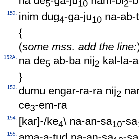
na
de
-ga-ju
nam-bi
-b
5
10
2
152.
inim
dug
-ga-ju
na-ab-
4
10
{
(
some mss. add the line:
152A.
na
de
ab-ba
nij
kal-la-
5
2
}
153.
dumu
engar-ra-ra
nij
na
2
ce
-em-ra
3
154.
[
kar]-/ke
\
na-an-sa
-sa
4
10
155.
ama-a-tud
na-an-sa
-sa