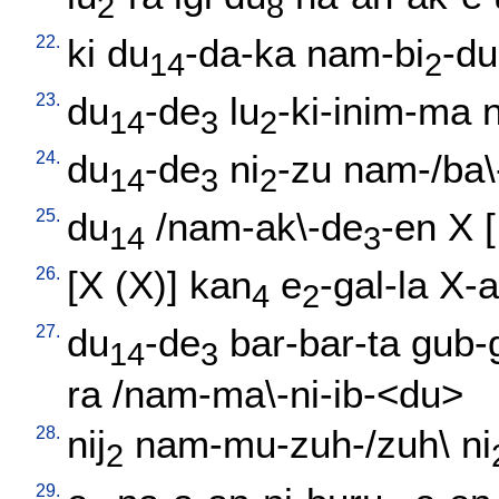
2
8
22.
ki
du
-da-ka
nam-bi
-du
14
2
23.
du
-de
lu
-ki-inim-ma
14
3
2
24.
du
-de
ni
-zu
nam-/ba\-
14
3
2
25.
du
/
nam-ak\-de
-en
X
[
14
3
26.
[
X
(X)
]
kan
e
-gal-la
X-
4
2
27.
du
-de
bar-bar-ta
gub-
14
3
ra
/
nam-ma\-ni-ib-<du
>
28.
nij
nam-mu-zuh-/zuh
\
ni
2
29.