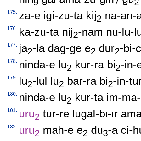
9
7
2
175.
za-e
igi-zu-ta
kij
na-an-a
2
176.
ka-zu-ta
nij
-nam
nu-lu-l
2
177.
ja
-la
dag-ge
e
dur
-bi-
2
2
2
178.
ninda-e
lu
kur-ra
bi
-in-
2
2
179.
lu
-lul
lu
bar-ra
bi
-in-t
2
2
2
180.
ninda-e
lu
kur-ta
im-ma-
2
181.
uru
tur-re
lugal-bi-ir
ama
2
182.
uru
mah-e
e
du
-a
ci-h
2
2
3