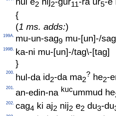
hul
e
nij
-gur
-ra
ur
-e
2
2
11
5
{
(
1 ms. adds:
)
199A.
mu-un-sag
mu-[un]-/sag
9
199B.
ka-ni
mu-[un]-/tag\-[tag
]
}
200.
?
hul-da
id
-da
ma
he
-e
2
2
2
201.
kuc
an-edin-na
ummud
he
202.
cag
ki
aj
nij
e
du
-du
4
2
2
2
3