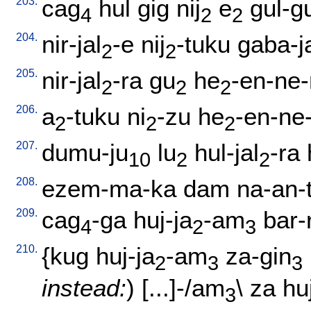
203.
cag
hul
gig
nij
e
gul-g
4
2
2
204.
nir-jal
-e
nij
-tuku
gaba-j
2
2
205.
nir-jal
-ra
gu
he
-en-ne-n
2
2
2
206.
a
-tuku
ni
-zu
he
-en-ne-
2
2
2
207.
dumu-ju
lu
hul-jal
-ra
10
2
2
208.
ezem-ma-ka
dam
na-an-
209.
cag
-ga
huj-ja
-am
bar-
4
2
3
210.
{
kug
huj-ja
-am
za-gin
2
3
3
instead:
) [
...]-/am
\
za
hu
3