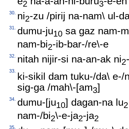
e
na-a-an-ni-buru
-e-en
2
3
30.
ni
-zu
/
pirij
na-nam
\
ul-d
2
31.
dumu-ju
sa
gaz
nam-m
10
nam-bi
-ib-bar-/re\-e
2
32.
nitah
nijir-si
na-an-ak
ni
2
33.
ki-sikil
dam
tuku-/da
\
e-/
sig-ga
/
mah\-[am
]
3
34.
dumu-[ju
]
dagan-na
lu
10
2
nam-/bi
\-e-ja
-ja
2
2
2
35.