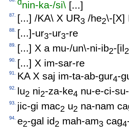
d
nin-ka-/si\
[
...
]
87.
[
...
] /
KA
\
X
UR
/
he
\-[X
]
3
2
88.
[
...]-ur
-ur
-re
3
3
89.
[
...
]
X
a
mu-/un\-ni-ib
-[il
2
2
90.
[
...
]
X
im-sar-re
91.
KA
X
saj
im-ta-ab-gur
-g
4
92.
lu
ni
-za-ke
nu-e-ci-su
2
2
4
93.
jic-gi
mac
u
na-nam
ca
2
2
94.
e
-gal
id
mah-am
cag
2
2
3
4