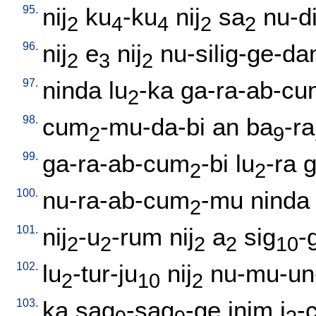
95.
nij
ku
-ku
nij
sa
nu-d
2
4
4
2
2
96.
nij
e
nij
nu-silig-ge-d
2
3
2
97.
ninda
lu
-ka
ga-ra-ab-cu
2
98.
cum
-mu-da-bi
an
ba
-ra
2
9
99.
ga-ra-ab-cum
-bi
lu
-ra
g
2
2
100.
nu-ra-ab-cum
-mu
ninda
2
101.
nij
-u
-rum
nij
a
sig
-
2
2
2
2
10
102.
lu
-tur-ju
nij
nu-mu-un
2
10
2
103.
ka
sag
-sag
-ge
inim
i
-