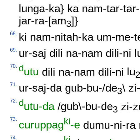
lunga-ka
}
ka
nam-tar-tar-
jar-ra-[am
]}
3
68.
ki
nam-nitah-ka
um-me-t
69.
ur-saj
dili
na-nam
dili-ni
l
70.
d
utu
dili
na-nam
dili-ni
lu
71.
ur-saj-da
gub-bu-/de
\
zi
3
72.
d
utu-da
/
gub\-bu-de
zi-z
3
73.
ki
curuppag
-e
dumu-ni-ra
74.
ki