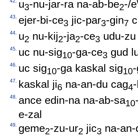
42.
u
-nu-jar-ra
na-ab-be
-/e
3
2
43.
ejer-bi-ce
jic-par
-gin
c
3
3
7
44.
u
nu-kij
-ja
-ce
udu-zu
2
2
2
3
45.
uc
nu-sig
-ga-ce
gud
l
10
3
46.
uc
sig
-ga
kaskal
sig
10
10
47.
kaskal
ji
na-an-du
cag
-
6
4
48.
ance
edin-na
na-ab-sa
10
e-zal
49.
geme
-zu-ur
jic
na-an-
2
2
3