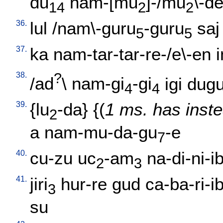
du
nam-[mu
]-/mu
\-d
14
2
2
36.
lul
/
nam\-guru
-guru
saj
5
5
37.
ka
nam-tar-tar-re-/e\-en
38.
?
/
ad
\
nam-gi
-gi
igi
dug
4
4
39.
{
lu
-da
} {(
1 ms. has inste
2
a
nam-mu-da-gu
-e
7
40.
cu-zu
uc
-am
na-di-ni-i
2
3
41.
jiri
hur-re
gud
ca-ba-ri-i
3
su