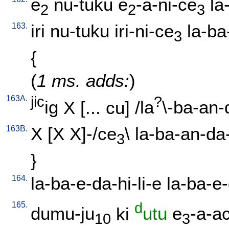
e
nu-tuku
e
-a-ni-ce
la
2
2
3
163.
iri
nu-tuku
iri-ni-ce
la-ba
3
{
(
1 ms. adds:
)
163A.
jic
?
ig
X
[
...
cu
] /
la
\-ba-an-
163B.
X
[
X
X]-/ce
\
la-ba-an-da
3
}
164.
la-ba-e-da-hi-li-e
la-ba-e
165.
d
dumu-ju
ki
utu
e
-a-a
10
3