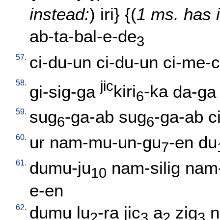
instead:
)
iri
} {(
1 ms. has 
ab-ta-bal-e-de
3
57.
ci-du-un
ci-du-un
ci-me-c
58.
jic
gi-sig-ga
kiri
-ka
da-ga
6
59.
sug
-ga-ab
sug
-ga-ab
c
6
6
60.
ur
nam-mu-un-gu
-en
du
7
61.
dumu-ju
nam-silig
nam
10
e-en
62.
dumu
lu
-ra
jic
a
zig
n
2
3
2
3