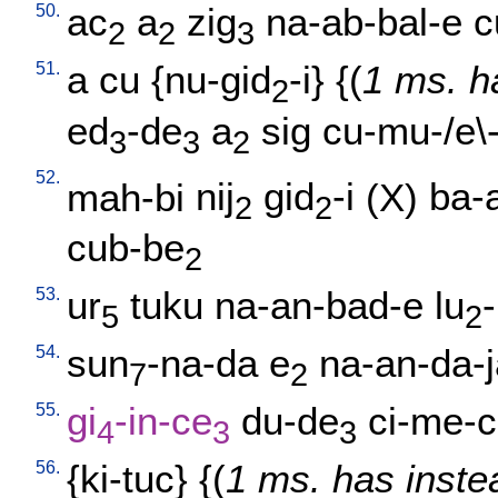
50.
ac
a
zig
na-ab-bal-e
c
2
2
3
51.
a
cu
{
nu-gid
-i
} {(
1 ms. h
2
ed
-de
a
sig
cu-mu-/e\-
3
3
2
52.
mah-bi
nij
gid
-i
(X)
ba-
2
2
cub-be
2
53.
ur
tuku
na-an-bad-e
lu
-
5
2
54.
sun
-na-da
e
na-an-da-j
7
2
55.
gi
-in-ce
du-de
ci-me-c
4
3
3
56.
{
ki-tuc
} {(
1 ms. has inste