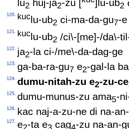
lu
huj-ja
-zu
[
]lu-ub
2
2
2
120.
kuc
lu-ub
ci-ma-da-gu
-e
2
7
121.
kuc
lu-ub
/
ci\-[me]-/da\-til
2
122.
ja
-la
ci-/me\-da-dag-ge
2
123.
ga-ba-ra-gu
e
-gal-la
ba
7
2
124.
dumu-nitah-zu
e
-zu-ce
2
125.
dumu-munus-zu
ama
-ni
5
126.
kac
naj-a-zu-ne
di
na-an
127.
e
-ta
e
cag
-zu
na-an-g
2
3
4