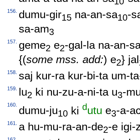
10
156.
dumu-gir
na-an-sa
-s
15
10
sa-am
3
157.
geme
e
-gal-la
na-an-s
2
2
{(
some mss. add:
)
e
}
jal
2
158.
saj
kur-ra
kur-bi-ta
um-ta
159.
lu
ki
nu-zu-a-ni-ta
u
-mu
2
3
160.
d
dumu-ju
ki
utu
e
-a-a
10
3
161.
a
hu-mu-ra-an-de
-e
igi-
2
162.