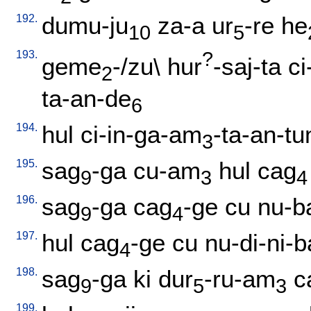
192.
dumu-ju
za-a
ur
-re
he
10
5
193.
?
geme
-/zu
\
hur
-saj-ta
ci
2
ta-an-de
6
194.
hul
ci-in-ga-am
-ta-an-t
3
195.
sag
-ga
cu-am
hul
cag
9
3
4
196.
sag
-ga
cag
-ge
cu
nu-b
9
4
197.
hul
cag
-ge
cu
nu-di-ni-b
4
198.
sag
-ga
ki
dur
-ru-am
c
9
5
3
199.