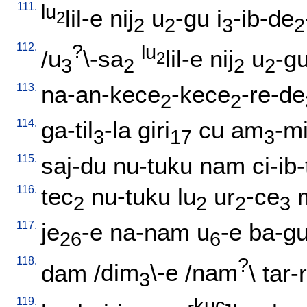
111.
lu
lil-e
nij
u
-gu
i
-ib-de
2
2
2
3
2
112.
?
lu
/
u
\-sa
lil-e
nij
u
-g
2
3
2
2
2
113.
na-an-kece
-kece
-re-de
2
2
114.
ga-til
-la
giri
cu
am
-mi
3
17
3
115.
saj-du
nu-tuku
nam
ci-ib
116.
tec
nu-tuku
lu
ur
-ce
2
2
2
3
117.
je
-e
na-nam
u
-e
ba-g
26
6
118.
?
dam
/
dim
\-e
/
nam
\
tar-
3
119.
kuc