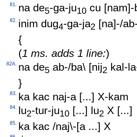
81.
na
de
-ga-ju
cu
[
nam]-
5
10
82.
inim
dug
-ga-ja
[
na]-/ab
4
2
{
(
1 ms. adds 1 line:
)
82A.
na
de
ab-/ba
\ [
nij
kal-l
5
2
}
83.
ka
kac
naj-a
[
...
]
X-kam
84.
lu
-tur-ju
[
...
]
lu
X
[
...
]
2
10
2
85.
ka
kac
/
naj\-[a
...
]
X
86.