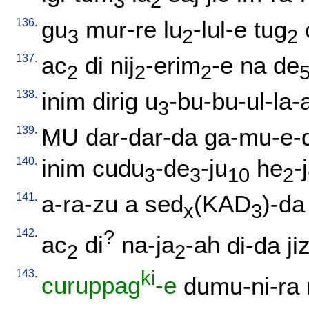
3
2
136.
gu
mur-re
lu
-lul-e
tug
3
2
2
137.
ac
di
nij
-erim
-e
na
de
2
2
2
138.
inim
dirig
u
-bu-bu-ul-la
3
139.
MU
dar-dar-da
ga-mu-e-
140.
inim
cudu
-de
-ju
he
-
3
3
10
2
141.
a-ra-zu
a
sed
(KAD
)-da
x
3
142.
?
ac
di
na-ja
-ah
di-da
ji
2
2
143.
ki
curuppag
-e
dumu-ni-ra