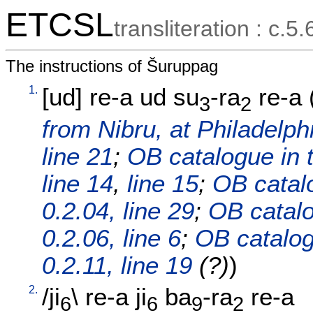
ETCSL
transliteration : c.5.
The instructions of Šuruppag
1.
[
ud
]
re-a
ud
su
-ra
re-a
3
2
from Nibru, at Philadelphi
line 21
;
OB catalogue in t
line 14
,
line 15
;
OB catal
0.2.04, line 29
;
OB catalo
0.2.06, line 6
;
OB catalog
0.2.11, line 19
(?)
)
2.
/
ji
\
re-a
ji
ba
-ra
re-a
6
6
9
2