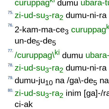
curuppag
dumu
ubara-t
75.
zi-ud-su
-ra
dumu-ni-ra
3
2
76.
k
2-kam-ma-ce
curuppag
3
un-de
-de
5
5
77.
ki
/curuppag\
dumu
ubara-
78.
zi-ud-su
-ra
dumu-ni-ra
3
2
79.
dumu-ju
na
/
ga\-de
na
10
5
80.
zi-ud-su
-ra
inim
[
ga]-/r
3
2
ci-ak