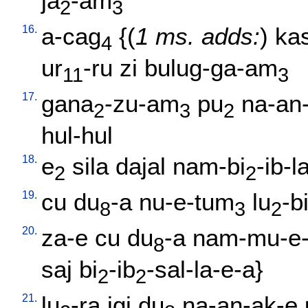
ja
-am
2
3
16.
a-cag
{(
1 ms. adds:
)
ka
4
ur
-ru
zi
bulug-ga-am
11
3
17.
gana
-zu-am
pu
na-an-
2
3
2
hul-hul
18.
e
sila
dajal
nam-bi
-ib-l
2
2
19.
cu
du
-a
nu-e-tum
lu
-b
8
3
2
20.
za-e
cu
du
-a
nam-mu-e-
8
saj
bi
-ib
-sal-la-e-a
}
2
2
21.
lu
-ra
igi
du
na-an-ak-e