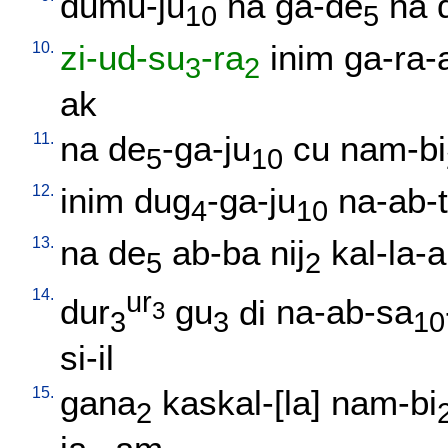
dumu-ju
na
ga-de
na
10
5
10.
zi-ud-su
-ra
inim
ga-ra-
3
2
ak
11.
na
de
-ga-ju
cu
nam-bi
5
10
12.
inim
dug
-ga-ju
na-ab-
4
10
13.
na
de
ab-ba
nij
kal-la-
5
2
14.
ur
dur
gu
di
na-ab-sa
3
3
3
10
si-il
15.
gana
kaskal-[la
]
nam-bi
2