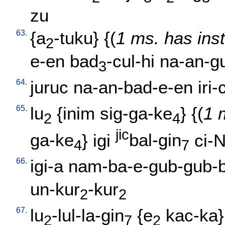
zu
63.
{
a
-tuku
} {(
1 ms. has ins
2
e-en
bad
-cul-hi
na-an-gu
3
64.
juruc
na-an-bad-e-en
iri-
65.
lu
{
inim
sig-ga-ke
} {(
1 
2
4
jic
ga-ke
}
igi
bal-gin
ci-
4
7
66.
igi-a
nam-ba-e-gub-gub-
un-kur
-kur
2
2
67.
lu
-lul-la-gin
{
e
kac-ka
}
2
7
2