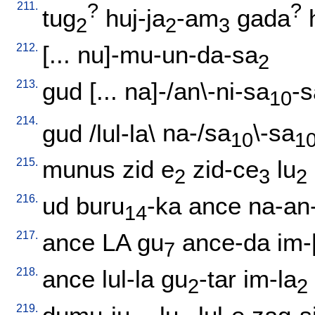
211.
?
?
tug
huj-ja
-am
gada
2
2
3
212.
[
...
nu]-mu-un-da-sa
2
213.
gud
[
...
na]-/an\-ni-sa
-s
10
214.
gud
/
lul-la
\
na-/sa
\-sa
10
1
215.
munus
zid
e
zid-ce
lu
2
3
2
216.
ud
buru
-ka
ance
na-an
14
217.
ance
LA
gu
ance-da
im-[
7
218.
ance
lul-la
gu
-tar
im-la
2
2
219.