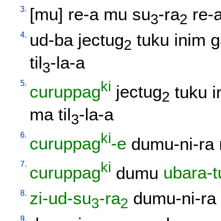
3.
[
mu
]
re-a
mu
su
-ra
re-
3
2
4.
ud-ba
jectug
tuku
inim
g
2
til
-la-a
3
5.
ki
curuppag
jectug
tuku
i
2
ma
til
-la-a
3
6.
ki
curuppag
-e
dumu-ni-ra
7.
ki
curuppag
dumu
ubara-t
8.
zi-ud-su
-ra
dumu-ni-ra
3
2
9.