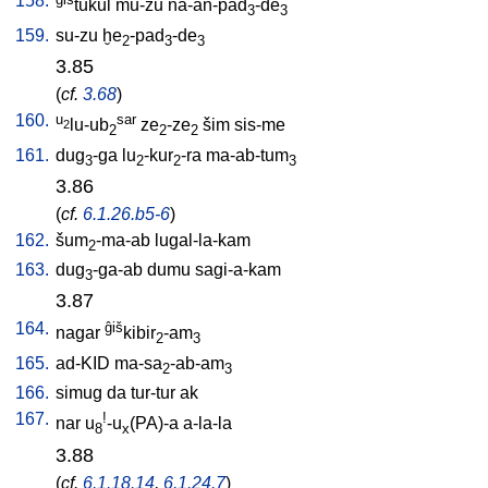
158.
tukul
mu-zu
na-an-pad
-de
3
3
159.
su-zu
ḫe
-pad
-de
2
3
3
3.85
(
cf.
3.68
)
160.
u
sar
lu-ub
ze
-ze
šim
sis-me
2
2
2
2
161.
dug
-ga
lu
-kur
-ra
ma-ab-tum
3
2
2
3
3.86
(
cf.
6.1.26.b5-6
)
162.
šum
-ma-ab
lugal-la-kam
2
163.
dug
-ga-ab
dumu
sagi-a-kam
3
3.87
164.
ĝiš
nagar
kibir
-am
2
3
165.
ad-KID
ma-sa
-ab-am
2
3
166.
simug
da
tur-tur
ak
167.
!
nar
u
-u
(PA)-a
a-la-la
8
x
3.88
(
cf.
6.1.18.14
,
6.1.24.7
)