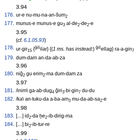
3.94
176.
ur-e
nu-mu-na-an-šum
2
177.
munus-e
munus-e
gu
al-de
-de
-e
3
2
2
3.95
(
cf.
6.1.05.93
)
178.
ĝiš
ĝiš
ur-gir
{
ilar
} {(
1 ms. has instead:
)
ellag
}
ra-a-gin
15
7
179.
dum-dam
an-da-ab-za
3.96
180.
niĝ
gu
erim
-ma
dum-dam
za
2
2
3.97
181.
/
inim
\
ga-ab-dug
ĝiri
-bi-gin
du-du
4
3
7
182.
/
ka
\
an-tuku-da
a-ba-am
mu-da-ab-sa
-e
3
2
3.98
183.
[
…
]
id
-da
ḫe
-ib-dirig-ma
2
2
184.
[
…
]
bi
-ib-tur-re
2
3.99