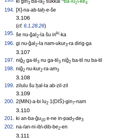
ki
ĝiri
ba-la
sukkal
ba-/u
\-ke
3
2
2
4
194.
[
X]-na-ab-taḫ-e-še
3.106
(
cf.
6.1.28.26
)
195.
ki
še
nu-ĝal
-la
šu
iri
-ka
2
196.
gi
nu-ĝal
-la
nam-ukur
-ra
dirig-ga
2
3
3.107
197.
niĝ
ga-til
nu
ga-til
niĝ
ba-til
nu
ba-til
2
3
3
2
198.
niĝ
nu-kur
-ra-am
2
2
3
3.108
199.
zilulu
šu
ḫal-la
ab-zil-zil
3.109
200.
2(MIN)-a-bi
lu
1(DIŠ)-gin
-nam
2
7
3.110
201.
ki
an-ba-ĝu
e-ne
in-pad
-de
10
3
3
202.
na-/an-ni-ib\-dib-be
-en
2
3.111