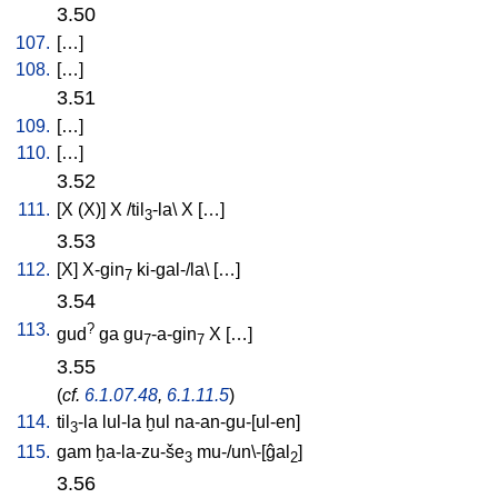
3.50
107.
[
…
]
108.
[
…
]
3.51
109.
[
…
]
110.
[
…
]
3.52
111.
[
X
(X)
]
X
/
til
-la
\
X
[
…
]
3
3.53
112.
[
X
]
X-gin
ki-gal-/la
\ [
…
]
7
3.54
113.
?
gud
ga
gu
-a-gin
X
[
…
]
7
7
3.55
(
cf.
6.1.07.48
,
6.1.11.5
)
114.
til
-la
lul-la
ḫul
na-an-gu-[ul-en
]
3
115.
gam
ḫa-la-zu-še
mu-/un\-[ĝal
]
3
2
3.56