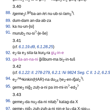
2
2
7
3
2
4
4
3.40
88.
ĝiš
?
/
geme
\
ba-an-/e
\
nu-ub-si-/am
\
2
3
89.
dum-dam
an-da-ab-za
90.
ka
nu-un-[si
]
91.
?
murub
nu-si
-[e-še
]
2
3.41
(
cf.
6.1.19.d9
,
6.1.28.25
)
92.
e
-ta
e
sila-ta
kur
-ra
gi
-in-e
2
3
9
4
93.
ga-ša-an-na-ni
ĝišbum-ma
bi
-in-tuš
2
3.42
(
cf.
6.1.22: ll. 278-279
,
6.2.1: Ni 9824 Seg. C ll. 1-2
,
6.2.
94.
na
?
e
-
kinkin(ḪAR)-na
du
ḫe
-en-/ĝal
\
4
2
14
2
2
95.
?
?
geme
niĝ
zuḫ-a-ni
pa
im-mi-in
-ed
2
2
3
3.43
96.
?
geme
-da
nu
-da-ni
nitaḫ
kalag-da
X
2
2
97.
geme
niĝ
zuḫ-zuḫ-a-ni
nin-e
lu
-da
X-sig
2
2
2
10