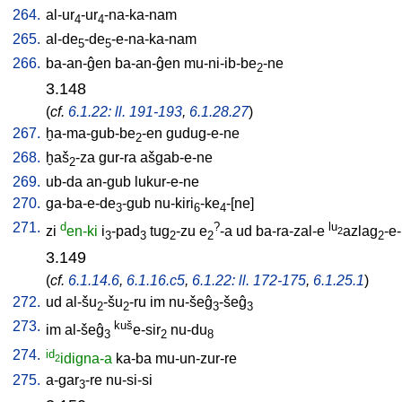
264.
al-ur
-ur
-na-ka-nam
4
4
265.
al-de
-de
-e-na-ka-nam
5
5
266.
ba-an-ĝen
ba-an-ĝen
mu-ni-ib-be
-ne
2
3.148
(
cf.
6.1.22: ll. 191-193
,
6.1.28.27
)
267.
ḫa-ma-gub-be
-en
gudug-e-ne
2
268.
ḫaš
-za
gur-ra
ašgab-e-ne
2
269.
ub-da
an-gub
lukur-e-ne
270.
ga-ba-e-de
-gub
nu-kiri
-ke
-[ne
]
3
6
4
271.
d
?
lu
zi
en-ki
i
-pad
tug
-zu
e
-a
ud
ba-ra-zal-e
azlag
-e
2
3
3
2
2
2
3.149
(
cf.
6.1.14.6
,
6.1.16.c5
,
6.1.22: ll. 172-175
,
6.1.25.1
)
272.
ud
al-šu
-šu
-ru
im
nu-šeĝ
-šeĝ
2
2
3
3
273.
kuš
im
al-šeĝ
e-sir
nu-du
3
2
8
274.
id
idigna-a
ka-ba
mu-un-zur-re
2
275.
a-gar
-re
nu-si-si
3