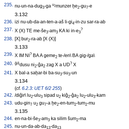
235.
u
nu-un-na-dug
-ga
munzer
ḫe
-gu
-e
2
3
2
7
3.132
236.
izi
nu-ub-da-an-ten-a-aš
li-gi
-in-zu
sar-ra-ab
4
237.
?
X
(X)
TE
me-še
-am
KA
ki
in-e
3
3
3
238.
[
X
]
bur
-ra-ab
[
X
(X)
]
2
3.133
239.
?
X
IM
NI
BA
A
geme
te-/en
\
BA
gig-/ga
\
2
240.
ĝiš
?
dusu
ni
-ĝa
zag
X
a
UD
X
2
2
241.
X
bal-a
saḫar-bi
ba-su
-su
-un
3
3
3.134
(
cf.
6.2.3: UET 6/2 255
)
242.
/
diĝir
\
lu
-ulu
sipad
u
kiĝ
-ĝa
lu
-ulu
-kam
2
3
2
2
2
2
3
243.
udu-gin
u
gu
-a
ḫe
-en-tum
-tum
-mu
7
2
7
2
2
2
3.135
244.
en-na-bi-še
-am
ka
silim
šum
-ma
3
3
2
245.
nu-un-da-ab-da
-da
13
13