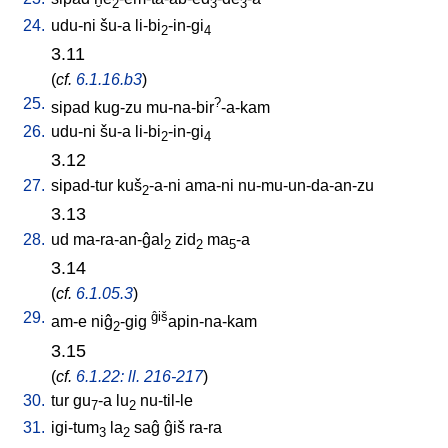
2
3
3
24.
udu-ni
šu-a
li-bi
-in-gi
2
4
3.11
(
cf.
6.1.16.b3
)
25.
?
sipad
kug-zu
mu-na-bir
-a-kam
26.
udu-ni
šu-a
li-bi
-in-gi
2
4
3.12
27.
sipad-tur
kuš
-a-ni
ama-ni
nu-mu-un-da-an-zu
2
3.13
28.
ud
ma-ra-an-ĝal
zid
ma
-a
2
2
5
3.14
(
cf.
6.1.05.3
)
29.
ĝiš
am-e
niĝ
-gig
apin-na-kam
2
3.15
(
cf.
6.1.22: ll. 216-217
)
30.
tur
gu
-a
lu
nu-til-le
7
2
31.
igi-tum
la
saĝ
ĝiš
ra-ra
3
2