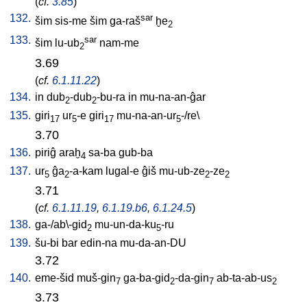
(
cf.
3.85
)
132.
sar
šim
sis-me
šim
ga-raš
ḫe
2
133.
sar
šim
lu-ub
nam-me
2
3.69
(
cf.
6.1.11.22
)
134.
in
dub
-dub
-bu-ra
in
mu-na-an-ĝar
2
2
135.
giri
ur
-e
giri
mu-na-an-ur
-/re
\
17
5
17
5
3.70
136.
piriĝ
araḫ
sa-ba
gub-ba
4
137.
ur
ĝa
-a-kam
lugal-e
ĝiš
mu-ub-ze
-ze
5
2
2
2
3.71
(
cf.
6.1.11.19
,
6.1.19.b6
,
6.1.24.5
)
138.
ga-/ab\-gid
mu-un-da-ku
-ru
2
5
139.
šu-bi
bar
edin-na
mu-da-an-DU
3.72
140.
eme-šid
muš-gin
ga-ba-gid
-da-gin
ab-ta-ab-us
7
2
7
2
3.73