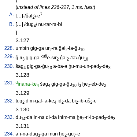
(
instead of lines 226-227, 1 ms. has:
)
A.
?
[
…]-/ĝal
\-e
2
B.
[
…
] /
dug
\
nu-tar-ra-bi
4
}
3.127
228.
umbin
gig-ga
ur
-ra
ĝal
-la-ĝu
2
2
10
229.
kuš
ĝiri
gig-ga
e-sir
ĝal
-/la\-ĝu
3
2
2
10
230.
šag
gig-ga-ĝu
a-ba-a
ḫu-mu-un-pad
-de
4
10
3
3
3.128
231.
d
inana-ke
šag
gig-ga-ĝu
i
ḫe
-eb-de
4
4
10
3
2
2
3.129
232.
tug
dim-gal-la-ke
id
-da
bi
-ib-uš
-e
2
4
2
2
2
3.130
233.
du
-da
in-na
di-da
inim-ma
ḫe
-ri-ib-pad
-de
14
2
3
3
3.131
234.
an-na-dug
-ga
mun
ḫe
-gu
-e
3
2
7