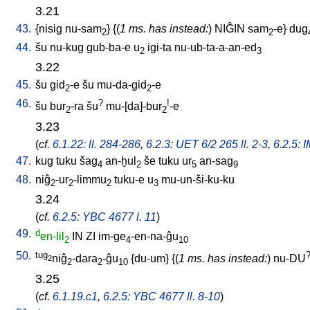
3.21
43.
{
nisig
nu-sam
} {(
1 ms. has instead:
)
NIĜIN
sam
-e
}
dug
2
2
44.
šu
nu-kug
gub-ba-e
u
igi-ta
nu-ub-ta-a-an-ed
2
3
3.22
45.
šu
gid
-e
šu
mu-da-gid
-e
2
2
46.
?
!
šu
bur
-ra
šu
mu-[da]-bur
-e
2
2
3.23
(
cf.
6.1.22: ll. 284-286
,
6.2.3: UET 6/2 265 ll. 2-3
,
6.2.5: 
47.
kug
tuku
šag
an-ḫul
še
tuku
ur
an-sag
4
2
5
9
48.
niĝ
-ur
-limmu
tuku-e
u
mu-un-ši-ku-ku
2
2
2
3
3.24
(
cf.
6.2.5: YBC 4677 l. 11
)
49.
d
en-lil
IN
ZI
im-ge
-en-na-ĝu
2
4
10
50.
tug
niĝ
-dara
-ĝu
{
du-um
} {(
1 ms. has instead:
)
nu-DU
2
2
2
10
3.25
(
cf.
6.1.19.c1
,
6.2.5: YBC 4677 ll. 8-10
)