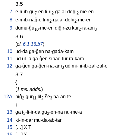
3.5
7.
e-ri-ib-gu
-en
ti-ri
-ga
al-deḫi
-me-en
7
2
2
8.
e-ri-ib-naĝ-e
ti-ri
-ga
al-deḫi
-me-en
2
2
9.
dumu-ĝu
-me-en
diĝir-zu
kur
-ra-am
10
2
3
3.6
(
cf.
6.1.16.b7
)
10.
ud-da
ga-ĝen
na-gada-kam
11.
ud
ul-la
ga-ĝen
sipad-tur-ra-kam
12.
ga-ĝen
ga-ĝen-na-am
ud
mi-ni-ib-zal-zal-e
3
3.7
{
(
1 ms. adds:
)
12A.
niĝ
-gur
lil
-še
ba-an-te
2
11
2
3
}
13.
ga
i
-ti-ir-da
gu
-en-na
nu-me-a
3
2
14.
ki-in-dar
mu-da-ab-tar
15.
[
…
]
X
TI
16.
[
…
]
X