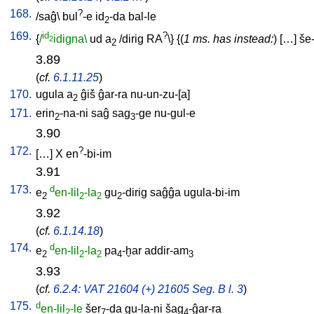
168.
?
/
saĝ
\
bul
-e
id
-da
bal-le
2
169.
id
?
{
/
idigna\
ud
a
/
dirig
RA
\} {(
1 ms. has instead:
) [
…
]
še-
2
2
3.89
(
cf.
6.1.11.25
)
170.
ugula
a
ĝiš
ĝar-ra
nu-un-zu-[a
]
2
171.
erin
-na-ni
saĝ
sag
-ge
nu-gul-e
2
3
3.90
172.
?
[
…
]
X
en
-bi-im
3.91
173.
d
e
en-lil
-la
gu
-dirig
saĝĝa
ugula-bi-im
2
2
2
2
3.92
(
cf.
6.1.14.18
)
174.
d
e
en-lil
-la
pa
-ḫar
addir-am
2
2
2
4
3
3.93
(
cf.
6.2.4: VAT 21604 (+) 21605 Seg. B l. 3
)
175.
d
en-lil
-le
šer
-da
gu-la-ni
šag
-ĝar-ra
2
7
4