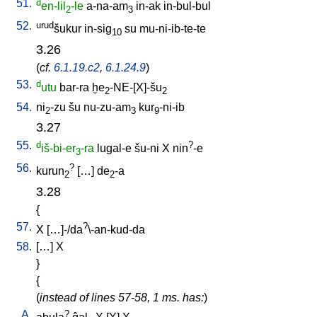
51.
d
en-lil
-le
a-na-am
in-ak
in-bul-bul
2
3
52.
urud
šukur
in-sig
su
mu-ni-ib-te-te
10
3.26
(
cf.
6.1.19.c2
,
6.1.24.9
)
53.
d
utu
bar-ra
ḫe
-NE-[X]-šu
2
2
54.
ni
-zu
šu
nu-zu-am
kur
-ni-ib
2
3
9
3.27
55.
d
?
iš-bi-er
-ra
lugal-e
šu-ni
X
nin
-e
3
56.
?
kurun
[
…
]
de
-a
2
2
3.28
{
57.
?
X
[
…]-/da
\-an-kud-da
58.
[
…
]
X
}
{
(
instead of lines 57-58, 1 ms. has:
)
A.
?