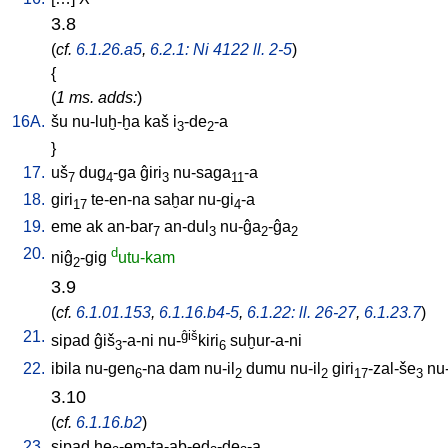
3.8
(
cf.
6.1.26.a5
,
6.2.1: Ni 4122 ll. 2-5
)
{
(
1 ms. adds:
)
16A.
šu
nu-luḫ-ḫa
kaš
i
-de
-a
3
2
}
17.
uš
dug
-ga
ĝiri
nu-saga
-a
7
4
3
11
18.
giri
te-en-na
saḫar
nu-gi
-a
17
4
19.
eme
ak
an-bar
an-dul
nu-ĝa
-ĝa
7
3
2
2
20.
d
niĝ
-gig
utu-kam
2
3.9
(
cf.
6.1.01.153
,
6.1.16.b4-5
,
6.1.22: ll. 26-27
,
6.1.23.7
)
21.
ĝiš
sipad
ĝiš
-a-ni
nu-
kiri
suḫur-a-ni
3
6
22.
ibila
nu-gen
-na
dam
nu-il
dumu
nu-il
giri
-zal-še
nu-
6
2
2
17
3
3.10
(
cf.
6.1.16.b2
)
23.
sipad
ḫe
-em-ta-ab-ed
-de
-a