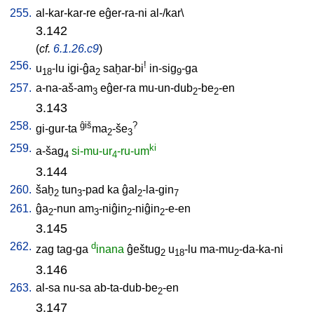
255.
al-kar-kar-re
eĝer-ra-ni
al-/kar
\
3.142
(
cf.
6.1.26.c9
)
256.
!
u
-lu
igi-ĝa
saḫar-bi
in-sig
-ga
18
2
9
257.
a-na-aš-am
eĝer-ra
mu-un-dub
-be
-en
3
2
2
3.143
258.
ĝiš
?
gi-gur-ta
ma
-še
2
3
259.
ki
a-šag
si-mu-ur
-ru-um
4
4
3.144
260.
šaḫ
tun
-pad
ka
ĝal
-la-gin
2
3
2
7
261.
ĝa
-nun
am
-niĝin
-niĝin
-e-en
2
3
2
2
3.145
262.
d
zag
tag-ga
inana
ĝeštug
u
-lu
ma-mu
-da-ka-ni
2
18
2
3.146
263.
al-sa
nu-sa
ab-ta-dub-be
-en
2
3.147