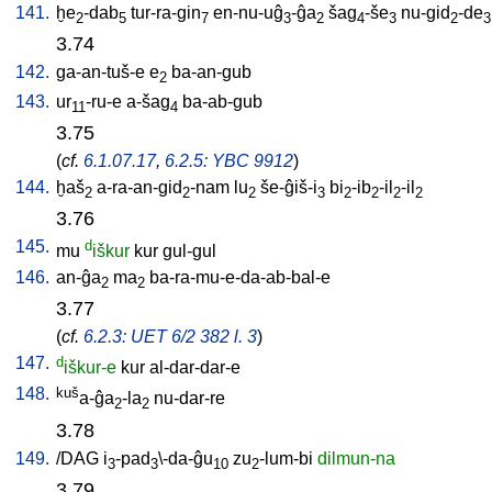
141.
ḫe
-dab
tur-ra-gin
en-nu-uĝ
-ĝa
šag
-še
nu-gid
-de
2
5
7
3
2
4
3
2
3
3.74
142.
ga-an-tuš-e
e
ba-an-gub
2
143.
ur
-ru-e
a-šag
ba-ab-gub
11
4
3.75
(
cf.
6.1.07.17
,
6.2.5: YBC 9912
)
144.
ḫaš
a-ra-an-gid
-nam
lu
še-ĝiš-i
bi
-ib
-il
-il
2
2
2
3
2
2
2
2
3.76
145.
d
mu
iškur
kur
gul-gul
146.
an-ĝa
ma
ba-ra-mu-e-da-ab-bal-e
2
2
3.77
(
cf.
6.2.3: UET 6/2 382 l. 3
)
147.
d
iškur-e
kur
al-dar-dar-e
148.
kuš
a-ĝa
-la
nu-dar-re
2
2
3.78
149.
/
DAG
i
-pad
\-da-ĝu
zu
-lum-bi
dilmun-na
3
3
10
2
3.79