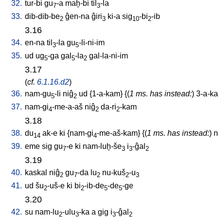
32.
tur-bi
gu
-a
maḫ-bi
til
-la
7
3
33.
dib-dib-be
ĝen-na
ĝiri
ki-a
sig
-bi
-ib
2
3
10
2
3.16
34.
en-na
til
-la
gu
-li-ni-im
3
5
35.
ud
ug
-ga
gal
-la
gal-la-ni-im
5
5
2
3.17
(
cf.
6.1.16.d2
)
36.
nam-gu
-li
niĝ
ud
{
1-a-kam
} {(
1 ms. has instead:
)
3-a-k
5
2
37.
nam-gi
-me-a-aš
niĝ
da-ri
-kam
4
2
2
3.18
38.
du
ak-e
ki
{
nam-gi
-me-aš-kam
} {(
1 ms. has instead:
)
n
14
4
39.
eme
sig
gu
-e
ki
nam-luḫ-še
i
-ĝal
7
3
3
2
3.19
40.
kaskal
niĝ
gu
-da
lu
nu-kuš
-u
2
7
2
2
3
41.
ud
šu
-uš-e
ki
bi
-ib-de
-de
-ge
2
2
5
5
3.20
42.
su
nam-lu
-ulu
-ka
a
gig
i
-ĝal
2
3
3
2