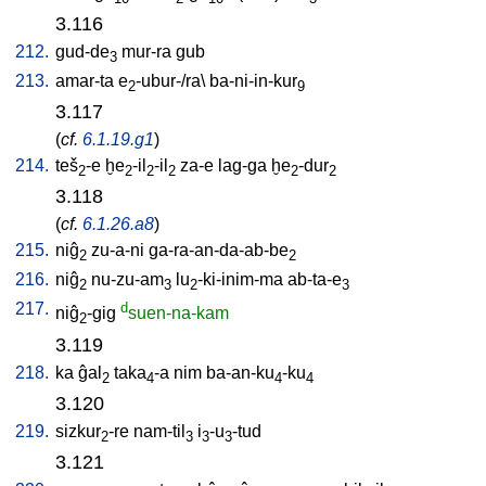
3.116
212.
gud-de
mur-ra
gub
3
213.
amar-ta
e
-ubur-/ra
\
ba-ni-in-kur
2
9
3.117
(
cf.
6.1.19.g1
)
214.
teš
-e
ḫe
-il
-il
za-e
lag-ga
ḫe
-dur
2
2
2
2
2
2
3.118
(
cf.
6.1.26.a8
)
215.
niĝ
zu-a-ni
ga-ra-an-da-ab-be
2
2
216.
niĝ
nu-zu-am
lu
-ki-inim-ma
ab-ta-e
2
3
2
3
217.
d
niĝ
-gig
suen-na-kam
2
3.119
218.
ka
ĝal
taka
-a
nim
ba-an-ku
-ku
2
4
4
4
3.120
219.
sizkur
-re
nam-til
i
-u
-tud
2
3
3
3
3.121