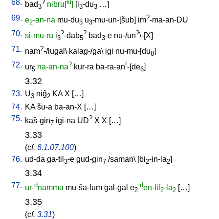
68.
?
ki
bad
nibru[
]
[
i
-du
…
]
3
3
3
69.
?
e
-an-na
mu-du
u
-mu-un-[šub
]
im
-ma-an-DU
2
3
3
70.
?
?
?
si-mu-ru
i
-dab
bad
-e
nu-/un
\-[X
]
3
5
3
71.
?
nam
-/lugal
\
kalag-/ga
\
igi
nu-mu-[du
]
8
72.
?
!
ur
na-an-na
kur-ra
ba-ra-an
-[de
]
5
6
3.32
73.
U
niĝ
KA
X
[
…
]
3
2
74.
KA
šu-a
ba-an-X
[
…
]
75.
?
kaš-gin
igi-na
UD
X
X
[
…
]
7
3.33
(
cf.
6.1.07.100
)
76.
ud-da
ga-til
-e
gud-gin
/
saman
\ [
bi
-in-la
]
3
7
2
2
3.34
77.
d
d
ur-
namma
mu-ša-lum
gal-gal
e
en-lil
-la
[
…
]
2
2
2
3.35
(
cf.
3.31
)