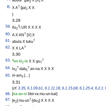
abula
ĝal
X
[
X
]
X
2
B.
?
X
A
ĝal
X
X
2
}
3.29
59.
?
/
lu
\
UR
X
X
X
X
2
60.
?
A
X
AN
[
X
]
X
61.
?
abula
X
tuku
62.
?
X
X
LA
3.30
63.
d
?
en-lil
-le
X
X
gu
2
7
64.
?
?
lu
dab
an-na
X
X
X
X
2
5
65.
iri-am
[
…
]
3
3.31
(
cf.
3.35
,
6.1.09.b1
,
6.1.11.18
,
6.1.15.b8
,
6.1.25.4
,
6.2.1: 
66.
[
na-an-ni
libir-ra
mu-un-kal
]
67.
?
[
e
]
mu-un
-[du
]
X
X
X
X
2
3