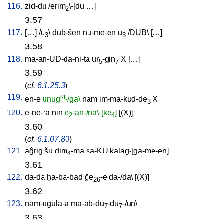
116.
zid-du
/
erim
\-[du
…
]
2
3.57
117.
[
…
] /
u
\
dub-šen
nu-me-en
u
/
DUB
\ [
…
]
3
3
3.58
118.
ma-an-UD-da-ni-ta
ur
-gin
X
[
…
]
5
7
3.59
(
cf.
6.1.25.3
)
119.
ki
en-e
unug
-/ga\
nam
im-ma-kud-de
X
3
120.
e-ne-ra
nin
e
-an-/na\-[ke
]
[
(X)
]
2
4
3.60
(
cf.
6.1.07.80
)
121.
aĝrig
šu
dim
-ma
sa-KU
kalag-[ga-me-en
]
4
3.61
122.
da-da
ḫa-ba-bad
ĝe
-e
da-/da
\ [
(X)
]
26
3.62
123.
nam-ugula-a
ma-ab-du
-du
-/un
\
7
7
3.63