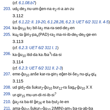
(
cf.
6.1.08.b7
)
203.
ud
-de
nu-um-ĝen-na
e
-ri-a
an-zu
5
3
2
3.112
(
cf.
6.1.22: ll. 19-20
,
6.1.28.28
,
6.2.3: UET 6/2 311 ll. 4-5
)
204.
ka-ĝu
tu
bil-la
ma-ra-sed-de
-en
10
7
2
3
205.
ku
-ta
ĝiri
-pa
(PAD)-ra
ma-ni-ib-de
-de
-ge-en
6
3
x
2
5
5
3.113
(
cf.
6.2.3: UET 6/2 311 l. 1
)
206.
?
ka-ĝu
itid-da
ka
/
ba
\-da-si
10
3.114
(
cf.
6.2.3: UET 6/2 311 ll. 2-3
)
207.
eme-ĝu
anše
kar-ra-gin
eĝer-bi-še
nu-gi
-gi
10
7
3
4
4
3.115
208.
ud
gid
-da
šukur
-ĝu
bur
-ra
šag
-ĝu
X
X
2
2
10
12
4
10
209.
?
ur-gir
mu-un-di-ni-ib-si
15
210.
ĝa
-ra
ba-til
ĝe
-e
ba-ḫul
-le-en
2
26
2
211.
ama-ĝu
šukur
-ĝu
2(MIN)-am
ba-ra-ab-ba
10
2
10
3