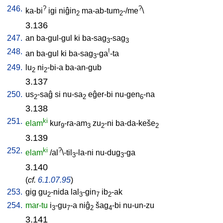
246.
?
?
ka-bi
igi
niĝin
ma-ab-tum
-/me
\
2
2
3.136
247.
an
ba-gul-gul
ki
ba-sag
-sag
3
3
248.
!
an
ba-gul
ki
ba-sag
-ga
-ta
3
249.
lu
ni
-bi-a
ba-an-gub
2
2
3.137
250.
us
-saĝ
si
nu-sa
eĝer-bi
nu-gen
-na
2
2
6
3.138
251.
ki
elam
kur
-ra-am
zu
-ni
ba-da-keše
9
3
2
2
3.139
252.
ki
?
elam
/
al
\-til
-la-ni
nu-dug
-ga
3
3
3.140
(
cf.
6.1.07.95
)
253.
gig
gu
-nida
lal
-gin
ib
-ak
2
3
7
2
254.
mar-tu
i
-gu
-a
niĝ
šag
-bi
nu-un-zu
3
7
2
4
3.141