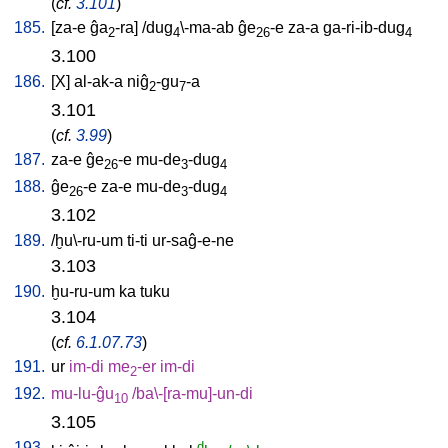
(
cf.
3.101
)
185.
[
za-e
ĝa
-ra
] /
dug
\-ma-ab
ĝe
-e
za-a
ga-ri-ib-dug
2
4
26
4
3.100
186.
[
X
]
al-ak-a
niĝ
-gu
-a
2
7
3.101
(
cf.
3.99
)
187.
za-e
ĝe
-e
mu-de
-dug
26
3
4
188.
ĝe
-e
za-e
mu-de
-dug
26
3
4
3.102
189.
/
ḫu\-ru-um
ti-ti
ur-saĝ-e-ne
3.103
190.
ḫu-ru-um
ka
tuku
3.104
(
cf.
6.1.07.73
)
191.
ur
im-di
me
-er
im-di
2
192.
mu-lu-ĝu
/
ba\-[ra-mu]-un-di
10
3.105
193.
d