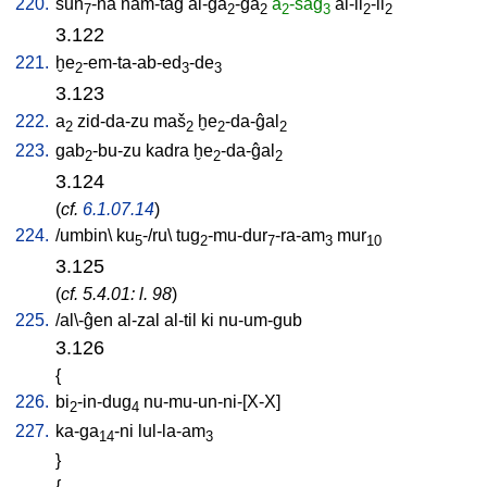
220.
sun
-na
nam-tag
al-ĝa
-ĝa
a
-sag
al-il
-il
7
2
2
2
3
2
2
3.122
221.
ḫe
-em-ta-ab-ed
-de
2
3
3
3.123
222.
a
zid-da-zu
maš
ḫe
-da-ĝal
2
2
2
2
223.
gab
-bu-zu
kadra
ḫe
-da-ĝal
2
2
2
3.124
(
cf.
6.1.07.14
)
224.
/
umbin
\
ku
-/ru
\
tug
-mu-dur
-ra-am
mur
5
2
7
3
10
3.125
(
cf. 5.4.01: l. 98
)
225.
/
al\-ĝen
al-zal
al-til
ki
nu-um-gub
3.126
{
226.
bi
-in-dug
nu-mu-un-ni-[X-X
]
2
4
227.
ka-ga
-ni
lul-la-am
14
3
}
{