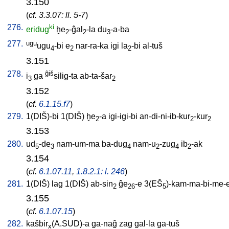
3.150
(
cf. 3.3.07: ll. 5-7
)
276.
ki
eridug
ḫe
-ĝal
-la
du
-a-ba
2
2
3
277.
ugu
ugu
-bi
e
nar-ra-ka
igi
la
-bi
al-tuš
4
2
2
3.151
278.
ĝiš
i
ga
silig-ta
ab-ta-šar
3
2
3.152
(
cf.
6.1.15.f7
)
279.
1(DIŠ)-bi
1(DIŠ)
ḫe
-a
igi-igi-bi
an-di-ni-ib-kur
-kur
2
2
2
3.153
280.
ud
-de
nam-um-ma
ba-dug
nam-u
-zug
ib
-ak
5
3
4
2
4
2
3.154
(
cf.
6.1.07.11
,
1.8.2.1: l. 246
)
281.
1(DIŠ)
lag
1(DIŠ)
ab-sin
ĝe
-e
3(EŠ
)-kam-ma-bi-me-
2
26
5
3.155
(
cf.
6.1.07.15
)
282.
kašbir
(A.SUD)-a
ga-naĝ
zag
gal-la
ga-tuš
x