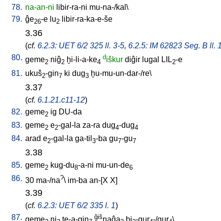
78.
na-an-ni
libir-ra-ni
mu-na-/kal
\
79.
ĝe
-e
lu
libir-ra-ka-e-še
26
2
3.36
(
cf.
6.2.3: UET 6/2 325 ll. 3-5
,
6.2.5: IM 62823 Seg. B ll. 
80.
d
geme
niĝ
ḫi-li-a-ke
iškur
diĝir
lugal
LIL
-e
2
2
4
2
81.
ukuš
-gin
ki
dug
ḫu-mu-un-dar-/re
\
2
7
3
3.37
(
cf.
6.1.21.c11-12
)
82.
geme
ig
DU-da
2
83.
geme
e
-gal-la
za-ra
dug
-dug
2
2
4
4
84.
arad
e
-gal-la
ga-til
-ba
gu
-gu
2
3
7
7
3.38
85.
geme
kug-du
-a-ni
mu-un-de
2
8
6
86.
?
30
ma-/na
\
im-ba
an-[X
X
]
3.39
(
cf.
6.2.3: UET 6/2 335 l. 1
)
87.
ĝiš
geme
ni
te-a-gin
naĝa
bi
-gur
-/gur
\