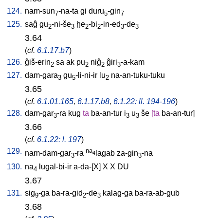
124.
nam-sun
-na-ta
gi
duru
-gin
7
5
7
125.
saĝ
gu
-ni-še
ḫe
-bi
-in-ed
-de
2
3
2
2
3
3
3.64
(
cf.
6.1.17.b7
)
126.
ĝiš-erin
sa
ak
pu
niĝ
ĝiri
-a-kam
2
2
2
3
127.
dam-gara
gu
-li-ni-ir
lu
na-an-tuku-tuku
3
5
2
3.65
(
cf.
6.1.01.165
,
6.1.17.b8
,
6.1.22: ll. 194-196
)
128.
dam-gar
-ra
kug
ta
ba-an-tur
i
u
še
[
ta
ba-an-tur
]
3
3
3
3.66
(
cf.
6.1.22: l. 197
)
129.
na
nam-dam-gar
-ra
lagab
za-gin
-na
4
3
3
130.
na
lugal-bi-ir
a-da-[X
]
X
X
DU
4
3.67
131.
sig
-ga
ba-ra-gid
-de
kalag-ga
ba-ra-ab-gub
9
2
3
3.68