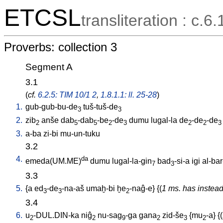
ETCSL
transliteration : c.6.
Proverbs: collection 3
Segment A
3.1
(
cf.
6.2.5: TIM 10/1 2
,
1.8.1.1: ll. 25-28
)
1.
gub-gub-bu-de
tuš-tuš-de
3
3
2.
zib
anše
dab
-dab
-be
-de
dumu
lugal-la
de
-de
-de
2
5
5
2
3
2
2
3
3.
a-ba
zi-bi
mu-un-tuku
3.2
4.
da
emeda(UM.ME)
dumu
lugal-la-gin
bad
-si-a
igi
al-bar
7
3
3.3
5.
{
a
ed
-de
-na-aš
umaḫ-bi
ḫe
-naĝ-e
} {(
1 ms. has instead
3
3
2
3.4
6.
u
-DUL.DIN-ka
niĝ
nu-sag
-ga
gana
zid-še
{
mu
-a
} {(
2
2
9
2
3
2