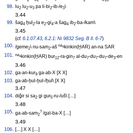
98.
lu
lu
-u
pa
li-bi
-ib-/e
\
2
2
3
2
3
3.44
99.
šag
ḫul
-la
e
-gi
-a
šag
ib
-ba-/kam
\
4
2
2
4
4
2
3.45
(
cf.
6.1.07.43
,
6.2.1: Ni 9832 Seg. B ll. 6-7
)
100.
na
/
geme
\
nu-sam
-aš
kinkin(ḪAR)
an-na
SAR
4
2
2
101.
na
kinkin(ḪAR)
bur
-ra-gin
al-du
-du
-du
-de
-en
4
12
7
7
7
7
3
3.46
102.
ga-an-kur
ga-ab-X
[
X
X
]
9
103.
ga-ab-ḫul-ḫul-/ḫul
\ [
X
X
]
3.47
104.
diĝir
si
sa
gi
gur
-ru-/uš
\ [
…
]
2
5
3.48
105.
?
ga-ab-sam
/
ga\-ba-X
[
…
]
2
3.49
106.
[
…
]
X
X
[
…
]