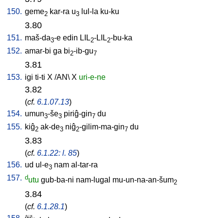
150.
geme
kar-ra
u
lul-la
ku-ku
2
3
3.80
151.
maš-da
-e
edin
LIL
-LIL
-bu-ka
3
2
2
152.
amar-bi
ga
bi
-ib-gu
2
7
3.81
153.
igi
ti-ti
X
/
AN
\
X
uri-e-ne
3.82
(
cf.
6.1.07.13
)
154.
umun
-še
piriĝ-gin
du
3
3
7
155.
kiĝ
ak-de
niĝ
-gilim-ma-gin
du
2
3
2
7
3.83
(
cf.
6.1.22: l. 85
)
156.
ud
ul-e
nam
al-tar-ra
3
157.
d
utu
gub-ba-ni
nam-lugal
mu-un-na-an-šum
2
3.84
(
cf.
6.1.28.1
)
ĝiš