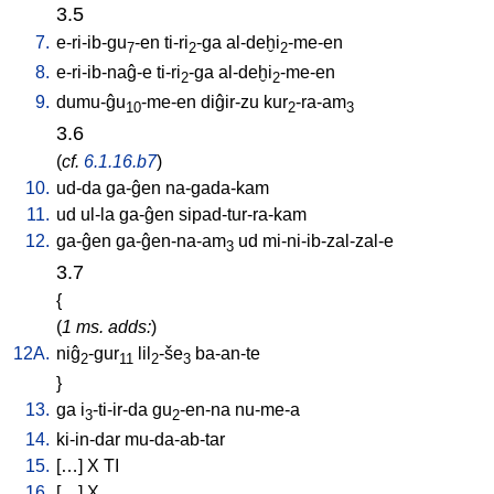
3.5
7.
e-ri-ib-gu
-en
ti-ri
-ga
al-deḫi
-me-en
7
2
2
8.
e-ri-ib-naĝ-e
ti-ri
-ga
al-deḫi
-me-en
2
2
9.
dumu-ĝu
-me-en
diĝir-zu
kur
-ra-am
10
2
3
3.6
(
cf.
6.1.16.b7
)
10.
ud-da
ga-ĝen
na-gada-kam
11.
ud
ul-la
ga-ĝen
sipad-tur-ra-kam
12.
ga-ĝen
ga-ĝen-na-am
ud
mi-ni-ib-zal-zal-e
3
3.7
{
(
1 ms. adds:
)
12A.
niĝ
-gur
lil
-še
ba-an-te
2
11
2
3
}
13.
ga
i
-ti-ir-da
gu
-en-na
nu-me-a
3
2
14.
ki-in-dar
mu-da-ab-tar
15.
[
…
]
X
TI
16.
[
…
]
X