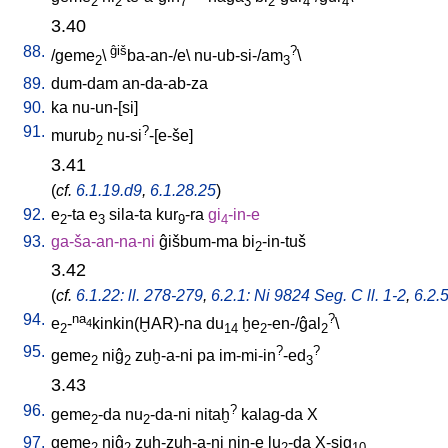
2
2
7
3
2
4
4
3.40
88.
ĝiš
?
/
geme
\
ba-an-/e
\
nu-ub-si-/am
\
2
3
89.
dum-dam
an-da-ab-za
90.
ka
nu-un-[si
]
91.
?
murub
nu-si
-[e-še
]
2
3.41
(
cf.
6.1.19.d9
,
6.1.28.25
)
92.
e
-ta
e
sila-ta
kur
-ra
gi
-in-e
2
3
9
4
93.
ga-ša-an-na-ni
ĝišbum-ma
bi
-in-tuš
2
3.42
(
cf.
6.1.22: ll. 278-279
,
6.2.1: Ni 9824 Seg. C ll. 1-2
,
6.2.
94.
na
?
e
-
kinkin(ḪAR)-na
du
ḫe
-en-/ĝal
\
4
2
14
2
2
95.
?
?
geme
niĝ
zuḫ-a-ni
pa
im-mi-in
-ed
2
2
3
3.43
96.
?
geme
-da
nu
-da-ni
nitaḫ
kalag-da
X
2
2
97.
geme
niĝ
zuḫ-zuḫ-a-ni
nin-e
lu
-da
X-sig
2
2
2
10