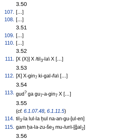
3.50
107.
[
…
]
108.
[
…
]
3.51
109.
[
…
]
110.
[
…
]
3.52
111.
[
X
(X)
]
X
/
til
-la
\
X
[
…
]
3
3.53
112.
[
X
]
X-gin
ki-gal-/la
\ [
…
]
7
3.54
113.
?
gud
ga
gu
-a-gin
X
[
…
]
7
7
3.55
(
cf.
6.1.07.48
,
6.1.11.5
)
114.
til
-la
lul-la
ḫul
na-an-gu-[ul-en
]
3
115.
gam
ḫa-la-zu-še
mu-/un\-[ĝal
]
3
2
3.56