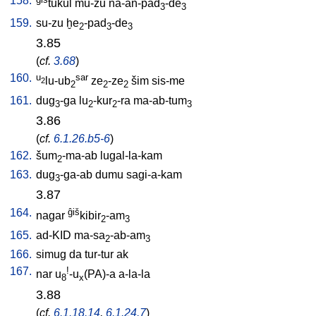
158.
tukul
mu-zu
na-an-pad
-de
3
3
159.
su-zu
ḫe
-pad
-de
2
3
3
3.85
(
cf.
3.68
)
160.
u
sar
lu-ub
ze
-ze
šim
sis-me
2
2
2
2
161.
dug
-ga
lu
-kur
-ra
ma-ab-tum
3
2
2
3
3.86
(
cf.
6.1.26.b5-6
)
162.
šum
-ma-ab
lugal-la-kam
2
163.
dug
-ga-ab
dumu
sagi-a-kam
3
3.87
164.
ĝiš
nagar
kibir
-am
2
3
165.
ad-KID
ma-sa
-ab-am
2
3
166.
simug
da
tur-tur
ak
167.
!
nar
u
-u
(PA)-a
a-la-la
8
x
3.88
(
cf.
6.1.18.14
,
6.1.24.7
)