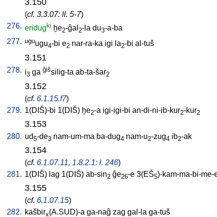
3.150
(
cf. 3.3.07: ll. 5-7
)
276.
ki
eridug
ḫe
-ĝal
-la
du
-a-ba
2
2
3
277.
ugu
ugu
-bi
e
nar-ra-ka
igi
la
-bi
al-tuš
4
2
2
3.151
278.
ĝiš
i
ga
silig-ta
ab-ta-šar
3
2
3.152
(
cf.
6.1.15.f7
)
279.
1(DIŠ)-bi
1(DIŠ)
ḫe
-a
igi-igi-bi
an-di-ni-ib-kur
-kur
2
2
2
3.153
280.
ud
-de
nam-um-ma
ba-dug
nam-u
-zug
ib
-ak
5
3
4
2
4
2
3.154
(
cf.
6.1.07.11
,
1.8.2.1: l. 246
)
281.
1(DIŠ)
lag
1(DIŠ)
ab-sin
ĝe
-e
3(EŠ
)-kam-ma-bi-me-
2
26
5
3.155
(
cf.
6.1.07.15
)
282.
kašbir
(A.SUD)-a
ga-naĝ
zag
gal-la
ga-tuš
x