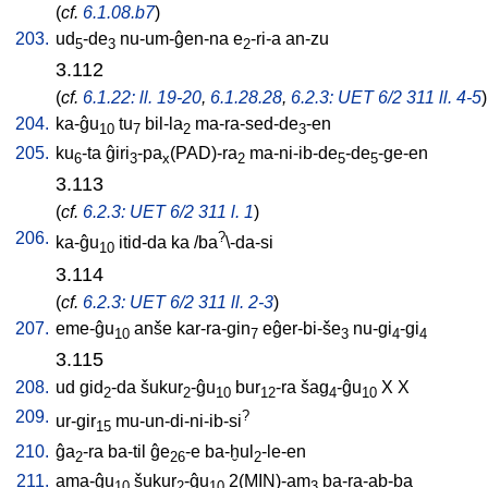
(
cf.
6.1.08.b7
)
203.
ud
-de
nu-um-ĝen-na
e
-ri-a
an-zu
5
3
2
3.112
(
cf.
6.1.22: ll. 19-20
,
6.1.28.28
,
6.2.3: UET 6/2 311 ll. 4-5
)
204.
ka-ĝu
tu
bil-la
ma-ra-sed-de
-en
10
7
2
3
205.
ku
-ta
ĝiri
-pa
(PAD)-ra
ma-ni-ib-de
-de
-ge-en
6
3
x
2
5
5
3.113
(
cf.
6.2.3: UET 6/2 311 l. 1
)
206.
?
ka-ĝu
itid-da
ka
/
ba
\-da-si
10
3.114
(
cf.
6.2.3: UET 6/2 311 ll. 2-3
)
207.
eme-ĝu
anše
kar-ra-gin
eĝer-bi-še
nu-gi
-gi
10
7
3
4
4
3.115
208.
ud
gid
-da
šukur
-ĝu
bur
-ra
šag
-ĝu
X
X
2
2
10
12
4
10
209.
?
ur-gir
mu-un-di-ni-ib-si
15
210.
ĝa
-ra
ba-til
ĝe
-e
ba-ḫul
-le-en
2
26
2
211.
ama-ĝu
šukur
-ĝu
2(MIN)-am
ba-ra-ab-ba
10
2
10
3