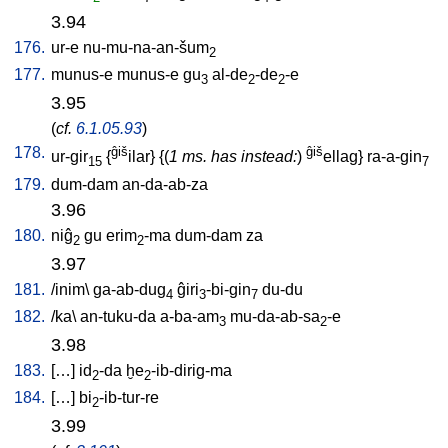
3.94
176.
ur-e
nu-mu-na-an-šum
2
177.
munus-e
munus-e
gu
al-de
-de
-e
3
2
2
3.95
(
cf.
6.1.05.93
)
178.
ĝiš
ĝiš
ur-gir
{
ilar
} {(
1 ms. has instead:
)
ellag
}
ra-a-gin
15
7
179.
dum-dam
an-da-ab-za
3.96
180.
niĝ
gu
erim
-ma
dum-dam
za
2
2
3.97
181.
/
inim
\
ga-ab-dug
ĝiri
-bi-gin
du-du
4
3
7
182.
/
ka
\
an-tuku-da
a-ba-am
mu-da-ab-sa
-e
3
2
3.98
183.
[
…
]
id
-da
ḫe
-ib-dirig-ma
2
2
184.
[
…
]
bi
-ib-tur-re
2
3.99