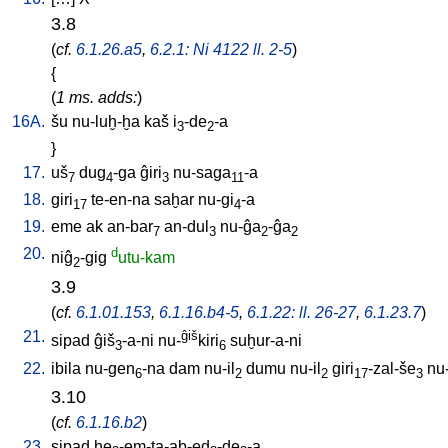
3.8
(
cf.
6.1.26.a5
,
6.2.1: Ni 4122 ll. 2-5
)
{
(
1 ms. adds:
)
16A.
šu
nu-luḫ-ḫa
kaš
i
-de
-a
3
2
}
17.
uš
dug
-ga
ĝiri
nu-saga
-a
7
4
3
11
18.
giri
te-en-na
saḫar
nu-gi
-a
17
4
19.
eme
ak
an-bar
an-dul
nu-ĝa
-ĝa
7
3
2
2
20.
d
niĝ
-gig
utu-kam
2
3.9
(
cf.
6.1.01.153
,
6.1.16.b4-5
,
6.1.22: ll. 26-27
,
6.1.23.7
)
21.
ĝiš
sipad
ĝiš
-a-ni
nu-
kiri
suḫur-a-ni
3
6
22.
ibila
nu-gen
-na
dam
nu-il
dumu
nu-il
giri
-zal-še
nu-
6
2
2
17
3
3.10
(
cf.
6.1.16.b2
)
23.
sipad
ḫe
-em-ta-ab-ed
-de
-a