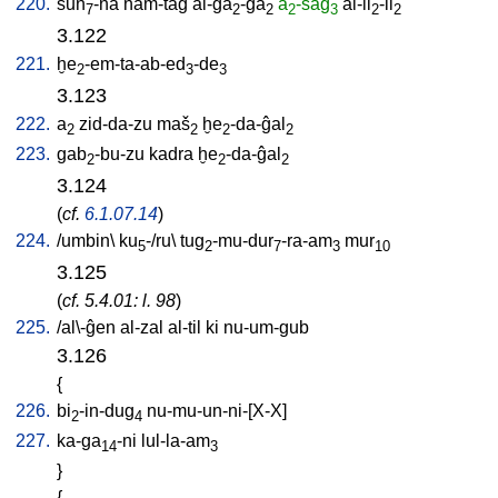
220.
sun
-na
nam-tag
al-ĝa
-ĝa
a
-sag
al-il
-il
7
2
2
2
3
2
2
3.122
221.
ḫe
-em-ta-ab-ed
-de
2
3
3
3.123
222.
a
zid-da-zu
maš
ḫe
-da-ĝal
2
2
2
2
223.
gab
-bu-zu
kadra
ḫe
-da-ĝal
2
2
2
3.124
(
cf.
6.1.07.14
)
224.
/
umbin
\
ku
-/ru
\
tug
-mu-dur
-ra-am
mur
5
2
7
3
10
3.125
(
cf. 5.4.01: l. 98
)
225.
/
al\-ĝen
al-zal
al-til
ki
nu-um-gub
3.126
{
226.
bi
-in-dug
nu-mu-un-ni-[X-X
]
2
4
227.
ka-ga
-ni
lul-la-am
14
3
}
{