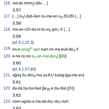
116.
zid-du
/
erim
\-[du
…
]
2
3.57
117.
[
…
] /
u
\
dub-šen
nu-me-en
u
/
DUB
\ [
…
]
3
3
3.58
118.
ma-an-UD-da-ni-ta
ur
-gin
X
[
…
]
5
7
3.59
(
cf.
6.1.25.3
)
119.
ki
en-e
unug
-/ga\
nam
im-ma-kud-de
X
3
120.
e-ne-ra
nin
e
-an-/na\-[ke
]
[
(X)
]
2
4
3.60
(
cf.
6.1.07.80
)
121.
aĝrig
šu
dim
-ma
sa-KU
kalag-[ga-me-en
]
4
3.61
122.
da-da
ḫa-ba-bad
ĝe
-e
da-/da
\ [
(X)
]
26
3.62
123.
nam-ugula-a
ma-ab-du
-du
-/un
\
7
7
3.63