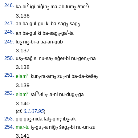
246.
?
?
ka-bi
igi
niĝin
ma-ab-tum
-/me
\
2
2
3.136
247.
an
ba-gul-gul
ki
ba-sag
-sag
3
3
248.
!
an
ba-gul
ki
ba-sag
-ga
-ta
3
249.
lu
ni
-bi-a
ba-an-gub
2
2
3.137
250.
us
-saĝ
si
nu-sa
eĝer-bi
nu-gen
-na
2
2
6
3.138
251.
ki
elam
kur
-ra-am
zu
-ni
ba-da-keše
9
3
2
2
3.139
252.
ki
?
elam
/
al
\-til
-la-ni
nu-dug
-ga
3
3
3.140
(
cf.
6.1.07.95
)
253.
gig
gu
-nida
lal
-gin
ib
-ak
2
3
7
2
254.
mar-tu
i
-gu
-a
niĝ
šag
-bi
nu-un-zu
3
7
2
4
3.141