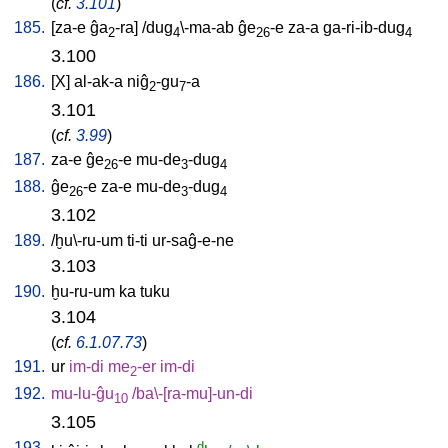
(
cf.
3.101
)
185.
[
za-e
ĝa
-ra
] /
dug
\-ma-ab
ĝe
-e
za-a
ga-ri-ib-dug
2
4
26
4
3.100
186.
[
X
]
al-ak-a
niĝ
-gu
-a
2
7
3.101
(
cf.
3.99
)
187.
za-e
ĝe
-e
mu-de
-dug
26
3
4
188.
ĝe
-e
za-e
mu-de
-dug
26
3
4
3.102
189.
/
ḫu\-ru-um
ti-ti
ur-saĝ-e-ne
3.103
190.
ḫu-ru-um
ka
tuku
3.104
(
cf.
6.1.07.73
)
191.
ur
im-di
me
-er
im-di
2
192.
mu-lu-ĝu
/
ba\-[ra-mu]-un-di
10
3.105
193.
d