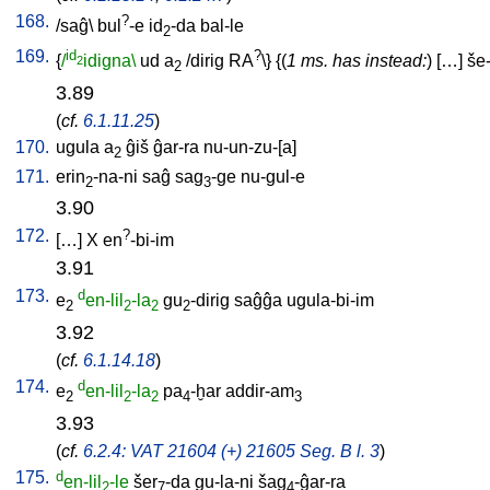
168.
?
/
saĝ
\
bul
-e
id
-da
bal-le
2
169.
id
?
{
/
idigna\
ud
a
/
dirig
RA
\} {(
1 ms. has instead:
) [
…
]
še-
2
2
3.89
(
cf.
6.1.11.25
)
170.
ugula
a
ĝiš
ĝar-ra
nu-un-zu-[a
]
2
171.
erin
-na-ni
saĝ
sag
-ge
nu-gul-e
2
3
3.90
172.
?
[
…
]
X
en
-bi-im
3.91
173.
d
e
en-lil
-la
gu
-dirig
saĝĝa
ugula-bi-im
2
2
2
2
3.92
(
cf.
6.1.14.18
)
174.
d
e
en-lil
-la
pa
-ḫar
addir-am
2
2
2
4
3
3.93
(
cf.
6.2.4: VAT 21604 (+) 21605 Seg. B l. 3
)
175.
d
en-lil
-le
šer
-da
gu-la-ni
šag
-ĝar-ra
2
7
4