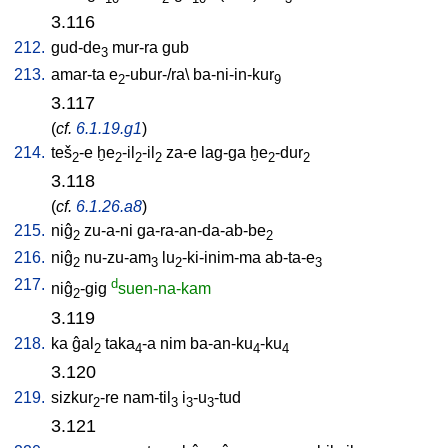
3.116
212.
gud-de
mur-ra
gub
3
213.
amar-ta
e
-ubur-/ra
\
ba-ni-in-kur
2
9
3.117
(
cf.
6.1.19.g1
)
214.
teš
-e
ḫe
-il
-il
za-e
lag-ga
ḫe
-dur
2
2
2
2
2
2
3.118
(
cf.
6.1.26.a8
)
215.
niĝ
zu-a-ni
ga-ra-an-da-ab-be
2
2
216.
niĝ
nu-zu-am
lu
-ki-inim-ma
ab-ta-e
2
3
2
3
217.
d
niĝ
-gig
suen-na-kam
2
3.119
218.
ka
ĝal
taka
-a
nim
ba-an-ku
-ku
2
4
4
4
3.120
219.
sizkur
-re
nam-til
i
-u
-tud
2
3
3
3
3.121