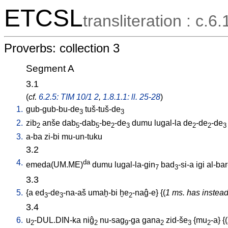
ETCSL
transliteration : c.6.
Proverbs: collection 3
Segment A
3.1
(
cf.
6.2.5: TIM 10/1 2
,
1.8.1.1: ll. 25-28
)
1.
gub-gub-bu-de
tuš-tuš-de
3
3
2.
zib
anše
dab
-dab
-be
-de
dumu
lugal-la
de
-de
-de
2
5
5
2
3
2
2
3
3.
a-ba
zi-bi
mu-un-tuku
3.2
4.
da
emeda(UM.ME)
dumu
lugal-la-gin
bad
-si-a
igi
al-bar
7
3
3.3
5.
{
a
ed
-de
-na-aš
umaḫ-bi
ḫe
-naĝ-e
} {(
1 ms. has instead
3
3
2
3.4
6.
u
-DUL.DIN-ka
niĝ
nu-sag
-ga
gana
zid-še
{
mu
-a
} {(
2
2
9
2
3
2