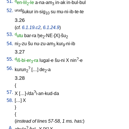
51.
d
en-lil
-le
a-na-am
in-ak
in-bul-bul
2
3
52.
urud
šukur
in-sig
su
mu-ni-ib-te-te
10
3.26
(
cf.
6.1.19.c2
,
6.1.24.9
)
53.
d
utu
bar-ra
ḫe
-NE-[X]-šu
2
2
54.
ni
-zu
šu
nu-zu-am
kur
-ni-ib
2
3
9
3.27
55.
d
?
iš-bi-er
-ra
lugal-e
šu-ni
X
nin
-e
3
56.
?
kurun
[
…
]
de
-a
2
2
3.28
{
57.
?
X
[
…]-/da
\-an-kud-da
58.
[
…
]
X
}
{
(
instead of lines 57-58, 1 ms. has:
)
A.
?