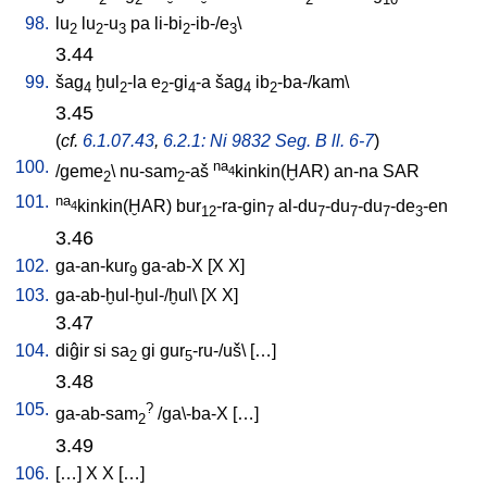
98.
lu
lu
-u
pa
li-bi
-ib-/e
\
2
2
3
2
3
3.44
99.
šag
ḫul
-la
e
-gi
-a
šag
ib
-ba-/kam
\
4
2
2
4
4
2
3.45
(
cf.
6.1.07.43
,
6.2.1: Ni 9832 Seg. B ll. 6-7
)
100.
na
/
geme
\
nu-sam
-aš
kinkin(ḪAR)
an-na
SAR
4
2
2
101.
na
kinkin(ḪAR)
bur
-ra-gin
al-du
-du
-du
-de
-en
4
12
7
7
7
7
3
3.46
102.
ga-an-kur
ga-ab-X
[
X
X
]
9
103.
ga-ab-ḫul-ḫul-/ḫul
\ [
X
X
]
3.47
104.
diĝir
si
sa
gi
gur
-ru-/uš
\ [
…
]
2
5
3.48
105.
?
ga-ab-sam
/
ga\-ba-X
[
…
]
2
3.49
106.
[
…
]
X
X
[
…
]