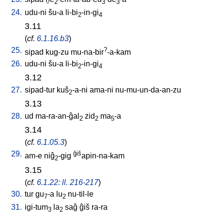
2
3
3
24.
udu-ni
šu-a
li-bi
-in-gi
2
4
3.11
(
cf.
6.1.16.b3
)
25.
?
sipad
kug-zu
mu-na-bir
-a-kam
26.
udu-ni
šu-a
li-bi
-in-gi
2
4
3.12
27.
sipad-tur
kuš
-a-ni
ama-ni
nu-mu-un-da-an-zu
2
3.13
28.
ud
ma-ra-an-ĝal
zid
ma
-a
2
2
5
3.14
(
cf.
6.1.05.3
)
29.
ĝiš
am-e
niĝ
-gig
apin-na-kam
2
3.15
(
cf.
6.1.22: ll. 216-217
)
30.
tur
gu
-a
lu
nu-til-le
7
2
31.
igi-tum
la
saĝ
ĝiš
ra-ra
3
2