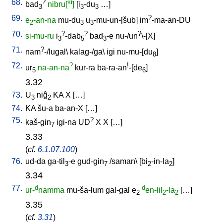
68.
?
ki
bad
nibru[
]
[
i
-du
…
]
3
3
3
69.
?
e
-an-na
mu-du
u
-mu-un-[šub
]
im
-ma-an-DU
2
3
3
70.
?
?
?
si-mu-ru
i
-dab
bad
-e
nu-/un
\-[X
]
3
5
3
71.
?
nam
-/lugal
\
kalag-/ga
\
igi
nu-mu-[du
]
8
72.
?
!
ur
na-an-na
kur-ra
ba-ra-an
-[de
]
5
6
3.32
73.
U
niĝ
KA
X
[
…
]
3
2
74.
KA
šu-a
ba-an-X
[
…
]
75.
?
kaš-gin
igi-na
UD
X
X
[
…
]
7
3.33
(
cf.
6.1.07.100
)
76.
ud-da
ga-til
-e
gud-gin
/
saman
\ [
bi
-in-la
]
3
7
2
2
3.34
77.
d
d
ur-
namma
mu-ša-lum
gal-gal
e
en-lil
-la
[
…
]
2
2
2
3.35
(
cf.
3.31
)