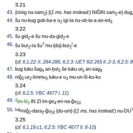
3.21
43.
{
nisig
nu-sam
} {(
1 ms. has instead:
)
NIĜIN
sam
-e
}
dug
2
2
44.
šu
nu-kug
gub-ba-e
u
igi-ta
nu-ub-ta-a-an-ed
2
3
3.22
45.
šu
gid
-e
šu
mu-da-gid
-e
2
2
46.
?
!
šu
bur
-ra
šu
mu-[da]-bur
-e
2
2
3.23
(
cf.
6.1.22: ll. 284-286
,
6.2.3: UET 6/2 265 ll. 2-3
,
6.2.5: 
47.
kug
tuku
šag
an-ḫul
še
tuku
ur
an-sag
4
2
5
9
48.
niĝ
-ur
-limmu
tuku-e
u
mu-un-ši-ku-ku
2
2
2
3
3.24
(
cf.
6.2.5: YBC 4677 l. 11
)
49.
d
en-lil
IN
ZI
im-ge
-en-na-ĝu
2
4
10
50.
tug
niĝ
-dara
-ĝu
{
du-um
} {(
1 ms. has instead:
)
nu-DU
2
2
2
10
3.25
(
cf.
6.1.19.c1
,
6.2.5: YBC 4677 ll. 8-10
)