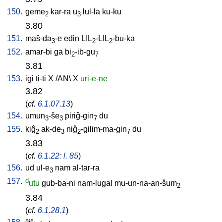
150.
geme
kar-ra
u
lul-la
ku-ku
2
3
3.80
151.
maš-da
-e
edin
LIL
-LIL
-bu-ka
3
2
2
152.
amar-bi
ga
bi
-ib-gu
2
7
3.81
153.
igi
ti-ti
X
/
AN
\
X
uri-e-ne
3.82
(
cf.
6.1.07.13
)
154.
umun
-še
piriĝ-gin
du
3
3
7
155.
kiĝ
ak-de
niĝ
-gilim-ma-gin
du
2
3
2
7
3.83
(
cf.
6.1.22: l. 85
)
156.
ud
ul-e
nam
al-tar-ra
3
157.
d
utu
gub-ba-ni
nam-lugal
mu-un-na-an-šum
2
3.84
(
cf.
6.1.28.1
)
ĝiš