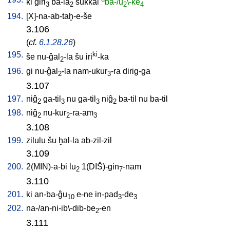
ki
ĝiri
ba-la
sukkal
ba-/u
\-ke
3
2
2
4
194.
[
X]-na-ab-taḫ-e-še
3.106
(
cf.
6.1.28.26
)
195.
ki
še
nu-ĝal
-la
šu
iri
-ka
2
196.
gi
nu-ĝal
-la
nam-ukur
-ra
dirig-ga
2
3
3.107
197.
niĝ
ga-til
nu
ga-til
niĝ
ba-til
nu
ba-til
2
3
3
2
198.
niĝ
nu-kur
-ra-am
2
2
3
3.108
199.
zilulu
šu
ḫal-la
ab-zil-zil
3.109
200.
2(MIN)-a-bi
lu
1(DIŠ)-gin
-nam
2
7
3.110
201.
ki
an-ba-ĝu
e-ne
in-pad
-de
10
3
3
202.
na-/an-ni-ib\-dib-be
-en
2
3.111