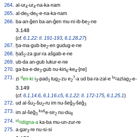
264.
al-ur
-ur
-na-ka-nam
4
4
265.
al-de
-de
-e-na-ka-nam
5
5
266.
ba-an-ĝen
ba-an-ĝen
mu-ni-ib-be
-ne
2
3.148
(
cf.
6.1.22: ll. 191-193
,
6.1.28.27
)
267.
ḫa-ma-gub-be
-en
gudug-e-ne
2
268.
ḫaš
-za
gur-ra
ašgab-e-ne
2
269.
ub-da
an-gub
lukur-e-ne
270.
ga-ba-e-de
-gub
nu-kiri
-ke
-[ne
]
3
6
4
271.
d
?
lu
zi
en-ki
i
-pad
tug
-zu
e
-a
ud
ba-ra-zal-e
azlag
-e
2
3
3
2
2
2
3.149
(
cf.
6.1.14.6
,
6.1.16.c5
,
6.1.22: ll. 172-175
,
6.1.25.1
)
272.
ud
al-šu
-šu
-ru
im
nu-šeĝ
-šeĝ
2
2
3
3
273.
kuš
im
al-šeĝ
e-sir
nu-du
3
2
8
274.
id
idigna-a
ka-ba
mu-un-zur-re
2
275.
a-gar
-re
nu-si-si
3