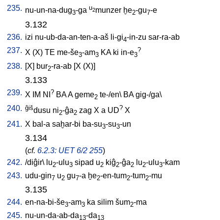
235.
u
nu-un-na-dug
-ga
munzer
ḫe
-gu
-e
2
3
2
7
3.132
236.
izi
nu-ub-da-an-ten-a-aš
li-gi
-in-zu
sar-ra-ab
4
237.
?
X
(X)
TE
me-še
-am
KA
ki
in-e
3
3
3
238.
[
X
]
bur
-ra-ab
[
X
(X)
]
2
3.133
239.
?
X
IM
NI
BA
A
geme
te-/en
\
BA
gig-/ga
\
2
240.
ĝiš
?
dusu
ni
-ĝa
zag
X
a
UD
X
2
2
241.
X
bal-a
saḫar-bi
ba-su
-su
-un
3
3
3.134
(
cf.
6.2.3: UET 6/2 255
)
242.
/
diĝir
\
lu
-ulu
sipad
u
kiĝ
-ĝa
lu
-ulu
-kam
2
3
2
2
2
2
3
243.
udu-gin
u
gu
-a
ḫe
-en-tum
-tum
-mu
7
2
7
2
2
2
3.135
244.
en-na-bi-še
-am
ka
silim
šum
-ma
3
3
2
245.
nu-un-da-ab-da
-da
13
13