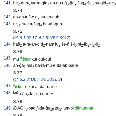
141.
ḫe
-dab
tur-ra-gin
en-nu-uĝ
-ĝa
šag
-še
nu-gid
-de
2
5
7
3
2
4
3
2
3
3.74
142.
ga-an-tuš-e
e
ba-an-gub
2
143.
ur
-ru-e
a-šag
ba-ab-gub
11
4
3.75
(
cf.
6.1.07.17
,
6.2.5: YBC 9912
)
144.
ḫaš
a-ra-an-gid
-nam
lu
še-ĝiš-i
bi
-ib
-il
-il
2
2
2
3
2
2
2
2
3.76
145.
d
mu
iškur
kur
gul-gul
146.
an-ĝa
ma
ba-ra-mu-e-da-ab-bal-e
2
2
3.77
(
cf.
6.2.3: UET 6/2 382 l. 3
)
147.
d
iškur-e
kur
al-dar-dar-e
148.
kuš
a-ĝa
-la
nu-dar-re
2
2
3.78
149.
/
DAG
i
-pad
\-da-ĝu
zu
-lum-bi
dilmun-na
3
3
10
2
3.79