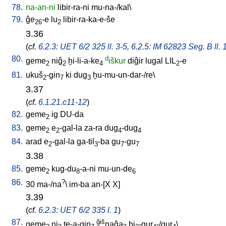
78.
na-an-ni
libir-ra-ni
mu-na-/kal
\
79.
ĝe
-e
lu
libir-ra-ka-e-še
26
2
3.36
(
cf.
6.2.3: UET 6/2 325 ll. 3-5
,
6.2.5: IM 62823 Seg. B ll. 
80.
d
geme
niĝ
ḫi-li-a-ke
iškur
diĝir
lugal
LIL
-e
2
2
4
2
81.
ukuš
-gin
ki
dug
ḫu-mu-un-dar-/re
\
2
7
3
3.37
(
cf.
6.1.21.c11-12
)
82.
geme
ig
DU-da
2
83.
geme
e
-gal-la
za-ra
dug
-dug
2
2
4
4
84.
arad
e
-gal-la
ga-til
-ba
gu
-gu
2
3
7
7
3.38
85.
geme
kug-du
-a-ni
mu-un-de
2
8
6
86.
?
30
ma-/na
\
im-ba
an-[X
X
]
3.39
(
cf.
6.2.3: UET 6/2 335 l. 1
)
87.
ĝiš
geme
ni
te-a-gin
naĝa
bi
-gur
-/gur
\