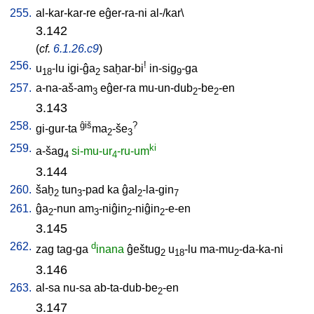
255.
al-kar-kar-re
eĝer-ra-ni
al-/kar
\
3.142
(
cf.
6.1.26.c9
)
256.
!
u
-lu
igi-ĝa
saḫar-bi
in-sig
-ga
18
2
9
257.
a-na-aš-am
eĝer-ra
mu-un-dub
-be
-en
3
2
2
3.143
258.
ĝiš
?
gi-gur-ta
ma
-še
2
3
259.
ki
a-šag
si-mu-ur
-ru-um
4
4
3.144
260.
šaḫ
tun
-pad
ka
ĝal
-la-gin
2
3
2
7
261.
ĝa
-nun
am
-niĝin
-niĝin
-e-en
2
3
2
2
3.145
262.
d
zag
tag-ga
inana
ĝeštug
u
-lu
ma-mu
-da-ka-ni
2
18
2
3.146
263.
al-sa
nu-sa
ab-ta-dub-be
-en
2
3.147