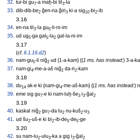
32.
tur-bi
gu
-a
maḫ-bi
til
-la
7
3
33.
dib-dib-be
ĝen-na
ĝiri
ki-a
sig
-bi
-ib
2
3
10
2
3.16
34.
en-na
til
-la
gu
-li-ni-im
3
5
35.
ud
ug
-ga
gal
-la
gal-la-ni-im
5
5
2
3.17
(
cf.
6.1.16.d2
)
36.
nam-gu
-li
niĝ
ud
{
1-a-kam
} {(
1 ms. has instead:
)
3-a-k
5
2
37.
nam-gi
-me-a-aš
niĝ
da-ri
-kam
4
2
2
3.18
38.
du
ak-e
ki
{
nam-gi
-me-aš-kam
} {(
1 ms. has instead:
)
n
14
4
39.
eme
sig
gu
-e
ki
nam-luḫ-še
i
-ĝal
7
3
3
2
3.19
40.
kaskal
niĝ
gu
-da
lu
nu-kuš
-u
2
7
2
2
3
41.
ud
šu
-uš-e
ki
bi
-ib-de
-de
-ge
2
2
5
5
3.20
42.
su
nam-lu
-ulu
-ka
a
gig
i
-ĝal
2
3
3
2