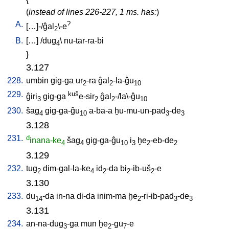
(
instead of lines 226-227, 1 ms. has:
)
A.
?
[
…]-/ĝal
\-e
2
B.
[
…
] /
dug
\
nu-tar-ra-bi
4
}
3.127
228.
umbin
gig-ga
ur
-ra
ĝal
-la-ĝu
2
2
10
229.
kuš
ĝiri
gig-ga
e-sir
ĝal
-/la\-ĝu
3
2
2
10
230.
šag
gig-ga-ĝu
a-ba-a
ḫu-mu-un-pad
-de
4
10
3
3
3.128
231.
d
inana-ke
šag
gig-ga-ĝu
i
ḫe
-eb-de
4
4
10
3
2
2
3.129
232.
tug
dim-gal-la-ke
id
-da
bi
-ib-uš
-e
2
4
2
2
2
3.130
233.
du
-da
in-na
di-da
inim-ma
ḫe
-ri-ib-pad
-de
14
2
3
3
3.131
234.
an-na-dug
-ga
mun
ḫe
-gu
-e
3
2
7