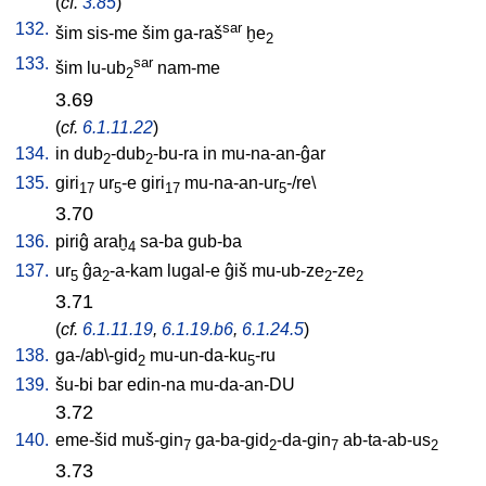
(
cf.
3.85
)
132.
sar
šim
sis-me
šim
ga-raš
ḫe
2
133.
sar
šim
lu-ub
nam-me
2
3.69
(
cf.
6.1.11.22
)
134.
in
dub
-dub
-bu-ra
in
mu-na-an-ĝar
2
2
135.
giri
ur
-e
giri
mu-na-an-ur
-/re
\
17
5
17
5
3.70
136.
piriĝ
araḫ
sa-ba
gub-ba
4
137.
ur
ĝa
-a-kam
lugal-e
ĝiš
mu-ub-ze
-ze
5
2
2
2
3.71
(
cf.
6.1.11.19
,
6.1.19.b6
,
6.1.24.5
)
138.
ga-/ab\-gid
mu-un-da-ku
-ru
2
5
139.
šu-bi
bar
edin-na
mu-da-an-DU
3.72
140.
eme-šid
muš-gin
ga-ba-gid
-da-gin
ab-ta-ab-us
7
2
7
2
3.73