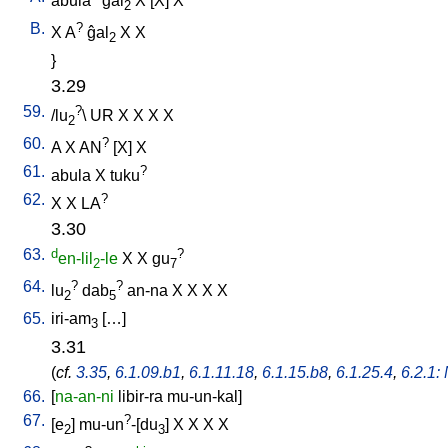
abula
ĝal
X
[
X
]
X
2
B.
?
X
A
ĝal
X
X
2
}
3.29
59.
?
/
lu
\
UR
X
X
X
X
2
60.
?
A
X
AN
[
X
]
X
61.
?
abula
X
tuku
62.
?
X
X
LA
3.30
63.
d
?
en-lil
-le
X
X
gu
2
7
64.
?
?
lu
dab
an-na
X
X
X
X
2
5
65.
iri-am
[
…
]
3
3.31
(
cf.
3.35
,
6.1.09.b1
,
6.1.11.18
,
6.1.15.b8
,
6.1.25.4
,
6.2.1: 
66.
[
na-an-ni
libir-ra
mu-un-kal
]
67.
?
[
e
]
mu-un
-[du
]
X
X
X
X
2
3