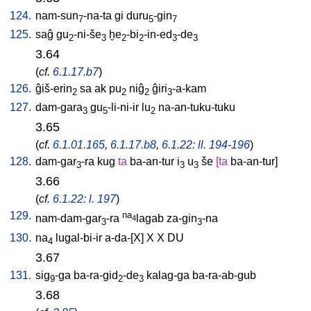
124.
nam-sun
-na-ta
gi
duru
-gin
7
5
7
125.
saĝ
gu
-ni-še
ḫe
-bi
-in-ed
-de
2
3
2
2
3
3
3.64
(
cf.
6.1.17.b7
)
126.
ĝiš-erin
sa
ak
pu
niĝ
ĝiri
-a-kam
2
2
2
3
127.
dam-gara
gu
-li-ni-ir
lu
na-an-tuku-tuku
3
5
2
3.65
(
cf.
6.1.01.165
,
6.1.17.b8
,
6.1.22: ll. 194-196
)
128.
dam-gar
-ra
kug
ta
ba-an-tur
i
u
še
[
ta
ba-an-tur
]
3
3
3
3.66
(
cf.
6.1.22: l. 197
)
129.
na
nam-dam-gar
-ra
lagab
za-gin
-na
4
3
3
130.
na
lugal-bi-ir
a-da-[X
]
X
X
DU
4
3.67
131.
sig
-ga
ba-ra-gid
-de
kalag-ga
ba-ra-ab-gub
9
2
3
3.68