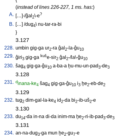
(
instead of lines 226-227, 1 ms. has:
)
A.
?
[
…]-/ĝal
\-e
2
B.
[
…
] /
dug
\
nu-tar-ra-bi
4
}
3.127
228.
umbin
gig-ga
ur
-ra
ĝal
-la-ĝu
2
2
10
229.
kuš
ĝiri
gig-ga
e-sir
ĝal
-/la\-ĝu
3
2
2
10
230.
šag
gig-ga-ĝu
a-ba-a
ḫu-mu-un-pad
-de
4
10
3
3
3.128
231.
d
inana-ke
šag
gig-ga-ĝu
i
ḫe
-eb-de
4
4
10
3
2
2
3.129
232.
tug
dim-gal-la-ke
id
-da
bi
-ib-uš
-e
2
4
2
2
2
3.130
233.
du
-da
in-na
di-da
inim-ma
ḫe
-ri-ib-pad
-de
14
2
3
3
3.131
234.
an-na-dug
-ga
mun
ḫe
-gu
-e
3
2
7