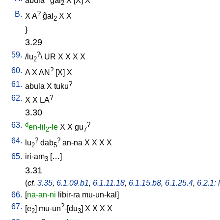
abula
ĝal
X
[
X
]
X
2
B.
?
X
A
ĝal
X
X
2
}
3.29
59.
?
/
lu
\
UR
X
X
X
X
2
60.
?
A
X
AN
[
X
]
X
61.
?
abula
X
tuku
62.
?
X
X
LA
3.30
63.
d
?
en-lil
-le
X
X
gu
2
7
64.
?
?
lu
dab
an-na
X
X
X
X
2
5
65.
iri-am
[
…
]
3
3.31
(
cf.
3.35
,
6.1.09.b1
,
6.1.11.18
,
6.1.15.b8
,
6.1.25.4
,
6.2.1: 
66.
[
na-an-ni
libir-ra
mu-un-kal
]
67.
?
[
e
]
mu-un
-[du
]
X
X
X
X
2
3