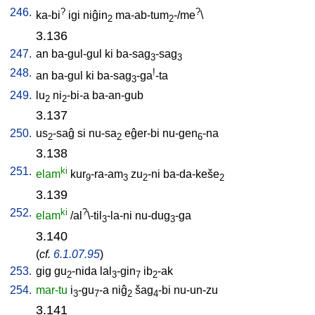
246.
?
?
ka-bi
igi
niĝin
ma-ab-tum
-/me
\
2
2
3.136
247.
an
ba-gul-gul
ki
ba-sag
-sag
3
3
248.
!
an
ba-gul
ki
ba-sag
-ga
-ta
3
249.
lu
ni
-bi-a
ba-an-gub
2
2
3.137
250.
us
-saĝ
si
nu-sa
eĝer-bi
nu-gen
-na
2
2
6
3.138
251.
ki
elam
kur
-ra-am
zu
-ni
ba-da-keše
9
3
2
2
3.139
252.
ki
?
elam
/
al
\-til
-la-ni
nu-dug
-ga
3
3
3.140
(
cf.
6.1.07.95
)
253.
gig
gu
-nida
lal
-gin
ib
-ak
2
3
7
2
254.
mar-tu
i
-gu
-a
niĝ
šag
-bi
nu-un-zu
3
7
2
4
3.141