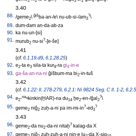
2
2
7
3
2
4
4
3.40
88.
ĝiš
?
/
geme
\
ba-an-/e
\
nu-ub-si-/am
\
2
3
89.
dum-dam
an-da-ab-za
90.
ka
nu-un-[si
]
91.
?
murub
nu-si
-[e-še
]
2
3.41
(
cf.
6.1.19.d9
,
6.1.28.25
)
92.
e
-ta
e
sila-ta
kur
-ra
gi
-in-e
2
3
9
4
93.
ga-ša-an-na-ni
ĝišbum-ma
bi
-in-tuš
2
3.42
(
cf.
6.1.22: ll. 278-279
,
6.2.1: Ni 9824 Seg. C ll. 1-2
,
6.2.
94.
na
?
e
-
kinkin(ḪAR)-na
du
ḫe
-en-/ĝal
\
4
2
14
2
2
95.
?
?
geme
niĝ
zuḫ-a-ni
pa
im-mi-in
-ed
2
2
3
3.43
96.
?
geme
-da
nu
-da-ni
nitaḫ
kalag-da
X
2
2
97.
geme
niĝ
zuḫ-zuḫ-a-ni
nin-e
lu
-da
X-sig
2
2
2
10