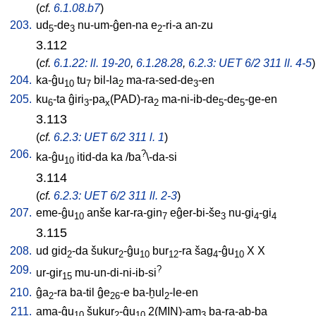
(
cf.
6.1.08.b7
)
203.
ud
-de
nu-um-ĝen-na
e
-ri-a
an-zu
5
3
2
3.112
(
cf.
6.1.22: ll. 19-20
,
6.1.28.28
,
6.2.3: UET 6/2 311 ll. 4-5
)
204.
ka-ĝu
tu
bil-la
ma-ra-sed-de
-en
10
7
2
3
205.
ku
-ta
ĝiri
-pa
(PAD)-ra
ma-ni-ib-de
-de
-ge-en
6
3
x
2
5
5
3.113
(
cf.
6.2.3: UET 6/2 311 l. 1
)
206.
?
ka-ĝu
itid-da
ka
/
ba
\-da-si
10
3.114
(
cf.
6.2.3: UET 6/2 311 ll. 2-3
)
207.
eme-ĝu
anše
kar-ra-gin
eĝer-bi-še
nu-gi
-gi
10
7
3
4
4
3.115
208.
ud
gid
-da
šukur
-ĝu
bur
-ra
šag
-ĝu
X
X
2
2
10
12
4
10
209.
?
ur-gir
mu-un-di-ni-ib-si
15
210.
ĝa
-ra
ba-til
ĝe
-e
ba-ḫul
-le-en
2
26
2
211.
ama-ĝu
šukur
-ĝu
2(MIN)-am
ba-ra-ab-ba
10
2
10
3