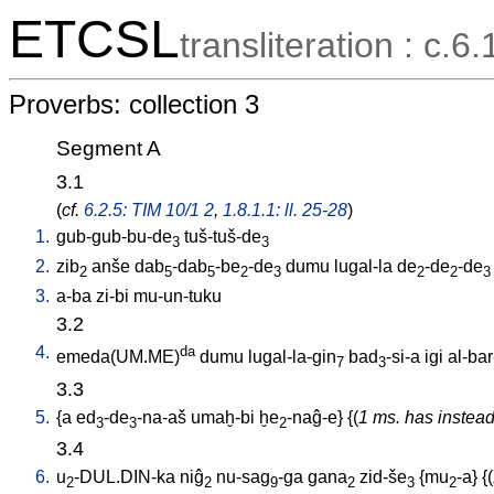
ETCSL
transliteration : c.6.
Proverbs: collection 3
Segment A
3.1
(
cf.
6.2.5: TIM 10/1 2
,
1.8.1.1: ll. 25-28
)
1.
gub-gub-bu-de
tuš-tuš-de
3
3
2.
zib
anše
dab
-dab
-be
-de
dumu
lugal-la
de
-de
-de
2
5
5
2
3
2
2
3
3.
a-ba
zi-bi
mu-un-tuku
3.2
4.
da
emeda(UM.ME)
dumu
lugal-la-gin
bad
-si-a
igi
al-bar
7
3
3.3
5.
{
a
ed
-de
-na-aš
umaḫ-bi
ḫe
-naĝ-e
} {(
1 ms. has instead
3
3
2
3.4
6.
u
-DUL.DIN-ka
niĝ
nu-sag
-ga
gana
zid-še
{
mu
-a
} {(
2
2
9
2
3
2