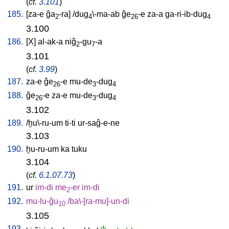
(
cf.
3.101
)
185.
[
za-e
ĝa
-ra
] /
dug
\-ma-ab
ĝe
-e
za-a
ga-ri-ib-dug
2
4
26
4
3.100
186.
[
X
]
al-ak-a
niĝ
-gu
-a
2
7
3.101
(
cf.
3.99
)
187.
za-e
ĝe
-e
mu-de
-dug
26
3
4
188.
ĝe
-e
za-e
mu-de
-dug
26
3
4
3.102
189.
/
ḫu\-ru-um
ti-ti
ur-saĝ-e-ne
3.103
190.
ḫu-ru-um
ka
tuku
3.104
(
cf.
6.1.07.73
)
191.
ur
im-di
me
-er
im-di
2
192.
mu-lu-ĝu
/
ba\-[ra-mu]-un-di
10
3.105
193.
d