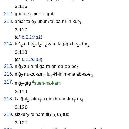
3.116
212.
gud-de
mur-ra
gub
3
213.
amar-ta
e
-ubur-/ra
\
ba-ni-in-kur
2
9
3.117
(
cf.
6.1.19.g1
)
214.
teš
-e
ḫe
-il
-il
za-e
lag-ga
ḫe
-dur
2
2
2
2
2
2
3.118
(
cf.
6.1.26.a8
)
215.
niĝ
zu-a-ni
ga-ra-an-da-ab-be
2
2
216.
niĝ
nu-zu-am
lu
-ki-inim-ma
ab-ta-e
2
3
2
3
217.
d
niĝ
-gig
suen-na-kam
2
3.119
218.
ka
ĝal
taka
-a
nim
ba-an-ku
-ku
2
4
4
4
3.120
219.
sizkur
-re
nam-til
i
-u
-tud
2
3
3
3
3.121