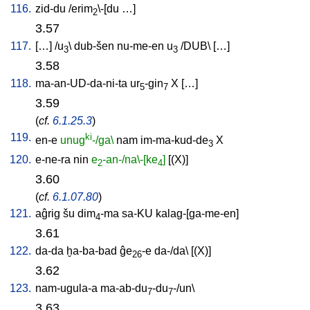
116.
zid-du
/
erim
\-[du
…
]
2
3.57
117.
[
…
] /
u
\
dub-šen
nu-me-en
u
/
DUB
\ [
…
]
3
3
3.58
118.
ma-an-UD-da-ni-ta
ur
-gin
X
[
…
]
5
7
3.59
(
cf.
6.1.25.3
)
119.
ki
en-e
unug
-/ga\
nam
im-ma-kud-de
X
3
120.
e-ne-ra
nin
e
-an-/na\-[ke
]
[
(X)
]
2
4
3.60
(
cf.
6.1.07.80
)
121.
aĝrig
šu
dim
-ma
sa-KU
kalag-[ga-me-en
]
4
3.61
122.
da-da
ḫa-ba-bad
ĝe
-e
da-/da
\ [
(X)
]
26
3.62
123.
nam-ugula-a
ma-ab-du
-du
-/un
\
7
7
3.63