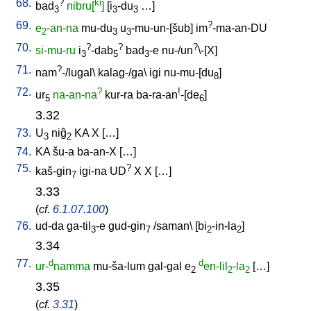
68.
?
ki
bad
nibru[
]
[
i
-du
…
]
3
3
3
69.
?
e
-an-na
mu-du
u
-mu-un-[šub
]
im
-ma-an-DU
2
3
3
70.
?
?
?
si-mu-ru
i
-dab
bad
-e
nu-/un
\-[X
]
3
5
3
71.
?
nam
-/lugal
\
kalag-/ga
\
igi
nu-mu-[du
]
8
72.
?
!
ur
na-an-na
kur-ra
ba-ra-an
-[de
]
5
6
3.32
73.
U
niĝ
KA
X
[
…
]
3
2
74.
KA
šu-a
ba-an-X
[
…
]
75.
?
kaš-gin
igi-na
UD
X
X
[
…
]
7
3.33
(
cf.
6.1.07.100
)
76.
ud-da
ga-til
-e
gud-gin
/
saman
\ [
bi
-in-la
]
3
7
2
2
3.34
77.
d
d
ur-
namma
mu-ša-lum
gal-gal
e
en-lil
-la
[
…
]
2
2
2
3.35
(
cf.
3.31
)