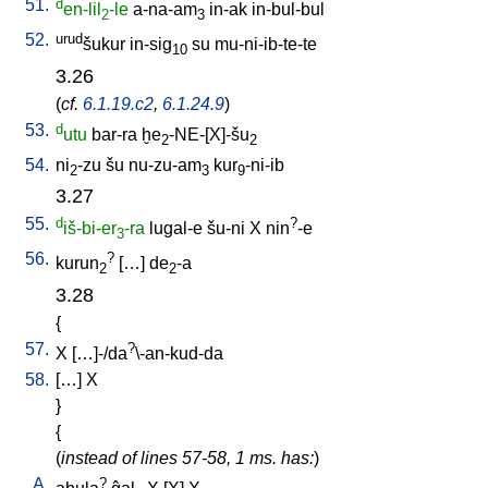
51.
d
en-lil
-le
a-na-am
in-ak
in-bul-bul
2
3
52.
urud
šukur
in-sig
su
mu-ni-ib-te-te
10
3.26
(
cf.
6.1.19.c2
,
6.1.24.9
)
53.
d
utu
bar-ra
ḫe
-NE-[X]-šu
2
2
54.
ni
-zu
šu
nu-zu-am
kur
-ni-ib
2
3
9
3.27
55.
d
?
iš-bi-er
-ra
lugal-e
šu-ni
X
nin
-e
3
56.
?
kurun
[
…
]
de
-a
2
2
3.28
{
57.
?
X
[
…]-/da
\-an-kud-da
58.
[
…
]
X
}
{
(
instead of lines 57-58, 1 ms. has:
)
A.
?