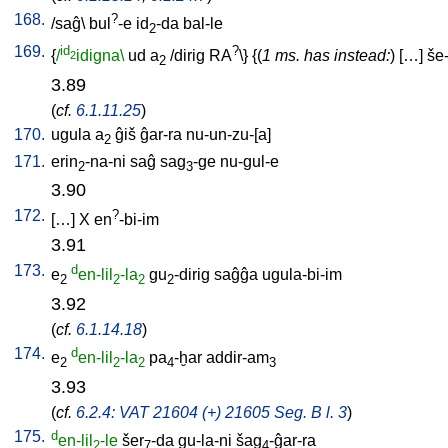
168.
?
/
saĝ
\
bul
-e
id
-da
bal-le
2
169.
id
?
{
/
idigna\
ud
a
/
dirig
RA
\} {(
1 ms. has instead:
) [
…
]
še-
2
2
3.89
(
cf.
6.1.11.25
)
170.
ugula
a
ĝiš
ĝar-ra
nu-un-zu-[a
]
2
171.
erin
-na-ni
saĝ
sag
-ge
nu-gul-e
2
3
3.90
172.
?
[
…
]
X
en
-bi-im
3.91
173.
d
e
en-lil
-la
gu
-dirig
saĝĝa
ugula-bi-im
2
2
2
2
3.92
(
cf.
6.1.14.18
)
174.
d
e
en-lil
-la
pa
-ḫar
addir-am
2
2
2
4
3
3.93
(
cf.
6.2.4: VAT 21604 (+) 21605 Seg. B l. 3
)
175.
d
en-lil
-le
šer
-da
gu-la-ni
šag
-ĝar-ra
2
7
4