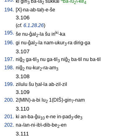
ki
ĝiri
ba-la
sukkal
ba-/u
\-ke
3
2
2
4
194.
[
X]-na-ab-taḫ-e-še
3.106
(
cf.
6.1.28.26
)
195.
ki
še
nu-ĝal
-la
šu
iri
-ka
2
196.
gi
nu-ĝal
-la
nam-ukur
-ra
dirig-ga
2
3
3.107
197.
niĝ
ga-til
nu
ga-til
niĝ
ba-til
nu
ba-til
2
3
3
2
198.
niĝ
nu-kur
-ra-am
2
2
3
3.108
199.
zilulu
šu
ḫal-la
ab-zil-zil
3.109
200.
2(MIN)-a-bi
lu
1(DIŠ)-gin
-nam
2
7
3.110
201.
ki
an-ba-ĝu
e-ne
in-pad
-de
10
3
3
202.
na-/an-ni-ib\-dib-be
-en
2
3.111