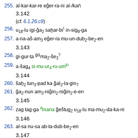
255.
al-kar-kar-re
eĝer-ra-ni
al-/kar
\
3.142
(
cf.
6.1.26.c9
)
256.
!
u
-lu
igi-ĝa
saḫar-bi
in-sig
-ga
18
2
9
257.
a-na-aš-am
eĝer-ra
mu-un-dub
-be
-en
3
2
2
3.143
258.
ĝiš
?
gi-gur-ta
ma
-še
2
3
259.
ki
a-šag
si-mu-ur
-ru-um
4
4
3.144
260.
šaḫ
tun
-pad
ka
ĝal
-la-gin
2
3
2
7
261.
ĝa
-nun
am
-niĝin
-niĝin
-e-en
2
3
2
2
3.145
262.
d
zag
tag-ga
inana
ĝeštug
u
-lu
ma-mu
-da-ka-ni
2
18
2
3.146
263.
al-sa
nu-sa
ab-ta-dub-be
-en
2
3.147