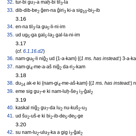
32.
tur-bi
gu
-a
maḫ-bi
til
-la
7
3
33.
dib-dib-be
ĝen-na
ĝiri
ki-a
sig
-bi
-ib
2
3
10
2
3.16
34.
en-na
til
-la
gu
-li-ni-im
3
5
35.
ud
ug
-ga
gal
-la
gal-la-ni-im
5
5
2
3.17
(
cf.
6.1.16.d2
)
36.
nam-gu
-li
niĝ
ud
{
1-a-kam
} {(
1 ms. has instead:
)
3-a-k
5
2
37.
nam-gi
-me-a-aš
niĝ
da-ri
-kam
4
2
2
3.18
38.
du
ak-e
ki
{
nam-gi
-me-aš-kam
} {(
1 ms. has instead:
)
n
14
4
39.
eme
sig
gu
-e
ki
nam-luḫ-še
i
-ĝal
7
3
3
2
3.19
40.
kaskal
niĝ
gu
-da
lu
nu-kuš
-u
2
7
2
2
3
41.
ud
šu
-uš-e
ki
bi
-ib-de
-de
-ge
2
2
5
5
3.20
42.
su
nam-lu
-ulu
-ka
a
gig
i
-ĝal
2
3
3
2