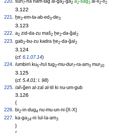
220.
sun
-na
nam-tag
al-ĝa
-ĝa
a
-sag
al-il
-il
7
2
2
2
3
2
2
3.122
221.
ḫe
-em-ta-ab-ed
-de
2
3
3
3.123
222.
a
zid-da-zu
maš
ḫe
-da-ĝal
2
2
2
2
223.
gab
-bu-zu
kadra
ḫe
-da-ĝal
2
2
2
3.124
(
cf.
6.1.07.14
)
224.
/
umbin
\
ku
-/ru
\
tug
-mu-dur
-ra-am
mur
5
2
7
3
10
3.125
(
cf. 5.4.01: l. 98
)
225.
/
al\-ĝen
al-zal
al-til
ki
nu-um-gub
3.126
{
226.
bi
-in-dug
nu-mu-un-ni-[X-X
]
2
4
227.
ka-ga
-ni
lul-la-am
14
3
}
{