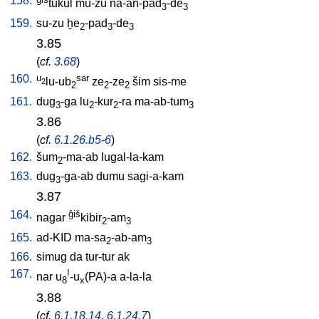
158.
tukul
mu-zu
na-an-pad
-de
3
3
159.
su-zu
ḫe
-pad
-de
2
3
3
3.85
(
cf.
3.68
)
160.
u
sar
lu-ub
ze
-ze
šim
sis-me
2
2
2
2
161.
dug
-ga
lu
-kur
-ra
ma-ab-tum
3
2
2
3
3.86
(
cf.
6.1.26.b5-6
)
162.
šum
-ma-ab
lugal-la-kam
2
163.
dug
-ga-ab
dumu
sagi-a-kam
3
3.87
164.
ĝiš
nagar
kibir
-am
2
3
165.
ad-KID
ma-sa
-ab-am
2
3
166.
simug
da
tur-tur
ak
167.
!
nar
u
-u
(PA)-a
a-la-la
8
x
3.88
(
cf.
6.1.18.14
,
6.1.24.7
)