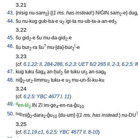
3.21
43.
{
nisig
nu-sam
} {(
1 ms. has instead:
)
NIĜIN
sam
-e
}
dug
2
2
44.
šu
nu-kug
gub-ba-e
u
igi-ta
nu-ub-ta-a-an-ed
2
3
3.22
45.
šu
gid
-e
šu
mu-da-gid
-e
2
2
46.
?
!
šu
bur
-ra
šu
mu-[da]-bur
-e
2
2
3.23
(
cf.
6.1.22: ll. 284-286
,
6.2.3: UET 6/2 265 ll. 2-3
,
6.2.5: 
47.
kug
tuku
šag
an-ḫul
še
tuku
ur
an-sag
4
2
5
9
48.
niĝ
-ur
-limmu
tuku-e
u
mu-un-ši-ku-ku
2
2
2
3
3.24
(
cf.
6.2.5: YBC 4677 l. 11
)
49.
d
en-lil
IN
ZI
im-ge
-en-na-ĝu
2
4
10
50.
tug
niĝ
-dara
-ĝu
{
du-um
} {(
1 ms. has instead:
)
nu-DU
2
2
2
10
3.25
(
cf.
6.1.19.c1
,
6.2.5: YBC 4677 ll. 8-10
)