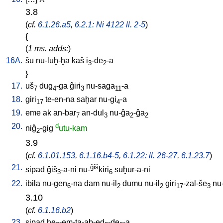
3.8
(
cf.
6.1.26.a5
,
6.2.1: Ni 4122 ll. 2-5
)
{
(
1 ms. adds:
)
16A.
šu
nu-luḫ-ḫa
kaš
i
-de
-a
3
2
}
17.
uš
dug
-ga
ĝiri
nu-saga
-a
7
4
3
11
18.
giri
te-en-na
saḫar
nu-gi
-a
17
4
19.
eme
ak
an-bar
an-dul
nu-ĝa
-ĝa
7
3
2
2
20.
d
niĝ
-gig
utu-kam
2
3.9
(
cf.
6.1.01.153
,
6.1.16.b4-5
,
6.1.22: ll. 26-27
,
6.1.23.7
)
21.
ĝiš
sipad
ĝiš
-a-ni
nu-
kiri
suḫur-a-ni
3
6
22.
ibila
nu-gen
-na
dam
nu-il
dumu
nu-il
giri
-zal-še
nu-
6
2
2
17
3
3.10
(
cf.
6.1.16.b2
)
23.
sipad
ḫe
-em-ta-ab-ed
-de
-a