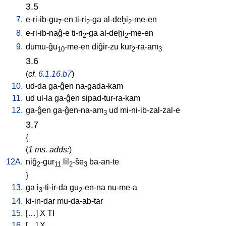
3.5
7.
e-ri-ib-gu
-en
ti-ri
-ga
al-deḫi
-me-en
7
2
2
8.
e-ri-ib-naĝ-e
ti-ri
-ga
al-deḫi
-me-en
2
2
9.
dumu-ĝu
-me-en
diĝir-zu
kur
-ra-am
10
2
3
3.6
(
cf.
6.1.16.b7
)
10.
ud-da
ga-ĝen
na-gada-kam
11.
ud
ul-la
ga-ĝen
sipad-tur-ra-kam
12.
ga-ĝen
ga-ĝen-na-am
ud
mi-ni-ib-zal-zal-e
3
3.7
{
(
1 ms. adds:
)
12A.
niĝ
-gur
lil
-še
ba-an-te
2
11
2
3
}
13.
ga
i
-ti-ir-da
gu
-en-na
nu-me-a
3
2
14.
ki-in-dar
mu-da-ab-tar
15.
[
…
]
X
TI
16.
[
…
]
X