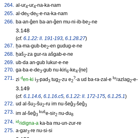
264.
al-ur
-ur
-na-ka-nam
4
4
265.
al-de
-de
-e-na-ka-nam
5
5
266.
ba-an-ĝen
ba-an-ĝen
mu-ni-ib-be
-ne
2
3.148
(
cf.
6.1.22: ll. 191-193
,
6.1.28.27
)
267.
ḫa-ma-gub-be
-en
gudug-e-ne
2
268.
ḫaš
-za
gur-ra
ašgab-e-ne
2
269.
ub-da
an-gub
lukur-e-ne
270.
ga-ba-e-de
-gub
nu-kiri
-ke
-[ne
]
3
6
4
271.
d
?
lu
zi
en-ki
i
-pad
tug
-zu
e
-a
ud
ba-ra-zal-e
azlag
-e
2
3
3
2
2
2
3.149
(
cf.
6.1.14.6
,
6.1.16.c5
,
6.1.22: ll. 172-175
,
6.1.25.1
)
272.
ud
al-šu
-šu
-ru
im
nu-šeĝ
-šeĝ
2
2
3
3
273.
kuš
im
al-šeĝ
e-sir
nu-du
3
2
8
274.
id
idigna-a
ka-ba
mu-un-zur-re
2
275.
a-gar
-re
nu-si-si
3