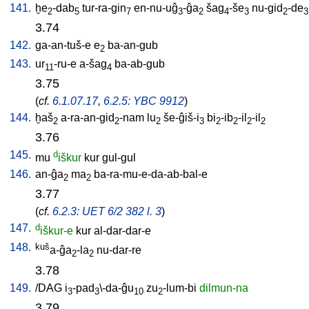
141.
ḫe
-dab
tur-ra-gin
en-nu-uĝ
-ĝa
šag
-še
nu-gid
-de
2
5
7
3
2
4
3
2
3
3.74
142.
ga-an-tuš-e
e
ba-an-gub
2
143.
ur
-ru-e
a-šag
ba-ab-gub
11
4
3.75
(
cf.
6.1.07.17
,
6.2.5: YBC 9912
)
144.
ḫaš
a-ra-an-gid
-nam
lu
še-ĝiš-i
bi
-ib
-il
-il
2
2
2
3
2
2
2
2
3.76
145.
d
mu
iškur
kur
gul-gul
146.
an-ĝa
ma
ba-ra-mu-e-da-ab-bal-e
2
2
3.77
(
cf.
6.2.3: UET 6/2 382 l. 3
)
147.
d
iškur-e
kur
al-dar-dar-e
148.
kuš
a-ĝa
-la
nu-dar-re
2
2
3.78
149.
/
DAG
i
-pad
\-da-ĝu
zu
-lum-bi
dilmun-na
3
3
10
2
3.79