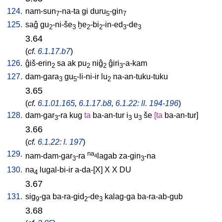
124.
nam-sun
-na-ta
gi
duru
-gin
7
5
7
125.
saĝ
gu
-ni-še
ḫe
-bi
-in-ed
-de
2
3
2
2
3
3
3.64
(
cf.
6.1.17.b7
)
126.
ĝiš-erin
sa
ak
pu
niĝ
ĝiri
-a-kam
2
2
2
3
127.
dam-gara
gu
-li-ni-ir
lu
na-an-tuku-tuku
3
5
2
3.65
(
cf.
6.1.01.165
,
6.1.17.b8
,
6.1.22: ll. 194-196
)
128.
dam-gar
-ra
kug
ta
ba-an-tur
i
u
še
[
ta
ba-an-tur
]
3
3
3
3.66
(
cf.
6.1.22: l. 197
)
129.
na
nam-dam-gar
-ra
lagab
za-gin
-na
4
3
3
130.
na
lugal-bi-ir
a-da-[X
]
X
X
DU
4
3.67
131.
sig
-ga
ba-ra-gid
-de
kalag-ga
ba-ra-ab-gub
9
2
3
3.68