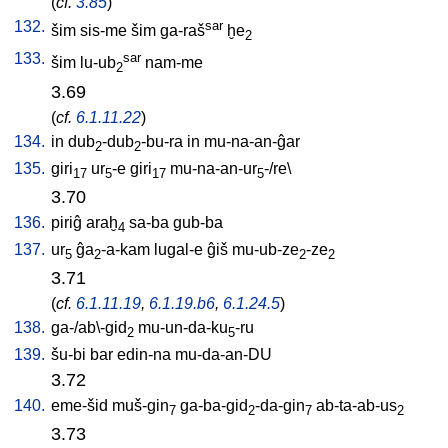
(
cf.
3.85
)
132.
sar
šim
sis-me
šim
ga-raš
ḫe
2
133.
sar
šim
lu-ub
nam-me
2
3.69
(
cf.
6.1.11.22
)
134.
in
dub
-dub
-bu-ra
in
mu-na-an-ĝar
2
2
135.
giri
ur
-e
giri
mu-na-an-ur
-/re
\
17
5
17
5
3.70
136.
piriĝ
araḫ
sa-ba
gub-ba
4
137.
ur
ĝa
-a-kam
lugal-e
ĝiš
mu-ub-ze
-ze
5
2
2
2
3.71
(
cf.
6.1.11.19
,
6.1.19.b6
,
6.1.24.5
)
138.
ga-/ab\-gid
mu-un-da-ku
-ru
2
5
139.
šu-bi
bar
edin-na
mu-da-an-DU
3.72
140.
eme-šid
muš-gin
ga-ba-gid
-da-gin
ab-ta-ab-us
7
2
7
2
3.73