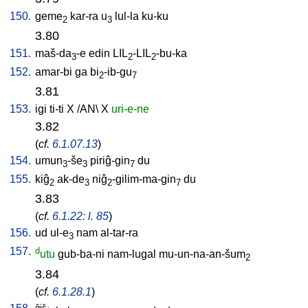
150.
geme
kar-ra
u
lul-la
ku-ku
2
3
3.80
151.
maš-da
-e
edin
LIL
-LIL
-bu-ka
3
2
2
152.
amar-bi
ga
bi
-ib-gu
2
7
3.81
153.
igi
ti-ti
X
/
AN
\
X
uri-e-ne
3.82
(
cf.
6.1.07.13
)
154.
umun
-še
piriĝ-gin
du
3
3
7
155.
kiĝ
ak-de
niĝ
-gilim-ma-gin
du
2
3
2
7
3.83
(
cf.
6.1.22: l. 85
)
156.
ud
ul-e
nam
al-tar-ra
3
157.
d
utu
gub-ba-ni
nam-lugal
mu-un-na-an-šum
2
3.84
(
cf.
6.1.28.1
)
ĝiš