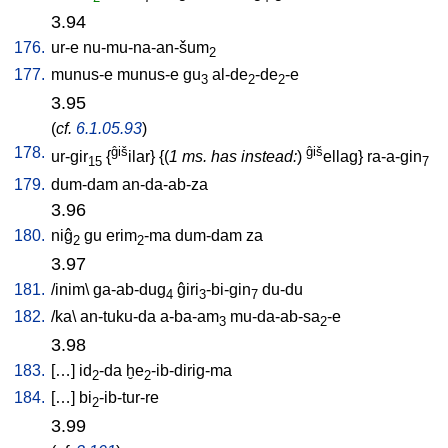
3.94
176.
ur-e
nu-mu-na-an-šum
2
177.
munus-e
munus-e
gu
al-de
-de
-e
3
2
2
3.95
(
cf.
6.1.05.93
)
178.
ĝiš
ĝiš
ur-gir
{
ilar
} {(
1 ms. has instead:
)
ellag
}
ra-a-gin
15
7
179.
dum-dam
an-da-ab-za
3.96
180.
niĝ
gu
erim
-ma
dum-dam
za
2
2
3.97
181.
/
inim
\
ga-ab-dug
ĝiri
-bi-gin
du-du
4
3
7
182.
/
ka
\
an-tuku-da
a-ba-am
mu-da-ab-sa
-e
3
2
3.98
183.
[
…
]
id
-da
ḫe
-ib-dirig-ma
2
2
184.
[
…
]
bi
-ib-tur-re
2
3.99