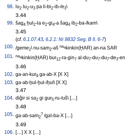
98.
lu
lu
-u
pa
li-bi
-ib-/e
\
2
2
3
2
3
3.44
99.
šag
ḫul
-la
e
-gi
-a
šag
ib
-ba-/kam
\
4
2
2
4
4
2
3.45
(
cf.
6.1.07.43
,
6.2.1: Ni 9832 Seg. B ll. 6-7
)
100.
na
/
geme
\
nu-sam
-aš
kinkin(ḪAR)
an-na
SAR
4
2
2
101.
na
kinkin(ḪAR)
bur
-ra-gin
al-du
-du
-du
-de
-en
4
12
7
7
7
7
3
3.46
102.
ga-an-kur
ga-ab-X
[
X
X
]
9
103.
ga-ab-ḫul-ḫul-/ḫul
\ [
X
X
]
3.47
104.
diĝir
si
sa
gi
gur
-ru-/uš
\ [
…
]
2
5
3.48
105.
?
ga-ab-sam
/
ga\-ba-X
[
…
]
2
3.49
106.
[
…
]
X
X
[
…
]