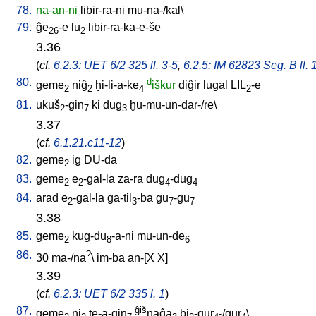
78.
na-an-ni
libir-ra-ni
mu-na-/kal
\
79.
ĝe
-e
lu
libir-ra-ka-e-še
26
2
3.36
(
cf.
6.2.3: UET 6/2 325 ll. 3-5
,
6.2.5: IM 62823 Seg. B ll. 
80.
d
geme
niĝ
ḫi-li-a-ke
iškur
diĝir
lugal
LIL
-e
2
2
4
2
81.
ukuš
-gin
ki
dug
ḫu-mu-un-dar-/re
\
2
7
3
3.37
(
cf.
6.1.21.c11-12
)
82.
geme
ig
DU-da
2
83.
geme
e
-gal-la
za-ra
dug
-dug
2
2
4
4
84.
arad
e
-gal-la
ga-til
-ba
gu
-gu
2
3
7
7
3.38
85.
geme
kug-du
-a-ni
mu-un-de
2
8
6
86.
?
30
ma-/na
\
im-ba
an-[X
X
]
3.39
(
cf.
6.2.3: UET 6/2 335 l. 1
)
87.
ĝiš
geme
ni
te-a-gin
naĝa
bi
-gur
-/gur
\