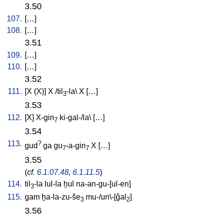
3.50
107.
[
…
]
108.
[
…
]
3.51
109.
[
…
]
110.
[
…
]
3.52
111.
[
X
(X)
]
X
/
til
-la
\
X
[
…
]
3
3.53
112.
[
X
]
X-gin
ki-gal-/la
\ [
…
]
7
3.54
113.
?
gud
ga
gu
-a-gin
X
[
…
]
7
7
3.55
(
cf.
6.1.07.48
,
6.1.11.5
)
114.
til
-la
lul-la
ḫul
na-an-gu-[ul-en
]
3
115.
gam
ḫa-la-zu-še
mu-/un\-[ĝal
]
3
2
3.56