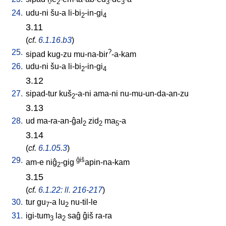
2
3
3
24.
udu-ni
šu-a
li-bi
-in-gi
2
4
3.11
(
cf.
6.1.16.b3
)
25.
?
sipad
kug-zu
mu-na-bir
-a-kam
26.
udu-ni
šu-a
li-bi
-in-gi
2
4
3.12
27.
sipad-tur
kuš
-a-ni
ama-ni
nu-mu-un-da-an-zu
2
3.13
28.
ud
ma-ra-an-ĝal
zid
ma
-a
2
2
5
3.14
(
cf.
6.1.05.3
)
29.
ĝiš
am-e
niĝ
-gig
apin-na-kam
2
3.15
(
cf.
6.1.22: ll. 216-217
)
30.
tur
gu
-a
lu
nu-til-le
7
2
31.
igi-tum
la
saĝ
ĝiš
ra-ra
3
2