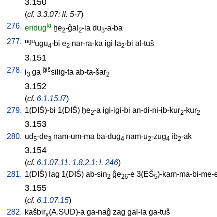
3.150
(
cf. 3.3.07: ll. 5-7
)
276.
ki
eridug
ḫe
-ĝal
-la
du
-a-ba
2
2
3
277.
ugu
ugu
-bi
e
nar-ra-ka
igi
la
-bi
al-tuš
4
2
2
3.151
278.
ĝiš
i
ga
silig-ta
ab-ta-šar
3
2
3.152
(
cf.
6.1.15.f7
)
279.
1(DIŠ)-bi
1(DIŠ)
ḫe
-a
igi-igi-bi
an-di-ni-ib-kur
-kur
2
2
2
3.153
280.
ud
-de
nam-um-ma
ba-dug
nam-u
-zug
ib
-ak
5
3
4
2
4
2
3.154
(
cf.
6.1.07.11
,
1.8.2.1: l. 246
)
281.
1(DIŠ)
lag
1(DIŠ)
ab-sin
ĝe
-e
3(EŠ
)-kam-ma-bi-me-
2
26
5
3.155
(
cf.
6.1.07.15
)
282.
kašbir
(A.SUD)-a
ga-naĝ
zag
gal-la
ga-tuš
x