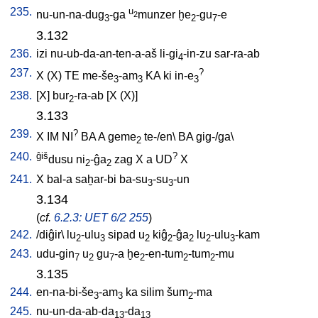
235.
u
nu-un-na-dug
-ga
munzer
ḫe
-gu
-e
2
3
2
7
3.132
236.
izi
nu-ub-da-an-ten-a-aš
li-gi
-in-zu
sar-ra-ab
4
237.
?
X
(X)
TE
me-še
-am
KA
ki
in-e
3
3
3
238.
[
X
]
bur
-ra-ab
[
X
(X)
]
2
3.133
239.
?
X
IM
NI
BA
A
geme
te-/en
\
BA
gig-/ga
\
2
240.
ĝiš
?
dusu
ni
-ĝa
zag
X
a
UD
X
2
2
241.
X
bal-a
saḫar-bi
ba-su
-su
-un
3
3
3.134
(
cf.
6.2.3: UET 6/2 255
)
242.
/
diĝir
\
lu
-ulu
sipad
u
kiĝ
-ĝa
lu
-ulu
-kam
2
3
2
2
2
2
3
243.
udu-gin
u
gu
-a
ḫe
-en-tum
-tum
-mu
7
2
7
2
2
2
3.135
244.
en-na-bi-še
-am
ka
silim
šum
-ma
3
3
2
245.
nu-un-da-ab-da
-da
13
13