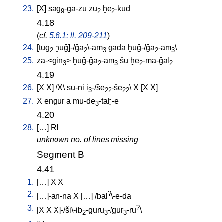
23.
[
X
]
sag
-ga-zu
zu
ḫe
-kud
9
2
2
4.18
(
cf.
5.6.1: ll. 209-211
)
24.
[
tug
ḫuĝ]-/ĝa
\-am
gada
ḫuĝ-/ĝa
-am
\
2
2
3
2
3
25.
za-<gin
>
ḫuĝ-ĝa
-am
šu
ḫe
-ma-ĝal
3
2
3
2
2
4.19
26.
[
X
X
] /
X
\
su-ni
i
-/še
-še
\
X
[
X
X
]
3
22
22
27.
X
engur
a
mu-de
-taḫ-e
3
4.20
28.
[
…
]
RI
unknown no. of lines missing
Segment B
4.41
1.
[
…
]
X
X
2.
?
[
…]-an-na
X
[
…
] /
bal
\-e-da
3.
?
[
X
X
X]-/ši\-ib
-guru
-/gur
-ru
\
2
3
3