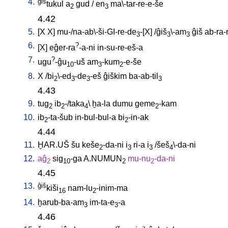
4.
ĝiš
tukul
a
gud
/
en
ma\-tar-re-e-še
2
3
4.42
5.
[
X
X
]
mu-/na-ab\-ši-GI-re-de
-[X
] /
ĝiš
\-am
ĝiš
ab-ra-
3
3
3
6.
?
[
X
]
eĝer-ra
-a-ni
in-su-re-eš-a
7.
?
ugu
-ĝu
-uš
am
-kum
-e-še
10
3
2
8.
X
/
bi
\-ed
-de
-eš
ĝiškim
ba-ab-til
2
3
3
3
4.43
9.
tug
ib
-/taka
\
ḫa-la
dumu
geme
-kam
2
2
4
2
10.
ib
-ta-šub
in-bul-bul-a
bi
-in-ak
2
2
4.44
11.
ḪAR.UŠ
šu
keše
-da-ni
i
ri-a
i
/
šeš
\-da-ni
2
3
3
4
12.
aĝ
sig
-ga
A.NUMUN
mu-nu
-da-ni
2
10
2
2
4.45
13.
ĝiš
kiši
nam-lu
-inim-ma
16
2
14.
ḫarub-ba-am
im-ta-e
-a
3
3
4.46