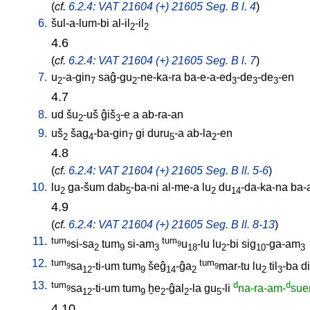
(
cf.
6.2.4: VAT 21604 (+) 21605 Seg. B l. 4
)
6.
šul-a-lum-bi
al-il
-il
2
2
4.6
(
cf.
6.2.4: VAT 21604 (+) 21605 Seg. B l. 7
)
7.
u
-a-gin
saĝ-gu
-ne-ka-ra
ba-e-a-ed
-de
-de
-en
2
7
2
3
3
3
4.7
8.
ud
šu
-uš
ĝiš
-e
a
ab-ra-an
2
3
9.
uš
šag
-ba-gin
gi
duru
-a
ab-la
-en
2
4
7
5
2
4.8
(
cf.
6.2.4: VAT 21604 (+) 21605 Seg. B ll. 5-6
)
10.
lu
ga-šum
dab
-ba-ni
al-me-a
lu
du
-da-ka-na
ba-
2
5
2
14
4.9
(
cf.
6.2.4: VAT 21604 (+) 21605 Seg. B ll. 8-13
)
11.
tum
tum
si-sa
tum
si-am
u
-lu
lu
-bi
sig
-ga-am
9
9
2
9
3
18
2
10
3
12.
tum
tum
sa
-ti-um
tum
šeĝ
-ĝa
mar-tu
lu
til
-ba
d
9
9
12
9
14
2
2
3
13.
tum
d
d
sa
-ti-um
tum
ḫe
-ĝal
-la
gu
-li
na-ra-am-
sue
9
12
9
2
2
5
4.10