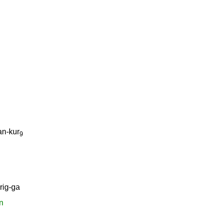
an-kur
9
irig-ga
n