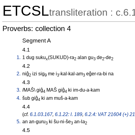
ETCSL
transliteration : c.6.
Proverbs: collection 4
Segment A
4.1
1.
1
dug
suku
(SUKUD)-ra
alan
gu
de
-de
x
2
3
2
2
4.2
2.
niĝ
izi
sig
me
i
-kal-kal-am
eĝer-ra-bi
na
2
9
3
3
4.3
3.
/
MAŠ
\
giĝ
MAŠ
giĝ
ki
im-du-a-kam
4
4
4.
šub
giĝ
ki
am
muš-a-kam
4
4.4
(
cf.
6.1.03.167
,
6.1.22: l. 189
,
6.2.4: VAT 21604 (+) 21
5.
an
an-guru
ki
šu-ni-še
an-la
3
3
2
4.5