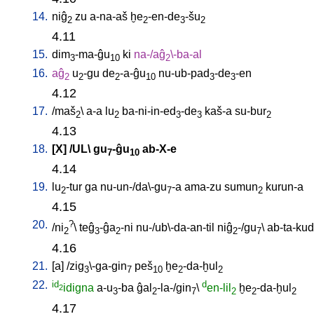
14.
niĝ
zu
a-na-aš
ḫe
-en-de
-šu
2
2
3
2
4.11
15.
dim
-ma-ĝu
ki
na-/aĝ
\-ba-al
3
10
2
16.
aĝ
u
-gu
de
-a-ĝu
nu-ub-pad
-de
-en
2
2
2
10
3
3
4.12
17.
/
maš
\
a-a
lu
ba-ni-in-ed
-de
kaš-a
su-bur
2
2
3
3
2
4.13
18.
[
X
] /
UL
\
gu
-ĝu
ab-X-e
7
10
4.14
19.
lu
-tur
ga
nu-un-/da\-gu
-a
ama-zu
sumun
kurun-a
2
7
2
4.15
20.
?
/
ni
\
teĝ
-ĝa
-ni
nu-/ub\-da-an-til
niĝ
-/gu
\
ab-ta-kud
2
3
2
2
7
4.16
21.
[
a
] /
zig
\-ga-gin
peš
ḫe
-da-ḫul
3
7
10
2
2
22.
id
d
idigna
a-u
-ba
ĝal
-la-/gin
\
en-lil
ḫe
-da-ḫul
2
3
2
7
2
2
2
4.17