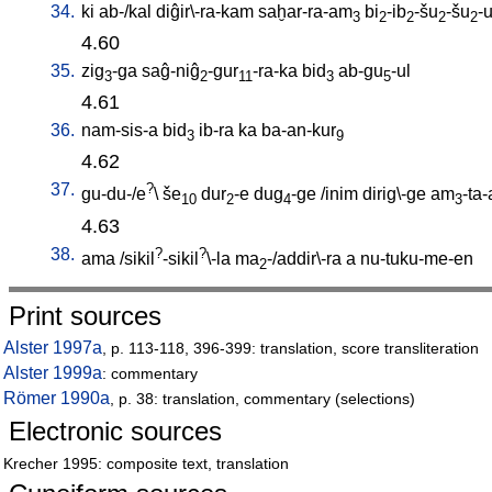
34.
ki
ab-/kal
diĝir\-ra-kam
saḫar-ra-am
bi
-ib
-šu
-šu
-
3
2
2
2
2
4.60
35.
zig
-ga
saĝ-niĝ
-gur
-ra-ka
bid
ab-gu
-ul
3
2
11
3
5
4.61
36.
nam-sis-a
bid
ib-ra
ka
ba-an-kur
3
9
4.62
37.
?
gu-du-/e
\
še
dur
-e
dug
-ge
/
inim
dirig\-ge
am
-ta
10
2
4
3
4.63
38.
?
?
ama
/
sikil
-sikil
\-la
ma
-/addir\-ra
a
nu-tuku-me-en
2
Print sources
Alster 1997a
, p. 113-118, 396-399: translation, score transliteration
Alster 1999a
: commentary
Römer 1990a
, p. 38: translation, commentary (selections)
Electronic sources
Krecher 1995: composite text, translation