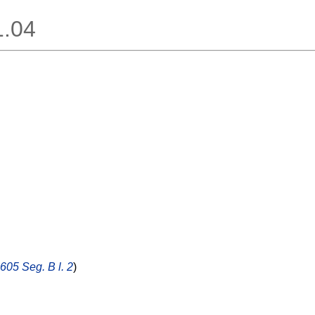
1.04
605 Seg. B l. 2
)