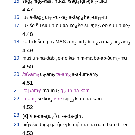
15.
šag
niĝ
-kas
nu-zu
/
šag
igi\-ĝal
-tuku
4
2
7
4
2
4.47
16.
lu
a-šag
ur
-ru-ke
a-šag
ḫe
-ur
-ru
2
4
11
4
4
2
11
17.
lu
še
šu
su-ub-bu-da-ke
še
šu
/
ḫe
\-eb-su-ub-be
2
4
2
2
4.48
18.
ka-bi
kišib-gin
MAŠ-am
bid
-bi
u
-a
ma
-ur
-am
7
3
3
2
3
3
3
4.49
19.
muš
un-na-dab
e-ne
ka-inim-ma
ba-ab-šum
-mu
5
2
4.50
20.
/
ta\-am
u
-am
ta-am
a-a-lum-am
3
8
3
3
3
4.51
21.
[
ta]-/am
\
ma-mu
gi
-in-na-kam
3
2
4
22.
ta-am
sizkur
e-re
sig
ki-in-na-kam
3
2
10
4.52
23.
?
[
X
]
X
e-da-/gu
\
til-e-da-gin
7
7
24.
niĝ
šu
dug
-ga-ĝu
ki
diĝir-ra-na
nam-ba-e-til-en
2
4
10
4.53