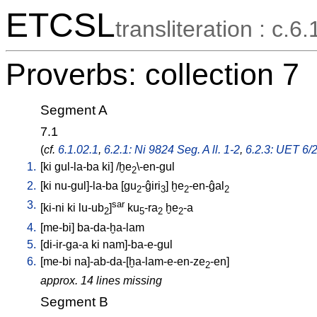
ETCSL
transliteration : c.6.
Proverbs: collection 7
Segment A
7.1
(
cf.
6.1.02.1
,
6.2.1: Ni 9824 Seg. A ll. 1-2
,
6.2.3: UET 6/2
1.
[
ki
gul-la-ba
ki
] /
ḫe
\-en-gul
2
2.
[
ki
nu-gul]-la-ba
[
gu
-ĝiri
]
ḫe
-en-ĝal
2
3
2
2
3.
sar
[
ki-ni
ki
lu-ub
]
ku
-ra
ḫe
-a
2
5
2
2
4.
[
me-bi
]
ba-da-ḫa-lam
5.
[
di-ir-ga-a
ki
nam]-ba-e-gul
6.
[
me-bi
na]-ab-da-[ḫa-lam-e-en-ze
-en
]
2
approx. 14 lines missing
Segment B