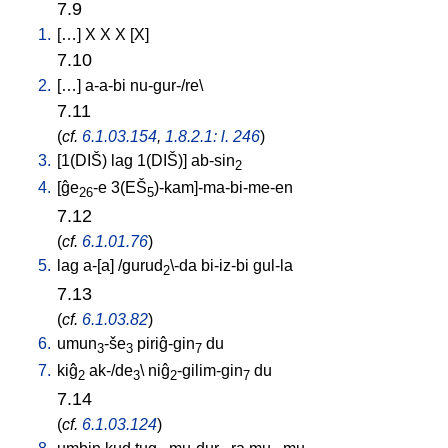
7.9
1.
[
…
]
X
X
X
[
X
]
7.10
2.
[
…
]
a-a-bi
nu-gur-/re
\
7.11
(
cf.
6.1.03.154
,
1.8.2.1: l. 246
)
3.
[
1(DIŠ)
lag
1(DIŠ)
]
ab-sin
2
4.
[
ĝe
-e
3(EŠ
)-kam]-ma-bi-me-en
26
5
7.12
(
cf.
6.1.01.76
)
5.
lag
a-[a
] /
gurud
\-da
bi-iz-bi
gul-la
2
7.13
(
cf.
6.1.03.82
)
6.
umun
-še
piriĝ-gin
du
3
3
7
7.
kiĝ
ak-/de
\
niĝ
-gilim-gin
du
2
3
2
7
7.14
(
cf.
6.1.03.124
)