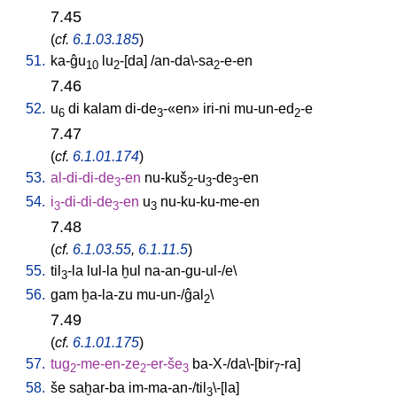
7.45
(
cf.
6.1.03.185
)
51.
ka-ĝu
lu
-[da
] /
an-da\-sa
-e-en
10
2
2
7.46
52.
u
di
kalam
di-de
-«en»
iri-ni
mu-un-ed
-e
6
3
2
7.47
(
cf.
6.1.01.174
)
53.
al-di-di-de
-en
nu-kuš
-u
-de
-en
3
2
3
3
54.
i
-di-di-de
-en
u
nu-ku-ku-me-en
3
3
3
7.48
(
cf.
6.1.03.55
,
6.1.11.5
)
55.
til
-la
lul-la
ḫul
na-an-gu-ul-/e
\
3
56.
gam
ḫa-la-zu
mu-un-/ĝal
\
2
7.49
(
cf.
6.1.01.175
)
57.
tug
-me-en-ze
-er-še
ba-X-/da\-[bir
-ra
]
2
2
3
7
58.
še
saḫar-ba
im-ma-an-/til
\-[la
]
3