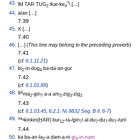
43.
?
IM
TAR
TUG
/
kar-ke
\ [
…
]
2
4
44.
alan
[
…
]
7.39
45.
X
[
…
]
7.40
46.
[
…
] (
This line may belong to the preceding proverb
)
7.41
(
cf.
6.1.11.21
)
47.
bi
-in-dug
ba-da-an-gur
2
4
7.42
(
cf.
6.1.01.89
)
48.
ĝiš
ma
-gin
a-a
am
-zig
-zig
2
7
3
3
3
7.43
(
cf.
6.1.03.45
,
6.2.1: Ni 9832 Seg. B ll. 6-7
)
49.
na
kinkin(ḪAR)
bur
-ra-/gin
\
al-du
-du
-du
-/un
\
4
12
7
7
7
7
7.44
50.
ka
ba-an-la
-a
dam-a-ni
gi
-in-nam
2
4