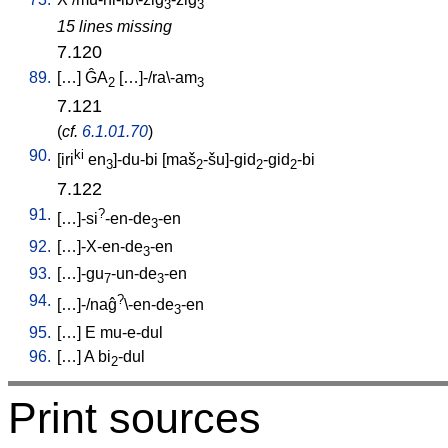
3
3
15 lines missing
7.120
89.
[
…
]
ĜA
[
…]-/ra\-am
2
3
7.121
(
cf.
6.1.01.70
)
90.
ki
[
iri
en
]-du-bi
[
maš
-šu]-gid
-gid
-bi
3
2
2
2
7.122
91.
?
[
…]-si
-en-de
-en
3
92.
[
…]-X-en-de
-en
3
93.
[
…]-gu
-un-de
-en
7
3
94.
?
[
…]-/naĝ
\-en-de
-en
3
95.
[
…
]
E
mu-e-dul
96.
[
…
]
A
bi
-dul
2
Print sources