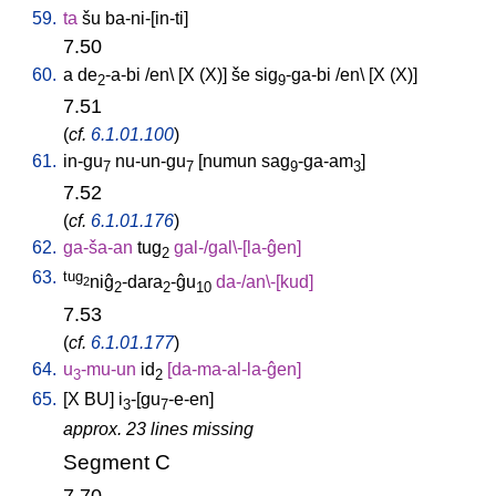
59.
ta
šu
ba-ni-[in-ti
]
7.50
60.
a
de
-a-bi
/
en
\ [
X
(X)
]
še
sig
-ga-bi
/
en
\ [
X
(X)
]
2
9
7.51
(
cf.
6.1.01.100
)
61.
in-gu
nu-un-gu
[
numun
sag
-ga-am
]
7
7
9
3
7.52
(
cf.
6.1.01.176
)
62.
ga-ša-an
tug
gal-/gal\-[la-ĝen
]
2
63.
tug
niĝ
-dara
-ĝu
da-/an\-[kud
]
2
2
2
10
7.53
(
cf.
6.1.01.177
)
64.
u
-mu-un
id
[
da-ma-al-la-ĝen
]
3
2
65.
[
X
BU
]
i
-[gu
-e-en
]
3
7
approx. 23 lines missing
Segment C
7.70