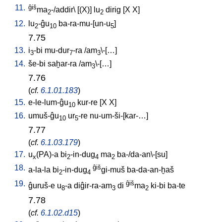
11.
ĝiš
ma
-/addir
\ [
(X)
]
lu
dirig
[
X
X
]
2
2
12.
lu
-ĝu
ba-ra-mu-[un-u
]
2
10
5
7.75
13.
i
-bi
mu-dur
-ra
/
am
\-[…
]
3
7
3
14.
še-bi
saḫar-ra
/
am
\-[…
]
3
7.76
(
cf.
6.1.01.183
)
15.
e-le-lum-ĝu
kur-re
[
X
X
]
10
16.
umuš-ĝu
ur
-re
nu-um-ši-[kar-…
]
10
5
7.77
(
cf.
6.1.03.179
)
17.
u
(PA)-a
bi
-in-dug
ma
ba-/da-an\-[su
]
x
2
4
2
18.
ĝiš
a-la-la
bi
-in-dug
gi-muš
ba-da-an-ḫaš
2
4
19.
ĝiš
ĝuruš-e
u
-a
diĝir-ra-am
di
ma
ki-bi
ba-te
8
3
2
7.78
(
cf.
6.1.02.d15
)