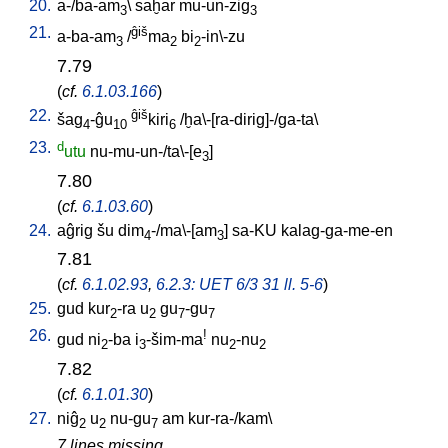
20.
a-/ba-am
\
saḫar
mu-un-zig
3
3
21.
ĝiš
a-ba-am
/
ma
bi
-in\-zu
3
2
2
7.79
(
cf.
6.1.03.166
)
22.
ĝiš
šag
-ĝu
kiri
/
ḫa\-[ra-dirig]-/ga-ta
\
4
10
6
23.
d
utu
nu-mu-un-/ta\-[e
]
3
7.80
(
cf.
6.1.03.60
)
24.
aĝrig
šu
dim
-/ma\-[am
]
sa-KU
kalag-ga-me-en
4
3
7.81
(
cf.
6.1.02.93
,
6.2.3: UET 6/3 31 ll. 5-6
)
25.
gud
kur
-ra
u
gu
-gu
2
2
7
7
26.
!
gud
ni
-ba
i
-šim-ma
nu
-nu
2
3
2
2
7.82
(
cf.
6.1.01.30
)
27.
niĝ
u
nu-gu
am
kur-ra-/kam
\
2
2
7
7 lines missing