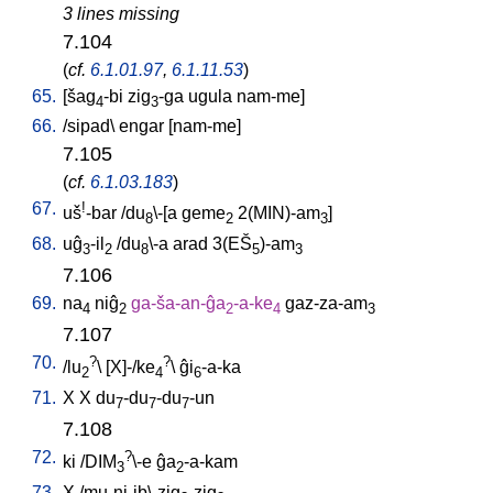
3 lines missing
7.104
(
cf.
6.1.01.97
,
6.1.11.53
)
65.
[
šag
-bi
zig
-ga
ugula
nam-me
]
4
3
66.
/
sipad
\
engar
[
nam-me
]
7.105
(
cf.
6.1.03.183
)
67.
!
uš
-bar
/
du
\-[a
geme
2(MIN)-am
]
8
2
3
68.
uĝ
-il
/
du
\-a
arad
3(EŠ
)-am
3
2
8
5
3
7.106
69.
na
niĝ
ga-ša-an-ĝa
-a-ke
gaz-za-am
4
2
2
4
3
7.107
70.
?
?
/
lu
\ [
X]-/ke
\
ĝi
-a-ka
2
4
6
71.
X
X
du
-du
-du
-un
7
7
7
7.108
72.
?
ki
/
DIM
\-e
ĝa
-a-kam
3
2
73.
X
/
mu-ni-ib\-zig
-zig