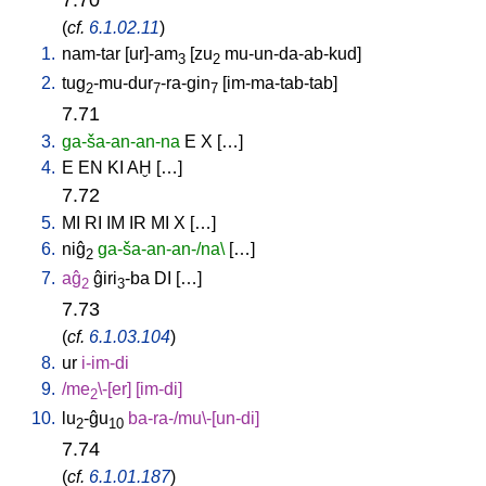
(
cf.
6.1.02.11
)
1.
nam-tar
[
ur]-am
[
zu
mu-un-da-ab-kud
]
3
2
2.
tug
-mu-dur
-ra-gin
[
im-ma-tab-tab
]
2
7
7
7.71
3.
ga-ša-an-an-na
E
X
[
…
]
4.
E
EN
KI
AḪ
[
…
]
7.72
5.
MI
RI
IM
IR
MI
X
[
…
]
6.
niĝ
ga-ša-an-an-/na\
[
…
]
2
7.
aĝ
ĝiri
-ba
DI
[
…
]
2
3
7.73
(
cf.
6.1.03.104
)
8.
ur
i-im-di
9.
/
me
\-[er
] [
im-di
]
2
10.
lu
-ĝu
ba-ra-/mu\-[un-di
]
2
10
7.74
(
cf.
6.1.01.187
)