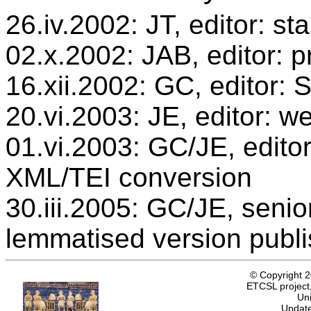
26.iv.2002: JT, editor: st
02.x.2002: JAB, editor: p
16.xii.2002: GC, editor:
20.vi.2003: JE, editor: w
01.vi.2003: GC/JE, editor
XML/TEI conversion
30.iii.2005: GC/JE, senio
lemmatised version publ
© Copyright 
ETCSL project,
Uni
Update