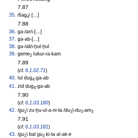
7.87
35.
/
šag
\ [
…
]
4
7.88
36.
ga-/an\-[…
]
37.
ga-ab-[…
]
38.
ga-/ab\-ḫul-ḫul
39.
geme
lukur-ra-kam
2
7.89
(
cf.
6.1.02.71
)
40.
lul
dug
-ga-ab
4
41.
zid
dug
-ga-ab
4
7.90
(
cf.
6.1.03.180
)
42.
/
gu
\
zu-ḫu-ul-a-ni-ta
/
du
\-du
-am
2
3
3
3
7.91
(
cf.
6.1.03.181
)
43.
/
gu
\
bal
gu
ki-ta
al-ak-e
2
2