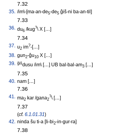
7.32
35.
/
im\-[ma-an-de
-de
ĝiš-ni
ba-an-til
]
5
5
7.33
36.
?
du
/
kug
\
X
[
…
]
6
7.34
37.
?
u
im
-[…
]
2
38.
gun
-ĝu
X
[
…
]
2
10
39.
ĝiš
dusu
/
im
\ [
…
]
UB
bal-bal-am
[
…
]
3
7.35
40.
nam
[
…
]
7.36
41.
?
ma
kar
/
gana
\ [
…
]
2
2
7.37
(
cf.
6.1.01.31
)
42.
ninda
šu
ti-a
[
li-bi
-in-gur-ra
]
2
7.38