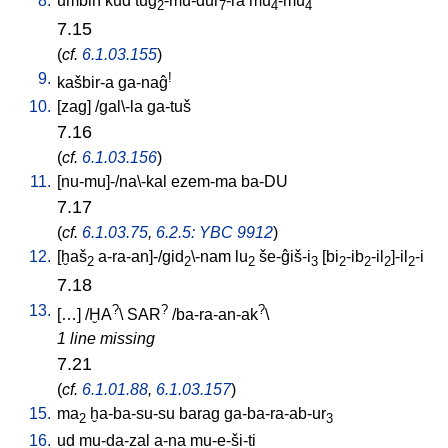
8.
umbin
kud
tug
-mu-dur
-ra
mu
-mu
2
7
4
4
7.15
(
cf.
6.1.03.155
)
9.
!
kašbir-a
ga-naĝ
10.
[
zag
] /
gal\-la
ga-tuš
7.16
(
cf.
6.1.03.156
)
11.
[
nu-mu]-/na\-kal
ezem-ma
ba-DU
7.17
(
cf.
6.1.03.75
,
6.2.5: YBC 9912
)
12.
[
ḫaš
a-ra-an]-/gid
\-nam
lu
še-ĝiš-i
[
bi
-ib
-il
]-il
-i
2
2
2
3
2
2
2
2
7.18
13.
?
?
?
[
…
] /
ḪA
\
SAR
/
ba-ra-an-ak
\
1 line missing
7.21
(
cf.
6.1.01.88
,
6.1.03.157
)
15.
ma
ḫa-ba-su-su
barag
ga-ba-ra-ab-ur
2
3
16.
ud
mu-da-zal
a-na
mu-e-ši-ti