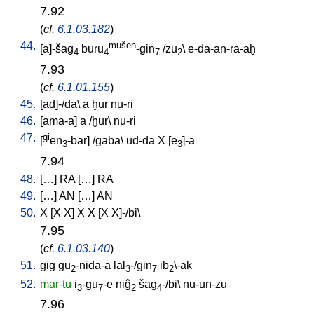
7.92
(
cf.
6.1.03.182
)
44.
mušen
[
a]-šag
buru
-gin
/
zu
\
e-da-an-ra-aḫ
4
4
7
2
7.93
(
cf.
6.1.01.155
)
45.
[
ad]-/da
\
a
ḫur
nu-ri
46.
[
ama-a
]
a
/
ḫur
\
nu-ri
47.
gi
[
en
-bar
] /
gaba
\
ud-da
X
[
e
]-a
3
3
7.94
48.
[
…
]
RA
[
…
]
RA
49.
[
…
]
AN
[
…
]
AN
50.
X
[
X
X
]
X
X
[
X
X]-/bi
\
7.95
(
cf.
6.1.03.140
)
51.
gig
gu
-nida-a
lal
-/gin
ib
\-ak
2
3
7
2
52.
mar-tu
i
-gu
-e
niĝ
šag
-/bi
\
nu-un-zu
3
7
2
4
7.96