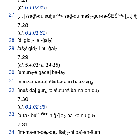
(
cf.
6.1.02.d6
)
27.
ku
ku
[
…
] /
saĝ\-du
suḫur
saĝ-du
maš
-gur-ra-ŠEŠ
[
…
] /
6
6
2
7.28
(
cf.
6.1.01.81
)
28.
[
di
gid
-i
al-ĝal
]
2
2
29.
/
aš
\
gid
-i
nu-ĝal
2
2
2
7.29
(
cf. 5.4.01: ll. 14-15
)
30.
[
umun
-e
gada
]
ba-la
3
2
31.
gi
[
nim-saḫar-ra
]
kid-aš-rin
ba-e-sig
9
32.
[
muš-da]-gur
-ra
/
šutum
\
ba-na-an-du
4
3
7.30
(
cf.
6.1.02.d3
)
33.
mušen
[
a-ra
-bu
niĝ
]
a
-ba-ka
nu-gu
2
2
2
7
7.31
34.
[
im-ma-an-de
-de
šaḫ
-ni
ba]-an-šum
5
5
2