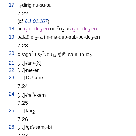
17.
i
-dirig
nu-su-su
3
7.22
(
cf.
6.1.01.167
)
18.
ud
i
-di-de
-en
ud
šu
-uš
i
-di-de
-en
3
3
2
3
3
19.
balaĝ
er
-ra
im-ma-gub-gub-bu-de
-en
2
3
7.23
20.
?
?
X
/
aga
-us
\
du
/
ĝiš
\
ba-ni-ib-la
2
14
2
21.
[
…]-/an\-[X
]
22.
[
…]-me-en
23.
[
…
]
DU-am
3
7.24
24.
?
[
…]-/ra
\-kam
7.25
25.
[
…
]
kur
2
7.26
26.
[
…
] /
ga\-sam
-bi
2
7.27