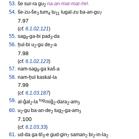
53.
še
sur-ra
gu
na-an-mar-mar-/re
\
2
54.
še-zu-še
tum
tu
lugal-zu
ba-an-gu
3
4
11
7
7.97
(
cf.
6.1.02.121
)
55.
sag
-ga-bi
pad
-da
9
3
56.
ḫul-bi
u
-gu
de
-a
2
2
7.98
(
cf.
6.1.02.123
)
57.
nam-sag
-ga
kaš-a
9
58.
nam-ḫul
kaskal-la
7.99
(
cf.
6.1.03.187
)
59.
tug
al-ĝal
-la
niĝ
-dara
-am
2
2
2
2
3
60.
u
-gu
ba-an-de
tug
-ga-am
2
2
2
3
7.100
(
cf.
6.1.03.33
)
61.
ud-da
ga-til
-e
gud-gin
saman
bi
-in-la
3
7
2
2
2