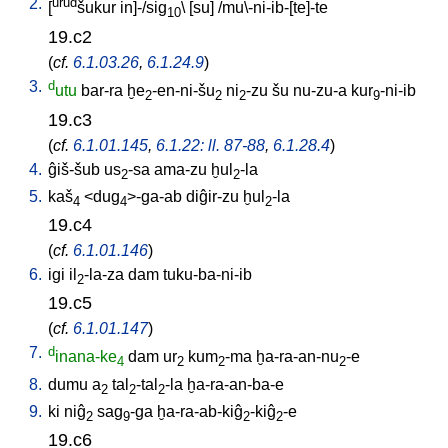
2.
urud
[
šukur
in]-/sig
\ [
su
] /
mu\-ni-ib-[te]-te
10
19.c2
(
cf.
6.1.03.26
,
6.1.24.9
)
3.
d
utu
bar-ra
ḫe
-en-ni-šu
ni
-zu
šu
nu-zu-a
kur
-ni-ib
2
2
2
9
19.c3
(
cf.
6.1.01.145
,
6.1.22: ll. 87-88
,
6.1.28.4
)
4.
ĝiš-šub
us
-sa
ama-zu
ḫul
-la
2
2
5.
kaš
<
dug
>-ga-ab
diĝir-zu
ḫul
-la
4
4
2
19.c4
(
cf.
6.1.01.146
)
6.
igi
il
-la-za
dam
tuku-ba-ni-ib
2
19.c5
(
cf.
6.1.01.147
)
7.
d
inana-ke
dam
ur
kum
-ma
ḫa-ra-an-nu
-e
4
2
2
2
8.
dumu
a
tal
-tal
-la
ḫa-ra-an-ba-e
2
2
2
9.
ki
niĝ
sag
-ga
ḫa-ra-ab-kiĝ
-kiĝ
-e
2
9
2
2
19.c6