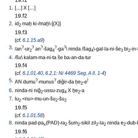
1.
[
…
]
X
[
…
]
19.f2
2.
id
maḫ
ki-/maḫ\-[(X)
]
2
19.f3
(
cf.
6.1.15.a9
)
3.
?
?
?
?
?
/
an
-ur
an
-šag
-ga
\
ninda
/
šag
\-gal-la-ni-še
bi
-in-
2
4
4
3
2
4.
/
šu
\
kalam-ma-ni-ta
še
ba-an-da-tur
19.f4
(
cf.
6.1.01.40
,
6.2.1: Ni 4469 Seg. A ll. 1-4
)
5.
?
?
!
AN
dumu
-munus
diĝir-da
ḫe
-e
2
6.
ninda-ni
niĝ
-ussu-zug
X
ḫe
-a
2
4
2
7.
lu
<
nu>-mu-un-šu
-šu
2
2
2
19.f5
(
cf.
6.1.01.58
)
8.
ninda
pad-pa
(PAD)-ra
šum
-sikil
zil
-la
ninda
e
-dub-
x
2
2
2
2
2
19.f6