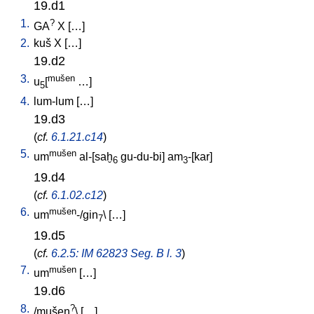
19.d1
1.
?
GA
X
[
…
]
2.
kuš
X
[
…
]
19.d2
3.
mušen
u
[
…
]
5
4.
lum-lum
[
…
]
19.d3
(
cf.
6.1.21.c14
)
5.
mušen
um
al-[saḫ
gu-du-bi
]
am
-[kar
]
6
3
19.d4
(
cf.
6.1.02.c12
)
6.
mušen
um
-/gin
\ [
…
]
7
19.d5
(
cf.
6.2.5: IM 62823 Seg. B l. 3
)
7.
mušen
um
[
…
]
19.d6
8.
?
/
mušen
\ [
…
]