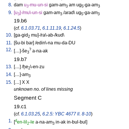
8.
dam
u
-mu-un-si
gam-am
am
ug
-ga-am
3
3
5
3
9.
[
u
]-/mu\-un-si
gam-am
/
arad
\
ug
-ga-am
3
3
5
3
19.b6
(
cf.
6.1.03.71
,
6.1.11.19
,
6.1.24.5
)
10.
[
ga-gid
mu]-/ra\-ab-/kud
\
2
11.
[
šu-bi
bar
] /
edin\-na
mu-da-DU
12.
?
[
…]-še
a-na-ak
3
19.b7
13.
[
…
] /
ḫe
\-en-zu
2
14.
[
…]-am
3
15.
[
…
]
X
X
unknown no. of lines missing
Segment C
19.c1
(
cf.
6.1.03.25
,
6.2.5: YBC 4677 ll. 8-10
)
1.
d
[
en-lil
-le
a-na-am
in-ak
in-bul-bul
]
2
3