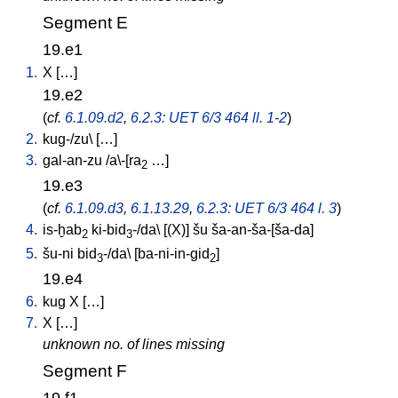
Segment E
19.e1
1.
X
[
…
]
19.e2
(
cf.
6.1.09.d2
,
6.2.3: UET 6/3 464 ll. 1-2
)
2.
kug-/zu
\ [
…
]
3.
gal-an-zu
/
a\-[ra
…
]
2
19.e3
(
cf.
6.1.09.d3
,
6.1.13.29
,
6.2.3: UET 6/3 464 l. 3
)
4.
is-ḫab
ki-bid
-/da
\ [
(X)
]
šu
ša-an-ša-[ša-da
]
2
3
5.
šu-ni
bid
-/da
\ [
ba-ni-in-gid
]
3
2
19.e4
6.
kug
X
[
…
]
7.
X
[
…
]
unknown no. of lines missing
Segment F
19.f1