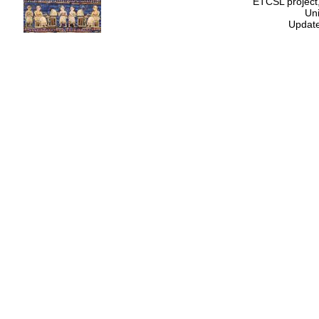
ETCSL project,
Uni
Update