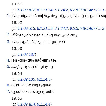
19.b1
(
cf.
6.1.09.a12
,
6.1.21.b4
,
6.1.24.2
,
6.2.5: YBC 4677 ll. 1
1.
[
šaḫ
niga
ab-šum]-/u
\-de
[
niĝ
i
-gu
]-a-ĝu
ga-ab-su
2
3
3
2
3
7
10
19.b2
(
cf.
6.1.09.a13
,
6.1.21.b5
,
6.1.24.2
,
6.2.5: YBC 4677 ll. 3
2.
šaḫ
/
\ze
-eḫ
tur-re
šu
al-gud-gu
-ud-de
2
2
4
3
3.
[
sag
]-/ga\-aš
ĝe
-e
nu-gu
-e-še
9
26
7
19.b3
(
cf.
6.1.02.137
)
4.
[
en]-gin
du
saĝ-gin
til
7
3
7
3
5.
/
saĝ\-gin
du
en-gin
til
7
3
7
3
19.b4
(
cf.
6.1.02.135
,
6.1.24.3
)
6.
e
gul-gul-e
kug
i
-gul-e
2
3
7.
e
gul-e
kug-sig
i
-gul-e
2
17
3
19.b5
(
cf.
6.1.09.a14
,
6.1.24.4
)