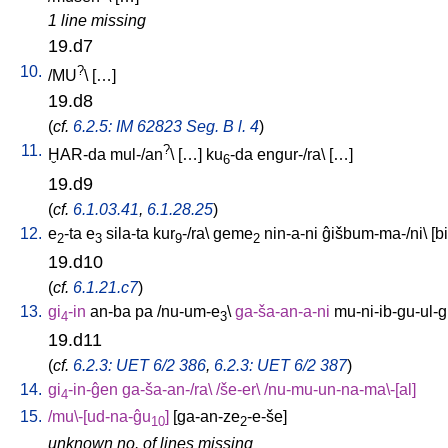
1 line missing
19.d7
10.
?
/
MU
\ [
…
]
19.d8
(
cf.
6.2.5: IM 62823 Seg. B l. 4
)
11.
?
ḪAR-da
mul-/an
\ [
…
]
ku
-da
engur-/ra
\ [
…
]
6
19.d9
(
cf.
6.1.03.41
,
6.1.28.25
)
12.
e
-ta
e
sila-ta
kur
-/ra
\
geme
nin-a-ni
ĝišbum-ma-/ni
\ [
bi
2
3
9
2
19.d10
(
cf.
6.1.21.c7
)
13.
gi
-in
an-ba
pa
/
nu-um-e
\
ga-ša-an-a-ni
mu-ni-ib-gu-ul-g
4
3
19.d11
(
cf.
6.2.3: UET 6/2 386
,
6.2.3: UET 6/2 387
)
14.
gi
-in-ĝen
ga-ša-an-/ra
\ /
še-er
\ /
nu-mu-un-na-ma\-[al
]
4
15.
/
mu\-[ud-na-ĝu
]
[
ga-an-ze
-e-še
]
10
2
unknown no. of lines missing