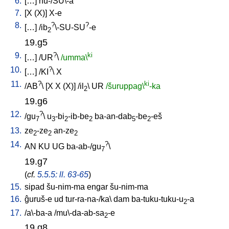
6.
[
…
]
nu-/SU\-a
7.
[
X
(X)
]
X-e
8.
?
?
[
…
] /
ib
\-SU-SU
-e
2
19.g5
9.
?
ki
[
…
] /
UR
\
/umma\
10.
?
[
…
] /
KI
\
X
11.
?
ki
/
AB
\ [
X
X
(X)
] /
il
\
UR
/šuruppag\
-ka
2
19.g6
12.
?
/
gu
\
u
-bi
-ib-be
ba-an-dab
-be
-eš
7
3
2
2
5
2
13.
ze
-ze
an-ze
2
2
2
14.
?
AN
KU
UG
ba-ab-/gu
\
7
19.g7
(
cf.
5.5.5: ll. 63-65
)
15.
sipad
šu-nim-ma
engar
šu-nim-ma
16.
ĝuruš-e
ud
tur-ra-na-/ka
\
dam
ba-tuku-tuku-u
-a
2
17.
/
a\-ba-a
/
mu\-da-ab-sa
-e
2
19.g8