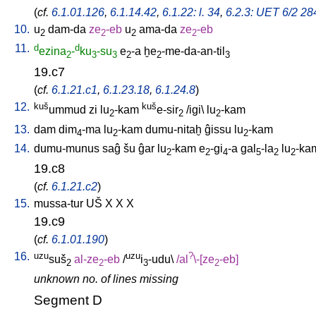
(
cf.
6.1.01.126
,
6.1.14.42
,
6.1.22: l. 34
,
6.2.3: UET 6/2 28
10.
u
dam-da
ze
-eb
u
ama-da
ze
-eb
2
2
2
2
11.
d
d
ezina
-
ku
-su
e
-a
ḫe
-me-da-an-til
2
3
3
2
2
3
19.c7
(
cf.
6.1.21.c1
,
6.1.23.18
,
6.1.24.8
)
12.
kuš
kuš
ummud
zi
lu
-kam
e-sir
/
igi
\
lu
-kam
2
2
2
13.
dam
dim
-ma
lu
-kam
dumu-nitaḫ
ĝissu
lu
-kam
4
2
2
14.
dumu-munus
saĝ
šu
ĝar
lu
-kam
e
-gi
-a
gal
-la
lu
-ka
2
2
4
5
2
2
19.c8
(
cf.
6.1.21.c2
)
15.
mussa-tur
UŠ
X
X
X
19.c9
(
cf.
6.1.01.190
)
16.
uzu
uzu
?
suš
al-ze
-eb
/
i
-udu
\
/
al
\-[ze
-eb
]
2
2
3
2
unknown no. of lines missing
Segment D