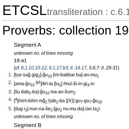
ETCSL
transliteration : c.6.
Proverbs: collection 19
Segment A
unknown no. of lines missing
19.a1
(
cf.
6.1.10.10-12
,
6.1.17.b3: ll. 14-17
, 5.6.7: ll. 29-31
)
1.
[
ḫur-saĝ
gig
]-ĝu
[
im-babbar
ba]-an-mu
2
10
2
2.
ĝiš
[
ama-ĝu
]/tir\-ta
[
lu
] /
mu\-ši-in-gi
-in
10
2
4
3.
[
šu
dab
-ba]-ĝu
ma-an-šum
5
10
2
4.
d
[
]/nin\-kilim
niĝ
ḫab
-ba
[
(X)
]
gu
-gu
-ĝu
2
2
7
7
10
5.
[
dug
i
]-nun-na-še
[
gu
nu-mu-da]-/an-la
\
3
3
2
2
unknown no. of lines missing
Segment B