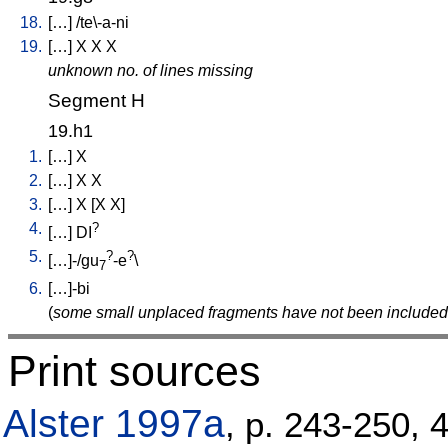
18.
[
…
] /
te\-a-ni
19.
[
…
]
X
X
X
unknown no. of lines missing
Segment H
19.h1
1.
[
…
]
X
2.
[
…
]
X
X
3.
[
…
]
X
[
X
X
]
4.
?
[
…
]
DI
5.
?
?
[
…]-/gu
-e
\
7
6.
[
…]-bi
(
some small unplaced fragments have not been included;
Print sources
Alster 1997a
, p. 243-250, 