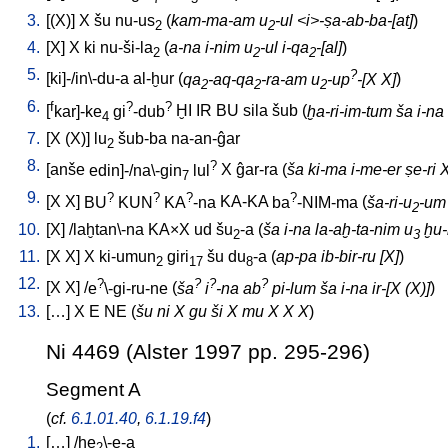
3.
[
(X)
]
X
šu
nu-us
(
kam-ma-am u
-ul <i>-ṣa-ab-ba-[at]
)
2
2
4.
[
X
]
X
ki
nu-ši-la
(
a-na i-nim u
-ul i-qa
-[al]
)
2
2
2
5.
?
[
ki]-/in\-du-a
al-ḫur
(
qa
-aq-qa
-ra-am u
-up
-[X X]
)
2
2
2
6.
f
?
?
[
kar]-ke
gi
-dub
ḪI
IR
BU
sila
šub
(
ḫa-ri-im-tum ša i-na
4
7.
[
X
(X)
]
lu
šub-ba
na-an-ĝar
2
8.
?
[
anše
edin]-/na\-gin
lul
X
ĝar-ra
(
ša ki-ma i-me-er ṣe-ri X
7
9.
?
?
?
?
[
X
X
]
BU
KUN
KA
-na
KA-KA
ba
-NIM-ma
(
ša-ri-u
-um 
2
10.
[
X
] /
laḫtan\-na
KA×X
ud
šu
-a
(
ša i-na la-aḫ-ta-nim u
ḫu-b
2
3
11.
[
X
X
]
X
ki-umun
giri
šu
du
-a
(
ap-pa ib-bir-ru [X]
)
2
17
8
12.
?
?
?
?
[
X
X
] /
e
\-gi-ru-ne
(
ša
i
-na ab
pi-lum ša i-na ir-[X (X)]
)
13.
[
…
]
X
E
NE
(
šu ni X gu ši X mu X X X
)
Ni 4469 (Alster 1997 pp. 295-296)
Segment A
(
cf.
6.1.01.40
,
6.1.19.f4
)
1.
[
…
] /
ḫe
\-e-a