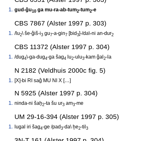
1.
gud-ĝu
ga
mu-ra-ab-tum
-tum
-e
10
2
2
CBS 7867 (Alster 1997 p. 303)
1.
/
lu
\
še-ĝiš-i
gu
-a-gin
[
bid
]-/da\-ni
an-dur
2
3
7
7
3
2
CBS 11372 (Alster 1997 p. 304)
1.
/
dug
\-ga-dug
-ga
šag
lu
-ulu
-kam
ĝal
-la
4
4
4
2
3
2
N 2182 (Veldhuis 2000c fig. 5)
1.
[
X]-bi
RI
saĝ
MU
NI
X
[
…
]
N 5925 (Alster 1997 p. 304)
1.
ninda-ni
šaḫ
-ta
šu
ur
am
-me
2
3
3
UM 29-16-394 (Alster 1997 p. 305)
1.
lugal
iri
šag
-ge
/
pad
-da
\
ḫe
-til
4
3
2
3
3N-T 161 (Alster 1997 p. 304)