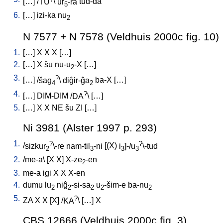
[
…
] /
TU
\
ur
-ra
tud-da
5
6.
[
…
]
izi-ka
nu
2
N 7577 + N 7578 (Veldhuis 2000c fig. 10)
1.
[
…
]
X
X
X
[
…
]
2.
[
…
]
X
šu
nu-u
-X
[
…
]
2
3.
?
[
…
] /
šag
\
diĝir-ĝa
ba-X
[
…
]
4
2
4.
?
[
…
]
DIM-DIM
/
DA
\ [
…
]
5.
[
…
]
X
X
NE
šu
ZI
[
…
]
Ni 3981 (Alster 1997 p. 293)
1.
?
?
/
sizkur
\-re
nam-til
-ni
[
(X)
i
]-/u
\-tud
2
3
3
3
2.
/
me-a
\ [
X
X
]
X-ze
-en
2
3.
me-a
igi
X
X
X-en
4.
dumu
lu
niĝ
-si-sa
u
-šim-e
ba-nu
2
2
2
2
2
5.
?
ZA
X
X
[
X
] /
KA
\ [
…
]
X
CBS 12666 (Veldhuis 2000c fig. 3)