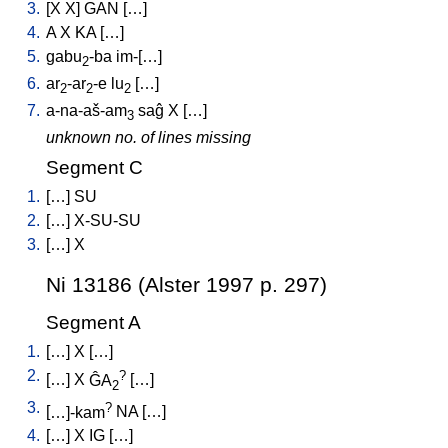
3.
[
X
X
]
GAN
[
…
]
4.
A
X
KA
[
…
]
5.
gabu
-ba
im-[…
]
2
6.
ar
-ar
-e
lu
[
…
]
2
2
2
7.
a-na-aš-am
saĝ
X
[
…
]
3
unknown no. of lines missing
Segment C
1.
[
…
]
SU
2.
[
…
]
X-SU-SU
3.
[
…
]
X
Ni 13186 (Alster 1997 p. 297)
Segment A
1.
[
…
]
X
[
…
]
2.
?
[
…
]
X
ĜA
[
…
]
2
3.
?
[
…]-kam
NA
[
…
]
4.
[
…
]
X
IG
[
…
]