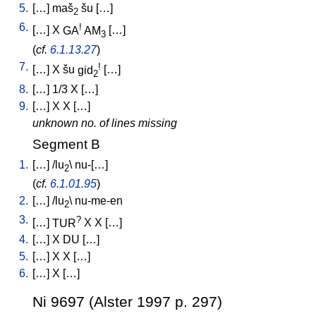
5.
[
…
]
maš
šu
[
…
]
2
6.
!
[
…
]
X
GA
AM
[
…
]
3
(
cf.
6.1.13.27
)
7.
!
[
…
]
X
šu
gid
[
…
]
2
8.
[
…
]
1/3
X
[
…
]
9.
[
…
]
X
X
[
…
]
unknown no. of lines missing
Segment B
1.
[
…
] /
lu
\
nu-[…
]
2
(
cf.
6.1.01.95
)
2.
[
…
] /
lu
\
nu-me-en
2
3.
?
[
…
]
TUR
X
X
[
…
]
4.
[
…
]
X
DU
[
…
]
5.
[
…
]
X
X
[
…
]
6.
[
…
]
X
[
…
]
Ni 9697 (Alster 1997 p. 297)