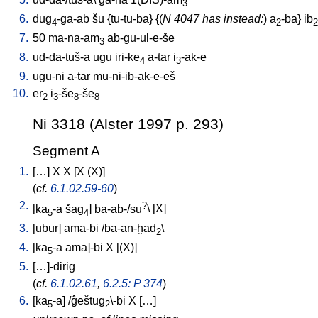
3
6.
dug
-ga-ab
šu
{
tu-tu-ba
} {(
N 4047 has instead:
)
a
-ba
}
ib
4
2
2
7.
50
ma-na-am
ab-gu-ul-e-še
3
8.
ud-da-tuš-a
ugu
iri-ke
a-tar
i
-ak-e
4
3
9.
ugu-ni
a-tar
mu-ni-ib-ak-e-eš
10.
er
i
-še
-še
2
3
8
8
Ni 3318 (Alster 1997 p. 293)
Segment A
1.
[
…
]
X
X
[
X
(X)
]
(
cf.
6.1.02.59-60
)
2.
?
[
ka
-a
šag
]
ba-ab-/su
\ [
X
]
5
4
3.
[
ubur
]
ama-bi
/
ba-an-ḫad
\
2
4.
[
ka
-a
ama]-bi
X
[
(X)
]
5
5.
[
…]-dirig
(
cf.
6.1.02.61
,
6.2.5: P 374
)
6.
[
ka
-a
] /
ĝeštug
\-bi
X
[
…
]
5
2