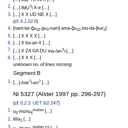
2.
?
[
…
] /
MU
\
X-e
[
…
]
3.
[
…
]
X
X
UD
NE
X
[
…
]
(
cf.
6.1.02.6
)
4.
[
nam-tar-ĝu
gu
-nam
]
ama-ĝu
mu-da-[kur
]
10
3
10
2
5.
[
…
]
X
X
X
X
[
…
]
6.
[
…
]
X
ba-an-X
[
…
]
7.
?
[
…
]
X
ZA
GA
DU
ma-/an
\-[…
]
8.
[
…
]
X
X
X
[
…
]
unknown no. of lines missing
Segment B
1.
?
?
[
…]-/me
\-en
[
…
]
Ni 5327 (Alster 1997 pp. 296-297)
(
cf.
6.2.3: UET 6/2 247
)
1.
mušen
u
-munu
[
…
]
5
4
2.
tilla
[
…
]
2
3.
mušen