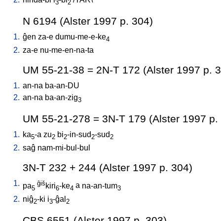
3
2
N 6194 (Alster 1997 p. 304)
1.
ĝen
za-e
dumu-me-e-ke
4
2.
za-e
nu-me-en-na-ta
UM 55-21-38 = 2N-T 172 (Alster 1997 p. 
1.
an-na
ba-an-DU
2.
an-na
ba-an-zig
3
UM 55-21-278 = 3N-T 179 (Alster 1997 p.
1.
ka
-a
zu
bi
-in-sud
-sud
5
2
2
2
2
2.
saĝ
nam-mi-bul-bul
3N-T 232 + 244 (Alster 1997 p. 304)
1.
ĝiš
pa
kiri
-ke
a
na-an-tum
5
6
4
3
2.
niĝ
-ki
i
-ĝal
2
3
2
CBS 6551 (Alster 1997 p. 303)