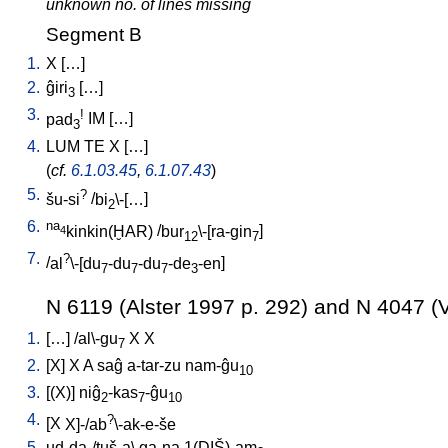
unknown no. of lines missing
Segment B
1.
X
[
…
]
2.
ĝiri
[
…
]
3
3.
!
pad
IM
[
…
]
3
4.
LUM
TE
X
[
…
]
(
cf.
6.1.03.45
,
6.1.07.43
)
5.
?
šu-si
/
bi
\-[…
]
2
6.
na
kinkin(ḪAR)
/
bur
\-[ra-gin
]
4
12
7
7.
?
/
al
\-[du
-du
-du
-de
-en
]
7
7
7
3
N 6119 (Alster 1997 p. 292) and N 4047 (V
1.
[
…
] /
al\-gu
X
X
7
2.
[
X
]
X
A
saĝ
a-tar-zu
nam-ĝu
10
3.
[
(X)
]
niĝ
-kas
-ĝu
2
7
10
4.
?
[
X
X]-/ab
\-ak-e-še
5.
ud-da-/tuš-a
\
ga-na
1(DIŠ)-am