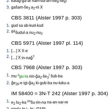
2.
kalag-ga-ar
nam-ba-an-/še
-še
\
8
8
3.
gašam-še
a
-ni
X
3
2
CBS 3811 (Alster 1997 p. 303)
1.
gud
sa
ab-kud-kud
2.
ĝiš
šudul-a
nu
-nu
2
2
CBS 5971 (Alster 1997 pl. 114)
1.
[
…
]
X
X-e
2.
?
[
…
]
X
in-naĝ
CBS 7968 (Alster 1997 p. 303)
1.
d
!
mu
gu-la
nin-ĝa
-še
šub-ba
2
3
2.
ĝe
-e
igi-ĝa
ki-gub-ba
nu-tuku-a
26
2
IM 58400 = 3N-T 242 (Alster 1997 p. 304)
1.
im
e
lu
-ka
šu-rin-na
na-an-sar-re
2
2
2.
ninda-bi
i
-bi
/
TAR
\