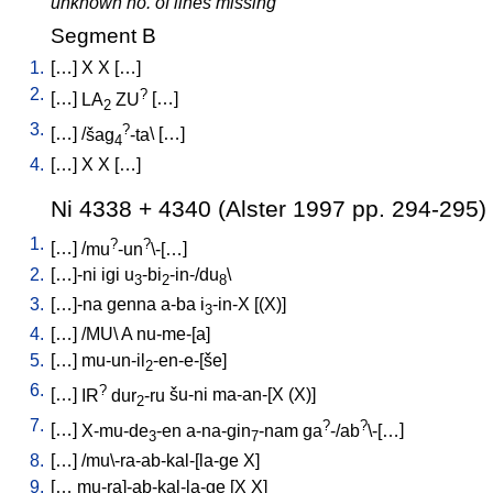
unknown no. of lines missing
Segment B
1.
[
…
]
X
X
[
…
]
2.
?
[
…
]
LA
ZU
[
…
]
2
3.
?
[
…
] /
šag
-ta
\ [
…
]
4
4.
[
…
]
X
X
[
…
]
Ni 4338 + 4340 (Alster 1997 pp. 294-295)
1.
?
?
[
…
] /
mu
-un
\-[…
]
2.
[
…]-ni
igi
u
-bi
-in-/du
\
3
2
8
3.
[
…]-na
genna
a-ba
i
-in-X
[
(X)
]
3
4.
[
…
] /
MU
\
A
nu-me-[a
]
5.
[
…
]
mu-un-il
-en-e-[še
]
2
6.
?
[
…
]
IR
dur
-ru
šu-ni
ma-an-[X
(X)
]
2
7.
?
?
[
…
]
X-mu-de
-en
a-na-gin
-nam
ga
-/ab
\-[…
]
3
7
8.
[
…
] /
mu\-ra-ab-kal-[la-ge
X
]
9.
[
…
mu-ra]-ab-kal-la-ge
[
X
X
]