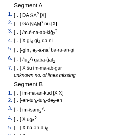
Segment A
1.
?
[
…
]
DA
SA
[
X
]
2.
?
[
…
]
GA
NAM
nu-[X
]
3.
?
[
…
] /
mu\-na-ab-kiĝ
2
4.
[
…
]
X
gi
-gi
-da-ni
4
4
5.
!
[
…]-gin
e
-a-na
ba-ra-an-gi
7
2
6.
?
[
…
] /
lu
\
gaba-ĝal
2
2
7.
[
…
]
X
šu
im-ma-ab-gur
unknown no. of lines missing
Segment B
1.
[
…
]
im-ma-an-kud
[
X
X
]
2.
[
…]-an-tur
-tur
-de
-en
5
5
3
3.
?
[
…
]
im-/sam
\
2
4.
?
[
…
]
X
ug
5
5.
[
…
]
X
ba-an-du
8