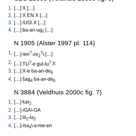
1.
[
…
]
X
[
…
]
2.
[
…
]
X
EN
X
[
…
]
3.
[
…
] /
UG
\
X
[
…
]
4.
[
…
]
ba-an-ug
[
…
]
5
N 1905 (Alster 1997 pl. 114)
1.
?
?
[
…]-/en
-ze
\-[…
]
2
2.
?
?
[
…
]
TU
-e
gul-lu
X
3.
[
…
]
X-e
ba-an-de
6
4.
[
…
]
šag
ba-an-de
4
6
N 3884 (Veldhuis 2000c fig. 7)
1.
[
…
]
kar
2
2.
[
…]-/GA\-GA
3.
[
…
]
lil
-la
2
2
4.
[
…]-/sa
\-a-me-en
4