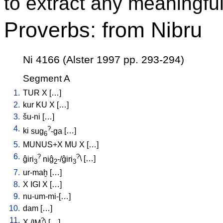
to extract any meaningful
Proverbs: from Nibru
Ni 4166 (Alster 1997 pp. 293-294)
Segment A
1.
TUR
X
[
…
]
2.
kur
KU
X
[
…
]
3.
šu-ni
[
…
]
4.
?
ki
sug
-ga
[
…
]
6
5.
MUNUS+X
MU
X
[
…
]
6.
?
?
ĝiri
niĝ
-/ĝiri
\ [
…
]
3
2
3
7.
ur-maḫ
[
…
]
8.
X
IGI
X
[
…
]
9.
nu-um-mi-[…
]
10.
dam
[
…
]
11.
?
X
/
IM
\ [
…
]