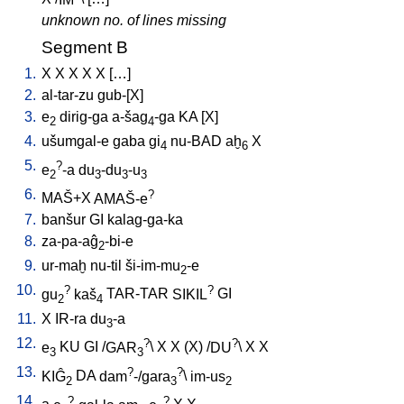
unknown no. of lines missing
Segment B
1.
X
X
X
X
X
[
…
]
2.
al-tar-zu
gub-[X
]
3.
e
dirig-ga
a-šag
-ga
KA
[
X
]
2
4
4.
ušumgal-e
gaba
gi
nu-BAD
aḫ
X
4
6
5.
?
e
-a
du
-du
-u
2
3
3
3
6.
?
MAŠ+X
AMAŠ-e
7.
banšur
GI
kalag-ga-ka
8.
za-pa-aĝ
-bi-e
2
9.
ur-maḫ
nu-til
ši-im-mu
-e
2
10.
?
?
gu
kaš
TAR-TAR
SIKIL
GI
2
4
11.
X
IR-ra
du
-a
3
12.
?
?
e
KU
GI
/
GAR
\
X
X
(X)
/
DU
\
X
X
3
3
13.
?
?
KIĜ
DA
dam
-/gara
\
im-us
2
3
2
14.
?
?