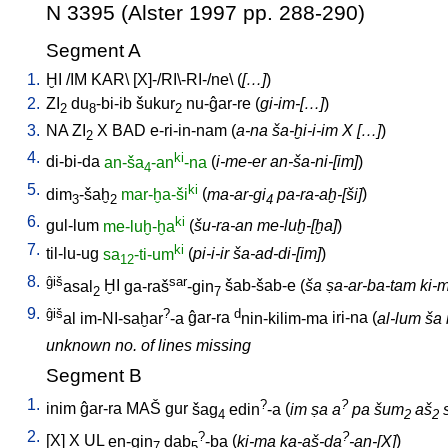
N 3395 (Alster 1997 pp. 288-290)
Segment A
1.
ḪI
/
IM
KAR
\ [
X]-/RI\-RI-/ne
\ (
[…]
)
2.
ZI
du
-bi-ib
šukur
nu-ĝar-re
(
gi-im-[…]
)
2
8
2
3.
NA
ZI
X
BAD
e-ri-in-nam
(
a-na ša-ḫi-i-im X […]
)
2
4.
ki
di-bi-da
an-ša
-an
-na
(
i-me-er an-ša-ni-[im]
)
4
5.
ki
dim
-šaḫ
mar-ḫa-ši
(
ma-ar-gi
pa-ra-aḫ-[ši]
)
3
2
4
6.
ki
gul-lum
me-luḫ-ḫa
(
šu-ra-an me-luḫ-[ḫa]
)
7.
ki
til-lu-ug
sa
-ti-um
(
pi-i-ir ša-ad-di-[im]
)
12
8.
ĝiš
sar
asal
ḪI
ga-raš
-gin
šab-šab-e
(
ša ṣa-ar-ba-tam ki-ma
2
7
9.
ĝiš
?
d
al
im-NI-saḫar
-a
ĝar-ra
nin-kilim-ma
iri-na
(
al-lum ša 
unknown no. of lines missing
Segment B
1.
?
?
inim
ĝar-ra
MAŠ
gur
šag
edin
-a
(
im ṣa a
pa šum
aš
4
2
2
2.
?
?
[
X
]
X
UL
en-gin
dab
-ba
(
ki-ma ka-aš-da
-an-[X]
)
7
5