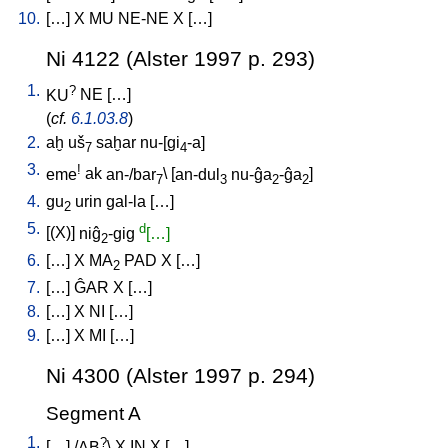
10.
[
…
]
X
MU
NE-NE
X
[
…
]
Ni 4122 (Alster 1997 p. 293)
1.
?
KU
NE
[
…
]
(
cf.
6.1.03.8
)
2.
aḫ
uš
saḫar
nu-[gi
-a
]
7
4
3.
!
eme
ak
an-/bar
\ [
an-dul
nu-ĝa
-ĝa
]
7
3
2
2
4.
gu
urin
gal-la
[
…
]
2
5.
d
[
(X)
]
niĝ
-gig
[…]
2
6.
[
…
]
X
MA
PAD
X
[
…
]
2
7.
[
…
]
ĜAR
X
[
…
]
8.
[
…
]
X
NI
[
…
]
9.
[
…
]
X
MI
[
…
]
Ni 4300 (Alster 1997 p. 294)
Segment A
1.
?
[
…
] /
AB
\
X
IN
X
[
…
]