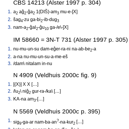
CBS 14213 (Alster 1997 p. 304)
1.
a
aĝ
-ĝa
1(DIŠ)-am
mu-e-[X
]
2
2
2
3
2.
šag
-zu
ga-bi
-ib-dug
4
2
3
3.
nam-a
-ĝal
-ĝu
ga-/e\-[X
]
2
2
10
IM 58660 = 3N-T 731 (Alster 1997 p. 305)
1.
nu-mu-un-su
dam-eĝer-ra-ni
na-ab-be
-a
2
2.
a-na
nu-mu-un-su-a-me-eš
3.
/
dam
\
nitalam
in-nu
N 4909 (Veldhuis 2000c fig. 9)
1.
[
(X)
]
X
X
[
…
]
2.
/
lu
\
niĝ
gur-ra-/ka
\ [
…
]
2
2
3.
KA-na
am
-[…
]
3
N 5569 (Veldhuis 2000c p. 395)
1.
?
sig
-ga-ar
nam-ba-an
-na-kur
[
…
]
9
2