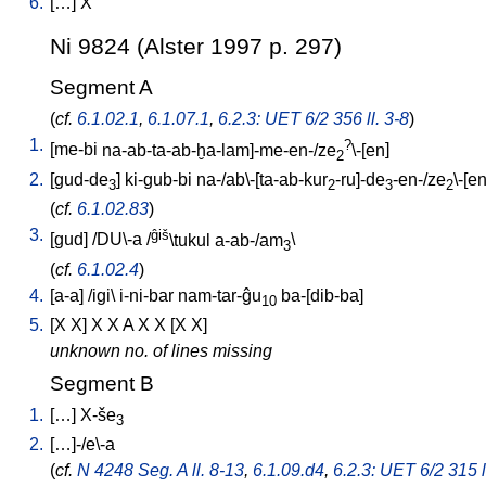
6.
[
…
]
X
Ni 9824 (Alster 1997 p. 297)
Segment A
(
cf.
6.1.02.1
,
6.1.07.1
,
6.2.3: UET 6/2 356 ll. 3-8
)
1.
?
[
me-bi
na-ab-ta-ab-ḫa-lam]-me-en-/ze
\-[en
]
2
2.
[
gud-de
]
ki-gub-bi
na-/ab\-[ta-ab-kur
-ru]-de
-en-/ze
\-[e
3
2
3
2
(
cf.
6.1.02.83
)
3.
ĝiš
[
gud
] /
DU\-a
/
\tukul
a-ab-/am
\
3
(
cf.
6.1.02.4
)
4.
[
a-a
] /
igi
\
i-ni-bar
nam-tar-ĝu
ba-[dib-ba
]
10
5.
[
X
X
]
X
X
A
X
X
[
X
X
]
unknown no. of lines missing
Segment B
1.
[
…
]
X-še
3
2.
[
…]-/e\-a
(
cf.
N 4248 Seg. A ll. 8-13
,
6.1.09.d4
,
6.2.3: UET 6/2 315 l