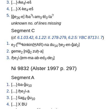
3.
[
…]-/ke
\-eš
4
4.
[
…]-X-ke
-eš
4
5.
?
?
[
ĝe
-e
] /
ba
\-am
-til
-la
26
3
3
unknown no. of lines missing
Segment C
(
cf.
6.1.03.42
,
6.1.22: ll. 278-279
,
6.2.5: YBC 8713 l. 7
)
1.
na
e
-[
kinkin(ḪAR)-na
du
ḫe
-en-ĝal
]
4
2
14
2
2
2.
geme
[
niĝ
zuḫ-a
]
2
2
3.
/
ḫe
\-[em-ma-ab-ed
-de
]
2
3
3
Ni 9832 (Alster 1997 p. 297)
Segment A
1.
[
…]-ba-ĝu
10
2.
[
…
] /
ḫe
\-a
2
3.
[
…
]
šag
-ĝu
4
10
4.
[
…
]
X
BU