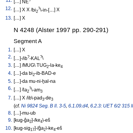
11.
[
…
]
NE
12.
?
[
…
]
X
X
/
bi
\-in-[…
]
X
2
13.
[
…
]
X
N 4248 (Alster 1997 pp. 290-291)
Segment A
1.
[
…
]
X
2.
?
?
[
…]-/ib
-KAL
\
3.
[
…
] /
MUG
\
TUG
-la-ke
2
4
4.
[
…]-da
bi
-ib-BAD-e
2
5.
[
…]-da
mu-ni-ḫal-na
6.
?
[
…
] /
la
\-am
2
3
7.
[
…
]
X
/
ib\-pad
-de
3
3
(
cf.
Ni 9824 Seg. B ll. 3-5
,
6.1.09.d4
,
6.2.3: UET 6/2 315 l
8.
[
…]-mu-ub
9.
[
kug-ĝa
]-/ke
\-eš
2
4
10.
[
kug-sig
]-/ĝa
\-ke
-eš
17
2
4