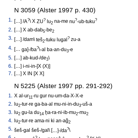
N 3059 (Alster 1997 p. 430)
1.
?
?
?
?
[
…
] /
A
\
X
ZU
lu
na-me
nu
-ub-tuku
2
2.
[
…
]
X
ab-dab
-be
5
2
3.
?
[
…
] /
dam
\
teš
-tuku
lugal
zu-a
2
4.
?
[
…
ga]-/ba
\-al
ba-an-du
-e
3
5.
[
…
]
ab-kud-/de
\
3
6.
[
…
]
i-ni-in-[X
(X)
]
7.
[
…
]
X
IN
[
X
X
]
N 5225 (Alster 1997 pp. 291-292)
1.
X
al-ur
-ru
gur
nu-um-da-X-X-e
11
2.
lu
-tur-re
ga-ba-al
mu-ni-in-du
-uš-a
2
3
3.
lu
gu-la
du
ḫa-ra-ni-ib-mu
-mu
2
14
2
2
4.
lu
-tur-re
ama-ni
ki
an-aĝ
2
2
5.
?
šeš-gal
šeš-/gal
\ [
…]-/da
\
6.
?
?