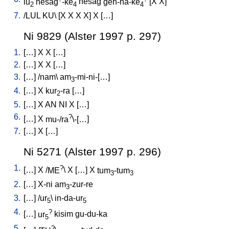
lu
nesaĝ
-ke
nesaĝ
ĝen-na-ke
[
X
X
]
2
4
4
7.
/
LUL
KU
\ [
X
X
X
X
]
X
[
…
]
Ni 9829 (Alster 1997 p. 297)
1.
[
…
]
X
X
[
…
]
2.
[
…
]
X
X
[
…
]
3.
[
…
] /
nam
\
am
-mi-ni-[…
]
3
4.
[
…
]
X
kur
-ra
[
…
]
2
5.
[
…
]
X
AN
NI
X
[
…
]
6.
?
[
…
]
X
mu-/ra
\-[…
]
7.
[
…
]
X
[
…
]
Ni 5271 (Alster 1997 p. 296)
1.
?
[
…
]
X
/
ME
\
X
[
…
]
X
tum
-tum
3
3
2.
[
…
]
X-ni
am
-zur-re
3
3.
[
…
] /
ur
\
in-da-ur
5
5
4.
?
[
…
]
ur
kisim
gu-du-ka
5
5.
?