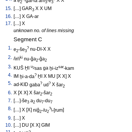
a
e
-gal-la
am
-e
X
X
2
3
3
15.
[
…
]
GAR
X
X
UM
3
16.
[
…
]
X
GA-ar
17.
[
…
]
X
unknown no. of lines missing
Segment C
1.
?
e
-še
nu-DI-X
X
2
3
2.
ki
/
iri\
nu-ĝa
-ĝa
2
2
3.
u
sar
KUŠ
ḪI
sas
ga
ḫi-iz
-kam
2
4.
?
IM
ḫi-a-da
ḪI
X
MU
[
X
X
]
X
5.
?
?
ad-KID
gaba
ud
X
šar
2
6.
X
[
X
X
]
X
šar
-šar
2
2
7.
[
…]-še
a
du
-du
3
2
7
7
8.
?
[
…
]
X
[
X
]
niĝ
-/u
\-[rum
]
2
2
9.
[
…
]
X
10.
[
…
]
DU
[
X
X
]
GIM
?