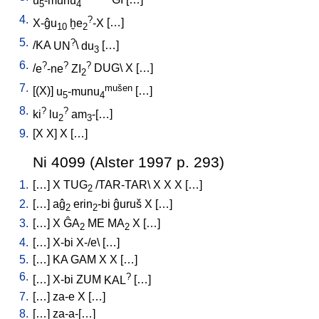
u
-munu
GI
[
…
]
5
4
4.
?
X-ĝu
ḫe
-X
[
…
]
10
2
5.
?
/
KA
UN
\
du
[
…
]
3
6.
?
?
?
/
e
-ne
ZI
DUG
\
X
[
…
]
2
7.
mušen
[
(X)
]
u
-munu
[
…
]
5
4
8.
?
?
ki
lu
am
-[…
]
2
3
9.
[
X
X
]
X
[
…
]
Ni 4099 (Alster 1997 p. 293)
1.
[
…
]
X
TUG
/
TAR-TAR
\
X
X
X
[
…
]
2
2.
[
…
]
aĝ
erin
-bi
ĝuruš
X
[
…
]
2
2
3.
[
…
]
X
ĜA
ME
MA
X
[
…
]
2
2
4.
[
…
]
X-bi
X-/e
\ [
…
]
5.
[
…
]
KA
GAM
X
X
[
…
]
6.
?
[
…
]
X-bi
ZUM
KAL
[
…
]
7.
[
…
]
za-e
X
[
…
]
8.
[
…
]
za-a-[…
]