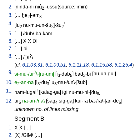
2
2.
[
ninda-ni
niĝ
]-ussu(source: imin)
2
3.
[
…
ḫe
]-am
2
3
4.
!
[
lu
nu-mu-un-šu
]-šu
2
2
2
5.
[
…
] /
dub\-ba-kam
6.
[
…
]
X
X
DI
7.
[
…]-bi
8.
?
[
…
] /
DI
\
(
cf.
6.1.03.31
,
6.1.09.b1
,
6.1.11.18
,
6.1.15.b8
,
6.1.25.4
)
9.
?
si-mu-/ur
\-[ru-um]
[
i
-dab
]
bad
-bi
[
nu-un-gul
]
3
5
3
10.
e
-an-na
[
i
-du
]
u
-mu-/un\-[šub
]
2
3
3
3
11.
!
nam-lugal
[
kalag-ga
]
igi
nu-mu-ni-[du
]
8
12.
ur
na-an-/na\
[
šag
sig-ga
]
kur-ra
ba-/ra\-[an-de
]
5
4
6
unknown no. of lines missing
Segment B
1.
X
X
[
…
]
2.
[
X
] /
GIM
\ [
…
]