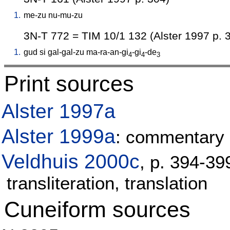
1.
me-zu
nu-mu-zu
3N-T 772 = TIM 10/1 132 (Alster 1997 p. 
1.
gud
si
gal-gal-zu
ma-ra-an-gi
-gi
-de
4
4
3
Print sources
Alster 1997a
Alster 1999a
: commentary 
Veldhuis 2000c
, p. 394-3
transliteration, translation
Cuneiform sources