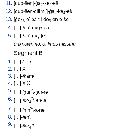
11.
[
dub-šen]-ĝa
-ke
-eš
2
4
12.
[
dub-šen-dilim
]-ĝa
-ke
-eš
2
2
4
13.
[
ĝe
-e
]
ba-til-de
-en-e-še
26
3
14.
[
…]-/na\-dug
-ga
3
15.
[
…]-/an\-gu
-[e
]
7
unknown no. of lines missing
Segment B
1.
[
…
] /
TE
\
2.
[
…
]
X
3.
[
…]-/kam
\
4.
[
…
]
X
X
5.
?
[
…
] /
ḫur
\-ḫur-re
6.
?
[
…]-/ke
\
an-ta
4
7.
?
[
…
] /
nin
\-a-ne
8.
[
…]-/en
\
9.
?
[
…]-/ke
\
4