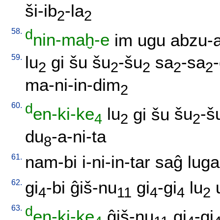
ši-ib
-la
2
2
58.
d
nin-maḫ-e
im
ugu
abzu-
59.
lu
gi
šu
šu
-šu
sa
-sa
2
2
2
2
2
ma-ni-in-dim
2
60.
d
en-ki-ke
lu
gi
šu
šu
-š
4
2
2
du
-a-ni-ta
8
61.
nam-bi
i-ni-in-tar
saĝ
luga
62.
gi
-bi
ĝiš-nu
gi
-gi
lu
4
11
4
4
2
63.
d
en-ki-ke
ĝiš-nu
gi
-gi