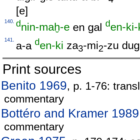
[e
]
140.
d
d
nin-maḫ-e
en
gal
en-ki-
141.
d
a-a
en-ki
za
-mi
-zu
dug
3
2
Print sources
Benito 1969
, p. 1-76: trans
commentary
Bottéro and Kramer 1989
commentary