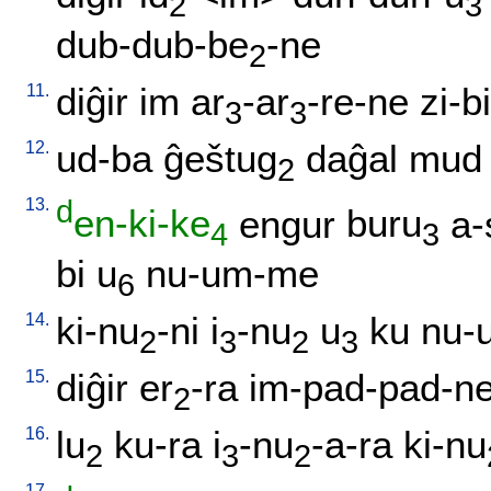
2
3
dub-dub-be
-ne
2
11.
diĝir
im
ar
-ar
-re-ne
zi-bi
3
3
12.
ud-ba
ĝeštug
daĝal
mud
2
13.
d
en-ki-ke
engur
buru
a-
4
3
bi
u
nu-um-me
6
14.
ki-nu
-ni
i
-nu
u
ku
nu-u
2
3
2
3
15.
diĝir
er
-ra
im-pad-pad-n
2
16.
lu
ku-ra
i
-nu
-a-ra
ki-nu
2
3
2
17.