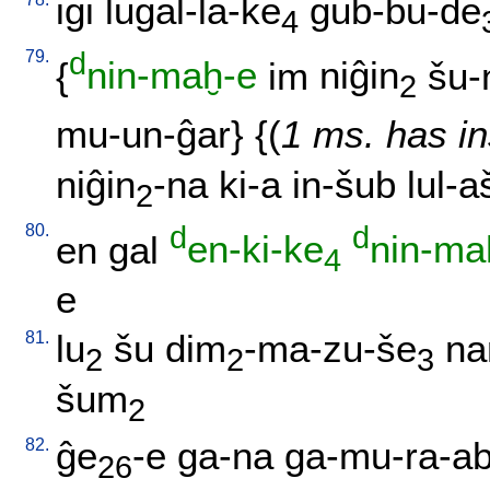
igi
lugal-la-ke
gub-bu-de
4
79.
d
{
nin-maḫ-e
im
niĝin
šu-
2
mu-un-ĝar
} {(
1 ms. has in
niĝin
-na
ki-a
in-šub
lul-a
2
80.
d
d
en
gal
en-ki-ke
nin-ma
4
e
81.
lu
šu
dim
-ma-zu-še
na
2
2
3
šum
2
82.
ĝe
-e
ga-na
ga-mu-ra-a
26