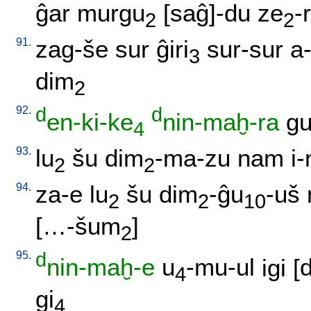
ĝar
murgu
[
saĝ]-du
ze
-
2
2
91.
zag-še
sur
ĝiri
sur-sur
a
3
dim
2
92.
d
d
en-ki-ke
nin-maḫ-ra
g
4
93.
lu
šu
dim
-ma-zu
nam
i-
2
2
94.
za-e
lu
šu
dim
-ĝu
-uš
2
2
10
[…-šum
]
2
95.
d
nin-maḫ-e
u
-mu-ul
igi
[
4
gi
4