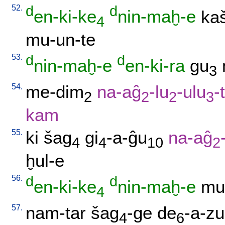
52.
d
d
en-ki-ke
nin-maḫ-e
ka
4
mu-un-te
53.
d
d
nin-maḫ-e
en-ki-ra
gu
3
54.
me-dim
na-aĝ
-lu
-ulu
-
2
2
2
3
kam
55.
ki
šag
gi
-a-ĝu
na-aĝ
4
4
10
2
ḫul-e
56.
d
d
en-ki-ke
nin-maḫ-e
mu-
4
57.
nam-tar
šag
-ge
de
-a-zu
4
6