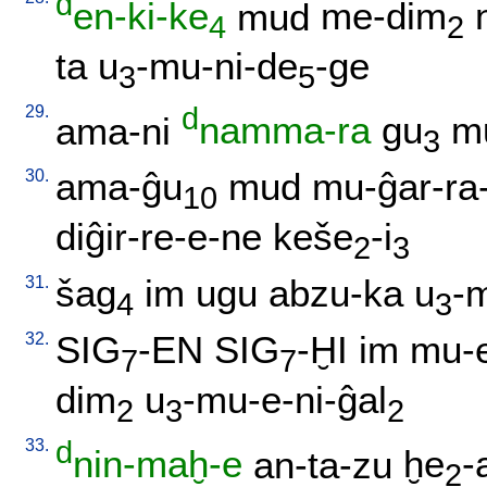
d
en-ki-ke
mud
me-dim
4
2
ta
u
-mu-ni-de
-ge
3
5
29.
d
ama-ni
namma-ra
gu
m
3
30.
ama-ĝu
mud
mu-ĝar-ra
10
diĝir-re-e-ne
keše
-i
2
3
31.
šag
im
ugu
abzu-ka
u
-m
4
3
32.
SIG
-EN
SIG
-ḪI
im
mu-e
7
7
dim
u
-mu-e-ni-ĝal
2
3
2
33.
d
nin-maḫ-e
an-ta-zu
ḫe
-
2