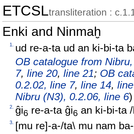
ETCSL
transliteration : c.1.
Enki and Ninmaḫ
1.
ud
re-a-ta
ud
an
ki-bi-ta
b
OB catalogue from Nibru, a
7
,
line 20
,
line 21
;
OB cata
0.2.02, line 7
,
line 14
,
lin
Nibru (N3), 0.2.06, line 6
)
2.
ĝi
re-a-ta
ĝi
an
ki-bi-ta
/
6
6
3.
[
mu
re]-a-/ta
\
mu
nam
ba-