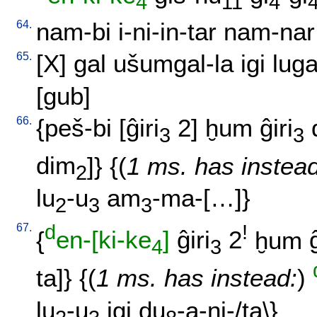
4
11
4
64.
nam-bi
i-ni-in-tar
nam-nar
65.
[
X
]
gal
ušumgal-la
igi
luga
[gub
]
66.
{
peš-bi
[
ĝiri
2
]
ḫum
ĝiri
3
3
dim
]} {(
1 ms. has instead
2
lu
-u
am
-ma-[…
]}
2
3
3
67.
d
!
{
en-[ki-ke
]
ĝiri
2
ḫum
4
3
ta
]} {(
1 ms. has instead:
)
lu
-u
igi
du
-a-ni-/ta
\}