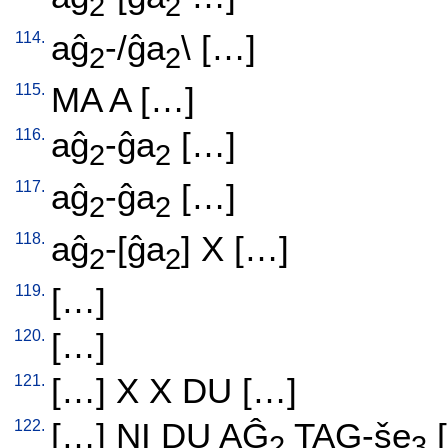
2
2
114.
aĝ
-/ĝa
\ [
…
]
2
2
115.
MA
A
[
…
]
116.
aĝ
-ĝa
[
…
]
2
2
117.
aĝ
-ĝa
[
…
]
2
2
118.
aĝ
-[ĝa
]
X
[
…
]
2
2
119.
[
…
]
120.
[
…
]
121.
[
…
]
X
X
DU
[
…
]
122.
[
…
]
NI
DU
AĜ
TAG-še
[
2
3