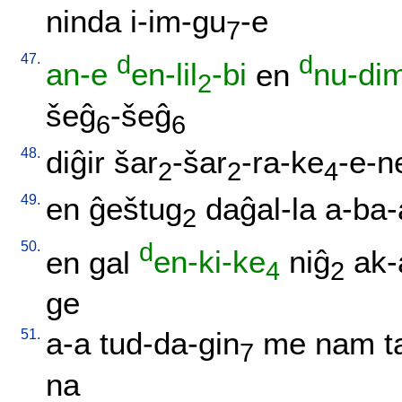
ninda
i-im-gu
-e
7
47.
d
d
an-e
en-lil
-bi
en
nu-di
2
šeĝ
-šeĝ
6
6
48.
diĝir
šar
-šar
-ra-ke
-e-n
2
2
4
49.
en
ĝeštug
daĝal-la
a-ba-
2
50.
d
en
gal
en-ki-ke
niĝ
ak-
4
2
ge
51.
a-a
tud-da-gin
me
nam
t
7
na