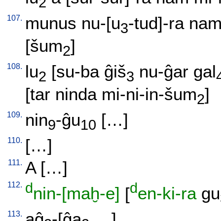
2
107.
munus
nu-[u
-tud]-ra
na
3
[šum
]
2
108.
lu
[
su-ba
ĝiš
nu-ĝar
gal
2
3
[tar
ninda
mi-ni-in-šum
]
2
109.
nin
-ĝu
[
…
]
9
10
110.
[
…
]
111.
A
[
…
]
112.
d
d
nin-[maḫ-e]
[
en-ki-ra
gu
113.
aĝ
-[ĝa
…
]