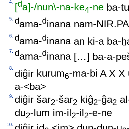
4.
d
[
a]-/nun\-na-ke
-ne
ba-t
4
5.
d
d
ama-
inana
nam-NIR.PA
6.
d
d
ama-
inana
an
ki-a
ba-ḫa
7.
d
d
ama-
inana
[
…
]
ba-a-pe
8.
diĝir
kurum
-ma-bi
A
X
X
6
a-<ba
>
9.
diĝir
šar
-šar
kiĝ
-ĝa
al
2
2
2
2
du
-lum
im-il
-il
-e-ne
2
2
2
10.
diĝir
id
<
im
>
dun-dun-u