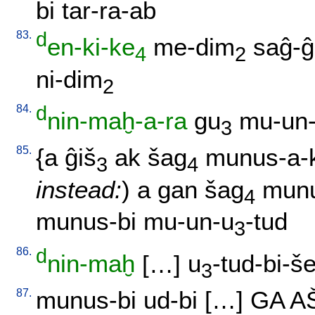
bi
tar-ra-ab
83.
d
en-ki-ke
me-dim
saĝ-
4
2
ni-dim
2
84.
d
nin-maḫ-a-ra
gu
mu-un-
3
85.
{
a
ĝiš
ak
šag
munus-a-
3
4
instead:
)
a
gan
šag
munu
4
munus-bi
mu-un-u
-tud
3
86.
d
nin-maḫ
[
…
]
u
-tud-bi-š
3
87.
munus-bi
ud-bi
[
…
]
GA
A