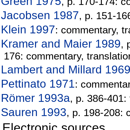
Green 1975
, p. 170-174: 
Jacobsen 1987
, p. 151-16
Klein 1997
: commentary, tr
Kramer and Maier 1989
, 
176: commentary, translatio
Lambert and Millard 196
Pettinato 1971
: commenta
Römer 1993a
, p. 386-401:
Sauren 1993
, p. 198-208: 
Electronic sources