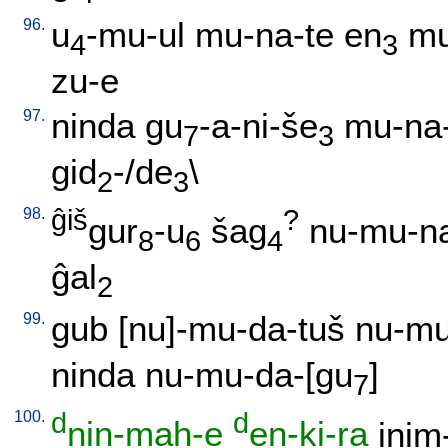
96.
u
-mu-ul
mu-na-te
en
mu
4
3
zu-e
97.
ninda
gu
-a-ni-še
mu-na
7
3
gid
-/de
\
2
3
98.
ĝiš
?
gur
-u
šag
nu-mu-n
8
6
4
ĝal
2
99.
gub
[
nu]-mu-da-tuš
nu-mu
ninda
nu-mu-da-[gu
]
7
100.
d
d
nin-maḫ-e
en-ki-ra
ini