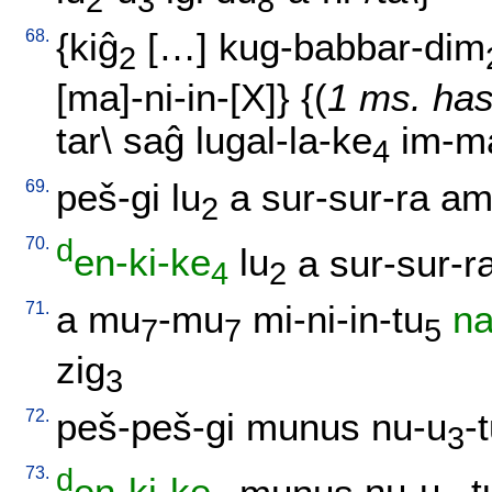
2
3
8
68.
{
kiĝ
[
…
]
kug-babbar-dim
2
[ma]-ni-in-[X
]} {(
1 ms. has
tar
\
saĝ
lugal-la-ke
im-ma
4
69.
peš-gi
lu
a
sur-sur-ra
a
2
70.
d
en-ki-ke
lu
a
sur-sur-r
4
2
71.
a
mu
-mu
mi-ni-in-tu
na
7
7
5
zig
3
72.
peš-peš-gi
munus
nu-u
-
3
73.
d