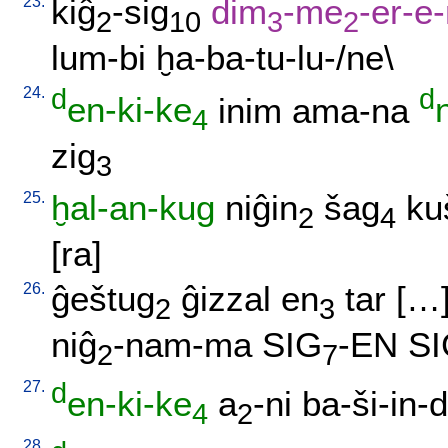
23.
kiĝ
-sig
dim
-me
-er-e
2
10
3
2
lum-bi
ḫa-ba-tu-lu-/ne
\
24.
d
d
en-ki-ke
inim
ama-na
4
zig
3
25.
ḫal-an-kug
niĝin
šag
ku
2
4
[ra
]
26.
ĝeštug
ĝizzal
en
tar
[
…
2
3
niĝ
-nam-ma
SIG
-EN
SI
2
7
27.
d
en-ki-ke
a
-ni
ba-ši-in-
4
2
28.