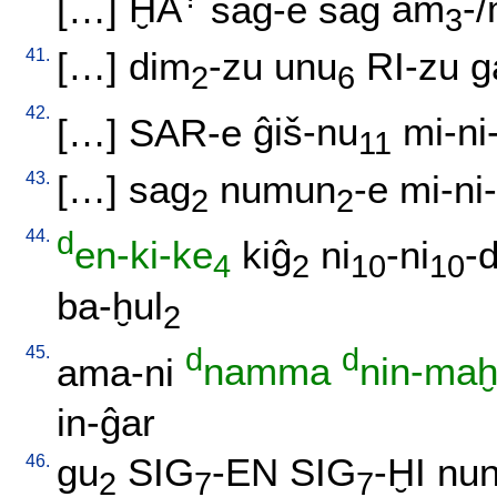
[
…
]
ḪA
saĝ-e
saĝ
am
-
3
41.
[
…
]
dim
-zu
unu
RI-zu
g
2
6
42.
[
…
]
SAR-e
ĝiš-nu
mi-ni-
11
43.
[
…
]
sag
numun
-e
mi-ni-
2
2
44.
d
en-ki-ke
kiĝ
ni
-ni
-
4
2
10
10
ba-ḫul
2
45.
d
d
ama-ni
namma
nin-maḫ
in-ĝar
46.
gu
SIG
-EN
SIG
-ḪI
nun
2
7
7