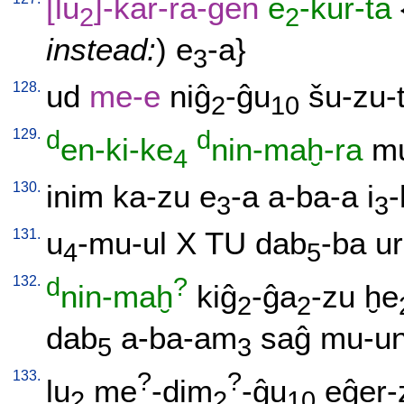
[
lu
]-kar-ra-ĝen
e
-kur-ta
2
2
instead:
)
e
-a
}
3
128.
ud
me-e
niĝ
-ĝu
šu-zu-
2
10
129.
d
d
en-ki-ke
nin-maḫ-ra
mu
4
130.
inim
ka-zu
e
-a
a-ba-a
i
-
3
3
131.
u
-mu-ul
X
TU
dab
-ba
ur
4
5
132.
d
?
nin-maḫ
kiĝ
-ĝa
-zu
ḫe
2
2
dab
a-ba-am
saĝ
mu-un
5
3
133.
?
?
lu
me
-dim
-ĝu
eĝer-
2
2
10