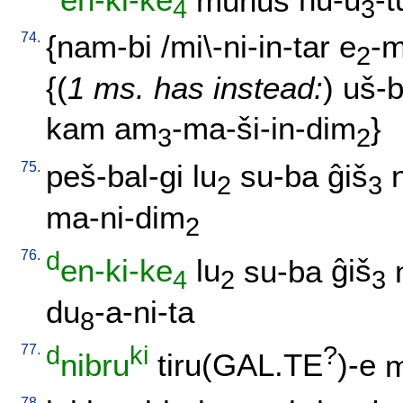
en-ki-ke
munus
nu-u
-t
4
3
74.
{
nam-bi
/
mi\-ni-in-tar
e
-m
2
{(
1 ms. has instead:
)
uš-b
kam
am
-ma-ši-in-dim
}
3
2
75.
peš-bal-gi
lu
su-ba
ĝiš
2
3
ma-ni-dim
2
76.
d
en-ki-ke
lu
su-ba
ĝiš
4
2
3
du
-a-ni-ta
8
77.
d
ki
?
nibru
tiru(GAL.TE
)-e
m
78.