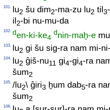
101.
lu
šu
dim
-ma-zu
lu
til
2
2
2
3
il
-bi
nu-mu-da
2
102.
d
d
en-ki-ke
nin-maḫ-e
mu-
4
103.
lu
gi
šu
sig-ra
nam
mi-ni
2
104.
lu
ĝiš-nu
gi
-gi
-ra
na
2
11
4
4
šum
2
105.
/
lu
\
ĝiri
ḫum
dab
-ra
na
2
3
5
šum
2
106.
lu
a
[
sur-sur]-ra
nam
mi-