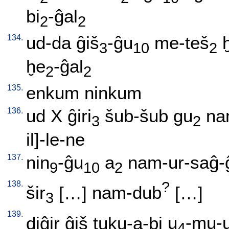
bi
-ĝal
2
2
134.
ud-da
ĝiš
-ĝu
me-teš
3
10
2
ḫe
-ĝal
2
2
135.
enkum
ninkum
136.
ud
X
ĝiri
šub-šub
gu
na
3
2
il]-le-ne
137.
nin
-ĝu
a
nam-ur-saĝ-
9
10
2
138.
?
šir
[
…
]
nam-dub
[
…
]
3
139.
diĝir
ĝiš
tuku-a-bi
u
-mu-u
4