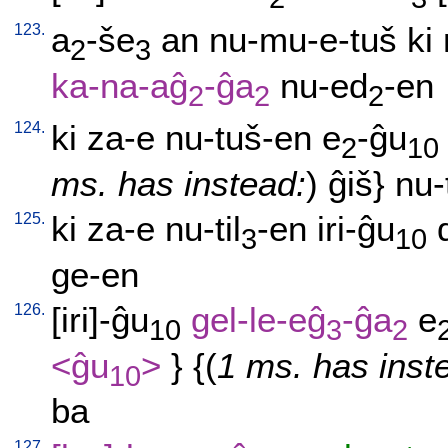
123.
a
-še
an
nu-mu-e-tuš
ki
2
3
ka-na-aĝ
-ĝa
nu-ed
-en
2
2
2
124.
ki
za-e
nu-tuš-en
e
-ĝu
2
10
ms. has instead:
)
ĝiš
}
nu-
125.
ki
za-e
nu-til
-en
iri-ĝu
3
10
ge-en
126.
[
iri]-ĝu
gel-le-eĝ
-ĝa
e
10
3
2
<ĝu
>
} {(
1 ms. has inst
10
ba
127.