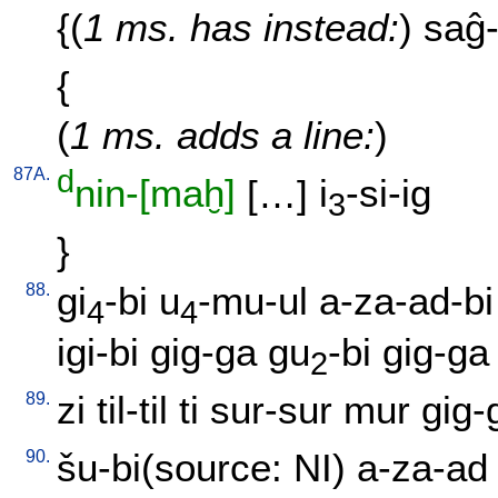
{(
1 ms. has instead:
)
saĝ-
{
(
1 ms. adds a line:
)
87A.
d
nin-[maḫ]
[
…
]
i
-si-ig
3
}
88.
gi
-bi
u
-mu-ul
a-za-ad-bi
4
4
igi-bi
gig-ga
gu
-bi
gig-ga
2
89.
zi
til-til
ti
sur-sur
mur
gig-
90.
šu-bi(source: NI)
a-za-ad