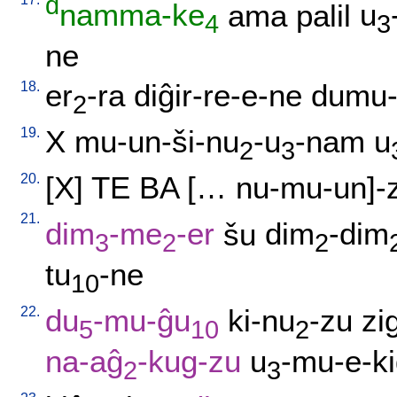
d
namma-ke
ama
palil
u
4
3
ne
18.
er
-ra
diĝir-re-e-ne
dumu-n
2
19.
X
mu-un-ši-nu
-u
-nam
u
2
3
20.
[
X
]
TE
BA
[
…
nu-mu-un]-z
21.
dim
-me
-er
šu
dim
-dim
3
2
2
tu
-ne
10
22.
du
-mu-ĝu
ki-nu
-zu
zi
5
10
2
na-aĝ
-kug-zu
u
-mu-e-k
2
3