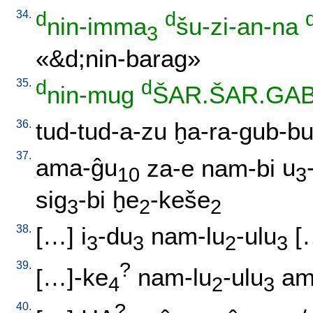
34.
d
d
nin-imma
šu-zi-an-na
3
«&d;nin-barag»
35.
d
d
nin-mug
ŠAR.ŠAR.GA
36.
tud-tud-a-zu
ḫa-ra-gub-b
37.
ama-ĝu
za-e
nam-bi
u
10
3
sig
-bi
ḫe
-keše
3
2
2
38.
[
…
]
i
-du
nam-lu
-ulu
[
3
3
2
3
39.
?
[
…]-ke
nam-lu
-ulu
a
4
2
3
40.
?