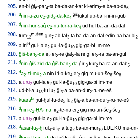
205.
en-bi
ĝi
-par
-ta
ba-da-an-kar
ki-erim
-e
ba-ab-de
6
4
2
6
206.
d
ĝiš
nin-a-zu
e
-gid
-da-ke
tukul
ub-ba
i-ni-in-gub
2
2
4
207.
d
nin-ḫur-saĝ
e
-nu-tur-ra-ke
ud
ḫul
ba-an-da-dal
2
4
208.
mušen
tum
-gin
ab-lal
-ta
ba-da-an-dal
edin-na
bar
bi
12
7
3
2
209.
ki
a
iri
gul-la
e
gul-la-ĝu
gig-ga-bi
im-me
2
10
210.
ĝiš-ban
-da
e
er
-re
ĝal
-la
re
gi
er
-ra
ba-an-gul
3
2
2
2
2
211.
d
nin-ĝiš-zid-da
ĝiš-ban
-da
ĝiri
kur
ba-ra-an-dab
3
3
2
5
212.
d
a
-zi-mu
-a
nin
iri-a-ke
er
gig
mu-un-še
-še
2
2
4
2
8
8
213.
a
uru
gul-la
e
gul-la-ĝu
gig-ga-bi
im-me
2
2
10
214.
ud-bi-a
u
-lu
lu
ĝi
-a
ba-an-dur
-ru-ne-eš
18
2
6
2
215.
ki
kuara
ḫul-ḫul-lu-de
lu
ĝi
-a
ba-an-dur
-ru-ne-eš
3
2
6
2
216.
d
nin-e
-ḪA-ma
ni
-te-na
er
gig
mu-un-še
-še
2
2
2
8
8
217.
a
uru
gul-la
e
gul-la-ĝu
gig-ga-bi
im-me
2
2
10
218.
d
asar-lu
-ḫi
ul
-ul
-la
tug
ba-an-mur
LUL.KU
mu-un
2
4
4
2
10
219.
d
lugal-ban
-da
ki-tuš
ki
aĝ
-ĝa
-ni
ĝiri
kur
ba-ra-an-d