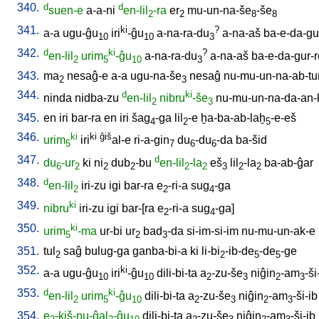
340.
d
d
suen-e
a-a-ni
en-lil
-ra
er
mu-un-na-še
-še
2
2
8
8
341.
ki
?
a-a
ugu-ĝu
iri
-ĝu
a-na-ra-du
a-na-aš
ba-e-da-gu
10
10
3
342.
d
ki
?
en-lil
urim
-ĝu
a-na-ra-du
a-na-aš
ba-e-da-gur-
2
5
10
3
343.
ma
nesaĝ-e
a-a
ugu-na-še
nesaĝ
nu-mu-un-na-ab-t
2
3
344.
d
ki
ninda
nidba-zu
en-lil
nibru
-še
nu-mu-un-na-da-an-
2
3
345.
en
iri
bar-ra
en
iri
šag
-ga
lil
-e
ḫa-ba-ab-laḫ
-e-eš
4
2
5
346.
ki
ki
ĝiš
urim
iri
al-e
ri-a-gin
du
-du
-da
ba-šid
5
7
6
6
347.
d
du
-ur
ki
ni
dub
-bu
en-lil
-la
eš
lil
-la
ba-ab-ĝar
6
2
2
2
2
2
3
2
2
348.
d
en-lil
iri-zu
igi
bar-ra
e
-ri-a
sug
-ga
2
2
4
349.
ki
nibru
iri-zu
igi
bar-[ra
e
-ri-a
sug
-ga
]
2
4
350.
ki
urim
-ma
ur-bi
ur
bad
-da
si-im-si-im
nu-mu-un-ak-e
5
2
3
351.
tul
saĝ
bulug-ga
ganba-bi-a
ki
li-bi
-ib-de
-de
-ge
2
2
5
5
352.
ki
a-a
ugu-ĝu
iri
-ĝu
dili-bi-ta
a
-zu-še
niĝin
-am
-ši
10
10
2
3
2
3
353.
d
ki
en-lil
urim
-ĝu
dili-bi-ta
a
-zu-še
niĝin
-am
-ši-ib
2
5
10
2
3
2
3
354.
e
-kiš-nu-ĝal
-ĝu
dili-bi-ta
a
-zu-še
niĝin
-am
-ši-ib