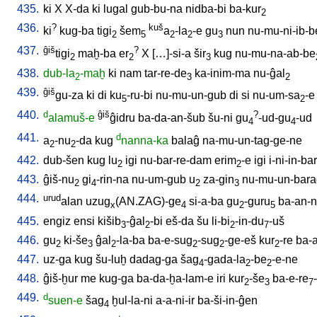
435.
ki
X
X-da
ki
lugal
gub-bu-na
nidba-bi
ba-kur
2
436.
?
kuš
ki
kug-ba
tigi
šem
a
-la
-e
gu
nun
nu-mu-ni-ib-b
2
5
2
2
3
437.
ĝiš
?
tigi
maḫ-ba
er
X
[
…]-si-a
šir
kug
nu-mu-na-ab-be
2
2
3
438.
dub-la
-maḫ
ki
nam
tar-re-de
ka-inim-ma
nu-ĝal
2
3
2
439.
ĝiš
gu-za
ki
di
ku
-ru-bi
nu-mu-un-gub
di
si
nu-um-sa
-e
5
2
440.
d
ĝiš
?
alamuš-e
ĝidru
ba-da-an-šub
šu-ni
gu
-ud-gu
-ud
4
4
441.
d
a
-nu
-da
kug
nanna-ka
balaĝ
na-mu-un-tag-ge-ne
2
2
442.
dub-šen
kug
lu
igi
nu-bar-re-dam
erim
-e
igi
i-ni-in-bar
2
2
443.
ĝiš-nu
gi
-rin-na
nu-um-gub
u
za-gin
nu-mu-un-bara
2
4
2
3
444.
urud
alan
uzug
(AN.ZAG)-ge
si-a-ba
gu
-guru
ba-an-n
x
4
2
5
445.
engiz
ensi
kišib
-ĝal
-bi
eš-da
šu
li-bi
-in-du
-uš
3
2
2
7
446.
gu
ki-še
ĝal
-la-ba
ba-e-sug
-sug
-ge-eš
kur
-re
ba-
2
3
2
2
2
2
447.
uz-ga
kug
šu-luḫ
dadag-ga
šag
-gada-la
-be
-e-ne
4
2
2
448.
ĝiš-ḫur
me
kug-ga
ba-da-ḫa-lam-e
iri
kur
-še
ba-e-re
2
3
7
449.
d
suen-e
šag
ḫul-la-ni
a-a-ni-ir
ba-ši-in-ĝen
4