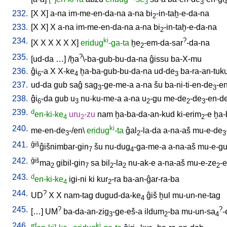
3
3
232.
[
X
X
]
a-na
im-me-en-da-na
a-na
bi
-in-taḫ-e-da-na
2
233.
[
X
X
]
X
a-na
im-me-en-da-na
a-na
bi
-in-taḫ-e-da-na
2
234.
ki
?
[
X
X
X
X
X
X
]
eridug
-ga-ta
ḫe
-em-da-sar
-da-na
2
235.
?
[
ud-da
…
] /
ḫa
\-ba-gub-bu-da-na
ĝissu
ba-X-mu
236.
ĝi
-a
X
X-ke
ḫa-ba-gub-bu-da-na
ud-de
ba-ra-an-tuk
6
4
3
237.
ud-da
gub
saĝ
sag
-ge-me-a
a-na
šu
ba-ni-ti-en-de
-e
3
3
238.
ĝi
-da
gub
u
nu-ku-me-a
a-na
u
-gu
me-de
-de
-en-d
6
3
2
2
3
239.
d
en-ki-ke
uru
-zu
nam
ḫa-ba-da-an-kud
ki-erim
-e
ḫa-
4
2
2
240.
ki
me-en-de
-/en
\
eridug
-ta
ĝal
-la-da
a-na-aš
mu-e-de
3
2
3
241.
ĝiš
ĝišnimbar-gin
šu
nu-dug
-ga-me-a
a-na-aš
mu-e-gu
7
4
242.
ĝiš
ma
gibil-gin
sa
bil
-la
nu-ak-e
a-na-aš
mu-e-ze
-e
2
7
2
2
2
243.
d
en-ki-ke
igi-ni
ki
kur
-ra
ba-an-ĝar-ra-ba
4
2
244.
?
UD
X
X
nam-tag
dugud-da-ke
ĝiš
ḫul
mu-un-ne-tag
4
245.
?
?
[
…
]
UM
ba-da-an-zig
-ge-eš-a
ildum
-ba
mu-un-sa
-
3
2
4
246.
d
ki