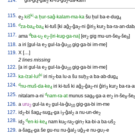
114.
ĝiš-gi
-ĝal
ki-ru-gu
-da-kam
4
2
2
115.
ki
e
kiš
-a
ḫur-saĝ-kalam-ma-ka
šu
ḫul
ba-e-dug
2
4
116.
d
za-ba
-ba
ki-tuš
[
ki
aĝ
-ĝa
-ni
ĝiri
kur
ba-ra-an-dab
4
4
2
2
3
2
117.
d
ama
ba-u
e
-[iri-kug-ga-na]
[
er
gig
mu-un-še
-še
]
2
2
2
8
8
118.
a
iri
[
gul-la
e
gul-la-ĝu
gig-ga-bi
im-me
]
2
10
119.
X
[
…
]
2 lines missing
122.
[
a
iri
gul-la
e
gul-la-ĝu
gig-ga-bi
im-me
]
2
10
123.
ki
ka-/zal-lu\
iri
ni
-ba
lu-a
šu
suḫ
-a
ba-ab-dug
2
3
4
124.
d
nu-muš-da-ke
iri
ki-tuš
ki
aĝ
-ĝa
-ni
ĝiri
kur
ba-ra-
4
2
2
3
2
125.
d
nitalam-a-ni
nam-ra-at
munus
sag
-ga-a
er
in-še
-še
9
2
8
126.
a
uru
gul-la
e
gul-la-ĝu
gig-ga-bi
im-me
2
2
10
127.
id
-bi
šag
-sug
-ga
i
-ĝal
a
nu-un-de
2
4
4
3
2
2
128.
d
id
en-ki-ke
nam
ku
-ra
-gin
ka-bi-a
ba-uš
2
4
5
2
7
2
129.
a-šag
-ga
še
gu-nu
nu-ĝal
uĝ
-e
nu-gu
-e
4
2
3
7