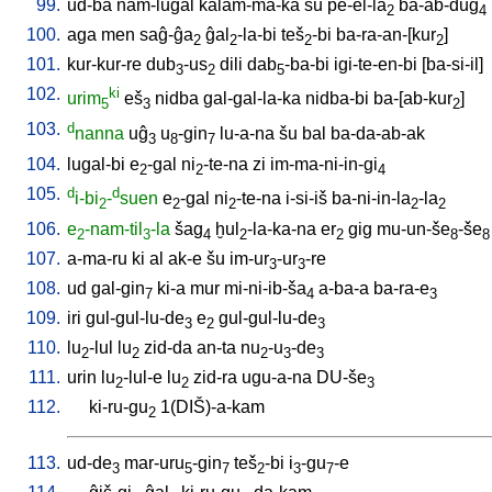
99.
ud-ba
nam-lugal
kalam-ma-ka
šu
pe-el-la
ba-ab-dug
2
4
100.
aga
men
saĝ-ĝa
ĝal
-la-bi
teš
-bi
ba-ra-an-[kur
]
2
2
2
2
101.
kur-kur-re
dub
-us
dili
dab
-ba-bi
igi-te-en-bi
[
ba-si-il
]
3
2
5
102.
ki
urim
eš
nidba
gal-gal-la-ka
nidba-bi
ba-[ab-kur
]
5
3
2
103.
d
nanna
uĝ
u
-gin
lu-a-na
šu
bal
ba-da-ab-ak
3
8
7
104.
lugal-bi
e
-gal
ni
-te-na
zi
im-ma-ni-in-gi
2
2
4
105.
d
d
i-bi
-
suen
e
-gal
ni
-te-na
i-si-iš
ba-ni-in-la
-la
2
2
2
2
2
106.
e
-nam-til
-la
šag
ḫul
-la-ka-na
er
gig
mu-un-še
-še
2
3
4
2
2
8
8
107.
a-ma-ru
ki
al
ak-e
šu
im-ur
-ur
-re
3
3
108.
ud
gal-gin
ki-a
mur
mi-ni-ib-ša
a-ba-a
ba-ra-e
7
4
3
109.
iri
gul-gul-lu-de
e
gul-gul-lu-de
3
2
3
110.
lu
-lul
lu
zid-da
an-ta
nu
-u
-de
2
2
2
3
3
111.
urin
lu
-lul-e
lu
zid-ra
ugu-a-na
DU-še
2
2
3
112.
ki-ru-gu
1(DIŠ)-a-kam
2
113.
ud-de
mar-uru
-gin
teš
-bi
i
-gu
-e
3
5
7
2
3
7