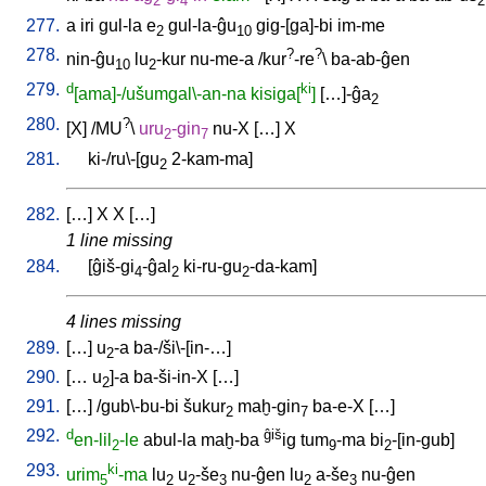
2
4
2
277.
a
iri
gul-la
e
gul-la-ĝu
gig-[ga]-bi
im-me
2
10
278.
?
?
nin-ĝu
lu
-kur
nu-me-a
/
kur
-re
\
ba-ab-ĝen
10
2
279.
d
ki
[ama]-/ušumgal\-an-na
kisiga[
]
[
…]-ĝa
2
280.
?
[
X
] /
MU
\
uru
-gin
nu-X
[
…
]
X
2
7
281.
ki-/ru\-[gu
2-kam-ma
]
2
282.
[
…
]
X
X
[
…
]
1 line missing
284.
[
ĝiš-gi
-ĝal
ki-ru-gu
-da-kam
]
4
2
2
4 lines missing
289.
[
…
]
u
-a
ba-/ši\-[in-…
]
2
290.
[
…
u
]-a
ba-ši-in-X
[
…
]
2
291.
[
…
] /
gub\-bu-bi
šukur
maḫ-gin
ba-e-X
[
…
]
2
7
292.
d
ĝiš
en-lil
-le
abul-la
maḫ-ba
ig
tum
-ma
bi
-[in-gub
]
2
9
2
293.
ki
urim
-ma
lu
u
-še
nu-ĝen
lu
a-še
nu-ĝen
5
2
2
3
2
3