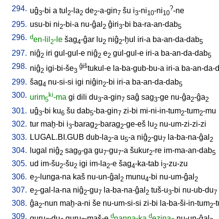
294.
?
uĝ
-bi
a
tul
-la
de
-a-gin
šu
i
-ni
-ni
-ne
3
2
2
2
7
3
10
10
295.
usu-bi
ni
-bi-a
nu-ĝal
ĝiri
-bi
ba-ra-an-dab
2
2
3
5
296.
d
en-lil
-le
šag
-ĝar
lu
niĝ
-ḫul
iri-a
ba-an-da-dab
2
4
2
2
5
297.
niĝ
iri
gul-gul-e
niĝ
e
gul-gul-e
iri-a
ba-an-da-dab
2
2
2
5
298.
ĝiš
niĝ
igi-bi-še
tukul-e
la-ba-gub-bu-a
iri-a
ba-an-da-
2
3
299.
šag
nu-si-si
igi
niĝin
-bi
iri-a
ba-an-da-dab
4
2
5
300.
ki
urim
-ma
gi
dili
du
-a-gin
saĝ
sag
-ge
nu-ĝa
-ĝa
5
3
7
3
2
2
301.
uĝ
-bi
ku
šu
dab
-ba-gin
zi-bi
mi-ni-in-tum
-tum
-mu
3
6
5
7
2
2
302.
tur
maḫ-bi
i
-barag
-barag
-ge-eš
lu
nu-um-zi-zi-zi
3
2
2
2
303.
LUGAL.BI.GUB
dub-la
-a
u
-a
niĝ
-gu
la-ba-na-ĝal
2
5
2
7
2
304.
lugal
niĝ
sag
-ga
gu
-gu
-a
šukur
-re
im-ma-an-dab
2
9
7
7
2
5
305.
ud
im-šu
-šu
igi
im-la
-e
šag
-ka-tab
i
-zu-zu
2
2
2
4
3
306.
e
-lunga-na
kaš
nu-un-ĝal
munu
-bi
nu-um-ĝal
2
2
4
2
307.
e
-gal-la-na
niĝ
-gu
la-ba-na-ĝal
tuš-u
-bi
nu-ub-du
2
2
7
2
3
7
308.
ĝa
-nun
maḫ-a-ni
še
nu-um-si-si
zi-bi
la-ba-ši-in-tum
-
2
2
309.
d
d
guru
-du
guru
-maš-e
nanna-ka
ezina
nu-un-ĝal