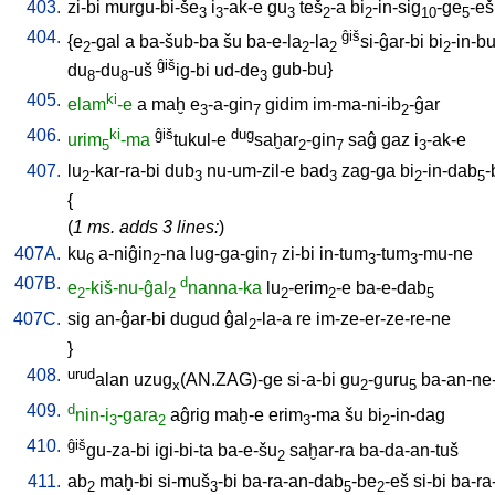
403.
zi-bi
murgu-bi-še
i
-ak-e
gu
teš
-a
bi
-in-sig
-ge
-eš
3
3
3
2
2
10
5
404.
ĝiš
{
e
-gal
a
ba-šub-ba
šu
ba-e-la
-la
si-ĝar-bi
bi
-in-bu
2
2
2
2
ĝiš
du
-du
-uš
ig-bi
ud-de
gub-bu
}
8
8
3
405.
ki
elam
-e
a
maḫ
e
-a-gin
gidim
im-ma-ni-ib
-ĝar
3
7
2
406.
ki
ĝiš
dug
urim
-ma
tukul-e
saḫar
-gin
saĝ
gaz
i
-ak-e
5
2
7
3
407.
lu
-kar-ra-bi
dub
nu-um-zil-e
bad
zag-ga
bi
-in-dab
-
2
3
3
2
5
{
(
1 ms. adds 3 lines:
)
407A.
ku
a-niĝin
-na
lug-ga-gin
zi-bi
in-tum
-tum
-mu-ne
6
2
7
3
3
407B.
d
e
-kiš-nu-ĝal
nanna-ka
lu
-erim
-e
ba-e-dab
2
2
2
2
5
407C.
sig
an-ĝar-bi
dugud
ĝal
-la-a
re
im-ze-er-ze-re-ne
2
}
408.
urud
alan
uzug
(AN.ZAG)-ge
si-a-bi
gu
-guru
ba-an-ne
x
2
5
409.
d
nin-i
-gara
aĝrig
maḫ-e
erim
-ma
šu
bi
-in-dag
3
2
3
2
410.
ĝiš
gu-za-bi
igi-bi-ta
ba-e-šu
saḫar-ra
ba-da-an-tuš
2
411.
ab
maḫ-bi
si-muš
-bi
ba-ra-an-dab
-be
-eš
si-bi
ba-ra
2
3
5
2