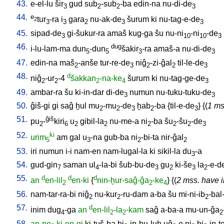
43.
e-el-lu
šir
gud
sub
-sub
-ba
edin-na
nu-di-de
3
2
2
3
44.
e
tur
-ra
i
gara
nu-ak-de
šurum
ki
nu-tag-e-de
2
3
3
2
3
3
45.
sipad-de
gi-šukur-ra
amaš
kug-ga
šu
nu-ni
-ni
-de
3
10
10
3
46.
dug
i-lu-lam-ma
dun
-dun
šakir
-ra
amaš-a
nu-di-de
5
5
3
3
47.
edin-na
maš
-anše
tur-re-de
niĝ
-zi-ĝal
til-le-de
2
3
2
2
3
48.
d
niĝ
-ur
-4
šakkan
-na-ke
šurum
ki
nu-tag-ge-de
2
2
2
4
3
49.
ambar-ra
šu
ki-in-dar
di-de
numun
nu-tuku-tuku-de
3
3
50.
ĝiš-gi
gi
saĝ
ḫul
mu
-mu
-de
ḫab
-ba
{
til-e-de
} {(
1 ms
2
2
3
2
3
51.
ĝiš
pu
-
kiri
u
gibil-la
nu-me-a
ni
-ba
šu
-šu
-de
2
6
2
2
2
2
2
3
52.
ki
urim
am
gal
u
-na
gub-ba
ni
-bi-ta
nir-ĝal
5
3
2
2
53.
iri
numun
i-i
nam-en
nam-lugal-la
ki
sikil-la
du
-a
3
54.
gud-gin
saman
ul
-la-bi
šub-bu-de
gu
ki-še
la
-e-d
7
4
3
2
3
2
55.
d
d
d
an
en-lil
en-ki
{
nin-ḫur-saĝ-ĝa
-ke
} {(
2 mss. have i
2
2
4
56.
nam-tar-ra-bi
niĝ
nu-kur
-ru-dam
a-ba
šu
mi-ni-ib
-bal
2
2
2
57.
d
inim
dug
-ga
an
en-lil
-la
-kam
saĝ
a-ba-a
mu-un-ĝa
4
2
2
2
58.
an-ne
ki-en-gi
ki-tuš-ba
bi
-in-ḫu-luḫ
uĝ
-e
ni
bi
-in-t