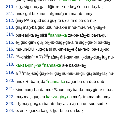
7
6
7
2
2
310.
kiĝ
-sig
unu
gal
diĝir-re-e-ne-ke
šu
ba-e-la
-la
2
2
4
2
2
311.
unu
gal-bi
kurun
lal
muš
im-ma-ab-tum
2
3
3
2
312.
ĝiri
-PA-a
gud
udu
gu
-ra
u
-šim-e
ba-da-nu
2
7
2
2
313.
gir
maḫ-ba
gud
udu
nu-ak-e
ir
nu-mu-un-ur
-ur
-e
4
5
5
314.
d
bur-saĝ-ta
a
sikil
nanna-ka
za-pa-aĝ
-bi
ba-ra-gul
2
2
315.
e
gud-gin
gu
bi
-ib-dug
-ga-a
re
sig
-ga-bi
ba-du
2
7
3
2
4
9
3
316.
mu-un-DU
kug-ga
si
nu-un-sa
-e
ĝar-ra-bi
ba-su
-ud
2
3
317.
na
ĝiš
kinkin(ḪAR)
naĝa
ĝiš-gan-na
i
-dur
-dur
lu
nu
4
3
3
2
2
2
318.
d
kar-za-gin
-na
nanna-ka
a-e
ba-da-la
3
2
319.
ĝiš
a
ma
-saĝ-ĝa
-ke
gu
nu-mu-un-gi
-gi
asil
-la
nu
2
2
4
3
4
4
3
2
320.
d
unu
-RI-ban
-da
nanna-ka
saḫar
ba-da-dub-dub
2
3
321.
u
u
numun
ba-da-mu
numun
ba-da-mu
gir
re-e
ba-
2
2
2
2
2
2
322.
ma
ma
-gur
-ra
kar-za-gin
-na
muš
im-ma-ab-tum
2
2
8
3
3
2
323.
id
ma
-gur
-ra
ba-ab-du
-a-za
a
nu-un-sud-sud-e
2
2
8
7
2
324.
ezen
ki
ĝarza-ka
ĝiš-ḫur-bi
ba-da-kur
2