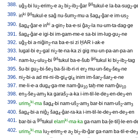
388.
ĝiš
uĝ
-bi
lu
-erim
-e
a
bi
-ib
-ĝar
tukul-e
la-ba-sug
-g
3
2
2
2
2
2
2
389.
ki
ĝiš
iri
tukul-e
saĝ
nu-šum
-mu-a
šag
-ĝar-e
im-us
2
4
2
390.
ki
šag
-ĝar-e
iri
a-gin
ba-e-si
ĝa
-la
nu-um-ta-dag-ge
4
7
2
391.
šag
-ĝar-e
igi-bi
im-gam-me-e
sa-bi
im-lug-gu
-ne
4
2
392.
uĝ
-bi
a-niĝin
-na
ba-e-si
zi
ḪAR
i-ak-e
3
2
393.
lugal-bi
e
-gal
ni
-te-na-ka
zi
gig
mu-un-pa-an-pa-an
2
2
394.
ĝiš
ĝiš
nam-lu
-ulu
-bi
tukul
ba-e-šub
tukul
ki
bi
-ib
-tag
2
3
2
2
395.
šu-bi
gu
-bi-še
ba-ši-ib-ri-ri
er
mu-un-še
-še
-ne
2
3
2
8
8
396.
ni
-bi-a
ad
mi-ni-ib-gi
-gi
inim
im-šar
-šar
-e-ne
2
4
4
2
2
397.
me-li-e-a
dug
-ga-me
nam-ĝu
taḫ-me
nam-ĝu
4
10
10
398.
en
-še
-am
ka
garaš
-a-ka
i-im-til-le-de
-en-de
-en
3
3
3
2
3
3
399.
ki
urim
-ma
šag
-bi
nam-uš
-am
bar-bi
nam-uš
-am
5
4
2
3
2
3
400.
šag
-bi-a
niĝ
šag
-ĝar-ra-ka
i-im-til-le-de
-en-de
-en
4
2
4
3
3
401.
ĝiš
ki
bar-bi-a
tukul
elam
-ma-ka
ga-nam
ba-[e-til]-le-en-d
402.
ki
urim
-ma
lu
-erim
-e
a
bi
-ib-ĝar
ga-nam
ba-til-e-de
5
2
2
2
2
3