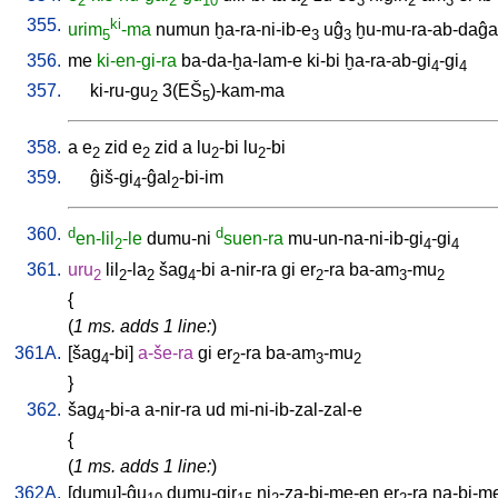
2
2
10
2
3
2
3
355.
ki
urim
-ma
numun
ḫa-ra-ni-ib-e
uĝ
ḫu-mu-ra-ab-daĝal
5
3
3
356.
me
ki-en-gi-ra
ba-da-ḫa-lam-e
ki-bi
ḫa-ra-ab-gi
-gi
4
4
357.
ki-ru-gu
3(EŠ
)-kam-ma
2
5
358.
a
e
zid
e
zid
a
lu
-bi
lu
-bi
2
2
2
2
359.
ĝiš-gi
-ĝal
-bi-im
4
2
360.
d
d
en-lil
-le
dumu-ni
suen-ra
mu-un-na-ni-ib-gi
-gi
2
4
4
361.
uru
lil
-la
šag
-bi
a-nir-ra
gi
er
-ra
ba-am
-mu
2
2
2
4
2
3
2
{
(
1 ms. adds 1 line:
)
361A.
[
šag
-bi
]
a-še-ra
gi
er
-ra
ba-am
-mu
4
2
3
2
}
362.
šag
-bi-a
a-nir-ra
ud
mi-ni-ib-zal-zal-e
4
{
(
1 ms. adds 1 line:
)
362A.
[
dumu]-ĝu
dumu-gir
ni
-za-bi-me-en
er
-ra
na-bi-m