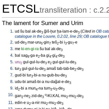
ETCSL
transliteration : c.2.
The lament for Sumer and Urim
1.
ud
šu
bal
ak-de
ĝiš-ḫur
ḫa-lam-e-de
(
Cited in
OB cata
3
3
catalogue in the Louvre, 0.2.02, line 29
;
OB catalogue f
2.
ud-de
mar-uru
-gin
teš
-bi
i
-gu
-e
3
5
7
2
3
7
3.
me
ki-en-gi-ra
šu
bal
ak-de
3
4.
bal
sag
-ga
e
-ba
gi
-gi
-de
9
2
4
4
3
5.
uru
gul-gul-lu-de
e
gul-gul-lu-de
2
3
2
3
6.
tur
gul-gul-lu-de
amaš
tab-tab-be
-de
3
3
2
3
7.
gud-bi
tur
-bi-a
nu-gub-bu-de
3
3
8.
udu-bi
amaš-bi-a
nu-daĝal-e-de
3
9.
id
-bi
a
mun
-na
tum
-u
-de
2
4
3
3
3
10.
u
gan
-ne
zid-de
KI.KAL
mu
-mu
-de
2
2
2
3
2
2
3
11.
edin-e
u
-a-nir
mu
-mu
-de
2
2
2
3