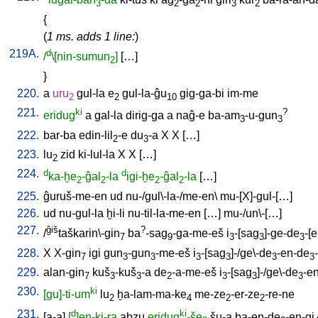
3
2
2
3
2
{
(
1 ms. adds 1 line:
)
219A.
d
/
\[nin-sumun
]
[
…
]
2
}
220.
a
uru
gul-la
e
gul-la-ĝu
gig-ga-bi
im-me
2
2
10
221.
ki
?
eridug
a
gal-la
dirig-ga
a
naĝ-e
ba-am
-u-gun
3
3
222.
bar-ba
edin-lil
-e
du
-a
X
X
[
…
]
2
3
223.
lu
zid
ki-lul-la
X
X
[
…
]
2
224.
d
d
ka-ḫe
-ĝal
-la
igi-ḫe
-ĝal
-la
[
…
]
2
2
2
2
225.
ĝuruš-me-en
ud
nu-/gul\-la-/me-en
\
mu-[X]-gul-[…
]
226.
ud
nu-gul-la
ḫi-li
nu-til-la-me-en
[
…
]
mu-/un\-[…
]
227.
ĝiš
?
/
taškarin\-gin
ba
-sag
-ga-me-eš
i
-[sag
]-ge-de
-[
7
9
3
3
3
228.
X
X-gin
igi
gun
-gun
-me-eš
i
-[sag
]-/ge\-de
-en-de
7
3
3
3
3
3
3
229.
alan-gin
kuš
-kuš
-a
de
-a-me-eš
i
-[sag
]-/ge\-de
-e
7
3
3
2
3
3
3
230.
ki
[gu]-ti-um
lu
ḫa-lam-ma-ke
me-ze
-er-ze
-re-ne
2
4
2
2
231.
d
ki
[
a-a
]
[
]en-ki-ra
abzu
eridug
-še
šu-a
ba-en-de
-en-gi