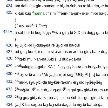
8
2
2
3
3
424.
am
dab
-ba-gin
saman-e
bi
-in-šub-bu
re
ki-erim
-e
b
5
7
2
2
425.
d
ĝiš
ki-tuš
kug
nanna
tir
šim
erin-na-gin
ir-si-im-bi
ba-gu
7
{
(
1 ms. adds 1 line:
)
425A.
na
a-sal-bar-bi
kug-sig
za-gin
ki
X
X-da
dug
-ga-a-b
4
17
3
4
}
426.
e
u
di-bi
i
-dug
-ga
re
u
di-bi
ba-gul
2
6
3
3
6
427.
ud-gin
kur-kur-ra
im-si-a
an-usan
an-na-gin
ba-e-du
7
7
3
428.
ĝiš
?
ig-bi
mul
-an-na
X-bi
[
…
]
dug
-ga-ba
4
429.
urud
bulug
gal-gal-e
KA
[
…]-gi
-gi
ba-ra-an-bur
-bur
4
4
12
12
430.
kuš
a
-si-bi
a-ba
/
IM
\ [
…
]
en
-bi-še
TUG
PI
[
…
]
ba-ab-
2
3
3
2
431.
ĝiš
nu-kuš
-u
-bi-da
lu
-kar-ra-gin
er
gig
i
-še
-še
2
3
2
7
2
3
8
8
432.
ĝiš
ĝiš
ĝiš
saĝ-kul
suḫub
kug-ga
ig
gal
gu
gid
-i
nu-mu-n
4
2
2
433.
ĝiš
ig
gu
gid
-da
za-pa-aĝ
-bi
ba-šub
lu
gu
gid
-i
la-
2
2
2
2
2
2
434.
[
…
]
X-ba-še
ba-la
-la
sila
daĝal-la
ni
-bi
ba-ab-ĝar
3
2
2
2