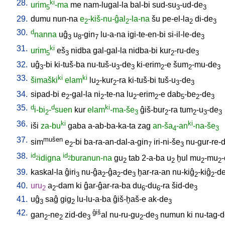
28.
ki
urim
-ma
me
nam-lugal-la
bal-bi
sud-su
-ud-de
5
3
3
29.
dumu
nun-na
e
-kiš-nu-ĝal
-la-na
šu
pe-el-la
di-de
2
2
2
3
30.
d
nanna
uĝ
u
-gin
lu-a-na
igi-te-en-bi
si-il-le-de
3
8
7
3
31.
ki
urim
eš
nidba
gal-gal-la
nidba-bi
kur
-ru-de
5
3
2
3
32.
uĝ
-bi
ki-tuš-ba
nu-tuš-u
-de
ki-erim
-e
šum
-mu-de
3
3
3
2
2
3
33.
ki
ki
šimaški
elam
lu
-kur
-ra
ki-tuš-bi
tuš-u
-de
2
2
3
3
34.
sipad-bi
e
-gal-la
ni
-te-na
lu
-erim
-e
dab
-be
-de
2
2
2
2
5
2
3
35.
d
d
ki
i-bi
-
suen
kur
elam
-ma-še
ĝiš-bur
-ra
tum
-u
-de
2
3
2
2
3
3
36.
ki
ki
iši
za-bu
gaba
a-ab-ba-ka-ta
zag
an-ša
-an
-na-še
4
3
37.
mušen
sim
e
-bi
ba-ra-an-dal-a-gin
iri-ni-še
nu-gur-re-
2
7
3
38.
id
id
idigna
buranun-na
gu
tab
2-a-ba
u
ḫul
mu
-mu
2
2
2
2
2
2
39.
kaskal-la
ĝiri
nu-ĝa
-ĝa
-de
ḫar-ra-an
nu-kiĝ
-kiĝ
-d
3
2
2
3
2
2
40.
uru
a
-dam
ki
ĝar-ĝar-ra-ba
du
-du
-ra
šid-de
2
2
6
6
3
41.
uĝ
saĝ
gig
lu-lu-a-ba
ĝiš-ḫaš-e
ak-de
3
2
3
42.
ĝiš
gan
-ne
zid-de
al
nu-ru-gu
-de
numun
ki
nu-tag-
2
2
3
2
3