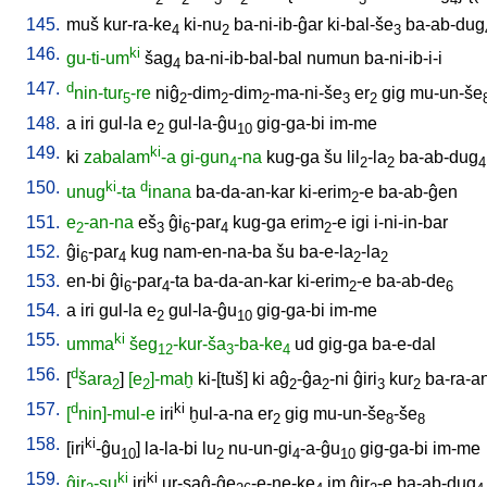
145.
muš
kur-ra-ke
ki-nu
ba-ni-ib-ĝar
ki-bal-še
ba-ab-dug
4
2
3
146.
ki
gu-ti-um
šag
ba-ni-ib-bal-bal
numun
ba-ni-ib-i-i
4
147.
d
nin-tur
-re
niĝ
-dim
-dim
-ma-ni-še
er
gig
mu-un-še
5
2
2
2
3
2
148.
a
iri
gul-la
e
gul-la-ĝu
gig-ga-bi
im-me
2
10
149.
ki
ki
zabalam
-a
gi-gun
-na
kug-ga
šu
lil
-la
ba-ab-dug
4
2
2
4
150.
ki
d
unug
-ta
inana
ba-da-an-kar
ki-erim
-e
ba-ab-ĝen
2
151.
e
-an-na
eš
ĝi
-par
kug-ga
erim
-e
igi
i-ni-in-bar
2
3
6
4
2
152.
ĝi
-par
kug
nam-en-na-ba
šu
ba-e-la
-la
6
4
2
2
153.
en-bi
ĝi
-par
-ta
ba-da-an-kar
ki-erim
-e
ba-ab-de
6
4
2
6
154.
a
iri
gul-la
e
gul-la-ĝu
gig-ga-bi
im-me
2
10
155.
ki
umma
šeg
-kur-ša
-ba-ke
ud
gig-ga
ba-e-dal
12
3
4
156.
d
[
šara
]
[e
]-maḫ
ki-[tuš
]
ki
aĝ
-ĝa
-ni
ĝiri
kur
ba-ra-a
2
2
2
2
3
2
157.
d
ki
[
nin]-mul-e
iri
ḫul-a-na
er
gig
mu-un-še
-še
2
8
8
158.
ki
[
iri
-ĝu
]
la-la-bi
lu
nu-un-gi
-a-ĝu
gig-ga-bi
im-me
10
2
4
10
159.
ki
ki
ĝir
-su
iri
ur-saĝ-ĝe
-e-ne-ke
im
ĝir
-e
ba-ab-dug