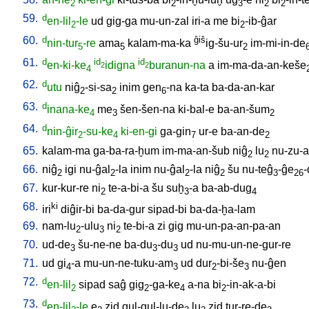
2
2
3
2
2
59.
d
en-lil
-le
ud
gig-ga
mu-un-zal
iri-a
me
bi
-ib-ĝar
2
2
60.
d
ĝiš
nin-tur
-re
ama
kalam-ma-ka
ig-šu-ur
im-mi-in-de
5
5
2
61.
d
id
id
en-ki-ke
idigna
buranun-na
a
im-ma-da-an-keše
2
2
4
62.
d
utu
niĝ
-si-sa
inim
gen
-na
ka-ta
ba-da-an-kar
2
2
6
63.
d
inana-ke
me
šen-šen-na
ki-bal-e
ba-an-šum
4
3
2
64.
d
nin-ĝir
-su-ke
ki-en-gi
ga-gin
ur-e
ba-an-de
2
4
7
2
65.
kalam-ma
ga-ba-ra-ḫum
im-ma-an-šub
niĝ
lu
nu-zu-a
2
2
66.
niĝ
igi
nu-ĝal
-la
inim
nu-ĝal
-la
niĝ
šu
nu-teĝ
-ĝe
2
2
2
2
3
26
67.
kur-kur-re
ni
te-a-bi-a
šu
suḫ
-a
ba-ab-dug
2
3
4
68.
ki
iri
diĝir-bi
ba-da-gur
sipad-bi
ba-da-ḫa-lam
69.
nam-lu
-ulu
ni
te-bi-a
zi
gig
mu-un-pa-an-pa-an
2
3
2
70.
ud-de
šu-ne-ne
ba-du
-du
ud
nu-mu-un-ne-gur-re
3
3
3
71.
ud
gi
-a
mu-un-ne-tuku-am
ud
dur
-bi-še
nu-ĝen
4
3
2
3
72.
d
en-lil
sipad
saĝ
gig
-ga-ke
a-na
bi
-in-ak-a-bi
2
2
4
2
73.
d
en-lil
-le
e
zid
gul-gul-lu-de
lu
zid
tur-re-de