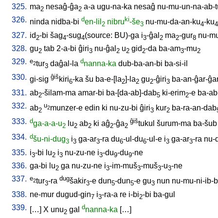
325.
ma
nesaĝ-ĝa
a-a
ugu-na-ka
nesaĝ
nu-mu-un-na-ab-
2
2
326.
d
ki
ninda
nidba-bi
en-lil
nibru
-še
nu-mu-da-an-ku
-ku
2
3
4
4
327.
id
-bi
šag
-sug
(source: BU)-ga
i
-ĝal
ma
-gur
nu-mu
2
4
4
3
2
2
8
328.
gu
tab
2-a-bi
ĝiri
nu-ĝal
u
gid
-da
ba-am
-mu
2
3
2
2
2
3
2
329.
e
d
tur
daĝal-la
nanna-ka
dub-ba-an-bi
ba-si-il
2
3
330.
ĝiš
gi-sig
kiri
-ka
šu
ba-e-[la
]-la
gu
-ĝiri
ba-an-ĝar-ĝa
6
2
2
2
3
331.
ab
-šilam-ma
amar-bi
ba-[da-ab]-dab
ki-erim
-e
ba-ab
2
5
2
332.
u
ab
munzer-e
edin
ki
nu-zu-bi
ĝiri
kur
ba-ra-an-dab
2
2
3
2
333.
d
ĝiš
ga-a-a-u
lu
ab
ki
aĝ
-ĝa
tukul
šurum-ma
ba-šub
2
2
2
2
2
334.
d
šu-ni-dug
i
ga-ar
-ra
du
-ul-du
-ul-e
i
ga-ar
-ra
nu-
3
3
3
6
6
3
3
335.
i
-bi
lu
i
nu-zu-ne
i
-du
-du
-ne
3
2
3
3
9
9
336.
ga-bi
lu
ga
nu-zu-ne
i
-im-muš
-muš
-u
-ne
2
3
3
3
3
337.
e
dug
tur
-ra
šakir
-e
dun
-dun
-e
gu
nun
nu-mu-ni-ib-
2
3
3
5
5
3
338.
ne-mur
dugud-gin
i
-ra-a
re
i-bi
-bi
ba-gul
7
3
2
339.
d
[
…
]
X
unu
gal
nanna-ka
[
…
]
2