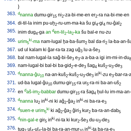
10
15
2
2
}
363.
d
nanna
dumu-gir
ni
-za-bi-me-en
er
-ra
na-bi-me-en
15
2
2
364.
di-til-la
inim
pu-uḫ
-ru-um-ma-ka
šu
gi
-gi
nu-ĝal
2
4
4
2
365.
d
inim
dug
-ga
an
en-lil
-la
-ka
šu
bal-e
nu-zu
4
2
2
366.
ki
urim
-ma
nam-lugal
ḫa-ba-šum
bal
da-ri
la-ba-an-
5
2
2
367.
ud
ul
kalam
ki
ĝar-ra-ta
zag
uĝ
lu-a-še
3
3
368.
bal
nam-lugal-la
saĝ-bi-še
e
-a
a-ba-a
igi
im-mi-in-du
3
3
369.
nam-lugal-bi
bal-bi
ba-gid
-e-de
šag
kuš
-u
-de
2
3
4
2
3
3
370.
d
ki
nanna-ĝu
na-an-kuš
-kuš
-u
-de
iri
-zu
e
-bar-ra-
10
2
2
3
3
3
371.
ud-ba
lugal-ĝu
dumu-gir
-ra
ur
-ra-ni
ba-an-uš
10
15
5
2
372.
d
en
aš-im
-babbar
dumu-gir
-ra
šag
ḫul-lu
im-ma-an
2
15
4
373.
d
ki
ki
nanna
lu
iri
-ni
ki
aĝ
-ĝa
iri
-ni
ba-ra-e
2
2
2
3
374.
d
ki
suen-e
urim
ki
aĝ
-ĝa
ĝiri
kur
ba-ra-an-dab
5
2
2
3
2
5
375.
d
ki
nin-gal-e
gir
iri
-ni-ta
ki
kur
-še
du-u
-de
5
2
3
3
3
376.
ki
tug
ul
-ul
-la-bi
ba-ra-an-mur
iri
-ta
ba-ra-e
2
4
4
10
3