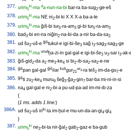
377.
ki
d
urim
-ma
a-nun-na-bi
bar-ra
ba-sug
-ge-eš
5
2
378.
ki
urim
-ma
NE
ni
-bi
ki
X
X
X-a
ba-a-te
5
2
379.
ki
urim
-ma
ĝiš-bi
tur
-ra-am
gi-bi
tur
-ra-am
5
5
3
5
3
380.
bad
-bi
en-na
niĝin
-na-bi-da
a-nir
ba-da-sa
3
2
2
381.
ĝiš
ud
šu
-uš-e
tukul-e
igi-bi-še
saĝ
i
-sag
-sag
-ge
2
3
3
3
3
382.
ki
urud
urim
-ma
ḫa-zi-in
gal-gal-e
igi-bi-še
u
-sar
i
-ak-
5
3
3
3
383.
ĝiš-gid
-da
a
me
-ke
si
bi
-ib-sa
-sa
-e-ne
2
2
3
4
2
2
2
384.
ĝiš
ĝiš
kuš
ur
pan
gal-gal
ilar
gur
-ra
teš
im-da-gu
-e
3
21
2
7
385.
ĝiš
ti
zu
-ke
muru
šeĝ
-ĝa
-gin
bar-ba
mi-ni-in-si
2
4
9
3
2
7
386.
na
gal-gal-e
ni
-bi-a
pu-ud-pa-ad
im-mi-ib-za
4
2
{
(
1 ms. adds 1 line:
)
386A.
ki
ud
šu
-uš
iri
-ta
im-ḫul-e
mu-un-da-an-gi
-gi
2
4
4
}
387.
ki
urim
ne
-bi-ta
nir-ĝal
gab
-gaz-e
ba-gub
5
3
2
2