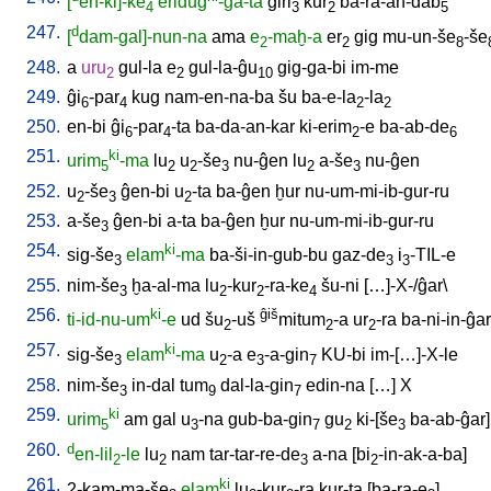
[
en-ki]-ke
eridug
-ga-ta
ĝiri
kur
ba-ra-an-dab
4
3
2
5
247.
d
[
dam-gal]-nun-na
ama
e
-maḫ-a
er
gig
mu-un-še
-še
2
2
8
248.
a
uru
gul-la
e
gul-la-ĝu
gig-ga-bi
im-me
2
2
10
249.
ĝi
-par
kug
nam-en-na-ba
šu
ba-e-la
-la
6
4
2
2
250.
en-bi
ĝi
-par
-ta
ba-da-an-kar
ki-erim
-e
ba-ab-de
6
4
2
6
251.
ki
urim
-ma
lu
u
-še
nu-ĝen
lu
a-še
nu-ĝen
5
2
2
3
2
3
252.
u
-še
ĝen-bi
u
-ta
ba-ĝen
ḫur
nu-um-mi-ib-gur-ru
2
3
2
253.
a-še
ĝen-bi
a-ta
ba-ĝen
ḫur
nu-um-mi-ib-gur-ru
3
254.
ki
sig-še
elam
-ma
ba-ši-in-gub-bu
gaz-de
i
-TIL-e
3
3
3
255.
nim-še
ḫa-al-ma
lu
-kur
-ra-ke
šu-ni
[
…]-X-/ĝar
\
3
2
2
4
256.
ki
ĝiš
ti-id-nu-um
-e
ud
šu
-uš
mitum
-a
ur
-ra
ba-ni-in-ĝar
2
2
2
257.
ki
sig-še
elam
-ma
u
-a
e
-a-gin
KU-bi
im-[…]-X-le
3
2
3
7
258.
nim-še
in-dal
tum
dal-la-gin
edin-na
[
…
]
X
3
9
7
259.
ki
urim
am
gal
u
-na
gub-ba-gin
gu
ki-[še
ba-ab-ĝar
]
5
3
7
2
3
260.
d
en-lil
-le
lu
nam
tar-tar-re-de
a-na
[
bi
-in-ak-a-ba
]
2
2
3
2
261.
ki
2-kam-ma-še
elam
lu
-kur
-ra
kur-ta
[
ba-ra-e
]