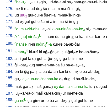
174.
d
ba-u
lu
-ulu
-gin
ud-da-a-ni
sa
nam-ga-mu-ni-ib-d
2
2
3
7
2
175.
me-li-e-a
ud-de
šu-ni-a
im-ma-ši-in-gi
3
4
176.
ud
uru
gul-gul-e
šu-ni-a
im-ma-ši-in-gi
2
4
177.
ud
e
gul-gul-e
šu-ni-a
im-ma-ši-in-gi
2
4
178.
d
dumu-zid-abzu
e
-bi
ki-nu-nir-ša
-ba-ke
ni
im-ma-da
2
3
4
2
179.
ki
/ki\-[nu]-nir-ša
iri
nam-dumu-gir
-ra-ka-ni
kar-kar-re-
3
15
180.
d
ki
nanše
iri-ni
niĝin
-a
kur-re
ba-ab-ĝar
6
181.
ki
sirara
ki-tuš
ki
aĝ
-ĝa
-ni
ḫul-ĝal
-e
ba-an-šum
3
2
2
2
2
182.
a
iri
gul-la
e
gul-la-ĝu
gig-ga-bi
im-me
2
10
183.
ĝi
-par
kug
nam-en-na-ba
šu
ba-e-la
-la
6
4
2
2
184.
en-bi
ĝi
-par
-ta
ba-da-an-kar
ki-erim
-e
ba-ab-de
6
4
2
6
185.
d
gu
id
-nun-na-
nanna-ka
a
dugud
ba-ši-in-de
2
2
2
6
186.
d
maš-gana
-maš-gana
e
-danna
nanna-ka
tur
dugud
2
2
2
3
187.
lu
-kar-ra-bi
maš
kar-ra-gin
ur
im-me-da
2
7
188.
ki
ga-eš
ga-gin
ur-re
ba-an-de
i
-gul-gul-lu-ne
7
2
3