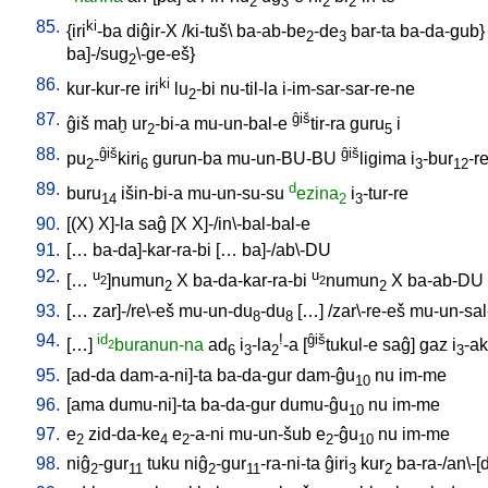
2
3
2
2
85.
ki
{
iri
-ba
diĝir-X
/
ki-tuš
\
ba-ab-be
-de
bar-ta
ba-da-gub
}
2
3
ba]-/sug
\-ge-eš
}
2
86.
ki
kur-kur-re
iri
lu
-bi
nu-til-la
i-im-sar-sar-re-ne
2
87.
ĝiš
ĝiš
maḫ
ur
-bi-a
mu-un-bal-e
tir-ra
guru
i
2
5
88.
ĝiš
ĝiš
pu
-
kiri
gurun-ba
mu-un-BU-BU
ligima
i
-bur
-r
2
6
3
12
89.
d
buru
išin-bi-a
mu-un-su-su
ezina
i
-tur-re
14
2
3
90.
[
(X)
X]-la
saĝ
[
X
X]-/in\-bal-bal-e
91.
[
…
ba-da]-kar-ra-bi
[
…
ba]-/ab\-DU
92.
u
u
[
…
]numun
X
ba-da-kar-ra-bi
numun
X
ba-ab-DU
2
2
2
2
93.
[
…
zar]-/re\-eš
mu-un-du
-du
[
…
] /
zar\-re-eš
mu-un-sal
8
8
94.
id
!
ĝiš
[
…
]
buranun-na
ad
i
-la
-a
[
tukul-e
saĝ
]
gaz
i
-ak
2
6
3
2
3
95.
[
ad-da
dam-a-ni]-ta
ba-da-gur
dam-ĝu
nu
im-me
10
96.
[
ama
dumu-ni]-ta
ba-da-gur
dumu-ĝu
nu
im-me
10
97.
e
zid-da-ke
e
-a-ni
mu-un-šub
e
-ĝu
nu
im-me
2
4
2
2
10
98.
niĝ
-gur
tuku
niĝ
-gur
-ra-ni-ta
ĝiri
kur
ba-ra-/an\-[
2
11
2
11
3
2