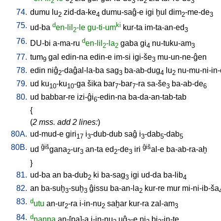
2
2
3
2
3
74.
dumu
lu
zid-da-ke
dumu-saĝ-e
igi
ḫul
dim
-me-de
2
4
2
3
75.
d
ki
ud-ba
en-lil
-le
gu-ti-um
kur-ta
im-ta-an-ed
2
3
76.
d
DU-bi
a-ma-ru
en-lil
-la
gaba
gi
nu-tuku-am
2
2
4
3
77.
tum
gal
edin-na
edin-e
im-si
igi-še
mu-un-ne-ĝen
9
3
78.
edin
niĝ
-daĝal-la-ba
sag
ba-ab-dug
lu
nu-mu-ni-in-
2
3
4
2
79.
ud
ku
-ku
-ga
šika
bar
-bar
-ra
sa-še
ba-ab-de
10
10
7
7
3
6
80.
ud
babbar-re
izi-ĝi
-edin-na
ba-da-an-tab-tab
6
{
(
2 mss. add 2 lines:
)
80A.
ud-mud-e
giri
i
-dub-dub
saĝ
i
-dab
-dab
17
3
3
5
5
80B.
ĝiš
ĝiš
ud
gana
-ur
an-ta
ed
-de
iri
al-e
ba-ab-ra-aḫ
2
3
2
3
}
81.
ud-ba
an
ba-dub
ki
ba-sag
igi
ud-da
ba-lib
2
3
4
82.
an
ba-suḫ
-suḫ
ĝissu
ba-an-la
kur-re
mur
mi-ni-ib-ša
3
3
2
83.
d
utu
an-ur
-ra
i-in-nu
saḫar
kur-ra
zal-am
2
2
3
84.
d
nanna
an-[pa]-a
i-in-nu
uĝ
-e
ni
bi
-in-te