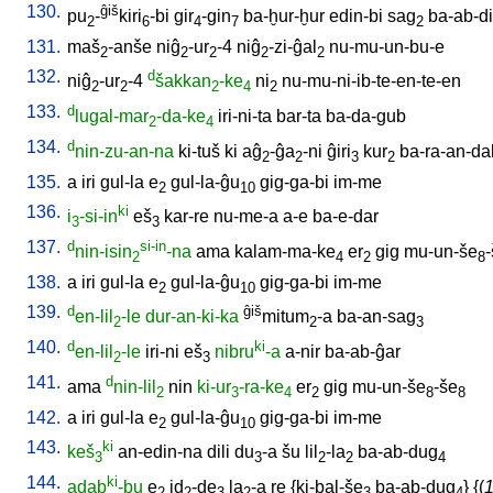
130.
ĝiš
pu
-
kiri
-bi
gir
-gin
ba-ḫur-ḫur
edin-bi
sag
ba-ab-di
2
6
4
7
2
131.
maš
-anše
niĝ
-ur
-4
niĝ
-zi-ĝal
nu-mu-un-bu-e
2
2
2
2
2
132.
d
niĝ
-ur
-4
šakkan
-ke
ni
nu-mu-ni-ib-te-en-te-en
2
2
2
4
2
133.
d
lugal-mar
-da-ke
iri-ni-ta
bar-ta
ba-da-gub
2
4
134.
d
nin-zu-an-na
ki-tuš
ki
aĝ
-ĝa
-ni
ĝiri
kur
ba-ra-an-da
2
2
3
2
135.
a
iri
gul-la
e
gul-la-ĝu
gig-ga-bi
im-me
2
10
136.
ki
i
-si-in
eš
kar-re
nu-me-a
a-e
ba-e-dar
3
3
137.
d
si-in
nin-isin
-na
ama
kalam-ma-ke
er
gig
mu-un-še
2
4
2
8
138.
a
iri
gul-la
e
gul-la-ĝu
gig-ga-bi
im-me
2
10
139.
d
ĝiš
en-lil
-le
dur-an-ki-ka
mitum
-a
ba-an-sag
2
2
3
140.
d
ki
en-lil
-le
iri-ni
eš
nibru
-a
a-nir
ba-ab-ĝar
2
3
141.
d
ama
nin-lil
nin
ki-ur
-ra-ke
er
gig
mu-un-še
-še
2
3
4
2
8
8
142.
a
iri
gul-la
e
gul-la-ĝu
gig-ga-bi
im-me
2
10
143.
ki
keš
an-edin-na
dili
du
-a
šu
lil
-la
ba-ab-dug
3
3
2
2
4
144.
ki
adab
-bu
e
id
-de
la
-a
re
{
ki-bal-še
ba-ab-dug
} {(
1
2
2
3
2
3
4