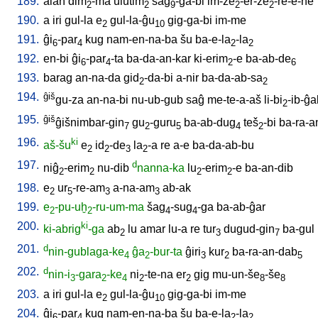
189.
alan
dim
-ma
ulutim
sag
-ga-bi
im-ze
-er-ze
-re-e-ne
2
2
9
2
2
190.
a
iri
gul-la
e
gul-la-ĝu
gig-ga-bi
im-me
2
10
191.
ĝi
-par
kug
nam-en-na-ba
šu
ba-e-la
-la
6
4
2
2
192.
en-bi
ĝi
-par
-ta
ba-da-an-kar
ki-erim
-e
ba-ab-de
6
4
2
6
193.
barag
an-na-da
gid
-da-bi
a-nir
ba-da-ab-sa
2
2
194.
ĝiš
gu-za
an-na-bi
nu-ub-gub
saĝ
me-te-a-aš
li-bi
-ib-ĝa
2
195.
ĝiš
ĝišnimbar-gin
gu
-guru
ba-ab-dug
teš
-bi
ba-ra-a
7
2
5
4
2
196.
ki
aš-šu
e
id
-de
la
-a
re
a-e
ba-da-ab-bu
2
2
3
2
197.
d
niĝ
-erim
nu-dib
nanna-ka
lu
-erim
-e
ba-an-dib
2
2
2
2
198.
e
ur
-re-am
a-na-am
ab-ak
2
5
3
3
199.
e
-pu-uḫ
-ru-um-ma
šag
-sug
-ga
ba-ab-ĝar
2
2
4
4
200.
ki
ki-abrig
-ga
ab
lu
amar
lu-a
re
tur
dugud-gin
ba-gul
2
3
7
201.
d
nin-gublaga-ke
ĝa
-bur-ta
ĝiri
kur
ba-ra-an-dab
4
2
3
2
5
202.
d
nin-i
-gara
-ke
ni
-te-na
er
gig
mu-un-še
-še
3
2
4
2
2
8
8
203.
a
iri
gul-la
e
gul-la-ĝu
gig-ga-bi
im-me
2
10
204.
ĝi
-par
kug
nam-en-na-ba
šu
ba-e-la
-la
6
4
2
2