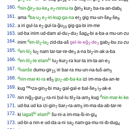
2
26
4
2
4
160.
d
nin-ĝir
-su-ke
e
-ninnu-ta
ĝiri
kur
ba-ra-an-dab
2
4
2
3
2
5
161.
d
ama
ba-u
e
-iri-kug-ga-na
er
gig
mu-un-še
-še
2
2
2
8
8
162.
a
iri
gul-la
e
gul-la-ĝu
gig-ga-bi
im-me
2
10
163.
ud-ba
inim
ud-dam
al-du
-du
šag
-bi
a-ba-a
mu-un-zu
7
7
4
164.
d
inim
en-lil
-la
zid-da-aš
gel-le-eĝ
-de
gab
-bu
zu-zu
2
2
3
3
2
165.
d
en-lil
lu
nam
tar-tar-re-de
a-na
bi
-in-ak-a-ba
2
2
3
2
166.
d
ki
en-lil
-le
elam
lu
-kur
-ra
kur-ta
im-ta-an-e
2
2
2
3
167.
d
nanše
dumu-gir
iri
bar-ra
mu-un-na-tuš-am
15
3
168.
d
nin-mar-ki-ra
eš
gu
-ab-ba-ka
izi
im-ma-da-an-te
3
2
169.
na
kug
za-gin
-bi
ma
gal-gal-e
bal-še
i
-ak-e
4
3
2
3
3
170.
d
nin
niĝ
-gur
-ra-ni
ḫul-lu
til
-la-am
kug
nin-mar-ki-ke
2
11
3
3
171.
ud-ba
ud
ka
izi-gin
bar
-ra-am
im-ma-da-ab-tar-re
7
7
3
172.
ki
ki
ki
lagaš
elam
šu-ni-a
im-ma-ši-in-gi
4
173.
ud-bi-a
nin-e
ud-da-a-ni
sa
nam-ga-mu-ni-ib-dug
2
4