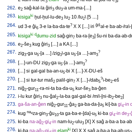
3
2
2
3
262.
e
saĝ-kal-la
ĝiri
du
-a
um-ma-[…
]
2
3
3
263.
ki
kisiga
ḫul-ḫul-lu-de
lu
10
/
lu
\ [
5
…
]
3
2
2
264.
?
ĝiš
ud
3-e
ĝi
3-e
la-ba-da-te
X
X
[
…
]
iri
al-e
ba-ab-/ra\-
6
265.
ki
d
kisiga
dumu-zid
saĝ-gin
ba-ra-[e
]
šu-ni
ba-da-ab-d
7
3
266.
e
-še
kug
ĝiri
[
…
]
a
KA
[
…
]
2
3
3
267.
?
zig
-ga
u
-[a
…
] /
zig
\-ga
u
-[a
…]-am
3
5
3
5
3
268.
?
[
…]-un-DU
zig
-ga
u
-[a
…]-am
3
5
3
269.
[
…
]
si
gal-gal
ba-an-u
-bi
X
[
…]-X-DU-eš
5
270.
?
[
…
]
si
tur-tur
maš
palil-gin
X
[
…]-/dab
\-be
-eš
2
7
5
2
271.
niĝ
-gur
-ra-ni-ta
ba-da-u
kur-še
ba-ĝen
2
11
5
3
272.
i-lu
kur
ĝiri
nu-ĝal
-la-ba
gal-gal-bi
/
mi\-[ni-ib
-be
]
3
2
2
2
273.
ga-ša-an-ĝen
niĝ
-gur
-ĝa
ga-ba-da-[u
ki]-ba
gi
-in
2
11
2
5
4
274.
na
kug
za-gin
-ĝu
-ta
ga-ba-e-[da]-u
ki-ba
gi
-in
de
-
4
3
10
5
4
3
275.
ki-ba
na-aĝ
-gi
-in
nam-lu
-ulu
[
X
]
X
saĝ
a-ba-a
ba-ab
2
4
2
3
276.
ki
ki-ba
na-aĝ
-gi
-in
elam
[
X
]
X
X
saĝ
a-ba-a
ba-ab-us