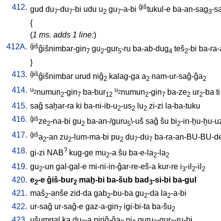
412.
ĝiš
gud
du
-du
-bi
udu
u
gu
-a-bi
tukul-e
ba-an-sag
-s
7
7
2
7
3
{
(
1 ms. adds 1 line:
)
412A.
ĝiš
ĝišnimbar-gin
gu
-gur
-ru
ba-ab-dug
teš
-bi
ba-ra
7
2
5
4
2
}
413.
ĝiš
ĝišnimbar
urud
niĝ
kalag-ga
a
nam-ur-saĝ-ĝa
2
2
2
414.
u
u
numun
-gin
ba-bur
numun
-gin
ba-ze
ur
-ba
ti
2
2
2
7
12
2
7
2
2
415.
saĝ
saḫar-ra
ki
ba-ni-ib-u
-us
lu
zi-zi
la-ba-tuku
2
2
2
416.
ĝiš
ze
-na-bi
gu
ba-an-/guru
\-uš
saĝ
šu
bi
-in-ḫu-ḫu-u
2
2
5
2
417.
ĝiš
a
-an
zu
-lum-ma-bi
pu
du
-du
ba-ra-an-BU-BU-d
2
2
2
7
7
418.
?
gi-zi
NAB
kug-ge
mu
-a
šu
ba-e-la
-la
2
2
2
419.
gu
-un
gal-gal-e
mi-ni-in-ĝar-re-eš-a
kur-re
i
-il
-il
2
3
2
2
420.
e
-e
ĝiš-bur
maḫ-bi
ba-šub
bad
-si-bi
ba-gul
2
2
3
421.
maš
-anše
zid-da
gab
-bu-ba
gu
-da
la
-a-bi
2
2
2
2
422.
ur-saĝ
ur-saĝ-e
gaz-a-gin
igi-bi-ta
ba-šu
7
2
423.
ušumgal
ka
du
-a
piriĝ-ĝa
ni
guru
-gur
-ru-bi