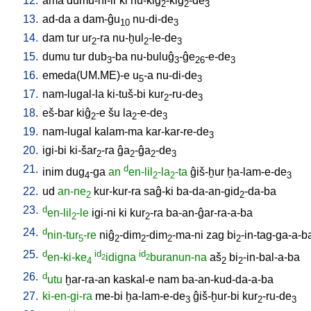
12.
ama
dumu-ni-ir
ki
nu-kiĝ
-kiĝ
-de
2
2
3
13.
ad-da
a
dam-ĝu
nu-di-de
10
3
14.
dam
tur
ur
-ra
nu-ḫul
-le-de
2
2
3
15.
dumu
tur
dub
-ba
nu-buluĝ
-ĝe
-e-de
3
3
26
3
16.
emeda(UM.ME)-e
u
-a
nu-di-de
5
3
17.
nam-lugal-la
ki-tuš-bi
kur
-ru-de
2
3
18.
eš-bar
kiĝ
-e
šu
la
-e-de
2
2
3
19.
nam-lugal
kalam-ma
kar-kar-re-de
3
20.
igi-bi
ki-šar
-ra
ĝa
-ĝa
-de
2
2
2
3
21.
d
inim
dug
-ga
an
en-lil
-la
-ta
ĝiš-ḫur
ḫa-lam-e-de
4
2
2
3
22.
ud
an-ne
kur-kur-ra
saĝ-ki
ba-da-an-gid
-da-ba
2
2
23.
d
en-lil
-le
igi-ni
ki
kur
-ra
ba-an-ĝar-ra-a-ba
2
2
24.
d
nin-tur
-re
niĝ
-dim
-dim
-ma-ni
zag
bi
-in-tag-ga-a-b
5
2
2
2
2
25.
d
id
id
en-ki-ke
idigna
buranun-na
aš
bi
-in-bal-a-ba
2
2
4
2
2
26.
d
utu
ḫar-ra-an
kaskal-e
nam
ba-an-kud-da-a-ba
27.
ki-en-gi-ra
me-bi
ḫa-lam-e-de
ĝiš-ḫur-bi
kur
-ru-de
3
2
3