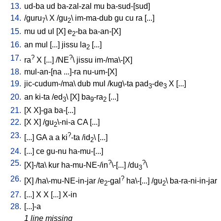
13.
ud-ba
ud
ba-zal-zal
mu
ba-sud-[sud
]
14.
/
guru
\
X
/
gu
\
im-ma-dub
gu
cu
ra
[
...
]
7
2
15.
mu
ud
ul
[
X
]
e
-ba
ba-an-[X
]
2
16.
an
mul
[
...
]
jissu
la
[
...
]
2
17.
?
?
ra
X
[
...
] /
NE
\
jissu
im-/ma\-[X
]
18.
mul-an-[na
...]-ra
nu-um-[X
]
19.
jic-cudum-/ma
\
dub
mul
/
kug\-ta
pad
-de
X
[
...
]
3
3
20.
an
ki-ta
/
ed
\ [
X
]
ba
-ra
[
...
]
3
9
2
21.
[
X
X]-ga
ba-[...
]
22.
[
X
X
] /
gu
\-ni-a
CA
[
...
]
2
23.
?
[
...
]
GA
a
a
ki
-ta
/
id
\ [
...
]
2
24.
[
...
]
ce
gu-nu
ha-mu-[...
]
25.
?
?
[
X]-/ta
\
kur
ha-mu-NE-/in
\-[...
] /
du
\
3
26.
?
[
X
] /
ha\-mu-NE-in-jar
/
e
-gal
ha\-[...
] /
gu
\
ba-ra-ni-in-jar
2
2
27.
[
...
]
X
X
[
...
]
X-in
28.
[
...]-a
1 line missing