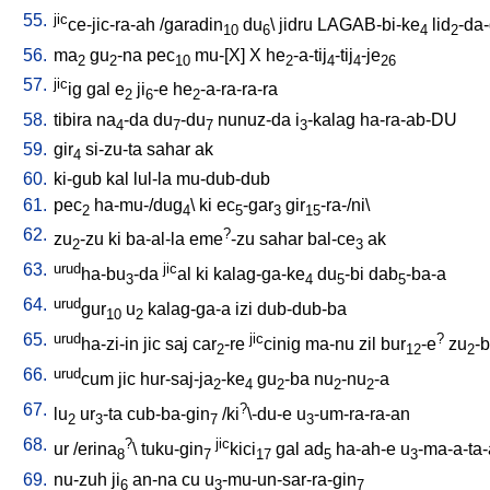
55.
jic
ce-jic-ra-ah
/
garadin
du
\
jidru
LAGAB-bi-ke
lid
-da
10
6
4
2
56.
ma
gu
-na
pec
mu-[X
]
X
he
-a-tij
-tij
-je
2
2
10
2
4
4
26
57.
jic
ig
gal
e
ji
-e
he
-a-ra-ra-ra
2
6
2
58.
tibira
na
-da
du
-du
nunuz-da
i
-kalag
ha-ra-ab-DU
4
7
7
3
59.
gir
si-zu-ta
sahar
ak
4
60.
ki-gub
kal
lul-la
mu-dub-dub
61.
pec
ha-mu-/dug
\
ki
ec
-gar
gir
-ra-/ni
\
2
4
5
3
15
62.
?
zu
-zu
ki
ba-al-la
eme
-zu
sahar
bal-ce
ak
2
3
63.
urud
jic
ha-bu
-da
al
ki
kalag-ga-ke
du
-bi
dab
-ba-a
3
4
5
5
64.
urud
gur
u
kalag-ga-a
izi
dub-dub-ba
10
2
65.
urud
jic
?
ha-zi-in
jic
saj
car
-re
cinig
ma-nu
zil
bur
-e
zu
-b
2
12
2
66.
urud
cum
jic
hur-saj-ja
-ke
gu
-ba
nu
-nu
-a
2
4
2
2
2
67.
?
lu
ur
-ta
cub-ba-gin
/
ki
\-du-e
u
-um-ra-ra-an
2
3
7
3
68.
?
jic
ur
/
erina
\
tuku-gin
kici
gal
ad
ha-ah-e
u
-ma-a-ta
8
7
17
5
3
69.
nu-zuh
ji
an-na
cu
u
-mu-un-sar-ra-gin
6
3
7