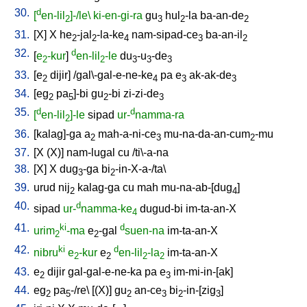
30.
d
[
en-lil
]-/le\
ki-en-gi-ra
gu
hul
-la
ba-an-de
2
3
2
2
31.
[
X
]
X
he
-jal
-la-ke
nam-sipad-ce
ba-an-il
2
2
4
3
2
32.
d
[
e
-kur
]
en-lil
-le
du
-u
-de
2
2
3
3
3
33.
[
e
dijir
] /
gal\-gal-e-ne-ke
pa
e
ak-ak-de
2
4
3
3
34.
[
eg
pa
]-bi
gu
-bi
zi-zi-de
2
5
2
3
35.
d
d
[
en-lil
]-le
sipad
ur-
namma-ra
2
36.
[
kalag]-ga
a
mah-a-ni-ce
mu-na-da-an-cum
-mu
2
3
2
37.
[
X
(X)
]
nam-lugal
cu
/
ti\-a-na
38.
[
X
]
X
dug
-ga
bi
-in-X-a-/ta
\
3
2
39.
urud
nij
kalag-ga
cu
mah
mu-na-ab-[dug
]
2
4
40.
d
sipad
ur-
namma-ke
dugud-bi
im-ta-an-X
4
41.
ki
d
urim
-ma
e
-gal
suen-na
im-ta-an-X
2
2
42.
ki
d
nibru
e
-kur
e
en-lil
-la
im-ta-an-X
2
2
2
2
43.
e
dijir
gal-gal-e-ne-ka
pa
e
im-mi-in-[ak
]
2
3
44.
eg
pa
-/re
\ [
(X)
]
gu
an-ce
bi
-in-[zig
]
2
5
2
3
2
3