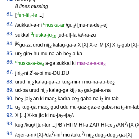
8 lines missing
81.
d
[
en-lil
-le
...
]
2
82.
d
/
sukkal\-a-ni
nuska-ar
/
gu
\ [
mu-na-de
-e
]
3
2
83.
d
sukkal
nuska-ju
[
ud-ul]-la
/
a\-ra-zu
10
84.
jic
gu-za
urud
nij
kalag-ga-a
X
[
X
]
X-e
IM
[
X
]
X
i
-gub
[
X]
2
3
85.
ur
-gin
hu-mu-na-ab-be
-a-ka
5
7
2
86.
d
nuska-a-ke
a-ga
sukkal
ki
mar-za-a-ce
4
3
87.
!
jiri
-ni
2
-a-bi
mu-DU.DU
3
88.
urud
nij
kalag-ga-ar
kur
-mi-ni
mu-na-ab-be
2
9
2
89.
ud-ba
urud
nij
kalag-ga
kij
a
gal-gal-a-na
2
2
2
90.
he
-jal
an
ki
mac
kadra-ce
gaba-na
i
-im-tab
2
2
2
3
3
91.
u
kug-ga
mac
gud
udu
mu-gaz-gaz-e
gaba-na
i
-im-ta
3
2
3
92.
X
[
...
]
X-ka
jic
ki
nu-ja
-/ja
\
2
2
93.
?
kug
/
kug
\ [
tur-tur
...
] /
BI
\
HI
IM
HI-a
ZAR
HI-ce
/
AN
\ [
X
(
3
94.
?
!
?
/
ejer-a-ni
\ [
X]-/da
\-ni
mu
/
tuku
\
nij
dug
-dug
-ga-[X
]
2
3
3