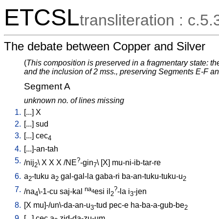
ETCSL
transliteration : c.5.
The debate between Copper and Silver
(
This composition is preserved in a fragmentary state: t
and the inclusion of 2 mss., preserving Segments E-F and
Segment A
unknown no. of lines missing
1.
[
...
]
X
2.
[
...
]
sud
3.
[
...
]
cec
4
4.
[
...]-an-tah
5.
?
/
nij
\
X
X
X
/
NE
-gin
\ [
X
]
mu-ni-ib-tar-re
2
7
6.
a
-tuku
a
gal-gal-la
gaba-ri
ba-an-tuku-tuku-u
2
2
2
7.
na
?
/
na
\-1-cu
saj-kal
esi
il
-la
i
-jen
4
4
2
3
8.
[
X
mu]-/un\-da-an-u
-tud
pec-e
ha-ba-a-gub-be
3
2
9.
[
...
]
cec
a
zid-da-zu-um