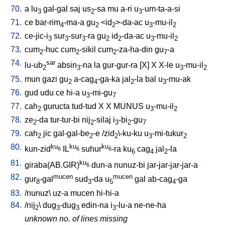
70.
a
lu
gal-gal
saj
us
-sa
mu
a-ri
u
-um-ta-a-si
3
2
3
71.
ce
bar-rim
-ma-a
gu
<
id
>-da-ac
u
-mu-il
4
2
2
3
2
72.
ce-jic-i
sur
-sur
-ra
gu
id
-da-ac
u
-mu-il
3
3
3
2
2
3
2
73.
cum
-huc
cum
-sikil
cum
-za-ha-din
gu
-a
2
2
2
7
74.
sar
lu-ub
absin
-na
la
gur-gur-ra
[
X
]
X
X-le
u
-mu-il
2
3
3
2
75.
mun
gazi
gu
a-cag
-ga-ka
jal
-la
bal
u
-mu-ak
2
4
2
3
76.
gud
udu
ce
hi-a
u
-mi-gu
3
7
77.
cah
guructa
tud-tud
X
X
MUNUS
u
-mu-il
2
3
2
78.
ze
-da
tur-tur-bi
nij
-silaj
i
-bi
-gu
2
2
3
2
7
79.
cah
jic
gal-gal-be
-e
/
zid
\-ku-ku
u
-mi-tukur
2
2
2
3
2
80.
ku
ku
ku
kun-zid
IL
suhur
-ra
ku
cag
jal
-la
6
6
6
6
4
2
81.
ku
giraba(AB.GIR)
dun-a
nunuz-bi
jar-jar-jar-jar-a
6
82.
mucen
mucen
gur
-gal
sud
-da
u
gal
ab-cag
-ga
8
3
5
4
83.
/
nunuz
\
uz-a
mucen
hi-hi-a
84.
/
nij
\
dug
-dug
edin-na
i
-lu-a
ne-ne-ha
2
3
3
3
unknown no. of lines missing