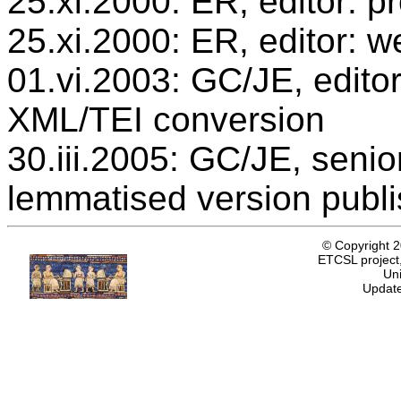
25.xi.2000: ER, editor: 
25.xi.2000: ER, editor: w
01.vi.2003: GC/JE, editor
XML/TEI conversion
30.iii.2005: GC/JE, senio
lemmatised version publ
© Copyright 
ETCSL project,
Uni
Update