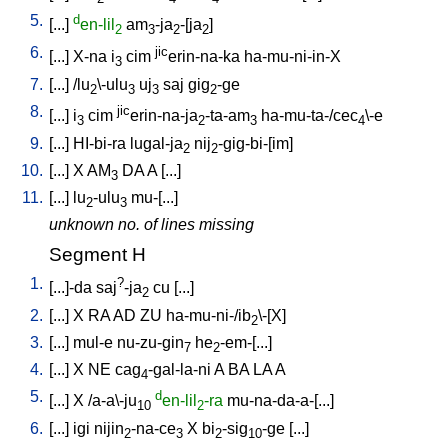
5.
d
[
...
]
en-lil
am
-ja
-[ja
]
2
3
2
2
6.
jic
[
...
]
X-na
i
cim
erin-na-ka
ha-mu-ni-in-X
3
7.
[
...
] /
lu
\-ulu
uj
saj
gig
-ge
2
3
3
2
8.
jic
[
...
]
i
cim
erin-na-ja
-ta-am
ha-mu-ta-/cec
\-e
3
2
3
4
9.
[
...
]
HI-bi-ra
lugal-ja
nij
-gig-bi-[im
]
2
2
10.
[
...
]
X
AM
DA
A
[
...
]
3
11.
[
...
]
lu
-ulu
mu-[...
]
2
3
unknown no. of lines missing
Segment H
1.
?
[
...]-da
saj
-ja
cu
[
...
]
2
2.
[
...
]
X
RA
AD
ZU
ha-mu-ni-/ib
\-[X
]
2
3.
[
...
]
mul-e
nu-zu-gin
he
-em-[...
]
7
2
4.
[
...
]
X
NE
cag
-gal-la-ni
A
BA
LA
A
4
5.
d
[
...
]
X
/
a-a\-ju
en-lil
-ra
mu-na-da-a-[...
]
10
2
6.
[
...
]
igi
nijin
-na-ce
X
bi
-sig
-ge
[
...
]
2
3
2
10