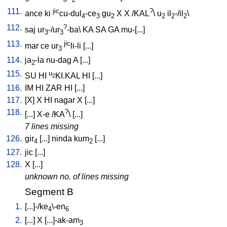
111.
jic
?
ance
ki
cu-dul
-ce
gu
X
X
/
KAL
\
u
il
-/il
\
4
3
2
2
2
2
112.
?
saj
ur
-/ur
-ba
\
KA
SA
GA
mu-[...
]
3
3
113.
jic
mar
ce
ur
li-li
[
...
]
3
114.
ja
-la
nu-dag
A
[
...
]
2
115.
u
SU
HI
KI.KAL
HI
[
...
]
2
116.
IM
HI
ZAR
HI
[
...
]
117.
[
X
]
X
HI
nagar
X
[
...
]
118.
?
[
...
]
X-e
/
KA
\ [
...
]
7 lines missing
126.
gir
[
...
]
ninda
kum
[
...
]
4
2
127.
jic
[
...
]
128.
X
[
...
]
unknown no. of lines missing
Segment B
1.
[
...]-/ke
\-en
4
6
2.
[
...
]
X
[
...]-ak-am
3