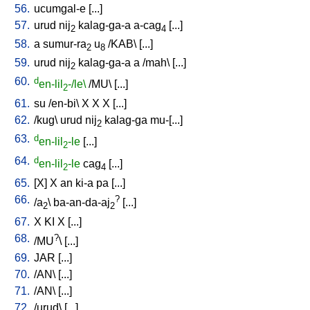
56.
ucumgal-e
[
...
]
57.
urud
nij
kalag-ga-a
a-cag
[
...
]
2
4
58.
a
sumur-ra
u
/
KAB
\ [
...
]
2
8
59.
urud
nij
kalag-ga-a
a
/
mah
\ [
...
]
2
60.
d
en-lil
-/le\
/
MU
\ [
...
]
2
61.
su
/
en-bi
\
X
X
X
[
...
]
62.
/
kug
\
urud
nij
kalag-ga
mu-[...
]
2
63.
d
en-lil
-le
[
...
]
2
64.
d
en-lil
-le
cag
[
...
]
2
4
65.
[
X
]
X
an
ki-a
pa
[
...
]
66.
?
/
a
\
ba-an-da-aj
[
...
]
2
2
67.
X
KI
X
[
...
]
68.
?
/
MU
\ [
...
]
69.
JAR
[
...
]
70.
/
AN
\ [
...
]
71.
/
AN
\ [
...
]
72.
/
urud
\ [
...
]