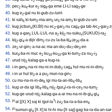
2
4
2
9
3
39.
pec
ku
-kur
e
sig
-ga
eme
LI-LI
sag
-ge
2
4
2
9
3
40.
kug
e
-gal
nu
ki-gub-zu-/um
\
2
41.
ki
sah
ki-tum
-ma-am
ur
-ra-am
ki-gub-zu-um
6
2
3
5
3
42.
kug
jicbun
(KI.BI)
nu
ec
-gar
nu
cag
-ga
tab
/
ec
-gar
-
x
2
3
4
2
3
43.
kug
a-gar
LUL-LUL-na
a
kij
nu-suku
(SUKUD)-ra
5
2
2
x
2
44.
kij
-gi
-a
dijir
dim
cu-zu
la-ba-tij
-je
-da-a
2
4
2
4
26
45.
ze
ur-gin
a-na-ac
ma-an-du
-du
-de
-en
2
7
7
7
3
46.
kur
-ba-ni
muc
e
ku
-ku
-ga
ki-tum
-za
nu
-i
9
2
10
10
2
2
3
47.
urud
nij
kalag-ga-a
kug-ra
2
48.
i-in
gen
-na-ni
mu-ni-in-dub
cag
hul
mu-ni-in-dim
6
2
4
2
49.
i-in
ur
hul
til
-a
a
pu
mun-na-gin
3
2
7
50.
cu
mu-na-ni-in-de
igi
mu-ta-an-lib
-lib
6
4
4
51.
kug
ur-da
igi
lib
-lib
nij
/
gur
\-ra-ni-ce
nu-tum
4
4
2
4
3
2
52.
kug-ge
urud
nij
kalag-ga-a-ar
mu-na-ni-ib-gi
-gi
2
4
4
53.
jic
?
al
[
(X)
X
]
saj
ki
/
gul-la
\
zu
ba-ra-a-ba-en
2
6
54.
jic
sumun-gi
[
X
X
]
ki
hi-hi
mu-[X
saj]-gag
ba-ra-da-an-sar
4