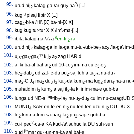
95.
?
urud
nij
kalag-ga-/ar
gu
-na
\ [
...
]
2
2
96.
gi
kug
pisaj
libir
X
[
...
]
97.
cag
-bi-a
/
HI
\ [
X
]
ba-ni-[X
X
]
4
98.
kug
kug
tur-tur
X
X
/
im\-ma-[...
]
99.
d
ibila
kalag-ga
/
a\-a
en-lil
-ra
2
100.
urud
nij
kalag-ga
in
la-ga
mu-tu-/ub\-be
ac
/
la-ga
\
im-
2
2
2
101.
ga
uj
-ga
-ga
kij
a
zag
HAR
di
3
6
6
2
2
102.
al
ki
ba-al
bahar
ud
10-ce
im-ma
cu
e
-e
2
3
3
3
103.
he
-dab
ud
zal-le-da
pu
-saj
luh
a
tu
-a
nu-du
2
5
2
5
7
104.
ma
-GIJ
ma
du
i
ku
-da
kum
-ma
tug
dan
-na-a
nu-
2
4
2
8
3
6
2
2
4
105.
muhaldim
i
kum
a
saj
il
-la
ki
inim-ma-e
gub-ba
3
2
2
106.
tug
lunga
ud
NE-a
ib
-la
nu-u
-du
cu
im
nu-carag(UD.
2
2
2
3
8
107.
MUNU
.SAR
en-te-en
ni
nu-ten-ten
uzu
nij
DU.DU
X
4
2
2
108.
lu
-kin-na-tum
sa-par
la
pu
-saj-e
gub-ba
2
4
2
2
109.
?
cu-i
pec
-ca-a
KA
kud-/a
\
suhuc
la
DU
suh-suh
110.
jic
gud
mar
gu
-un-na-ka
saj
bal-e
2