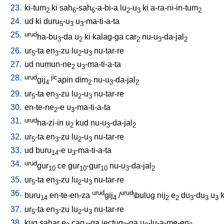
23.
ki-tum
ki
sah
-sah
-a-bi-a
lu
-u
ki
a-ra-ni-in-tum
2
6
6
2
3
2
24.
ud
ki
duru
-u
u
-ma-ti-a-ta
5
3
3
25.
urud
ha-bu
-da
u
ki
kalag-ga
car
nu-u
-da-jal
3
2
2
3
2
26.
ur
-ta
en
-zu
lu
-u
nu-tar-re
5
3
2
3
27.
ud
numun-ne
u
-ma-ti-a-ta
2
3
28.
urud
jic
gij
apin
dim
nu-u
-da-jal
4
2
3
2
29.
ur
-ta
en
-zu
lu
-u
nu-tar-re
5
3
2
3
30.
en-te-ne
-e
u
-ma-ti-a-ta
2
3
31.
urud
ha-zi-in
u
kud
nu-u
-da-jal
2
3
2
32.
ur
-ta
en
-zu
lu
-u
nu-tar-re
5
3
2
3
33.
ud
buru
-e
u
-ma-ti-a-ta
14
3
34.
urud
gur
ce
gur
-gur
nu-u
-da-jal
10
10
10
3
2
35.
ur
-ta
en
-zu
lu
-u
nu-tar-re
5
3
2
3
36.
urud
urud
buru
en-te-en-za
gij
/
\bulug
nij
e
du
-du
u
k
14
4
2
2
3
3
3
37.
ur
-ta
en
-zu
lu
-u
nu-tar-re
5
3
2
3
38.
kug
sahar
e
cag
-ga
jectug
-ga
u
-lu-a-me-en