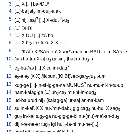
3.
[
...
]
X
[
...
]
ba-/DU
\
4.
[
...]-ba
jal
im-du
-a
ak
2
8
5.
?
?
[
...
]
nij
saj
[
...
]
X-/du
\-u
2
8
3
6.
[
...
]
DI-DI
7.
[
...
]
X
DU
[
...]-/a\-ba
8.
[
...
]
X
bi
-ib
-tuku
X
X
[
...
]
2
2
9.
?
[
...
] /
KAL
\
X
/
SAR-za
\
X
/
ur
\-mah
nu-BAD
ci-im-SAR-e
10.
/
uc
\
ba-[ra-X-a
]
u
gi-sig
[
ba]-ra-du
-a
3
7
3
11.
?
e
-ba-/ra
\ [
...
]
X
cu
im-dag
3
12.
e
-a
e
[
X
X
] /
jicbun
(KI.BI)
\
ec-gar
-ju
-um
2
2
x
3
10
13.
?
kug-ge
[
...]-in-si-ig-ga-na
MUNUS
nu-mu-ni-in-tu-ub
14.
nam-kalag-ga
[
...
]
ur
-ce
mu-ni-in-dug
5
3
4
15.
ud-ba
urud
nij
[
kalag-ga
]
ur-saj
an-na-kam
2
16.
su
in-/kal
\
X
X
nu-/mu\-dab
gig
cag
nu-hul
X
sag
5
4
3
17.
gu
in-kal
tug
-ga
nu-gig-ge-bi
nu-[mu]-/na\-an-du
2
2
3
18.
dijir-re-ne-er
tug
igi
hul
-la-ni
mu-ne-[...
]
2
2