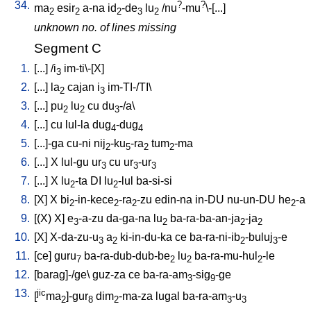
34.
?
?
ma
esir
a-na
id
-de
lu
/
nu
-mu
\-[...
]
2
2
2
3
2
unknown no. of lines missing
Segment C
1.
[
...
] /
i
im-ti\-[X
]
3
2.
[
...
]
la
cajan
i
im-TI-/TI
\
2
3
3.
[
...
]
pu
lu
cu
du
-/a
\
2
2
3
4.
[
...
]
cu
lul-la
dug
-dug
4
4
5.
[
...]-ga
cu-ni
nij
-ku
-ra
tum
-ma
2
5
2
2
6.
[
...
]
X
lul-gu
ur
cu
ur
-ur
3
3
3
7.
[
...
]
X
lu
-ta
DI
lu
-lul
ba-si-si
2
2
8.
[
X
]
X
bi
-in-kece
-ra
-zu
edin-na
in-DU
nu-un-DU
he
-a
2
2
2
2
9.
[
(X)
X
]
e
-a-zu
da-ga-na
lu
ba-ra-ba-an-ja
-ja
3
2
2
2
10.
[
X
]
X-da-zu-u
a
ki-in-du-ka
ce
ba-ra-ni-ib
-buluj
-e
3
2
2
3
11.
[
ce
]
guru
ba-ra-dub-dub-be
lu
ba-ra-mu-hul
-le
7
2
2
2
12.
[
barag]-/ge
\
guz-za
ce
ba-ra-am
-sig
-ge
3
9
13.
jic
[
ma
]-gur
dim
-ma-za
lugal
ba-ra-am
-u
2
8
2
3
3