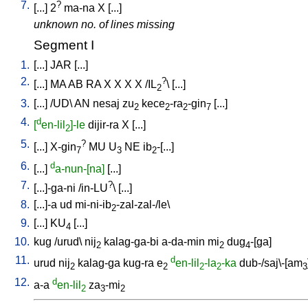
7.
?
[
...
]
2
ma-na
X
[
...
]
unknown no. of lines missing
Segment I
1.
[
...
]
JAR
[
...
]
2.
?
[
...
]
MA
AB
RA
X
X
X
X
/
IL
\ [
...
]
2
3.
[
...
] /
UD
\
AN
nesaj
zu
kece
-ra
-gin
[
...
]
2
2
2
7
4.
d
[
en-lil
]-le
dijir-ra
X
[
...
]
2
5.
?
[
...
]
X-gin
MU
U
NE
ib
-[...
]
7
3
2
6.
d
[
...
]
a-nun-[na]
[
...
]
7.
?
[
...]-ga-ni
/
in-LU
\ [
...
]
8.
[
...]-a
ud
mi-ni-ib
-zal-zal-/le
\
2
9.
[
...
]
KU
[
...
]
4
10.
kug
/
urud
\
nij
kalag-ga-bi
a-da-min
mi
dug
-[ga
]
2
2
4
11.
d
urud
nij
kalag-ga
kug-ra
e
en-lil
-la
-ka
dub-/saj\-[am
2
2
2
2
3
12.
d
a-a
en-lil
za
-mi
2
3
2