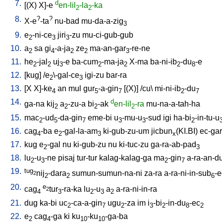
7.
d
[
(X)
X]-e
en-lil
-la
-ka
2
2
8.
?
?
X-e
-ta
nu-bad
mu-da-a-zig
3
9.
e
-ni-ce
jiri
-zu
mu-ci-gub-gub
2
3
3
10.
a
sa
gi
-a-ja
ze
ma-an-gar
-re-ne
2
4
2
2
3
11.
he
-jal
uj
-e
ba-cum
-ma-ja
X-ma
ba-ni-ib
-du
-e
2
2
3
2
2
2
8
12.
[
kug
] /
e
\-gal-ce
igi-zu
bar-ra
2
3
13.
[
X
X]-ke
an
mul
gur
-a-gin
[
(X)
] /
cu
\
mi-ni-ib
-du
4
5
7
2
7
14.
d
ga-na
kij
a
-zu-a
bi
-ak
en-lil
-ra
mu-na-a-tah-ha
2
2
2
2
15.
mac
-ud
-da-gin
eme-bi
u
-mu-u
-sud
igi
ha-bi
-in-tu-u
2
5
7
3
3
2
16.
cag
-ba
e
-gal-la-am
ki-gub-zu-um
jicbun
(KI.BI)
ec-gar
4
2
3
x
17.
kug
e
-gal
nu
ki-gub-zu
nu
ki-tuc-zu
ga-ra-ab-pad
2
3
18.
lu
-u
-ne
pisaj
tur-tur
kalag-kalag-ga
ma
-gin
a-ra-an-d
2
3
2
7
19.
tug
nij
-dara
sumun-sumun-na-ni
za-ra
a-ra-ni-in-sub
-e
2
2
2
6
20.
e
cag
tur
-ra-ka
lu
-u
a
a-ra-ni-in-ra
2
4
3
2
3
2
21.
dug
ka-bi
uc
-ca-a-gin
ugu
-za
im
i
-bi
-in-du
-ec
2
7
2
3
2
8
2
22.
e
cag
-ga
ki
ku
-ku
-ga-ba
2
4
10
10