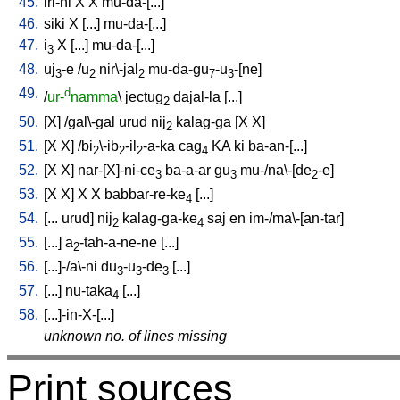
45.
iri-ni
X
X
mu-da-[...
]
46.
siki
X
[
...
]
mu-da-[...
]
47.
i
X
[
...
]
mu-da-[...
]
3
48.
uj
-e
/
u
nir\-jal
mu-da-gu
-u
-[ne
]
3
2
2
7
3
49.
d
/
ur-
namma
\
jectug
dajal-la
[
...
]
2
50.
[
X
] /
gal\-gal
urud
nij
kalag-ga
[
X
X
]
2
51.
[
X
X
] /
bi
\-ib
-il
-a-ka
cag
KA
ki
ba-an-[...
]
2
2
2
4
52.
[
X
X
]
nar-[X]-ni-ce
ba-a-ar
gu
mu-/na\-[de
-e
]
3
3
2
53.
[
X
X
]
X
X
babbar-re-ke
[
...
]
4
54.
[
...
urud
]
nij
kalag-ga-ke
saj
en
im-/ma\-[an-tar
]
2
4
55.
[
...
]
a
-tah-a-ne-ne
[
...
]
2
56.
[
...]-/a\-ni
du
-u
-de
[
...
]
3
3
3
57.
[
...
]
nu-taka
[
...
]
4
58.
[
...]-in-X-[...
]
unknown no. of lines missing
Print sources