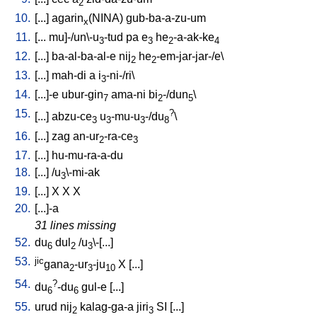
2
10.
[
...
]
agarin
(NINA)
gub-ba-a-zu-um
x
11.
[
...
mu]-/un\-u
-tud
pa
e
he
-a-ak-ke
3
3
2
4
12.
[
...
]
ba-al-ba-al-e
nij
he
-em-jar-jar-/e
\
2
2
13.
[
...
]
mah-di
a
i
-ni-/ri
\
3
14.
[
...]-e
ubur-gin
ama-ni
bi
-/dun
\
7
2
5
15.
?
[
...
]
abzu-ce
u
-mu-u
-/du
\
3
3
3
8
16.
[
...
]
zag
an-ur
-ra-ce
2
3
17.
[
...
]
hu-mu-ra-a-du
18.
[
...
] /
u
\-mi-ak
3
19.
[
...
]
X
X
X
20.
[
...]-a
31 lines missing
52.
du
dul
/
u
\-[...
]
6
2
3
53.
jic
gana
-ur
-ju
X
[
...
]
2
3
10
54.
?
du
-du
gul-e
[
...
]
6
6
55.
urud
nij
kalag-ga-a
jiri
SI
[
...
]
2
3