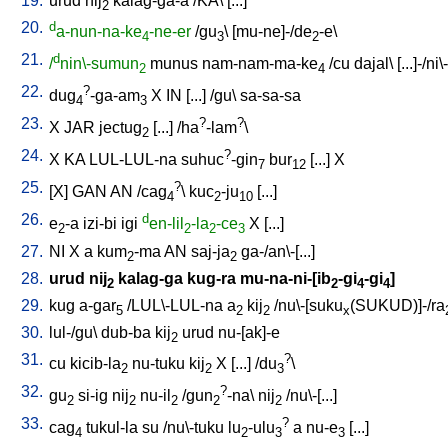
19.
urud
nij
kalag-ga-a
/
KA
\ [
...
]
2
20.
d
a-nun-na-ke
-ne-er
/
gu
\ [
mu-ne]-/de
-e
\
4
3
2
21.
d
/
nin\-sumun
munus
nam-nam-ma-ke
/
cu
dajal
\ [
...]-/ni
2
4
22.
?
dug
-ga-am
X
IN
[
...
] /
gu
\
sa-sa-sa
4
3
23.
?
?
X
JAR
jectug
[
...
] /
ha
-lam
\
2
24.
?
X
KA
LUL-LUL-na
suhuc
-gin
bur
[
...
]
X
7
12
25.
?
[
X
]
GAN
AN
/
cag
\
kuc
-ju
[
...
]
4
2
10
26.
d
e
-a
izi-bi
igi
en-lil
-la
-ce
X
[
...
]
2
2
2
3
27.
NI
X
a
kum
-ma
AN
saj-ja
ga-/an\-[...
]
2
2
28.
urud
nij
kalag-ga
kug-ra
mu-na-ni-[ib
-gi
-gi
]
2
2
4
4
29.
kug
a-gar
/
LUL\-LUL-na
a
kij
/
nu\-[suku
(SUKUD)]-/ra
5
2
2
x
30.
lul-/gu
\
dub-ba
kij
urud
nu-[ak]-e
2
31.
?
cu
kicib-la
nu-tuku
kij
X
[
...
] /
du
\
2
2
3
32.
?
gu
si-ig
nij
nu-il
/
gun
-na
\
nij
/
nu\-[...
]
2
2
2
2
2
33.
?
cag
tukul-la
su
/
nu\-tuku
lu
-ulu
a
nu-e
[
...
]
4
2
3
3