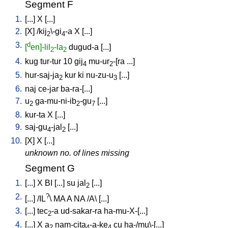
Segment F
1.
[
...
]
X
[
...
]
2.
[
X
] /
kij
\-gi
-a
X
[
...
]
2
4
3.
d
[
en]-lil
-la
dugud-a
[
...
]
2
2
4.
kug
tur-tur
10
gij
mu-ur
-[ra
...
]
4
2
5.
hur-saj-ja
kur
ki
nu-zu-u
[
...
]
2
3
6.
naj
ce-jar
ba-ra-[...
]
7.
u
ga-mu-ni-ib
-gu
[
...
]
2
2
7
8.
kur-ta
X
[
...
]
9.
saj-gu
-jal
[
...
]
4
2
10.
[
X
]
X
[
...
]
unknown no. of lines missing
Segment G
1.
[
...
]
X
BI
[
...
]
su
jal
[
...
]
2
2.
?
[
...
] /
IL
\
MA
A
NA
/
A
\ [
...
]
3.
[
...
]
tec
-a
ud-sakar-ra
ha-mu-X-[...
]
2
4.
[
...
]
X
a
nam-cita
-a-ke
cu
ha-/mu\-[...
]
2
4
4