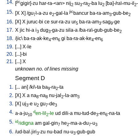
14.
jic
[
gigir]-zu
har-ra-<an
>
nij
su
-ra
-ba
lu
[
ba]-/ra\-mu-il
2
3
2
2
2
15.
jic
[
X
X
] /
gu
\-a-zu
e
-gal-la
bancur
ba-ra-am
-gub-be
7
2
3
2
16.
[
X
]
X
juruc-bi
ce
sur-ra-zu
ur
ba-ra-am
-sag
-ge
5
3
9
17.
X
jic
hi-a
i
dug
-ga-zu
sila-a
/
ba-ra\-gub-gub-be
3
3
2
18.
/
jic
\
ba-ra-ak-ke
-en
gi
ba-ra-ak-ke
-en
4
6
4
6
19.
[
...
]
X-le
20.
[
...]-bi
21.
[
...
]
X
unknown no. of lines missing
Segment D
1.
[
...
an
] /
ki\-ta
ba
-ra
-ta
9
2
2.
[
X
]
X
a
na
-na
nu-jal
-la-am
8
8
2
3
3.
[
X
]
uj
-e
u
gu
-de
3
2
7
3
4.
d
a-a-ju
en-lil
-le
ud
dili-a
mu-tud-de
-en
-na-ta
10
2
3
6
5.
id
idigna
am
gal-gin
he
-ma-a-du
-u
2
7
2
7
3
6.
/
ud-ba
\
jiri
-zu
nu-bad
nu-u
-gub-gub
3
3