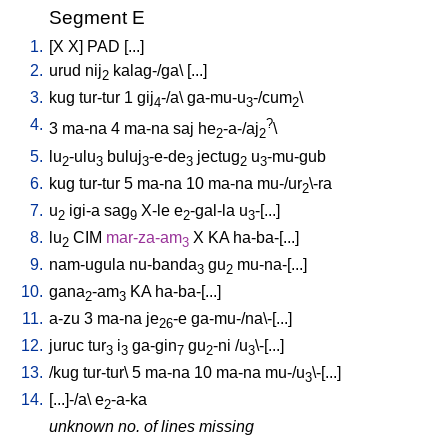
Segment E
1.
[
X
X
]
PAD
[
...
]
2.
urud
nij
kalag-/ga
\ [
...
]
2
3.
kug
tur-tur
1
gij
-/a
\
ga-mu-u
-/cum
\
4
3
2
4.
?
3
ma-na
4
ma-na
saj
he
-a-/aj
\
2
2
5.
lu
-ulu
buluj
-e-de
jectug
u
-mu-gub
2
3
3
3
2
3
6.
kug
tur-tur
5
ma-na
10
ma-na
mu-/ur
\-ra
2
7.
u
igi-a
sag
X-le
e
-gal-la
u
-[...
]
2
9
2
3
8.
lu
CIM
mar-za-am
X
KA
ha-ba-[...
]
2
3
9.
nam-ugula
nu-banda
gu
mu-na-[...
]
3
2
10.
gana
-am
KA
ha-ba-[...
]
2
3
11.
a-zu
3
ma-na
je
-e
ga-mu-/na\-[...
]
26
12.
juruc
tur
i
ga-gin
gu
-ni
/
u
\-[...
]
3
3
7
2
3
13.
/
kug
tur-tur
\
5
ma-na
10
ma-na
mu-/u
\-[...
]
3
14.
[
...]-/a
\
e
-a-ka
2
unknown no. of lines missing