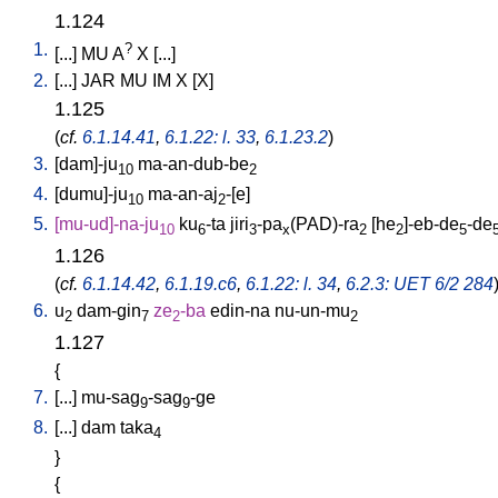
1.124
1.
?
[
...
]
MU
A
X
[
...
]
2.
[
...
]
JAR
MU
IM
X
[
X
]
1.125
(
cf.
6.1.14.41
,
6.1.22: l. 33
,
6.1.23.2
)
3.
[
dam]-ju
ma-an-dub-be
10
2
4.
[
dumu]-ju
ma-an-aj
-[e
]
10
2
5.
[
mu-ud]-na-ju
ku
-ta
jiri
-pa
(PAD)-ra
[
he
]-eb-de
-de
10
6
3
x
2
2
5
1.126
(
cf.
6.1.14.42
,
6.1.19.c6
,
6.1.22: l. 34
,
6.2.3: UET 6/2 284
6.
u
dam-gin
ze
-ba
edin-na
nu-un-mu
2
7
2
2
1.127
{
7.
[
...
]
mu-sag
-sag
-ge
9
9
8.
[
...
]
dam
taka
4
}
{