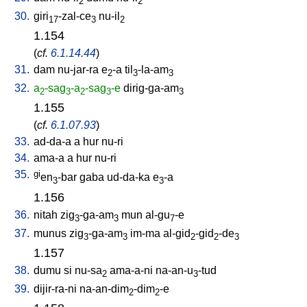
2
2
30.
giri
-zal-ce
nu-il
17
3
2
1.154
(
cf.
6.1.14.44
)
31.
dam
nu-jar-ra
e
-a
til
-la-am
2
3
3
32.
a
-sag
-a
-sag
-e
dirig-ga-am
2
3
2
3
3
1.155
(
cf.
6.1.07.93
)
33.
ad-da-a
a
hur
nu-ri
34.
ama-a
a
hur
nu-ri
35.
gi
en
-bar
gaba
ud-da-ka
e
-a
3
3
1.156
36.
nitah
zig
-ga-am
mun
al-gu
-e
3
3
7
37.
munus
zig
-ga-am
im-ma
al-gid
-gid
-de
3
3
2
2
3
1.157
38.
dumu
si
nu-sa
ama-a-ni
na-an-u
-tud
2
3
39.
dijir-ra-ni
na-an-dim
-dim
-e
2
2