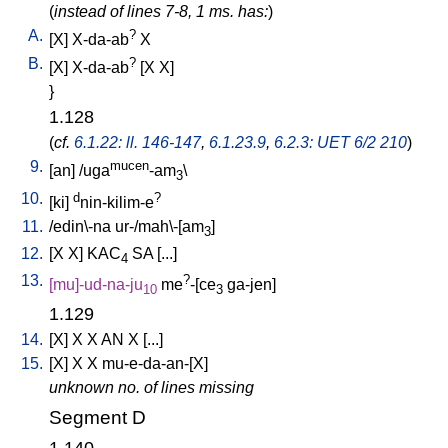
(
instead of lines 7-8, 1 ms. has:
)
A.
?
[
X
]
X-da-ab
X
B.
?
[
X
]
X-da-ab
[
X
X
]
}
1.128
(
cf.
6.1.22: ll. 146-147
,
6.1.23.9
,
6.2.3: UET 6/2 210
)
9.
mucen
[
an
] /
uga
-am
\
3
10.
d
?
[
ki
]
nin-kilim-e
11.
/
edin\-na
ur-/mah\-[am
]
3
12.
[
X
X
]
KAC
SA
[
...
]
4
13.
?
[
mu]-ud-na-ju
me
-[ce
ga-jen
]
10
3
1.129
14.
[
X
]
X
X
AN
X
[
...
]
15.
[
X
]
X
X
mu-e-da-an-[X
]
unknown no. of lines missing
Segment D
1.140