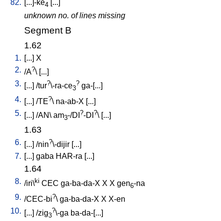
82.
[
...]-ke
[
...
]
4
unknown no. of lines missing
Segment B
1.62
1.
[
...
]
X
2.
?
/
A
\ [
...
]
3.
?
?
[
...
] /
tur
\-ra-ce
ga-[...
]
3
4.
?
[
...
] /
TE
\
na-ab-X
[
...
]
5.
?
?
[
...
] /
AN
\
am
-/DI
-DI
\ [
...
]
3
1.63
6.
?
[
...
] /
nin
\-dijir
[
...
]
7.
[
...
]
gaba
HAR-ra
[
...
]
1.64
8.
ki
/
iri\
CEC
ga-ba-da-X
X
X
gen
-na
6
9.
?
/
CEC-bi
\
ga-ba-da-X
X
X-en
10.
?
[
...
] /
zig
\-ga
ba-da-[...
]
3