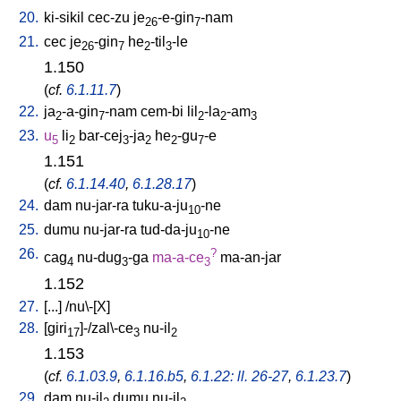
20.
ki-sikil
cec-zu
je
-e-gin
-nam
26
7
21.
cec
je
-gin
he
-til
-le
26
7
2
3
1.150
(
cf.
6.1.11.7
)
22.
ja
-a-gin
-nam
cem-bi
lil
-la
-am
2
7
2
2
3
23.
u
li
bar-cej
-ja
he
-gu
-e
5
2
3
2
2
7
1.151
(
cf.
6.1.14.40
,
6.1.28.17
)
24.
dam
nu-jar-ra
tuku-a-ju
-ne
10
25.
dumu
nu-jar-ra
tud-da-ju
-ne
10
26.
?
cag
nu-dug
-ga
ma-a-ce
ma-an-jar
4
3
3
1.152
27.
[
...
] /
nu\-[X
]
28.
[
giri
]-/zal\-ce
nu-il
17
3
2
1.153
(
cf.
6.1.03.9
,
6.1.16.b5
,
6.1.22: ll. 26-27
,
6.1.23.7
)
29.
dam
nu-il
dumu
nu-il