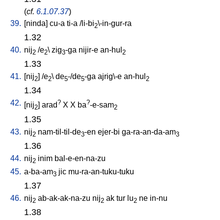
(
cf.
6.1.07.37
)
39.
[
ninda
]
cu-a
ti-a
/
li-bi
\-in-gur-ra
2
1.32
40.
nij
/
e
\
zig
-ga
nijir-e
an-hul
2
2
3
2
1.33
41.
[
nij
] /
e
\
de
-/de
-ga
ajrig\-e
an-hul
2
2
5
5
2
1.34
42.
?
?
[
nij
]
arad
X
X
ba
-e-sam
2
2
1.35
43.
nij
nam-til-til-de
-en
ejer-bi
ga-ra-an-da-am
2
3
3
1.36
44.
nij
inim
bal-e-en-na-zu
2
45.
a-ba-am
jic
mu-ra-an-tuku-tuku
3
1.37
46.
nij
ab-ak-ak-na-zu
nij
ak
tur
lu
ne
in-nu
2
2
2
1.38