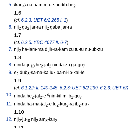
5.
/
kan
\-na
nam-mu-e-ni-dib-be
4
2
1.6
(
cf.
6.2.3: UET 6/2 265 l. 1
)
6.
nij
gu
jar-ra
nij
gaba
jar-ra
2
2
2
1.7
(
cf.
6.2.5: YBC 4677 ll. 6-7
)
7.
nij
ha-lam-ma
dijir-ra-kam
cu
tu-tu
nu-ub-zu
2
1.8
8.
ninda-ju
he
-jal
ninda-zu
ga-gu
10
2
2
7
9.
e
dub
-sa-na-ka
lu
ba-ni-ib-kal-le
2
3
2
1.9
(
cf.
6.1.22: ll. 140-145
,
6.2.3: UET 6/2 239
,
6.2.3: UET 6/
10.
d
ninda
he
-jal
-e
nin-kilim
ib
-gu
2
2
2
7
11.
ninda
ha-ma-jal
-e
lu
-kur
-ra
ib
-gu
2
2
2
2
7
1.10
12.
nij
-ju
nij
am
-kur
2
10
2
3
2
1.11