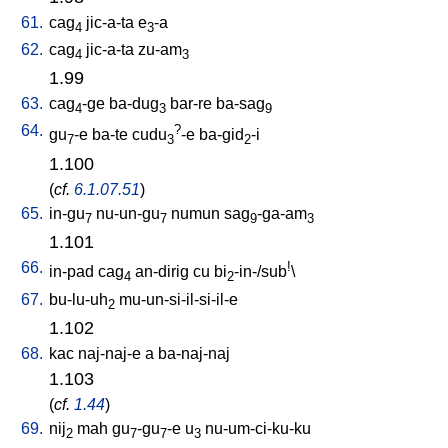
61.
cag
jic-a-ta
e
-a
4
3
62.
cag
jic-a-ta
zu-am
4
3
1.99
63.
cag
-ge
ba-dug
bar-re
ba-sag
4
3
9
64.
?
gu
-e
ba-te
cudu
-e
ba-gid
-i
7
3
2
1.100
(
cf.
6.1.07.51
)
65.
in-gu
nu-un-gu
numun
sag
-ga-am
7
7
9
3
1.101
66.
!
in-pad
cag
an-dirig
cu
bi
-in-/sub
\
4
2
67.
bu-lu-uh
mu-un-si-il-si-il-e
2
1.102
68.
kac
naj-naj-e
a
ba-naj-naj
1.103
(
cf.
1.44
)
69.
nij
mah
gu
-gu
-e
u
nu-um-ci-ku-ku
2
7
7
3