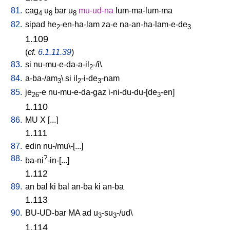
81.
cag
u
bar
u
mu-ud-na
lum-ma-lum-ma
4
8
8
82.
sipad
he
-en-ha-lam
za-e
na-an-ha-lam-e-de
2
3
1.109
(
cf.
6.1.11.39
)
83.
si
nu-mu-e-da-a-il
-/i
\
2
84.
a-ba-/am
\
si
il
-i-de
-nam
3
2
3
85.
je
-e
nu-mu-e-da-gaz
i-ni-du-du-[de
-en
]
26
3
1.110
86.
MU
X
[
...
]
1.111
87.
edin
nu-/mu\-[...
]
88.
?
ba-ni
-in-[...
]
1.112
89.
an
bal
ki
bal
an-ba
ki
an-ba
1.113
90.
BU-UD-bar
MA
ad
u
-su
-/ud
\
3
3
1.114