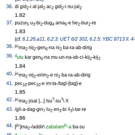
36.
di
gid
-i
al-jal
ac
gid
-i
nu-jal
2
2
2
2
2
1.82
37.
puzur
u
-bi
-dug
ama
-e
he
-bur
-re
5
3
2
4
5
2
2
1.83
(
cf.
6.1.26.a11
,
6.2.3: UET 6/2 302
,
6.2.5: YBC 8713 ll. 4
38.
jic
ma
nij
-gen
-na
ni
ba-ra-ab-dirig
2
2
6
2
39.
d
utu
kar
gen
-na
mu-un-na-ab-ci-kij
-kij
6
2
2
1.84
40.
jic
ma
nij
-erim
-e
ni
ba-ra-ab-dirig
2
2
2
2
41.
pec
-pec
-e
im-ta-/tag\-[tag]-e
10
10
1.85
42.
jic
?
?
ma
jisal
[
...
] /
su
-su
\
X
2
43.
/
gi\-a-dag-gin
lu
en
-bi
/
i
\-tar-re
7
2
3
3
1.86
44.
jic
ki
[
]ma
-/addir
\
zabalam
-a
ba-su
2
d
ki