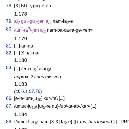
78.
[
X
]
BU
i
-gu
-e-en
3
7
1.178
79.
aj
gu
-gu
-jen
aj
nam-la
-e
2
7
7
2
2
80.
?
?
/
tur
-ra
\-jen
aj
nam-ba-ca-ra-ge-«en»
2
1.179
81.
[
...]-an-ga
82.
[
...
]
X
naj-naj
1.180
83.
?
[
...]-/en
\
ur
/
sag
\
5
9
approx. 2 lines missing
1.183
(
cf.
6.1.07.76
)
86.
[
e-le-lum-ju
]
kur-/re
\ [
...
]
10
87.
/
umuc-ju
\ [
ur
-re
nu]-/ub\-ta-ab-/kar\-[...
]
10
5
1.184
88.
{/
umuc\-ju
nam-[X
X]-la
-e
} {(
1 ms. has instead:
) [
...
] /
RI
10
2