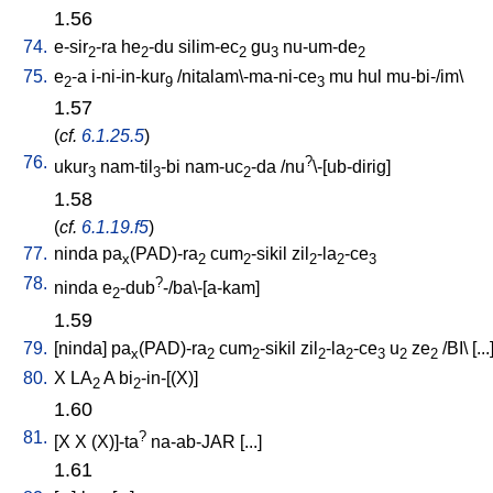
1.56
74.
e-sir
-ra
he
-du
silim-ec
gu
nu-um-de
2
2
2
3
2
75.
e
-a
i-ni-in-kur
/
nitalam\-ma-ni-ce
mu
hul
mu-bi-/im
\
2
9
3
1.57
(
cf.
6.1.25.5
)
76.
?
ukur
nam-til
-bi
nam-uc
-da
/
nu
\-[ub-dirig
]
3
3
2
1.58
(
cf.
6.1.19.f5
)
77.
ninda
pa
(PAD)-ra
cum
-sikil
zil
-la
-ce
x
2
2
2
2
3
78.
?
ninda
e
-dub
-/ba\-[a-kam
]
2
1.59
79.
[
ninda
]
pa
(PAD)-ra
cum
-sikil
zil
-la
-ce
u
ze
/
BI
\ [
...
x
2
2
2
2
3
2
2
80.
X
LA
A
bi
-in-[(X)
]
2
2
1.60
81.
?
[
X
X
(X)]-ta
na-ab-JAR
[
...
]
1.61