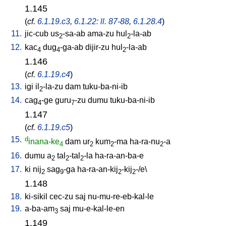
1.145
(
cf.
6.1.19.c3
,
6.1.22: ll. 87-88
,
6.1.28.4
)
11.
jic-cub
us
-sa-ab
ama-zu
hul
-la-ab
2
2
12.
kac
dug
-ga-ab
dijir-zu
hul
-la-ab
4
4
2
1.146
(
cf.
6.1.19.c4
)
13.
igi
il
-la-zu
dam
tuku-ba-ni-ib
2
14.
cag
-ge
guru
-zu
dumu
tuku-ba-ni-ib
4
7
1.147
(
cf.
6.1.19.c5
)
15.
d
inana-ke
dam
ur
kum
-ma
ha-ra-nu
-a
4
2
2
2
16.
dumu
a
tal
-tal
-la
ha-ra-an-ba-e
2
2
2
17.
ki
nij
sag
-ga
ha-ra-an-kij
-kij
-/e
\
2
9
2
2
1.148
18.
ki-sikil
cec-zu
saj
nu-mu-re-eb-kal-le
19.
a-ba-am
saj
mu-e-kal-le-en
3
1.149