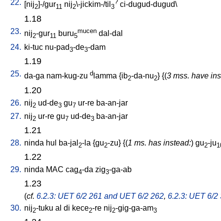
22.
?
[
nij
]-/gur
nij
\-jickim-/til
ci-dugud-dugud
\
2
11
2
3
1.18
23.
mucen
nij
-gur
buru
dal-dal
2
11
5
24.
ki-tuc
nu-pad
-de
-dam
3
3
1.19
25.
d
da-ga
nam-kug-zu
lamma
{
ib
-da-nu
} {(
3 mss. have ins
2
2
1.20
26.
nij
ud-de
gu
ur-re
ba-an-jar
2
3
7
27.
nij
ur-re
gu
ud-de
ba-an-jar
2
7
3
1.21
28.
ninda
hul
ba-jal
-la
{
gu
-zu
} {(
1 ms. has instead:
)
gu
-ju
2
2
2
1
1.22
29.
ninda
MAC
cag
-da
zig
-ga-ab
4
3
1.23
(
cf.
6.2.3: UET 6/2 261 and UET 6/2 262
,
6.2.3: UET 6/2
30.
nij
-tuku
al
di
kece
-re
nij
-gig-ga-am
2
2
2
3