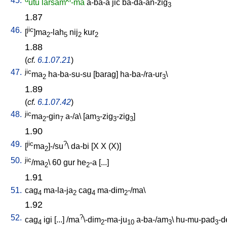
45.
utu
larsam
-ma
a-ba-a
jic
ba-da-an-zig
3
1.87
46.
jic
[
]ma
-lah
nij
kur
2
5
2
2
1.88
(
cf.
6.1.07.21
)
47.
jic
ma
ha-ba-su-su
[
barag
]
ha-ba-/ra-ur
\
2
3
1.89
(
cf.
6.1.07.42
)
48.
jic
ma
-gin
a-/a
\ [
am
-zig
-zig
]
2
7
3
3
3
1.90
49.
jic
?
[
ma
]-/su
\
da-bi
[
X
X
(X)
]
2
50.
jic
/ma
\
60
gur
he
-a
[
...
]
2
2
1.91
51.
cag
ma-la-ja
cag
ma-dim
-/ma
\
4
2
4
2
1.92
52.
?
cag
igi
[
...
] /
ma
\-dim
-ma-ju
a-ba-/am
\
hu-mu-pad
-d
4
2
10
3
3