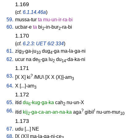
1.169
(
cf.
6.1.14.46a
)
59.
mussa-tur
ta
mu-un-ir-ra-bi
60.
ucbar-e
ta
bi
-in-bur
-ra-bi
2
2
1.170
(
cf.
6.2.3: UET 6/2 334
)
61.
zig
-ga-ju
dug
-ga
ma-la-ga-ni
3
10
4
62.
ucur
na
de
-ga
lu
du
-da-ka-ni
5
2
14
1.171
63.
?
[
X
X
]
ki
/
MU
\ [
X
X
(X)]-am
3
64.
X
[
...]-am
3
1.172
65.
itid
du
-kug-ga-ka
cah
nu-un-X
6
2
66.
?
!
itid
kij
-ga-ca-an-an-na-ka
aga
gibil
nu-um-mur
2
10
1.173
67.
udu
[
...
]
NE
68.
[
X
(X)
]
ma-la-ga-ni-ce
3