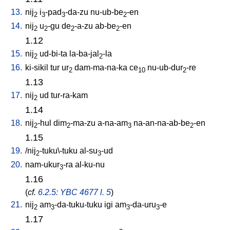
13.
nij
i
-pad
-da-zu
nu-ub-be
-en
2
3
3
2
14.
nij
u
-gu
de
-a-zu
ab-be
-en
2
2
2
2
1.12
15.
nij
ud-bi-ta
la-ba-jal
-la
2
2
16.
ki-sikil
tur
ur
dam-ma-na-ka
ce
nu-ub-dur
-re
2
10
2
1.13
17.
nij
ud
tur-ra-kam
2
1.14
18.
nij
-hul
dim
-ma-zu
a-na-am
na-an-na-ab-be
-en
2
2
3
2
1.15
19.
/
nij
-tuku\-tuku
al-su
-ud
2
3
20.
nam-ukur
-ra
al-ku-nu
3
1.16
(
cf.
6.2.5: YBC 4677 l. 5
)
21.
nij
am
-da-tuku-tuku
igi
am
-da-uru
-e
2
3
3
3
1.17