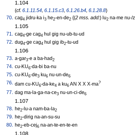
1.104
(
cf.
6.1.11.54
,
6.1.15.c3
,
6.1.26.b4
,
6.1.28.8
)
70.
cag
jidru-ka
i
he
-en-de
{(
2 mss. add:
)
lu
na-me
nu-/
4
3
2
2
2
1.105
71.
cag
-ge
cag
hul
gig
nu-ub-tu-ud
4
4
72.
dug
-ge
cag
hul
gig
ib
-tu-ud
4
4
2
1.106
73.
a-gar
-e
a
ba-had
3
2
74.
cu-KU
-da-bi
ba-nu
6
75.
cu-KU
-de
ku
nu-un-de
6
3
6
6
76.
?
dam
cu-KU
-da-ke
a
ku
AN
X
X
X-ma
6
4
6
77.
dag
ma-la-ga-na-ce
nu-un-ci-de
3
6
1.107
78.
he
-lu-a
nam-ba-la
2
2
79.
he
-dirig
na-an-su-su
2
80.
he
-eb-cej
na-an-te-en-te-en
2
6
1.108