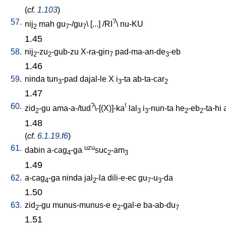
(
cf.
1.103
)
57.
?
nij
mah
gu
-/gu
\ [
...
] /
RI
\
nu-KU
2
7
7
1.45
58.
nij
-zu
-gub-zu
X-ra-gin
pad-ma-an-de
-eb
2
2
7
3
1.46
59.
ninda
tun
-pad
dajal-le
X
i
-ta
ab-ta-car
3
3
2
1.47
60.
?
!
zid
-gu
ama-a-/tud
\-[(X)]-ka
lal
i
-nun-ta
he
-eb
-ta-hi
2
3
3
2
2
1.48
(
cf.
6.1.19.f6
)
61.
uzu
dabin
a-cag
-ga
suc
-am
4
2
3
1.49
62.
a-cag
-ga
ninda
jal
-la
dili-e-ec
gu
-u
-da
4
2
7
3
1.50
63.
zid
-gu
munus-munus-e
e
-gal-e
ba-ab-du
2
2
7
1.51