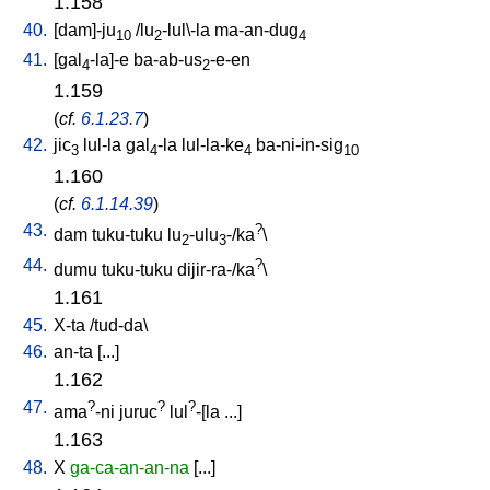
1.158
40.
[
dam]-ju
/
lu
-lul\-la
ma-an-dug
10
2
4
41.
[
gal
-la]-e
ba-ab-us
-e-en
4
2
1.159
(
cf.
6.1.23.7
)
42.
jic
lul-la
gal
-la
lul-la-ke
ba-ni-in-sig
3
4
4
10
1.160
(
cf.
6.1.14.39
)
43.
?
dam
tuku-tuku
lu
-ulu
-/ka
\
2
3
44.
?
dumu
tuku-tuku
dijir-ra-/ka
\
1.161
45.
X-ta
/
tud-da
\
46.
an-ta
[
...
]
1.162
47.
?
?
?
ama
-ni
juruc
lul
-[la
...
]
1.163
48.
X
ga-ca-an-an-na
[
...
]