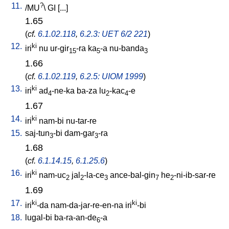
11.
?
/
MU
\
GI
[
...
]
1.65
(
cf.
6.1.02.118
,
6.2.3: UET 6/2 221
)
12.
ki
iri
nu
ur-gir
-ra
ka
-a
nu-banda
15
5
3
1.66
(
cf.
6.1.02.119
,
6.2.5: UIOM 1999
)
13.
ki
iri
ad
-ne-ka
ba-za
lu
-kac
-e
4
2
4
1.67
14.
ki
iri
nam-bi
nu-tar-re
15.
saj-tun
-bi
dam-gar
-ra
3
3
1.68
(
cf.
6.1.14.15
,
6.1.25.6
)
16.
ki
iri
nam-uc
jal
-la-ce
ance-bal-gin
he
-ni-ib-sar-re
2
2
3
7
2
1.69
17.
ki
ki
iri
-da
nam-da-jar-re-en-na
iri
-bi
18.
lugal-bi
ba-ra-an-de
-a
6