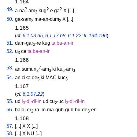
1.164
49.
?
?
?
a-na
-am
kug
-e
ga
-X
[
...
]
3
50.
ga-sam
ma-an-cum
X
[
...
]
2
2
1.165
(
cf.
6.1.03.65
,
6.1.17.b8
,
6.1.22: ll. 194-196
)
51.
dam-gar
-re
kug
ta
ba-an-ir
3
52.
u
ce
ta
ba-an-ir
3
1.166
53.
?
an
sumun
-am
ki
ku
-am
2
3
6
3
54.
an
cika
de
ki
MAC
kuc
5
3
1.167
(
cf.
6.1.07.22
)
55.
ud
i
-di-di-in
ud
cu
-uc
i
-di-di-in
3
2
3
56.
balaj
er
-ra
im-ma-gub-gub-bu-de
-en
2
3
1.168
57.
[
...
]
X
X
[
...
]
58.
[
...
]
X
NU
[
...
]