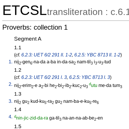
ETCSL
transliteration : c.6.
Proverbs: collection 1
Segment A
1.1
(
cf.
6.2.3: UET 6/2 291 ll. 1-2
,
6.2.5: YBC 8713 ll. 1-2
)
1.
nij
-gen
-na-da
a-ba
in-da-sa
nam-til
i
-u
-tud
2
6
2
3
3
3
1.2
(
cf.
6.2.3: UET 6/2 291 l. 3
,
6.2.5: YBC 8713 l. 3
)
2.
d
nij
-erim
-e
a
-bi
he
-bi
-ib
-kuc
-u
utu
me-da
tum
2
2
2
2
2
2
2
3
3
1.3
3.
nij
gu
kud-ku
-ra
gu
nam-ba-e-ku
-re
2
2
5
2
2
5
6
1.4
4.
d
nin-jic-zid-da-ra
ga-til
na-an-na-ab-be
-en
3
2
1.5