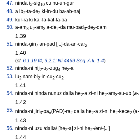
47.
ninda
i
-sig
cu
nu-un-gur
3
10
48.
a
ib
-ta-de
ki-in-du
ba-ab-naj
2
2
49.
kur-ra
ki
kal-la-kal-la-ba
50.
a-am
u
-am
a-de
-da
mu-pad
-de
-dam
3
2
3
2
3
3
1.39
51.
ninda-gin
an-pad
[
...]-da-an-car
7
2
1.40
(
cf.
6.1.19.f4
,
6.2.1: Ni 4469 Seg. A ll. 1-4
)
52.
ninda-ni
nij
-u
-zug
he
-a
2
2
4
2
53.
lu
nam-bi
-in-cu
-cu
2
2
2
2
1.41
54.
ninda-ni
ninda
nunuz
dalla
he
-a
zi-ni
he
-am
-su-ub
(
a-
2
2
3
1.42
55.
ninda-ni
jiri
-pa
(PAD)-ra
dalla
he
-a
zi-ni
he
-kece
(
a-
3
x
2
2
2
2
1.43
56.
ninda-ni
uzu
/
dalla
\ [
he
-a
]
zi-ni
he
-/en\-[...
]
2
2
1.44