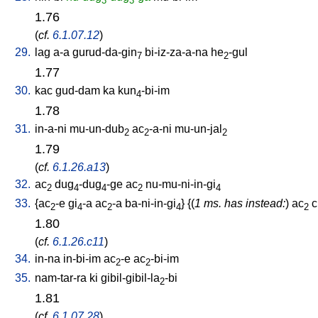
3
3
1.76
(
cf.
6.1.07.12
)
29.
lag
a-a
gurud-da-gin
bi-iz-za-a-na
he
-gul
7
2
1.77
30.
kac
gud-dam
ka
kun
-bi-im
4
1.78
31.
in-a-ni
mu-un-dub
ac
-a-ni
mu-un-jal
2
2
2
1.79
(
cf.
6.1.26.a13
)
32.
ac
dug
-dug
-ge
ac
nu-mu-ni-in-gi
2
4
4
2
4
33.
{
ac
-e
gi
-a
ac
-a
ba-ni-in-gi
} {(
1 ms. has instead:
)
ac
c
2
4
2
4
2
1.80
(
cf.
6.1.26.c11
)
34.
in-na
in-bi-im
ac
-e
ac
-bi-im
2
2
35.
nam-tar-ra
ki
gibil-gibil-la
-bi
2
1.81
(
cf.
6.1.07.28
)