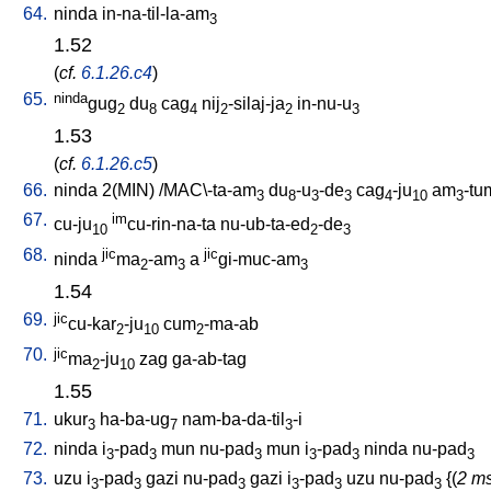
64.
ninda
in-na-til-la-am
3
1.52
(
cf.
6.1.26.c4
)
65.
ninda
gug
du
cag
nij
-silaj-ja
in-nu-u
2
8
4
2
2
3
1.53
(
cf.
6.1.26.c5
)
66.
ninda
2(MIN)
/
MAC\-ta-am
du
-u
-de
cag
-ju
am
-tu
3
8
3
3
4
10
3
67.
im
cu-ju
cu-rin-na-ta
nu-ub-ta-ed
-de
10
2
3
68.
jic
jic
ninda
ma
-am
a
gi-muc-am
2
3
3
1.54
69.
jic
cu-kar
-ju
cum
-ma-ab
2
10
2
70.
jic
ma
-ju
zag
ga-ab-tag
2
10
1.55
71.
ukur
ha-ba-ug
nam-ba-da-til
-i
3
7
3
72.
ninda
i
-pad
mun
nu-pad
mun
i
-pad
ninda
nu-pad
3
3
3
3
3
3
73.
uzu
i
-pad
gazi
nu-pad
gazi
i
-pad
uzu
nu-pad
{(
2 ms
3
3
3
3
3
3