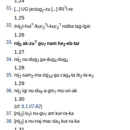
1.24
31.
?
[
...
]
UG
jectug
-zu
[
...
] /
RI
\-re
2
1.25
32.
?
?
?
/
nij
\-hul
/
kuc
\-kuc
nidba
tag-/ga
\
2
2
2
1.26
33.
?
nij
ak-zu
gu
nam
he
-eb-tar
2
7
2
1.27
34.
nij
nu-dug
ga-dug
-dug
2
3
4
4
1.28
35.
nij
-sam
-ma
sig
-ga
cag
-ta
ib
-ta-e
2
2
10
4
2
3
1.29
36.
nij
igi
nu-du
-a-gin
mu-un-ak
2
8
7
1.30
(
cf.
6.1.07.82
)
37.
[
nij
] /
u
\
nu-gu
am
kur-ra-ka
2
2
7
38.
[
nij
]
a
nu-naj
mac-da
kur-ra-ka
2
3
1.31