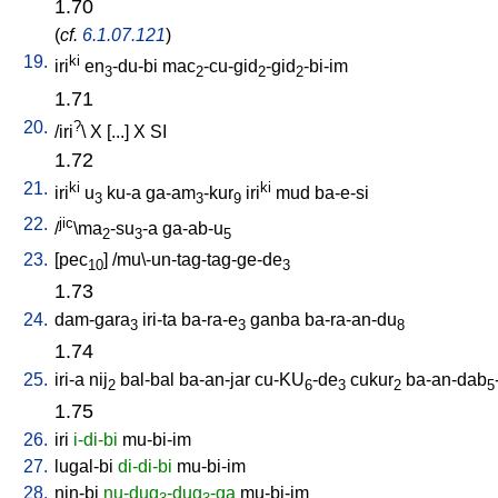
1.70
(
cf.
6.1.07.121
)
19.
ki
iri
en
-du-bi
mac
-cu-gid
-gid
-bi-im
3
2
2
2
1.71
20.
?
/
iri
\
X
[
...
]
X
SI
1.72
21.
ki
ki
iri
u
ku-a
ga-am
-kur
iri
mud
ba-e-si
3
3
9
22.
jic
/
\ma
-su
-a
ga-ab-u
2
3
5
23.
[
pec
] /
mu\-un-tag-tag-ge-de
10
3
1.73
24.
dam-gara
iri-ta
ba-ra-e
ganba
ba-ra-an-du
3
3
8
1.74
25.
iri-a
nij
bal-bal
ba-an-jar
cu-KU
-de
cukur
ba-an-dab
2
6
3
2
5
1.75
26.
iri
i-di-bi
mu-bi-im
27.
lugal-bi
di-di-bi
mu-bi-im
28.
nin-bi
nu-dug
-dug
-ga
mu-bi-im