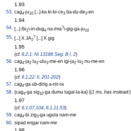
1.93
53.
cag
-ju
[
...]-ka
ki-bi-ce
ba-du-de
-en
4
10
3
3
1.94
54.
?
[
...
] /
bi
\-in-dug
na-/ma
\-gig-ga-ju
2
4
10
55.
?
[
...
]
X
JA
[
...
]
X
gig
2
1.95
(
cf.
6.2.1: Ni 13186 Seg. B l. 2
)
56.
cag
-ja
lu
-ulu
-me-en
igi-ja
lu
nu-me-en
4
2
2
3
2
2
1.96
(
cf.
6.1.22: ll. 201-202
)
57.
cag
-ga
ub-dirig
a-nir-ra
4
58.
{
cag
-ga
sig
-ga
dumu
lugal-la-ka
} {(
1 ms. has instead:
)
4
10
1.97
(
cf.
6.1.07.104
,
6.1.11.53
)
59.
cag
-bi
zig
-ga
ugula
nam-me
4
3
60.
sipad
engar
nam-me
1.98