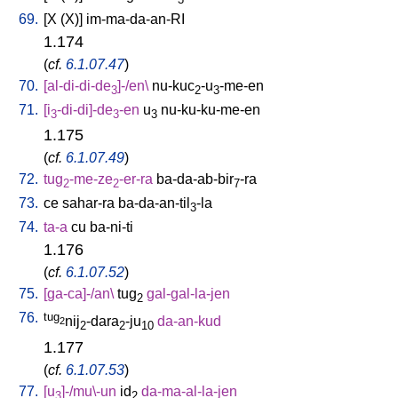
69.
[
X
(X)
]
im-ma-da-an-RI
1.174
(
cf.
6.1.07.47
)
70.
[
al-di-di-de
]-/en
\
nu-kuc
-u
-me-en
3
2
3
71.
[
i
-di-di]-de
-en
u
nu-ku-ku-me-en
3
3
3
1.175
(
cf.
6.1.07.49
)
72.
tug
-me-ze
-er-ra
ba-da-ab-bir
-ra
2
2
7
73.
ce
sahar-ra
ba-da-an-til
-la
3
74.
ta-a
cu
ba-ni-ti
1.176
(
cf.
6.1.07.52
)
75.
[
ga-ca]-/an
\
tug
gal-gal-la-jen
2
76.
tug
nij
-dara
-ju
da-an-kud
2
2
2
10
1.177
(
cf.
6.1.07.53
)
77.
[
u
]-/mu\-un
id
da-ma-al-la-jen
3
2