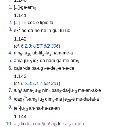
1.
[
...]-ga-am
3
1.141
2.
[
...
]
TE
cec-e
lipic-ta
3.
?
e
ad-da-ne-ne
in-gul-lu-uc
2
1.142
(
cf.
6.2.3: UET 6/2 306
)
4.
nin
-ju
ub-lil
-la
nam-me-a
9
10
2
2
5.
ama-ju
id
-da
nam-ga-me-am
10
2
3
6.
cajar-da
ba-ug
-e-de
-en-e-ce
7
3
1.143
(
cf.
6.2.3: UET 6/2 301
)
7.
/
ur
\
ama-ju
nin
ban
-da-ju
ma-an-ak-e
5
10
9
3
10
8.
?
/
cag
\-am
lu
dim
-ma
je
-e
mu-da-lal-a
4
3
2
2
26
9.
!
te
-ju
an-na-ha-za-an
10
1.144
10.
aj
ki
di-ta
nu-/jen
\
aj
ki
car
-ra-jen
2
2
2