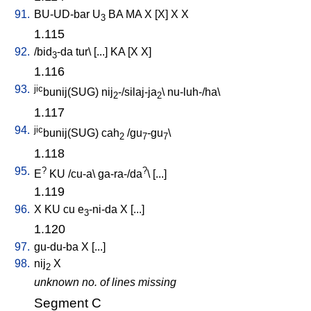
91.
BU-UD-bar
U
BA
MA
X
[
X
]
X
X
3
1.115
92.
/
bid
-da
tur
\ [
...
]
KA
[
X
X
]
3
1.116
93.
jic
bunij(SUG)
nij
-/silaj-ja
\
nu-luh-/ha
\
2
2
1.117
94.
jic
bunij(SUG)
cah
/
gu
-gu
\
2
7
7
1.118
95.
?
?
E
KU
/
cu-a
\
ga-ra-/da
\ [
...
]
1.119
96.
X
KU
cu
e
-ni-da
X
[
...
]
3
1.120
97.
gu-du-ba
X
[
...
]
98.
nij
X
2
unknown no. of lines missing
Segment C