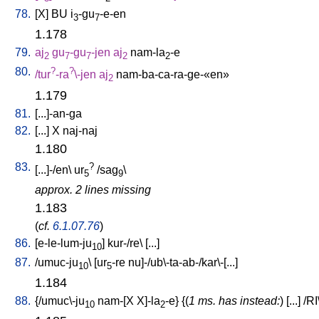
78.
[
X
]
BU
i
-gu
-e-en
3
7
1.178
79.
aj
gu
-gu
-jen
aj
nam-la
-e
2
7
7
2
2
80.
?
?
/
tur
-ra
\-jen
aj
nam-ba-ca-ra-ge-«en»
2
1.179
81.
[
...]-an-ga
82.
[
...
]
X
naj-naj
1.180
83.
?
[
...]-/en
\
ur
/
sag
\
5
9
approx. 2 lines missing
1.183
(
cf.
6.1.07.76
)
86.
[
e-le-lum-ju
]
kur-/re
\ [
...
]
10
87.
/
umuc-ju
\ [
ur
-re
nu]-/ub\-ta-ab-/kar\-[...
]
10
5
1.184
88.
{/
umuc\-ju
nam-[X
X]-la
-e
} {(
1 ms. has instead:
) [
...
] /
RI
10
2