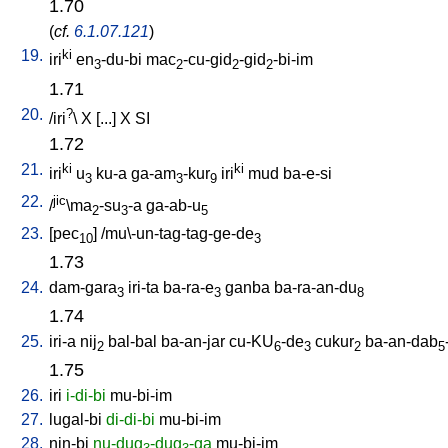
1.70
(
cf.
6.1.07.121
)
19.
ki
iri
en
-du-bi
mac
-cu-gid
-gid
-bi-im
3
2
2
2
1.71
20.
?
/
iri
\
X
[
...
]
X
SI
1.72
21.
ki
ki
iri
u
ku-a
ga-am
-kur
iri
mud
ba-e-si
3
3
9
22.
jic
/
\ma
-su
-a
ga-ab-u
2
3
5
23.
[
pec
] /
mu\-un-tag-tag-ge-de
10
3
1.73
24.
dam-gara
iri-ta
ba-ra-e
ganba
ba-ra-an-du
3
3
8
1.74
25.
iri-a
nij
bal-bal
ba-an-jar
cu-KU
-de
cukur
ba-an-dab
2
6
3
2
5
1.75
26.
iri
i-di-bi
mu-bi-im
27.
lugal-bi
di-di-bi
mu-bi-im
28.
nin-bi
nu-dug
-dug
-ga
mu-bi-im