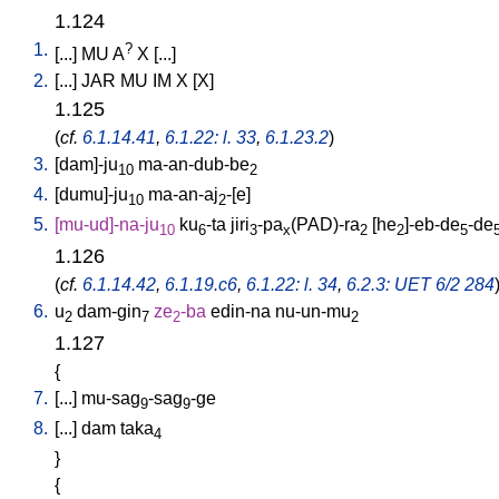
1.124
1.
?
[
...
]
MU
A
X
[
...
]
2.
[
...
]
JAR
MU
IM
X
[
X
]
1.125
(
cf.
6.1.14.41
,
6.1.22: l. 33
,
6.1.23.2
)
3.
[
dam]-ju
ma-an-dub-be
10
2
4.
[
dumu]-ju
ma-an-aj
-[e
]
10
2
5.
[
mu-ud]-na-ju
ku
-ta
jiri
-pa
(PAD)-ra
[
he
]-eb-de
-de
10
6
3
x
2
2
5
1.126
(
cf.
6.1.14.42
,
6.1.19.c6
,
6.1.22: l. 34
,
6.2.3: UET 6/2 284
6.
u
dam-gin
ze
-ba
edin-na
nu-un-mu
2
7
2
2
1.127
{
7.
[
...
]
mu-sag
-sag
-ge
9
9
8.
[
...
]
dam
taka
4
}
{