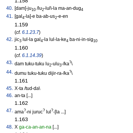
1.158
40.
[
dam]-ju
/
lu
-lul\-la
ma-an-dug
10
2
4
41.
[
gal
-la]-e
ba-ab-us
-e-en
4
2
1.159
(
cf.
6.1.23.7
)
42.
jic
lul-la
gal
-la
lul-la-ke
ba-ni-in-sig
3
4
4
10
1.160
(
cf.
6.1.14.39
)
43.
?
dam
tuku-tuku
lu
-ulu
-/ka
\
2
3
44.
?
dumu
tuku-tuku
dijir-ra-/ka
\
1.161
45.
X-ta
/
tud-da
\
46.
an-ta
[
...
]
1.162
47.
?
?
?
ama
-ni
juruc
lul
-[la
...
]
1.163
48.
X
ga-ca-an-an-na
[
...
]