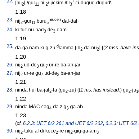
22.
?
[
nij
]-/gur
nij
\-jickim-/til
ci-dugud-dugud
\
2
11
2
3
1.18
23.
mucen
nij
-gur
buru
dal-dal
2
11
5
24.
ki-tuc
nu-pad
-de
-dam
3
3
1.19
25.
d
da-ga
nam-kug-zu
lamma
{
ib
-da-nu
} {(
3 mss. have ins
2
2
1.20
26.
nij
ud-de
gu
ur-re
ba-an-jar
2
3
7
27.
nij
ur-re
gu
ud-de
ba-an-jar
2
7
3
1.21
28.
ninda
hul
ba-jal
-la
{
gu
-zu
} {(
1 ms. has instead:
)
gu
-ju
2
2
2
1
1.22
29.
ninda
MAC
cag
-da
zig
-ga-ab
4
3
1.23
(
cf.
6.2.3: UET 6/2 261 and UET 6/2 262
,
6.2.3: UET 6/2
30.
nij
-tuku
al
di
kece
-re
nij
-gig-ga-am
2
2
2
3