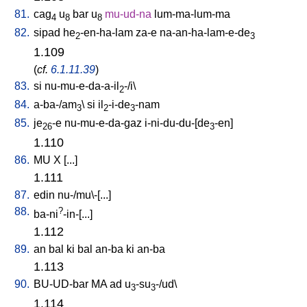
81.
cag
u
bar
u
mu-ud-na
lum-ma-lum-ma
4
8
8
82.
sipad
he
-en-ha-lam
za-e
na-an-ha-lam-e-de
2
3
1.109
(
cf.
6.1.11.39
)
83.
si
nu-mu-e-da-a-il
-/i
\
2
84.
a-ba-/am
\
si
il
-i-de
-nam
3
2
3
85.
je
-e
nu-mu-e-da-gaz
i-ni-du-du-[de
-en
]
26
3
1.110
86.
MU
X
[
...
]
1.111
87.
edin
nu-/mu\-[...
]
88.
?
ba-ni
-in-[...
]
1.112
89.
an
bal
ki
bal
an-ba
ki
an-ba
1.113
90.
BU-UD-bar
MA
ad
u
-su
-/ud
\
3
3
1.114