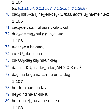
1.104
(
cf.
6.1.11.54
,
6.1.15.c3
,
6.1.26.b4
,
6.1.28.8
)
70.
cag
jidru-ka
i
he
-en-de
{(
2 mss. add:
)
lu
na-me
nu-/
4
3
2
2
2
1.105
71.
cag
-ge
cag
hul
gig
nu-ub-tu-ud
4
4
72.
dug
-ge
cag
hul
gig
ib
-tu-ud
4
4
2
1.106
73.
a-gar
-e
a
ba-had
3
2
74.
cu-KU
-da-bi
ba-nu
6
75.
cu-KU
-de
ku
nu-un-de
6
3
6
6
76.
?
dam
cu-KU
-da-ke
a
ku
AN
X
X
X-ma
6
4
6
77.
dag
ma-la-ga-na-ce
nu-un-ci-de
3
6
1.107
78.
he
-lu-a
nam-ba-la
2
2
79.
he
-dirig
na-an-su-su
2
80.
he
-eb-cej
na-an-te-en-te-en
2
6
1.108