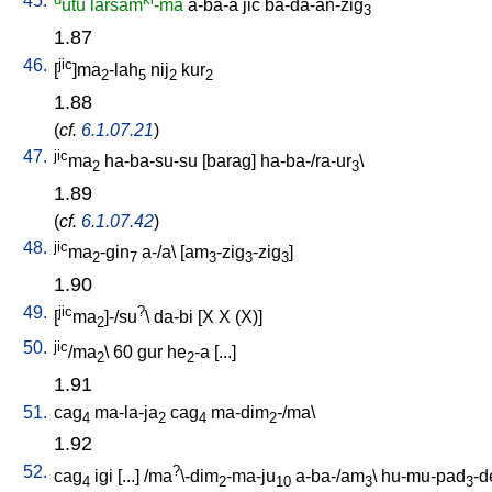
45.
utu
larsam
-ma
a-ba-a
jic
ba-da-an-zig
3
1.87
46.
jic
[
]ma
-lah
nij
kur
2
5
2
2
1.88
(
cf.
6.1.07.21
)
47.
jic
ma
ha-ba-su-su
[
barag
]
ha-ba-/ra-ur
\
2
3
1.89
(
cf.
6.1.07.42
)
48.
jic
ma
-gin
a-/a
\ [
am
-zig
-zig
]
2
7
3
3
3
1.90
49.
jic
?
[
ma
]-/su
\
da-bi
[
X
X
(X)
]
2
50.
jic
/ma
\
60
gur
he
-a
[
...
]
2
2
1.91
51.
cag
ma-la-ja
cag
ma-dim
-/ma
\
4
2
4
2
1.92
52.
?
cag
igi
[
...
] /
ma
\-dim
-ma-ju
a-ba-/am
\
hu-mu-pad
-d
4
2
10
3
3