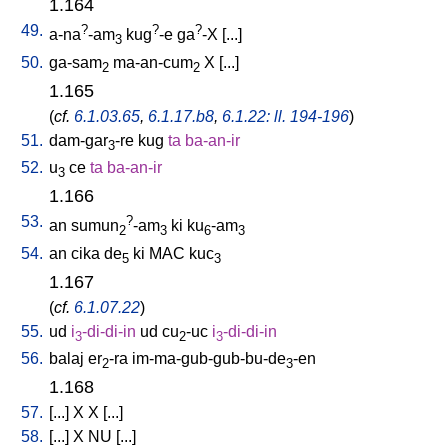
1.164
49.
?
?
?
a-na
-am
kug
-e
ga
-X
[
...
]
3
50.
ga-sam
ma-an-cum
X
[
...
]
2
2
1.165
(
cf.
6.1.03.65
,
6.1.17.b8
,
6.1.22: ll. 194-196
)
51.
dam-gar
-re
kug
ta
ba-an-ir
3
52.
u
ce
ta
ba-an-ir
3
1.166
53.
?
an
sumun
-am
ki
ku
-am
2
3
6
3
54.
an
cika
de
ki
MAC
kuc
5
3
1.167
(
cf.
6.1.07.22
)
55.
ud
i
-di-di-in
ud
cu
-uc
i
-di-di-in
3
2
3
56.
balaj
er
-ra
im-ma-gub-gub-bu-de
-en
2
3
1.168
57.
[
...
]
X
X
[
...
]
58.
[
...
]
X
NU
[
...
]