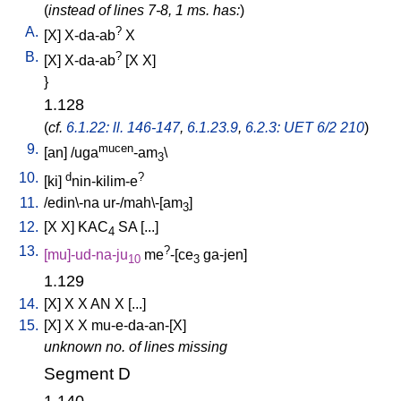
(
instead of lines 7-8, 1 ms. has:
)
A.
?
[
X
]
X-da-ab
X
B.
?
[
X
]
X-da-ab
[
X
X
]
}
1.128
(
cf.
6.1.22: ll. 146-147
,
6.1.23.9
,
6.2.3: UET 6/2 210
)
9.
mucen
[
an
] /
uga
-am
\
3
10.
d
?
[
ki
]
nin-kilim-e
11.
/
edin\-na
ur-/mah\-[am
]
3
12.
[
X
X
]
KAC
SA
[
...
]
4
13.
?
[
mu]-ud-na-ju
me
-[ce
ga-jen
]
10
3
1.129
14.
[
X
]
X
X
AN
X
[
...
]
15.
[
X
]
X
X
mu-e-da-an-[X
]
unknown no. of lines missing
Segment D
1.140