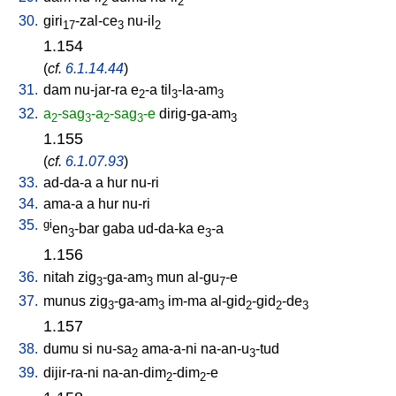
2
2
30.
giri
-zal-ce
nu-il
17
3
2
1.154
(
cf.
6.1.14.44
)
31.
dam
nu-jar-ra
e
-a
til
-la-am
2
3
3
32.
a
-sag
-a
-sag
-e
dirig-ga-am
2
3
2
3
3
1.155
(
cf.
6.1.07.93
)
33.
ad-da-a
a
hur
nu-ri
34.
ama-a
a
hur
nu-ri
35.
gi
en
-bar
gaba
ud-da-ka
e
-a
3
3
1.156
36.
nitah
zig
-ga-am
mun
al-gu
-e
3
3
7
37.
munus
zig
-ga-am
im-ma
al-gid
-gid
-de
3
3
2
2
3
1.157
38.
dumu
si
nu-sa
ama-a-ni
na-an-u
-tud
2
3
39.
dijir-ra-ni
na-an-dim
-dim
-e
2
2