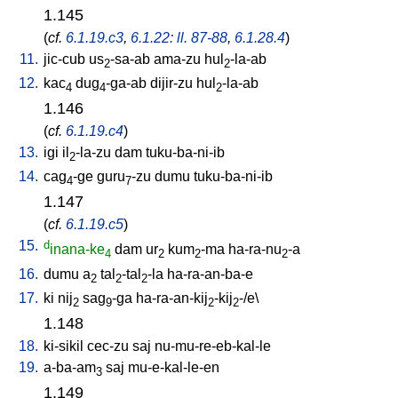
1.145
(
cf.
6.1.19.c3
,
6.1.22: ll. 87-88
,
6.1.28.4
)
11.
jic-cub
us
-sa-ab
ama-zu
hul
-la-ab
2
2
12.
kac
dug
-ga-ab
dijir-zu
hul
-la-ab
4
4
2
1.146
(
cf.
6.1.19.c4
)
13.
igi
il
-la-zu
dam
tuku-ba-ni-ib
2
14.
cag
-ge
guru
-zu
dumu
tuku-ba-ni-ib
4
7
1.147
(
cf.
6.1.19.c5
)
15.
d
inana-ke
dam
ur
kum
-ma
ha-ra-nu
-a
4
2
2
2
16.
dumu
a
tal
-tal
-la
ha-ra-an-ba-e
2
2
2
17.
ki
nij
sag
-ga
ha-ra-an-kij
-kij
-/e
\
2
9
2
2
1.148
18.
ki-sikil
cec-zu
saj
nu-mu-re-eb-kal-le
19.
a-ba-am
saj
mu-e-kal-le-en
3
1.149