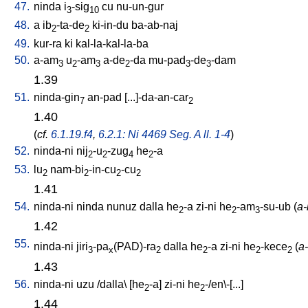
47.
ninda
i
-sig
cu
nu-un-gur
3
10
48.
a
ib
-ta-de
ki-in-du
ba-ab-naj
2
2
49.
kur-ra
ki
kal-la-kal-la-ba
50.
a-am
u
-am
a-de
-da
mu-pad
-de
-dam
3
2
3
2
3
3
1.39
51.
ninda-gin
an-pad
[
...]-da-an-car
7
2
1.40
(
cf.
6.1.19.f4
,
6.2.1: Ni 4469 Seg. A ll. 1-4
)
52.
ninda-ni
nij
-u
-zug
he
-a
2
2
4
2
53.
lu
nam-bi
-in-cu
-cu
2
2
2
2
1.41
54.
ninda-ni
ninda
nunuz
dalla
he
-a
zi-ni
he
-am
-su-ub
(
a-
2
2
3
1.42
55.
ninda-ni
jiri
-pa
(PAD)-ra
dalla
he
-a
zi-ni
he
-kece
(
a-
3
x
2
2
2
2
1.43
56.
ninda-ni
uzu
/
dalla
\ [
he
-a
]
zi-ni
he
-/en\-[...
]
2
2
1.44