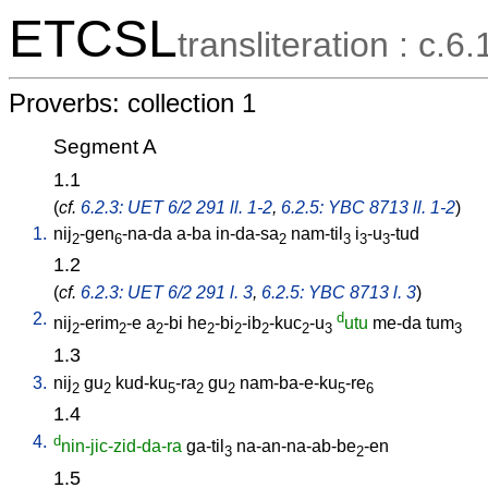
ETCSL
transliteration : c.6.
Proverbs: collection 1
Segment A
1.1
(
cf.
6.2.3: UET 6/2 291 ll. 1-2
,
6.2.5: YBC 8713 ll. 1-2
)
1.
nij
-gen
-na-da
a-ba
in-da-sa
nam-til
i
-u
-tud
2
6
2
3
3
3
1.2
(
cf.
6.2.3: UET 6/2 291 l. 3
,
6.2.5: YBC 8713 l. 3
)
2.
d
nij
-erim
-e
a
-bi
he
-bi
-ib
-kuc
-u
utu
me-da
tum
2
2
2
2
2
2
2
3
3
1.3
3.
nij
gu
kud-ku
-ra
gu
nam-ba-e-ku
-re
2
2
5
2
2
5
6
1.4
4.
d
nin-jic-zid-da-ra
ga-til
na-an-na-ab-be
-en
3
2
1.5