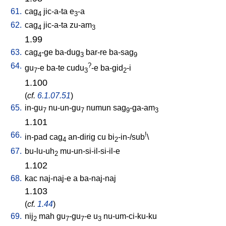
61.
cag
jic-a-ta
e
-a
4
3
62.
cag
jic-a-ta
zu-am
4
3
1.99
63.
cag
-ge
ba-dug
bar-re
ba-sag
4
3
9
64.
?
gu
-e
ba-te
cudu
-e
ba-gid
-i
7
3
2
1.100
(
cf.
6.1.07.51
)
65.
in-gu
nu-un-gu
numun
sag
-ga-am
7
7
9
3
1.101
66.
!
in-pad
cag
an-dirig
cu
bi
-in-/sub
\
4
2
67.
bu-lu-uh
mu-un-si-il-si-il-e
2
1.102
68.
kac
naj-naj-e
a
ba-naj-naj
1.103
(
cf.
1.44
)
69.
nij
mah
gu
-gu
-e
u
nu-um-ci-ku-ku
2
7
7
3