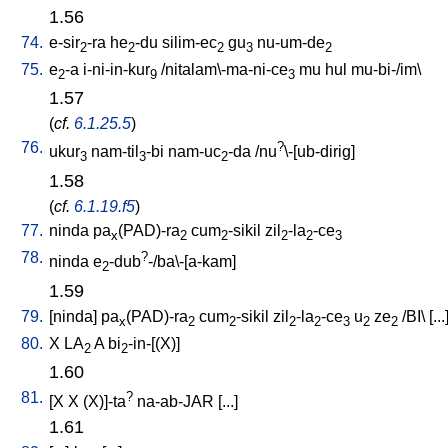
1.56
74.
e-sir
-ra
he
-du
silim-ec
gu
nu-um-de
2
2
2
3
2
75.
e
-a
i-ni-in-kur
/
nitalam\-ma-ni-ce
mu
hul
mu-bi-/im
\
2
9
3
1.57
(
cf.
6.1.25.5
)
76.
?
ukur
nam-til
-bi
nam-uc
-da
/
nu
\-[ub-dirig
]
3
3
2
1.58
(
cf.
6.1.19.f5
)
77.
ninda
pa
(PAD)-ra
cum
-sikil
zil
-la
-ce
x
2
2
2
2
3
78.
?
ninda
e
-dub
-/ba\-[a-kam
]
2
1.59
79.
[
ninda
]
pa
(PAD)-ra
cum
-sikil
zil
-la
-ce
u
ze
/
BI
\ [
...
x
2
2
2
2
3
2
2
80.
X
LA
A
bi
-in-[(X)
]
2
2
1.60
81.
?
[
X
X
(X)]-ta
na-ab-JAR
[
...
]
1.61