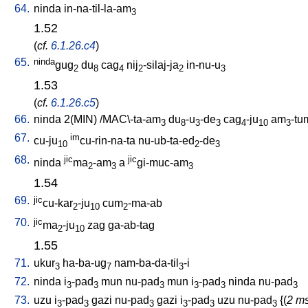
64.
ninda
in-na-til-la-am
3
1.52
(
cf.
6.1.26.c4
)
65.
ninda
gug
du
cag
nij
-silaj-ja
in-nu-u
2
8
4
2
2
3
1.53
(
cf.
6.1.26.c5
)
66.
ninda
2(MIN)
/
MAC\-ta-am
du
-u
-de
cag
-ju
am
-tu
3
8
3
3
4
10
3
67.
im
cu-ju
cu-rin-na-ta
nu-ub-ta-ed
-de
10
2
3
68.
jic
jic
ninda
ma
-am
a
gi-muc-am
2
3
3
1.54
69.
jic
cu-kar
-ju
cum
-ma-ab
2
10
2
70.
jic
ma
-ju
zag
ga-ab-tag
2
10
1.55
71.
ukur
ha-ba-ug
nam-ba-da-til
-i
3
7
3
72.
ninda
i
-pad
mun
nu-pad
mun
i
-pad
ninda
nu-pad
3
3
3
3
3
3
73.
uzu
i
-pad
gazi
nu-pad
gazi
i
-pad
uzu
nu-pad
{(
2 ms
3
3
3
3
3
3