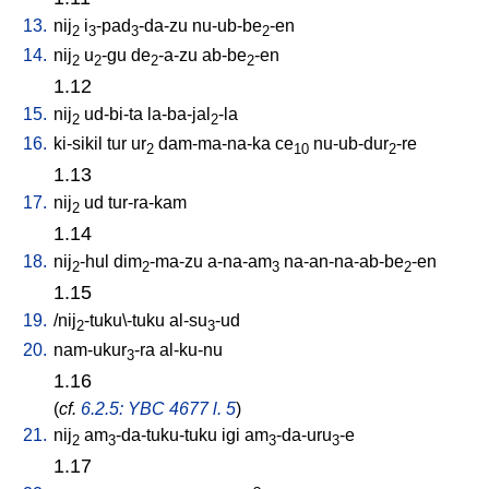
13.
nij
i
-pad
-da-zu
nu-ub-be
-en
2
3
3
2
14.
nij
u
-gu
de
-a-zu
ab-be
-en
2
2
2
2
1.12
15.
nij
ud-bi-ta
la-ba-jal
-la
2
2
16.
ki-sikil
tur
ur
dam-ma-na-ka
ce
nu-ub-dur
-re
2
10
2
1.13
17.
nij
ud
tur-ra-kam
2
1.14
18.
nij
-hul
dim
-ma-zu
a-na-am
na-an-na-ab-be
-en
2
2
3
2
1.15
19.
/
nij
-tuku\-tuku
al-su
-ud
2
3
20.
nam-ukur
-ra
al-ku-nu
3
1.16
(
cf.
6.2.5: YBC 4677 l. 5
)
21.
nij
am
-da-tuku-tuku
igi
am
-da-uru
-e
2
3
3
3
1.17