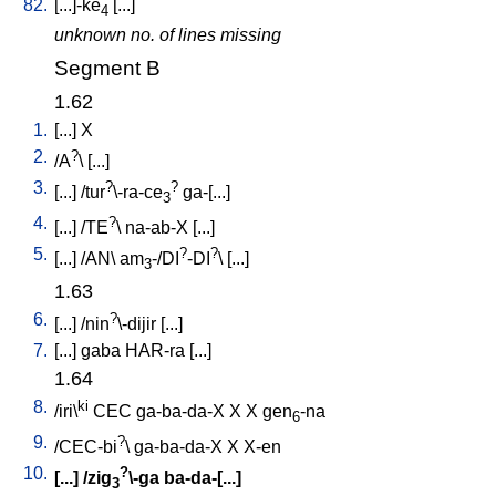
82.
[
...]-ke
[
...
]
4
unknown no. of lines missing
Segment B
1.62
1.
[
...
]
X
2.
?
/
A
\ [
...
]
3.
?
?
[
...
] /
tur
\-ra-ce
ga-[...
]
3
4.
?
[
...
] /
TE
\
na-ab-X
[
...
]
5.
?
?
[
...
] /
AN
\
am
-/DI
-DI
\ [
...
]
3
1.63
6.
?
[
...
] /
nin
\-dijir
[
...
]
7.
[
...
]
gaba
HAR-ra
[
...
]
1.64
8.
ki
/
iri\
CEC
ga-ba-da-X
X
X
gen
-na
6
9.
?
/
CEC-bi
\
ga-ba-da-X
X
X-en
10.
?
[
...
] /
zig
\-ga
ba-da-[...
]
3