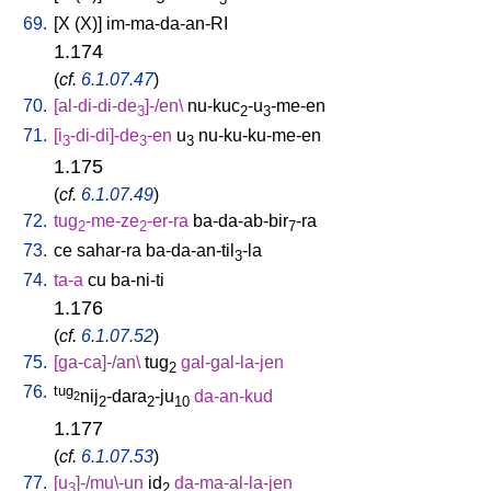
69.
[
X
(X)
]
im-ma-da-an-RI
1.174
(
cf.
6.1.07.47
)
70.
[
al-di-di-de
]-/en
\
nu-kuc
-u
-me-en
3
2
3
71.
[
i
-di-di]-de
-en
u
nu-ku-ku-me-en
3
3
3
1.175
(
cf.
6.1.07.49
)
72.
tug
-me-ze
-er-ra
ba-da-ab-bir
-ra
2
2
7
73.
ce
sahar-ra
ba-da-an-til
-la
3
74.
ta-a
cu
ba-ni-ti
1.176
(
cf.
6.1.07.52
)
75.
[
ga-ca]-/an
\
tug
gal-gal-la-jen
2
76.
tug
nij
-dara
-ju
da-an-kud
2
2
2
10
1.177
(
cf.
6.1.07.53
)
77.
[
u
]-/mu\-un
id
da-ma-al-la-jen
3
2