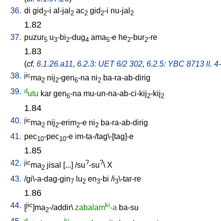
36.
di
gid
-i
al-jal
ac
gid
-i
nu-jal
2
2
2
2
2
1.82
37.
puzur
u
-bi
-dug
ama
-e
he
-bur
-re
5
3
2
4
5
2
2
1.83
(
cf.
6.1.26.a11
,
6.2.3: UET 6/2 302
,
6.2.5: YBC 8713 ll. 4
38.
jic
ma
nij
-gen
-na
ni
ba-ra-ab-dirig
2
2
6
2
39.
d
utu
kar
gen
-na
mu-un-na-ab-ci-kij
-kij
6
2
2
1.84
40.
jic
ma
nij
-erim
-e
ni
ba-ra-ab-dirig
2
2
2
2
41.
pec
-pec
-e
im-ta-/tag\-[tag]-e
10
10
1.85
42.
jic
?
?
ma
jisal
[
...
] /
su
-su
\
X
2
43.
/
gi\-a-dag-gin
lu
en
-bi
/
i
\-tar-re
7
2
3
3
1.86
44.
jic
ki
[
]ma
-/addir
\
zabalam
-a
ba-su
2
d
ki