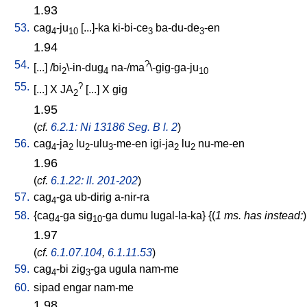
1.93
53.
cag
-ju
[
...]-ka
ki-bi-ce
ba-du-de
-en
4
10
3
3
1.94
54.
?
[
...
] /
bi
\-in-dug
na-/ma
\-gig-ga-ju
2
4
10
55.
?
[
...
]
X
JA
[
...
]
X
gig
2
1.95
(
cf.
6.2.1: Ni 13186 Seg. B l. 2
)
56.
cag
-ja
lu
-ulu
-me-en
igi-ja
lu
nu-me-en
4
2
2
3
2
2
1.96
(
cf.
6.1.22: ll. 201-202
)
57.
cag
-ga
ub-dirig
a-nir-ra
4
58.
{
cag
-ga
sig
-ga
dumu
lugal-la-ka
} {(
1 ms. has instead:
)
4
10
1.97
(
cf.
6.1.07.104
,
6.1.11.53
)
59.
cag
-bi
zig
-ga
ugula
nam-me
4
3
60.
sipad
engar
nam-me
1.98