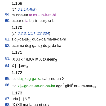
1.169
(
cf.
6.1.14.46a
)
59.
mussa-tur
ta
mu-un-ir-ra-bi
60.
ucbar-e
ta
bi
-in-bur
-ra-bi
2
2
1.170
(
cf.
6.2.3: UET 6/2 334
)
61.
zig
-ga-ju
dug
-ga
ma-la-ga-ni
3
10
4
62.
ucur
na
de
-ga
lu
du
-da-ka-ni
5
2
14
1.171
63.
?
[
X
X
]
ki
/
MU
\ [
X
X
(X)]-am
3
64.
X
[
...]-am
3
1.172
65.
itid
du
-kug-ga-ka
cah
nu-un-X
6
2
66.
?
!
itid
kij
-ga-ca-an-an-na-ka
aga
gibil
nu-um-mur
2
10
1.173
67.
udu
[
...
]
NE
68.
[
X
(X)
]
ma-la-ga-ni-ce
3