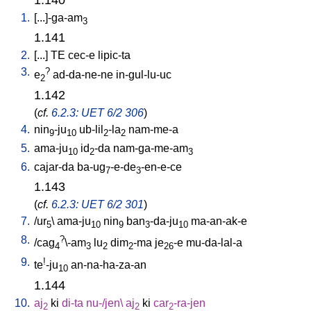
1.
[
...]-ga-am
3
1.141
2.
[
...
]
TE
cec-e
lipic-ta
3.
?
e
ad-da-ne-ne
in-gul-lu-uc
2
1.142
(
cf.
6.2.3: UET 6/2 306
)
4.
nin
-ju
ub-lil
-la
nam-me-a
9
10
2
2
5.
ama-ju
id
-da
nam-ga-me-am
10
2
3
6.
cajar-da
ba-ug
-e-de
-en-e-ce
7
3
1.143
(
cf.
6.2.3: UET 6/2 301
)
7.
/
ur
\
ama-ju
nin
ban
-da-ju
ma-an-ak-e
5
10
9
3
10
8.
?
/
cag
\-am
lu
dim
-ma
je
-e
mu-da-lal-a
4
3
2
2
26
9.
!
te
-ju
an-na-ha-za-an
10
1.144
10.
aj
ki
di-ta
nu-/jen
\
aj
ki
car
-ra-jen
2
2
2