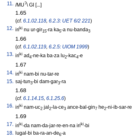
11.
?
/
MU
\
GI
[
...
]
1.65
(
cf.
6.1.02.118
,
6.2.3: UET 6/2 221
)
12.
ki
iri
nu
ur-gir
-ra
ka
-a
nu-banda
15
5
3
1.66
(
cf.
6.1.02.119
,
6.2.5: UIOM 1999
)
13.
ki
iri
ad
-ne-ka
ba-za
lu
-kac
-e
4
2
4
1.67
14.
ki
iri
nam-bi
nu-tar-re
15.
saj-tun
-bi
dam-gar
-ra
3
3
1.68
(
cf.
6.1.14.15
,
6.1.25.6
)
16.
ki
iri
nam-uc
jal
-la-ce
ance-bal-gin
he
-ni-ib-sar-re
2
2
3
7
2
1.69
17.
ki
ki
iri
-da
nam-da-jar-re-en-na
iri
-bi
18.
lugal-bi
ba-ra-an-de
-a
6