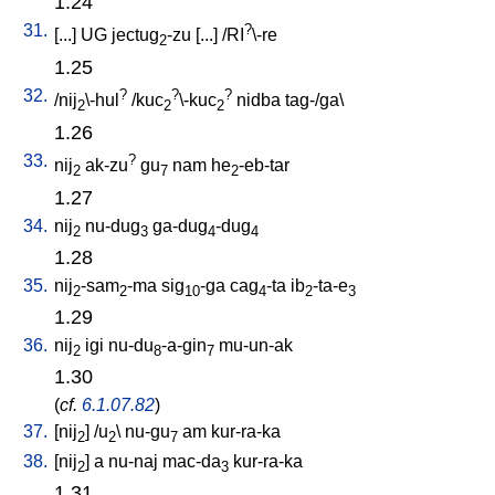
1.24
31.
?
[
...
]
UG
jectug
-zu
[
...
] /
RI
\-re
2
1.25
32.
?
?
?
/
nij
\-hul
/
kuc
\-kuc
nidba
tag-/ga
\
2
2
2
1.26
33.
?
nij
ak-zu
gu
nam
he
-eb-tar
2
7
2
1.27
34.
nij
nu-dug
ga-dug
-dug
2
3
4
4
1.28
35.
nij
-sam
-ma
sig
-ga
cag
-ta
ib
-ta-e
2
2
10
4
2
3
1.29
36.
nij
igi
nu-du
-a-gin
mu-un-ak
2
8
7
1.30
(
cf.
6.1.07.82
)
37.
[
nij
] /
u
\
nu-gu
am
kur-ra-ka
2
2
7
38.
[
nij
]
a
nu-naj
mac-da
kur-ra-ka
2
3
1.31