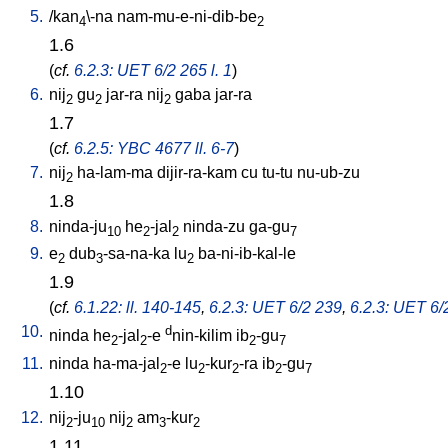
5.
/
kan
\-na
nam-mu-e-ni-dib-be
4
2
1.6
(
cf.
6.2.3: UET 6/2 265 l. 1
)
6.
nij
gu
jar-ra
nij
gaba
jar-ra
2
2
2
1.7
(
cf.
6.2.5: YBC 4677 ll. 6-7
)
7.
nij
ha-lam-ma
dijir-ra-kam
cu
tu-tu
nu-ub-zu
2
1.8
8.
ninda-ju
he
-jal
ninda-zu
ga-gu
10
2
2
7
9.
e
dub
-sa-na-ka
lu
ba-ni-ib-kal-le
2
3
2
1.9
(
cf.
6.1.22: ll. 140-145
,
6.2.3: UET 6/2 239
,
6.2.3: UET 6/
10.
d
ninda
he
-jal
-e
nin-kilim
ib
-gu
2
2
2
7
11.
ninda
ha-ma-jal
-e
lu
-kur
-ra
ib
-gu
2
2
2
2
7
1.10
12.
nij
-ju
nij
am
-kur
2
10
2
3
2
1.11