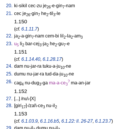
20.
ki-sikil
cec-zu
je
-e-gin
-nam
26
7
21.
cec
je
-gin
he
-til
-le
26
7
2
3
1.150
(
cf.
6.1.11.7
)
22.
ja
-a-gin
-nam
cem-bi
lil
-la
-am
2
7
2
2
3
23.
u
li
bar-cej
-ja
he
-gu
-e
5
2
3
2
2
7
1.151
(
cf.
6.1.14.40
,
6.1.28.17
)
24.
dam
nu-jar-ra
tuku-a-ju
-ne
10
25.
dumu
nu-jar-ra
tud-da-ju
-ne
10
26.
?
cag
nu-dug
-ga
ma-a-ce
ma-an-jar
4
3
3
1.152
27.
[
...
] /
nu\-[X
]
28.
[
giri
]-/zal\-ce
nu-il
17
3
2
1.153
(
cf.
6.1.03.9
,
6.1.16.b5
,
6.1.22: ll. 26-27
,
6.1.23.7
)
29.
dam
nu-il
dumu
nu-il