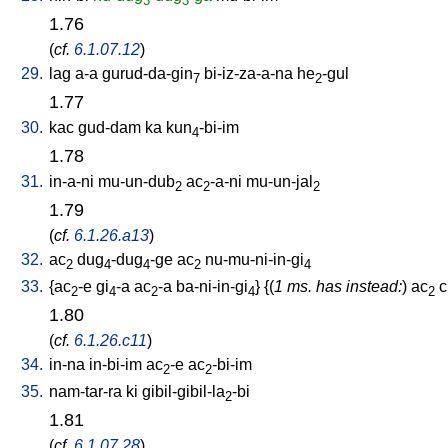
3
3
1.76
(
cf.
6.1.07.12
)
29.
lag
a-a
gurud-da-gin
bi-iz-za-a-na
he
-gul
7
2
1.77
30.
kac
gud-dam
ka
kun
-bi-im
4
1.78
31.
in-a-ni
mu-un-dub
ac
-a-ni
mu-un-jal
2
2
2
1.79
(
cf.
6.1.26.a13
)
32.
ac
dug
-dug
-ge
ac
nu-mu-ni-in-gi
2
4
4
2
4
33.
{
ac
-e
gi
-a
ac
-a
ba-ni-in-gi
} {(
1 ms. has instead:
)
ac
c
2
4
2
4
2
1.80
(
cf.
6.1.26.c11
)
34.
in-na
in-bi-im
ac
-e
ac
-bi-im
2
2
35.
nam-tar-ra
ki
gibil-gibil-la
-bi
2
1.81
(
cf.
6.1.07.28
)