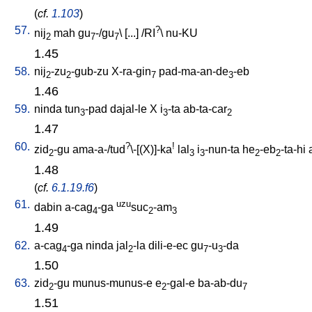
(
cf.
1.103
)
57.
?
nij
mah
gu
-/gu
\ [
...
] /
RI
\
nu-KU
2
7
7
1.45
58.
nij
-zu
-gub-zu
X-ra-gin
pad-ma-an-de
-eb
2
2
7
3
1.46
59.
ninda
tun
-pad
dajal-le
X
i
-ta
ab-ta-car
3
3
2
1.47
60.
?
!
zid
-gu
ama-a-/tud
\-[(X)]-ka
lal
i
-nun-ta
he
-eb
-ta-hi
2
3
3
2
2
1.48
(
cf.
6.1.19.f6
)
61.
uzu
dabin
a-cag
-ga
suc
-am
4
2
3
1.49
62.
a-cag
-ga
ninda
jal
-la
dili-e-ec
gu
-u
-da
4
2
7
3
1.50
63.
zid
-gu
munus-munus-e
e
-gal-e
ba-ab-du
2
2
7
1.51