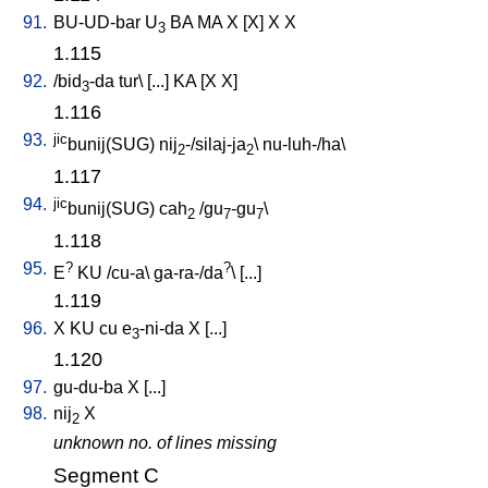
91.
BU-UD-bar
U
BA
MA
X
[
X
]
X
X
3
1.115
92.
/
bid
-da
tur
\ [
...
]
KA
[
X
X
]
3
1.116
93.
jic
bunij(SUG)
nij
-/silaj-ja
\
nu-luh-/ha
\
2
2
1.117
94.
jic
bunij(SUG)
cah
/
gu
-gu
\
2
7
7
1.118
95.
?
?
E
KU
/
cu-a
\
ga-ra-/da
\ [
...
]
1.119
96.
X
KU
cu
e
-ni-da
X
[
...
]
3
1.120
97.
gu-du-ba
X
[
...
]
98.
nij
X
2
unknown no. of lines missing
Segment C