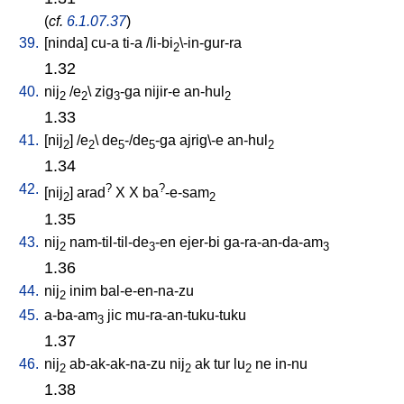
(
cf.
6.1.07.37
)
39.
[
ninda
]
cu-a
ti-a
/
li-bi
\-in-gur-ra
2
1.32
40.
nij
/
e
\
zig
-ga
nijir-e
an-hul
2
2
3
2
1.33
41.
[
nij
] /
e
\
de
-/de
-ga
ajrig\-e
an-hul
2
2
5
5
2
1.34
42.
?
?
[
nij
]
arad
X
X
ba
-e-sam
2
2
1.35
43.
nij
nam-til-til-de
-en
ejer-bi
ga-ra-an-da-am
2
3
3
1.36
44.
nij
inim
bal-e-en-na-zu
2
45.
a-ba-am
jic
mu-ra-an-tuku-tuku
3
1.37
46.
nij
ab-ak-ak-na-zu
nij
ak
tur
lu
ne
in-nu
2
2
2
1.38