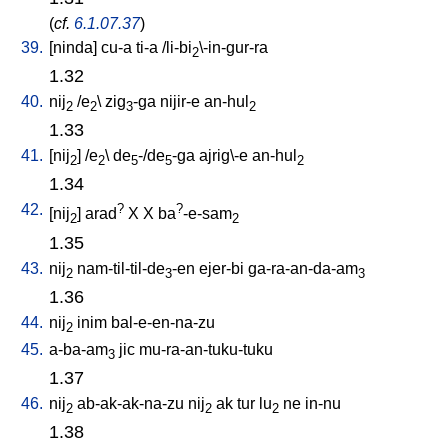
(
cf.
6.1.07.37
)
39.
[
ninda
]
cu-a
ti-a
/
li-bi
\-in-gur-ra
2
1.32
40.
nij
/
e
\
zig
-ga
nijir-e
an-hul
2
2
3
2
1.33
41.
[
nij
] /
e
\
de
-/de
-ga
ajrig\-e
an-hul
2
2
5
5
2
1.34
42.
?
?
[
nij
]
arad
X
X
ba
-e-sam
2
2
1.35
43.
nij
nam-til-til-de
-en
ejer-bi
ga-ra-an-da-am
2
3
3
1.36
44.
nij
inim
bal-e-en-na-zu
2
45.
a-ba-am
jic
mu-ra-an-tuku-tuku
3
1.37
46.
nij
ab-ak-ak-na-zu
nij
ak
tur
lu
ne
in-nu
2
2
2
1.38