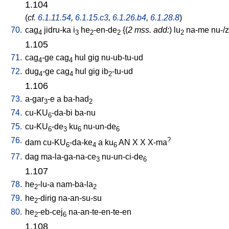
1.104
(
cf.
6.1.11.54
,
6.1.15.c3
,
6.1.26.b4
,
6.1.28.8
)
70.
cag
jidru-ka
i
he
-en-de
{(
2 mss. add:
)
lu
na-me
nu-/
4
3
2
2
2
1.105
71.
cag
-ge
cag
hul
gig
nu-ub-tu-ud
4
4
72.
dug
-ge
cag
hul
gig
ib
-tu-ud
4
4
2
1.106
73.
a-gar
-e
a
ba-had
3
2
74.
cu-KU
-da-bi
ba-nu
6
75.
cu-KU
-de
ku
nu-un-de
6
3
6
6
76.
?
dam
cu-KU
-da-ke
a
ku
AN
X
X
X-ma
6
4
6
77.
dag
ma-la-ga-na-ce
nu-un-ci-de
3
6
1.107
78.
he
-lu-a
nam-ba-la
2
2
79.
he
-dirig
na-an-su-su
2
80.
he
-eb-cej
na-an-te-en-te-en
2
6
1.108