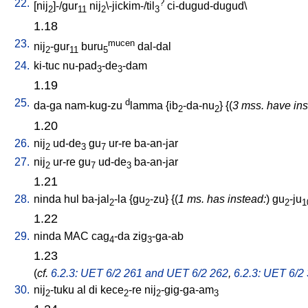
22.
?
[
nij
]-/gur
nij
\-jickim-/til
ci-dugud-dugud
\
2
11
2
3
1.18
23.
mucen
nij
-gur
buru
dal-dal
2
11
5
24.
ki-tuc
nu-pad
-de
-dam
3
3
1.19
25.
d
da-ga
nam-kug-zu
lamma
{
ib
-da-nu
} {(
3 mss. have ins
2
2
1.20
26.
nij
ud-de
gu
ur-re
ba-an-jar
2
3
7
27.
nij
ur-re
gu
ud-de
ba-an-jar
2
7
3
1.21
28.
ninda
hul
ba-jal
-la
{
gu
-zu
} {(
1 ms. has instead:
)
gu
-ju
2
2
2
1
1.22
29.
ninda
MAC
cag
-da
zig
-ga-ab
4
3
1.23
(
cf.
6.2.3: UET 6/2 261 and UET 6/2 262
,
6.2.3: UET 6/2
30.
nij
-tuku
al
di
kece
-re
nij
-gig-ga-am
2
2
2
3