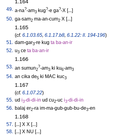
1.164
49.
?
?
?
a-na
-am
kug
-e
ga
-X
[
...
]
3
50.
ga-sam
ma-an-cum
X
[
...
]
2
2
1.165
(
cf.
6.1.03.65
,
6.1.17.b8
,
6.1.22: ll. 194-196
)
51.
dam-gar
-re
kug
ta
ba-an-ir
3
52.
u
ce
ta
ba-an-ir
3
1.166
53.
?
an
sumun
-am
ki
ku
-am
2
3
6
3
54.
an
cika
de
ki
MAC
kuc
5
3
1.167
(
cf.
6.1.07.22
)
55.
ud
i
-di-di-in
ud
cu
-uc
i
-di-di-in
3
2
3
56.
balaj
er
-ra
im-ma-gub-gub-bu-de
-en
2
3
1.168
57.
[
...
]
X
X
[
...
]
58.
[
...
]
X
NU
[
...
]