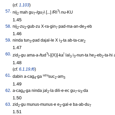
(
cf.
1.103
)
57.
?
nij
mah
gu
-/gu
\ [
...
] /
RI
\
nu-KU
2
7
7
1.45
58.
nij
-zu
-gub-zu
X-ra-gin
pad-ma-an-de
-eb
2
2
7
3
1.46
59.
ninda
tun
-pad
dajal-le
X
i
-ta
ab-ta-car
3
3
2
1.47
60.
?
!
zid
-gu
ama-a-/tud
\-[(X)]-ka
lal
i
-nun-ta
he
-eb
-ta-hi
2
3
3
2
2
1.48
(
cf.
6.1.19.f6
)
61.
uzu
dabin
a-cag
-ga
suc
-am
4
2
3
1.49
62.
a-cag
-ga
ninda
jal
-la
dili-e-ec
gu
-u
-da
4
2
7
3
1.50
63.
zid
-gu
munus-munus-e
e
-gal-e
ba-ab-du
2
2
7
1.51