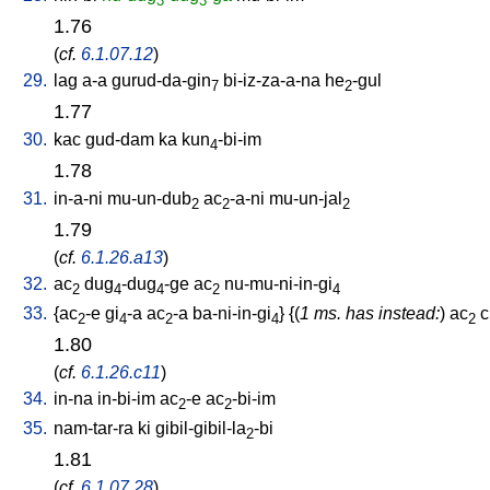
3
3
1.76
(
cf.
6.1.07.12
)
29.
lag
a-a
gurud-da-gin
bi-iz-za-a-na
he
-gul
7
2
1.77
30.
kac
gud-dam
ka
kun
-bi-im
4
1.78
31.
in-a-ni
mu-un-dub
ac
-a-ni
mu-un-jal
2
2
2
1.79
(
cf.
6.1.26.a13
)
32.
ac
dug
-dug
-ge
ac
nu-mu-ni-in-gi
2
4
4
2
4
33.
{
ac
-e
gi
-a
ac
-a
ba-ni-in-gi
} {(
1 ms. has instead:
)
ac
c
2
4
2
4
2
1.80
(
cf.
6.1.26.c11
)
34.
in-na
in-bi-im
ac
-e
ac
-bi-im
2
2
35.
nam-tar-ra
ki
gibil-gibil-la
-bi
2
1.81
(
cf.
6.1.07.28
)