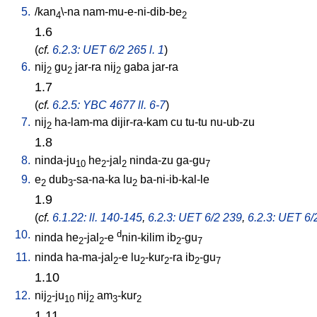
5.
/
kan
\-na
nam-mu-e-ni-dib-be
4
2
1.6
(
cf.
6.2.3: UET 6/2 265 l. 1
)
6.
nij
gu
jar-ra
nij
gaba
jar-ra
2
2
2
1.7
(
cf.
6.2.5: YBC 4677 ll. 6-7
)
7.
nij
ha-lam-ma
dijir-ra-kam
cu
tu-tu
nu-ub-zu
2
1.8
8.
ninda-ju
he
-jal
ninda-zu
ga-gu
10
2
2
7
9.
e
dub
-sa-na-ka
lu
ba-ni-ib-kal-le
2
3
2
1.9
(
cf.
6.1.22: ll. 140-145
,
6.2.3: UET 6/2 239
,
6.2.3: UET 6/
10.
d
ninda
he
-jal
-e
nin-kilim
ib
-gu
2
2
2
7
11.
ninda
ha-ma-jal
-e
lu
-kur
-ra
ib
-gu
2
2
2
2
7
1.10
12.
nij
-ju
nij
am
-kur
2
10
2
3
2
1.11