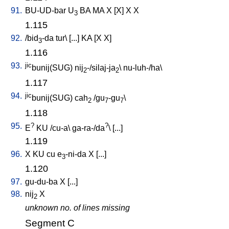
91.
BU-UD-bar
U
BA
MA
X
[
X
]
X
X
3
1.115
92.
/
bid
-da
tur
\ [
...
]
KA
[
X
X
]
3
1.116
93.
jic
bunij(SUG)
nij
-/silaj-ja
\
nu-luh-/ha
\
2
2
1.117
94.
jic
bunij(SUG)
cah
/
gu
-gu
\
2
7
7
1.118
95.
?
?
E
KU
/
cu-a
\
ga-ra-/da
\ [
...
]
1.119
96.
X
KU
cu
e
-ni-da
X
[
...
]
3
1.120
97.
gu-du-ba
X
[
...
]
98.
nij
X
2
unknown no. of lines missing
Segment C