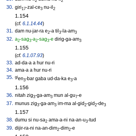
2
2
30.
giri
-zal-ce
nu-il
17
3
2
1.154
(
cf.
6.1.14.44
)
31.
dam
nu-jar-ra
e
-a
til
-la-am
2
3
3
32.
a
-sag
-a
-sag
-e
dirig-ga-am
2
3
2
3
3
1.155
(
cf.
6.1.07.93
)
33.
ad-da-a
a
hur
nu-ri
34.
ama-a
a
hur
nu-ri
35.
gi
en
-bar
gaba
ud-da-ka
e
-a
3
3
1.156
36.
nitah
zig
-ga-am
mun
al-gu
-e
3
3
7
37.
munus
zig
-ga-am
im-ma
al-gid
-gid
-de
3
3
2
2
3
1.157
38.
dumu
si
nu-sa
ama-a-ni
na-an-u
-tud
2
3
39.
dijir-ra-ni
na-an-dim
-dim
-e
2
2