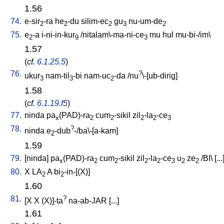
1.56
74.
e-sir
-ra
he
-du
silim-ec
gu
nu-um-de
2
2
2
3
2
75.
e
-a
i-ni-in-kur
/
nitalam\-ma-ni-ce
mu
hul
mu-bi-/im
\
2
9
3
1.57
(
cf.
6.1.25.5
)
76.
?
ukur
nam-til
-bi
nam-uc
-da
/
nu
\-[ub-dirig
]
3
3
2
1.58
(
cf.
6.1.19.f5
)
77.
ninda
pa
(PAD)-ra
cum
-sikil
zil
-la
-ce
x
2
2
2
2
3
78.
?
ninda
e
-dub
-/ba\-[a-kam
]
2
1.59
79.
[
ninda
]
pa
(PAD)-ra
cum
-sikil
zil
-la
-ce
u
ze
/
BI
\ [
...
x
2
2
2
2
3
2
2
80.
X
LA
A
bi
-in-[(X)
]
2
2
1.60
81.
?
[
X
X
(X)]-ta
na-ab-JAR
[
...
]
1.61