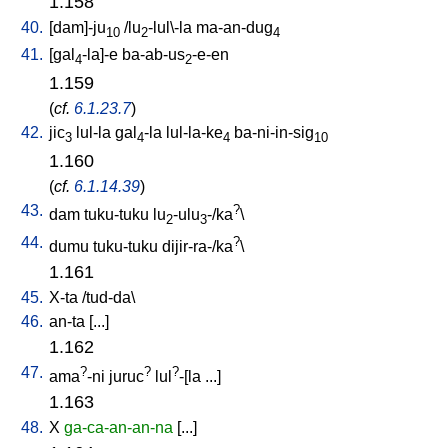
1.158
40.
[
dam]-ju
/
lu
-lul\-la
ma-an-dug
10
2
4
41.
[
gal
-la]-e
ba-ab-us
-e-en
4
2
1.159
(
cf.
6.1.23.7
)
42.
jic
lul-la
gal
-la
lul-la-ke
ba-ni-in-sig
3
4
4
10
1.160
(
cf.
6.1.14.39
)
43.
?
dam
tuku-tuku
lu
-ulu
-/ka
\
2
3
44.
?
dumu
tuku-tuku
dijir-ra-/ka
\
1.161
45.
X-ta
/
tud-da
\
46.
an-ta
[
...
]
1.162
47.
?
?
?
ama
-ni
juruc
lul
-[la
...
]
1.163
48.
X
ga-ca-an-an-na
[
...
]