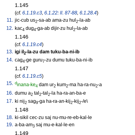
1.145
(
cf.
6.1.19.c3
,
6.1.22: ll. 87-88
,
6.1.28.4
)
11.
jic-cub
us
-sa-ab
ama-zu
hul
-la-ab
2
2
12.
kac
dug
-ga-ab
dijir-zu
hul
-la-ab
4
4
2
1.146
(
cf.
6.1.19.c4
)
13.
igi
il
-la-zu
dam
tuku-ba-ni-ib
2
14.
cag
-ge
guru
-zu
dumu
tuku-ba-ni-ib
4
7
1.147
(
cf.
6.1.19.c5
)
15.
d
inana-ke
dam
ur
kum
-ma
ha-ra-nu
-a
4
2
2
2
16.
dumu
a
tal
-tal
-la
ha-ra-an-ba-e
2
2
2
17.
ki
nij
sag
-ga
ha-ra-an-kij
-kij
-/e
\
2
9
2
2
1.148
18.
ki-sikil
cec-zu
saj
nu-mu-re-eb-kal-le
19.
a-ba-am
saj
mu-e-kal-le-en
3
1.149