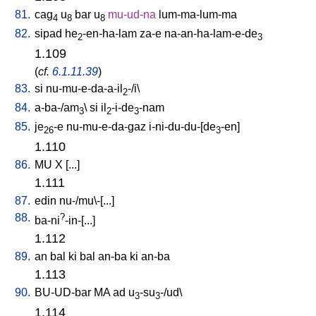
81.
cag
u
bar
u
mu-ud-na
lum-ma-lum-ma
4
8
8
82.
sipad
he
-en-ha-lam
za-e
na-an-ha-lam-e-de
2
3
1.109
(
cf.
6.1.11.39
)
83.
si
nu-mu-e-da-a-il
-/i
\
2
84.
a-ba-/am
\
si
il
-i-de
-nam
3
2
3
85.
je
-e
nu-mu-e-da-gaz
i-ni-du-du-[de
-en
]
26
3
1.110
86.
MU
X
[
...
]
1.111
87.
edin
nu-/mu\-[...
]
88.
?
ba-ni
-in-[...
]
1.112
89.
an
bal
ki
bal
an-ba
ki
an-ba
1.113
90.
BU-UD-bar
MA
ad
u
-su
-/ud
\
3
3
1.114