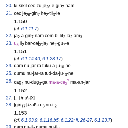
20.
ki-sikil
cec-zu
je
-e-gin
-nam
26
7
21.
cec
je
-gin
he
-til
-le
26
7
2
3
1.150
(
cf.
6.1.11.7
)
22.
ja
-a-gin
-nam
cem-bi
lil
-la
-am
2
7
2
2
3
23.
u
li
bar-cej
-ja
he
-gu
-e
5
2
3
2
2
7
1.151
(
cf.
6.1.14.40
,
6.1.28.17
)
24.
dam
nu-jar-ra
tuku-a-ju
-ne
10
25.
dumu
nu-jar-ra
tud-da-ju
-ne
10
26.
?
cag
nu-dug
-ga
ma-a-ce
ma-an-jar
4
3
3
1.152
27.
[
...
] /
nu\-[X
]
28.
[
giri
]-/zal\-ce
nu-il
17
3
2
1.153
(
cf.
6.1.03.9
,
6.1.16.b5
,
6.1.22: ll. 26-27
,
6.1.23.7
)
29.
dam
nu-il
dumu
nu-il