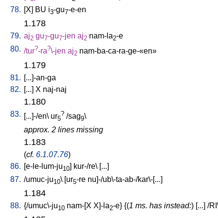
78.
[
X
]
BU
i
-gu
-e-en
3
7
1.178
79.
aj
gu
-gu
-jen
aj
nam-la
-e
2
7
7
2
2
80.
?
?
/
tur
-ra
\-jen
aj
nam-ba-ca-ra-ge-«en»
2
1.179
81.
[
...]-an-ga
82.
[
...
]
X
naj-naj
1.180
83.
?
[
...]-/en
\
ur
/
sag
\
5
9
approx. 2 lines missing
1.183
(
cf.
6.1.07.76
)
86.
[
e-le-lum-ju
]
kur-/re
\ [
...
]
10
87.
/
umuc-ju
\ [
ur
-re
nu]-/ub\-ta-ab-/kar\-[...
]
10
5
1.184
88.
{/
umuc\-ju
nam-[X
X]-la
-e
} {(
1 ms. has instead:
) [
...
] /
RI
10
2