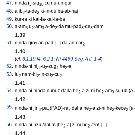
47.
ninda
i
-sig
cu
nu-un-gur
3
10
48.
a
ib
-ta-de
ki-in-du
ba-ab-naj
2
2
49.
kur-ra
ki
kal-la-kal-la-ba
50.
a-am
u
-am
a-de
-da
mu-pad
-de
-dam
3
2
3
2
3
3
1.39
51.
ninda-gin
an-pad
[
...]-da-an-car
7
2
1.40
(
cf.
6.1.19.f4
,
6.2.1: Ni 4469 Seg. A ll. 1-4
)
52.
ninda-ni
nij
-u
-zug
he
-a
2
2
4
2
53.
lu
nam-bi
-in-cu
-cu
2
2
2
2
1.41
54.
ninda-ni
ninda
nunuz
dalla
he
-a
zi-ni
he
-am
-su-ub
(
a-
2
2
3
1.42
55.
ninda-ni
jiri
-pa
(PAD)-ra
dalla
he
-a
zi-ni
he
-kece
(
a-
3
x
2
2
2
2
1.43
56.
ninda-ni
uzu
/
dalla
\ [
he
-a
]
zi-ni
he
-/en\-[...
]
2
2
1.44