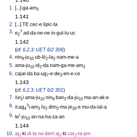
1.
[
...]-ga-am
3
1.141
2.
[
...
]
TE
cec-e
lipic-ta
3.
?
e
ad-da-ne-ne
in-gul-lu-uc
2
1.142
(
cf.
6.2.3: UET 6/2 306
)
4.
nin
-ju
ub-lil
-la
nam-me-a
9
10
2
2
5.
ama-ju
id
-da
nam-ga-me-am
10
2
3
6.
cajar-da
ba-ug
-e-de
-en-e-ce
7
3
1.143
(
cf.
6.2.3: UET 6/2 301
)
7.
/
ur
\
ama-ju
nin
ban
-da-ju
ma-an-ak-e
5
10
9
3
10
8.
?
/
cag
\-am
lu
dim
-ma
je
-e
mu-da-lal-a
4
3
2
2
26
9.
!
te
-ju
an-na-ha-za-an
10
1.144
10.
aj
ki
di-ta
nu-/jen
\
aj
ki
car
-ra-jen
2
2
2