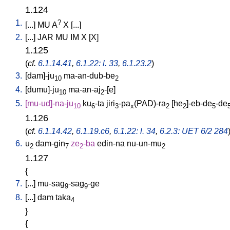
1.124
1.
?
[
...
]
MU
A
X
[
...
]
2.
[
...
]
JAR
MU
IM
X
[
X
]
1.125
(
cf.
6.1.14.41
,
6.1.22: l. 33
,
6.1.23.2
)
3.
[
dam]-ju
ma-an-dub-be
10
2
4.
[
dumu]-ju
ma-an-aj
-[e
]
10
2
5.
[
mu-ud]-na-ju
ku
-ta
jiri
-pa
(PAD)-ra
[
he
]-eb-de
-de
10
6
3
x
2
2
5
1.126
(
cf.
6.1.14.42
,
6.1.19.c6
,
6.1.22: l. 34
,
6.2.3: UET 6/2 284
6.
u
dam-gin
ze
-ba
edin-na
nu-un-mu
2
7
2
2
1.127
{
7.
[
...
]
mu-sag
-sag
-ge
9
9
8.
[
...
]
dam
taka
4
}
{