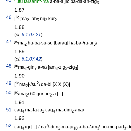
45.
utu
larsam
-ma
a-ba-a
jic
ba-da-an-zig
3
1.87
46.
jic
[
]ma
-lah
nij
kur
2
5
2
2
1.88
(
cf.
6.1.07.21
)
47.
jic
ma
ha-ba-su-su
[
barag
]
ha-ba-/ra-ur
\
2
3
1.89
(
cf.
6.1.07.42
)
48.
jic
ma
-gin
a-/a
\ [
am
-zig
-zig
]
2
7
3
3
3
1.90
49.
jic
?
[
ma
]-/su
\
da-bi
[
X
X
(X)
]
2
50.
jic
/ma
\
60
gur
he
-a
[
...
]
2
2
1.91
51.
cag
ma-la-ja
cag
ma-dim
-/ma
\
4
2
4
2
1.92
52.
?
cag
igi
[
...
] /
ma
\-dim
-ma-ju
a-ba-/am
\
hu-mu-pad
-d
4
2
10
3
3