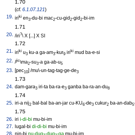
1.70
(
cf.
6.1.07.121
)
19.
ki
iri
en
-du-bi
mac
-cu-gid
-gid
-bi-im
3
2
2
2
1.71
20.
?
/
iri
\
X
[
...
]
X
SI
1.72
21.
ki
ki
iri
u
ku-a
ga-am
-kur
iri
mud
ba-e-si
3
3
9
22.
jic
/
\ma
-su
-a
ga-ab-u
2
3
5
23.
[
pec
] /
mu\-un-tag-tag-ge-de
10
3
1.73
24.
dam-gara
iri-ta
ba-ra-e
ganba
ba-ra-an-du
3
3
8
1.74
25.
iri-a
nij
bal-bal
ba-an-jar
cu-KU
-de
cukur
ba-an-dab
2
6
3
2
5
1.75
26.
iri
i-di-bi
mu-bi-im
27.
lugal-bi
di-di-bi
mu-bi-im
28.
nin-bi
nu-dug
-dug
-ga
mu-bi-im