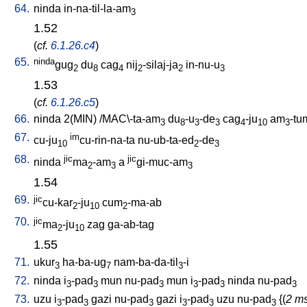
64.
ninda
in-na-til-la-am
3
1.52
(
cf.
6.1.26.c4
)
65.
ninda
gug
du
cag
nij
-silaj-ja
in-nu-u
2
8
4
2
2
3
1.53
(
cf.
6.1.26.c5
)
66.
ninda
2(MIN)
/
MAC\-ta-am
du
-u
-de
cag
-ju
am
-tu
3
8
3
3
4
10
3
67.
im
cu-ju
cu-rin-na-ta
nu-ub-ta-ed
-de
10
2
3
68.
jic
jic
ninda
ma
-am
a
gi-muc-am
2
3
3
1.54
69.
jic
cu-kar
-ju
cum
-ma-ab
2
10
2
70.
jic
ma
-ju
zag
ga-ab-tag
2
10
1.55
71.
ukur
ha-ba-ug
nam-ba-da-til
-i
3
7
3
72.
ninda
i
-pad
mun
nu-pad
mun
i
-pad
ninda
nu-pad
3
3
3
3
3
3
73.
uzu
i
-pad
gazi
nu-pad
gazi
i
-pad
uzu
nu-pad
{(
2 ms
3
3
3
3
3
3