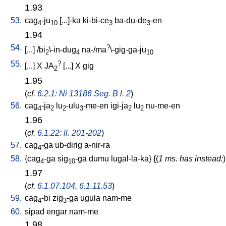
1.93
53.
cag
-ju
[
...]-ka
ki-bi-ce
ba-du-de
-en
4
10
3
3
1.94
54.
?
[
...
] /
bi
\-in-dug
na-/ma
\-gig-ga-ju
2
4
10
55.
?
[
...
]
X
JA
[
...
]
X
gig
2
1.95
(
cf.
6.2.1: Ni 13186 Seg. B l. 2
)
56.
cag
-ja
lu
-ulu
-me-en
igi-ja
lu
nu-me-en
4
2
2
3
2
2
1.96
(
cf.
6.1.22: ll. 201-202
)
57.
cag
-ga
ub-dirig
a-nir-ra
4
58.
{
cag
-ga
sig
-ga
dumu
lugal-la-ka
} {(
1 ms. has instead:
)
4
10
1.97
(
cf.
6.1.07.104
,
6.1.11.53
)
59.
cag
-bi
zig
-ga
ugula
nam-me
4
3
60.
sipad
engar
nam-me
1.98