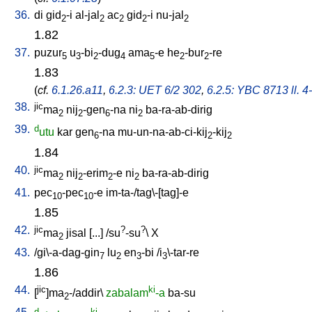
36.
di
gid
-i
al-jal
ac
gid
-i
nu-jal
2
2
2
2
2
1.82
37.
puzur
u
-bi
-dug
ama
-e
he
-bur
-re
5
3
2
4
5
2
2
1.83
(
cf.
6.1.26.a11
,
6.2.3: UET 6/2 302
,
6.2.5: YBC 8713 ll. 4
38.
jic
ma
nij
-gen
-na
ni
ba-ra-ab-dirig
2
2
6
2
39.
d
utu
kar
gen
-na
mu-un-na-ab-ci-kij
-kij
6
2
2
1.84
40.
jic
ma
nij
-erim
-e
ni
ba-ra-ab-dirig
2
2
2
2
41.
pec
-pec
-e
im-ta-/tag\-[tag]-e
10
10
1.85
42.
jic
?
?
ma
jisal
[
...
] /
su
-su
\
X
2
43.
/
gi\-a-dag-gin
lu
en
-bi
/
i
\-tar-re
7
2
3
3
1.86
44.
jic
ki
[
]ma
-/addir
\
zabalam
-a
ba-su
2
d
ki