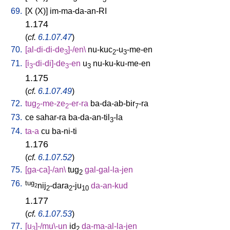
69.
[
X
(X)
]
im-ma-da-an-RI
1.174
(
cf.
6.1.07.47
)
70.
[
al-di-di-de
]-/en
\
nu-kuc
-u
-me-en
3
2
3
71.
[
i
-di-di]-de
-en
u
nu-ku-ku-me-en
3
3
3
1.175
(
cf.
6.1.07.49
)
72.
tug
-me-ze
-er-ra
ba-da-ab-bir
-ra
2
2
7
73.
ce
sahar-ra
ba-da-an-til
-la
3
74.
ta-a
cu
ba-ni-ti
1.176
(
cf.
6.1.07.52
)
75.
[
ga-ca]-/an
\
tug
gal-gal-la-jen
2
76.
tug
nij
-dara
-ju
da-an-kud
2
2
2
10
1.177
(
cf.
6.1.07.53
)
77.
[
u
]-/mu\-un
id
da-ma-al-la-jen
3
2