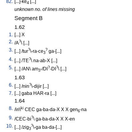
82.
[
...]-ke
[
...
]
4
unknown no. of lines missing
Segment B
1.62
1.
[
...
]
X
2.
?
/
A
\ [
...
]
3.
?
?
[
...
] /
tur
\-ra-ce
ga-[...
]
3
4.
?
[
...
] /
TE
\
na-ab-X
[
...
]
5.
?
?
[
...
] /
AN
\
am
-/DI
-DI
\ [
...
]
3
1.63
6.
?
[
...
] /
nin
\-dijir
[
...
]
7.
[
...
]
gaba
HAR-ra
[
...
]
1.64
8.
ki
/
iri\
CEC
ga-ba-da-X
X
X
gen
-na
6
9.
?
/
CEC-bi
\
ga-ba-da-X
X
X-en
10.
?
[
...
] /
zig
\-ga
ba-da-[...
]
3