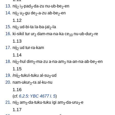
13.
nij
i
-pad
-da-zu
nu-ub-be
-en
2
3
3
2
14.
nij
u
-gu
de
-a-zu
ab-be
-en
2
2
2
2
1.12
15.
nij
ud-bi-ta
la-ba-jal
-la
2
2
16.
ki-sikil
tur
ur
dam-ma-na-ka
ce
nu-ub-dur
-re
2
10
2
1.13
17.
nij
ud
tur-ra-kam
2
1.14
18.
nij
-hul
dim
-ma-zu
a-na-am
na-an-na-ab-be
-en
2
2
3
2
1.15
19.
/
nij
-tuku\-tuku
al-su
-ud
2
3
20.
nam-ukur
-ra
al-ku-nu
3
1.16
(
cf.
6.2.5: YBC 4677 l. 5
)
21.
nij
am
-da-tuku-tuku
igi
am
-da-uru
-e
2
3
3
3
1.17