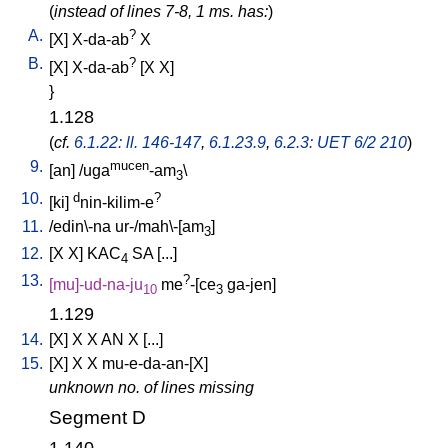
(
instead of lines 7-8, 1 ms. has:
)
A.
?
[
X
]
X-da-ab
X
B.
?
[
X
]
X-da-ab
[
X
X
]
}
1.128
(
cf.
6.1.22: ll. 146-147
,
6.1.23.9
,
6.2.3: UET 6/2 210
)
9.
mucen
[
an
] /
uga
-am
\
3
10.
d
?
[
ki
]
nin-kilim-e
11.
/
edin\-na
ur-/mah\-[am
]
3
12.
[
X
X
]
KAC
SA
[
...
]
4
13.
?
[
mu]-ud-na-ju
me
-[ce
ga-jen
]
10
3
1.129
14.
[
X
]
X
X
AN
X
[
...
]
15.
[
X
]
X
X
mu-e-da-an-[X
]
unknown no. of lines missing
Segment D
1.140