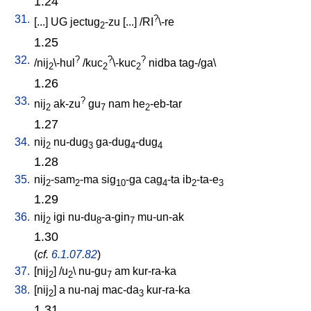
1.24
31.
?
[
...
]
UG
jectug
-zu
[
...
] /
RI
\-re
2
1.25
32.
?
?
?
/
nij
\-hul
/
kuc
\-kuc
nidba
tag-/ga
\
2
2
2
1.26
33.
?
nij
ak-zu
gu
nam
he
-eb-tar
2
7
2
1.27
34.
nij
nu-dug
ga-dug
-dug
2
3
4
4
1.28
35.
nij
-sam
-ma
sig
-ga
cag
-ta
ib
-ta-e
2
2
10
4
2
3
1.29
36.
nij
igi
nu-du
-a-gin
mu-un-ak
2
8
7
1.30
(
cf.
6.1.07.82
)
37.
[
nij
] /
u
\
nu-gu
am
kur-ra-ka
2
2
7
38.
[
nij
]
a
nu-naj
mac-da
kur-ra-ka
2
3
1.31