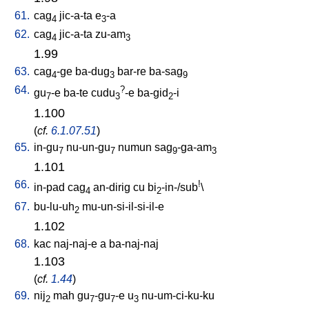
61.
cag
jic-a-ta
e
-a
4
3
62.
cag
jic-a-ta
zu-am
4
3
1.99
63.
cag
-ge
ba-dug
bar-re
ba-sag
4
3
9
64.
?
gu
-e
ba-te
cudu
-e
ba-gid
-i
7
3
2
1.100
(
cf.
6.1.07.51
)
65.
in-gu
nu-un-gu
numun
sag
-ga-am
7
7
9
3
1.101
66.
!
in-pad
cag
an-dirig
cu
bi
-in-/sub
\
4
2
67.
bu-lu-uh
mu-un-si-il-si-il-e
2
1.102
68.
kac
naj-naj-e
a
ba-naj-naj
1.103
(
cf.
1.44
)
69.
nij
mah
gu
-gu
-e
u
nu-um-ci-ku-ku
2
7
7
3