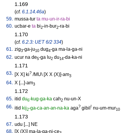
1.169
(
cf.
6.1.14.46a
)
59.
mussa-tur
ta
mu-un-ir-ra-bi
60.
ucbar-e
ta
bi
-in-bur
-ra-bi
2
2
1.170
(
cf.
6.2.3: UET 6/2 334
)
61.
zig
-ga-ju
dug
-ga
ma-la-ga-ni
3
10
4
62.
ucur
na
de
-ga
lu
du
-da-ka-ni
5
2
14
1.171
63.
?
[
X
X
]
ki
/
MU
\ [
X
X
(X)]-am
3
64.
X
[
...]-am
3
1.172
65.
itid
du
-kug-ga-ka
cah
nu-un-X
6
2
66.
?
!
itid
kij
-ga-ca-an-an-na-ka
aga
gibil
nu-um-mur
2
10
1.173
67.
udu
[
...
]
NE
68.
[
X
(X)
]
ma-la-ga-ni-ce
3