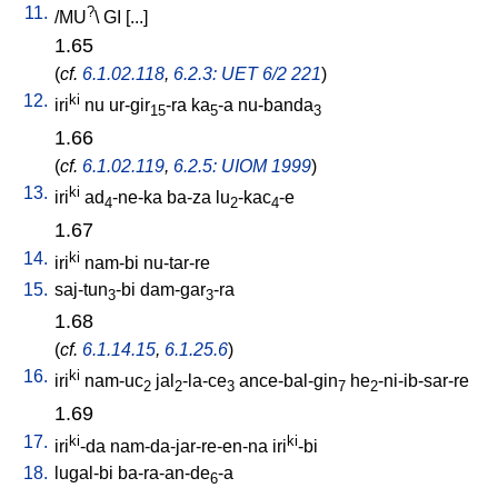
11.
?
/
MU
\
GI
[
...
]
1.65
(
cf.
6.1.02.118
,
6.2.3: UET 6/2 221
)
12.
ki
iri
nu
ur-gir
-ra
ka
-a
nu-banda
15
5
3
1.66
(
cf.
6.1.02.119
,
6.2.5: UIOM 1999
)
13.
ki
iri
ad
-ne-ka
ba-za
lu
-kac
-e
4
2
4
1.67
14.
ki
iri
nam-bi
nu-tar-re
15.
saj-tun
-bi
dam-gar
-ra
3
3
1.68
(
cf.
6.1.14.15
,
6.1.25.6
)
16.
ki
iri
nam-uc
jal
-la-ce
ance-bal-gin
he
-ni-ib-sar-re
2
2
3
7
2
1.69
17.
ki
ki
iri
-da
nam-da-jar-re-en-na
iri
-bi
18.
lugal-bi
ba-ra-an-de
-a
6