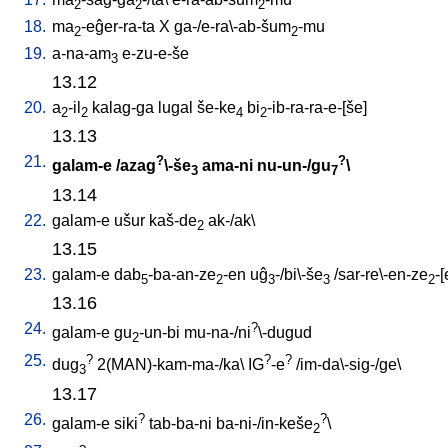
2
2
2
18.
ma
-eĝer-ra-ta
X
ga-/e-ra\-ab-šum
-mu
2
2
19.
a-na-am
e-zu-e-še
3
13.12
20.
a
-il
kalag-ga
lugal
še-ke
bi
-ib-ra-ra-e-[še
]
2
2
4
2
13.13
21.
?
?
galam-e
/
azag
\-še
ama-ni
nu-un-/gu
\
3
7
13.14
22.
galam-e
ušur
kaš-de
ak-/ak
\
2
13.15
23.
galam-e
dab
-ba-an-ze
-en
uĝ
-/bi\-še
/
sar-re\-en-ze
-
5
2
3
3
2
13.16
24.
?
galam-e
gu
-un-bi
mu-na-/ni
\-dugud
2
25.
?
?
?
dug
2(MAN)-kam-ma-/ka
\
IG
-e
/
im-da\-sig-/ge
\
3
13.17
26.
?
?
galam-e
siki
tab-ba-ni
ba-ni-/in-keše
\
2