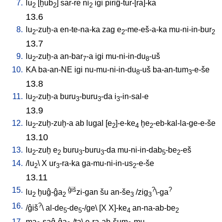
7.
lu
[
ḫub
]
sar-re
ni
igi
piriĝ-tur-[ra]-ka
2
2
2
13.6
8.
lu
-zuḫ-a
en-te-na-ka
zag
e
-me-eš-a-ka
mu-ni-in-bur
2
2
2
13.7
9.
lu
-zuḫ-a
an-bar
-a
igi
mu-ni-in-du
-uš
2
7
8
10.
KA
ba-an-NE
igi
nu-mu-ni-in-du
-uš
ba-an-tum
-e-še
8
3
13.8
11.
lu
-zuḫ-a
buru
-buru
-da
i
-in-sal-e
2
3
3
3
13.9
12.
lu
-zuḫ-zuḫ-a
ab
lugal
[
e
]-e-ke
ḫe
-eb-kal-la-ge-e-še
2
2
4
2
13.10
13.
lu
-zuḫ
e
buru
-buru
-da
mu-ni-in-dab
-be
-eš
2
2
3
3
5
2
14.
/
lu
\
X
ur
-ra-ka
ga-mu-ni-in-us
-e-še
2
3
2
13.11
15.
ĝiš
?
?
lu
ḫuĝ-ĝa
zi-gan
šu
an-še
/
zig
\-ga
2
2
3
3
16.
?
/
ĝiš
\
al-de
-de
-/ge
\ [
X
X]-ke
an-na-ab-be
5
5
4
2
17.
ma
-saĝ-ĝa
-/ta
\
e-ra-ab-šum
-mu