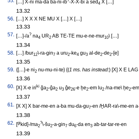
55.
?
[
…
]
X-ni
ma-da
ba-ni-ib
-X-X-bi
a
sed
X
[
…
]
4
13.32
56.
[
…
]
X
X
X
NE
MU
X
[
…
]
X
[
…
]
13.33
57.
?
[
…]-/a
na
UR
AB
TE-TE
mu-e-ne-mur
\ [
…
]
4
2
10
13.34
58.
[
…
] /
bur
\-ra-gin
a
uru
-ke
gu
al-de
-de
-[e
]
12
7
2
4
3
2
2
13.35
59.
{[
…]-e
ni
nu-mu-ni-te
} {(
1 ms. has instead:
) [
X
]
X
E
LAG
2
13.36
60.
ki
[
X
]
X-e
iri
ĝa
-ĝa
u
ĝe
-e
ḫe
-em
lu
/
na-me
\
ḫe
-em
2
2
3
26
2
2
2
13.37
61.
[
X
X
]
X
bar-me-en
a-ba
mu-da-gu
-en
/
ḪAR-ra\-me-en
a
7
13.38
62.
gi
?
[
kid]-/ma
\-šu
-a-gin
du
-da
en
ab-tar-tar-re-en
2
2
7
6
3
13.39