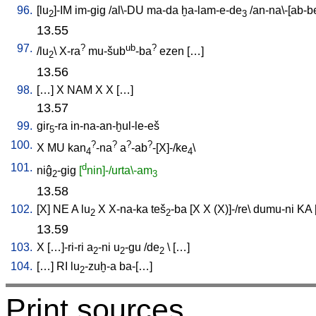
96.
[
lu
]-IM
im-gig
/
al\-DU
ma-da
ḫa-lam-e-de
/
an-na\-[ab-b
2
3
13.55
97.
?
ub
?
/
lu
\
X-ra
mu-šub
-ba
ezen
[
…
]
2
13.56
98.
[
…
]
X
NAM
X
X
[
…
]
13.57
99.
gir
-ra
in-na-an-ḫul-le-eš
5
100.
?
?
?
?
X
MU
kan
-na
a
-ab
-[X]-/ke
\
4
4
101.
d
niĝ
-gig
[
nin]-/urta\-am
2
3
13.58
102.
[
X
]
NE
A
lu
X
X-na-ka
teš
-ba
[
X
X
(X)]-/re
\
dumu-ni
KA
2
2
13.59
103.
X
[
…]-ri-ri
a
-ni
u
-gu
/
de
\ [
…
]
2
2
2
104.
[
…
]
RI
lu
-zuḫ-a
ba-[…
]
2
Print sources