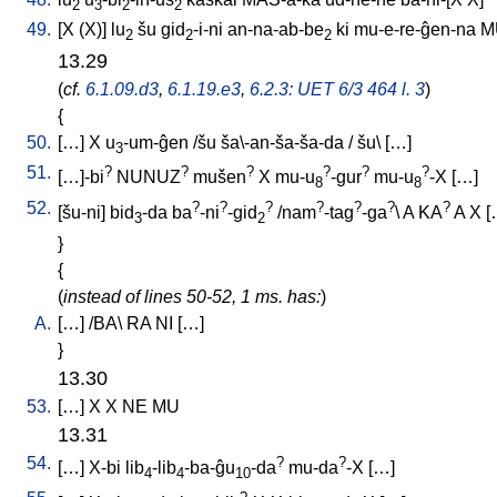
2
3
2
2
49.
[
X
(X)
]
lu
šu
gid
-i-ni
an-na-ab-be
ki
mu-e-re-ĝen-na
M
2
2
2
13.29
(
cf.
6.1.09.d3
,
6.1.19.e3
,
6.2.3: UET 6/3 464 l. 3
)
{
50.
[
…
]
X
u
-um-ĝen
/
šu
ša\-an-ša-ša-da
/
šu
\ [
…
]
3
51.
?
?
?
?
?
?
[
…]-bi
NUNUZ
mušen
X
mu-u
-gur
mu-u
-X
[
…
]
8
8
52.
?
?
?
?
?
?
?
[
šu-ni
]
bid
-da
ba
-ni
-gid
/
nam
-tag
-ga
\
A
KA
A
X
[
3
2
}
{
(
instead of lines 50-52, 1 ms. has:
)
A.
[
…
] /
BA
\
RA
NI
[
…
]
}
13.30
53.
[
…
]
X
X
NE
MU
13.31
54.
?
?
[
…
]
X-bi
lib
-lib
-ba-ĝu
-da
mu-da
-X
[
…
]
4
4
10