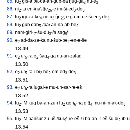
85.
lu
ĝiš-a
ba-da-an-gub-ba
ḫuĝ-ĝa
nu-e
2
2
3
86.
ni
-ta
en-/na
\
ĝe
-e
im-ši-ed
-de
2
26
3
3
87.
lu
igi-za-ke
-ne
u
ĝe
-e
ga-mu-e-ši-ed
-de
2
4
3
26
3
3
88.
lu
gub
dab
-/ba
\
an-na-ab-be
2
5
2
89.
nam-giri
-šu-du
-/a
sag
\
17
3
9
90.
e
ad-da-za-ka
nu-šub-be
-en-e-še
2
2
13.49
91.
e
ur
-ra
e
šag
-ga
nu-un-zalag
2
5
2
4
13.50
92.
e
ur
-ra
i-bi
ḫe
-em-ed
-de
2
5
2
2
3
3
13.51
93.
e
ur
-ra
lugal-e
mu-un-sar-re-eš
2
5
13.52
94.
lu
-IM
kug
ba-an-zuḫ
lu
gen
-na
giĝ
mu-ni-in-ak-de
2
2
6
4
3
13.53
95.
lu
-IM
banšur-zu-uš
/
kur
\-re-eš
zi
ba-an-ir-eš
šu
bi
-ib-u
2
9
2
13.54