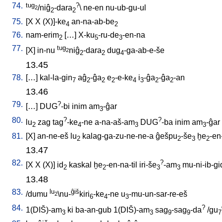
74.
tug
?
/niĝ
-dara
\
ne-en
nu-ub-gu-ul
2
2
2
75.
[
X
X
(X)]-ke
an-na-ab-be
4
2
76.
nam-erim
[
…
]
X-ku
-ru-de
-en-na
2
5
3
77.
tug
[
X
]
in-nu
niĝ
-dara
dug
-ga-ab-e-še
2
2
2
4
13.45
78.
[
…
]
kal-la-gin
aĝ
-ĝa
e
-e-ke
i
-ĝa
-ĝa
-an
7
2
2
2
4
3
2
2
13.46
79.
?
[
…
]
DUG
-bi
inim
am
-ĝar
3
80.
?
?
lu
zag
tag
-ke
-ne
a-na-aš-am
DUG
-ba
inim
am
-ĝar
2
4
3
3
81.
[
X
]
an-ne-eš
lu
kalag-ga-zu-ne-ne-a
ĝešpu
-še
ḫe
-en
2
2
3
2
13.47
82.
?
[
X
X
(X)
]
id
kaskal
ḫe
-en-na-til
iri-še
-am
mu-ni-ib-gi
2
2
3
3
13.48
83.
lu
ĝiš
/
dumu
\nu-
kiri
-ke
-ne
u
-mu-un-sar-re-eš
2
6
4
3
84.
?
1(DIŠ)-am
ki
ba-an-gub
1(DIŠ)-am
sag
-sag
-da
/
gu
3
3
9
9
7