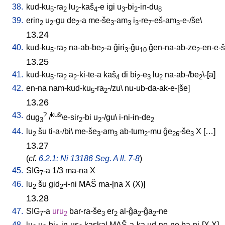
38.
kud-ku
-ra
lu
-kaš
-e
igi
u
-bi
-in-du
5
2
2
4
3
2
8
39.
erin
u
-gu
de
-a
me-še
-am
i
-re
-eš-am
-e-/še
\
2
2
2
3
3
3
7
3
13.24
40.
kud-ku
-ra
na-ab-be
-a
ĝiri
-ĝu
ĝen-na-ab-ze
-en-e-
5
2
2
3
10
2
13.25
41.
kud-ku
-ra
a
-ki-te-a
kaš
di
bi
-e
lu
na-ab-/be
\-[a
]
5
2
2
4
2
3
2
2
42.
en-na
nam-kud-ku
-ra
-/zu
\
nu-ub-da-ak-e-[še
]
5
2
13.26
43.
?
kuš
dug
/
\e-sir
-bi
u
-/gu
\
i-ni-in-de
3
2
2
2
44.
lu
šu
ti-a-/bi
\
me-še
-am
ab-tum
-mu
ĝe
-še
X
[
…
]
2
3
3
2
26
3
13.27
(
cf.
6.2.1: Ni 13186 Seg. A ll. 7-8
)
45.
SIG
-a
1/3
ma-na
X
7
46.
lu
šu
gid
-i-ni
MAŠ
ma-[na
X
(X)
]
2
2
13.28
47.
SIG
-a
uru
bar-ra-še
er
al-ĝa
-ĝa
-ne
7
2
3
2
2
2
48.
lu
u
-bi
-in-us
kaskal
MAŠ-a-ka
ud-ne-ne
ba-ni-[X
X
]