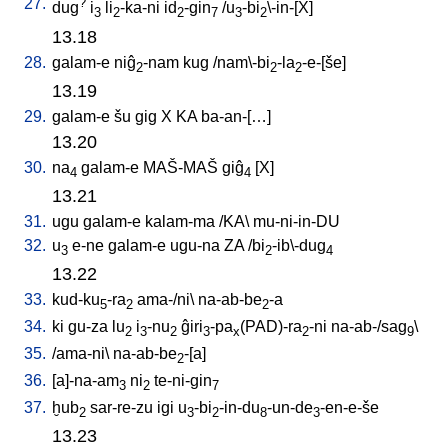
27.
?
dug
i
li
-ka-ni
id
-gin
/
u
-bi
\-in-[X
]
3
2
2
7
3
2
13.18
28.
galam-e
niĝ
-nam
kug
/
nam\-bi
-la
-e-[še
]
2
2
2
13.19
29.
galam-e
šu
gig
X
KA
ba-an-[…
]
13.20
30.
na
galam-e
MAŠ-MAŠ
giĝ
[
X
]
4
4
13.21
31.
ugu
galam-e
kalam-ma
/
KA
\
mu-ni-in-DU
32.
u
e-ne
galam-e
ugu-na
ZA
/
bi
-ib\-dug
3
2
4
13.22
33.
kud-ku
-ra
ama-/ni
\
na-ab-be
-a
5
2
2
34.
ki
gu-za
lu
i
-nu
ĝiri
-pa
(PAD)-ra
-ni
na-ab-/sag
\
2
3
2
3
x
2
9
35.
/
ama-ni
\
na-ab-be
-[a
]
2
36.
[
a]-na-am
ni
te-ni-gin
3
2
7
37.
ḫub
sar-re-zu
igi
u
-bi
-in-du
-un-de
-en-e-še
2
3
2
8
3
13.23