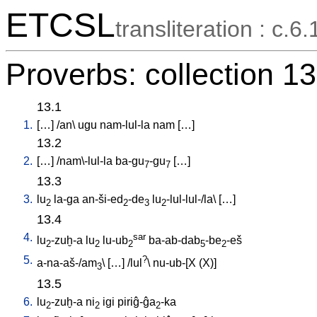
ETCSL
transliteration : c.6.
Proverbs: collection 13
13.1
1.
[
…
] /
an
\
ugu
nam-lul-la
nam
[
…
]
13.2
2.
[
…
] /
nam\-lul-la
ba-gu
-gu
[
…
]
7
7
13.3
3.
lu
la-ga
an-ši-ed
-de
lu
-lul-lul-/la
\ [
…
]
2
2
3
2
13.4
4.
sar
lu
-zuḫ-a
lu
lu-ub
ba-ab-dab
-be
-eš
2
2
2
5
2
5.
?
a-na-aš-/am
\ [
…
] /
lul
\
nu-ub-[X
(X)
]
3
13.5
6.
lu
-zuḫ-a
ni
igi
piriĝ-ĝa
-ka
2
2
2