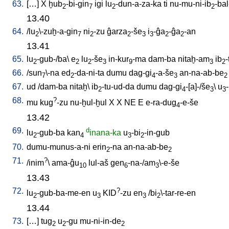
63.
[
…
]
X
ḫub
-bi-gin
igi
lu
-dun-a-za-ka
ti
nu-mu-ni-ib
-ba
2
7
2
2
13.40
64.
/
lu
\-zuḫ-a-gin
ni
-zu
ĝarza
-še
i
-ĝa
-ĝa
-an
2
7
2
2
3
3
2
2
13.41
65.
lu
-gub-/ba
\
e
lu
-še
in-kur
-ma
dam-ba
nitaḫ-am
ib
-
2
2
2
3
9
3
2
66.
/
sun
\-na
ed
-da-ni-ta
dumu
dag-gi
-a-še
an-na-ab-be
7
2
4
3
2
67.
ud
/
dam-ba
nitaḫ
\
ib
-tu-ud-da
dumu
dag-gi
-[a]-/še
\
u
-
2
4
3
3
68.
?
mu
kug
-zu
nu-ḫul-ḫul
X
X
NE
E
e-ra-dug
-e-še
4
13.42
69.
d
lu
-gub-ba
kan
inana-ka
u
-bi
-in-gub
2
4
3
2
70.
dumu-munus-a-ni
erin
-na
an-na-ab-be
2
2
71.
?
/
inim
\
ama-ĝu
lul-aš
gen
-na-/am
\-e-še
10
6
3
13.43
72.
?
lu
-gub-ba-me-en
u
KID
-zu
en
/
bi
\-tar-re-en
2
3
3
2
13.44
73.
[
…
]
tug
u
-gu
mu-ni-in-de
2
2
2