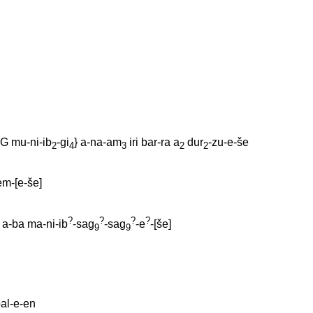
AG
mu-ni-ib
-gi
}
a-na-am
iri
bar-ra
a
dur
-zu-e-še
2
4
3
2
2
em-[e-še
]
?
?
?
?
a-ba
ma-ni-ib
-sag
-sag
-e
-[še
]
9
9
bal-e-en