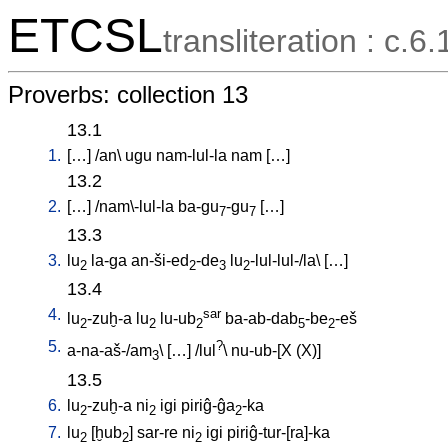
ETCSL
transliteration : c.6.
Proverbs: collection 13
13.1
1.
[
…
] /
an
\
ugu
nam-lul-la
nam
[
…
]
13.2
2.
[
…
] /
nam\-lul-la
ba-gu
-gu
[
…
]
7
7
13.3
3.
lu
la-ga
an-ši-ed
-de
lu
-lul-lul-/la
\ [
…
]
2
2
3
2
13.4
4.
sar
lu
-zuḫ-a
lu
lu-ub
ba-ab-dab
-be
-eš
2
2
2
5
2
5.
?
a-na-aš-/am
\ [
…
] /
lul
\
nu-ub-[X
(X)
]
3
13.5
6.
lu
-zuḫ-a
ni
igi
piriĝ-ĝa
-ka
2
2
2
7.
lu
[
ḫub
]
sar-re
ni
igi
piriĝ-tur-[ra]-ka
2
2
2