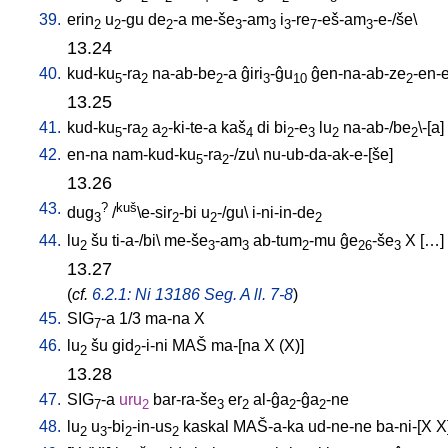
39.
erin
u
-gu
de
-a
me-še
-am
i
-re
-eš-am
-e-/še
\
2
2
2
3
3
3
7
3
13.24
40.
kud-ku
-ra
na-ab-be
-a
ĝiri
-ĝu
ĝen-na-ab-ze
-en-
5
2
2
3
10
2
13.25
41.
kud-ku
-ra
a
-ki-te-a
kaš
di
bi
-e
lu
na-ab-/be
\-[a
]
5
2
2
4
2
3
2
2
42.
en-na
nam-kud-ku
-ra
-/zu
\
nu-ub-da-ak-e-[še
]
5
2
13.26
43.
?
kuš
dug
/
\e-sir
-bi
u
-/gu
\
i-ni-in-de
3
2
2
2
44.
lu
šu
ti-a-/bi
\
me-še
-am
ab-tum
-mu
ĝe
-še
X
[
…
]
2
3
3
2
26
3
13.27
(
cf.
6.2.1: Ni 13186 Seg. A ll. 7-8
)
45.
SIG
-a
1/3
ma-na
X
7
46.
lu
šu
gid
-i-ni
MAŠ
ma-[na
X
(X)
]
2
2
13.28
47.
SIG
-a
uru
bar-ra-še
er
al-ĝa
-ĝa
-ne
7
2
3
2
2
2
48.
lu
u
-bi
-in-us
kaskal
MAŠ-a-ka
ud-ne-ne
ba-ni-[X
X
2
3
2
2