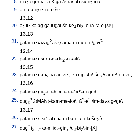
18.
ma
-eĝer-ra-ta
X
ga-/e-ra\-ab-šum
-mu
2
2
19.
a-na-am
e-zu-e-še
3
13.12
20.
a
-il
kalag-ga
lugal
še-ke
bi
-ib-ra-ra-e-[še
]
2
2
4
2
13.13
21.
?
?
galam-e
/
azag
\-še
ama-ni
nu-un-/gu
\
3
7
13.14
22.
galam-e
ušur
kaš-de
ak-/ak
\
2
13.15
23.
galam-e
dab
-ba-an-ze
-en
uĝ
-/bi\-še
/
sar-re\-en-ze
5
2
3
3
13.16
24.
?
galam-e
gu
-un-bi
mu-na-/ni
\-dugud
2
25.
?
?
?
dug
2(MAN)-kam-ma-/ka
\
IG
-e
/
im-da\-sig-/ge
\
3
13.17
26.
?
?
galam-e
siki
tab-ba-ni
ba-ni-/in-keše
\
2
27.
?
dug
i
li
-ka-ni
id
-gin
/
u
-bi
\-in-[X
]
3
2
2
7
3
2