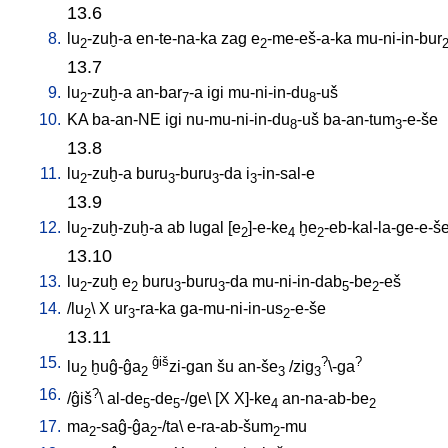
13.6
8.
lu
-zuḫ-a
en-te-na-ka
zag
e
-me-eš-a-ka
mu-ni-in-bur
2
2
13.7
9.
lu
-zuḫ-a
an-bar
-a
igi
mu-ni-in-du
-uš
2
7
8
10.
KA
ba-an-NE
igi
nu-mu-ni-in-du
-uš
ba-an-tum
-e-še
8
3
13.8
11.
lu
-zuḫ-a
buru
-buru
-da
i
-in-sal-e
2
3
3
3
13.9
12.
lu
-zuḫ-zuḫ-a
ab
lugal
[
e
]-e-ke
ḫe
-eb-kal-la-ge-e-š
2
2
4
2
13.10
13.
lu
-zuḫ
e
buru
-buru
-da
mu-ni-in-dab
-be
-eš
2
2
3
3
5
2
14.
/
lu
\
X
ur
-ra-ka
ga-mu-ni-in-us
-e-še
2
3
2
13.11
15.
ĝiš
?
?
lu
ḫuĝ-ĝa
zi-gan
šu
an-še
/
zig
\-ga
2
2
3
3
16.
?
/
ĝiš
\
al-de
-de
-/ge
\ [
X
X]-ke
an-na-ab-be
5
5
4
2
17.
ma
-saĝ-ĝa
-/ta
\
e-ra-ab-šum
-mu
2
2
2