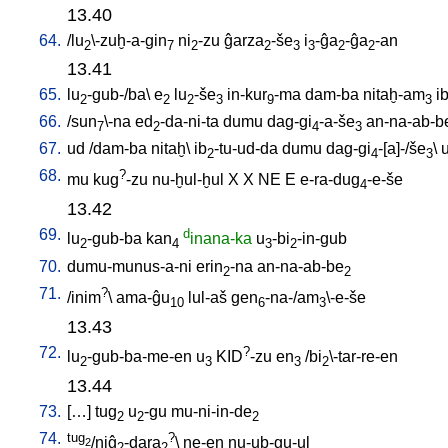
13.40
64.
/
lu
\-zuḫ-a-gin
ni
-zu
ĝarza
-še
i
-ĝa
-ĝa
-an
2
7
2
2
3
3
2
2
13.41
65.
lu
-gub-/ba
\
e
lu
-še
in-kur
-ma
dam-ba
nitaḫ-am
i
2
2
2
3
9
3
66.
/
sun
\-na
ed
-da-ni-ta
dumu
dag-gi
-a-še
an-na-ab-b
7
2
4
3
67.
ud
/
dam-ba
nitaḫ
\
ib
-tu-ud-da
dumu
dag-gi
-[a]-/še
\
2
4
3
68.
?
mu
kug
-zu
nu-ḫul-ḫul
X
X
NE
E
e-ra-dug
-e-še
4
13.42
69.
d
lu
-gub-ba
kan
inana-ka
u
-bi
-in-gub
2
4
3
2
70.
dumu-munus-a-ni
erin
-na
an-na-ab-be
2
2
71.
?
/
inim
\
ama-ĝu
lul-aš
gen
-na-/am
\-e-še
10
6
3
13.43
72.
?
lu
-gub-ba-me-en
u
KID
-zu
en
/
bi
\-tar-re-en
2
3
3
2
13.44
73.
[
…
]
tug
u
-gu
mu-ni-in-de
2
2
2
74.
tug
?
/niĝ
-dara
\
ne-en
nu-ub-gu-ul
2
2
2