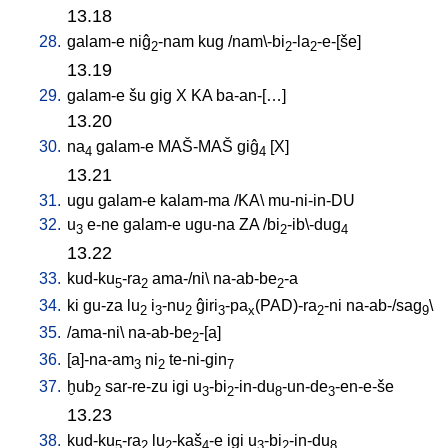
13.18
28.
galam-e
niĝ
-nam
kug
/
nam\-bi
-la
-e-[še
]
2
2
2
13.19
29.
galam-e
šu
gig
X
KA
ba-an-[…
]
13.20
30.
na
galam-e
MAŠ-MAŠ
giĝ
[
X
]
4
4
13.21
31.
ugu
galam-e
kalam-ma
/
KA
\
mu-ni-in-DU
32.
u
e-ne
galam-e
ugu-na
ZA
/
bi
-ib\-dug
3
2
4
13.22
33.
kud-ku
-ra
ama-/ni
\
na-ab-be
-a
5
2
2
34.
ki
gu-za
lu
i
-nu
ĝiri
-pa
(PAD)-ra
-ni
na-ab-/sag
\
2
3
2
3
x
2
9
35.
/
ama-ni
\
na-ab-be
-[a
]
2
36.
[
a]-na-am
ni
te-ni-gin
3
2
7
37.
ḫub
sar-re-zu
igi
u
-bi
-in-du
-un-de
-en-e-še
2
3
2
8
3
13.23
38.
kud-ku
-ra
lu
-kaš
-e
igi
u
-bi
-in-du
5
2
2
4
3
2
8