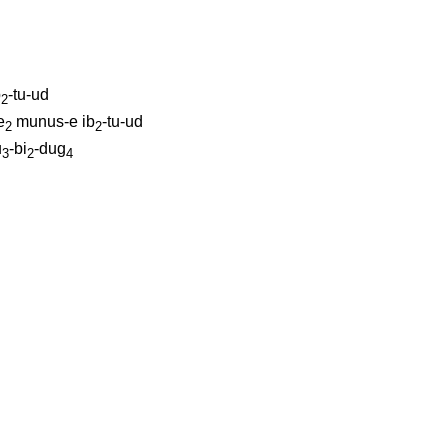
b
-tu-ud
2
e
munus-e
ib
-tu-ud
2
2
u
-bi
-dug
3
2
4