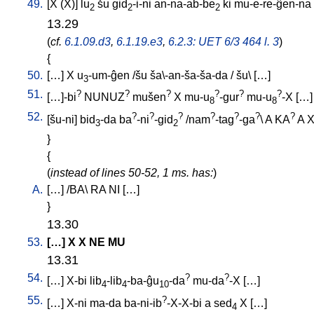
49.
[
X
(X)
]
lu
šu
gid
-i-ni
an-na-ab-be
ki
mu-e-re-ĝen-na
2
2
2
13.29
(
cf.
6.1.09.d3
,
6.1.19.e3
,
6.2.3: UET 6/3 464 l. 3
)
{
50.
[
…
]
X
u
-um-ĝen
/
šu
ša\-an-ša-ša-da
/
šu
\ [
…
]
3
51.
?
?
?
?
?
?
[
…]-bi
NUNUZ
mušen
X
mu-u
-gur
mu-u
-X
[
…
]
8
8
52.
?
?
?
?
?
?
?
[
šu-ni
]
bid
-da
ba
-ni
-gid
/
nam
-tag
-ga
\
A
KA
A
3
2
}
{
(
instead of lines 50-52, 1 ms. has:
)
A.
[
…
] /
BA
\
RA
NI
[
…
]
}
13.30
53.
[
…
]
X
X
NE
MU
13.31
54.
?
?
[
…
]
X-bi
lib
-lib
-ba-ĝu
-da
mu-da
-X
[
…
]
4
4
10
55.
?
[
…
]
X-ni
ma-da
ba-ni-ib
-X-X-bi
a
sed
X
[
…
]
4