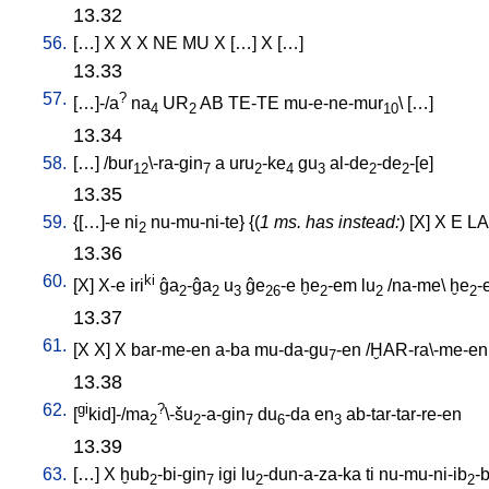
13.32
56.
[
…
]
X
X
X
NE
MU
X
[
…
]
X
[
…
]
13.33
57.
?
[
…]-/a
na
UR
AB
TE-TE
mu-e-ne-mur
\ [
…
]
4
2
10
13.34
58.
[
…
] /
bur
\-ra-gin
a
uru
-ke
gu
al-de
-de
-[e
]
12
7
2
4
3
2
2
13.35
59.
{[
…]-e
ni
nu-mu-ni-te
} {(
1 ms. has instead:
) [
X
]
X
E
L
2
13.36
60.
ki
[
X
]
X-e
iri
ĝa
-ĝa
u
ĝe
-e
ḫe
-em
lu
/
na-me
\
ḫe
-
2
2
3
26
2
2
2
13.37
61.
[
X
X
]
X
bar-me-en
a-ba
mu-da-gu
-en
/
ḪAR-ra\-me-en
7
13.38
62.
gi
?
[
kid]-/ma
\-šu
-a-gin
du
-da
en
ab-tar-tar-re-en
2
2
7
6
3
13.39
63.
[
…
]
X
ḫub
-bi-gin
igi
lu
-dun-a-za-ka
ti
nu-mu-ni-ib
-
2
7
2
2