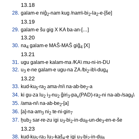
13.18
28.
galam-e
niĝ
-nam
kug
/
nam\-bi
-la
-e-[še
]
2
2
2
13.19
29.
galam-e
šu
gig
X
KA
ba-an-[…
]
13.20
30.
na
galam-e
MAŠ-MAŠ
giĝ
[
X
]
4
4
13.21
31.
ugu
galam-e
kalam-ma
/
KA
\
mu-ni-in-DU
32.
u
e-ne
galam-e
ugu-na
ZA
/
bi
-ib\-dug
3
2
4
13.22
33.
kud-ku
-ra
ama-/ni
\
na-ab-be
-a
5
2
2
34.
ki
gu-za
lu
i
-nu
ĝiri
-pa
(PAD)-ra
-ni
na-ab-/sag
\
2
3
2
3
x
2
9
35.
/
ama-ni
\
na-ab-be
-[a
]
2
36.
[
a]-na-am
ni
te-ni-gin
3
2
7
37.
ḫub
sar-re-zu
igi
u
-bi
-in-du
-un-de
-en-e-še
2
3
2
8
3
13.23
38.
kud-ku
-ra
lu
-kaš
-e
igi
u
-bi
-in-du
5
2
2
4
3
2
8