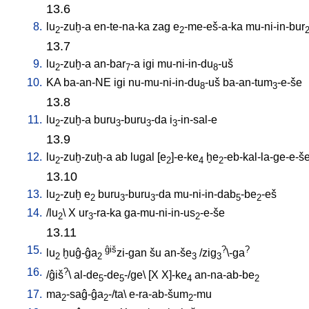
13.6
8.
lu
-zuḫ-a
en-te-na-ka
zag
e
-me-eš-a-ka
mu-ni-in-bur
2
2
13.7
9.
lu
-zuḫ-a
an-bar
-a
igi
mu-ni-in-du
-uš
2
7
8
10.
KA
ba-an-NE
igi
nu-mu-ni-in-du
-uš
ba-an-tum
-e-še
8
3
13.8
11.
lu
-zuḫ-a
buru
-buru
-da
i
-in-sal-e
2
3
3
3
13.9
12.
lu
-zuḫ-zuḫ-a
ab
lugal
[
e
]-e-ke
ḫe
-eb-kal-la-ge-e-š
2
2
4
2
13.10
13.
lu
-zuḫ
e
buru
-buru
-da
mu-ni-in-dab
-be
-eš
2
2
3
3
5
2
14.
/
lu
\
X
ur
-ra-ka
ga-mu-ni-in-us
-e-še
2
3
2
13.11
15.
ĝiš
?
?
lu
ḫuĝ-ĝa
zi-gan
šu
an-še
/
zig
\-ga
2
2
3
3
16.
?
/
ĝiš
\
al-de
-de
-/ge
\ [
X
X]-ke
an-na-ab-be
5
5
4
2
17.
ma
-saĝ-ĝa
-/ta
\
e-ra-ab-šum
-mu
2
2
2