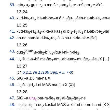
39.
erin
u
-gu
de
-a
me-še
-am
i
-re
-eš-am
-e-/še
\
2
2
2
3
3
3
7
3
13.24
40.
kud-ku
-ra
na-ab-be
-a
ĝiri
-ĝu
ĝen-na-ab-ze
-en-
5
2
2
3
10
2
13.25
41.
kud-ku
-ra
a
-ki-te-a
kaš
di
bi
-e
lu
na-ab-/be
\-[a
]
5
2
2
4
2
3
2
2
42.
en-na
nam-kud-ku
-ra
-/zu
\
nu-ub-da-ak-e-[še
]
5
2
13.26
43.
?
kuš
dug
/
\e-sir
-bi
u
-/gu
\
i-ni-in-de
3
2
2
2
44.
lu
šu
ti-a-/bi
\
me-še
-am
ab-tum
-mu
ĝe
-še
X
[
…
]
2
3
3
2
26
3
13.27
(
cf.
6.2.1: Ni 13186 Seg. A ll. 7-8
)
45.
SIG
-a
1/3
ma-na
X
7
46.
lu
šu
gid
-i-ni
MAŠ
ma-[na
X
(X)
]
2
2
13.28
47.
SIG
-a
uru
bar-ra-še
er
al-ĝa
-ĝa
-ne
7
2
3
2
2
2
48.
lu
u
-bi
-in-us
kaskal
MAŠ-a-ka
ud-ne-ne
ba-ni-[X
X
2
3
2
2