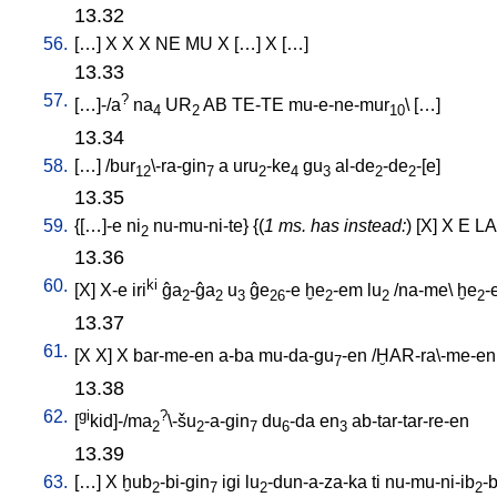
13.32
56.
[
…
]
X
X
X
NE
MU
X
[
…
]
X
[
…
]
13.33
57.
?
[
…]-/a
na
UR
AB
TE-TE
mu-e-ne-mur
\ [
…
]
4
2
10
13.34
58.
[
…
] /
bur
\-ra-gin
a
uru
-ke
gu
al-de
-de
-[e
]
12
7
2
4
3
2
2
13.35
59.
{[
…]-e
ni
nu-mu-ni-te
} {(
1 ms. has instead:
) [
X
]
X
E
L
2
13.36
60.
ki
[
X
]
X-e
iri
ĝa
-ĝa
u
ĝe
-e
ḫe
-em
lu
/
na-me
\
ḫe
-
2
2
3
26
2
2
2
13.37
61.
[
X
X
]
X
bar-me-en
a-ba
mu-da-gu
-en
/
ḪAR-ra\-me-en
7
13.38
62.
gi
?
[
kid]-/ma
\-šu
-a-gin
du
-da
en
ab-tar-tar-re-en
2
2
7
6
3
13.39
63.
[
…
]
X
ḫub
-bi-gin
igi
lu
-dun-a-za-ka
ti
nu-mu-ni-ib
-
2
7
2
2