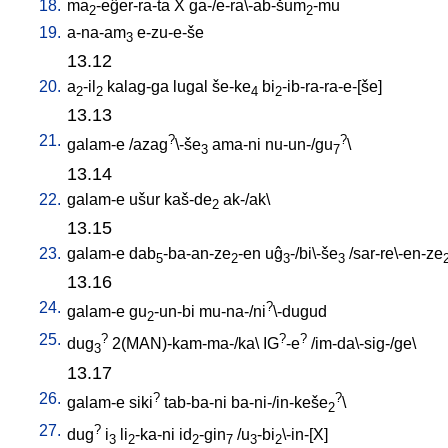
18.
ma
-eĝer-ra-ta
X
ga-/e-ra\-ab-šum
-mu
2
2
19.
a-na-am
e-zu-e-še
3
13.12
20.
a
-il
kalag-ga
lugal
še-ke
bi
-ib-ra-ra-e-[še
]
2
2
4
2
13.13
21.
?
?
galam-e
/
azag
\-še
ama-ni
nu-un-/gu
\
3
7
13.14
22.
galam-e
ušur
kaš-de
ak-/ak
\
2
13.15
23.
galam-e
dab
-ba-an-ze
-en
uĝ
-/bi\-še
/
sar-re\-en-ze
5
2
3
3
13.16
24.
?
galam-e
gu
-un-bi
mu-na-/ni
\-dugud
2
25.
?
?
?
dug
2(MAN)-kam-ma-/ka
\
IG
-e
/
im-da\-sig-/ge
\
3
13.17
26.
?
?
galam-e
siki
tab-ba-ni
ba-ni-/in-keše
\
2
27.
?
dug
i
li
-ka-ni
id
-gin
/
u
-bi
\-in-[X
]
3
2
2
7
3
2