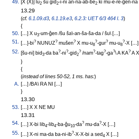
49.
[
X
(X)
]
lu
šu
gid
-i-ni
an-na-ab-be
ki
mu-e-re-ĝen-na
2
2
2
13.29
(
cf.
6.1.09.d3
,
6.1.19.e3
,
6.2.3: UET 6/3 464 l. 3
)
{
50.
[
…
]
X
u
-um-ĝen
/
šu
ša\-an-ša-ša-da
/
šu
\ [
…
]
3
51.
?
?
?
?
?
?
[
…]-bi
NUNUZ
mušen
X
mu-u
-gur
mu-u
-X
[
…
]
8
8
52.
?
?
?
?
?
?
?
[
šu-ni
]
bid
-da
ba
-ni
-gid
/
nam
-tag
-ga
\
A
KA
A
3
2
}
{
(
instead of lines 50-52, 1 ms. has:
)
A.
[
…
] /
BA
\
RA
NI
[
…
]
}
13.30
53.
[
…
]
X
X
NE
MU
13.31
54.
?
?
[
…
]
X-bi
lib
-lib
-ba-ĝu
-da
mu-da
-X
[
…
]
4
4
10
55.
?
[
…
]
X-ni
ma-da
ba-ni-ib
-X-X-bi
a
sed
X
[
…
]
4