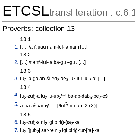
ETCSL
transliteration : c.6.
Proverbs: collection 13
13.1
1.
[
…
] /
an
\
ugu
nam-lul-la
nam
[
…
]
13.2
2.
[
…
] /
nam\-lul-la
ba-gu
-gu
[
…
]
7
7
13.3
3.
lu
la-ga
an-ši-ed
-de
lu
-lul-lul-/la
\ [
…
]
2
2
3
2
13.4
4.
sar
lu
-zuḫ-a
lu
lu-ub
ba-ab-dab
-be
-eš
2
2
2
5
2
5.
?
a-na-aš-/am
\ [
…
] /
lul
\
nu-ub-[X
(X)
]
3
13.5
6.
lu
-zuḫ-a
ni
igi
piriĝ-ĝa
-ka
2
2
2
7.
lu
[
ḫub
]
sar-re
ni
igi
piriĝ-tur-[ra]-ka
2
2
2