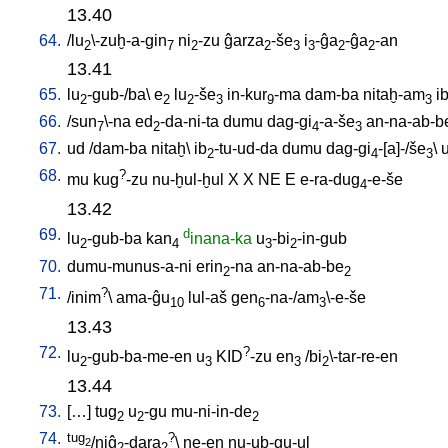
13.40
64.
/
lu
\-zuḫ-a-gin
ni
-zu
ĝarza
-še
i
-ĝa
-ĝa
-an
2
7
2
2
3
3
2
2
13.41
65.
lu
-gub-/ba
\
e
lu
-še
in-kur
-ma
dam-ba
nitaḫ-am
i
2
2
2
3
9
3
66.
/
sun
\-na
ed
-da-ni-ta
dumu
dag-gi
-a-še
an-na-ab-b
7
2
4
3
67.
ud
/
dam-ba
nitaḫ
\
ib
-tu-ud-da
dumu
dag-gi
-[a]-/še
\
2
4
3
68.
?
mu
kug
-zu
nu-ḫul-ḫul
X
X
NE
E
e-ra-dug
-e-še
4
13.42
69.
d
lu
-gub-ba
kan
inana-ka
u
-bi
-in-gub
2
4
3
2
70.
dumu-munus-a-ni
erin
-na
an-na-ab-be
2
2
71.
?
/
inim
\
ama-ĝu
lul-aš
gen
-na-/am
\-e-še
10
6
3
13.43
72.
?
lu
-gub-ba-me-en
u
KID
-zu
en
/
bi
\-tar-re-en
2
3
3
2
13.44
73.
[
…
]
tug
u
-gu
mu-ni-in-de
2
2
2
74.
tug
?
/niĝ
-dara
\
ne-en
nu-ub-gu-ul
2
2
2