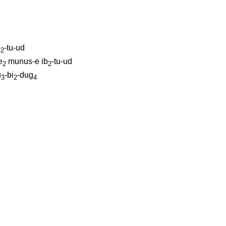
b
-tu-ud
2
e
munus-e
ib
-tu-ud
2
2
u
-bi
-dug
3
2
4