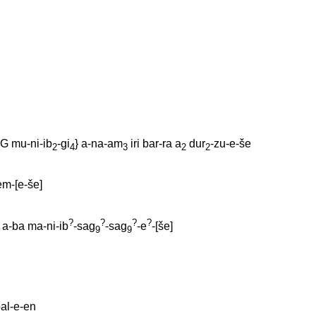
AG
mu-ni-ib
-gi
}
a-na-am
iri
bar-ra
a
dur
-zu-e-še
2
4
3
2
2
em-[e-še
]
?
?
?
?
a-ba
ma-ni-ib
-sag
-sag
-e
-[še
]
9
9
bal-e-en