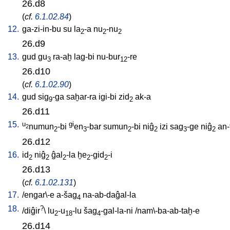
26.d8
(
cf.
6.1.02.84
)
12.
ga-zi-in-bu
su
la
-a
nu
-nu
2
2
2
26.d9
13.
gud
gu
ra-aḫ
lag-bi
nu-bur
-re
3
12
26.d10
(
cf.
6.1.02.90
)
14.
gud
sig
-ga
saḫar-ra
igi-bi
zid
ak-a
9
2
26.d11
15.
u
gi
numun
-bi
en
-bar
sumun
-bi
niĝ
izi
sag
-ge
niĝ
an-
2
2
3
2
2
3
2
26.d12
16.
id
niĝ
ĝal
-la
ḫe
-gid
-i
2
2
2
2
2
26.d13
(
cf.
6.1.02.131
)
17.
/
engar\-e
a-šag
na-ab-daĝal-la
4
18.
?
/
diĝir
\
lu
-u
-lu
šag
-gal-la-ni
/
nam\-ba-ab-taḫ-e
2
18
4
26.d14