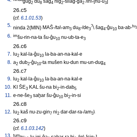
gug
du
šag
niĝ
-silaĝ-ĝa
/
in\-[nu-u
]
2
8
4
2
2
3
26.c5
(
cf.
6.1.01.53
)
5.
?
tu
ninda
2(MIN)
MAŠ-/ta\-am
du
-/de
\
šag
-ĝu
ba-ab-
3
8
3
4
10
6.
im
šu-rin-na-ta
šu-ĝu
nu-ub-ta-e
10
3
26.c6
7.
lu
kal-la-ĝu
la-ba-an-na-kal-e
2
10
8.
a
dub
-ĝu
-ta
mušen
ku-dun
mu-un-dug
2
2
10
4
26.c7
9.
lu
kal-la-ĝu
la-ba-an-na-kal-e
2
10
10.
KI
ŠE
KAL
šu-na
bi
-in-dab
3
2
5
11.
e-ne-še
saḫar
šu-ĝu
bi
-in-si
3
10
2
26.c8
12.
lu
kaš
nu-zu-gin
ni
dar-dar-ra-/am
\
2
7
2
3
26.c9
(
cf.
6.1.03.142
)
13.
tum
u
-lu
igi-ĝa
saḫar-ra
bi
-/in\-[sig
]
9