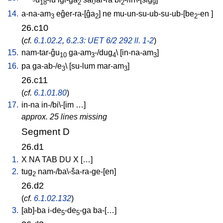
18
2
2
9
14.
a-na-am
eĝer-ra-[ĝa
]
ne
mu-un-su-ub-su-ub-[be
-en
]
3
2
2
26.c10
(
cf.
6.1.02.2
,
6.2.3: UET 6/2 292 ll. 1-2
)
15.
nam-tar-ĝu
ga-am
-/dug
\ [
in-na-am
]
10
3
4
3
16.
pa
ga-ab-/e
\ [
su-lum
mar-am
]
3
3
26.c11
(
cf.
6.1.01.80
)
17.
in-na
in-/bi\-[im
…
]
approx. 25 lines missing
Segment D
26.d1
1.
X
NA
TAB
DU
X
[
…
]
2.
tug
nam-/ba\-ša-ra-ge-[en
]
2
26.d2
(
cf.
6.1.02.132
)
3.
[
ab]-ba
i-de
-de
-ga
ba-[…
]
5
5