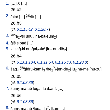
1.
[
…
]
X
[
…
]
26.b2
2.
ĝiš
/
nin
\ [
…
]
/li
\ [
…
]
26.b3
(
cf.
6.1.15.c2
,
6.1.28.7
)
3.
kuš
a
-/si
udu
\ [
ḫa-ba-šum
]
2
2
4.
ĝiš
sipad
[
…
]
5.
ki
saĝ-ki
nu-ĝal
-/la
\ [
lu
nu-dib
]
2
2
2
26.b4
(
cf.
6.1.01.104
,
6.1.11.54
,
6.1.15.c3
,
6.1.28.8
)
6.
ĝiš
?
šag
ĝidru-kam
i
/
ḫe
\-[en-de
]
lu
na-me
[
nu-zu
]
4
3
2
2
2
26.b5
(
cf.
6.1.03.86
)
7.
šum
-ma-ab
lugal-la-/kam
\ [
…
]
2
26.b6
(
cf.
6.1.03.86
)
8.
?
šum
-ma-ab
/
lugal-la
\-[kam
…
]
2