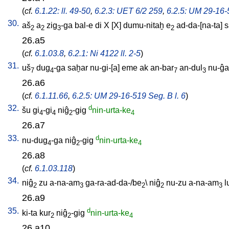
(
cf.
6.1.22: ll. 49-50
,
6.2.3: UET 6/2 259
,
6.2.5: UM 29-16-5
30.
aš
a
zig
-ga
bal-e
di
X
[
X
]
dumu-nitaḫ
e
ad-da-[na-ta
]
s
2
2
3
2
26.a5
(
cf.
6.1.03.8
,
6.2.1: Ni 4122 ll. 2-5
)
31.
uš
dug
-ga
saḫar
nu-gi-[a
]
eme
ak
an-bar
an-dul
nu-ĝa
7
4
7
3
26.a6
(
cf.
6.1.11.66
,
6.2.5: UM 29-16-519 Seg. B l. 6
)
32.
d
šu
gi
-gi
niĝ
-gig
nin-urta-ke
4
4
2
4
26.a7
33.
d
nu-dug
-ga
niĝ
-gig
nin-urta-ke
4
2
4
26.a8
(
cf.
6.1.03.118
)
34.
niĝ
zu
a-na-am
ga-ra-ad-da-/be
\
niĝ
nu-zu
a-na-am
l
2
3
2
2
3
26.a9
35.
d
ki-ta
kur
niĝ
-gig
nin-urta-ke
2
2
4
26.a10