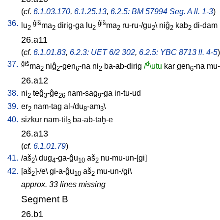
(
cf.
6.1.03.170
,
6.1.25.13
,
6.2.5: BM 57994 Seg. A ll. 1-3
)
36.
ĝiš
ĝiš
lu
ma
dirig-ga
lu
ma
ru-ru-/gu
\
niĝ
kab
di-dam
2
2
2
2
2
2
2
26.a11
(
cf.
6.1.01.83
,
6.2.3: UET 6/2 302
,
6.2.5: YBC 8713 ll. 4-5
)
37.
ĝiš
d
ma
niĝ
-gen
-na
ni
ba-ab-dirig
/
\utu
kar
gen
-na
mu-
2
2
6
2
6
26.a12
38.
ni
teĝ
-ĝe
nam-sag
-ga
in-tu-ud
2
3
26
9
39.
er
nam-tag
al-/du
-am
\
2
8
3
40.
sizkur
nam-til
ba-ab-taḫ-e
3
26.a13
(
cf.
6.1.01.79
)
41.
/
aš
\
dug
-ga-ĝu
aš
nu-mu-un-[gi
]
2
4
10
2
42.
[
aš
]-/e
\
gi-a-ĝu
aš
mu-un-/gi
\
2
10
2
approx. 33 lines missing
Segment B
26.b1