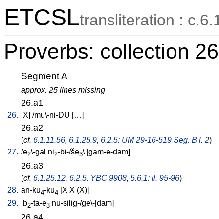
ETCSL
transliteration : c.6.
Proverbs: collection 26
Segment A
approx. 25 lines missing
26.a1
26.
[
X
] /
mu\-ni-DU
[
…
]
26.a2
(
cf.
6.1.11.56
,
6.1.25.9
,
6.2.5: UM 29-16-519 Seg. B l. 2
)
27.
/
e
\-gal
ni
-bi-/še
\ [
gam-e-dam
]
2
2
3
26.a3
(
cf.
6.1.25.12
,
6.2.5: YBC 9908
,
5.6.1: ll. 95-96
)
28.
an-ku
-ku
[
X
X
(X)
]
4
4
29.
ib
-ta-e
nu-silig-/ge\-[dam
]
2
3
26.a4