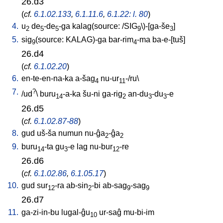
26.d3
(
cf.
6.1.02.133
,
6.1.11.6
,
6.1.22: l. 80
)
4.
u
de
-de
-ga
kalag(source: /SIG
\)-[ga-še
]
2
5
5
9
3
5.
sig
(source: KALAG)-ga
bar-rim
-ma
ba-e-[tuš
]
9
4
26.d4
(
cf.
6.1.02.20
)
6.
en-te-en-na-ka
a-šag
nu-ur
-/ru
\
4
11
7.
?
/
ud
\
buru
-a-ka
šu-ni
ga-rig
an-du
-du
-e
14
2
3
3
26.d5
(
cf.
6.1.02.87-88
)
8.
gud
uš-ša
numun
nu-ĝa
-ĝa
2
2
9.
buru
-ta
gu
-e
lag
nu-bur
-re
14
3
12
26.d6
(
cf.
6.1.02.86
,
6.1.05.17
)
10.
gud
sur
-ra
ab-sin
-bi
ab-sag
-sag
12
2
9
9
26.d7
11.
ga-zi-in-bu
lugal-ĝu
ur-saĝ
mu-bi-im
10