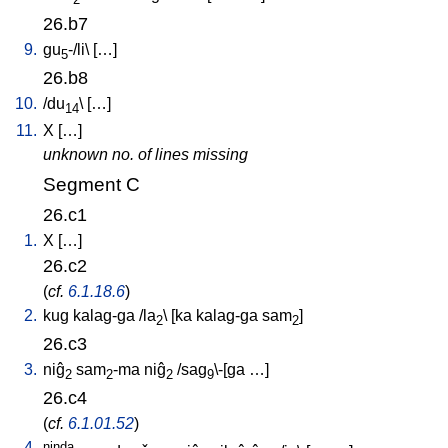
26.b7
9.
gu
-/li
\ [
…
]
5
26.b8
10.
/
du
\ [
…
]
14
11.
X
[
…
]
unknown no. of lines missing
Segment C
26.c1
1.
X
[
…
]
26.c2
(
cf.
6.1.18.6
)
2.
kug
kalag-ga
/
la
\ [
ka
kalag-ga
sam
]
2
2
26.c3
3.
niĝ
sam
-ma
niĝ
/
sag
\-[ga
…
]
2
2
2
9
26.c4
(
cf.
6.1.01.52
)
4.
ninda