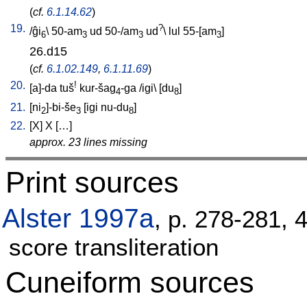
(
cf.
6.1.14.62
)
19.
?
/
ĝi
\
50-am
ud
50-/am
ud
\
lul
55-[am
]
6
3
3
3
26.d15
(
cf.
6.1.02.149
,
6.1.11.69
)
20.
!
[
a]-da
tuš
kur-šag
-ga
/
igi
\ [
du
]
4
8
21.
[
ni
]-bi-še
[
igi
nu-du
]
2
3
8
22.
[
X
]
X
[
…
]
approx. 23 lines missing
Print sources
Alster 1997a
, p. 278-281, 
score transliteration
Cuneiform sources