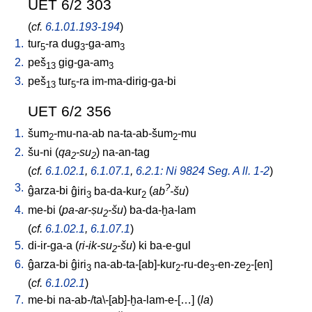
UET 6/2 303
(
cf.
6.1.01.193-194
)
1.
tur
-ra
dug
-ga-am
5
3
3
2.
peš
gig-ga-am
13
3
3.
peš
tur
-ra
im-ma-dirig-ga-bi
13
5
UET 6/2 356
1.
šum
-mu-na-ab
na-ta-ab-šum
-mu
2
2
2.
šu-ni
(
qa
-su
)
na-an-tag
2
2
(
cf.
6.1.02.1
,
6.1.07.1
,
6.2.1: Ni 9824 Seg. A ll. 1-2
)
3.
?
ĝarza-bi
ĝiri
ba-da-kur
(
ab
-šu
)
3
2
4.
me-bi
(
pa-ar-ṣu
-šu
)
ba-da-ḫa-lam
2
(
cf.
6.1.02.1
,
6.1.07.1
)
5.
di-ir-ga-a
(
ri-ik-su
-šu
)
ki
ba-e-gul
2
6.
ĝarza-bi
ĝiri
na-ab-ta-[ab]-kur
-ru-de
-en-ze
-[en
]
3
2
3
2
(
cf.
6.1.02.1
)
7.
me-bi
na-ab-/ta\-[ab]-ḫa-lam-e-[…
] (
la
)