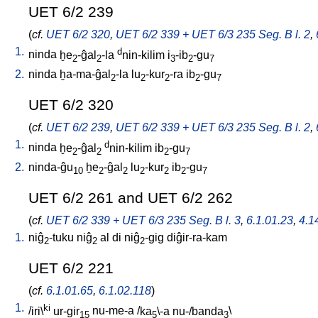
UET 6/2 239
(
cf.
UET 6/2 320
,
UET 6/2 339 + UET 6/3 235 Seg. B l. 2
,
1.
d
ninda
ḫe
-ĝal
-la
nin-kilim
i
-ib
-gu
2
2
3
2
7
2.
ninda
ḫa-ma-ĝal
-la
lu
-kur
-ra
ib
-gu
2
2
2
2
7
UET 6/2 320
(
cf.
UET 6/2 239
,
UET 6/2 339 + UET 6/3 235 Seg. B l. 2
,
1.
d
ninda
ḫe
-ĝal
nin-kilim
ib
-gu
2
2
2
7
2.
ninda-ĝu
ḫe
-ĝal
lu
-kur
ib
-gu
10
2
2
2
2
2
7
UET 6/2 261 and UET 6/2 262
(
cf.
UET 6/2 339 + UET 6/3 235 Seg. B l. 3
,
6.1.01.23
,
4.14
1.
niĝ
-tuku
niĝ
al
di
niĝ
-gig
diĝir-ra-kam
2
2
2
UET 6/2 221
(
cf.
6.1.01.65
,
6.1.02.118
)
1.
ki
/
iri\
ur-gir
nu-me-a
/
ka
\-a
nu-/banda
\
15
5
3