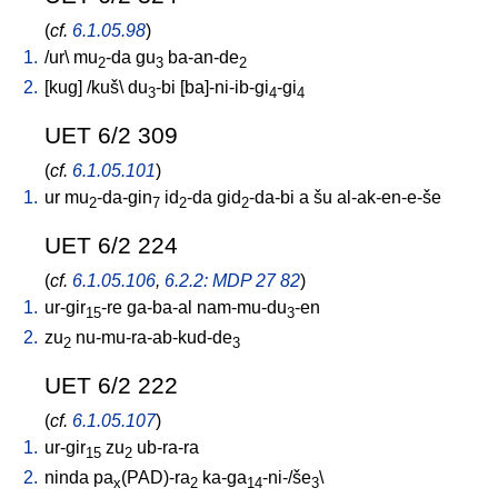
(
cf.
6.1.05.98
)
1.
/
ur
\
mu
-da
gu
ba-an-de
2
3
2
2.
[
kug
] /
kuš
\
du
-bi
[
ba]-ni-ib-gi
-gi
3
4
4
UET 6/2 309
(
cf.
6.1.05.101
)
1.
ur
mu
-da-gin
id
-da
gid
-da-bi
a
šu
al-ak-en-e-še
2
7
2
2
UET 6/2 224
(
cf.
6.1.05.106
,
6.2.2: MDP 27 82
)
1.
ur-gir
-re
ga-ba-al
nam-mu-du
-en
15
3
2.
zu
nu-mu-ra-ab-kud-de
2
3
UET 6/2 222
(
cf.
6.1.05.107
)
1.
ur-gir
zu
ub-ra-ra
15
2
2.
ninda
pa
(PAD)-ra
ka-ga
-ni-/še
\
x
2
14
3