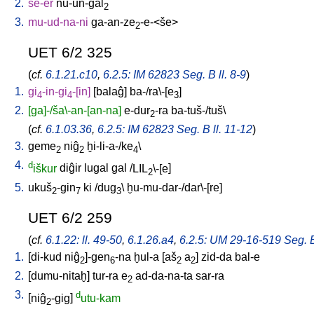
2.
še-er
nu-un-ĝal
2
3.
mu-ud-na-ni
ga-an-ze
-e-<še
>
2
UET 6/2 325
(
cf.
6.1.21.c10
,
6.2.5: IM 62823 Seg. B ll. 8-9
)
1.
gi
-in-gi
-[in
]
[
balaĝ
]
ba-/ra\-[e
]
4
4
3
2.
[ga]-/ša\-an-[an-na]
e-dur
-ra
ba-tuš-/tuš
\
2
(
cf.
6.1.03.36
,
6.2.5: IM 62823 Seg. B ll. 11-12
)
3.
geme
niĝ
ḫi-li-a-/ke
\
2
2
4
4.
d
iškur
diĝir
lugal
gal
/
LIL
\-[e
]
2
5.
ukuš
-gin
ki
/
dug
\
ḫu-mu-dar-/dar\-[re
]
2
7
3
UET 6/2 259
(
cf.
6.1.22: ll. 49-50
,
6.1.26.a4
,
6.2.5: UM 29-16-519 Seg. B 
1.
[
di-kud
niĝ
]-gen
-na
ḫul-a
[
aš
a
]
zid-da
bal-e
2
6
2
2
2.
[
dumu-nitaḫ
]
tur-ra
e
ad-da-na-ta
sar-ra
2
3.
d
[
niĝ
-gig
]
utu-kam
2