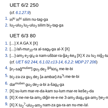
UET 6/2 250
(
cf.
6.1.27.9
)
1.
ki
ki
iri
iri
silim
nu-tag-ga
2.
lu
-ulu
lu
-ulu
silim
bi
-tag-ga
2
3
2
3
2
UET 6/3 80
1.
[
…
]
X
A
GA
X
[
X
]
2.
[
…
] /
al\-mur
-ra
al-sag
-ga
al-X
[
X
]
10
9
3.
[
…]-am
e
-gi
-a
nam-ušbar-ra-ĝa
-ke
[
X
]
X
zu
lu
niĝ
-t
3
2
4
2
4
2
2
(
cf.
UET 6/2 244
,
6.1.02.c13-14
,
6.2.2: MDP 27 206
)
4.
mušen
ĝiš
[
ir
-saĝ
]
gu
de
kiri
me-te-bi
7
3
2
6
5.
?
bi
-za-za
gu
de
[
a-ambar]-/ra
\
me-te-bi
2
3
2
6.
mušen
dar
gu
de
-a-bi
a-šag
-ga
3
2
4
7.
[
X
]
su-lum
mar-re-da-kam
su-lum
mar-re
keše
-da
2
8.
[
X
]
X-ne-ne-ta-am
diĝir-re-e-ne
3-am
dug
-ga-am
ḫe
-
3
3
4
3
2
9.
?
[
X
]
X
lu
-ulu
-am
nam-za
ga-ra-an
nu-me-/a
\
2
3
3