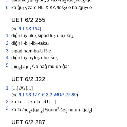
4
3
3
x
2
5
5
6.
ka-ĝu
za-e
NE
X
KA
/
teš
\-e
ba-/gu
\-e
10
2
7
UET 6/2 255
(
cf.
6.1.03.134
)
1.
diĝir
lu
-ulu
sipad
lu
-ulu
-ke
2
3
2
3
4
2.
diĝir
li-bi
-ib
-taka
2
2
4
3.
sipad
nam-ba-UR-e
4.
diĝir
lu
-u
lu
-ulu
-še
2
3
2
3
3
5.
?
[
niĝ
]-/gu
\
a
naĝ
mu-un-ĝar
2
7
UET 6/2 322
1.
[
…
] /
A
\ [
…
]
(
cf.
6.1.03.177
,
6.2.2: MDP 27 89
)
2.
ka-ta
[
…
]
ka-ta
DU
[
…
]
3.
?
ka-ta
/
ḫe
\-[ĝal
] /
šu\-ni
-še
nu-un-[ĝal
]
2
2
3
2
UET 6/2 287