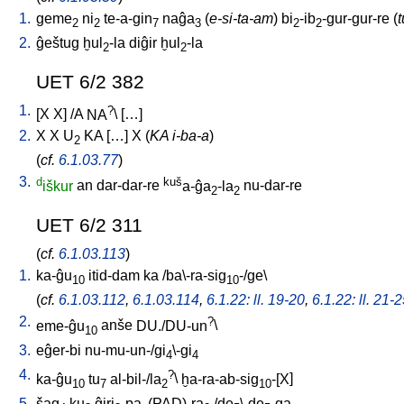
1.
geme
ni
te-a-gin
naĝa
(
e-si-ta-am
)
bi
-ib
-gur-gur-re
(
t
2
2
7
3
2
2
2.
ĝeštug
ḫul
-la
diĝir
ḫul
-la
2
2
UET 6/2 382
1.
?
[
X
X
] /
A
NA
\ [
…
]
2.
X
X
U
KA
[
…
]
X
(
KA i-ba-a
)
2
(
cf.
6.1.03.77
)
3.
d
kuš
iškur
an
dar-dar-re
a-ĝa
-la
nu-dar-re
2
2
UET 6/2 311
(
cf.
6.1.03.113
)
1.
ka-ĝu
itid-dam
ka
/
ba\-ra-sig
-/ge
\
10
10
(
cf.
6.1.03.112
,
6.1.03.114
,
6.1.22: ll. 19-20
,
6.1.22: ll. 21-
2.
?
eme-ĝu
anše
DU./DU-un
\
10
3.
eĝer-bi
nu-mu-un-/gi
\-gi
4
4
4.
?
ka-ĝu
tu
al-bil-/la
\
ḫa-ra-ab-sig
-[X
]
10
7
2
10
5.
šag
ku
ĝiri
-pa
(PAD)-ra
/
de
\-de
-ga