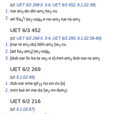
(
cf.
UET 6/2 268 ll. 3-4
,
UET 6/3 452
,
6.1.02.39
)
1.
nar
en
-du
dili-am
ḫe
-zu
3
3
2
2.
!
ad
/
ša
\
ḫe
-sag
e-ne-am
nar-ra-am
4
2
9
3
3
UET 6/3 452
(
cf.
UET 6/2 268 ll. 3-4
,
UET 6/2 290
,
6.1.02.39-40
)
1.
[
nar-re
en
-du
] /
dili\-am
ḫe
-zu
3
3
2
2.
[
ad
ša
-am
]
ḫe
-sag
4
3
2
9
3.
[
dub-sar
šu
ka-ta
sa
-a
e]-/ne\-am
dub-sar-ra-am
2
3
3
UET 6/2 269
(
cf.
6.1.02.49
)
1.
dub-sar
eme-gir
nu-un-zu-[a
]
15
2.
inim
bal-/e
\
me-da
ḫe
-im-/tum
\
2
3
UET 6/2 216
(
cf.
6.1.02.67
)