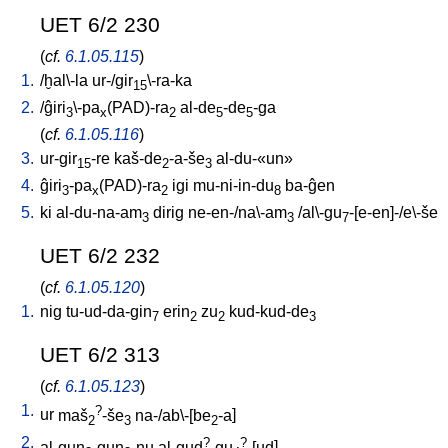
UET 6/2 230
(
cf.
6.1.05.115
)
1.
/
ḫal\-la
ur-/gir
\-ra-ka
15
2.
/
ĝiri
\-pa
(PAD)-ra
al-de
-de
-ga
3
x
2
5
5
(
cf.
6.1.05.116
)
3.
ur-gir
-re
kaš-de
-a-še
al-du-«un»
15
2
3
4.
ĝiri
-pa
(PAD)-ra
igi
mu-ni-in-du
ba-ĝen
3
x
2
8
5.
ki
al-du-na-am
dirig
ne-en-/na\-am
/
al\-gu
-[e-en]-/e\-še
3
3
7
UET 6/2 232
(
cf.
6.1.05.120
)
1.
nig
tu-ud-da-gin
erin
zu
kud-kud-de
7
2
2
3
UET 6/2 313
(
cf.
6.1.05.123
)
1.
?
ur
maš
-še
na-/ab\-[be
-a
]
2
3
2
2.
?
?
al-gun
-gun
-nu
al-gud
-gu
-[ud
]