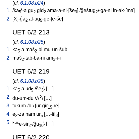
(
cf.
6.1.08.b24
)
1.
/
ka
\-a
gu
gid
ama-a-ni-[še
] /
ĝeštug
\-ga-ni
in-ak-[ma
]
5
2
2
3
2
2.
[
X]-ĝa
al-ug
-ge-[e-še
]
2
5
UET 6/2 213
(
cf.
6.1.08.b25
)
1.
ka
-a
maš
-bi
mu-un-šub
5
2
2.
maš
-tab-ba-ni
am
-i-i
2
3
UET 6/2 219
(
cf.
6.1.08.b28
)
1.
ka
-a
ud
-/še
\ [
…
]
5
5
3
2.
?
du-um-du
/
A
\ [
…
]
3.
tukum-/bi
\ [
ur-gir
-re
]
15
4.
e
-za
nam
ur
[
…-til
]
2
5
3
5.
kuš
e-sir
-/ĝu
\ [
…
]
2
10
UET 6/2 220