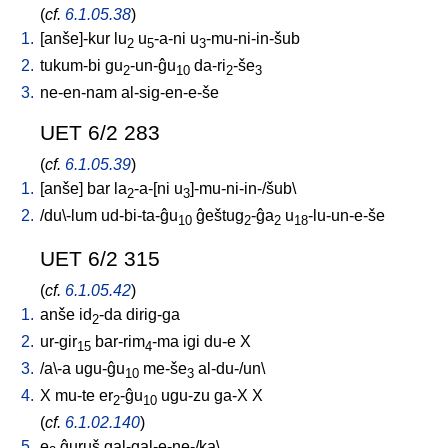
(
cf.
6.1.05.38
)
1.
[
anše]-kur
lu
u
-a-ni
u
-mu-ni-in-šub
2
5
3
2.
tukum-bi
gu
-un-ĝu
da-ri
-še
2
10
2
3
3.
ne-en-nam
al-sig-en-e-še
UET 6/2 283
(
cf.
6.1.05.39
)
1.
[
anše
]
bar
la
-a-[ni
u
]-mu-ni-in-/šub
\
2
3
2.
/
du\-lum
ud-bi-ta-ĝu
ĝeštug
-ĝa
u
-lu-un-e-še
10
2
2
18
UET 6/2 315
(
cf.
6.1.05.42
)
1.
anše
id
-da
dirig-ga
2
2.
ur-gir
bar-rim
-ma
igi
du-e
X
15
4
3.
/
a\-a
ugu-ĝu
me-še
al-du-/un
\
10
3
4.
X
mu-te
er
-ĝu
ugu-zu
ga-X
X
2
10
(
cf.
6.1.02.140
)
5.
e
ĝuruš
gal-gal-e-ne-/ka
\