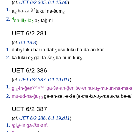
(
cf.
UET 6/2 305
,
6.1.15.b6
)
1.
ĝiš
a
ba-za
tukul
na-šum
2
2
2.
d
en-lil
-la
a
-taḫ-ni
2
2
2
UET 6/2 281
(
cf.
6.1.18.8
)
1.
dub
-tuku
bar
in-dab
usu-tuku
ba-da-an-kar
3
5
2.
ka
tuku
e
-gal-la-še
ba-ni-in-kur
2
3
9
UET 6/2 386
(
cf.
UET 6/2 387
,
6.1.19.d11
)
1.
ĝe
-en
gi
-in-ĝen
ga-ša-an-ĝen
še-er
nu-u
-mu-un-na-ma-a
26
4
3
2.
mu-ud-na-ĝu
ga-an-ze
-e-še
(
a-ma-ku-u
-ma a-na be-el-
10
2
2
UET 6/2 387
(
cf.
UET 6/2 386
,
6.1.19.d11
)
1.
/
gi
\-in
ga-/ša-an
\
4