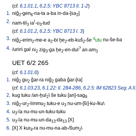
(
cf.
6.1.01.1
,
6.2.5: YBC 8713 ll. 1-2
)
1.
niĝ
-gen
-na-ta
a-ba
in-da-[sa
]
2
6
2
2.
!
nam-til
ia
-u
-tud
3
3
(
cf.
6.1.01.2
,
6.2.5: YBC 8713 l. 3
)
3.
d
niĝ
-erim
-me-e
a
-bi
ḫe
-eb-kuš
-še
utu
nu-še-ba
2
2
2
2
2
4.
?
/
urin
\
gal
ni
zig
-ga
ḫe
-en-dul
an-am
2
3
2
3
UET 6/2 265
(
cf.
6.1.01.6
)
1.
niĝ
gu
ĝar-ra
niĝ
gaba
ĝar-[ra
]
2
2
2
(
cf.
6.1.03.23
,
6.1.22: ll. 284-286
,
6.2.5: IM 62823 Seg. A ll
2.
kug
tuku
/
an-ḫul
\
še
tuku
[
an]-sag
2
9
3.
niĝ
-ur
-limmu
tuku-e
u
nu-um-[ši]-ku-/ku
\
2
2
2
3
4.
u
-la
nu-mu-un-tuku-tuku
3
5.
u
-la
nu-mu-un-da
-da
[
X
]
3
13
13
6.
[
X
]
X
kur
-ra
nu-mu-na-ab-/šum
\
9
2