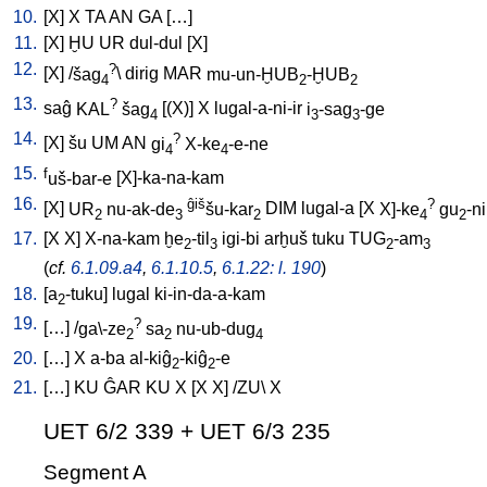
10.
[
X
]
X
TA
AN
GA
[
…
]
11.
[
X
]
ḪU
UR
dul-dul
[
X
]
12.
?
[
X
] /
šag
\
dirig
MAR
mu-un-ḪUB
-ḪUB
4
2
2
13.
?
saĝ
KAL
šag
[
(X)
]
X
lugal-a-ni-ir
i
-sag
-ge
4
3
3
14.
?
[
X
]
šu
UM
AN
gi
X-ke
-e-ne
4
4
15.
f
uš-bar-e
[
X]-ka-na-kam
16.
ĝiš
?
[
X
]
UR
nu-ak-de
šu-kar
DIM
lugal-a
[
X
X]-ke
gu
-ni
2
3
2
4
2
17.
[
X
X
]
X-na-kam
ḫe
-til
igi-bi
arḫuš
tuku
TUG
-am
2
3
2
3
(
cf.
6.1.09.a4
,
6.1.10.5
,
6.1.22: l. 190
)
18.
[
a
-tuku
]
lugal
ki-in-da-a-kam
2
19.
?
[
…
] /
ga\-ze
sa
nu-ub-dug
2
2
4
20.
[
…
]
X
a-ba
al-kiĝ
-kiĝ
-e
2
2
21.
[
…
]
KU
ĜAR
KU
X
[
X
X
] /
ZU
\
X
UET 6/2 339 + UET 6/3 235
Segment A