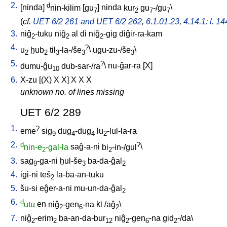
2.
d
[
ninda
]
nin-kilim
[
gu
]
ninda
kur
gu
-/gu
\
7
2
7
7
(
cf.
UET 6/2 261 and UET 6/2 262
,
6.1.01.23
,
4.14.1: l. 14
3.
niĝ
-tuku
niĝ
al
di
niĝ
-gig
diĝir-ra-kam
2
2
2
4.
?
u
ḫub
til
-la-/še
\
ugu-zu-/še
\
2
2
3
3
3
5.
?
dumu-ĝu
dub-sar-/ra
\
nu-ĝar-ra
[
X
]
10
6.
X-zu
[
(X)
X
X
]
X
X
X
unknown no. of lines missing
UET 6/2 289
1.
?
eme
sig
dug
-dug
lu
-lul-la-ra
9
4
4
2
2.
d
?
nin-e
-gal-la
saĝ-a-ni
bi
-in-/gul
\
2
2
3.
sag
-ga-ni
ḫul-še
ba-da-ĝal
9
3
2
4.
igi-ni
teš
la-ba-an-tuku
2
5.
šu-si
eĝer-a-ni
mu-un-da-ĝal
2
6.
d
utu
en
niĝ
-gen
-na
ki
/
aĝ
\
2
6
2
7.
niĝ
-erim
ba-an-da-bur
niĝ
-gen
-na
gid
-/da
\
2
2
12
2
6
2