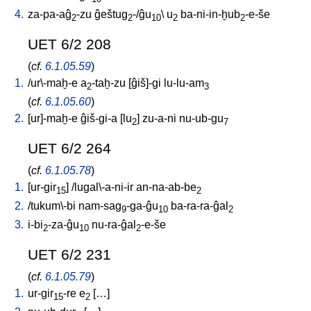
4.
za-pa-aĝ
-zu
ĝeštug
-/ĝu
\
u
ba-ni-in-ḫub
-e-še
2
2
10
2
2
UET 6/2 208
(
cf.
6.1.05.59
)
1.
/
ur\-maḫ-e
a
-taḫ-zu
[
ĝiš]-gi
lu-lu-am
2
3
(
cf.
6.1.05.60
)
2.
[
ur]-maḫ-e
ĝiš-gi-a
[
lu
]
zu-a-ni
nu-ub-gu
2
7
UET 6/2 264
(
cf.
6.1.05.78
)
1.
[
ur-gir
] /
lugal\-a-ni-ir
an-na-ab-be
15
2
2.
/
tukum\-bi
nam-sag
-ga-ĝu
ba-ra-ra-ĝal
9
10
2
3.
i-bi
-za-ĝu
nu-ra-ĝal
-e-še
2
10
2
UET 6/2 231
(
cf.
6.1.05.79
)
1.
ur-gir
-re
e
[
…
]
15
2