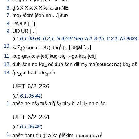
2
6.
ĝiš
X
X
X
X
X
X-ra-an-NE
7.
me
/
šen\-[šen-na
…
] /
tur
\
3
8.
PA
/
LI
\ [
…
]
9.
UD
UR
[
…
]
(
cf.
6.1.09.d4
,
6.2.1: N 4248 Seg. A ll. 8-13
,
6.2.1: Ni 9824 
10.
!
kaš
(source: DU)
dug
-[…
]
lugal
[
…
]
4
11.
kug-ga-/ke
\-[eš
]
kug-sig
-ga-ke
-[eš
]
4
17
4
12.
dub-šen-na-ke
-eš
dub-šen-dilim
-ma(source: na)-ke
-eš
4
2
4
13.
ĝe
-e
ba-til-de
-en
26
3
UET 6/2 236
(
cf.
6.1.05.44
)
1.
anše
ne-eš
tuš-a
ĝiš
pir
-bi
al-il
-en-e-še
2
3
2
2
UET 6/2 234
(
cf.
6.1.05.46
)
1.
!
anše
bar
udu
ḫi-a-ka
ĝiškim
nu-mu-ni-zu