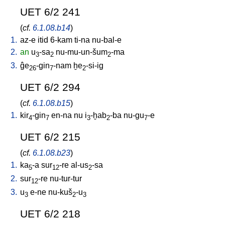
UET 6/2 241
(
cf.
6.1.08.b14
)
1.
az-e
itid
6-kam
ti-na
nu-bal-e
2.
an
u
-sa
nu-mu-un-šum
-ma
3
2
2
3.
ĝe
-gin
-nam
ḫe
-si-ig
26
7
2
UET 6/2 294
(
cf.
6.1.08.b15
)
1.
kir
-gin
en-na
nu
i
-ḫab
-ba
nu-gu
-e
4
7
3
2
7
UET 6/2 215
(
cf.
6.1.08.b23
)
1.
ka
-a
sur
-re
al-us
-sa
5
12
2
2.
sur
-re
nu-tur-tur
12
3.
u
e-ne
nu-kuš
-u
3
2
3
UET 6/2 218