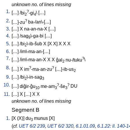
unknown no. of lines missing
1.
?
[
…
] /
bi
-gi
\ [
…
]
2
4
2.
?
[
…]-zu
ba-/an\-[…
]
3.
[
…
]
X
na-an-na-X
[
…
]
4.
[
…
] /
sag
\-ga-bi
[
…
]
9
5.
[
…
] /
bi
\-ib-šub
X
[
X
X
]
X
X
X
2
6.
[
…
] /
im\-ma-an-[…
]
7.
?
[
…
] /
im\-ma-an-X
X
X
ĝal
nu-/tuku
\
2
8.
?
?
[
…
]
X
im
-ma-an-zu
[
…]-ib-us
2
9.
[
…
] /
bi
\-in-sag
2
3
10.
?
?
[
…
]
diĝir-ĝu
me-am
-še
DU
10
3
3
11.
[
…
]
X
[
…
]
X
X
unknown no. of lines missing
Segment B
1.
[
X
(X)
]
du
munus
[
X
]
3
(
cf.
UET 6/2 239
,
UET 6/2 320
,
6.1.01.09
,
6.1.22: ll. 140-