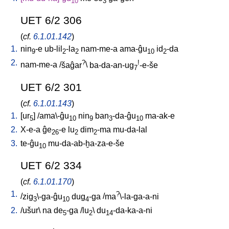
10
3
UET 6/2 306
(
cf.
6.1.01.142
)
1.
nin
-e
ub-lil
-la
nam-me-a
ama-ĝu
id
-da
9
2
2
10
2
2.
?
!
nam-me-a
/
šaĝar
\
ba-da-an-ug
-e-še
7
UET 6/2 301
(
cf.
6.1.01.143
)
1.
[
ur
] /
ama\-ĝu
nin
ban
-da-ĝu
ma-ak-e
5
10
9
3
10
2.
X-e-a
ĝe
-e
lu
dim
-ma
mu-da-lal
26
2
2
3.
te-ĝu
mu-da-ab-ḫa-za-e-še
10
UET 6/2 334
(
cf.
6.1.01.170
)
1.
?
/
zig
\-ga-ĝu
dug
-ga
/
ma
\-la-ga-a-ni
3
10
4
2.
/
ušur
\
na
de
-ga
/
lu
\
du
-da-ka-a-ni
5
2
14