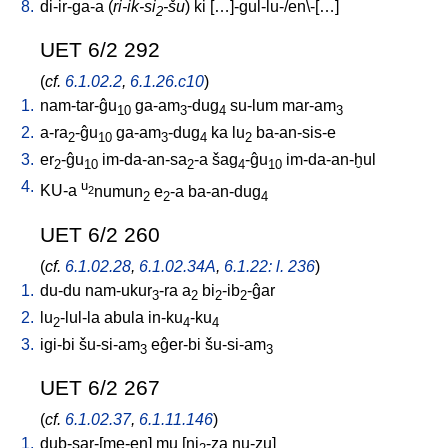
8.
di-ir-ga-a
(
ri-ik-si
-šu
)
ki
[
…]-gul-lu-/en\-[…
]
2
UET 6/2 292
(
cf.
6.1.02.2
,
6.1.26.c10
)
1.
nam-tar-ĝu
ga-am
-dug
su-lum
mar-am
10
3
4
3
2.
a-ra
-ĝu
ga-am
-dug
ka
lu
ba-an-sis-e
2
10
3
4
2
3.
er
-ĝu
im-da-an-sa
-a
šag
-ĝu
im-da-an-ḫul
2
10
2
4
10
4.
u
KU-a
numun
e
-a
ba-an-dug
2
2
2
4
UET 6/2 260
(
cf.
6.1.02.28
,
6.1.02.34A
,
6.1.22: l. 236
)
1.
du-du
nam-ukur
-ra
a
bi
-ib
-ĝar
3
2
2
2
2.
lu
-lul-la
abula
in-ku
-ku
2
4
4
3.
igi-bi
šu-si-am
eĝer-bi
šu-si-am
3
3
UET 6/2 267
(
cf.
6.1.02.37
,
6.1.11.146
)
1.
dub-sar-[me-en
]
mu
[
ni
-za
nu-zu
]