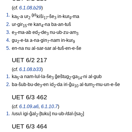
(
cf.
6.1.08.b29
)
1.
ĝiš
ka
-a
ur
kiši
-še
in-kur
-ma
5
2
17
3
9
2.
ur-gir
-re
kan
-na
ba-an-tuš
15
4
3.
e
-ma-ab
ed
-de
nu-ub-zu-am
3
2
3
3
4.
gu
-e-ta
a-na-gin
-nam
in-kur
2
7
9
5.
en-na
nu
al-sar-sar
al-tuš-en-e-še
UET 6/2 217
(
cf.
6.1.08.b33
)
1.
ka
-a
nam-lul-la-še
ĝeštug
-ga
-ni
al-gub
5
3
2
14
2.
ba-šub-bu-de
-en
id
-da
iri-ĝu
al-tum
-mu-un-e-še
3
2
10
2
UET 6/3 462
(
cf.
6.1.09.a6
,
6.1.10.7
)
1.
/
usu
\
igi-ĝal
-[tuku
]
nu-ub-/da\-[sa
]
2
2
UET 6/3 464