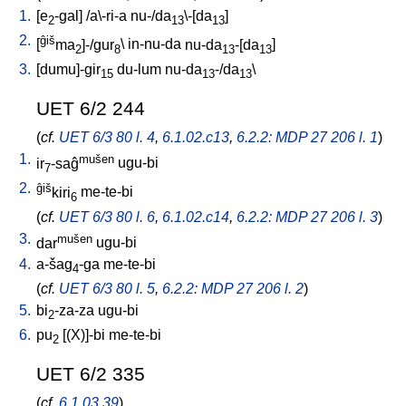
1.
[
e
-gal
] /
a\-ri-a
nu-/da
\-[da
]
2
13
13
2.
ĝiš
[
ma
]-/gur
\
in-nu-da
nu-da
-[da
]
2
8
13
13
3.
[
dumu]-gir
du-lum
nu-da
-/da
\
15
13
13
UET 6/2 244
(
cf.
UET 6/3 80 l. 4
,
6.1.02.c13
,
6.2.2: MDP 27 206 l. 1
)
1.
mušen
ir
-saĝ
ugu-bi
7
2.
ĝiš
kiri
me-te-bi
6
(
cf.
UET 6/3 80 l. 6
,
6.1.02.c14
,
6.2.2: MDP 27 206 l. 3
)
3.
mušen
dar
ugu-bi
4.
a-šag
-ga
me-te-bi
4
(
cf.
UET 6/3 80 l. 5
,
6.2.2: MDP 27 206 l. 2
)
5.
bi
-za-za
ugu-bi
2
6.
pu
[
(X)]-bi
me-te-bi
2
UET 6/2 335
(
cf.
6.1.03.39
)