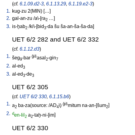
(
cf.
6.1.09.d2-3
,
6.1.13.29
,
6.1.19.e2-3
)
1.
kug-zu
2(MIN)
[
…
]
2.
gal-an-zu
/
a\-[ra
…
]
2
3.
is-ḫab
/
ki\-[bid
-da
šu
ša-an-ša-ša-da
]
2
3
UET 6/2 282 and UET 6/2 332
(
cf.
6.1.12.d3
)
1.
ĝiš
šeg
-bar
asal
-gin
9
2
7
2.
al-ed
3
3.
al-ed
-de
3
3
UET 6/2 305
(
cf.
UET 6/2 330
,
6.1.15.b6
)
1.
ĝiš
a
ba-za(source: /AD
\)
mitum
na-an-[šum
]
2
4
2
2.
d
en-lil
a
-taḫ-ni-[im
]
2
2
UET 6/2 330