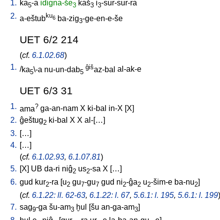
1.
ka
-a
idigna-še
kaš
i
-sur-sur-ra
5
3
3
3
2.
ku
a-eštub
ba-zig
-ge-en-e-še
6
3
UET 6/2 214
(
cf.
6.1.02.68
)
1.
ĝiš
/
ka
\-a
nu-un-dab
az-bal
al-ak-e
5
5
UET 6/3 31
1.
?
ama
ga-an-nam
X
ki-bal
in-X
[
X
]
2.
ĝeštug
ki-bal
X
X
al-[…
]
2
3.
[
…
]
4.
[
…
]
(
cf.
6.1.02.93
,
6.1.07.81
)
5.
[
X
]
UB
da-ri
niĝ
us
-sa
X
[
…
]
2
2
6.
gud
kur
-ra
[
u
gu
-gu
gud
ni
-ĝa
u
-šim-e
ba-nu
]
2
2
7
7
2
2
2
2
(
cf.
6.1.22: ll. 62-63
,
6.1.22: l. 67
,
5.6.1: l. 195
,
5.6.1: l. 199
7.
sag
-ga
šu-am
ḫul
[
šu
an-ga-am
]
9
3
3