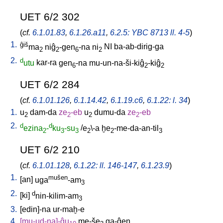
UET 6/2 302
(
cf.
6.1.01.83
,
6.1.26.a11
,
6.2.5: YBC 8713 ll. 4-5
)
1.
ĝiš
ma
niĝ
-gen
-na
ni
NI
ba-ab-dirig-ga
2
2
6
2
2.
d
utu
kar-ra
gen
-na
mu-un-na-ši-kiĝ
-kiĝ
6
2
2
UET 6/2 284
(
cf.
6.1.01.126
,
6.1.14.42
,
6.1.19.c6
,
6.1.22: l. 34
)
1.
u
dam-da
ze
-eb
u
dumu-da
ze
-eb
2
2
2
2
2.
d
d
ezina
-
ku
-su
/
e
\-a
ḫe
-me-da-an-til
2
3
3
2
2
3
UET 6/2 210
(
cf.
6.1.01.128
,
6.1.22: ll. 146-147
,
6.1.23.9
)
1.
mušen
[
an
]
uga
-am
3
2.
d
[
ki
]
nin-kilim-am
3
3.
[
edin]-na
ur-maḫ-e
4.
[
mu-ud-na]-ĝu
me-še
ga-ĝen