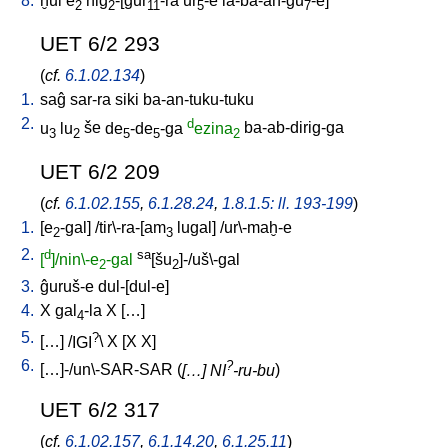
8.
ḫul
e
niĝ
-[gur
-ra
ur
-e
la-ba-an-gu
-e
]
2
2
11
5
7
UET 6/2 293
(
cf.
6.1.02.134
)
1.
saĝ
sar-ra
siki
ba-an-tuku-tuku
2.
d
u
lu
še
de
-de
-ga
ezina
ba-ab-dirig-ga
3
2
5
5
2
UET 6/2 209
(
cf.
6.1.02.155
,
6.1.28.24
,
1.8.1.5: ll. 193-199
)
1.
[
e
-gal
] /
tir\-ra-[am
lugal
] /
ur\-maḫ-e
2
3
2.
d
sa
[
]/nin\-e
-gal
[šu
]-/uš\-gal
2
2
3.
ĝuruš-e
dul-[dul-e
]
4.
X
gal
-la
X
[
…
]
4
5.
?
[
…
] /
IGI
\
X
[
X
X
]
6.
?
[
…]-/un\-SAR-SAR
(
[…] NI
-ru-bu
)
UET 6/2 317
(
cf.
6.1.02.157
,
6.1.14.20
,
6.1.25.11
)