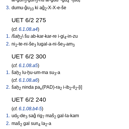
3
3
4
3.
dumu-ĝu
ki
aĝ
-X-X-e-še
10
2
UET 6/2 275
(
cf.
6.1.08.a4
)
1.
/
šaḫ
\
šu
ab-kar-kar-re
i-gi
-in-zu
2
4
2.
ni
-te-ni-še
lugal-a-ni-še
-am
2
3
3
3
UET 6/2 300
(
cf.
6.1.08.a5
)
1.
šaḫ
lu-ḫu-um-ma
su
-a
2
3
(
cf.
6.1.08.a6
)
2.
šaḫ
ninda
pa
(PAD)-ra
i-ib
-il
-[i
]
2
x
2
2
2
UET 6/2 240
(
cf.
6.1.08.b4-5
)
1.
ud
-de
saĝ
rig
maš
gal-la-kam
5
3
7
2
2.
maš
gal
sun
la
-a
2
4
2