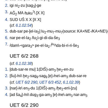
2
2.
igi
ni
-zu
[
sag
]-ge
2
3
3.
?
AĜ
MA
/
tuku
\ [
X
X
]
2
4.
SUD
UŠ
X
X
[
X
X
]
(
cf.
6.1.02.54
)
5.
dub-sar
pe-[el-la
]
lu
-mu
-mu
(source: KA×NE-/KA×NE\)
2
2
7
7
6.
nar
pe-el-la
/
lu
\-gi-di-da-še
2
2
3
7.
lu
/
dam\-<gara
>
pe-el-la
/
\da-bi-ri-ri-še
2
3
2
3
UET 6/2 268
(
cf.
6.1.02.38
)
1.
[
dub-sar-re
mu
]
1(DIŠ)-am
ḫe
-en-zu
3
2
2.
[
šu]-/ni
\
ḫe
-sag
-sag
[
e]-/ne\-am
dub-sar-re
2
9
9
3
(
cf.
UET 6/2 290
,
UET 6/3 452
,
6.1.02.39
)
3.
[
nar]-/e
\
en
-du
1(DIŠ)-am
/
ḫe
-en\-[zu
]
3
3
2
4.
[
ad
ša
]-/ni
\
dug
-ga-am
[
e]-/ne\-am
nar-am
4
3
3
3
3
UET 6/2 290