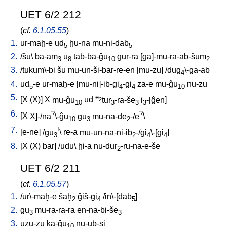
UET 6/2 212
(
cf.
6.1.05.55
)
1.
ur-maḫ-e
ud
ḫu-na
mu-ni-dab
5
5
2.
/
šu
\
ba-am
u
tab-ba-ĝu
gur-ra
[
ga]-mu-ra-ab-šum
3
8
10
2
3.
/
tukum\-bi
šu
mu-un-ši-bar-re-en
[
mu-zu
] /
dug
\-ga-ab
4
4.
ud
-e
ur-maḫ-e
[
mu-ni]-ib-gi
-gi
za-e
mu-ĝu
nu-zu
5
4
4
10
5.
e
[
X
(X)
]
X
mu-ĝu
ud
tur
-ra-še
i
-[ĝen
]
2
10
3
3
3
6.
?
?
[
X
X]-/na
\-ĝu
gu
mu-na-de
-/e
\
10
3
2
7.
!
[
e-ne
] /
gu
\
re-a
mu-un-na-ni-ib
-/gi
\-[gi
]
3
2
4
4
8.
[
X
(X)
bar
] /
udu
\
ḫi-a
nu-dur
-ru-na-e-še
2
UET 6/2 211
(
cf.
6.1.05.57
)
1.
/
ur\-maḫ-e
šaḫ
ĝiš-gi
/
in\-[dab
]
2
4
5
2.
gu
mu-ra-ra-ra
en-na-bi-še
3
3
3.
uzu-zu
ka-ĝu
nu-ub-si
10