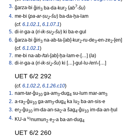
3.
?
ĝarza-bi
ĝiri
ba-da-kur
(
ab
-šu
)
3
2
4.
me-bi
(
pa-ar-ṣu
-šu
)
ba-da-ḫa-lam
2
(
cf.
6.1.02.1
,
6.1.07.1
)
5.
di-ir-ga-a
(
ri-ik-su
-šu
)
ki
ba-e-gul
2
6.
ĝarza-bi
ĝiri
na-ab-ta-[ab]-kur
-ru-de
-en-ze
-[en
]
3
2
3
2
(
cf.
6.1.02.1
)
7.
me-bi
na-ab-/ta\-[ab]-ḫa-lam-e-[…
] (
la
)
8.
di-ir-ga-a
(
ri-ik-si
-šu
)
ki
[
…]-gul-lu-/en\-[…
]
2
UET 6/2 292
(
cf.
6.1.02.2
,
6.1.26.c10
)
1.
nam-tar-ĝu
ga-am
-dug
su-lum
mar-am
10
3
4
3
2.
a-ra
-ĝu
ga-am
-dug
ka
lu
ba-an-sis-e
2
10
3
4
2
3.
er
-ĝu
im-da-an-sa
-a
šag
-ĝu
im-da-an-ḫul
2
10
2
4
10
4.
u
KU-a
numun
e
-a
ba-an-dug
2
2
2
4
UET 6/2 260