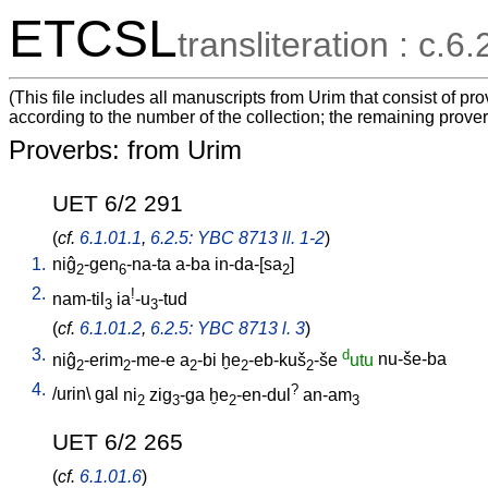
ETCSL
transliteration : c.6.
(This file includes all manuscripts from Urim that consist of pr
according to the number of the collection; the remaining prove
Proverbs: from Urim
UET 6/2 291
(
cf.
6.1.01.1
,
6.2.5: YBC 8713 ll. 1-2
)
1.
niĝ
-gen
-na-ta
a-ba
in-da-[sa
]
2
6
2
2.
!
nam-til
ia
-u
-tud
3
3
(
cf.
6.1.01.2
,
6.2.5: YBC 8713 l. 3
)
3.
d
niĝ
-erim
-me-e
a
-bi
ḫe
-eb-kuš
-še
utu
nu-še-ba
2
2
2
2
2
4.
?
/
urin
\
gal
ni
zig
-ga
ḫe
-en-dul
an-am
2
3
2
3
UET 6/2 265
(
cf.
6.1.01.6
)