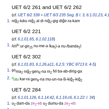
UET 6/2 261 and UET 6/2 262
(
cf.
UET 6/2 339 + UET 6/3 235 Seg. B l. 3
,
6.1.01.23
,
4.
1.
niĝ
-tuku
niĝ
al
di
niĝ
-gig
diĝir-ra-kam
2
2
2
UET 6/2 221
(
cf.
6.1.01.65
,
6.1.02.118
)
1.
ki
/
iri\
ur-gir
nu-me-a
/
ka
\-a
nu-/banda
\
15
5
3
UET 6/2 302
(
cf.
6.1.01.83
,
6.1.26.a11
,
6.2.5: YBC 8713 ll. 4-5
)
1.
ĝiš
ma
niĝ
-gen
-na
ni
NI
ba-ab-dirig-ga
2
2
6
2
2.
d
utu
kar-ra
gen
-na
mu-un-na-ši-kiĝ
-kiĝ
6
2
2
UET 6/2 284
(
cf.
6.1.01.126
,
6.1.14.42
,
6.1.19.c6
,
6.1.22: l. 34
)
1.
u
dam-da
ze
-eb
u
dumu-da
ze
-eb
2
2
2
2