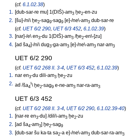
(
cf.
6.1.02.38
)
1.
[
dub-sar-re
mu
]
1(DIŠ)-am
ḫe
-en-zu
3
2
2.
[
šu]-/ni
\
ḫe
-sag
-sag
[
e]-/ne\-am
dub-sar-re
2
9
9
3
(
cf.
UET 6/2 290
,
UET 6/3 452
,
6.1.02.39
)
3.
[
nar]-/e
\
en
-du
1(DIŠ)-am
/
ḫe
-en\-[zu
]
3
3
2
4.
[
ad
ša
]-/ni
\
dug
-ga-am
[
e]-/ne\-am
nar-am
4
3
3
3
3
UET 6/2 290
(
cf.
UET 6/2 268 ll. 3-4
,
UET 6/3 452
,
6.1.02.39
)
1.
nar
en
-du
dili-am
ḫe
-zu
3
3
2
2.
!
ad
/
ša
\
ḫe
-sag
e-ne-am
nar-ra-am
4
2
9
3
3
UET 6/3 452
(
cf.
UET 6/2 268 ll. 3-4
,
UET 6/2 290
,
6.1.02.39-40
)
1.
[
nar-re
en
-du
] /
dili\-am
ḫe
-zu
3
3
2
2.
[
ad
ša
-am
]
ḫe
-sag
4
3
2
9
3.
[
dub-sar
šu
ka-ta
sa
-a
e]-/ne\-am
dub-sar-ra-am
2
3
3