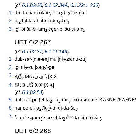
(
cf.
6.1.02.28
,
6.1.02.34A
,
6.1.22: l. 236
)
1.
du-du
nam-ukur
-ra
a
bi
-ib
-ĝar
3
2
2
2
2.
lu
-lul-la
abula
in-ku
-ku
2
4
4
3.
igi-bi
šu-si-am
eĝer-bi
šu-si-am
3
3
UET 6/2 267
(
cf.
6.1.02.37
,
6.1.11.146
)
1.
dub-sar-[me-en
]
mu
[
ni
-za
nu-zu
]
2
2.
igi
ni
-zu
[
sag
]-ge
2
3
3.
?
AĜ
MA
/
tuku
\ [
X
X
]
2
4.
SUD
UŠ
X
X
[
X
X
]
(
cf.
6.1.02.54
)
5.
dub-sar
pe-[el-la
]
lu
-mu
-mu
(source: KA×NE-/KA×NE\
2
2
7
7
6.
nar
pe-el-la
/
lu
\-gi-di-da-še
2
2
3
7.
lu
/
dam\-<gara
>
pe-el-la
/
\da-bi-ri-ri-še
2
3
2
3
UET 6/2 268