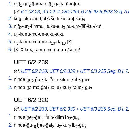
1.
niĝ
gu
ĝar-ra
niĝ
gaba
ĝar-[ra
]
2
2
2
(
cf.
6.1.03.23
,
6.1.22: ll. 284-286
,
6.2.5: IM 62823 Seg. A l
2.
kug
tuku
/
an-ḫul
\
še
tuku
[
an]-sag
2
9
3.
niĝ
-ur
-limmu
tuku-e
u
nu-um-[ši]-ku-/ku
\
2
2
2
3
4.
u
-la
nu-mu-un-tuku-tuku
3
5.
u
-la
nu-mu-un-da
-da
[
X
]
3
13
13
6.
[
X
]
X
kur
-ra
nu-mu-na-ab-/šum
\
9
2
UET 6/2 239
(
cf.
UET 6/2 320
,
UET 6/2 339 + UET 6/3 235 Seg. B l. 2
1.
d
ninda
ḫe
-ĝal
-la
nin-kilim
i
-ib
-gu
2
2
3
2
7
2.
ninda
ḫa-ma-ĝal
-la
lu
-kur
-ra
ib
-gu
2
2
2
2
7
UET 6/2 320
(
cf.
UET 6/2 239
,
UET 6/2 339 + UET 6/3 235 Seg. B l. 2
1.
d
ninda
ḫe
-ĝal
nin-kilim
ib
-gu
2
2
2
7
2.
ninda-ĝu
ḫe
-ĝal
lu
-kur
ib
-gu
10
2
2
2
2
2
7