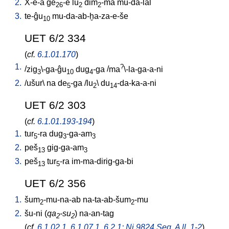
2.
X-e-a
ĝe
-e
lu
dim
-ma
mu-da-lal
26
2
2
3.
te-ĝu
mu-da-ab-ḫa-za-e-še
10
UET 6/2 334
(
cf.
6.1.01.170
)
1.
?
/
zig
\-ga-ĝu
dug
-ga
/
ma
\-la-ga-a-ni
3
10
4
2.
/
ušur
\
na
de
-ga
/
lu
\
du
-da-ka-a-ni
5
2
14
UET 6/2 303
(
cf.
6.1.01.193-194
)
1.
tur
-ra
dug
-ga-am
5
3
3
2.
peš
gig-ga-am
13
3
3.
peš
tur
-ra
im-ma-dirig-ga-bi
13
5
UET 6/2 356
1.
šum
-mu-na-ab
na-ta-ab-šum
-mu
2
2
2.
šu-ni
(
qa
-su
)
na-an-tag
2
2
(
cf.
6.1.02.1
,
6.1.07.1
,
6.2.1: Ni 9824 Seg. A ll. 1-2
)