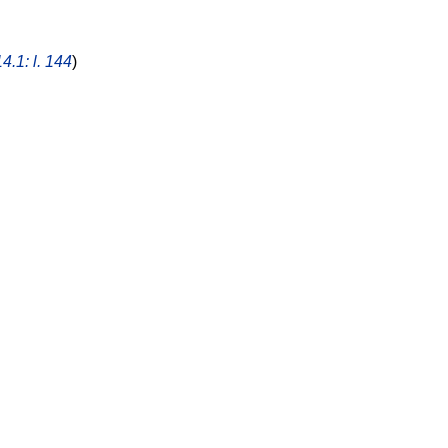
14.1: l. 144
)