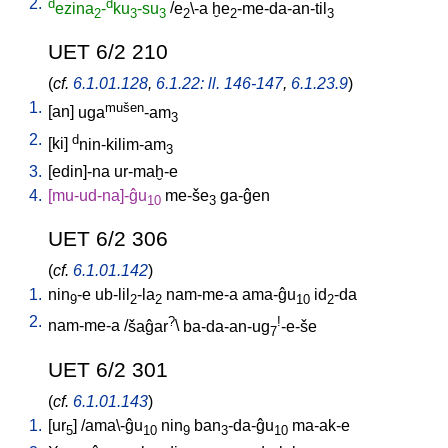
2.
d
d
ezina
-
ku
-su
/
e
\-a
ḫe
-me-da-an-til
2
3
3
2
2
3
UET 6/2 210
(
cf.
6.1.01.128
,
6.1.22: ll. 146-147
,
6.1.23.9
)
1.
mušen
[
an
]
uga
-am
3
2.
d
[
ki
]
nin-kilim-am
3
3.
[
edin]-na
ur-maḫ-e
4.
[
mu-ud-na]-ĝu
me-še
ga-ĝen
10
3
UET 6/2 306
(
cf.
6.1.01.142
)
1.
nin
-e
ub-lil
-la
nam-me-a
ama-ĝu
id
-da
9
2
2
10
2
2.
?
!
nam-me-a
/
šaĝar
\
ba-da-an-ug
-e-še
7
UET 6/2 301
(
cf.
6.1.01.143
)
1.
[
ur
] /
ama\-ĝu
nin
ban
-da-ĝu
ma-ak-e
5
10
9
3
10