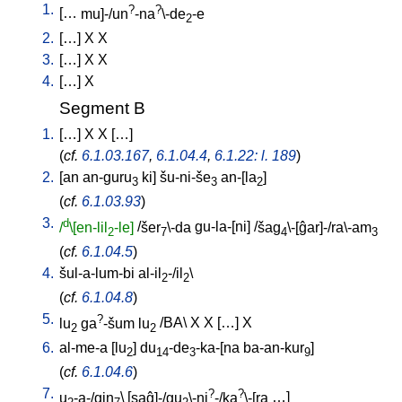
1.
?
?
[
…
mu]-/un
-na
\-de
-e
2
2.
[
…
]
X
X
3.
[
…
]
X
X
4.
[
…
]
X
Segment B
1.
[
…
]
X
X
[
…
]
(
cf.
6.1.03.167
,
6.1.04.4
,
6.1.22: l. 189
)
2.
[
an
an-guru
ki
]
šu-ni-še
an-[la
]
3
3
2
(
cf.
6.1.03.93
)
3.
d
/
\[en-lil
-le]
/
šer
\-da
gu-la-[ni
] /
šag
\-[ĝar]-/ra\-am
2
7
4
3
(
cf.
6.1.04.5
)
4.
šul-a-lum-bi
al-il
-/il
\
2
2
(
cf.
6.1.04.8
)
5.
?
lu
ga
-šum
lu
/
BA
\
X
X
[
…
]
X
2
2
6.
al-me-a
[
lu
]
du
-de
-ka-[na
ba-an-kur
]
2
14
3
9
(
cf.
6.1.04.6
)
7.
?
?
u
-a-/gin
\ [
saĝ]-/gu
\-ni
-/ka
\-[ra
…
]