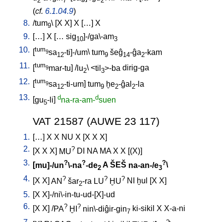
2
7
2
(
cf.
6.1.04.9
)
8.
/
tum
\ [
X
X
]
X
[
…
]
X
9
9.
[
…
]
X
[
…
sig
]-/ga\-am
10
3
10.
tum
[
sa
-ti]-/um
\
tum
šeĝ
-ĝa
-kam
9
12
9
14
2
11.
tum
[
mar-tu
] /
lu
\ <
til
>-ba
dirig-ga
9
2
3
12.
tum
[
sa
-ti-um
]
tum
ḫe
-ĝal
-la
9
12
9
2
2
13.
d
d
[
gu
-li
]
na-ra-am-
suen
5
VAT 21587 (AUWE 23 117)
1.
[
…
]
X
X
NU
X
[
X
X
X
]
2.
?
[
X
X
X
]
MU
DI
NA
MA
X
X
[
(X)
]
3.
?
?
?
[
mu]-/un
\-na
-de
A
ŠEŠ
na-an-/e
\
2
3
4.
?
?
?
[
X
X
]
AN
šar
-ra
LU
ḪU
NI
ḫul
[
X
X
]
2
5.
[
X
X]-/ni\-in-tu-ud-[X]-ud
6.
?
?
[
X
X
] /
PA
ḪI
nin\-diĝir-gin
ki-sikil
X
X-a-ni
7
?