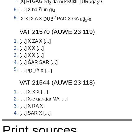
7.
[
X
]
RI
GAG
ed
-da-ni
ki-sikil
TUR-/ĝa
\
2
2
8.
[
…
]
X
ba-ši-in-gi
4
9.
?
[
X
X
]
X
A
X
DUB
PAD
X
GA
uĝ
-e
3
VAT 21570 (AUWE 23 119)
1.
[
…
]
X
ZA
X
[
…
]
2.
[
…
]
X
X
[
…
]
3.
[
…
]
X
X
[
…
]
4.
[
…
]
ĜAR
SAR
[
…
]
5.
?
[
…
] /
DU
\
X
[
…
]
VAT 21544 (AUWE 23 118)
1.
[
…
]
X
X
X
[
…
]
2.
[
…
]
X-e
ĝar-ĝar
MA
[
…
]
3.
[
…
]
X
RA
X
4.
[
…
]
SAR
X
[
…
]
Print sources