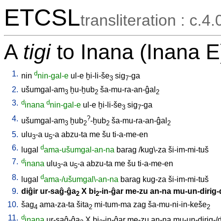
ETCSL
transliteration : c.4.
A
tigi
to Inana (Inana E
1.
d
nin
nin-gal-e
ul-e
ḫi-li-še
sig
-ga
3
7
2.
ušumgal-am
ḫu-ḫub
ša-mu-ra-an-ĝal
3
2
2
3.
d
d
inana
nin-gal-e
ul-e
ḫi-li-še
sig
-ga
3
7
4.
?
ušumgal-am
ḫub
-ḫub
ša-mu-ra-an-ĝal
3
2
2
2
5.
ulu
-a
u
-a
abzu-ta
me
šu
ti-a-me-en
3
5
6.
d
lugal
ama-ušumgal-an-na
barag
/
kug\-za
ši-im-mi-tuš
7.
d
inana
ulu
-a
u
-a
abzu-ta
me
šu
ti-a-me-en
3
5
8.
d
lugal
ama-/ušumgal\-an-na
barag
kug-za
ši-im-mi-tuš
9.
diĝir
ur-saĝ-ĝa
X
bi
-in-ĝar
me-zu
an-na
mu-un-dirig
2
2
10.
šag
ama-za-ta
šita
mi-tum-ma
zag
ša-mu-ni-in-keše
4
2
2
11.
d
inana
ur-saĝ-ĝa
X
bi
-in-ĝar
me-zu
an-na
mu-un-dirig-