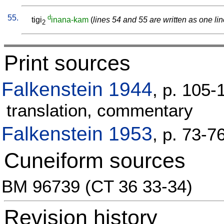
55.
d
tigi
inana-kam
(
lines 54 and 55 are written as one li
2
Print sources
Falkenstein 1944
, p. 105-
translation, commentary
Falkenstein 1953
, p. 73-76
Cuneiform sources
BM 96739 (CT 36 33-34)
Revision history