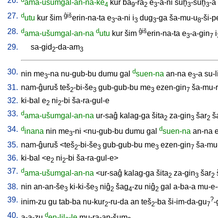
26.
ama-ušumgal-an-na-ke
kur
ba
-ra
e
-a-ni
suḫ
-suḫ
-a
4
9
2
3
3
3
27.
d
ĝiš
utu
kur
šim
erin-na-ta
e
-a-ni
i
dug
-ga
ša-mu-u
-ši-
3
3
3
8
28.
d
d
ĝiš
ama-ušumgal-an-na
utu
kur
šim
erin-na-ta
e
-a-gin
i
3
7
29.
sa-gid
-da-am
2
3
30.
d
nin
me
-na
nu-gub-bu
dumu
gal
suen-na
an-na
e
-a
su-
3
3
31.
nam-ĝuruš
teš
-bi-še
gub-gub-bu
me
ezen-gin
ša-mu-
2
3
3
7
32.
ki-bal
e
ni
-bi
ša-ra-gul-e
2
2
33.
d
ama-ušumgal-an-na
ur-saĝ
kalag-ga
šita
za-gin
šar
š
2
3
2
34.
d
d
inana
nin
me
-ni
<
nu-gub-bu
dumu
gal
suen-na
an-na
3
35.
nam-ĝuruš
<
teš
-bi-še
gub-gub-bu
me
ezen-gin
ša-mu
2
3
3
7
36.
ki-bal
<
e
ni
-bi
ša-ra-gul-e
>
2
2
37.
d
ama-ušumgal-an-na
<
ur-saĝ
kalag-ga
šita
za-gin
šar
2
3
2
38.
nin
an-an-še
ki-ki-še
niĝ
šag
-zu
niĝ
gal
a-ba-a
mu-e-
3
3
2
4
2
39.
?
inim-zu
gu
tab-ba
nu-kur
-ru-da
an
teš
-ba
ši-im-da-gu
-
2
2
7
40.
d
a-a-zu
en-lil
-le
mu-ra-an-šum