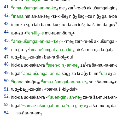
2
2
41.
d
?
ama-ušumgal-an-na-ke
me
zar
-re-eš
ak
ušumgal-gin
4
3
42.
d
inana
nin
an-an-še
<
ki-ki-še
niĝ
šag
-zu
niĝ
gal
a-ba
3
3
2
4
2
43.
?
inim-zu
<
gu
tab-ba
nu-kur
-ru-da
an
teš
-ba
ši-im-da-gu
2
2
7
44.
d
a-a-zu
<
en-lil
-le
mu-ra-an-šum
>
2
2
45.
d
?
ama-ušumgal-an-na-<ke
>
<
me
zar
-re-eš
ak
ušumgal-
4
3
46.
d
nin-ĝu
ama-ušumgal-an-na-ke
nir
ša-mu-u
-da-ĝal
10
4
8
2
47.
tug
-ba
-zu-gin
bar-ra
ši-bi
-dul
2
13
7
2
48.
d
!
itid-da
ud-sakar-ra
suen-gin
an-ne
za
-ra
ša-mu-ra-an-
7
2
49.
d
d
lugal
ama-ušumgal-an-na
šag
-za
ki
aĝ
-bi-im
utu
e
-a
4
2
3
50.
d
d
inana
nin-ĝu
ama-ušumgal-an-na-ke
<
nir
ša-mu-u
-
10
4
8
51.
tug
-ba
-zu-gin
<
bar-ra
ši-bi
-dul
>
2
13
7
2
52.
d
itid-da
ud-sakar-ra
<
suen-gin
an-ne
za-ra
ša-mu-ra-an
7
2
53.
d
d
lugal
<ama>-ušumgal-an-na
utu-gin
e
-a
ša-mu-u
-da-
7
3
8
54.
sa-ĝar-ra-am
3