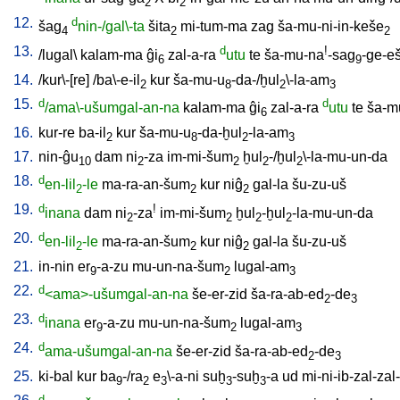
2
2
12.
d
šag
nin-/gal\-ta
šita
mi-tum-ma
zag
ša-mu-ni-in-keše
4
2
2
13.
d
!
/
lugal
\
kalam-ma
ĝi
zal-a-ra
utu
te
ša-mu-na
-sag
-ge-e
6
9
14.
/
kur\-[re
] /
ba\-e-il
kur
ša-mu-u
-da-/ḫul
\-la-am
2
8
2
3
15.
d
d
/ama\-ušumgal-an-na
kalam-ma
ĝi
zal-a-ra
utu
te
ša-m
6
16.
kur-re
ba-il
kur
ša-mu-u
-da-ḫul
-la-am
2
8
2
3
17.
nin-ĝu
dam
ni
-za
im-mi-šum
ḫul
-/ḫul
\-la-mu-un-da
10
2
2
2
2
18.
d
en-lil
-le
ma-ra-an-šum
kur
niĝ
gal-la
šu-zu-uš
2
2
2
19.
d
!
inana
dam
ni
-za
im-mi-šum
ḫul
-ḫul
-la-mu-un-da
2
2
2
2
20.
d
en-lil
-le
ma-ra-an-šum
kur
niĝ
gal-la
šu-zu-uš
2
2
2
21.
in-nin
er
-a-zu
mu-un-na-šum
lugal-am
9
2
3
22.
d
<ama>-ušumgal-an-na
še-er-zid
ša-ra-ab-ed
-de
2
3
23.
d
inana
er
-a-zu
mu-un-na-šum
lugal-am
9
2
3
24.
d
ama-ušumgal-an-na
še-er-zid
ša-ra-ab-ed
-de
2
3
25.
ki-bal
kur
ba
-/ra
e
\-a-ni
suḫ
-suḫ
-a
ud
mi-ni-ib-zal-zal
9
2
3
3
3
d